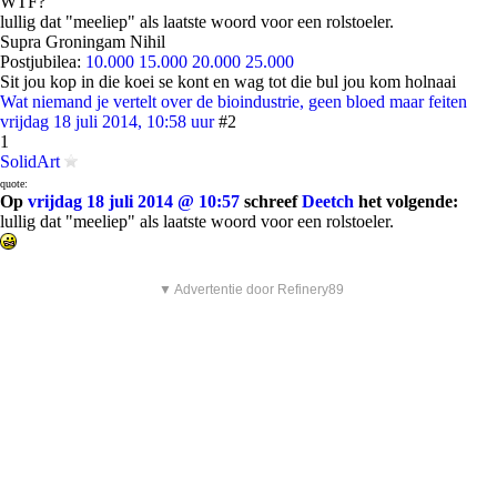
WTF?
lullig dat "meeliep" als laatste woord voor een rolstoeler.
Supra Groningam Nihil
Postjubilea:
10.000
15.000
20.000
25.000
Sit jou kop in die koei se kont en wag tot die bul jou kom holnaai
Wat niemand je vertelt over de bioindustrie, geen bloed maar feiten
vrijdag 18 juli 2014, 10:58 uur
#2
1
SolidArt
quote:
Op
vrijdag 18 juli 2014 @ 10:57
schreef
Deetch
het volgende:
lullig dat "meeliep" als laatste woord voor een rolstoeler.
▼ Advertentie door Refinery89