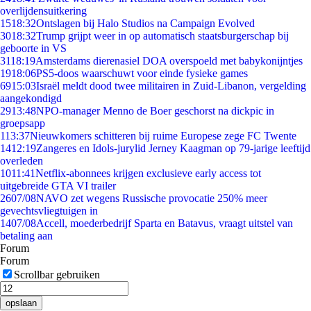
overlijdensuitkering
15
18:32
Ontslagen bij Halo Studios na Campaign Evolved
30
18:32
Trump grijpt weer in op automatisch staatsburgerschap bij
geboorte in VS
31
18:19
Amsterdams dierenasiel DOA overspoeld met babykonijntjes
19
18:06
PS5-doos waarschuwt voor einde fysieke games
69
15:03
Israël meldt dood twee militairen in Zuid-Libanon, vergelding
aangekondigd
29
13:48
NPO-manager Menno de Boer geschorst na dickpic in
groepsapp
1
13:37
Nieuwkomers schitteren bij ruime Europese zege FC Twente
14
12:19
Zangeres en Idols-jurylid Jerney Kaagman op 79-jarige leeftijd
overleden
10
11:41
Netflix-abonnees krijgen exclusieve early access tot
uitgebreide GTA VI trailer
26
07/08
NAVO zet wegens Russische provocatie 250% meer
gevechtsvliegtuigen in
14
07/08
Accell, moederbedrijf Sparta en Batavus, vraagt uitstel van
betaling aan
Forum
Forum
Scrollbar gebruiken
opslaan