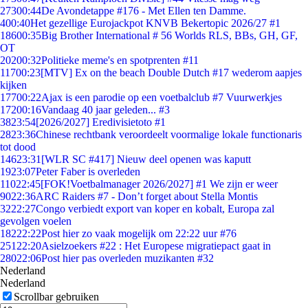
273
00:44
De Avondetappe #176 - Met Ellen ten Damme.
4
00:40
Het gezellige Eurojackpot KNVB Bekertopic 2026/27 #1
186
00:35
Big Brother International # 56 Worlds RLS, BBs, GH, GF,
OT
202
00:32
Politieke meme's en spotprenten #11
117
00:23
[MTV] Ex on the beach Double Dutch #17 wederom aapjes
kijken
177
00:22
Ajax is een parodie op een voetbalclub #7 Vuurwerkjes
172
00:16
Vandaag 40 jaar geleden... #3
38
23:54
[2026/2027] Eredivisietoto #1
28
23:36
Chinese rechtbank veroordeelt voormalige lokale functionaris
tot dood
146
23:31
[WLR SC #417] Nieuw deel openen was kaputt
19
23:07
Peter Faber is overleden
110
22:45
[FOK!Voetbalmanager 2026/2027] #1 We zijn er weer
90
22:36
ARC Raiders #7 - Don’t forget about Stella Montis
32
22:27
Congo verbiedt export van koper en kobalt, Europa zal
gevolgen voelen
182
22:22
Post hier zo vaak mogelijk om 22:22 uur #76
251
22:20
Asielzoekers #22 : Het Europese migratiepact gaat in
280
22:06
Post hier pas overleden muzikanten #32
Nederland
Nederland
Scrollbar gebruiken