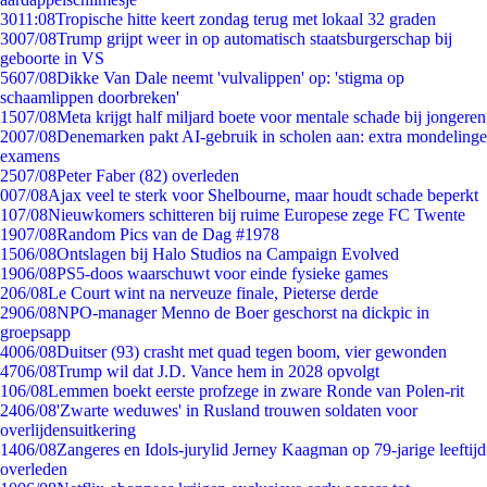
30
11:08
Tropische hitte keert zondag terug met lokaal 32 graden
30
07/08
Trump grijpt weer in op automatisch staatsburgerschap bij
geboorte in VS
56
07/08
Dikke Van Dale neemt 'vulvalippen' op: 'stigma op
schaamlippen doorbreken'
15
07/08
Meta krijgt half miljard boete voor mentale schade bij jongeren
20
07/08
Denemarken pakt AI-gebruik in scholen aan: extra mondelinge
examens
25
07/08
Peter Faber (82) overleden
0
07/08
Ajax veel te sterk voor Shelbourne, maar houdt schade beperkt
1
07/08
Nieuwkomers schitteren bij ruime Europese zege FC Twente
19
07/08
Random Pics van de Dag #1978
15
06/08
Ontslagen bij Halo Studios na Campaign Evolved
19
06/08
PS5-doos waarschuwt voor einde fysieke games
2
06/08
Le Court wint na nerveuze finale, Pieterse derde
29
06/08
NPO-manager Menno de Boer geschorst na dickpic in
groepsapp
40
06/08
Duitser (93) crasht met quad tegen boom, vier gewonden
47
06/08
Trump wil dat J.D. Vance hem in 2028 opvolgt
1
06/08
Lemmen boekt eerste profzege in zware Ronde van Polen-rit
24
06/08
'Zwarte weduwes' in Rusland trouwen soldaten voor
overlijdensuitkering
14
06/08
Zangeres en Idols-jurylid Jerney Kaagman op 79-jarige leeftijd
overleden