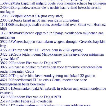
15
09:02
Meta krijgt half miljard boete voor mentale schade bij jongeren
24
09:02
Zorgmedewerkster die 's nachts haar vriend bezocht terecht
ontslagen
12
03:57
VrijMiBabes #316 (not very sfw!)
23
03:02
Quake krijgt na 30 jaar een gratis uitbreiding
11
01:06
Benzineprijs daalt verder, onzekerheid over Straat van Hormuz
blijft
11
23:30
Smokkelbende opgerold in Spanje, verdienden miljoenen aan
migranten
59
22:53
Waterschappen slaan alarm wegens droogte: Gereedschapskist
leeg
47
22:43
Trump wil dat J.D. Vance hem in 2028 opvolgt
34
22:32
Ceuta-leider noemt Marokkaanse grensaanval door migranten
'gruweldaad'
38
22:29
Random Pics van de Dag #1977
38
22:28
Spaanse politie: minstens tien voor terrorisme veroordeelden
onder migranten Ceuta
30
22:20
Tropische hitte keert zondag terug met lokaal 32 graden
46
21:30
Spoedberaad EU na crisis Ceuta, moeten we onze
buitengrenzen beter bewaken?
20
21:01
Denemarken pakt AI-gebruik in scholen aan: extra mondelinge
examens
35
19:58
Random Pics van de Dag #1979
25
19:43
Peter Faber (82) overleden
24
18:41
'Zwarte weduwes' in Rusland trouwen soldaten voor