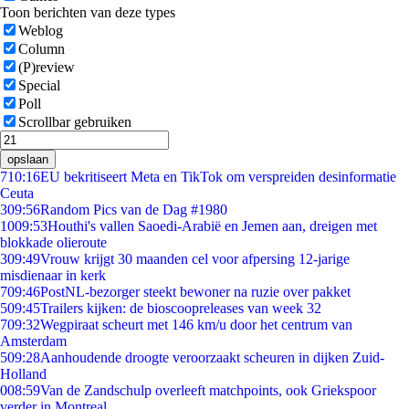
Toon berichten van deze types
Weblog
Column
(P)review
Special
Poll
Scrollbar gebruiken
opslaan
7
10:16
EU bekritiseert Meta en TikTok om verspreiden desinformatie
Ceuta
3
09:56
Random Pics van de Dag #1980
10
09:53
Houthi's vallen Saoedi-Arabië en Jemen aan, dreigen met
blokkade olieroute
3
09:49
Vrouw krijgt 30 maanden cel voor afpersing 12-jarige
misdienaar in kerk
7
09:46
PostNL-bezorger steekt bewoner na ruzie over pakket
5
09:45
Trailers kijken: de bioscoopreleases van week 32
7
09:32
Wegpiraat scheurt met 146 km/u door het centrum van
Amsterdam
5
09:28
Aanhoudende droogte veroorzaakt scheuren in dijken Zuid-
Holland
0
08:59
Van de Zandschulp overleeft matchpoints, ook Griekspoor
verder in Montreal