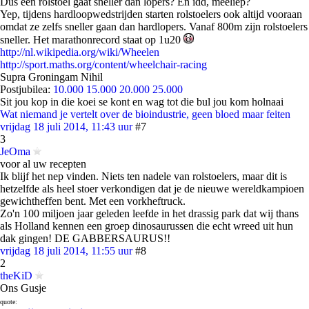
Dus een rolstoel gaat sneller dan lopers? En idd, meeliep?
Yep, tijdens hardloopwedstrijden starten rolstoelers ook altijd vooraan
omdat ze zelfs sneller gaan dan hardlopers. Vanaf 800m zijn rolstoelers
sneller. Het marathonrecord staat op 1u20
http://nl.wikipedia.org/wiki/Wheelen
http://sport.maths.org/content/wheelchair-racing
Supra Groningam Nihil
Postjubilea:
10.000
15.000
20.000
25.000
Sit jou kop in die koei se kont en wag tot die bul jou kom holnaai
Wat niemand je vertelt over de bioindustrie, geen bloed maar feiten
vrijdag 18 juli 2014, 11:43 uur
#7
3
JeOma
voor al uw recepten
Ik blijf het nep vinden. Niets ten nadele van rolstoelers, maar dit is
hetzelfde als heel stoer verkondigen dat je de nieuwe wereldkampioen
gewichtheffen bent. Met een vorkheftruck.
Zo'n 100 miljoen jaar geleden leefde in het drassig park dat wij thans
als Holland kennen een groep dinosaurussen die echt wreed uit hun
dak gingen! DE GABBERSAURUS!!
vrijdag 18 juli 2014, 11:55 uur
#8
2
theKiD
Ons Gusje
quote: