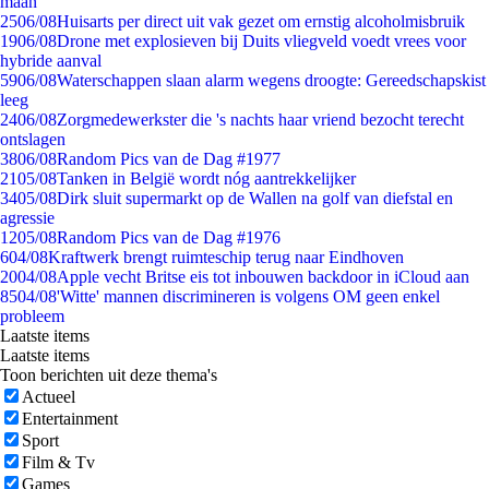
maan
25
06/08
Huisarts per direct uit vak gezet om ernstig alcoholmisbruik
19
06/08
Drone met explosieven bij Duits vliegveld voedt vrees voor
hybride aanval
59
06/08
Waterschappen slaan alarm wegens droogte: Gereedschapskist
leeg
24
06/08
Zorgmedewerkster die 's nachts haar vriend bezocht terecht
ontslagen
38
06/08
Random Pics van de Dag #1977
21
05/08
Tanken in België wordt nóg aantrekkelijker
34
05/08
Dirk sluit supermarkt op de Wallen na golf van diefstal en
agressie
12
05/08
Random Pics van de Dag #1976
6
04/08
Kraftwerk brengt ruimteschip terug naar Eindhoven
20
04/08
Apple vecht Britse eis tot inbouwen backdoor in iCloud aan
85
04/08
'Witte' mannen discrimineren is volgens OM geen enkel
probleem
Laatste items
Laatste items
Toon berichten uit deze thema's
Actueel
Entertainment
Sport
Film & Tv
Games