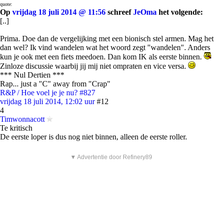
quote:
Op
vrijdag 18 juli 2014 @ 11:56
schreef
JeOma
het volgende:
[..]
Prima. Doe dan de vergelijking met een bionisch stel armen. Mag het
dan wel? Ik vind wandelen wat het woord zegt "wandelen". Anders
kun je ook met een fiets meedoen. Dan kom IK als eerste binnen.
Zinloze discussie waarbij jij mij niet ompraten en vice versa.
*** Nul Dertien ***
Rap... just a "C" away from "Crap"
R&P / Hoe voel je je nu? #827
vrijdag 18 juli 2014, 12:02 uur
#12
4
Timwonnacott
Te kritisch
De eerste loper is dus nog niet binnen, alleen de eerste roller.
▼ Advertentie door Refinery89