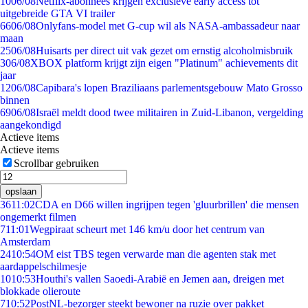
10
06/08
Netflix-abonnees krijgen exclusieve early access tot
uitgebreide GTA VI trailer
66
06/08
Onlyfans-model met G-cup wil als NASA-ambassadeur naar
maan
25
06/08
Huisarts per direct uit vak gezet om ernstig alcoholmisbruik
3
06/08
XBOX platform krijgt zijn eigen "Platinum" achievements dit
jaar
12
06/08
Capibara's lopen Braziliaans parlementsgebouw Mato Grosso
binnen
69
06/08
Israël meldt dood twee militairen in Zuid-Libanon, vergelding
aangekondigd
Actieve items
Actieve items
Scrollbar gebruiken
opslaan
36
11:02
CDA en D66 willen ingrijpen tegen 'gluurbrillen' die mensen
ongemerkt filmen
7
11:01
Wegpiraat scheurt met 146 km/u door het centrum van
Amsterdam
24
10:54
OM eist TBS tegen verwarde man die agenten stak met
aardappelschilmesje
10
10:53
Houthi's vallen Saoedi-Arabië en Jemen aan, dreigen met
blokkade olieroute
7
10:52
PostNL-bezorger steekt bewoner na ruzie over pakket