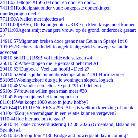
24
11:02
Teltopic #1565 tel door en door en door....
74
11:01
Roddelpraat onder vuur: ongepaste opmerkingen
minderjarigen deel 2
77
11:00
Afvallen met injecties #4
121
11:00
[SBS6] De Bondgenoten #318 Een klein kusje moet kunnen
237
11:00
Agent smijt zwangere vrouw op de grond, onderzoek gestart
#2
149
10:57
Migranten breken door grens naar Ceuta in Spanje,l #10
19
10:57
Rechtszaak dodelijk ongeluk uitgesteld vanwege vakantie
advocaat
188
10:56
[RTL] B&B vol liefde 6de seizoen #4
250
10:55
Afbeeldingen die je gemaakt hebt met AI
294
10:53
[Dagboek] Veel aan hoofd - Deel 27
174
10:52
Wat is jullie binnenhuistemperatuur? #81 Horrorzomer
53
10:51
Woningtekort: dus ga je woningen slopen, logisch
146
10:48
Verander één letter: Expert #91 (10 letters)
96
10:46
Vrouwen willen geen man meer #30
7
10:45
Poepen tijdens het tandenpoetsen
81
10:45
Wat koopt 1000 euro in jouw hobby?
94
10:44
[INFLUENCERS #296] Alles is welkom kneuzing of breuk
48
10:44
Zou je vreemdgaan in een relatie kunnen vergeven?
11
10:44
Hoe hiermee om te gaan?
258
10:44
Totale zonsverduistering 12-08-2026 (Groenland, IJsland en
Spanje) #1
235
10:43
Oorlog Iran #136 Bridge and powerplant day incoming?