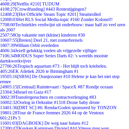
46
08:29
[Netflix #210] TUDUM
41
08:27
[Crowdfunding] #443 Rentestijgingen?
124
08:23
[Het Officiële Steam Topic #201] Steamrolled
120
08:03
Het RLS Social Media-topic #160 Zonder Kolonel!!
77
08:00
Techniekles verdwijnt uit onderbouw: maar half zo veel uren
als 2007
25
07:58
Op vakantie met (kleine) kinderen #30
106
07:55
[Breien] Deel 21, met zomerbreisels
18
07:39
William Orbit overleden
46
06:34
Jezelf gelukkig voelen als vrijgezelle vijftiger
71
06:34
MODUS Super Series Darts #2: 's werelds mooiste
dartskweekvijver
277
06:26
Tropisch aquarium #73 - Het blijft toch kriebelen.
4
05:26
EK Atletiek 2026 te Birmingham #1
195
05:16
[SBS6] De Oranjezomer #10 Helene je kan het niet stop
ermee
249
05:15
[Centraal] Ruimtevaart / SpaceX #87 Rondje oceaan
233
04:34
Israel en Gaza #17
30
02:39
Transfergeruchten en contractverlenging #83
160
02:32
Oorlog in Oekraïne #1318 Drone baby drone
134
01:36
[DRT SC] #6: RendacGoden sponsored by TONZON
198
01:28
Tour de France femmes 2026 #4 op de Ventoux
6
01:21
Ps 5
116
01:03
[DAGBOEK] De weg naar balans #12
173
00:47
[Keuken Kampioen Divisie] #44 Vitesse mag weg