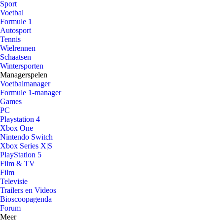
Sport
Voetbal
Formule 1
Autosport
Tennis
Wielrennen
Schaatsen
Wintersporten
Managerspelen
Voetbalmanager
Formule 1-manager
Games
PC
Playstation 4
Xbox One
Nintendo Switch
Xbox Series X|S
PlayStation 5
Film & TV
Film
Televisie
Trailers en Videos
Bioscoopagenda
Forum
Meer