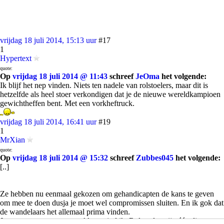
vrijdag 18 juli 2014, 15:13 uur
#17
1
Hypertext
quote:
Op
vrijdag 18 juli 2014 @ 11:43
schreef
JeOma
het volgende:
Ik blijf het nep vinden. Niets ten nadele van rolstoelers, maar dit is
hetzelfde als heel stoer verkondigen dat je de nieuwe wereldkampioen
gewichtheffen bent. Met een vorkheftruck.
vrijdag 18 juli 2014, 16:41 uur
#19
1
MrXian
quote:
Op
vrijdag 18 juli 2014 @ 15:32
schreef
Zubbes045
het volgende:
[..]
Ze hebben nu eenmaal gekozen om gehandicapten de kans te geven
om mee te doen dusja je moet wel compromissen sluiten. En ik gok dat
de wandelaars het allemaal prima vinden.
Je moet ergens grenzen trekken, vind ik. Rolstoelen zijn één ding,