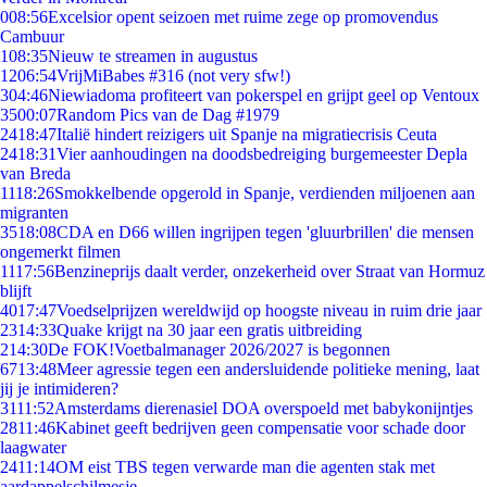
0
08:56
Excelsior opent seizoen met ruime zege op promovendus
Cambuur
1
08:35
Nieuw te streamen in augustus
12
06:54
VrijMiBabes #316 (not very sfw!)
3
04:46
Niewiadoma profiteert van pokerspel en grijpt geel op Ventoux
35
00:07
Random Pics van de Dag #1979
24
18:47
Italië hindert reizigers uit Spanje na migratiecrisis Ceuta
24
18:31
Vier aanhoudingen na doodsbedreiging burgemeester Depla
van Breda
11
18:26
Smokkelbende opgerold in Spanje, verdienden miljoenen aan
migranten
35
18:08
CDA en D66 willen ingrijpen tegen 'gluurbrillen' die mensen
ongemerkt filmen
11
17:56
Benzineprijs daalt verder, onzekerheid over Straat van Hormuz
blijft
40
17:47
Voedselprijzen wereldwijd op hoogste niveau in ruim drie jaar
23
14:33
Quake krijgt na 30 jaar een gratis uitbreiding
2
14:30
De FOK!Voetbalmanager 2026/2027 is begonnen
67
13:48
Meer agressie tegen een andersluidende politieke mening, laat
jij je intimideren?
31
11:52
Amsterdams dierenasiel DOA overspoeld met babykonijntjes
28
11:46
Kabinet geeft bedrijven geen compensatie voor schade door
laagwater
24
11:14
OM eist TBS tegen verwarde man die agenten stak met
aardappelschilmesje