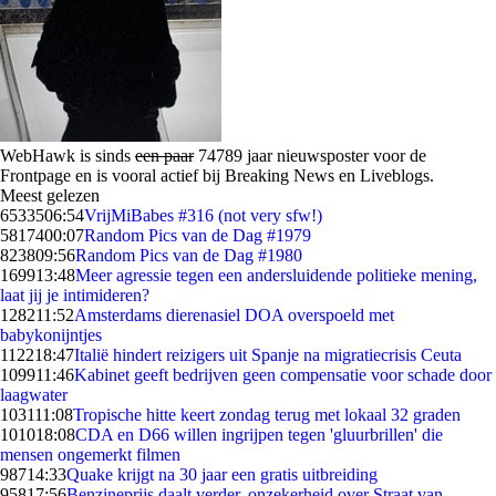
WebHawk is sinds
een paar
74789 jaar nieuwsposter voor de
Frontpage en is vooral actief bij Breaking News en Liveblogs.
Meest gelezen
65335
06:54
VrijMiBabes #316 (not very sfw!)
58174
00:07
Random Pics van de Dag #1979
8238
09:56
Random Pics van de Dag #1980
1699
13:48
Meer agressie tegen een andersluidende politieke mening,
laat jij je intimideren?
1282
11:52
Amsterdams dierenasiel DOA overspoeld met
babykonijntjes
1122
18:47
Italië hindert reizigers uit Spanje na migratiecrisis Ceuta
1099
11:46
Kabinet geeft bedrijven geen compensatie voor schade door
laagwater
1031
11:08
Tropische hitte keert zondag terug met lokaal 32 graden
1010
18:08
CDA en D66 willen ingrijpen tegen 'gluurbrillen' die
mensen ongemerkt filmen
987
14:33
Quake krijgt na 30 jaar een gratis uitbreiding
958
17:56
Benzineprijs daalt verder, onzekerheid over Straat van