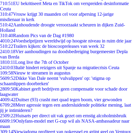
7
10:51
EU bekritiseert Meta en TikTok om verspreiden desinformatie
Ceuta
3
10:47
Vrouw krijgt 30 maanden cel voor afpersing 12-jarige
misdienaar in kerk
5
10:42
Aanhoudende droogte veroorzaakt scheuren in dijken Zuid-
Holland
3
10:40
Random Pics van de Dag #1980
40
10:24
Voedselprijzen wereldwijd op hoogste niveau in ruim drie jaar
5
10:22
Trailers kijken: de bioscoopreleases van week 32
24
10:18
Vier aanhoudingen na doodsbedreiging burgemeester Depla
van Breda
18
10:11
Long live the 7th of October
24
10:03
Italië hindert reizigers uit Spanje na migratiecrisis Ceuta
1
09:58
Nieuw te streamen in augustus
56
09:52
Dikke Van Dale neemt 'vulvalippen' op: 'stigma op
schaamlippen doorbreken'
28
09:50
Kabinet geeft bedrijven geen compensatie voor schade door
laagwater
40
09:42
Duitser (93) crasht met quad tegen boom, vier gewonden
67
09:28
Meer agressie tegen een andersluidende politieke mening, laat
jij je intimideren?
25
09:22
Huisarts per direct uit vak gezet om ernstig alcoholmisbruik
66
09:19
Onlyfans-model met G-cup wil als NASA-ambassadeur naar
maan
3
09:14
Niewiadoma profiteert van pokerspel en grijpt geel op Ventoux