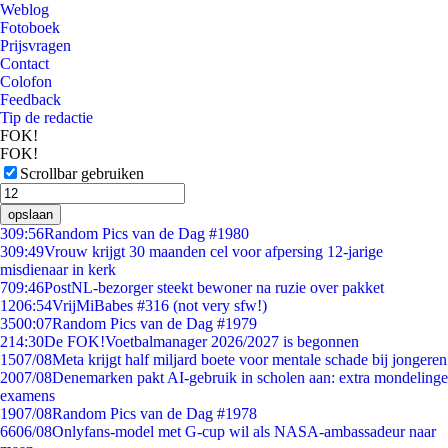
Weblog
Fotoboek
Prijsvragen
Contact
Colofon
Feedback
Tip de redactie
FOK!
FOK!
Scrollbar gebruiken
opslaan
3
09:56
Random Pics van de Dag #1980
3
09:49
Vrouw krijgt 30 maanden cel voor afpersing 12-jarige
misdienaar in kerk
7
09:46
PostNL-bezorger steekt bewoner na ruzie over pakket
12
06:54
VrijMiBabes #316 (not very sfw!)
35
00:07
Random Pics van de Dag #1979
2
14:30
De FOK!Voetbalmanager 2026/2027 is begonnen
15
07/08
Meta krijgt half miljard boete voor mentale schade bij jongeren
20
07/08
Denemarken pakt AI-gebruik in scholen aan: extra mondelinge
examens
19
07/08
Random Pics van de Dag #1978
66
06/08
Onlyfans-model met G-cup wil als NASA-ambassadeur naar