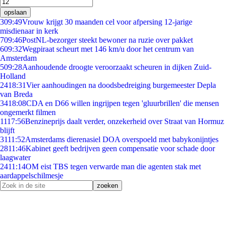
opslaan
3
09:49
Vrouw krijgt 30 maanden cel voor afpersing 12-jarige
misdienaar in kerk
7
09:46
PostNL-bezorger steekt bewoner na ruzie over pakket
6
09:32
Wegpiraat scheurt met 146 km/u door het centrum van
Amsterdam
5
09:28
Aanhoudende droogte veroorzaakt scheuren in dijken Zuid-
Holland
24
18:31
Vier aanhoudingen na doodsbedreiging burgemeester Depla
van Breda
34
18:08
CDA en D66 willen ingrijpen tegen 'gluurbrillen' die mensen
ongemerkt filmen
11
17:56
Benzineprijs daalt verder, onzekerheid over Straat van Hormuz
blijft
31
11:52
Amsterdams dierenasiel DOA overspoeld met babykonijntjes
28
11:46
Kabinet geeft bedrijven geen compensatie voor schade door
laagwater
24
11:14
OM eist TBS tegen verwarde man die agenten stak met
aardappelschilmesje