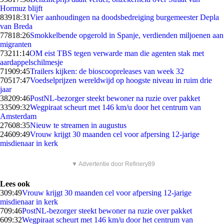
Hormuz blijft
839
18:31
Vier aanhoudingen na doodsbedreiging burgemeester Depla
van Breda
778
18:26
Smokkelbende opgerold in Spanje, verdienden miljoenen aan
migranten
732
11:14
OM eist TBS tegen verwarde man die agenten stak met
aardappelschilmesje
719
09:45
Trailers kijken: de bioscoopreleases van week 32
705
17:47
Voedselprijzen wereldwijd op hoogste niveau in ruim drie
jaar
382
09:46
PostNL-bezorger steekt bewoner na ruzie over pakket
335
09:32
Wegpiraat scheurt met 146 km/u door het centrum van
Amsterdam
276
08:35
Nieuw te streamen in augustus
246
09:49
Vrouw krijgt 30 maanden cel voor afpersing 12-jarige
misdienaar in kerk
▼ Advertentie door Refinery89
Lees ook
3
09:49
Vrouw krijgt 30 maanden cel voor afpersing 12-jarige
misdienaar in kerk
7
09:46
PostNL-bezorger steekt bewoner na ruzie over pakket
6
09:32
Wegpiraat scheurt met 146 km/u door het centrum van