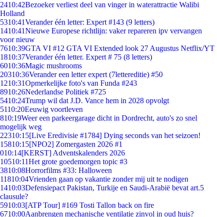
24
10:42
Bezoeker verliest deel van vinger in waterattractie Walibi
Holland
53
10:41
Verander één letter: Expert #143 (9 letters)
14
10:41
Nieuwe Europese richtlijn: vaker repareren ipv vervangen
voor nieuw
76
10:39
GTA VI #12 GTA VI Extended look 27 Augustus Netflix/YT
18
10:37
Verander één letter. Expert # 75 (8 letters)
60
10:36
Magic mushrooms
203
10:36
Verander een letter expert (7lettereditie) #50
12
10:31
Opmerkelijke foto's van Funda #243
89
10:26
Nederlandse Politiek #725
54
10:24
Trump wil dat J.D. Vance hem in 2028 opvolgt
51
10:20
Eeuwig voortleven
8
10:19
Weer een parkeergarage dicht in Dordrecht, auto's zo snel
mogelijk weg
223
10:15
[Live Eredivisie #1784] Dying seconds van het seizoen!
158
10:15
[NPO2] Zomergasten 2026 #1
0
10:14
[KERST] Adventskalenders 2026
105
10:11
Het grote goedemorgen topic #3
38
10:08
Horrorfilms #33: Halloween
118
10:04
Vrienden gaan op vakantie zonder mij uit te nodigen
14
10:03
Defensiepact Pakistan, Turkije en Saudi-Arabië bevat art.5
clausule?
59
10:03
[ATP Tour] #169 Tosti Tallon back on fire
67
10:00
Aanbrengen mechanische ventilatie zinvol in oud huis?