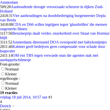
Amsterdam
5
09:28
Aanhoudende droogte veroorzaakt scheuren in dijken Zuid-
Holland
24
18:31
Vier aanhoudingen na doodsbedreiging burgemeester Depla
van Breda
34
18:08
CDA en D66 willen ingrijpen tegen 'gluurbrillen' die mensen
ongemerkt filmen
11
17:56
Benzineprijs daalt verder, onzekerheid over Straat van Hormuz
blijft
31
11:52
Amsterdams dierenasiel DOA overspoeld met babykonijntjes
28
11:46
Kabinet geeft bedrijven geen compensatie voor schade door
laagwater
24
11:14
OM eist TBS tegen verwarde man die agenten stak met
aardappelschilmesje
Font-grootte:
Normaal
Kleiner
regelhoogte :
Normaal
Kleiner
19 reacties
vrijdag 18 juli 2014, 10:57 uur
#1
4
Deetch