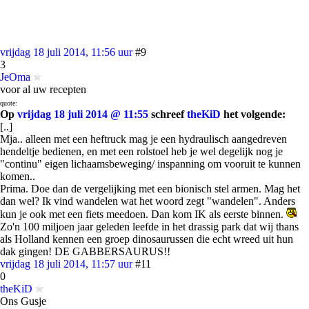
vrijdag 18 juli 2014, 11:56 uur
#9
3
JeOma
voor al uw recepten
quote:
Op
vrijdag 18 juli 2014 @ 11:55
schreef
theKiD
het volgende:
[..]
Mja.. alleen met een heftruck mag je een hydraulisch aangedreven
hendeltje bedienen, en met een rolstoel heb je wel degelijk nog je
"continu" eigen lichaamsbeweging/ inspanning om vooruit te kunnen
komen..
Prima. Doe dan de vergelijking met een bionisch stel armen. Mag het
dan wel? Ik vind wandelen wat het woord zegt "wandelen". Anders
kun je ook met een fiets meedoen. Dan kom IK als eerste binnen.
Zo'n 100 miljoen jaar geleden leefde in het drassig park dat wij thans
als Holland kennen een groep dinosaurussen die echt wreed uit hun
dak gingen! DE GABBERSAURUS!!
vrijdag 18 juli 2014, 11:57 uur
#11
0
theKiD
Ons Gusje