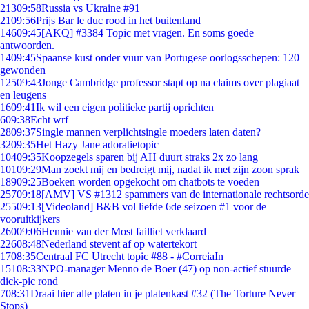
213
09:58
Russia vs Ukraine #91
21
09:56
Prijs Bar le duc rood in het buitenland
146
09:45
[AKQ] #3384 Topic met vragen. En soms goede
antwoorden.
14
09:45
Spaanse kust onder vuur van Portugese oorlogsschepen: 120
gewonden
125
09:43
Jonge Cambridge professor stapt op na claims over plagiaat
en leugens
16
09:41
Ik wil een eigen politieke partij oprichten
6
09:38
Echt wrf
28
09:37
Single mannen verplichtsingle moeders laten daten?
32
09:35
Het Hazy Jane adoratietopic
104
09:35
Koopzegels sparen bij AH duurt straks 2x zo lang
101
09:29
Man zoekt mij en bedreigt mij, nadat ik met zijn zoon sprak
189
09:25
Boeken worden opgekocht om chatbots te voeden
257
09:18
[AMV] VS #1312 spammers van de internationale rechtsorde
255
09:13
[Videoland] B&B vol liefde 6de seizoen #1 voor de
vooruitkijkers
260
09:06
Hennie van der Most failliet verklaard
226
08:48
Nederland stevent af op watertekort
17
08:35
Centraal FC Utrecht topic #88 - #CorreiaIn
151
08:33
NPO-manager Menno de Boer (47) op non-actief stuurde
dick-pic rond
7
08:31
Draai hier alle platen in je platenkast #32 (The Torture Never
Stops)