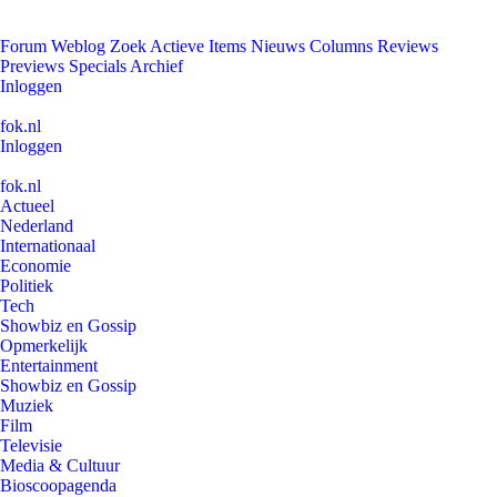
Forum
Weblog
Zoek
Actieve Items
Nieuws
Columns
Reviews
Previews
Specials
Archief
Inloggen
fok.nl
Inloggen
fok.nl
Actueel
Nederland
Internationaal
Economie
Politiek
Tech
Showbiz en Gossip
Opmerkelijk
Entertainment
Showbiz en Gossip
Muziek
Film
Televisie
Media & Cultuur
Bioscoopagenda