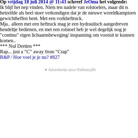
Op
vrijdag 18 juli 2014 @ 11:43
schreef
JeOma
het volgende:
Ik blijf het nep vinden. Niets ten nadele van rolstoelers, maar dit is
hetzelfde als heel stoer verkondigen dat je de nieuwe wereldkampioen
gewichtheffen bent. Met een vorkheftruck.
Mja.. alleen met een heftruck mag je een hydraulisch aangedreven
hendeltje bedienen, en met een rolstoel heb je wel degelijk nog je
"continu" eigen lichaamsbeweging/ inspanning om vooruit te kunnen
komen..
*** Nul Dertien ***
Rap... just a "C" away from "Crap"
R&P / Hoe voel je je nu? #827
▼ Advertentie door Refinery89