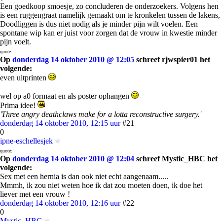
Een goedkoop smoesje, zo concluderen de onderzoekers. Volgens hen
is een ruggengraat namelijk gemaakt om te kronkelen tussen de lakens,
Doodliggen is dus niet nodig als je minder pijn wilt voelen. Een
spontane wip kan er juist voor zorgen dat de vrouw in kwestie minder
pijn voelt.
quote:
Op
donderdag 14 oktober 2010 @ 12:05
schreef rjwspier01 het
volgende:
even uitprinten
wel op a0 formaat en als poster ophangen
Prima idee!
'Three angry deathclaws make for a lotta reconstructive surgery.'
donderdag 14 oktober 2010, 12:15 uur
#21
0
ipne-eschellesjek
quote:
Op
donderdag 14 oktober 2010 @ 12:04
schreef Mystic_HBC het
volgende:
Sex met een hernia is dan ook niet echt aangenaam.....
Mmmh, ik zou niet weten hoe ik dat zou moeten doen, ik doe het
liever met een vrouw !
donderdag 14 oktober 2010, 12:16 uur
#22
0
Mystic_HBC