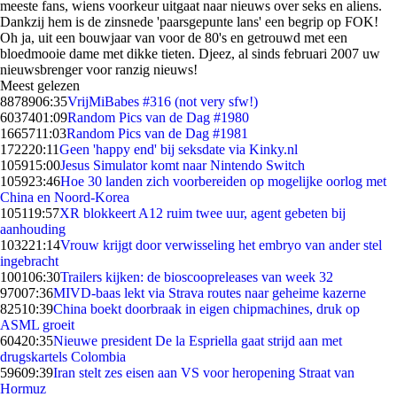
meeste fans, wiens voorkeur uitgaat naar nieuws over seks en aliens.
Dankzij hem is de zinsnede 'paarsgepunte lans' een begrip op FOK!
Oh ja, uit een bouwjaar van voor de 80's en getrouwd met een
bloedmooie dame met dikke tieten. Djeez, al sinds februari 2007 uw
nieuwsbrenger voor ranzig nieuws!
Meest gelezen
88789
06:35
VrijMiBabes #316 (not very sfw!)
60374
01:09
Random Pics van de Dag #1980
16657
11:03
Random Pics van de Dag #1981
1722
20:11
Geen 'happy end' bij seksdate via Kinky.nl
1059
15:00
Jesus Simulator komt naar Nintendo Switch
1059
23:46
Hoe 30 landen zich voorbereiden op mogelijke oorlog met
China en Noord-Korea
1051
19:57
XR blokkeert A12 ruim twee uur, agent gebeten bij
aanhouding
1032
21:14
Vrouw krijgt door verwisseling het embryo van ander stel
ingebracht
1001
06:30
Trailers kijken: de bioscoopreleases van week 32
970
07:36
MIVD-baas lekt via Strava routes naar geheime kazerne
825
10:39
China boekt doorbraak in eigen chipmachines, druk op
ASML groeit
604
20:35
Nieuwe president De la Espriella gaat strijd aan met
drugskartels Colombia
596
09:39
Iran stelt zes eisen aan VS voor heropening Straat van
Hormuz