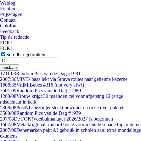
Weblog
Fotoboek
Prijsvragen
Contact
Colofon
Feedback
Tip de redactie
FOK!
FOK!
Scrollbar gebruiken
opslaan
17
11:03
Random Pics van de Dag #1981
20
07:36
MIVD-baas lekt via Strava routes naar geheime kazerne
16
06:35
VrijMiBabes #316 (not very sfw!)
76
01:09
Random Pics van de Dag #1980
12
08/08
Vrouw krijgt 30 maanden cel voor afpersing 12-jarige
misdienaar in kerk
53
08/08
PostNL-bezorger steekt bewoner na ruzie over pakket
35
08/08
Random Pics van de Dag #1979
2
07/08
De FOK!Voetbalmanager 2026/2027 is begonnen
16
07/08
Meta krijgt half miljard boete voor mentale schade bij jongeren
20
07/08
Denemarken pakt AI-gebruik in scholen aan: extra mondelinge
examens