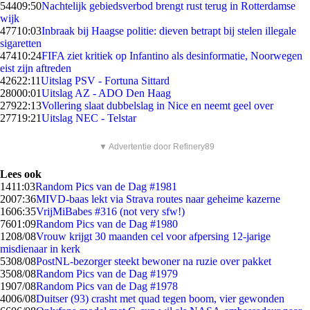
544
09:50
Nachtelijk gebiedsverbod brengt rust terug in Rotterdamse
wijk
477
10:03
Inbraak bij Haagse politie: dieven betrapt bij stelen illegale
sigaretten
474
10:24
FIFA ziet kritiek op Infantino als desinformatie, Noorwegen
eist zijn aftreden
426
22:11
Uitslag PSV - Fortuna Sittard
280
00:01
Uitslag AZ - ADO Den Haag
279
22:13
Vollering slaat dubbelslag in Nice en neemt geel over
277
19:21
Uitslag NEC - Telstar
▼ Advertentie door Refinery89
Lees ook
14
11:03
Random Pics van de Dag #1981
20
07:36
MIVD-baas lekt via Strava routes naar geheime kazerne
16
06:35
VrijMiBabes #316 (not very sfw!)
76
01:09
Random Pics van de Dag #1980
12
08/08
Vrouw krijgt 30 maanden cel voor afpersing 12-jarige
misdienaar in kerk
53
08/08
PostNL-bezorger steekt bewoner na ruzie over pakket
35
08/08
Random Pics van de Dag #1979
19
07/08
Random Pics van de Dag #1978
40
06/08
Duitser (93) crasht met quad tegen boom, vier gewonden