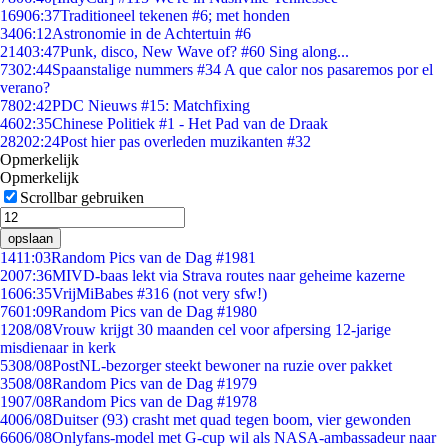
169
06:37
Traditioneel tekenen #6; met honden
34
06:12
Astronomie in de Achtertuin #6
214
03:47
Punk, disco, New Wave of? #60 Sing along...
73
02:44
Spaanstalige nummers #34 A que calor nos pasaremos por el
verano?
78
02:42
PDC Nieuws #15: Matchfixing
46
02:35
Chinese Politiek #1 - Het Pad van de Draak
282
02:24
Post hier pas overleden muzikanten #32
Opmerkelijk
Opmerkelijk
Scrollbar gebruiken
opslaan
14
11:03
Random Pics van de Dag #1981
20
07:36
MIVD-baas lekt via Strava routes naar geheime kazerne
16
06:35
VrijMiBabes #316 (not very sfw!)
76
01:09
Random Pics van de Dag #1980
12
08/08
Vrouw krijgt 30 maanden cel voor afpersing 12-jarige
misdienaar in kerk
53
08/08
PostNL-bezorger steekt bewoner na ruzie over pakket
35
08/08
Random Pics van de Dag #1979
19
07/08
Random Pics van de Dag #1978
40
06/08
Duitser (93) crasht met quad tegen boom, vier gewonden
66
06/08
Onlyfans-model met G-cup wil als NASA-ambassadeur naar