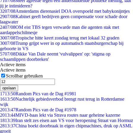
71
07/08
Meer agressie tegen een andersluidende politieke mening, laat
jij je intimideren?
32
07/08
Amsterdams dierenasiel DOA overspoeld met babykonijntjes
29
07/08
Kabinet geeft bedrijven geen compensatie voor schade door
laagwater
24
07/08
OM eist TBS tegen verwarde man die agenten stak met
aardappelschilmesje
30
07/08
Tropische hitte keert zondag terug met lokaal 32 graden
30
07/08
Trump grijpt weer in op automatisch staatsburgerschap bij
geboorte in VS
57
07/08
Dikke Van Dale neemt 'vulvalippen' op: 'stigma op
schaamlippen doorbreken'
Actieve items
Actieve items
Scrollbar gebruiken
opslaan
17
13:50
Random Pics van de Dag #1981
16
13:50
Nachtelijk gebiedsverbod brengt rust terug in Rotterdamse
wijk
20
13:47
Random Pics van de Dag #1978
20
13:44
MIVD-baas lekt via Strava routes naar geheime kazerne
18
13:39
Iran stelt zes eisen aan VS voor heropening Straat van Hormuz
28
13:37
China boekt doorbraak in eigen chipmachines, druk op ASML
groeit