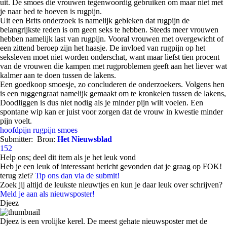
uit. De smoes die vrouwen tegenwoordig gebruiken om maar niet met
je naar bed te hoeven is rugpijn.
Uit een Brits onderzoek is namelijk gebleken dat rugpijn de
belangrijkste reden is om geen seks te hebben. Steeds meer vrouwen
hebben namelijk last van rugpijn. Vooral vrouwen met overgewicht of
een zittend beroep zijn het haasje. De invloed van rugpijn op het
seksleven moet niet worden onderschat, want maar liefst tien procent
van de vrouwen die kampen met rugproblemen geeft aan het liever wat
kalmer aan te doen tussen de lakens.
Een goedkoop smoesje, zo concluderen de onderzoekers. Volgens hen
is een ruggengraat namelijk gemaakt om te kronkelen tussen de lakens,
Doodliggen is dus niet nodig als je minder pijn wilt voelen. Een
spontane wip kan er juist voor zorgen dat de vrouw in kwestie minder
pijn voelt.
hoofdpijn
rugpijn
smoes
Submitter:
Bron:
Het Nieuwsblad
152
Help ons; deel dit item als je het leuk vond
Heb je een leuk of interessant bericht gevonden dat je graag op FOK!
terug ziet?
Tip ons dan via de submit!
Zoek jij altijd de leukste nieuwtjes en kun je daar leuk over schrijven?
Meld je aan als nieuwsposter!
Djeez
Djeez is een vrolijke kerel. De meest gehate nieuwsposter met de