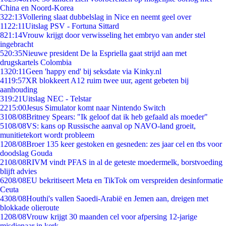
China en Noord-Korea
3
22:13
Vollering slaat dubbelslag in Nice en neemt geel over
11
22:11
Uitslag PSV - Fortuna Sittard
8
21:14
Vrouw krijgt door verwisseling het embryo van ander stel
ingebracht
5
20:35
Nieuwe president De la Espriella gaat strijd aan met
drugskartels Colombia
13
20:11
Geen 'happy end' bij seksdate via Kinky.nl
41
19:57
XR blokkeert A12 ruim twee uur, agent gebeten bij
aanhouding
3
19:21
Uitslag NEC - Telstar
22
15:00
Jesus Simulator komt naar Nintendo Switch
31
08/08
Britney Spears: "Ik geloof dat ik heb gefaald als moeder"
51
08/08
VS: kans op Russische aanval op NAVO-land groeit,
munitietekort wordt probleem
12
08/08
Broer 135 keer gestoken en gesneden: zes jaar cel en tbs voor
doodslag Gouda
21
08/08
RIVM vindt PFAS in al de geteste moedermelk, borstvoeding
blijft advies
62
08/08
EU bekritiseert Meta en TikTok om verspreiden desinformatie
Ceuta
43
08/08
Houthi's vallen Saoedi-Arabië en Jemen aan, dreigen met
blokkade olieroute
12
08/08
Vrouw krijgt 30 maanden cel voor afpersing 12-jarige
misdienaar in kerk