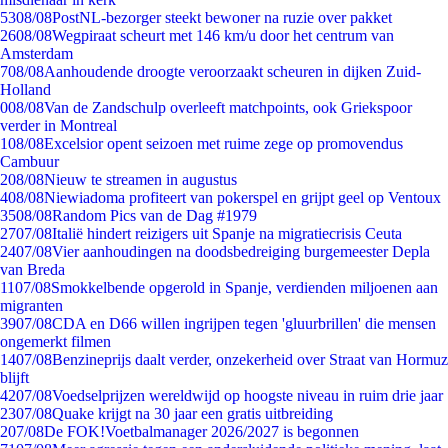
53
08/08
PostNL-bezorger steekt bewoner na ruzie over pakket
26
08/08
Wegpiraat scheurt met 146 km/u door het centrum van
Amsterdam
7
08/08
Aanhoudende droogte veroorzaakt scheuren in dijken Zuid-
Holland
0
08/08
Van de Zandschulp overleeft matchpoints, ook Griekspoor
verder in Montreal
1
08/08
Excelsior opent seizoen met ruime zege op promovendus
Cambuur
2
08/08
Nieuw te streamen in augustus
4
08/08
Niewiadoma profiteert van pokerspel en grijpt geel op Ventoux
35
08/08
Random Pics van de Dag #1979
27
07/08
Italië hindert reizigers uit Spanje na migratiecrisis Ceuta
24
07/08
Vier aanhoudingen na doodsbedreiging burgemeester Depla
van Breda
11
07/08
Smokkelbende opgerold in Spanje, verdienden miljoenen aan
migranten
39
07/08
CDA en D66 willen ingrijpen tegen 'gluurbrillen' die mensen
ongemerkt filmen
14
07/08
Benzineprijs daalt verder, onzekerheid over Straat van Hormuz
blijft
42
07/08
Voedselprijzen wereldwijd op hoogste niveau in ruim drie jaar
23
07/08
Quake krijgt na 30 jaar een gratis uitbreiding
2
07/08
De FOK!Voetbalmanager 2026/2027 is begonnen