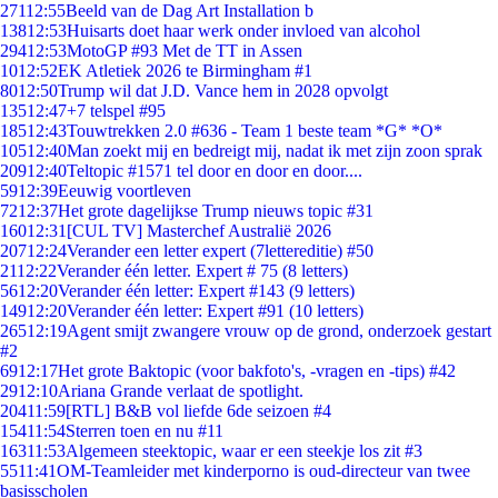
271
12:55
Beeld van de Dag Art Installation b
138
12:53
Huisarts doet haar werk onder invloed van alcohol
294
12:53
MotoGP #93 Met de TT in Assen
10
12:52
EK Atletiek 2026 te Birmingham #1
80
12:50
Trump wil dat J.D. Vance hem in 2028 opvolgt
135
12:47
+7 telspel #95
185
12:43
Touwtrekken 2.0 #636 - Team 1 beste team *G* *O*
105
12:40
Man zoekt mij en bedreigt mij, nadat ik met zijn zoon sprak
209
12:40
Teltopic #1571 tel door en door en door....
59
12:39
Eeuwig voortleven
72
12:37
Het grote dagelijkse Trump nieuws topic #31
160
12:31
[CUL TV] Masterchef Australië 2026
207
12:24
Verander een letter expert (7lettereditie) #50
21
12:22
Verander één letter. Expert # 75 (8 letters)
56
12:20
Verander één letter: Expert #143 (9 letters)
149
12:20
Verander één letter: Expert #91 (10 letters)
265
12:19
Agent smijt zwangere vrouw op de grond, onderzoek gestart
#2
69
12:17
Het grote Baktopic (voor bakfoto's, -vragen en -tips) #42
29
12:10
Ariana Grande verlaat de spotlight.
204
11:59
[RTL] B&B vol liefde 6de seizoen #4
154
11:54
Sterren toen en nu #11
163
11:53
Algemeen steektopic, waar er een steekje los zit #3
55
11:41
OM-Teamleider met kinderporno is oud-directeur van twee
basisscholen