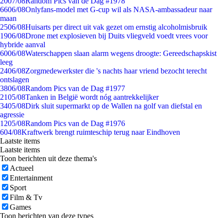
20
07/08
Random Pics van de Dag #1978
66
06/08
Onlyfans-model met G-cup wil als NASA-ambassadeur naar
maan
25
06/08
Huisarts per direct uit vak gezet om ernstig alcoholmisbruik
19
06/08
Drone met explosieven bij Duits vliegveld voedt vrees voor
hybride aanval
60
06/08
Waterschappen slaan alarm wegens droogte: Gereedschapskist
leeg
24
06/08
Zorgmedewerkster die 's nachts haar vriend bezocht terecht
ontslagen
38
06/08
Random Pics van de Dag #1977
21
05/08
Tanken in België wordt nóg aantrekkelijker
34
05/08
Dirk sluit supermarkt op de Wallen na golf van diefstal en
agressie
12
05/08
Random Pics van de Dag #1976
6
04/08
Kraftwerk brengt ruimteschip terug naar Eindhoven
Laatste items
Laatste items
Toon berichten uit deze thema's
Actueel
Entertainment
Sport
Film & Tv
Games
Toon berichten van deze types