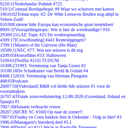
92
10:11
Nederlandse Politiek #725
5
10:11
Centraal Bordspeltopic #9 Waar we schuiven met karton
106
10:02
Telstar-topic #2: De Witte Leeuwen Brullen nog altijd in
Velsen-Zuid!
0
10:00
Extreme hitte Europa kan economische groei tenietdoen'
89
09:32
Voorspellingstopic: Wie is hier de weerkundige? #16
293
09:21
GAE Topic #25 De wederopstanding
43
09:17
[Crowdfunding] #443 Rentestijgingen?
37
09:11
Masters of the Universe (He-Man)
185
09:11
NEC #77: Wat een seizoen is dit zeg
42
09:05
Horrorfilms #33: Halloween
51
09:01
[Netflix #210] TUDUM
163
08:23
1993: Vermissing van Tanja Groen #2
101
08:18
De Schatkamer van Beeld & Geluid #4
84
08:15
2010: Vermissing van Herman Ploegstra
4
08:03
Podcasts
260
07:50
[Videoland] B&B vol liefde 6de seizoen #1 voor de
vooruitkijkers
267
07:43
Totale zonsverduistering 12-08-2026 (Groenland, IJsland en
Spanje) #1
70
07:36
Huisarts verkracht vrouw.
282
07:26
[CRE SC #160] Op naar de zomer!!
79
07:01
Franky en Coen bakken friet in Oekraïne - Volg ze hier! #3
19
06:43
Managarm's boerderij deel #5.1
78
06:40
[IndyCar] #115 We're in Nashville Tennessee