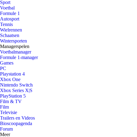
Sport
Voetbal
Formule 1
Autosport
Tennis
Wielrennen
Schaatsen
Wintersporten
Managerspelen
Voetbalmanager
Formule 1-manager
Games
PC
Playstation 4
Xbox One
Nintendo Switch
Xbox Series X|S
PlayStation 5
Film & TV
Film
Televisie
Trailers en Videos
Bioscoopagenda
Forum
Meer