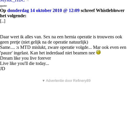
quote:
Op
donderdag 14 oktober 2010 @ 12:09
schreef Whistleblower
het volgende:
[..]
Daar weet ik alles van. Sex na een hernia operatie is trouwens ook
geen pretje (niet gelijk na de operatie natuurlijk)
Same.... :s MTD mislukt, zware operatie volgde... Mar ook even een
'pauze' ingelast. Kan het inderdaad niet beamen nee
Dream like you live forever
Live like you'll die today...
JD
▼ Advertentie door Refinery89