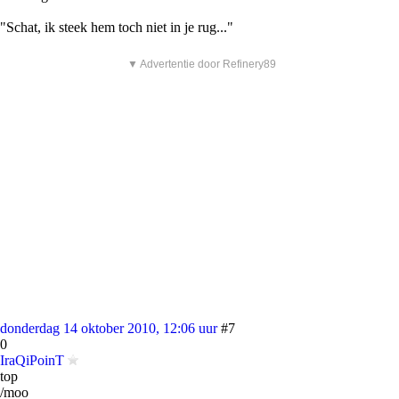
"Schat, ik steek hem toch niet in je rug..."
▼ Advertentie door Refinery89
donderdag 14 oktober 2010, 12:06 uur
#7
0
IraQiPoinT
top
/moo