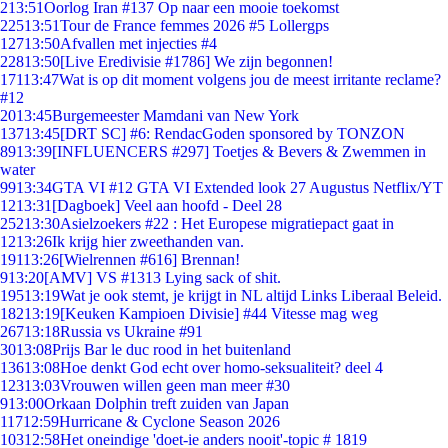
2
13:51
Oorlog Iran #137 Op naar een mooie toekomst
225
13:51
Tour de France femmes 2026 #5 Lollergps
127
13:50
Afvallen met injecties #4
228
13:50
[Live Eredivisie #1786] We zijn begonnen!
171
13:47
Wat is op dit moment volgens jou de meest irritante reclame?
#12
20
13:45
Burgemeester Mamdani van New York
137
13:45
[DRT SC] #6: RendacGoden sponsored by TONZON
89
13:39
[INFLUENCERS #297] Toetjes & Bevers & Zwemmen in
water
99
13:34
GTA VI #12 GTA VI Extended look 27 Augustus Netflix/YT
12
13:31
[Dagboek] Veel aan hoofd - Deel 28
252
13:30
Asielzoekers #22 : Het Europese migratiepact gaat in
12
13:26
Ik krijg hier zweethanden van.
191
13:26
[Wielrennen #616] Brennan!
9
13:20
[AMV] VS #1313 Lying sack of shit.
195
13:19
Wat je ook stemt, je krijgt in NL altijd Links Liberaal Beleid.
182
13:19
[Keuken Kampioen Divisie] #44 Vitesse mag weg
267
13:18
Russia vs Ukraine #91
30
13:08
Prijs Bar le duc rood in het buitenland
136
13:08
Hoe denkt God echt over homo-seksualiteit? deel 4
123
13:03
Vrouwen willen geen man meer #30
9
13:00
Orkaan Dolphin treft zuiden van Japan
117
12:59
Hurricane & Cyclone Season 2026
103
12:58
Het oneindige 'doet-ie anders nooit'-topic # 1819