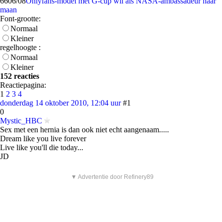
66
06/08
Onlyfans-model met G-cup wil als NASA-ambassadeur naar
maan
Font-grootte:
Normaal
Kleiner
regelhoogte :
Normaal
Kleiner
152 reacties
Reactiepagina:
1
2
3
4
donderdag 14 oktober 2010, 12:04 uur
#1
0
Mystic_HBC
Sex met een hernia is dan ook niet echt aangenaam.....
Dream like you live forever
Live like you'll die today...
JD
▼ Advertentie door Refinery89