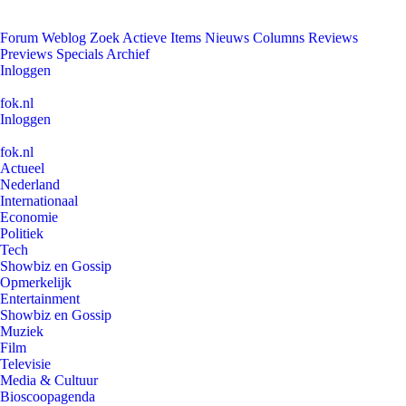
Forum
Weblog
Zoek
Actieve Items
Nieuws
Columns
Reviews
Previews
Specials
Archief
Inloggen
fok.nl
Inloggen
fok.nl
Actueel
Nederland
Internationaal
Economie
Politiek
Tech
Showbiz en Gossip
Opmerkelijk
Entertainment
Showbiz en Gossip
Muziek
Film
Televisie
Media & Cultuur
Bioscoopagenda