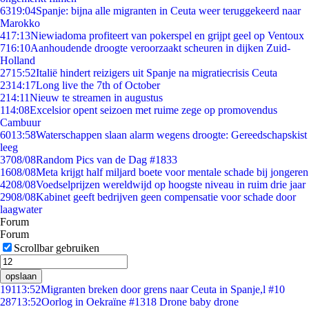
63
19:04
Spanje: bijna alle migranten in Ceuta weer teruggekeerd naar
Marokko
4
17:13
Niewiadoma profiteert van pokerspel en grijpt geel op Ventoux
7
16:10
Aanhoudende droogte veroorzaakt scheuren in dijken Zuid-
Holland
27
15:52
Italië hindert reizigers uit Spanje na migratiecrisis Ceuta
23
14:17
Long live the 7th of October
2
14:11
Nieuw te streamen in augustus
1
14:08
Excelsior opent seizoen met ruime zege op promovendus
Cambuur
60
13:58
Waterschappen slaan alarm wegens droogte: Gereedschapskist
leeg
37
08/08
Random Pics van de Dag #1833
16
08/08
Meta krijgt half miljard boete voor mentale schade bij jongeren
42
08/08
Voedselprijzen wereldwijd op hoogste niveau in ruim drie jaar
29
08/08
Kabinet geeft bedrijven geen compensatie voor schade door
laagwater
Forum
Forum
Scrollbar gebruiken
opslaan
191
13:52
Migranten breken door grens naar Ceuta in Spanje,l #10
287
13:52
Oorlog in Oekraïne #1318 Drone baby drone