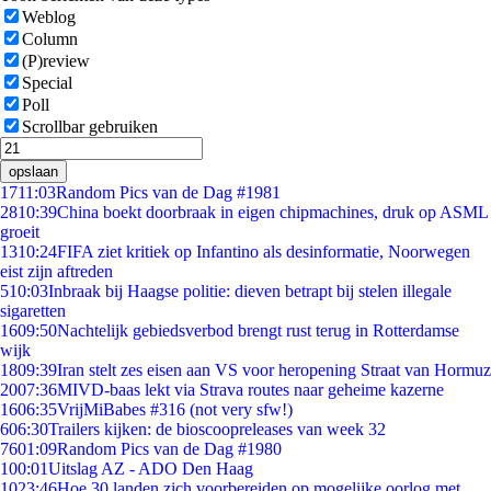
Weblog
Column
(P)review
Special
Poll
Scrollbar gebruiken
opslaan
17
11:03
Random Pics van de Dag #1981
28
10:39
China boekt doorbraak in eigen chipmachines, druk op ASML
groeit
13
10:24
FIFA ziet kritiek op Infantino als desinformatie, Noorwegen
eist zijn aftreden
5
10:03
Inbraak bij Haagse politie: dieven betrapt bij stelen illegale
sigaretten
16
09:50
Nachtelijk gebiedsverbod brengt rust terug in Rotterdamse
wijk
18
09:39
Iran stelt zes eisen aan VS voor heropening Straat van Hormuz
20
07:36
MIVD-baas lekt via Strava routes naar geheime kazerne
16
06:35
VrijMiBabes #316 (not very sfw!)
6
06:30
Trailers kijken: de bioscoopreleases van week 32
76
01:09
Random Pics van de Dag #1980
1
00:01
Uitslag AZ - ADO Den Haag
10
23:46
Hoe 30 landen zich voorbereiden op mogelijke oorlog met