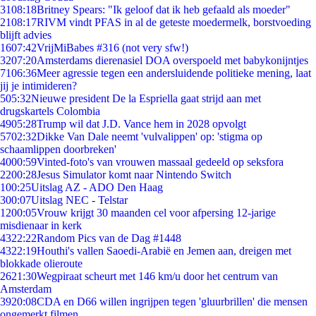
31
08:18
Britney Spears: "Ik geloof dat ik heb gefaald als moeder"
21
08:17
RIVM vindt PFAS in al de geteste moedermelk, borstvoeding
blijft advies
16
07:42
VrijMiBabes #316 (not very sfw!)
32
07:20
Amsterdams dierenasiel DOA overspoeld met babykonijntjes
71
06:36
Meer agressie tegen een andersluidende politieke mening, laat
jij je intimideren?
5
05:32
Nieuwe president De la Espriella gaat strijd aan met
drugskartels Colombia
49
05:28
Trump wil dat J.D. Vance hem in 2028 opvolgt
57
02:32
Dikke Van Dale neemt 'vulvalippen' op: 'stigma op
schaamlippen doorbreken'
40
00:59
Vinted-foto's van vrouwen massaal gedeeld op seksfora
22
00:28
Jesus Simulator komt naar Nintendo Switch
1
00:25
Uitslag AZ - ADO Den Haag
3
00:07
Uitslag NEC - Telstar
12
00:05
Vrouw krijgt 30 maanden cel voor afpersing 12-jarige
misdienaar in kerk
43
22:22
Random Pics van de Dag #1448
43
22:19
Houthi's vallen Saoedi-Arabië en Jemen aan, dreigen met
blokkade olieroute
26
21:30
Wegpiraat scheurt met 146 km/u door het centrum van
Amsterdam
39
20:08
CDA en D66 willen ingrijpen tegen 'gluurbrillen' die mensen
ongemerkt filmen