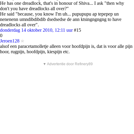
He has one dreadlock, that's in honour of Shiva... I ask "then why
don't you have dreadlocks all over?"
He said "because, you know I'm uh... pupupupu ap tepepep un
nenenenn umndibdibdib dsedsedse de ann ktsingngngng to have
dreadlocks all over".
donderdag 14 oktober 2010, 12:11 uur
#15
0
Jeroen128
alsof een paracetamolletje alleen voor hoofdpijn is, dat is voor alle pijn
hoor, rugpijn, hoofdpijn, kiespijn etc.
▼ Advertentie door Refinery89