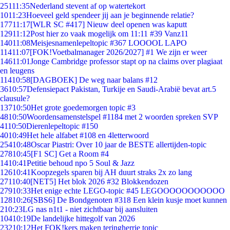
251
11:35
Nederland stevent af op watertekort
10
11:23
Hoeveel geld spendeer jij aan je beginnende relatie?
177
11:17
[WLR SC #417] Nieuw deel openen was kaputt
129
11:12
Post hier zo vaak mogelijk om 11:11 #39 Vanz11
140
11:08
Meisjesnamenlepeltopic #367 LOOOOL LAPO
114
11:07
[FOK!Voetbalmanager 2026/2027] #1 We zijn er weer
146
11:01
Jonge Cambridge professor stapt op na claims over plagiaat
en leugens
114
10:58
[DAGBOEK] De weg naar balans #12
36
10:57
Defensiepact Pakistan, Turkije en Saudi-Arabië bevat art.5
clausule?
137
10:50
Het grote goedemorgen topic #3
48
10:50
Woordensamenstelspel #1184 met 2 woorden spreken SVP
41
10:50
Dierenlepeltopic #150
40
10:49
Het hele alfabet #108 en 4letterwoord
254
10:48
Oscar Piastri: Over 10 jaar de BESTE allertijden-topic
278
10:45
[F1 SC] Get a Room #4
14
10:41
Petitie behoud npo 5 Soul & Jazz
126
10:41
Koopzegels sparen bij AH duurt straks 2x zo lang
271
10:40
[NET5] Het blok 2026 #32 Blokkendozen
279
10:33
Het enige echte LEGO-topic #45 LEGOOOOOOOOOOO
128
10:26
[SBS6] De Bondgenoten #318 Een klein kusje moet kunnen
2
10:23
LG nas n1t1 - niet zichtbaar bij aansluiten
104
10:19
De landelijke hittegolf van 2026
232
10:12
Het FOK!kers maken teringherrie topic