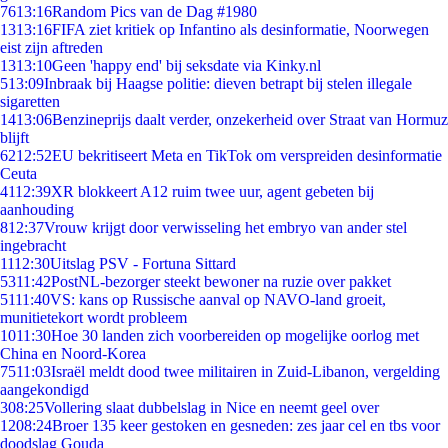
76
13:16
Random Pics van de Dag #1980
13
13:16
FIFA ziet kritiek op Infantino als desinformatie, Noorwegen
eist zijn aftreden
13
13:10
Geen 'happy end' bij seksdate via Kinky.nl
5
13:09
Inbraak bij Haagse politie: dieven betrapt bij stelen illegale
sigaretten
14
13:06
Benzineprijs daalt verder, onzekerheid over Straat van Hormuz
blijft
62
12:52
EU bekritiseert Meta en TikTok om verspreiden desinformatie
Ceuta
41
12:39
XR blokkeert A12 ruim twee uur, agent gebeten bij
aanhouding
8
12:37
Vrouw krijgt door verwisseling het embryo van ander stel
ingebracht
11
12:30
Uitslag PSV - Fortuna Sittard
53
11:42
PostNL-bezorger steekt bewoner na ruzie over pakket
51
11:40
VS: kans op Russische aanval op NAVO-land groeit,
munitietekort wordt probleem
10
11:30
Hoe 30 landen zich voorbereiden op mogelijke oorlog met
China en Noord-Korea
75
11:03
Israël meldt dood twee militairen in Zuid-Libanon, vergelding
aangekondigd
3
08:25
Vollering slaat dubbelslag in Nice en neemt geel over
12
08:24
Broer 135 keer gestoken en gesneden: zes jaar cel en tbs voor
doodslag Gouda