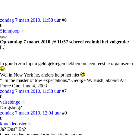
zondag 7 maart 2010, 11:58 uur
#6
0
Sjonnjoop
quote:
Op zondag 7 maart 2010 @ 11:57 schreef realmhl het volgende:
[..]
In gouda zou hij nu geld gekregen hebben om een feest te organiseren
Wel in New York he, anders helpt het niet
"I'm the master of low expectations." George W. Bush, aboard Air
Force One, June 4, 2003
zondag 7 maart 2010, 11:58 uur
#7
0
valsebingo
Drugsbelg?
zondag 7 maart 2010, 12:04 uur
#9
0
knuckleduster
Ja? Dus? En?
Goede reden om een taser toch in te voeren...