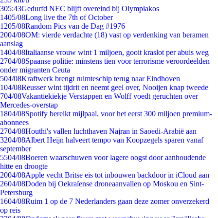
3
05:43
Gedurfd NEC blijft overeind bij Olympiakos
14
05/08
Long live the 7th of October
12
05/08
Random Pics van de Dag #1976
20
04/08
OM: vierde verdachte (18) vast op verdenking van beramen
aanslag
14
04/08
Italiaanse vrouw wint 1 miljoen, gooit kraslot per abuis weg
27
04/08
Spaanse politie: minstens tien voor terrorisme veroordeelden
onder migranten Ceuta
5
04/08
Kraftwerk brengt ruimteschip terug naar Eindhoven
1
04/08
Reusser wint tijdrit en neemt geel over, Nooijen knap tweede
7
04/08
Vakantiekiekje Verstappen en Wolff voedt geruchten over
Mercedes-overstap
18
04/08
Spotify bereikt mijlpaal, voor het eerst 300 miljoen premium-
abonnees
27
04/08
Houthi's vallen luchthaven Najran in Saoedi-Arabië aan
32
04/08
Albert Heijn halveert tempo van Koopzegels sparen vanaf
september
55
04/08
Boeren waarschuwen voor lagere oogst door aanhoudende
hitte en droogte
20
04/08
Apple vecht Britse eis tot inbouwen backdoor in iCloud aan
26
04/08
Doden bij Oekraïense droneaanvallen op Moskou en Sint-
Petersburg
16
04/08
Ruim 1 op de 7 Nederlanders gaan deze zomer onverzekerd
op reis