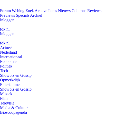
Forum
Weblog
Zoek
Actieve Items
Nieuws
Columns
Reviews
Previews
Specials
Archief
Inloggen
fok.nl
Inloggen
fok.nl
Actueel
Nederland
Internationaal
Economie
Politiek
Tech
Showbiz en Gossip
Opmerkelijk
Entertainment
Showbiz en Gossip
Muziek
Film
Televisie
Media & Cultuur
Bioscoopagenda