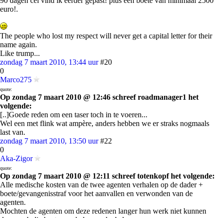
90 dagen cel vind ik eerder gepast! plus een boete van minimaal 2500
euro!.
The people who lost my respect will never get a capital letter for their
name again.
Like trump...
zondag 7 maart 2010, 13:44 uur
#20
0
Marco275
quote:
Op zondag 7 maart 2010 @ 12:46 schreef roadmanager1 het
volgende:
[..]Goede reden om een taser toch in te voeren...
Wel een met flink wat ampère, anders hebben we er straks nogmaals
last van.
zondag 7 maart 2010, 13:50 uur
#22
0
Aka-Zigor
quote:
Op zondag 7 maart 2010 @ 12:11 schreef totenkopf het volgende:
Alle medische kosten van de twee agenten verhalen op de dader +
boete/gevangenisstraf voor het aanvallen en verwonden van de
agenten.
Mochten de agenten om deze redenen langer hun werk niet kunnen