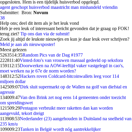
opgesloten. Hem is een tijdelijk huisverbod opgelegd.
agent
geschopt
huisverbod
maastricht
man
mishandeld
vriendin
Submitter:
Bron:
Novum
38
Help ons; deel dit item als je het leuk vond
Heb je een leuk of interessant bericht gevonden dat je graag op FOK!
terug ziet?
Tip ons dan via de submit!
Zoek jij altijd de leukste nieuwtjes en kun je daar leuk over schrijven?
Meld je aan als nieuwsposter!
Meest gelezen
52635
14:35
Random Pics van de Dag #1977
2228
11:40
Vinted-foto's van vrouwen massaal gedeeld op seksfora
1591
12:15
Doorwerken na AOW-leeftijd vaker vastgelegd in cao's,
moet werken na je 67e de norm worden?
1483
12:52
Hackers roven Coldcard-bitcoinwallets leeg voor 114
miljoen dollar
1425
09:07
Dirk sluit supermarkt op de Wallen na golf van diefstal en
agressie
1340
09:47
Van den Brink zet nog eens 14 gemeenten onder toezicht
om spreidingswet
1215
09:29
Pentagon verbruikt meer raketten dan kan worden
aangevuld, tekort dreigt
1139
08:53
Nederlander (23) aangehouden in Duitsland na snelheid van
235 km/u
1090
09:23
Tanken in België wordt nóg aantrekkelijker