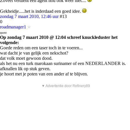
Zoveel verdient een agent nou ook weer niet....
Gekheidje.....het is inderdaad een goed idee.
zondag 7 maart 2010, 12:46 uur
#13
0
roadmanager1
quote:
Op zondag 7 maart 2010 @ 12:04 schreef knuckleduster het
volgende:
Goede reden om een taser toch in te voeren...
wat dacht je van gelijk een nekschot?
dat volk moet gewoon dood.
als het nu een turk marokaan surinamer of een NEDERLANDER is.
afknallen lik op stuk geven.
je hoort met je poten van een ander af te blijven.
▼ Advertentie door Refinery89