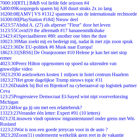
70
00:10
[RTL] B&B vol liefde 6de seizoen #4
54
00:09
Koopzegels sparen bij AH duurt straks 2x zo lang
162
00:08
[AMV] VS #1312 spammers van de internationale rechtsorde
163
00:00
[PlayStation #184] Nieuw deel
45
23:57
Abdul A. (27) als afperser "Fleur" door het leven
31
23:55
Covid19 the aftermath #17 bananenmilkshake
234
23:41
Speciaalbieren #80: another one bites the dust
100
23:39
Man zoekt mij en bedreigt mij, nadat ik met zijn zoon sprak
142
23:36
De EU-politiek #6 Musk naar Europa!
186
23:31
[SBS6] De Oranjezomer #10 Helene je kan het niet stop
ermee
40
23:30
Perez Hilton opgenomen op spoed na uitzenden van
gruwelijke video
59
23:29
30 asielzoekers kosten 1 miljoen in hotel centrum Haarlem
18
23:27
Het grote dagelijkse Trump nieuws topic #31
1
23:26
Datalek bij Bol en Bijenkorf na cyberaanval op logistiek partner
Ceva
1
23:25
Progressieve Democraat El-Sayed wint nipt voorverkiezing
Michigan
2
23:24
Hoe ga jij om met een relatiebreuk?
133
23:23
Verander één letter: Expert #91 (10 letters)
0
23:23
Litouwen vindt opnieuw migrantentunnel onder grens met Wit-
Rusland
12
23:23
Wat is nou een goede jerrycan voor in de auto ?
38
23:20
Zoon(11) onderneemt werkelijk geen reet in de vakantie