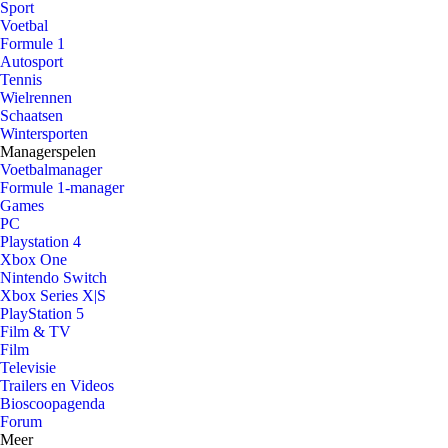
Sport
Voetbal
Formule 1
Autosport
Tennis
Wielrennen
Schaatsen
Wintersporten
Managerspelen
Voetbalmanager
Formule 1-manager
Games
PC
Playstation 4
Xbox One
Nintendo Switch
Xbox Series X|S
PlayStation 5
Film & TV
Film
Televisie
Trailers en Videos
Bioscoopagenda
Forum
Meer