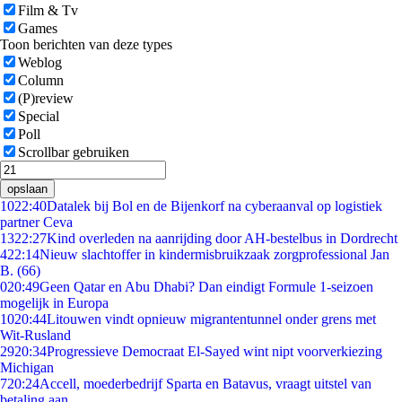
Film & Tv
Games
Toon berichten van deze types
Weblog
Column
(P)review
Special
Poll
Scrollbar gebruiken
opslaan
10
22:40
Datalek bij Bol en de Bijenkorf na cyberaanval op logistiek
partner Ceva
13
22:27
Kind overleden na aanrijding door AH-bestelbus in Dordrecht
4
22:14
Nieuw slachtoffer in kindermisbruikzaak zorgprofessional Jan
B. (66)
0
20:49
Geen Qatar en Abu Dhabi? Dan eindigt Formule 1-seizoen
mogelijk in Europa
10
20:44
Litouwen vindt opnieuw migrantentunnel onder grens met
Wit-Rusland
29
20:34
Progressieve Democraat El-Sayed wint nipt voorverkiezing
Michigan
7
20:24
Accell, moederbedrijf Sparta en Batavus, vraagt uitstel van
betaling aan