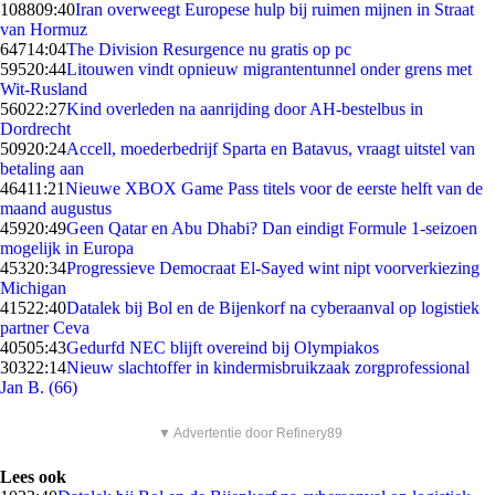
1088
09:40
Iran overweegt Europese hulp bij ruimen mijnen in Straat
van Hormuz
647
14:04
The Division Resurgence nu gratis op pc
595
20:44
Litouwen vindt opnieuw migrantentunnel onder grens met
Wit-Rusland
560
22:27
Kind overleden na aanrijding door AH-bestelbus in
Dordrecht
509
20:24
Accell, moederbedrijf Sparta en Batavus, vraagt uitstel van
betaling aan
464
11:21
Nieuwe XBOX Game Pass titels voor de eerste helft van de
maand augustus
459
20:49
Geen Qatar en Abu Dhabi? Dan eindigt Formule 1-seizoen
mogelijk in Europa
453
20:34
Progressieve Democraat El-Sayed wint nipt voorverkiezing
Michigan
415
22:40
Datalek bij Bol en de Bijenkorf na cyberaanval op logistiek
partner Ceva
405
05:43
Gedurfd NEC blijft overeind bij Olympiakos
303
22:14
Nieuw slachtoffer in kindermisbruikzaak zorgprofessional
Jan B. (66)
▼ Advertentie door Refinery89
Lees ook