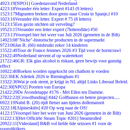
49
23:19
[NPO1] Goedenavond Nederland
42
23:18
Verander één letter: Expert #143 (9 letters)
15
23:17
Migranten breken door grens naar Ceuta in Spanje,l #10
10
23:16
Verander één letter. Expert # 75 (8 letters)
51
23:15
Een gezin stichten uit verveling?
195
23:15
Verander een letter expert (7lettereditie) #50
27
23:13
Voorspel hier het weer van Juli 2026 (gemeten in de Bilt)
149
23:08
"Niche"-historische producten in de supermarkt
97
23:06
Jan B. (66) misbruikt zeker 14 kinderen
155
22:49
Tour de France femmes 2026 #3 Tijd voor de borstcrawl
216
22:49
Nederland stevent af op watertekort
217
22:46
GR: Elk glas alcohol is riskant, geen bewijs voor gunstig
effect
169
22:40
Boeken worden opgekocht om chatbots te voeden
3
22:36
EK Atletiek 2026 te Birmingham #1
133
22:36
Wat je ook stemt, je krijgt in NL altijd Links Liberaal Beleid.
4
22:30
[NPO2] Poorten van Europa
214
22:29
De Avondetappe #176 - Met Ellen ten Damme.
278
22:22
[Crowdfunding] #442 Golfbanen en betere projecten.....
69
22:19
Nabil B. (20) rijdt fietser aan tijdens dollemansrit
32
22:18
[Alpineskiën] #20 Op weg naar de OS!
41
22:15
Voorspel hier het weer van Juni 2026 (gemeten in de Bilt)
112
22:13
[Het Officiële Steam Topic #201] Steamrolled
209
22:11
[Videoland] B&B vol liefde 6de seizoen #1 voor de
vooruitkijkers