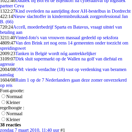
10
22:40
Datalek bij Bol en de Bijenkorf na cyberaanval op logistiek
partner Ceva
13
22:27
Kind overleden na aanrijding door AH-bestelbus in Dordrecht
4
22:14
Nieuw slachtoffer in kindermisbruikzaak zorgprofessional Jan
B. (66)
7
20:24
Accell, moederbedrijf Sparta en Batavus, vraagt uitstel van
betaling aan
32
11:40
Vinted-foto's van vrouwen massaal gedeeld op seksfora
48
09:47
Van den Brink zet nog eens 14 gemeenten onder toezicht om
spreidingswet
20
09:23
Tanken in België wordt nóg aantrekkelijker
31
09:07
Dirk sluit supermarkt op de Wallen na golf van diefstal en
agressie
20
04/08
OM: vierde verdachte (18) vast op verdenking van beramen
aanslag
16
04/08
Ruim 1 op de 7 Nederlanders gaan deze zomer onverzekerd
op reis
Font-grootte:
Normaal
Kleiner
regelhoogte :
Normaal
Kleiner
38 reacties
zondag 7 maart 2010, 11:40 uur
#1