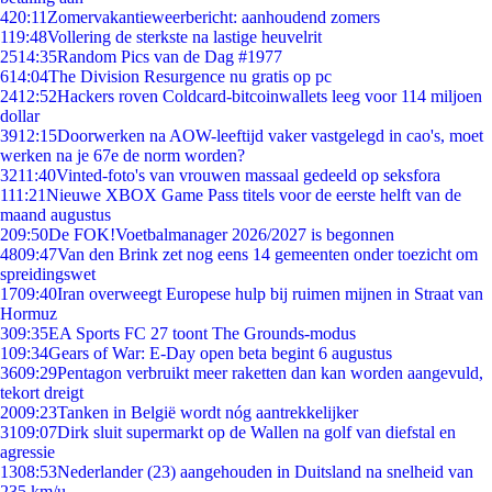
4
20:11
Zomervakantieweerbericht: aanhoudend zomers
1
19:48
Vollering de sterkste na lastige heuvelrit
25
14:35
Random Pics van de Dag #1977
6
14:04
The Division Resurgence nu gratis op pc
24
12:52
Hackers roven Coldcard-bitcoinwallets leeg voor 114 miljoen
dollar
39
12:15
Doorwerken na AOW-leeftijd vaker vastgelegd in cao's, moet
werken na je 67e de norm worden?
32
11:40
Vinted-foto's van vrouwen massaal gedeeld op seksfora
1
11:21
Nieuwe XBOX Game Pass titels voor de eerste helft van de
maand augustus
2
09:50
De FOK!Voetbalmanager 2026/2027 is begonnen
48
09:47
Van den Brink zet nog eens 14 gemeenten onder toezicht om
spreidingswet
17
09:40
Iran overweegt Europese hulp bij ruimen mijnen in Straat van
Hormuz
3
09:35
EA Sports FC 27 toont The Grounds-modus
1
09:34
Gears of War: E-Day open beta begint 6 augustus
36
09:29
Pentagon verbruikt meer raketten dan kan worden aangevuld,
tekort dreigt
20
09:23
Tanken in België wordt nóg aantrekkelijker
31
09:07
Dirk sluit supermarkt op de Wallen na golf van diefstal en
agressie
13
08:53
Nederlander (23) aangehouden in Duitsland na snelheid van
235 km/u