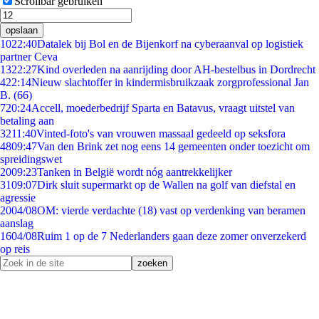
Scrollbar gebruiken
opslaan
10
22:40
Datalek bij Bol en de Bijenkorf na cyberaanval op logistiek
partner Ceva
13
22:27
Kind overleden na aanrijding door AH-bestelbus in Dordrecht
4
22:14
Nieuw slachtoffer in kindermisbruikzaak zorgprofessional Jan
B. (66)
7
20:24
Accell, moederbedrijf Sparta en Batavus, vraagt uitstel van
betaling aan
32
11:40
Vinted-foto's van vrouwen massaal gedeeld op seksfora
48
09:47
Van den Brink zet nog eens 14 gemeenten onder toezicht om
spreidingswet
20
09:23
Tanken in België wordt nóg aantrekkelijker
31
09:07
Dirk sluit supermarkt op de Wallen na golf van diefstal en
agressie
20
04/08
OM: vierde verdachte (18) vast op verdenking van beramen
aanslag
16
04/08
Ruim 1 op de 7 Nederlanders gaan deze zomer onverzekerd
op reis