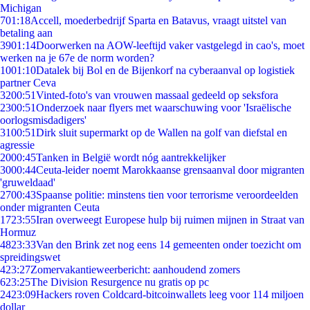
Michigan
7
01:18
Accell, moederbedrijf Sparta en Batavus, vraagt uitstel van
betaling aan
39
01:14
Doorwerken na AOW-leeftijd vaker vastgelegd in cao's, moet
werken na je 67e de norm worden?
10
01:10
Datalek bij Bol en de Bijenkorf na cyberaanval op logistiek
partner Ceva
32
00:51
Vinted-foto's van vrouwen massaal gedeeld op seksfora
23
00:51
Onderzoek naar flyers met waarschuwing voor 'Israëlische
oorlogsmisdadigers'
31
00:51
Dirk sluit supermarkt op de Wallen na golf van diefstal en
agressie
20
00:45
Tanken in België wordt nóg aantrekkelijker
30
00:44
Ceuta-leider noemt Marokkaanse grensaanval door migranten
'gruweldaad'
27
00:43
Spaanse politie: minstens tien voor terrorisme veroordeelden
onder migranten Ceuta
17
23:55
Iran overweegt Europese hulp bij ruimen mijnen in Straat van
Hormuz
48
23:33
Van den Brink zet nog eens 14 gemeenten onder toezicht om
spreidingswet
4
23:27
Zomervakantieweerbericht: aanhoudend zomers
6
23:25
The Division Resurgence nu gratis op pc
24
23:09
Hackers roven Coldcard-bitcoinwallets leeg voor 114 miljoen
dollar