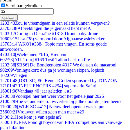
Scrollbar gebruiken
opslaan
12
03:43
Zou je vreemdgaan in een relatie kunnen vergeven?
237
03:38
Afbeeldingen die je gemaakt hebt met AI
12
03:17
Oorlog in Oekraïne #1318 Drone baby drone
106
03:15
Lisa (38) vermoord door Afghaanse asielzoeker
137
03:14
[AKQ] #3384 Topic met vragen. En soms goede
antwoorden.
47
03:10
[Wielrennen #616] Brennan!
6
02:53
[ATP Tour] #169 Tosti Tallon back on fire
12
02:36
[SBS6] De Bondgenoten #317 We dansen de macaroni
9
02:09
Woningtekort: dus ga je woningen slopen, logisch
1
02:09
Vliegen
127
01:48
[DRT SC] #6: RendacGoden sponsored by TONZON
171
01:42
[INFLUENCERS #294] supermarkt Safari
169
01:08
Vandaag 40 jaar geleden... #3
37
00:38
Voorspel hier het weer voor het gehele jaar 2026
21
00:28
Hoe veranderde rouw/verlies bij jullie door de jaren heen?
119
00:26
[WLR SC #417] Nieuw deel openen was kaputt
256
00:21
Vrouwen willen geen man meer #29
34
00:21
Hoe kom je van egels af?
75
00:13
UEFA kondigt boycot van FIFA-competities aan vanwege
plan Infantino