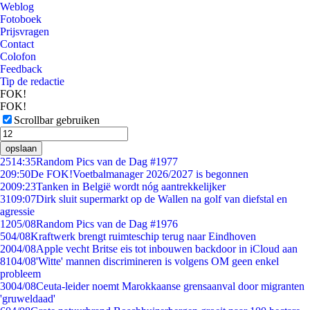
Weblog
Fotoboek
Prijsvragen
Contact
Colofon
Feedback
Tip de redactie
FOK!
FOK!
Scrollbar gebruiken
opslaan
25
14:35
Random Pics van de Dag #1977
2
09:50
De FOK!Voetbalmanager 2026/2027 is begonnen
20
09:23
Tanken in België wordt nóg aantrekkelijker
31
09:07
Dirk sluit supermarkt op de Wallen na golf van diefstal en
agressie
12
05/08
Random Pics van de Dag #1976
5
04/08
Kraftwerk brengt ruimteschip terug naar Eindhoven
20
04/08
Apple vecht Britse eis tot inbouwen backdoor in iCloud aan
81
04/08
'Witte' mannen discrimineren is volgens OM geen enkel
probleem
30
04/08
Ceuta-leider noemt Marokkaanse grensaanval door migranten
'gruweldaad'