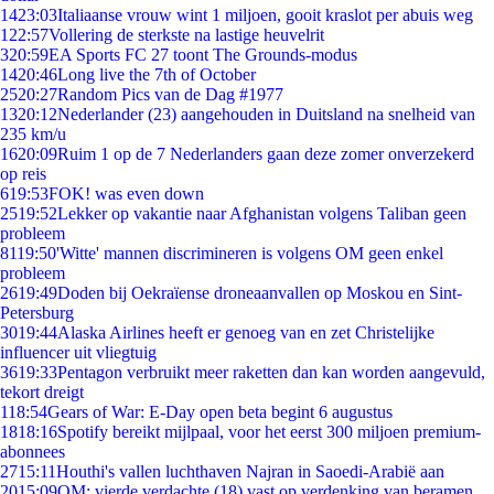
14
23:03
Italiaanse vrouw wint 1 miljoen, gooit kraslot per abuis weg
1
22:57
Vollering de sterkste na lastige heuvelrit
3
20:59
EA Sports FC 27 toont The Grounds-modus
14
20:46
Long live the 7th of October
25
20:27
Random Pics van de Dag #1977
13
20:12
Nederlander (23) aangehouden in Duitsland na snelheid van
235 km/u
16
20:09
Ruim 1 op de 7 Nederlanders gaan deze zomer onverzekerd
op reis
6
19:53
FOK! was even down
25
19:52
Lekker op vakantie naar Afghanistan volgens Taliban geen
probleem
81
19:50
'Witte' mannen discrimineren is volgens OM geen enkel
probleem
26
19:49
Doden bij Oekraïense droneaanvallen op Moskou en Sint-
Petersburg
30
19:44
Alaska Airlines heeft er genoeg van en zet Christelijke
influencer uit vliegtuig
36
19:33
Pentagon verbruikt meer raketten dan kan worden aangevuld,
tekort dreigt
1
18:54
Gears of War: E-Day open beta begint 6 augustus
18
18:16
Spotify bereikt mijlpaal, voor het eerst 300 miljoen premium-
abonnees
27
15:11
Houthi's vallen luchthaven Najran in Saoedi-Arabië aan
20
15:09
OM: vierde verdachte (18) vast op verdenking van beramen