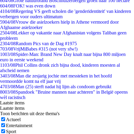
6
04/08
Grote natuurbrand Boschhuizerbergen groeit naar 100 hectare
6
04/08
FOK! was even down
41
04/08
Regering VS geeft scholen die 'genderidentiteit' van kinderen
verbergen voor ouders ultimatum
59
04/08
Vrouw die asielzoekers hielp in Athene vermoord door
Afghaanse asielzoeker
25
04/08
Lekker op vakantie naar Afghanistan volgens Taliban geen
probleem
23
04/08
Random Pics van de Dag #1975
7
03/08
VrijMiBabes #315 (not very sfw!)
10
03/08
Spider-Man: Brand New Day knalt naar bijna 800 miljoen
euro in eerste weekend
11
03/08
Phil Collins dronk zich bijna dood, kinderen moesten al
afscheid nemen
34
03/08
Man die zesjarig jochie met messteken in het hoofd
vermoordde komt na elf jaar vrij
47
03/08
Man (25) sterft nadat hij lijm als condoom gebruikt
80
03/08
Spandoek "Bruine mannen naar achteren" in België opeens
wèl racistisch
Laatste items
Laatste items
Toon berichten uit deze thema's
Actueel
Entertainment
Sport