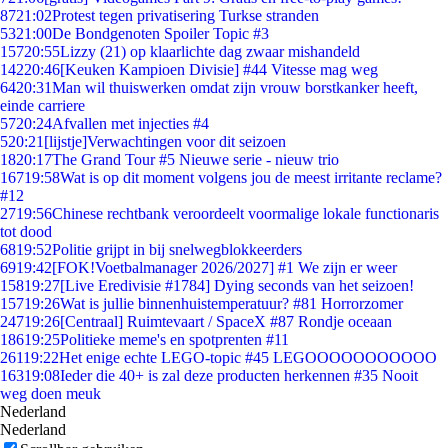
87
21:02
Protest tegen privatisering Turkse stranden
53
21:00
De Bondgenoten Spoiler Topic #3
157
20:55
Lizzy (21) op klaarlichte dag zwaar mishandeld
142
20:46
[Keuken Kampioen Divisie] #44 Vitesse mag weg
64
20:31
Man wil thuiswerken omdat zijn vrouw borstkanker heeft,
einde carriere
57
20:24
Afvallen met injecties #4
5
20:21
[lijstje]Verwachtingen voor dit seizoen
18
20:17
The Grand Tour #5 Nieuwe serie - nieuw trio
167
19:58
Wat is op dit moment volgens jou de meest irritante reclame?
#12
27
19:56
Chinese rechtbank veroordeelt voormalige lokale functionaris
tot dood
68
19:52
Politie grijpt in bij snelwegblokkeerders
69
19:42
[FOK!Voetbalmanager 2026/2027] #1 We zijn er weer
158
19:27
[Live Eredivisie #1784] Dying seconds van het seizoen!
157
19:26
Wat is jullie binnenhuistemperatuur? #81 Horrorzomer
247
19:26
[Centraal] Ruimtevaart / SpaceX #87 Rondje oceaan
186
19:25
Politieke meme's en spotprenten #11
261
19:22
Het enige echte LEGO-topic #45 LEGOOOOOOOOOOO
163
19:08
Ieder die 40+ is zal deze producten herkennen #35 Nooit
weg doen meuk
Nederland
Nederland