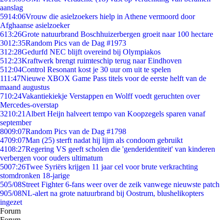
aanslag
59
14:06
Vrouw die asielzoekers hielp in Athene vermoord door
Afghaanse asielzoeker
6
13:26
Grote natuurbrand Boschhuizerbergen groeit naar 100 hectare
30
12:35
Random Pics van de Dag #1973
3
12:28
Gedurfd NEC blijft overeind bij Olympiakos
5
12:23
Kraftwerk brengt ruimteschip terug naar Eindhoven
5
12:04
Control Resonant kost je 30 uur om uit te spelen
1
11:47
Nieuwe XBOX Game Pass titels voor de eerste helft van de
maand augustus
7
10:24
Vakantiekiekje Verstappen en Wolff voedt geruchten over
Mercedes-overstap
32
10:21
Albert Heijn halveert tempo van Koopzegels sparen vanaf
september
80
09:07
Random Pics van de Dag #1798
47
09:07
Man (25) sterft nadat hij lijm als condoom gebruikt
41
08:27
Regering VS geeft scholen die 'genderidentiteit' van kinderen
verbergen voor ouders ultimatum
50
07:26
Twee Syriërs krijgen 11 jaar cel voor brute verkrachting
stomdronken 18-jarige
5
05/08
Street Fighter 6-fans weer over de zeik vanwege nieuwste patch
9
05/08
NL-alert na grote natuurbrand bij Oostrum, blushelikopters
ingezet
Forum
Forum