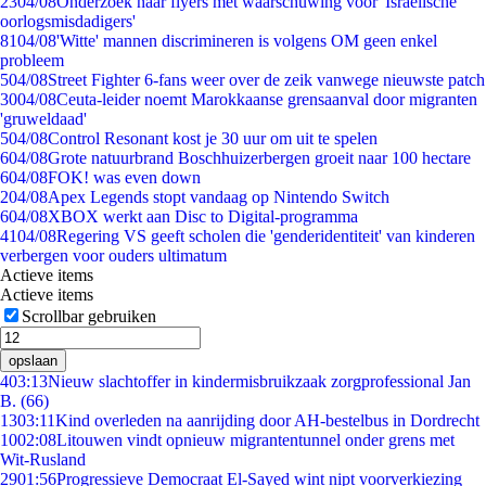
23
04/08
Onderzoek naar flyers met waarschuwing voor 'Israëlische
oorlogsmisdadigers'
81
04/08
'Witte' mannen discrimineren is volgens OM geen enkel
probleem
5
04/08
Street Fighter 6-fans weer over de zeik vanwege nieuwste patch
30
04/08
Ceuta-leider noemt Marokkaanse grensaanval door migranten
'gruweldaad'
5
04/08
Control Resonant kost je 30 uur om uit te spelen
6
04/08
Grote natuurbrand Boschhuizerbergen groeit naar 100 hectare
6
04/08
FOK! was even down
2
04/08
Apex Legends stopt vandaag op Nintendo Switch
6
04/08
XBOX werkt aan Disc to Digital-programma
41
04/08
Regering VS geeft scholen die 'genderidentiteit' van kinderen
verbergen voor ouders ultimatum
Actieve items
Actieve items
Scrollbar gebruiken
opslaan
4
03:13
Nieuw slachtoffer in kindermisbruikzaak zorgprofessional Jan
B. (66)
13
03:11
Kind overleden na aanrijding door AH-bestelbus in Dordrecht
10
02:08
Litouwen vindt opnieuw migrantentunnel onder grens met
Wit-Rusland
29
01:56
Progressieve Democraat El-Sayed wint nipt voorverkiezing