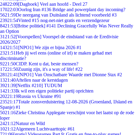
248
22:09
[Dagboek] Veel aan hoofd - Deel 27
170
22:03
Oorlog Iran #136 Bridge and powerplant day incoming?
56
21:59
De neergang van Duitsland als lichtend voorbeeld #3
239
21:54
Vinted #15 nog-net-niet gratis en verzendgezeur
84
21:53
[Britse politiek] #141 Declining Gracefully Was Never Really
an Option
31
21:52
[Voorspellen] Voorspel de eindstand van de Eredivisie
2026/2027
143
21:51
[NPO1] We zijn er bijna 2026 #1
23
21:51
Heb jij wel eens (online of irl) te maken gehad met
discriminatie?
92
21:50
CIDP. Kent u dat, beste mensen?
172
21:50
Zuunig zijn, it's a way of life! #22
281
21:41
[NPO1] Van Onschatbare Waarde met Dionne Stax #2
13
21:40
Aftellen naar de kerstdagen
39
21:39
[Netflix #210] TUDUM
14
21:33
Ik wil een eigen politieke partij oprichten
202
21:19
Russia vs Ukraine #91
235
21:17
Totale zonsverduistering 12-08-2026 (Groenland, IJsland en
Spanje) #1
50
21:16
Zieke Christina Applegate verschijnt voor het laatst op de rode
loper
24
21:12
Natuur en Wild
10
21:12
Algemeen Luchtvaarttopic #61
7
21:06
[gratis] Videogames Part 9: Gratis en free-to-play games!