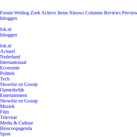
Forum
Weblog
Zoek
Actieve Items
Nieuws
Columns
Reviews
Previe
Inloggen
fok.nl
Inloggen
fok.nl
Actueel
Nederland
Internationaal
Economie
Politiek
Tech
Showbiz en Gossip
Opmerkelijk
Entertainment
Showbiz en Gossip
Muziek
Film
Televisie
Media & Cultuur
Bioscoopagenda
Sport