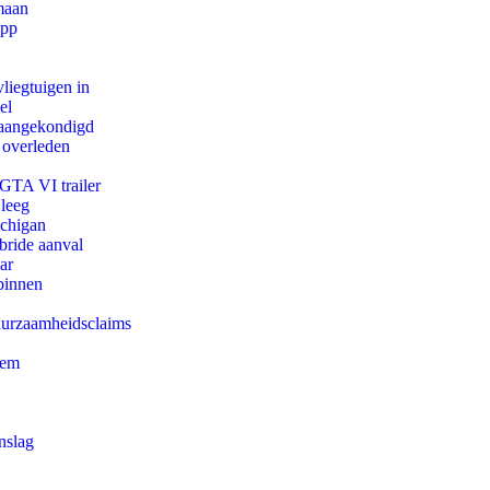
maan
app
iegtuigen in
el
g aangekondigd
 overleden
 GTA VI trailer
 leeg
ichigan
bride aanval
ar
binnen
duurzaamheidsclaims
eem
nslag