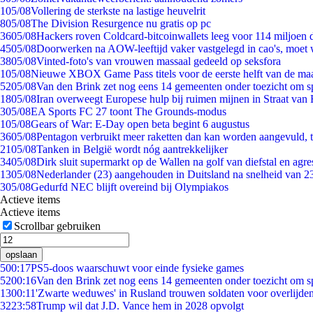
1
05/08
Vollering de sterkste na lastige heuvelrit
8
05/08
The Division Resurgence nu gratis op pc
36
05/08
Hackers roven Coldcard-bitcoinwallets leeg voor 114 miljoen d
45
05/08
Doorwerken na AOW-leeftijd vaker vastgelegd in cao's, moet
38
05/08
Vinted-foto's van vrouwen massaal gedeeld op seksfora
1
05/08
Nieuwe XBOX Game Pass titels voor de eerste helft van de ma
52
05/08
Van den Brink zet nog eens 14 gemeenten onder toezicht om s
18
05/08
Iran overweegt Europese hulp bij ruimen mijnen in Straat va
3
05/08
EA Sports FC 27 toont The Grounds-modus
1
05/08
Gears of War: E-Day open beta begint 6 augustus
36
05/08
Pentagon verbruikt meer raketten dan kan worden aangevuld, t
21
05/08
Tanken in België wordt nóg aantrekkelijker
34
05/08
Dirk sluit supermarkt op de Wallen na golf van diefstal en agre
13
05/08
Nederlander (23) aangehouden in Duitsland na snelheid van 
3
05/08
Gedurfd NEC blijft overeind bij Olympiakos
Actieve items
Actieve items
Scrollbar gebruiken
opslaan
5
00:17
PS5-doos waarschuwt voor einde fysieke games
52
00:16
Van den Brink zet nog eens 14 gemeenten onder toezicht om s
13
00:11
'Zwarte weduwes' in Rusland trouwen soldaten voor overlijden
32
23:58
Trump wil dat J.D. Vance hem in 2028 opvolgt