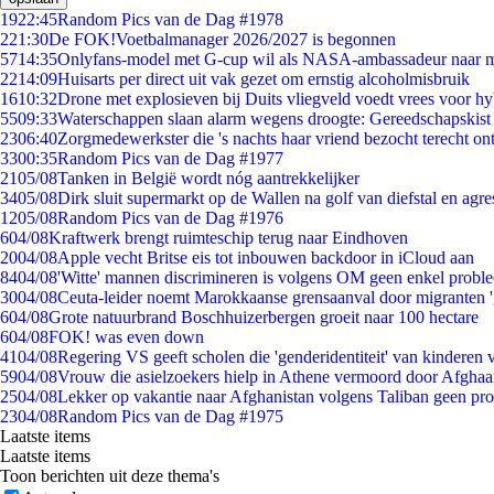
19
22:45
Random Pics van de Dag #1978
2
21:30
De FOK!Voetbalmanager 2026/2027 is begonnen
57
14:35
Onlyfans-model met G-cup wil als NASA-ambassadeur naar 
22
14:09
Huisarts per direct uit vak gezet om ernstig alcoholmisbruik
16
10:32
Drone met explosieven bij Duits vliegveld voedt vrees voor hy
55
09:33
Waterschappen slaan alarm wegens droogte: Gereedschapskist
23
06:40
Zorgmedewerkster die 's nachts haar vriend bezocht terecht on
33
00:35
Random Pics van de Dag #1977
21
05/08
Tanken in België wordt nóg aantrekkelijker
34
05/08
Dirk sluit supermarkt op de Wallen na golf van diefstal en agre
12
05/08
Random Pics van de Dag #1976
6
04/08
Kraftwerk brengt ruimteschip terug naar Eindhoven
20
04/08
Apple vecht Britse eis tot inbouwen backdoor in iCloud aan
84
04/08
'Witte' mannen discrimineren is volgens OM geen enkel probl
30
04/08
Ceuta-leider noemt Marokkaanse grensaanval door migranten 
6
04/08
Grote natuurbrand Boschhuizerbergen groeit naar 100 hectare
6
04/08
FOK! was even down
41
04/08
Regering VS geeft scholen die 'genderidentiteit' van kinderen
59
04/08
Vrouw die asielzoekers hielp in Athene vermoord door Afghaa
25
04/08
Lekker op vakantie naar Afghanistan volgens Taliban geen pr
23
04/08
Random Pics van de Dag #1975
Laatste items
Laatste items
Toon berichten uit deze thema's