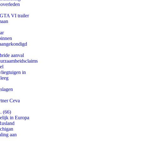
 overleden
 GTA VI trailer
maan
ar
binnen
g aangekondigd
bride aanval
duurzaamheidsclaims
el
iegtuigen in
 leeg
tslagen
rtner Ceva
. (66)
lijk in Europa
Rusland
ichigan
aling aan