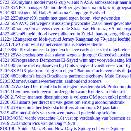
57
23:55
Onlyfans-model met G-cup wil als NASA-ambassadeur naar 
17
23:35
NPO-manager Menno de Boer geschorst na dickpic in groeps
5
23:26
Ontslagen bij Halo Studios na Campaign Evolved
14
23:22
Duitser (93) crasht met quad tegen boom, vier gewonden
25
22:56
NAVO zet wegens Russische provocatie 250% meer gevechtsvl
22
22:50
Iran en Oman eens over route Straat van Hormuz, VS buitensp
48
22:46
Israël meldt dood twee militairen in Zuid-Libanon, vergeldin
11
22:41
Zangeres en Idols-jurylid Jerney Kaagman op 79-jarige leeftijd
2
22:17
Le Court wint na nerveuze finale, Pieterse derde
4
21:38
Netflix-abonnees krijgen exclusieve early access tot uitgebreide
55
21:25
Waterschappen slaan alarm wegens droogte: Gereedschapskist
45
21:00
Progressieve Democraat El-Sayed wint nipt voorverkiezing M
16
21:00
Drone met explosieven bij Duits vliegveld voedt vrees voor hy
2
20:58
XBOX platform krijgt zijn eigen "Platinum" achievements dit ja
12
20:48
Capibara's lopen Braziliaans parlementsgebouw Mato Grosso 
5
20:30
Zomervakantieweerbericht: aanhoudend zomers
32
20:25
Wakker Dier dient klacht in tegen insectenfabriek Protix om 
1
20:21
Lemmen boekt eerste profzege in zware Ronde van Polen-rit
84
20:21
'Witte' mannen discrimineren is volgens OM geen enkel probl
22
20:05
Huisarts per direct uit vak gezet om ernstig alcoholmisbruik
15
19:45
Hiroshima herdenkt slachtoffers atoombom, 81 jaar later
38
19:40
Vinted-foto's van vrouwen massaal gedeeld op seksfora
21
19:34
OM: vierde verdachte (18) vast op verdenking van beramen aa
19
19:25
Random Pics van de Dag #1978
8
18:19
In Spider-Man: Brand New Day is Spidey echt weer Spidey