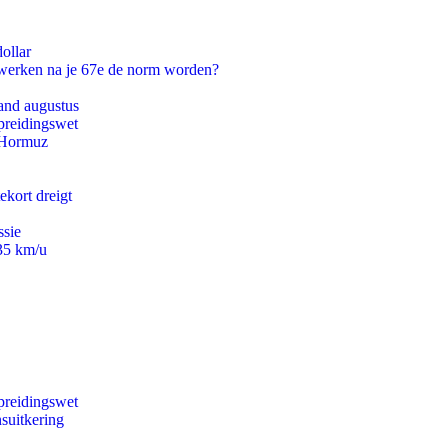
ollar
 werken na je 67e de norm worden?
and augustus
preidingswet
n Hormuz
ekort dreigt
ssie
235 km/u
preidingswet
suitkering