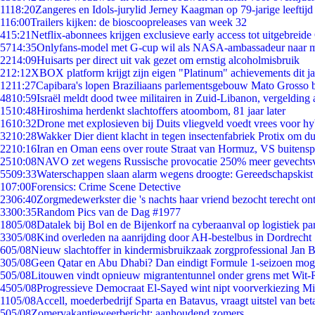
11
18:20
Zangeres en Idols-jurylid Jerney Kaagman op 79-jarige leeftijd
1
16:00
Trailers kijken: de bioscoopreleases van week 32
4
15:21
Netflix-abonnees krijgen exclusieve early access tot uitgebreide
57
14:35
Onlyfans-model met G-cup wil als NASA-ambassadeur naar 
22
14:09
Huisarts per direct uit vak gezet om ernstig alcoholmisbruik
2
12:12
XBOX platform krijgt zijn eigen "Platinum" achievements dit ja
12
11:27
Capibara's lopen Braziliaans parlementsgebouw Mato Grosso 
48
10:59
Israël meldt dood twee militairen in Zuid-Libanon, vergeldin
15
10:48
Hiroshima herdenkt slachtoffers atoombom, 81 jaar later
16
10:32
Drone met explosieven bij Duits vliegveld voedt vrees voor hy
32
10:28
Wakker Dier dient klacht in tegen insectenfabriek Protix om 
22
10:16
Iran en Oman eens over route Straat van Hormuz, VS buitensp
25
10:08
NAVO zet wegens Russische provocatie 250% meer gevechtsvl
55
09:33
Waterschappen slaan alarm wegens droogte: Gereedschapskist
1
07:00
Forensics: Crime Scene Detective
23
06:40
Zorgmedewerkster die 's nachts haar vriend bezocht terecht on
33
00:35
Random Pics van de Dag #1977
18
05/08
Datalek bij Bol en de Bijenkorf na cyberaanval op logistiek pa
33
05/08
Kind overleden na aanrijding door AH-bestelbus in Dordrecht
6
05/08
Nieuw slachtoffer in kindermisbruikzaak zorgprofessional Jan B
3
05/08
Geen Qatar en Abu Dhabi? Dan eindigt Formule 1-seizoen moge
5
05/08
Litouwen vindt opnieuw migrantentunnel onder grens met Wit-
45
05/08
Progressieve Democraat El-Sayed wint nipt voorverkiezing M
11
05/08
Accell, moederbedrijf Sparta en Batavus, vraagt uitstel van bet
5
05/08
Zomervakantieweerbericht: aanhoudend zomers