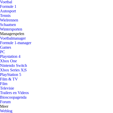
Voetbal
Formule 1
Autosport
Tennis
Wielrennen
Schaatsen
Wintersporten
Managerspelen
Voetbalmanager
Formule 1-manager
Games
PC
Playstation 4
Xbox One
Nintendo Switch
Xbox Series X|S
PlayStation 5
Film & TV
Film
Televisie
Trailers en Videos
Bioscoopagenda
Forum
Meer
Weblog