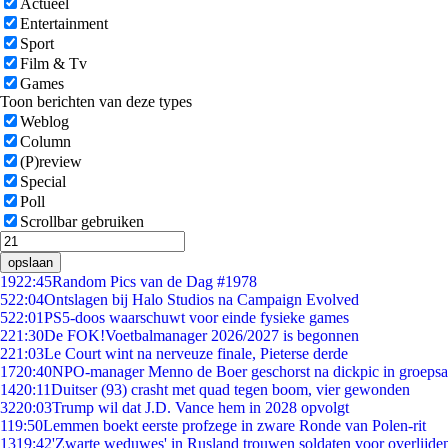
Actueel
Entertainment
Sport
Film & Tv
Games
Toon berichten van deze types
Weblog
Column
(P)review
Special
Poll
Scrollbar gebruiken
opslaan
19
22:45
Random Pics van de Dag #1978
5
22:04
Ontslagen bij Halo Studios na Campaign Evolved
5
22:01
PS5-doos waarschuwt voor einde fysieke games
2
21:30
De FOK!Voetbalmanager 2026/2027 is begonnen
2
21:03
Le Court wint na nerveuze finale, Pieterse derde
17
20:40
NPO-manager Menno de Boer geschorst na dickpic in groeps
14
20:11
Duitser (93) crasht met quad tegen boom, vier gewonden
32
20:03
Trump wil dat J.D. Vance hem in 2028 opvolgt
1
19:50
Lemmen boekt eerste profzege in zware Ronde van Polen-rit
13
19:42
'Zwarte weduwes' in Rusland trouwen soldaten voor overlijden