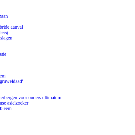
maan
bride aanval
 leeg
tslagen
ssie
eem
'gruweldaad'
 verbergen voor ouders ultimatum
nse asielzoeker
obleem