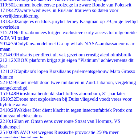
1
19:50
Lemmen boekt eerste profzege in zware Ronde van Polen-rit
17
19:42
'Zwarte weduwes' in Rusland trouwen soldaten voor
overlijdensuitkering
13
18:20
Zangeres en Idols-jurylid Jerney Kaagman op 79-jarige leeftijd
overleden
7
15:21
Netflix-abonnees krijgen exclusieve early access tot uitgebreide
GTA VI trailer
59
14:35
Onlyfans-model met G-cup wil als NASA-ambassadeur naar
maan
22
14:09
Huisarts per direct uit vak gezet om ernstig alcoholmisbruik
2
12:12
XBOX platform krijgt zijn eigen "Platinum" achievements dit
jaar
12
11:27
Capibara's lopen Braziliaans parlementsgebouw Mato Grosso
binnen
52
10:59
Israël meldt dood twee militairen in Zuid-Libanon, vergelding
aangekondigd
15
10:48
Hiroshima herdenkt slachtoffers atoombom, 81 jaar later
16
10:32
Drone met explosieven bij Duits vliegveld voedt vrees voor
hybride aanval
34
10:28
Wakker Dier dient klacht in tegen insectenfabriek Protix om
duurzaamheidsclaims
22
10:16
Iran en Oman eens over route Straat van Hormuz, VS
buitenspel
25
10:08
NAVO zet wegens Russische provocatie 250% meer
gevechtsvliegtuigen in