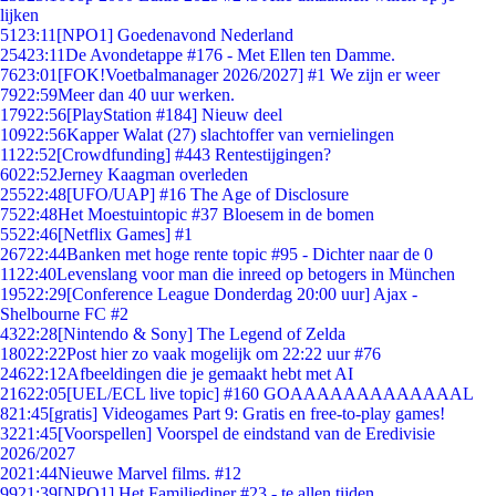
lijken
51
23:11
[NPO1] Goedenavond Nederland
254
23:11
De Avondetappe #176 - Met Ellen ten Damme.
76
23:01
[FOK!Voetbalmanager 2026/2027] #1 We zijn er weer
79
22:59
Meer dan 40 uur werken.
179
22:56
[PlayStation #184] Nieuw deel
109
22:56
Kapper Walat (27) slachtoffer van vernielingen
11
22:52
[Crowdfunding] #443 Rentestijgingen?
60
22:52
Jerney Kaagman overleden
255
22:48
[UFO/UAP] #16 The Age of Disclosure
75
22:48
Het Moestuintopic #37 Bloesem in de bomen
55
22:46
[Netflix Games] #1
267
22:44
Banken met hoge rente topic #95 - Dichter naar de 0
11
22:40
Levenslang voor man die inreed op betogers in München
195
22:29
[Conference League Donderdag 20:00 uur] Ajax -
Shelbourne FC #2
43
22:28
[Nintendo & Sony] The Legend of Zelda
180
22:22
Post hier zo vaak mogelijk om 22:22 uur #76
246
22:12
Afbeeldingen die je gemaakt hebt met AI
216
22:05
[UEL/ECL live topic] #160 GOAAAAAAAAAAAAAL
8
21:45
[gratis] Videogames Part 9: Gratis en free-to-play games!
32
21:45
[Voorspellen] Voorspel de eindstand van de Eredivisie
2026/2027
20
21:44
Nieuwe Marvel films. #12
99
21:39
[NPO1] Het Familiediner #23 - te allen tijden