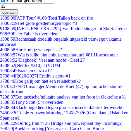
Scrollbar gebruiken
opslaan
18
09:00
[ATP Tour] #169 Tosti Tallon back on fire
100
08:59
Het grote goedemorgen topic #3
91
08:59
[INFLUENCERS #295] Van flodderslinger tot Shrek-crème
9
08:59
Peter Faber is overleden
13
08:59
Rechtszaak dodelijk ongeluk uitgesteld vanwege vakantie
advocaat
40
08:58
Hoe kom je van egels af?
168
08:57
Wat is jullie binnenhuistemperatuur? #81 Horrorzomer
263
08:52
[Dagboek] Veel aan hoofd - Deel 27
42
08:52
[Netflix #210] TUDUM
199
08:45
Israel en Gaza #17
27
08:44
[2026/2027] Eredivisietoto #1
17
08:40
Hoe ga jij om met een relatiebreuk?
107
08:37
NPO-manager Menno de Boer (47) op non-actief stuurde
dick-pic rond
72
08:37
Een tactische/militaire analyse van het front in Oekraïne #31
13
08:35
Tony Scott (54) overleden
26
08:34
Klacht ingediend tegen grootste insectenfabriek ter wereld
245
08:30
Totale zonsverduistering 12-08-2026 (Groenland, IJsland en
Spanje) #1
189
08:29
Oorlog Iran #136 Bridge and powerplant day incoming?
7
08:29
[Boekbespreking] Yesteryear - Caro Claire Burke