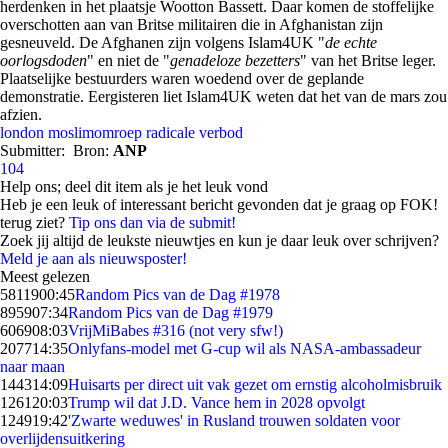
herdenken in het plaatsje Wootton Bassett. Daar komen de stoffelijke
overschotten aan van Britse militairen die in Afghanistan zijn
gesneuveld. De Afghanen zijn volgens Islam4UK "
de echte
oorlogsdoden
" en niet de "
genadeloze bezetters
" van het Britse leger.
Plaatselijke bestuurders waren woedend over de geplande
demonstratie. Eergisteren liet Islam4UK weten dat het van de mars zou
afzien.
london
moslimomroep
radicale
verbod
Submitter:
Bron:
ANP
104
Help ons; deel dit item als je het leuk vond
Heb je een leuk of interessant bericht gevonden dat je graag op FOK!
terug ziet?
Tip ons dan via de submit!
Zoek jij altijd de leukste nieuwtjes en kun je daar leuk over schrijven?
Meld je aan als nieuwsposter!
Meest gelezen
58119
00:45
Random Pics van de Dag #1978
8959
07:34
Random Pics van de Dag #1979
6069
08:03
VrijMiBabes #316 (not very sfw!)
2077
14:35
Onlyfans-model met G-cup wil als NASA-ambassadeur
naar maan
1443
14:09
Huisarts per direct uit vak gezet om ernstig alcoholmisbruik
1261
20:03
Trump wil dat J.D. Vance hem in 2028 opvolgt
1249
19:42
'Zwarte weduwes' in Rusland trouwen soldaten voor
overlijdensuitkering