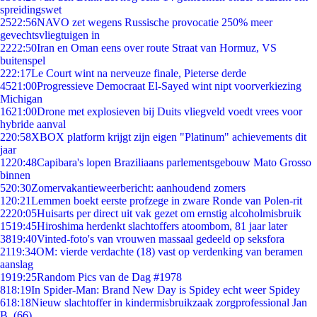
spreidingswet
25
22:56
NAVO zet wegens Russische provocatie 250% meer
gevechtsvliegtuigen in
22
22:50
Iran en Oman eens over route Straat van Hormuz, VS
buitenspel
2
22:17
Le Court wint na nerveuze finale, Pieterse derde
45
21:00
Progressieve Democraat El-Sayed wint nipt voorverkiezing
Michigan
16
21:00
Drone met explosieven bij Duits vliegveld voedt vrees voor
hybride aanval
2
20:58
XBOX platform krijgt zijn eigen "Platinum" achievements dit
jaar
12
20:48
Capibara's lopen Braziliaans parlementsgebouw Mato Grosso
binnen
5
20:30
Zomervakantieweerbericht: aanhoudend zomers
1
20:21
Lemmen boekt eerste profzege in zware Ronde van Polen-rit
22
20:05
Huisarts per direct uit vak gezet om ernstig alcoholmisbruik
15
19:45
Hiroshima herdenkt slachtoffers atoombom, 81 jaar later
38
19:40
Vinted-foto's van vrouwen massaal gedeeld op seksfora
21
19:34
OM: vierde verdachte (18) vast op verdenking van beramen
aanslag
19
19:25
Random Pics van de Dag #1978
8
18:19
In Spider-Man: Brand New Day is Spidey echt weer Spidey
6
18:18
Nieuw slachtoffer in kindermisbruikzaak zorgprofessional Jan
B. (66)