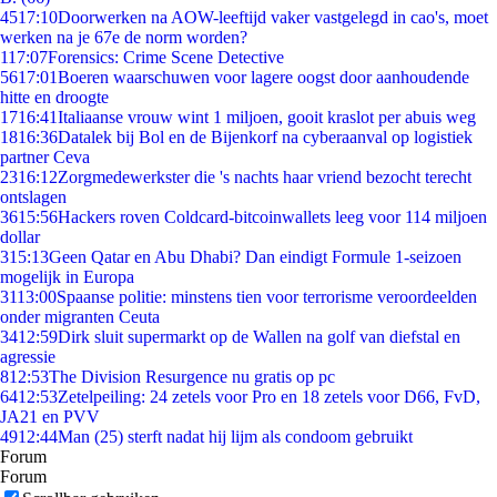
45
17:10
Doorwerken na AOW-leeftijd vaker vastgelegd in cao's, moet
werken na je 67e de norm worden?
1
17:07
Forensics: Crime Scene Detective
56
17:01
Boeren waarschuwen voor lagere oogst door aanhoudende
hitte en droogte
17
16:41
Italiaanse vrouw wint 1 miljoen, gooit kraslot per abuis weg
18
16:36
Datalek bij Bol en de Bijenkorf na cyberaanval op logistiek
partner Ceva
23
16:12
Zorgmedewerkster die 's nachts haar vriend bezocht terecht
ontslagen
36
15:56
Hackers roven Coldcard-bitcoinwallets leeg voor 114 miljoen
dollar
3
15:13
Geen Qatar en Abu Dhabi? Dan eindigt Formule 1-seizoen
mogelijk in Europa
31
13:00
Spaanse politie: minstens tien voor terrorisme veroordeelden
onder migranten Ceuta
34
12:59
Dirk sluit supermarkt op de Wallen na golf van diefstal en
agressie
8
12:53
The Division Resurgence nu gratis op pc
64
12:53
Zetelpeiling: 24 zetels voor Pro en 18 zetels voor D66, FvD,
JA21 en PVV
49
12:44
Man (25) sterft nadat hij lijm als condoom gebruikt
Forum
Forum