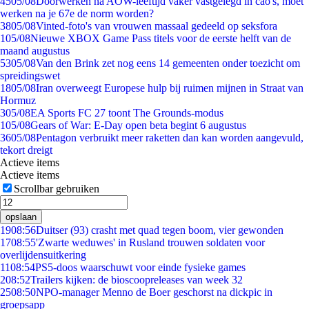
45
05/08
Doorwerken na AOW-leeftijd vaker vastgelegd in cao's, moet
werken na je 67e de norm worden?
38
05/08
Vinted-foto's van vrouwen massaal gedeeld op seksfora
1
05/08
Nieuwe XBOX Game Pass titels voor de eerste helft van de
maand augustus
53
05/08
Van den Brink zet nog eens 14 gemeenten onder toezicht om
spreidingswet
18
05/08
Iran overweegt Europese hulp bij ruimen mijnen in Straat van
Hormuz
3
05/08
EA Sports FC 27 toont The Grounds-modus
1
05/08
Gears of War: E-Day open beta begint 6 augustus
36
05/08
Pentagon verbruikt meer raketten dan kan worden aangevuld,
tekort dreigt
Actieve items
Actieve items
Scrollbar gebruiken
opslaan
19
08:56
Duitser (93) crasht met quad tegen boom, vier gewonden
17
08:55
'Zwarte weduwes' in Rusland trouwen soldaten voor
overlijdensuitkering
11
08:54
PS5-doos waarschuwt voor einde fysieke games
2
08:52
Trailers kijken: de bioscoopreleases van week 32
25
08:50
NPO-manager Menno de Boer geschorst na dickpic in
groepsapp