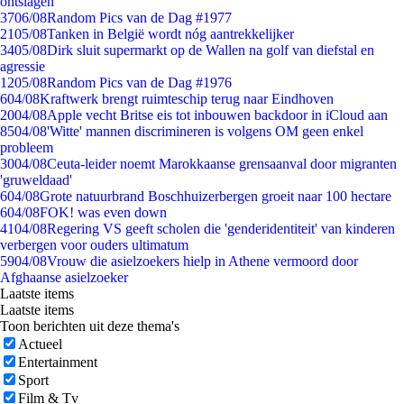
ontslagen
37
06/08
Random Pics van de Dag #1977
21
05/08
Tanken in België wordt nóg aantrekkelijker
34
05/08
Dirk sluit supermarkt op de Wallen na golf van diefstal en
agressie
12
05/08
Random Pics van de Dag #1976
6
04/08
Kraftwerk brengt ruimteschip terug naar Eindhoven
20
04/08
Apple vecht Britse eis tot inbouwen backdoor in iCloud aan
85
04/08
'Witte' mannen discrimineren is volgens OM geen enkel
probleem
30
04/08
Ceuta-leider noemt Marokkaanse grensaanval door migranten
'gruweldaad'
6
04/08
Grote natuurbrand Boschhuizerbergen groeit naar 100 hectare
6
04/08
FOK! was even down
41
04/08
Regering VS geeft scholen die 'genderidentiteit' van kinderen
verbergen voor ouders ultimatum
59
04/08
Vrouw die asielzoekers hielp in Athene vermoord door
Afghaanse asielzoeker
Laatste items
Laatste items
Toon berichten uit deze thema's
Actueel
Entertainment
Sport
Film & Tv