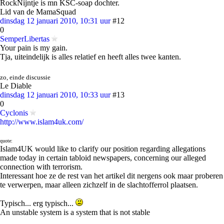
RockNijntje is mn KSC-soap dochter.
Lid van de MamaSquad
dinsdag 12 januari 2010, 10:31 uur
#12
0
SemperLibertas
Your pain is my gain.
Tja, uiteindelijk is alles relatief en heeft alles twee kanten.
zo, einde discussie
Le Diable
dinsdag 12 januari 2010, 10:33 uur
#13
0
Cyclonis
http://www.islam4uk.com/
quote:
Islam4UK would like to clarify our position regarding allegations
made today in certain tabloid newspapers, concerning our alleged
connection with terrorism.
Interessant hoe ze de rest van het artikel dit nergens ook maar proberen
te verwerpen, maar alleen zichzelf in de slachtofferrol plaatsen.
Typisch... erg typisch...
An unstable system is a system that is not stable