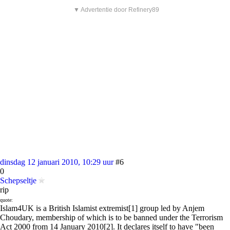
▼ Advertentie door Refinery89
dinsdag 12 januari 2010, 10:29 uur
#6
0
Schepseltje
rip
quote:
Islam4UK is a British Islamist extremist[1] group led by Anjem
Choudary, membership of which is to be banned under the Terrorism
Act 2000 from 14 January 2010[2]. It declares itself to have "been