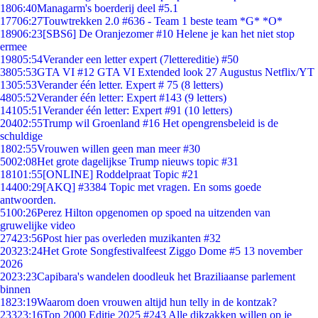
18
06:40
Managarm's boerderij deel #5.1
177
06:27
Touwtrekken 2.0 #636 - Team 1 beste team *G* *O*
189
06:23
[SBS6] De Oranjezomer #10 Helene je kan het niet stop
ermee
198
05:54
Verander een letter expert (7lettereditie) #50
38
05:53
GTA VI #12 GTA VI Extended look 27 Augustus Netflix/YT
13
05:53
Verander één letter. Expert # 75 (8 letters)
48
05:52
Verander één letter: Expert #143 (9 letters)
141
05:51
Verander één letter: Expert #91 (10 letters)
204
02:55
Trump wil Groenland #16 Het opengrensbeleid is de
schuldige
18
02:55
Vrouwen willen geen man meer #30
50
02:08
Het grote dagelijkse Trump nieuws topic #31
181
01:55
[ONLINE] Roddelpraat Topic #21
144
00:29
[AKQ] #3384 Topic met vragen. En soms goede
antwoorden.
51
00:26
Perez Hilton opgenomen op spoed na uitzenden van
gruwelijke video
274
23:56
Post hier pas overleden muzikanten #32
203
23:24
Het Grote Songfestivalfeest Ziggo Dome #5 13 november
2026
20
23:23
Capibara's wandelen doodleuk het Braziliaanse parlement
binnen
18
23:19
Waarom doen vrouwen altijd hun telly in de kontzak?
233
23:16
Top 2000 Editie 2025 #243 Alle dikzakken willen op je