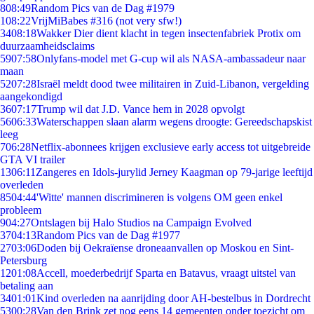
8
08:49
Random Pics van de Dag #1979
1
08:22
VrijMiBabes #316 (not very sfw!)
34
08:18
Wakker Dier dient klacht in tegen insectenfabriek Protix om
duurzaamheidsclaims
59
07:58
Onlyfans-model met G-cup wil als NASA-ambassadeur naar
maan
52
07:28
Israël meldt dood twee militairen in Zuid-Libanon, vergelding
aangekondigd
36
07:17
Trump wil dat J.D. Vance hem in 2028 opvolgt
56
06:33
Waterschappen slaan alarm wegens droogte: Gereedschapskist
leeg
7
06:28
Netflix-abonnees krijgen exclusieve early access tot uitgebreide
GTA VI trailer
13
06:11
Zangeres en Idols-jurylid Jerney Kaagman op 79-jarige leeftijd
overleden
85
04:44
'Witte' mannen discrimineren is volgens OM geen enkel
probleem
9
04:27
Ontslagen bij Halo Studios na Campaign Evolved
37
04:13
Random Pics van de Dag #1977
27
03:06
Doden bij Oekraïense droneaanvallen op Moskou en Sint-
Petersburg
12
01:08
Accell, moederbedrijf Sparta en Batavus, vraagt uitstel van
betaling aan
34
01:01
Kind overleden na aanrijding door AH-bestelbus in Dordrecht
53
00:28
Van den Brink zet nog eens 14 gemeenten onder toezicht om