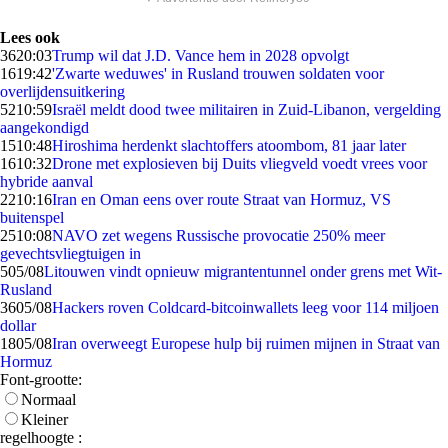
Lees ook
36
20:03
Trump wil dat J.D. Vance hem in 2028 opvolgt
16
19:42
'Zwarte weduwes' in Rusland trouwen soldaten voor
overlijdensuitkering
52
10:59
Israël meldt dood twee militairen in Zuid-Libanon, vergelding
aangekondigd
15
10:48
Hiroshima herdenkt slachtoffers atoombom, 81 jaar later
16
10:32
Drone met explosieven bij Duits vliegveld voedt vrees voor
hybride aanval
22
10:16
Iran en Oman eens over route Straat van Hormuz, VS
buitenspel
25
10:08
NAVO zet wegens Russische provocatie 250% meer
gevechtsvliegtuigen in
5
05/08
Litouwen vindt opnieuw migrantentunnel onder grens met Wit-
Rusland
36
05/08
Hackers roven Coldcard-bitcoinwallets leeg voor 114 miljoen
dollar
18
05/08
Iran overweegt Europese hulp bij ruimen mijnen in Straat van
Hormuz
Font-grootte:
Normaal
Kleiner
regelhoogte :