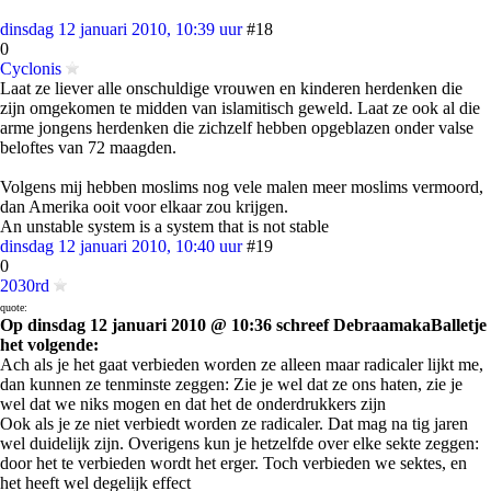
dinsdag 12 januari 2010, 10:39 uur
#18
0
Cyclonis
Laat ze liever alle onschuldige vrouwen en kinderen herdenken die
zijn omgekomen te midden van islamitisch geweld. Laat ze ook al die
arme jongens herdenken die zichzelf hebben opgeblazen onder valse
beloftes van 72 maagden.
Volgens mij hebben moslims nog vele malen meer moslims vermoord,
dan Amerika ooit voor elkaar zou krijgen.
An unstable system is a system that is not stable
dinsdag 12 januari 2010, 10:40 uur
#19
0
2030rd
quote:
Op dinsdag 12 januari 2010 @ 10:36 schreef DebraamakaBalletje
het volgende:
Ach als je het gaat verbieden worden ze alleen maar radicaler lijkt me,
dan kunnen ze tenminste zeggen: Zie je wel dat ze ons haten, zie je
wel dat we niks mogen en dat het de onderdrukkers zijn
Ook als je ze niet verbiedt worden ze radicaler. Dat mag na tig jaren
wel duidelijk zijn. Overigens kun je hetzelfde over elke sekte zeggen:
door het te verbieden wordt het erger. Toch verbieden we sektes, en
het heeft wel degelijk effect