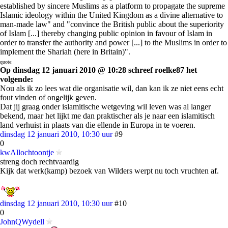
established by sincere Muslims as a platform to propagate the supreme
Islamic ideology within the United Kingdom as a divine alternative to
man-made law" and "convince the British public about the superiority
of Islam [...] thereby changing public opinion in favour of Islam in
order to transfer the authority and power [...] to the Muslims in order to
implement the Shariah (here in Britain)".
quote:
Op dinsdag 12 januari 2010 @ 10:28 schreef roelke87 het
volgende:
Nou als ik zo lees wat die organisatie wil, dan kan ik ze niet eens echt
fout vinden of ongelijk geven.
Dat jij graag onder islamitische wetgeving wil leven was al langer
bekend, maar het lijkt me dan praktischer als je naar een islamitisch
land verhuist in plaats van die ellende in Europa in te voeren.
dinsdag 12 januari 2010, 10:30 uur
#9
0
kwAllochtoontje
streng doch rechtvaardig
Kijk dat werk(kamp) bezoek van Wilders werpt nu toch vruchten af.
dinsdag 12 januari 2010, 10:30 uur
#10
0
JohnQWydell