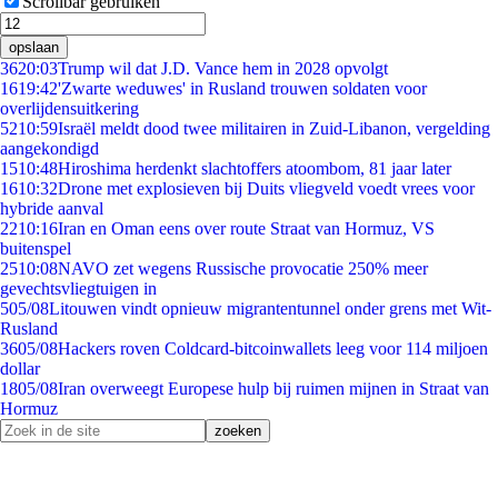
Scrollbar gebruiken
opslaan
36
20:03
Trump wil dat J.D. Vance hem in 2028 opvolgt
16
19:42
'Zwarte weduwes' in Rusland trouwen soldaten voor
overlijdensuitkering
52
10:59
Israël meldt dood twee militairen in Zuid-Libanon, vergelding
aangekondigd
15
10:48
Hiroshima herdenkt slachtoffers atoombom, 81 jaar later
16
10:32
Drone met explosieven bij Duits vliegveld voedt vrees voor
hybride aanval
22
10:16
Iran en Oman eens over route Straat van Hormuz, VS
buitenspel
25
10:08
NAVO zet wegens Russische provocatie 250% meer
gevechtsvliegtuigen in
5
05/08
Litouwen vindt opnieuw migrantentunnel onder grens met Wit-
Rusland
36
05/08
Hackers roven Coldcard-bitcoinwallets leeg voor 114 miljoen
dollar
18
05/08
Iran overweegt Europese hulp bij ruimen mijnen in Straat van
Hormuz