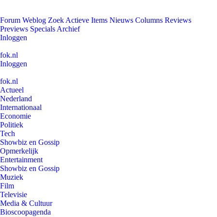
Forum
Weblog
Zoek
Actieve Items
Nieuws
Columns
Reviews
Previews
Specials
Archief
Inloggen
fok.nl
Inloggen
fok.nl
Actueel
Nederland
Internationaal
Economie
Politiek
Tech
Showbiz en Gossip
Opmerkelijk
Entertainment
Showbiz en Gossip
Muziek
Film
Televisie
Media & Cultuur
Bioscoopagenda