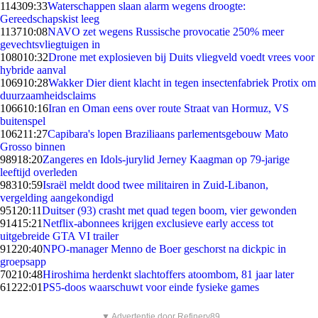
1143
09:33
Waterschappen slaan alarm wegens droogte:
Gereedschapskist leeg
1137
10:08
NAVO zet wegens Russische provocatie 250% meer
gevechtsvliegtuigen in
1080
10:32
Drone met explosieven bij Duits vliegveld voedt vrees voor
hybride aanval
1069
10:28
Wakker Dier dient klacht in tegen insectenfabriek Protix om
duurzaamheidsclaims
1066
10:16
Iran en Oman eens over route Straat van Hormuz, VS
buitenspel
1062
11:27
Capibara's lopen Braziliaans parlementsgebouw Mato
Grosso binnen
989
18:20
Zangeres en Idols-jurylid Jerney Kaagman op 79-jarige
leeftijd overleden
983
10:59
Israël meldt dood twee militairen in Zuid-Libanon,
vergelding aangekondigd
951
20:11
Duitser (93) crasht met quad tegen boom, vier gewonden
914
15:21
Netflix-abonnees krijgen exclusieve early access tot
uitgebreide GTA VI trailer
912
20:40
NPO-manager Menno de Boer geschorst na dickpic in
groepsapp
702
10:48
Hiroshima herdenkt slachtoffers atoombom, 81 jaar later
612
22:01
PS5-doos waarschuwt voor einde fysieke games
▼ Advertentie door Refinery89