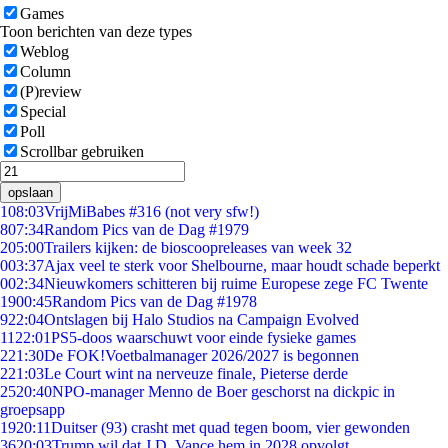
Games
Toon berichten van deze types
Weblog
Column
(P)review
Special
Poll
Scrollbar gebruiken
opslaan
1
08:03
VrijMiBabes #316 (not very sfw!)
8
07:34
Random Pics van de Dag #1979
2
05:00
Trailers kijken: de bioscoopreleases van week 32
0
03:37
Ajax veel te sterk voor Shelbourne, maar houdt schade beperkt
0
02:34
Nieuwkomers schitteren bij ruime Europese zege FC Twente
19
00:45
Random Pics van de Dag #1978
9
22:04
Ontslagen bij Halo Studios na Campaign Evolved
11
22:01
PS5-doos waarschuwt voor einde fysieke games
2
21:30
De FOK!Voetbalmanager 2026/2027 is begonnen
2
21:03
Le Court wint na nerveuze finale, Pieterse derde
25
20:40
NPO-manager Menno de Boer geschorst na dickpic in
groepsapp
19
20:11
Duitser (93) crasht met quad tegen boom, vier gewonden
36
20:03
Trump wil dat J.D. Vance hem in 2028 opvolgt