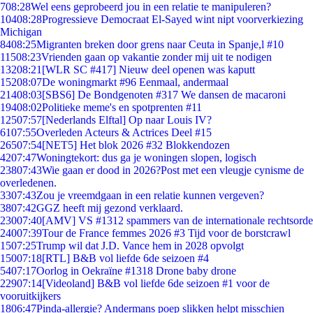
7
08:28
Wel eens geprobeerd jou in een relatie te manipuleren?
104
08:28
Progressieve Democraat El-Sayed wint nipt voorverkiezing
Michigan
84
08:25
Migranten breken door grens naar Ceuta in Spanje,l #10
115
08:23
Vrienden gaan op vakantie zonder mij uit te nodigen
132
08:21
[WLR SC #417] Nieuw deel openen was kaputt
152
08:07
De woningmarkt #96 Eenmaal, andermaal
214
08:03
[SBS6] De Bondgenoten #317 We dansen de macaroni
194
08:02
Politieke meme's en spotprenten #11
125
07:57
[Nederlands Elftal] Op naar Louis IV?
61
07:55
Overleden Acteurs & Actrices Deel #15
265
07:54
[NET5] Het blok 2026 #32 Blokkendozen
42
07:47
Woningtekort: dus ga je woningen slopen, logisch
238
07:43
Wie gaan er dood in 2026?Post met een vleugje cynisme de
overledenen.
33
07:43
Zou je vreemdgaan in een relatie kunnen vergeven?
38
07:42
GGZ heeft mij gezond verklaard.
230
07:40
[AMV] VS #1312 spammers van de internationale rechtsorde
240
07:39
Tour de France femmes 2026 #3 Tijd voor de borstcrawl
15
07:25
Trump wil dat J.D. Vance hem in 2028 opvolgt
150
07:18
[RTL] B&B vol liefde 6de seizoen #4
54
07:17
Oorlog in Oekraïne #1318 Drone baby drone
229
07:14
[Videoland] B&B vol liefde 6de seizoen #1 voor de
vooruitkijkers
18
06:47
Pinda-allergie? Andermans poep slikken helpt misschien