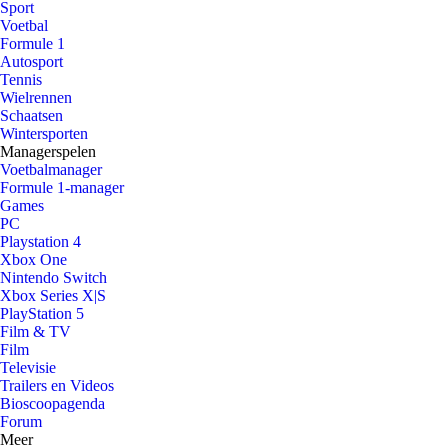
Sport
Voetbal
Formule 1
Autosport
Tennis
Wielrennen
Schaatsen
Wintersporten
Managerspelen
Voetbalmanager
Formule 1-manager
Games
PC
Playstation 4
Xbox One
Nintendo Switch
Xbox Series X|S
PlayStation 5
Film & TV
Film
Televisie
Trailers en Videos
Bioscoopagenda
Forum
Meer