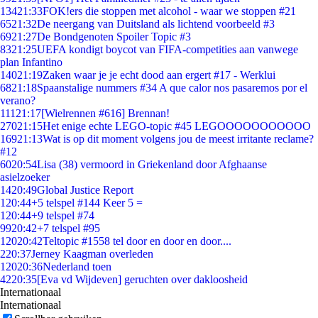
134
21:33
FOK!ers die stoppen met alcohol - waar we stoppen #21
65
21:32
De neergang van Duitsland als lichtend voorbeeld #3
69
21:27
De Bondgenoten Spoiler Topic #3
83
21:25
UEFA kondigt boycot van FIFA-competities aan vanwege
plan Infantino
140
21:19
Zaken waar je je echt dood aan ergert #17 - Werklui
68
21:18
Spaanstalige nummers #34 A que calor nos pasaremos por el
verano?
111
21:17
[Wielrennen #616] Brennan!
270
21:15
Het enige echte LEGO-topic #45 LEGOOOOOOOOOOO
169
21:13
Wat is op dit moment volgens jou de meest irritante reclame?
#12
60
20:54
Lisa (38) vermoord in Griekenland door Afghaanse
asielzoeker
14
20:49
Global Justice Report
1
20:44
+5 telspel #144 Keer 5 =
1
20:44
+9 telspel #74
99
20:42
+7 telspel #95
120
20:42
Teltopic #1558 tel door en door en door....
2
20:37
Jerney Kaagman overleden
120
20:36
Nederland toen
42
20:35
[Eva vd Wijdeven] geruchten over dakloosheid
Internationaal
Internationaal