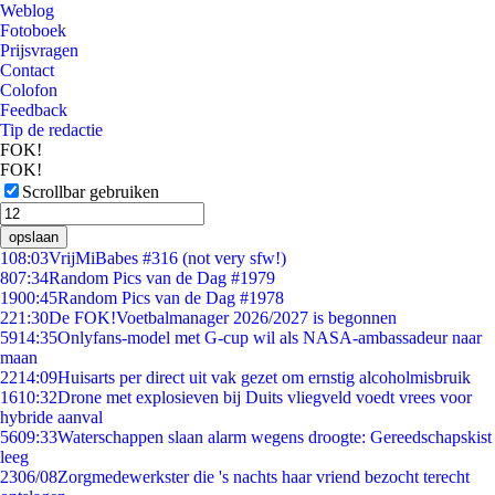
Weblog
Fotoboek
Prijsvragen
Contact
Colofon
Feedback
Tip de redactie
FOK!
FOK!
Scrollbar gebruiken
opslaan
1
08:03
VrijMiBabes #316 (not very sfw!)
8
07:34
Random Pics van de Dag #1979
19
00:45
Random Pics van de Dag #1978
2
21:30
De FOK!Voetbalmanager 2026/2027 is begonnen
59
14:35
Onlyfans-model met G-cup wil als NASA-ambassadeur naar
maan
22
14:09
Huisarts per direct uit vak gezet om ernstig alcoholmisbruik
16
10:32
Drone met explosieven bij Duits vliegveld voedt vrees voor
hybride aanval
56
09:33
Waterschappen slaan alarm wegens droogte: Gereedschapskist
leeg
23
06/08
Zorgmedewerkster die 's nachts haar vriend bezocht terecht