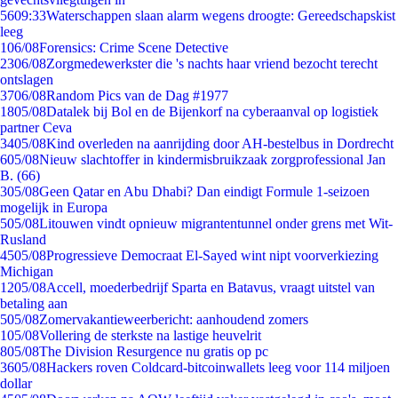
56
09:33
Waterschappen slaan alarm wegens droogte: Gereedschapskist
leeg
1
06/08
Forensics: Crime Scene Detective
23
06/08
Zorgmedewerkster die 's nachts haar vriend bezocht terecht
ontslagen
37
06/08
Random Pics van de Dag #1977
18
05/08
Datalek bij Bol en de Bijenkorf na cyberaanval op logistiek
partner Ceva
34
05/08
Kind overleden na aanrijding door AH-bestelbus in Dordrecht
6
05/08
Nieuw slachtoffer in kindermisbruikzaak zorgprofessional Jan
B. (66)
3
05/08
Geen Qatar en Abu Dhabi? Dan eindigt Formule 1-seizoen
mogelijk in Europa
5
05/08
Litouwen vindt opnieuw migrantentunnel onder grens met Wit-
Rusland
45
05/08
Progressieve Democraat El-Sayed wint nipt voorverkiezing
Michigan
12
05/08
Accell, moederbedrijf Sparta en Batavus, vraagt uitstel van
betaling aan
5
05/08
Zomervakantieweerbericht: aanhoudend zomers
1
05/08
Vollering de sterkste na lastige heuvelrit
8
05/08
The Division Resurgence nu gratis op pc
36
05/08
Hackers roven Coldcard-bitcoinwallets leeg voor 114 miljoen
dollar