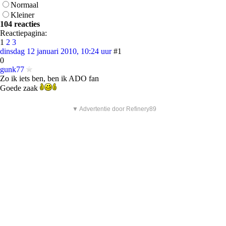
Normaal
Kleiner
104 reacties
Reactiepagina:
1
2
3
dinsdag 12 januari 2010, 10:24 uur
#1
0
gunk77
Zo ik iets ben, ben ik ADO fan
Goede zaak
▼ Advertentie door Refinery89