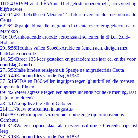
11
16:43
RIVM vindt PFAS in al het geteste moedermelk, borstvoeding
blijft advies
45
16:24
EU bekritiseert Meta en TikTok om verspreiden desinformatie
Ceuta
62
16:23
Spanje: bijna alle migranten in Ceuta weer teruggekeerd naar
Marokko
7
16:10
Aanhoudende droogte veroorzaakt scheuren in dijken Zuid-
Holland
29
15:56
Houthi's vallen Saoedi-Arabië en Jemen aan, dreigen met
blokkade olieroute
14
15:54
Broer 135 keer gestoken en gesneden: zes jaar cel en tbs voor
doodslag Gouda
27
15:52
Italië hindert reizigers uit Spanje na migratiecrisis Ceuta
40
15:46
Random Pics van de Dag #1980
37
15:16
CDA en D66 willen ingrijpen tegen 'gluurbrillen' die mensen
ongemerkt filmen
69
14:25
Meer agressie tegen een andersluidende politieke mening, laat
jij je intimideren?
23
14:17
Long live the 7th of October
2
14:11
Nieuw te streamen in augustus
1
14:08
Excelsior opent seizoen met ruime zege op promovendus
Cambuur
60
13:58
Waterschappen slaan alarm wegens droogte: Gereedschapskist
leeg
37
13:13
Random Pics van de Dag #1833