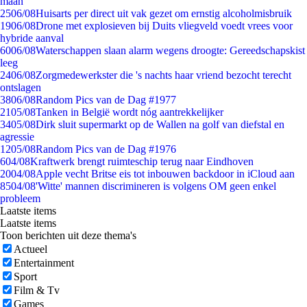
maan
25
06/08
Huisarts per direct uit vak gezet om ernstig alcoholmisbruik
19
06/08
Drone met explosieven bij Duits vliegveld voedt vrees voor
hybride aanval
60
06/08
Waterschappen slaan alarm wegens droogte: Gereedschapskist
leeg
24
06/08
Zorgmedewerkster die 's nachts haar vriend bezocht terecht
ontslagen
38
06/08
Random Pics van de Dag #1977
21
05/08
Tanken in België wordt nóg aantrekkelijker
34
05/08
Dirk sluit supermarkt op de Wallen na golf van diefstal en
agressie
12
05/08
Random Pics van de Dag #1976
6
04/08
Kraftwerk brengt ruimteschip terug naar Eindhoven
20
04/08
Apple vecht Britse eis tot inbouwen backdoor in iCloud aan
85
04/08
'Witte' mannen discrimineren is volgens OM geen enkel
probleem
Laatste items
Laatste items
Toon berichten uit deze thema's
Actueel
Entertainment
Sport
Film & Tv
Games