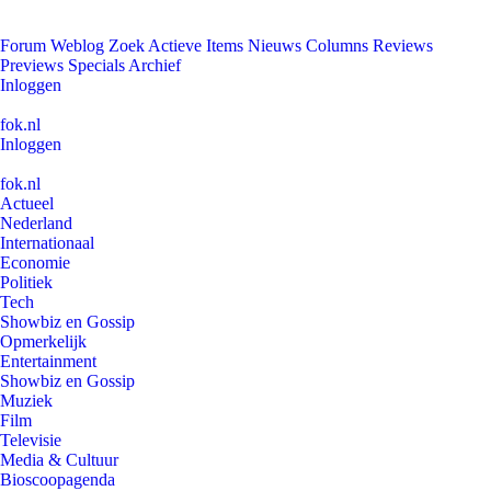
Forum
Weblog
Zoek
Actieve Items
Nieuws
Columns
Reviews
Previews
Specials
Archief
Inloggen
fok.nl
Inloggen
fok.nl
Actueel
Nederland
Internationaal
Economie
Politiek
Tech
Showbiz en Gossip
Opmerkelijk
Entertainment
Showbiz en Gossip
Muziek
Film
Televisie
Media & Cultuur
Bioscoopagenda