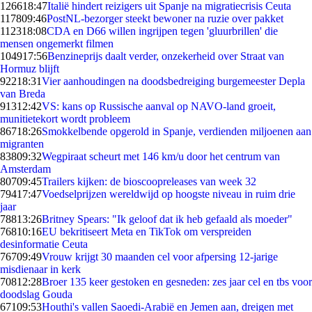
1266
18:47
Italië hindert reizigers uit Spanje na migratiecrisis Ceuta
1178
09:46
PostNL-bezorger steekt bewoner na ruzie over pakket
1123
18:08
CDA en D66 willen ingrijpen tegen 'gluurbrillen' die
mensen ongemerkt filmen
1049
17:56
Benzineprijs daalt verder, onzekerheid over Straat van
Hormuz blijft
922
18:31
Vier aanhoudingen na doodsbedreiging burgemeester Depla
van Breda
913
12:42
VS: kans op Russische aanval op NAVO-land groeit,
munitietekort wordt probleem
867
18:26
Smokkelbende opgerold in Spanje, verdienden miljoenen aan
migranten
838
09:32
Wegpiraat scheurt met 146 km/u door het centrum van
Amsterdam
807
09:45
Trailers kijken: de bioscoopreleases van week 32
794
17:47
Voedselprijzen wereldwijd op hoogste niveau in ruim drie
jaar
788
13:26
Britney Spears: "Ik geloof dat ik heb gefaald als moeder"
768
10:16
EU bekritiseert Meta en TikTok om verspreiden
desinformatie Ceuta
767
09:49
Vrouw krijgt 30 maanden cel voor afpersing 12-jarige
misdienaar in kerk
708
12:28
Broer 135 keer gestoken en gesneden: zes jaar cel en tbs voor
doodslag Gouda
671
09:53
Houthi's vallen Saoedi-Arabië en Jemen aan, dreigen met