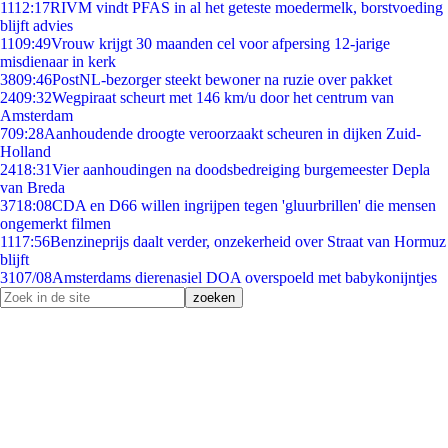
11
12:17
RIVM vindt PFAS in al het geteste moedermelk, borstvoeding
blijft advies
11
09:49
Vrouw krijgt 30 maanden cel voor afpersing 12-jarige
misdienaar in kerk
38
09:46
PostNL-bezorger steekt bewoner na ruzie over pakket
24
09:32
Wegpiraat scheurt met 146 km/u door het centrum van
Amsterdam
7
09:28
Aanhoudende droogte veroorzaakt scheuren in dijken Zuid-
Holland
24
18:31
Vier aanhoudingen na doodsbedreiging burgemeester Depla
van Breda
37
18:08
CDA en D66 willen ingrijpen tegen 'gluurbrillen' die mensen
ongemerkt filmen
11
17:56
Benzineprijs daalt verder, onzekerheid over Straat van Hormuz
blijft
31
07/08
Amsterdams dierenasiel DOA overspoeld met babykonijntjes