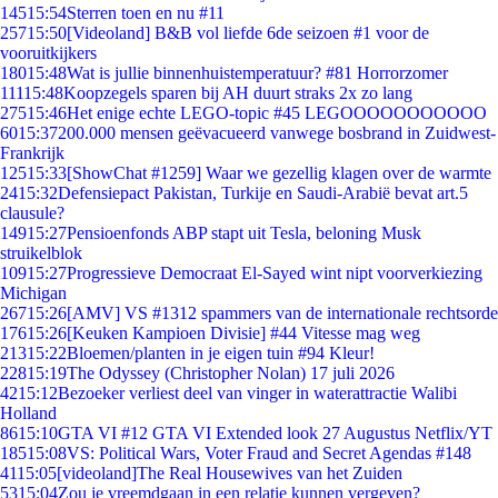
145
15:54
Sterren toen en nu #11
257
15:50
[Videoland] B&B vol liefde 6de seizoen #1 voor de
vooruitkijkers
180
15:48
Wat is jullie binnenhuistemperatuur? #81 Horrorzomer
111
15:48
Koopzegels sparen bij AH duurt straks 2x zo lang
275
15:46
Het enige echte LEGO-topic #45 LEGOOOOOOOOOOO
60
15:37
200.000 mensen geëvacueerd vanwege bosbrand in Zuidwest-
Frankrijk
125
15:33
[ShowChat #1259] Waar we gezellig klagen over de warmte
24
15:32
Defensiepact Pakistan, Turkije en Saudi-Arabië bevat art.5
clausule?
149
15:27
Pensioenfonds ABP stapt uit Tesla, beloning Musk
struikelblok
109
15:27
Progressieve Democraat El-Sayed wint nipt voorverkiezing
Michigan
267
15:26
[AMV] VS #1312 spammers van de internationale rechtsorde
176
15:26
[Keuken Kampioen Divisie] #44 Vitesse mag weg
213
15:22
Bloemen/planten in je eigen tuin #94 Kleur!
228
15:19
The Odyssey (Christopher Nolan) 17 juli 2026
42
15:12
Bezoeker verliest deel van vinger in waterattractie Walibi
Holland
86
15:10
GTA VI #12 GTA VI Extended look 27 Augustus Netflix/YT
185
15:08
VS: Political Wars, Voter Fraud and Secret Agendas #148
41
15:05
[videoland]The Real Housewives van het Zuiden
53
15:04
Zou je vreemdgaan in een relatie kunnen vergeven?