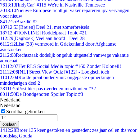
76
13:13
[IndyCar] #115 We're in Nashville Tennessee
20
13:10
Nieuwe Europese richtlijn: vaker repareren ipv vervangen
voor nieuw
84
12:55
Brazilië #2
107
12:53
[Breien] Deel 21, met zomerbreisels
187
12:47
[ONLINE] Roddelpraat Topic #21
1
12:29
[Dagboek] Veel aan hoofd - Deel 28
61
12:12
Lisa (38) vermoord in Griekenland door Afghaanse
asielzoeker
21
12:08
Rechtszaak dodelijk ongeluk uitgesteld vanwege vakantie
advocaat
121
12:07
Het RLS Social Media-topic #160 Zonder Kolonel!!
211
12:06
[NL] Street View Quiz [#122] - Loogisch toch
110
12:04
Roddelpraat onder vuur: ongepaste opmerkingen
minderjarigen deel 2
281
11:55
Post hier pas overleden muzikanten #32
80
11:50
De Bondgenoten Spoiler Topic #3
Nederland
Nederland
Scrollbar gebruiken
opslaan
14
12:28
Broer 135 keer gestoken en gesneden: zes jaar cel en tbs voor
doodslag Gouda