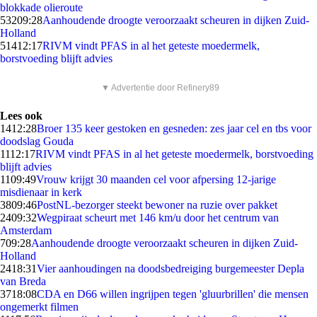
blokkade olieroute
532
09:28
Aanhoudende droogte veroorzaakt scheuren in dijken Zuid-
Holland
514
12:17
RIVM vindt PFAS in al het geteste moedermelk,
borstvoeding blijft advies
▼ Advertentie door Refinery89
Lees ook
14
12:28
Broer 135 keer gestoken en gesneden: zes jaar cel en tbs voor
doodslag Gouda
11
12:17
RIVM vindt PFAS in al het geteste moedermelk, borstvoeding
blijft advies
11
09:49
Vrouw krijgt 30 maanden cel voor afpersing 12-jarige
misdienaar in kerk
38
09:46
PostNL-bezorger steekt bewoner na ruzie over pakket
24
09:32
Wegpiraat scheurt met 146 km/u door het centrum van
Amsterdam
7
09:28
Aanhoudende droogte veroorzaakt scheuren in dijken Zuid-
Holland
24
18:31
Vier aanhoudingen na doodsbedreiging burgemeester Depla
van Breda
37
18:08
CDA en D66 willen ingrijpen tegen 'gluurbrillen' die mensen
ongemerkt filmen