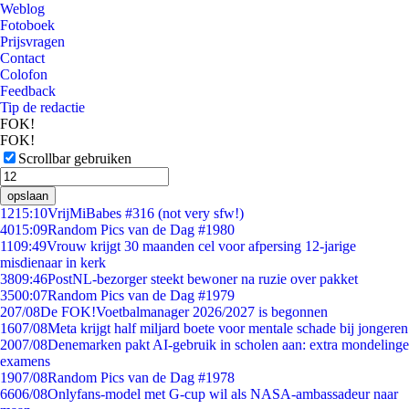
Weblog
Fotoboek
Prijsvragen
Contact
Colofon
Feedback
Tip de redactie
FOK!
FOK!
Scrollbar gebruiken
opslaan
12
15:10
VrijMiBabes #316 (not very sfw!)
40
15:09
Random Pics van de Dag #1980
11
09:49
Vrouw krijgt 30 maanden cel voor afpersing 12-jarige
misdienaar in kerk
38
09:46
PostNL-bezorger steekt bewoner na ruzie over pakket
35
00:07
Random Pics van de Dag #1979
2
07/08
De FOK!Voetbalmanager 2026/2027 is begonnen
16
07/08
Meta krijgt half miljard boete voor mentale schade bij jongeren
20
07/08
Denemarken pakt AI-gebruik in scholen aan: extra mondelinge
examens
19
07/08
Random Pics van de Dag #1978
66
06/08
Onlyfans-model met G-cup wil als NASA-ambassadeur naar