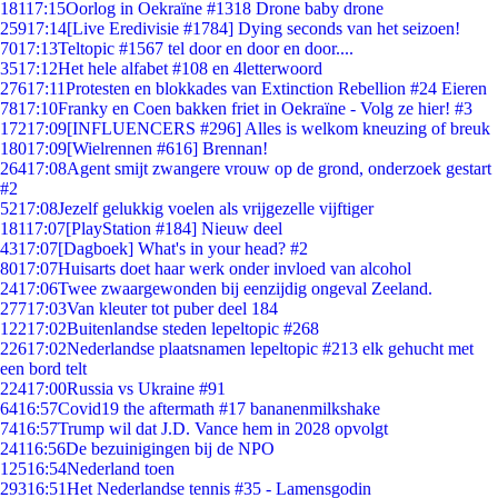
181
17:15
Oorlog in Oekraïne #1318 Drone baby drone
259
17:14
[Live Eredivisie #1784] Dying seconds van het seizoen!
70
17:13
Teltopic #1567 tel door en door en door....
35
17:12
Het hele alfabet #108 en 4letterwoord
276
17:11
Protesten en blokkades van Extinction Rebellion #24 Eieren
78
17:10
Franky en Coen bakken friet in Oekraïne - Volg ze hier! #3
172
17:09
[INFLUENCERS #296] Alles is welkom kneuzing of breuk
180
17:09
[Wielrennen #616] Brennan!
264
17:08
Agent smijt zwangere vrouw op de grond, onderzoek gestart
#2
52
17:08
Jezelf gelukkig voelen als vrijgezelle vijftiger
181
17:07
[PlayStation #184] Nieuw deel
43
17:07
[Dagboek] What's in your head? #2
80
17:07
Huisarts doet haar werk onder invloed van alcohol
24
17:06
Twee zwaargewonden bij eenzijdig ongeval Zeeland.
277
17:03
Van kleuter tot puber deel 184
122
17:02
Buitenlandse steden lepeltopic #268
226
17:02
Nederlandse plaatsnamen lepeltopic #213 elk gehucht met
een bord telt
224
17:00
Russia vs Ukraine #91
64
16:57
Covid19 the aftermath #17 bananenmilkshake
74
16:57
Trump wil dat J.D. Vance hem in 2028 opvolgt
241
16:56
De bezuinigingen bij de NPO
125
16:54
Nederland toen
293
16:51
Het Nederlandse tennis #35 - Lamensgodin