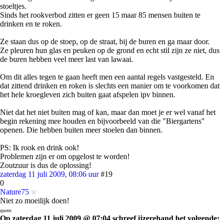
stoeltjes.
Sinds het rookverbod zitten er geen 15 maar 85 mensen buiten te
drinken en te roken.
Ze staan dus op de stoep, op de straat, bij de buren en ga maar door.
Ze pleuren hun glas en peuken op de grond en echt stil zijn ze niet, dus
de buren hebben veel meer last van lawaai.
Om dit alles tegen te gaan heeft men een aantal regels vastgesteld. En
dat zittend drinken en roken is slechts een manier om te voorkomen dat
het hele kroegleven zich buiten gaat afspelen ipv binnen.
Niet dat het niet buiten mag of kan, maar dan moet je er wel vanaf het
begin rekening mee houden en bijvoorbeeld van die "Biergartens"
openen. Die hebben buiten meer stoelen dan binnen.
PS: Ik rook en drink ook!
Problemen zijn er om opgelost te worden!
Zoutzuur is dus de oplossing!
zaterdag 11 juli 2009, 08:06 uur
#19
0
Nature75
Niet zo moeilijk doen!
quote:
Op zaterdag 11 juli 2009 @ 07:04 schreef ijzerehand het volgende: