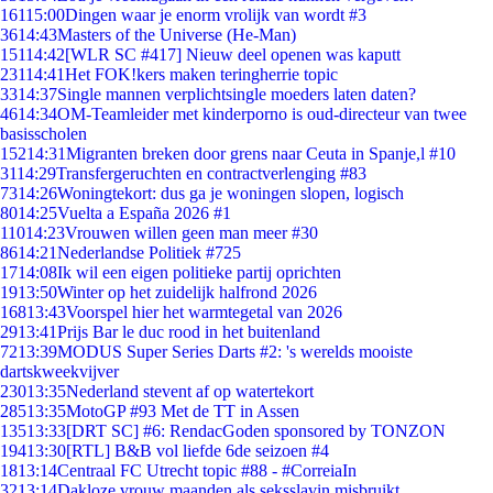
161
15:00
Dingen waar je enorm vrolijk van wordt #3
36
14:43
Masters of the Universe (He-Man)
151
14:42
[WLR SC #417] Nieuw deel openen was kaputt
231
14:41
Het FOK!kers maken teringherrie topic
33
14:37
Single mannen verplichtsingle moeders laten daten?
46
14:34
OM-Teamleider met kinderporno is oud-directeur van twee
basisscholen
152
14:31
Migranten breken door grens naar Ceuta in Spanje,l #10
31
14:29
Transfergeruchten en contractverlenging #83
73
14:26
Woningtekort: dus ga je woningen slopen, logisch
80
14:25
Vuelta a España 2026 #1
110
14:23
Vrouwen willen geen man meer #30
86
14:21
Nederlandse Politiek #725
17
14:08
Ik wil een eigen politieke partij oprichten
19
13:50
Winter op het zuidelijk halfrond 2026
168
13:43
Voorspel hier het warmtegetal van 2026
29
13:41
Prijs Bar le duc rood in het buitenland
72
13:39
MODUS Super Series Darts #2: 's werelds mooiste
dartskweekvijver
230
13:35
Nederland stevent af op watertekort
285
13:35
MotoGP #93 Met de TT in Assen
135
13:33
[DRT SC] #6: RendacGoden sponsored by TONZON
194
13:30
[RTL] B&B vol liefde 6de seizoen #4
18
13:14
Centraal FC Utrecht topic #88 - #CorreiaIn
32
13:14
Dakloze vrouw maanden als seksslavin misbruikt