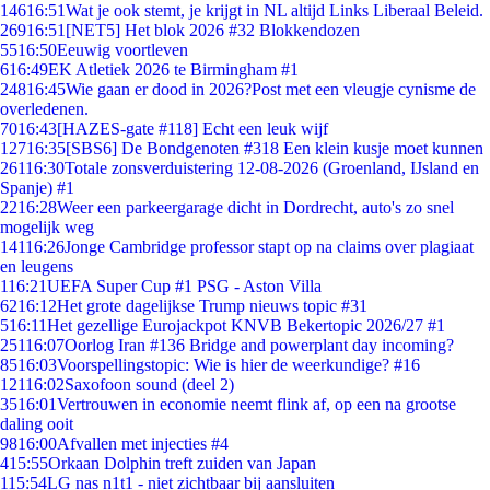
146
16:51
Wat je ook stemt, je krijgt in NL altijd Links Liberaal Beleid.
269
16:51
[NET5] Het blok 2026 #32 Blokkendozen
55
16:50
Eeuwig voortleven
6
16:49
EK Atletiek 2026 te Birmingham #1
248
16:45
Wie gaan er dood in 2026?Post met een vleugje cynisme de
overledenen.
70
16:43
[HAZES-gate #118] Echt een leuk wijf
127
16:35
[SBS6] De Bondgenoten #318 Een klein kusje moet kunnen
261
16:30
Totale zonsverduistering 12-08-2026 (Groenland, IJsland en
Spanje) #1
22
16:28
Weer een parkeergarage dicht in Dordrecht, auto's zo snel
mogelijk weg
141
16:26
Jonge Cambridge professor stapt op na claims over plagiaat
en leugens
1
16:21
UEFA Super Cup #1 PSG - Aston Villa
62
16:12
Het grote dagelijkse Trump nieuws topic #31
5
16:11
Het gezellige Eurojackpot KNVB Bekertopic 2026/27 #1
251
16:07
Oorlog Iran #136 Bridge and powerplant day incoming?
85
16:03
Voorspellingstopic: Wie is hier de weerkundige? #16
121
16:02
Saxofoon sound (deel 2)
35
16:01
Vertrouwen in economie neemt flink af, op een na grootse
daling ooit
98
16:00
Afvallen met injecties #4
4
15:55
Orkaan Dolphin treft zuiden van Japan
1
15:54
LG nas n1t1 - niet zichtbaar bij aansluiten