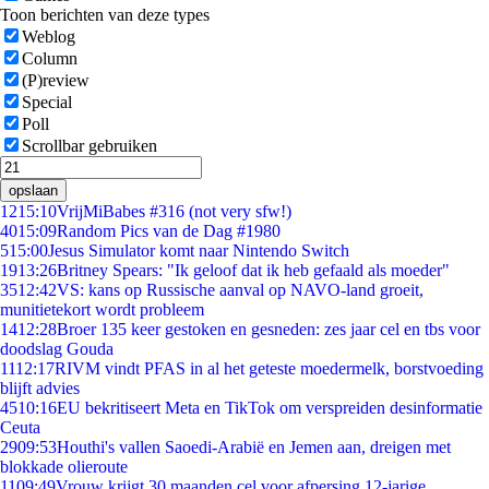
Toon berichten van deze types
Weblog
Column
(P)review
Special
Poll
Scrollbar gebruiken
opslaan
12
15:10
VrijMiBabes #316 (not very sfw!)
40
15:09
Random Pics van de Dag #1980
5
15:00
Jesus Simulator komt naar Nintendo Switch
19
13:26
Britney Spears: "Ik geloof dat ik heb gefaald als moeder"
35
12:42
VS: kans op Russische aanval op NAVO-land groeit,
munitietekort wordt probleem
14
12:28
Broer 135 keer gestoken en gesneden: zes jaar cel en tbs voor
doodslag Gouda
11
12:17
RIVM vindt PFAS in al het geteste moedermelk, borstvoeding
blijft advies
45
10:16
EU bekritiseert Meta en TikTok om verspreiden desinformatie
Ceuta
29
09:53
Houthi's vallen Saoedi-Arabië en Jemen aan, dreigen met
blokkade olieroute
11
09:49
Vrouw krijgt 30 maanden cel voor afpersing 12-jarige