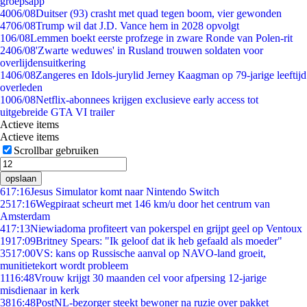
groepsapp
40
06/08
Duitser (93) crasht met quad tegen boom, vier gewonden
47
06/08
Trump wil dat J.D. Vance hem in 2028 opvolgt
1
06/08
Lemmen boekt eerste profzege in zware Ronde van Polen-rit
24
06/08
'Zwarte weduwes' in Rusland trouwen soldaten voor
overlijdensuitkering
14
06/08
Zangeres en Idols-jurylid Jerney Kaagman op 79-jarige leeftijd
overleden
10
06/08
Netflix-abonnees krijgen exclusieve early access tot
uitgebreide GTA VI trailer
Actieve items
Actieve items
Scrollbar gebruiken
opslaan
6
17:16
Jesus Simulator komt naar Nintendo Switch
25
17:16
Wegpiraat scheurt met 146 km/u door het centrum van
Amsterdam
4
17:13
Niewiadoma profiteert van pokerspel en grijpt geel op Ventoux
19
17:09
Britney Spears: "Ik geloof dat ik heb gefaald als moeder"
35
17:00
VS: kans op Russische aanval op NAVO-land groeit,
munitietekort wordt probleem
11
16:48
Vrouw krijgt 30 maanden cel voor afpersing 12-jarige
misdienaar in kerk
38
16:48
PostNL-bezorger steekt bewoner na ruzie over pakket