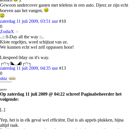
Gewoon undercover gasten met telelens in een auto. Djeez ze zijn echt
boeven aan het vangen.
zaterdag 11 juli 2009, 03:51 uur
#10
0
ZodiaX
..:: 0-Day all the way ::..
Klote regeltjes, word schijtzat van ze.
We kunnen echt wel zelf oppassen hoor!
Litespeed 0day on it's way.
┌∩┐(◣_◢)┌∩┐
zaterdag 11 juli 2009, 04:35 uur
#13
0
shiz
¯¯¯¯¯
quote:
Op zaterdag 11 juli 2009 @ 04:22 schreef Paginabeheerder het
volgende:
[..]
Yep, het is in elk geval wel efficiënt. Dat is als appels plukken, bijna
altijd raak.