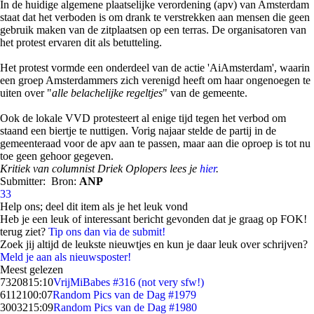
In de huidige algemene plaatselijke verordening (apv) van Amsterdam
staat dat het verboden is om drank te verstrekken aan mensen die geen
gebruik maken van de zitplaatsen op een terras. De organisatoren van
het protest ervaren dit als betutteling.
Het protest vormde een onderdeel van de actie 'AiAmsterdam', waarin
een groep Amsterdammers zich verenigd heeft om haar ongenoegen te
uiten over "
alle belachelijke regeltjes
" van de gemeente.
Ook de lokale VVD protesteert al enige tijd tegen het verbod om
staand een biertje te nuttigen. Vorig najaar stelde de partij in de
gemeenteraad voor de apv aan te passen, maar aan die oproep is tot nu
toe geen gehoor gegeven.
Kritiek van columnist Driek Oplopers lees je
hier
.
Submitter:
Bron:
ANP
33
Help ons; deel dit item als je het leuk vond
Heb je een leuk of interessant bericht gevonden dat je graag op FOK!
terug ziet?
Tip ons dan via de submit!
Zoek jij altijd de leukste nieuwtjes en kun je daar leuk over schrijven?
Meld je aan als nieuwsposter!
Meest gelezen
73208
15:10
VrijMiBabes #316 (not very sfw!)
61121
00:07
Random Pics van de Dag #1979
30032
15:09
Random Pics van de Dag #1980