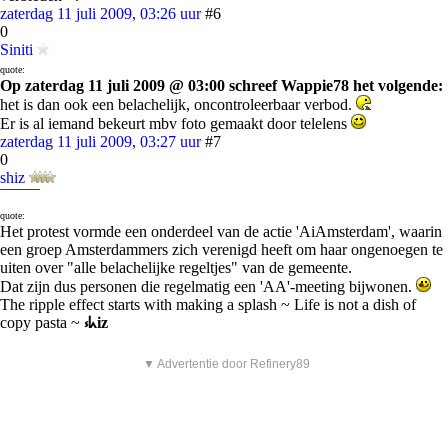
zaterdag 11 juli 2009, 03:26 uur
#6
0
Siniti
quote:
Op zaterdag 11 juli 2009 @ 03:00 schreef Wappie78 het volgende:
het is dan ook een belachelijk, oncontroleerbaar verbod.
Er is al iemand bekeurt mbv foto gemaakt door telelens
zaterdag 11 juli 2009, 03:27 uur
#7
0
shiz
¯¯¯¯¯
quote:
Het protest vormde een onderdeel van de actie 'AiAmsterdam', waarin
een groep Amsterdammers zich verenigd heeft om haar ongenoegen te
uiten over "alle belachelijke regeltjes" van de gemeente.
Dat zijn dus personen die regelmatig een 'AA'-meeting bijwonen.
The ripple effect starts with making a splash ~ Life is not a dish of
copy pasta ~
⳽ᖾiz
▼ Advertentie door Refinery89