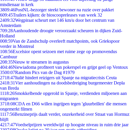
misdienaar in kerk
38
09:46
PostNL-bezorger steekt bewoner na ruzie over pakket
6
09:45
Trailers kijken: de bioscoopreleases van week 32
24
09:32
Wegpiraat scheurt met 146 km/u door het centrum van
Amsterdam
7
09:28
Aanhoudende droogte veroorzaakt scheuren in dijken Zuid-
Holland
0
08:59
Van de Zandschulp overleeft matchpoints, ook Griekspoor
verder in Montreal
1
08:56
Excelsior opent seizoen met ruime zege op promovendus
Cambuur
2
08:35
Nieuw te streamen in augustus
4
04:46
Niewiadoma profiteert van pokerspel en grijpt geel op Ventoux
35
00:07
Random Pics van de Dag #1979
27
18:47
Italië hindert reizigers uit Spanje na migratiecrisis Ceuta
24
18:31
Vier aanhoudingen na doodsbedreiging burgemeester Depla
van Breda
11
18:26
Smokkelbende opgerold in Spanje, verdienden miljoenen aan
migranten
37
18:08
CDA en D66 willen ingrijpen tegen 'gluurbrillen' die mensen
ongemerkt filmen
11
17:56
Benzineprijs daalt verder, onzekerheid over Straat van Hormuz
blijft
42
17:47
Voedselprijzen wereldwijd op hoogste niveau in ruim drie jaar
23
07/08
Quake krijgt na 30 jaar een gratis uitbreiding