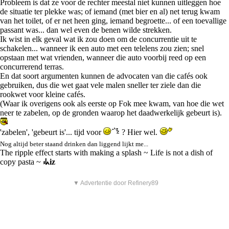
Probleem is dat ze voor de rechter meestal niet kunnen uitleggen hoe
de situatie ter plekke was; of iemand (met bier en al) net terug kwam
van het toilet, of er net heen ging, iemand begroette... of een toevallige
passant was... dan wel even de benen wilde strekken.
Ik wist in elk geval wat ik zou doen om de concurrentie uit te
schakelen... wanneer ik een auto met een telelens zou zien; snel
opstaan met wat vrienden, wanneer die auto voorbij reed op een
concurrerend terras.
En dat soort argumenten kunnen de advocaten van die cafés ook
gebruiken, dus die wet gaat vele malen sneller ter ziele dan die
rookwet voor kleine cafés.
(Waar ik overigens ook als eerste op Fok mee kwam, van hoe die wet
neer te zabelen, op de gronden waarop het daadwerkelijk gebeurt is).
'zabelen', 'gebeurt is'... tijd voor
? Hier wel.
Nog altijd beter staand drinken dan liggend lijkt me...
The ripple effect starts with making a splash ~ Life is not a dish of
copy pasta ~
⳽ᖾiz
▼ Advertentie door Refinery89