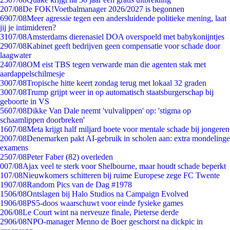
2
07/08
De FOK!Voetbalmanager 2026/2027 is begonnen
69
07/08
Meer agressie tegen een andersluidende politieke mening, laat
jij je intimideren?
31
07/08
Amsterdams dierenasiel DOA overspoeld met babykonijntjes
29
07/08
Kabinet geeft bedrijven geen compensatie voor schade door
laagwater
24
07/08
OM eist TBS tegen verwarde man die agenten stak met
aardappelschilmesje
30
07/08
Tropische hitte keert zondag terug met lokaal 32 graden
30
07/08
Trump grijpt weer in op automatisch staatsburgerschap bij
geboorte in VS
56
07/08
Dikke Van Dale neemt 'vulvalippen' op: 'stigma op
schaamlippen doorbreken'
16
07/08
Meta krijgt half miljard boete voor mentale schade bij jongeren
20
07/08
Denemarken pakt AI-gebruik in scholen aan: extra mondelinge
examens
25
07/08
Peter Faber (82) overleden
0
07/08
Ajax veel te sterk voor Shelbourne, maar houdt schade beperkt
1
07/08
Nieuwkomers schitteren bij ruime Europese zege FC Twente
19
07/08
Random Pics van de Dag #1978
15
06/08
Ontslagen bij Halo Studios na Campaign Evolved
19
06/08
PS5-doos waarschuwt voor einde fysieke games
2
06/08
Le Court wint na nerveuze finale, Pieterse derde
29
06/08
NPO-manager Menno de Boer geschorst na dickpic in