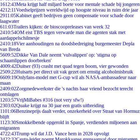
16
12:43
Meta krijgt half miljard boete voor mentale schade bij jongeren
42
12:11
Voedselprijzen wereldwijd op hoogste niveau in ruim drie jaar
29
11:05
Kabinet geeft bedrijven geen compensatie voor schade door
laagwater
6
11:03
Trailers kijken: de bioscoopreleases van week 32
24
10:54
OM eist TBS tegen verwarde man die agenten stak met
aardappelschilmesje
24
10:18
Vier aanhoudingen na doodsbedreiging burgemeester Depla
van Breda
56
09:52
Dikke Van Dale neemt 'vulvalippen' op: 'stigma op
schaamlippen doorbreken'
40
09:42
Duitser (93) crasht met quad tegen boom, vier gewonden
25
09:22
Huisarts per direct uit vak gezet om ernstig alcoholmisbruik
66
09:19
Onlyfans-model met G-cup wil als NASA-ambassadeur naar
maan
24
09:02
Zorgmedewerkster die 's nachts haar vriend bezocht terecht
ontslagen
12
03:57
VrijMiBabes #316 (not very sfw!)
23
03:02
Quake krijgt na 30 jaar een gratis uitbreiding
11
01:06
Benzineprijs daalt verder, onzekerheid over Straat van Hormuz
blijft
11
23:30
Smokkelbende opgerold in Spanje, verdienden miljoenen aan
migranten
47
22:43
Trump wil dat J.D. Vance hem in 2028 opvolgt
34
22:32
Ceuta-leider noemt Marokkaanse grensaanval door migranten