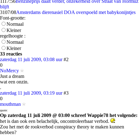
11
17:56
Benzineprijs daalt verder, onzekerheid over Straat van Hormuz
blijft
31
07/08
Amsterdams dierenasiel DOA overspoeld met babykonijntjes
Font-grootte:
Normaal
Kleiner
regelhoogte :
Normaal
Kleiner
33 reacties
zaterdag 11 juli 2009, 03:08 uur
#2
0
NoMercy
Just a dream
wat een onzin.
.
zaterdag 11 juli 2009, 03:19 uur
#3
0
mouthman
quote:
Op zaterdag 11 juli 2009 @ 03:00 schreef Wappie78 het volgende:
het is dan ook een belachelijk, oncontroleerbaar verbod.
Zou het met de rookverbod conspiracy theory te maken kunnen
hebben?