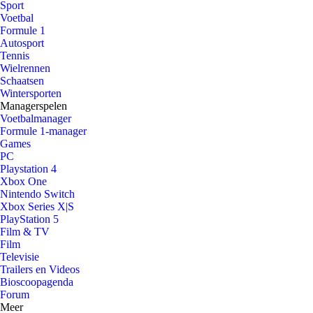
Sport
Voetbal
Formule 1
Autosport
Tennis
Wielrennen
Schaatsen
Wintersporten
Managerspelen
Voetbalmanager
Formule 1-manager
Games
PC
Playstation 4
Xbox One
Nintendo Switch
Xbox Series X|S
PlayStation 5
Film & TV
Film
Televisie
Trailers en Videos
Bioscoopagenda
Forum
Meer