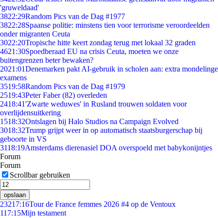
'gruweldaad'
38
22:29
Random Pics van de Dag #1977
38
22:28
Spaanse politie: minstens tien voor terrorisme veroordeelden
onder migranten Ceuta
30
22:20
Tropische hitte keert zondag terug met lokaal 32 graden
46
21:30
Spoedberaad EU na crisis Ceuta, moeten we onze
buitengrenzen beter bewaken?
20
21:01
Denemarken pakt AI-gebruik in scholen aan: extra mondelinge
examens
35
19:58
Random Pics van de Dag #1979
25
19:43
Peter Faber (82) overleden
24
18:41
'Zwarte weduwes' in Rusland trouwen soldaten voor
overlijdensuitkering
15
18:32
Ontslagen bij Halo Studios na Campaign Evolved
30
18:32
Trump grijpt weer in op automatisch staatsburgerschap bij
geboorte in VS
31
18:19
Amsterdams dierenasiel DOA overspoeld met babykonijntjes
Forum
Forum
Scrollbar gebruiken
opslaan
232
17:16
Tour de France femmes 2026 #4 op de Ventoux
1
17:15
Mijn testament