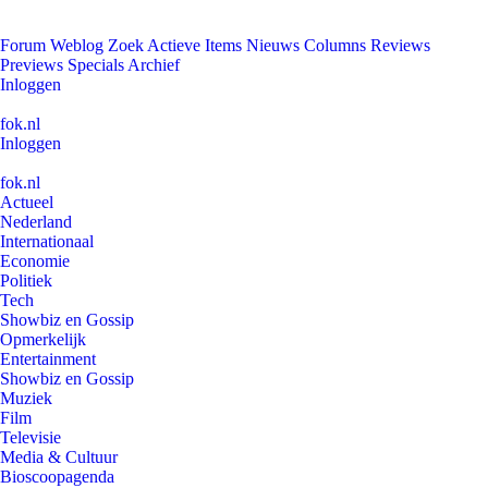
Forum
Weblog
Zoek
Actieve Items
Nieuws
Columns
Reviews
Previews
Specials
Archief
Inloggen
fok.nl
Inloggen
fok.nl
Actueel
Nederland
Internationaal
Economie
Politiek
Tech
Showbiz en Gossip
Opmerkelijk
Entertainment
Showbiz en Gossip
Muziek
Film
Televisie
Media & Cultuur
Bioscoopagenda