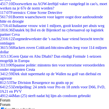
45
17:10
Doorwerken na AOW-leeftijd vaker vastgelegd in cao's, moet
werken na je 67e de norm worden?
1
17:07
Forensics: Crime Scene Detective
56
17:01
Boeren waarschuwen voor lagere oogst door aanhoudende
hitte en droogte
17
16:41
Italiaanse vrouw wint 1 miljoen, gooit kraslot per abuis weg
18
16:36
Datalek bij Bol en de Bijenkorf na cyberaanval op logistiek
partner Ceva
23
16:12
Zorgmedewerkster die 's nachts haar vriend bezocht terecht
ontslagen
36
15:56
Hackers roven Coldcard-bitcoinwallets leeg voor 114 miljoen
dollar
3
15:13
Geen Qatar en Abu Dhabi? Dan eindigt Formule 1-seizoen
mogelijk in Europa
31
13:00
Spaanse politie: minstens tien voor terrorisme veroordeelden
onder migranten Ceuta
34
12:59
Dirk sluit supermarkt op de Wallen na golf van diefstal en
agressie
8
12:53
The Division Resurgence nu gratis op pc
64
12:53
Zetelpeiling: 24 zetels voor Pro en 18 zetels voor D66, FvD,
JA21 en PVV
49
12:44
Man (25) sterft nadat hij lijm als condoom gebruikt
Forum
Forum