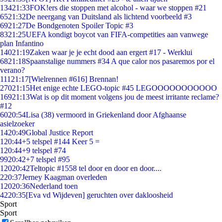
134
21:33
FOK!ers die stoppen met alcohol - waar we stoppen #21
65
21:32
De neergang van Duitsland als lichtend voorbeeld #3
69
21:27
De Bondgenoten Spoiler Topic #3
83
21:25
UEFA kondigt boycot van FIFA-competities aan vanwege
plan Infantino
140
21:19
Zaken waar je je echt dood aan ergert #17 - Werklui
68
21:18
Spaanstalige nummers #34 A que calor nos pasaremos por el
verano?
111
21:17
[Wielrennen #616] Brennan!
270
21:15
Het enige echte LEGO-topic #45 LEGOOOOOOOOOOO
169
21:13
Wat is op dit moment volgens jou de meest irritante reclame?
#12
60
20:54
Lisa (38) vermoord in Griekenland door Afghaanse
asielzoeker
14
20:49
Global Justice Report
1
20:44
+5 telspel #144 Keer 5 =
1
20:44
+9 telspel #74
99
20:42
+7 telspel #95
120
20:42
Teltopic #1558 tel door en door en door....
2
20:37
Jerney Kaagman overleden
120
20:36
Nederland toen
42
20:35
[Eva vd Wijdeven] geruchten over dakloosheid
Sport
Sport