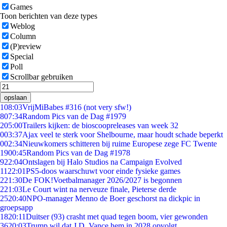
Games
Toon berichten van deze types
Weblog
Column
(P)review
Special
Poll
Scrollbar gebruiken
opslaan
1
08:03
VrijMiBabes #316 (not very sfw!)
8
07:34
Random Pics van de Dag #1979
2
05:00
Trailers kijken: de bioscoopreleases van week 32
0
03:37
Ajax veel te sterk voor Shelbourne, maar houdt schade beperkt
0
02:34
Nieuwkomers schitteren bij ruime Europese zege FC Twente
19
00:45
Random Pics van de Dag #1978
9
22:04
Ontslagen bij Halo Studios na Campaign Evolved
11
22:01
PS5-doos waarschuwt voor einde fysieke games
2
21:30
De FOK!Voetbalmanager 2026/2027 is begonnen
2
21:03
Le Court wint na nerveuze finale, Pieterse derde
25
20:40
NPO-manager Menno de Boer geschorst na dickpic in
groepsapp
18
20:11
Duitser (93) crasht met quad tegen boom, vier gewonden
36
20:03
Trump wil dat J.D. Vance hem in 2028 opvolgt