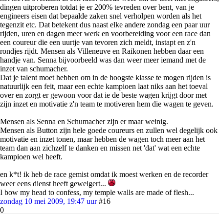
dingen uitproberen totdat je er 200% tevreden over bent, van je
engineers eisen dat bepaalde zaken snel verholpen worden als het
tegenzit etc. Dat betekent dus naast elke andere zondag een paar uur
rijden, uren en dagen meer werk en voorbereiding voor een race dan
een coureur die een uurtje van tevoren zich meldt, instapt en z'n
rondjes rijdt. Mensen als Villeneuve en Raikonen hebben daar een
handje van. Senna bijvoorbeeld was dan weer meer iemand met de
inzet van schumacher.
Dat je talent moet hebben om in de hoogste klasse te mogen rijden is
natuurlijk een feit, maar een echte kampioen laat niks aan het toeval
over en zorgt er gewoon voor dat ie de beste wagen krijgt door met
zijn inzet en motivatie z'n team te motiveren hem die wagen te geven.
Mensen als Senna en Schumacher zijn er maar weinig.
Mensen als Button zijn hele goede coureurs en zullen wel degelijk ook
motivatie en inzet tonen, maar hebben de wagen toch meer aan het
team dan aan zichzelf te danken en missen net 'dat' wat een echte
kampioen wel heeft.
en k*t! ik heb de race gemist omdat ik moest werken en de recorder
weer eens dienst heeft geweigert...
I bow my head to confess, my temple walls are made of flesh...
zondag 10 mei 2009, 19:47 uur
#16
0
INCY