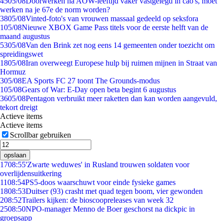
45
05/08
Doorwerken na AOW-leeftijd vaker vastgelegd in cao's, moet
werken na je 67e de norm worden?
38
05/08
Vinted-foto's van vrouwen massaal gedeeld op seksfora
1
05/08
Nieuwe XBOX Game Pass titels voor de eerste helft van de
maand augustus
53
05/08
Van den Brink zet nog eens 14 gemeenten onder toezicht om
spreidingswet
18
05/08
Iran overweegt Europese hulp bij ruimen mijnen in Straat van
Hormuz
3
05/08
EA Sports FC 27 toont The Grounds-modus
1
05/08
Gears of War: E-Day open beta begint 6 augustus
36
05/08
Pentagon verbruikt meer raketten dan kan worden aangevuld,
tekort dreigt
Actieve items
Actieve items
Scrollbar gebruiken
opslaan
17
08:55
'Zwarte weduwes' in Rusland trouwen soldaten voor
overlijdensuitkering
11
08:54
PS5-doos waarschuwt voor einde fysieke games
18
08:53
Duitser (93) crasht met quad tegen boom, vier gewonden
2
08:52
Trailers kijken: de bioscoopreleases van week 32
25
08:50
NPO-manager Menno de Boer geschorst na dickpic in
groepsapp