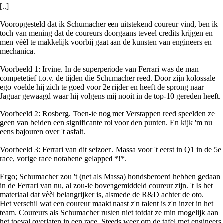
[..]
Vooropgesteld dat ik Schumacher een uitstekend coureur vind, ben ik
toch van mening dat de coureurs doorgaans teveel credits krijgen en
men vèèl te makkelijk voorbij gaat aan de kunsten van engineers en
mechanica.
Voorbeeld 1: Irvine. In de superperiode van Ferrari was de man
competetief t.o.v. de tijden die Schumacher reed. Door zijn kolossale
ego voelde hij zich te goed voor 2e rijder en heeft de sprong naar
Jaguar gewaagd waar hij volgens mij nooit in de top-10 gereden heeft.
Voorbeeld 2: Rosberg. Toen-ie nog met Verstappen reed speelden ze
geen van beiden een significante rol voor den punten. En kijk 'm nu
eens bajouren over 't asfalt.
Voorbeeld 3: Ferrari van dit seizoen. Massa voor 't eerst in Q1 in de 5e
race, vorige race notabene gelapped *!*.
Ergo; Schumacher zou 't (net als Massa) hondsberoerd hebben gedaan
in de Ferrari van nu, al zou-ie bovengemiddeld coureur zijn. 't Is het
materiaal dat vèèl belangrijker is, alsmede de R&D achter de oto.
Het verschil wat een coureur maakt naast z'n talent is z'n inzet in het
team. Coureurs als Schumacher rusten niet totdat ze min mogelijk aan
het toeval overlaten in een race. Steeds weer om de tafel met engineers,