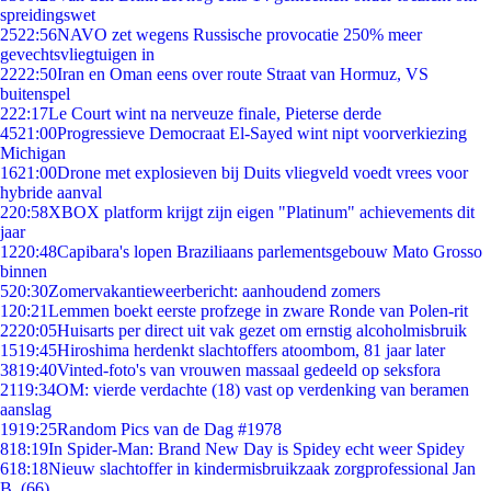
spreidingswet
25
22:56
NAVO zet wegens Russische provocatie 250% meer
gevechtsvliegtuigen in
22
22:50
Iran en Oman eens over route Straat van Hormuz, VS
buitenspel
2
22:17
Le Court wint na nerveuze finale, Pieterse derde
45
21:00
Progressieve Democraat El-Sayed wint nipt voorverkiezing
Michigan
16
21:00
Drone met explosieven bij Duits vliegveld voedt vrees voor
hybride aanval
2
20:58
XBOX platform krijgt zijn eigen "Platinum" achievements dit
jaar
12
20:48
Capibara's lopen Braziliaans parlementsgebouw Mato Grosso
binnen
5
20:30
Zomervakantieweerbericht: aanhoudend zomers
1
20:21
Lemmen boekt eerste profzege in zware Ronde van Polen-rit
22
20:05
Huisarts per direct uit vak gezet om ernstig alcoholmisbruik
15
19:45
Hiroshima herdenkt slachtoffers atoombom, 81 jaar later
38
19:40
Vinted-foto's van vrouwen massaal gedeeld op seksfora
21
19:34
OM: vierde verdachte (18) vast op verdenking van beramen
aanslag
19
19:25
Random Pics van de Dag #1978
8
18:19
In Spider-Man: Brand New Day is Spidey echt weer Spidey
6
18:18
Nieuw slachtoffer in kindermisbruikzaak zorgprofessional Jan
B. (66)