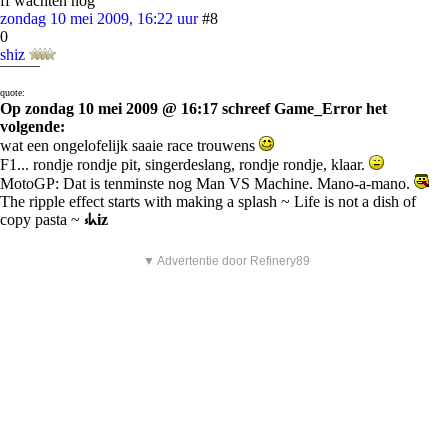
ff wachten nog
zondag 10 mei 2009, 16:22 uur
#8
0
shiz
¯¯¯¯¯
quote:
Op zondag 10 mei 2009 @ 16:17 schreef Game_Error het
volgende:
wat een ongelofelijk saaie race trouwens
F1... rondje rondje pit, singerdeslang, rondje rondje, klaar.
MotoGP: Dat is tenminste nog Man VS Machine. Mano-a-mano.
The ripple effect starts with making a splash ~ Life is not a dish of
copy pasta ~
⳽ᖾiz
▼ Advertentie door Refinery89