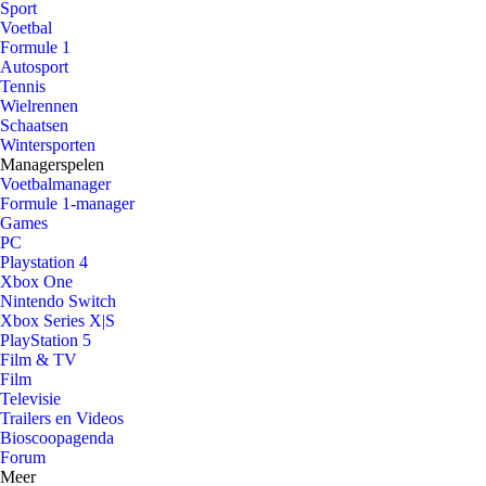
Sport
Voetbal
Formule 1
Autosport
Tennis
Wielrennen
Schaatsen
Wintersporten
Managerspelen
Voetbalmanager
Formule 1-manager
Games
PC
Playstation 4
Xbox One
Nintendo Switch
Xbox Series X|S
PlayStation 5
Film & TV
Film
Televisie
Trailers en Videos
Bioscoopagenda
Forum
Meer