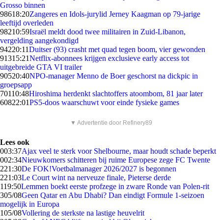
Grosso binnen
986
18:20
Zangeres en Idols-jurylid Jerney Kaagman op 79-jarige
leeftijd overleden
982
10:59
Israël meldt dood twee militairen in Zuid-Libanon,
vergelding aangekondigd
942
20:11
Duitser (93) crasht met quad tegen boom, vier gewonden
913
15:21
Netflix-abonnees krijgen exclusieve early access tot
uitgebreide GTA VI trailer
905
20:40
NPO-manager Menno de Boer geschorst na dickpic in
groepsapp
701
10:48
Hiroshima herdenkt slachtoffers atoombom, 81 jaar later
608
22:01
PS5-doos waarschuwt voor einde fysieke games
▼ Advertentie door Refinery89
Lees ook
0
03:37
Ajax veel te sterk voor Shelbourne, maar houdt schade beperkt
0
02:34
Nieuwkomers schitteren bij ruime Europese zege FC Twente
2
21:30
De FOK!Voetbalmanager 2026/2027 is begonnen
2
21:03
Le Court wint na nerveuze finale, Pieterse derde
1
19:50
Lemmen boekt eerste profzege in zware Ronde van Polen-rit
3
05/08
Geen Qatar en Abu Dhabi? Dan eindigt Formule 1-seizoen
mogelijk in Europa
1
05/08
Vollering de sterkste na lastige heuvelrit