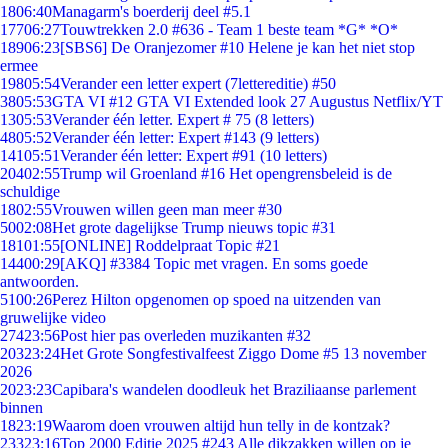
18
06:40
Managarm's boerderij deel #5.1
177
06:27
Touwtrekken 2.0 #636 - Team 1 beste team *G* *O*
189
06:23
[SBS6] De Oranjezomer #10 Helene je kan het niet stop
ermee
198
05:54
Verander een letter expert (7lettereditie) #50
38
05:53
GTA VI #12 GTA VI Extended look 27 Augustus Netflix/YT
13
05:53
Verander één letter. Expert # 75 (8 letters)
48
05:52
Verander één letter: Expert #143 (9 letters)
141
05:51
Verander één letter: Expert #91 (10 letters)
204
02:55
Trump wil Groenland #16 Het opengrensbeleid is de
schuldige
18
02:55
Vrouwen willen geen man meer #30
50
02:08
Het grote dagelijkse Trump nieuws topic #31
181
01:55
[ONLINE] Roddelpraat Topic #21
144
00:29
[AKQ] #3384 Topic met vragen. En soms goede
antwoorden.
51
00:26
Perez Hilton opgenomen op spoed na uitzenden van
gruwelijke video
274
23:56
Post hier pas overleden muzikanten #32
203
23:24
Het Grote Songfestivalfeest Ziggo Dome #5 13 november
2026
20
23:23
Capibara's wandelen doodleuk het Braziliaanse parlement
binnen
18
23:19
Waarom doen vrouwen altijd hun telly in de kontzak?
233
23:16
Top 2000 Editie 2025 #243 Alle dikzakken willen op je