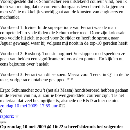
Vooropgesteld dat ik Schumacher een uitstekend coureur vind, ben ik
toch van mening dat de coureurs doorgaans teveel credits krijgen en
men vèèl te makkelijk voorbij gaat aan de kunsten van engineers en
mechanica.
Voorbeeld 1: Irvine. In de superperiode van Ferrari was de man
competetief t.o.v. de tijden die Schumacher reed. Door zijn kolossale
ego voelde hij zich te goed voor 2e rijder en heeft de sprong naar
Jaguar gewaagd waar hij volgens mij nooit in de top-10 gereden heeft.
Voorbeeld 2: Rosberg. Toen-ie nog met Verstappen reed speelden ze
geen van beiden een significante rol voor den punten. En kijk 'm nu
eens bajouren over 't asfalt.
Voorbeeld 3: Ferrari van dit seizoen. Massa voor 't eerst in Q1 in de 5e
race, vorige race notabene gelapped *!*.
Ergo; Schumacher zou 't (net als Massa) hondsberoerd hebben gedaan
in de Ferrari van nu, al zou-ie bovengemiddeld coureur zijn. 't Is het
materiaal dat vèèl belangrijker is, alsmede de R&D achter de oto.
zondag 10 mei 2009, 17:59 uur
#12
0
raptorix
quote:
Op zondag 10 mei 2009 @ 16:22 schreef shiznuts het volgende: