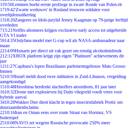
1
19:50
Lemmen boekt eerste profzege in zware Ronde van Polen-rit
17
19:42
'Zwarte weduwes' in Rusland trouwen soldaten voor
overlijdensuitkering
13
18:20
Zangeres en Idols-jurylid Jerney Kaagman op 79-jarige leeftijd
overleden
7
15:21
Netflix-abonnees krijgen exclusieve early access tot uitgebreide
GTA VI trailer
59
14:35
Onlyfans-model met G-cup wil als NASA-ambassadeur naar
maan
22
14:09
Huisarts per direct uit vak gezet om ernstig alcoholmisbruik
2
12:12
XBOX platform krijgt zijn eigen "Platinum" achievements dit
jaar
12
11:27
Capibara's lopen Braziliaans parlementsgebouw Mato Grosso
binnen
52
10:59
Israël meldt dood twee militairen in Zuid-Libanon, vergelding
aangekondigd
15
10:48
Hiroshima herdenkt slachtoffers atoombom, 81 jaar later
16
10:32
Drone met explosieven bij Duits vliegveld voedt vrees voor
hybride aanval
34
10:28
Wakker Dier dient klacht in tegen insectenfabriek Protix om
duurzaamheidsclaims
22
10:16
Iran en Oman eens over route Straat van Hormuz, VS
buitenspel
25
10:08
NAVO zet wegens Russische provocatie 250% meer
gevechtsvliegtuigen in