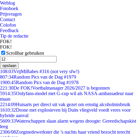
Weblog
Fotoboek
Prijsvragen
Contact
Colofon
Feedback
Tip de redactie
FOK!
FOK!
Scrollbar gebruiken
opslaan
1
08:03
VrijMiBabes #316 (not very sfw!)
8
07:34
Random Pics van de Dag #1979
19
00:45
Random Pics van de Dag #1978
2
21:30
De FOK!Voetbalmanager 2026/2027 is begonnen
59
14:35
Onlyfans-model met G-cup wil als NASA-ambassadeur naar
maan
22
14:09
Huisarts per direct uit vak gezet om ernstig alcoholmisbruik
16
10:32
Drone met explosieven bij Duits vliegveld voedt vrees voor
hybride aanval
56
09:33
Waterschappen slaan alarm wegens droogte: Gereedschapskist
leeg
23
06/08
Zorgmedewerkster die 's nachts haar vriend bezocht terecht