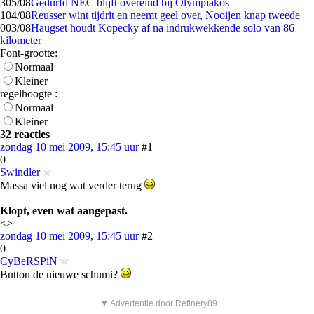
3
05/08
Gedurfd NEC blijft overeind bij Olympiakos
1
04/08
Reusser wint tijdrit en neemt geel over, Nooijen knap tweede
0
03/08
Haugset houdt Kopecky af na indrukwekkende solo van 86
kilometer
Font-grootte:
Normaal
Kleiner
regelhoogte :
Normaal
Kleiner
32 reacties
zondag 10 mei 2009, 15:45 uur
#1
0
Swindler
Massa viel nog wat verder terug
Klopt, even wat aangepast.
<>
zondag 10 mei 2009, 15:45 uur
#2
0
CyBeRSPiN
Button de nieuwe schumi?
▼ Advertentie door Refinery89