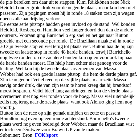
de pits bereiken om daar uit te stappen. Kimi Räikkönen zette Nick
Heidfeld onder grote druk voor de negende plaats, maar kon hem niet
passeren. Zijn pogingen moest hij in ronde 18 staken toen zijn wagen
opeens alle aandrijving verloor.
De eerste serie pitstops hadden geen invloed op de stand. Wel konden
Heidfeld, Rosberg en Hamilton veel langer doorrijden dan de andere
coureurs. Vooraan ging Barrichello erg snel en het gat naar Button
groeide met een seconde per ronde. De Braziliaan maakte al in ronde
30 zijn tweede stop en viel terug tot plaats vier. Button haalde bij zijn
tweede en laatste stop in ronde 48 harde banden, terwijl Barrichello
nog twee ronden op de zachtere banden kon rijden voor ook hij naar
de harde banden moest. Het hielp hem echter niet genoeg voor de
leiding. Wel kon hij de tweede plaats overnemen van Massa.
Webber had ook een goede laatste pitstop, die hem de derde plaats gaf.
Zijn teamgenoot Vettel reed op de vijfde plaats, maar zette Massa
stevig onder druk, die van zijn team te horen kreeg dat hij brandstof
moest besparen. Vettel bleef lang aandringen en kon de vierde plaats
overnemen met nog vier ronden voor de boeg. Massa viel uiteindelijk
zelfs nog terug naar de zesde plaats, want ook Alonso ging hem nog
voorbij.
Button kon de race op zijn gemak uitrijden en zette en passent
Hamilton nog even op een ronde achterstand. Barrichello's tweede
plaats werd nog even bedreigd door Webber, maar de Braziliaan wist
er toch een één-twee voor Brawn GP van te maken.
Submitter:
Bron:
FOK!sport