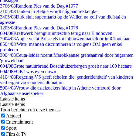
ontslagen
37
06/08
Random Pics van de Dag #1977
21
05/08
Tanken in België wordt nóg aantrekkelijker
34
05/08
Dirk sluit supermarkt op de Wallen na golf van diefstal en
agressie
12
05/08
Random Pics van de Dag #1976
6
04/08
Kraftwerk brengt ruimteschip terug naar Eindhoven
20
04/08
Apple vecht Britse eis tot inbouwen backdoor in iCloud aan
85
04/08
'Witte' mannen discrimineren is volgens OM geen enkel
probleem
30
04/08
Ceuta-leider noemt Marokkaanse grensaanval door migranten
'gruweldaad'
6
04/08
Grote natuurbrand Boschhuizerbergen groeit naar 100 hectare
6
04/08
FOK! was even down
41
04/08
Regering VS geeft scholen die 'genderidentiteit' van kinderen
verbergen voor ouders ultimatum
59
04/08
Vrouw die asielzoekers hielp in Athene vermoord door
Afghaanse asielzoeker
Laatste items
Laatste items
Toon berichten uit deze thema's
Actueel
Entertainment
Sport
Film & Tv