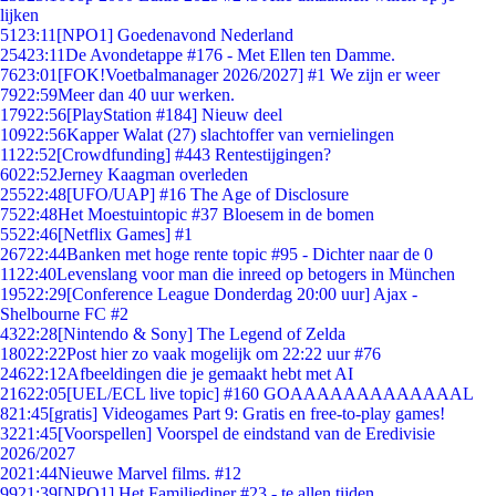
lijken
51
23:11
[NPO1] Goedenavond Nederland
254
23:11
De Avondetappe #176 - Met Ellen ten Damme.
76
23:01
[FOK!Voetbalmanager 2026/2027] #1 We zijn er weer
79
22:59
Meer dan 40 uur werken.
179
22:56
[PlayStation #184] Nieuw deel
109
22:56
Kapper Walat (27) slachtoffer van vernielingen
11
22:52
[Crowdfunding] #443 Rentestijgingen?
60
22:52
Jerney Kaagman overleden
255
22:48
[UFO/UAP] #16 The Age of Disclosure
75
22:48
Het Moestuintopic #37 Bloesem in de bomen
55
22:46
[Netflix Games] #1
267
22:44
Banken met hoge rente topic #95 - Dichter naar de 0
11
22:40
Levenslang voor man die inreed op betogers in München
195
22:29
[Conference League Donderdag 20:00 uur] Ajax -
Shelbourne FC #2
43
22:28
[Nintendo & Sony] The Legend of Zelda
180
22:22
Post hier zo vaak mogelijk om 22:22 uur #76
246
22:12
Afbeeldingen die je gemaakt hebt met AI
216
22:05
[UEL/ECL live topic] #160 GOAAAAAAAAAAAAAL
8
21:45
[gratis] Videogames Part 9: Gratis en free-to-play games!
32
21:45
[Voorspellen] Voorspel de eindstand van de Eredivisie
2026/2027
20
21:44
Nieuwe Marvel films. #12
99
21:39
[NPO1] Het Familiediner #23 - te allen tijden