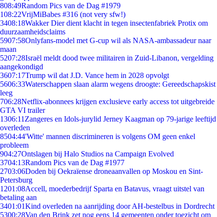
8
08:49
Random Pics van de Dag #1979
1
08:22
VrijMiBabes #316 (not very sfw!)
34
08:18
Wakker Dier dient klacht in tegen insectenfabriek Protix om
duurzaamheidsclaims
59
07:58
Onlyfans-model met G-cup wil als NASA-ambassadeur naar
maan
52
07:28
Israël meldt dood twee militairen in Zuid-Libanon, vergelding
aangekondigd
36
07:17
Trump wil dat J.D. Vance hem in 2028 opvolgt
56
06:33
Waterschappen slaan alarm wegens droogte: Gereedschapskist
leeg
7
06:28
Netflix-abonnees krijgen exclusieve early access tot uitgebreide
GTA VI trailer
13
06:11
Zangeres en Idols-jurylid Jerney Kaagman op 79-jarige leeftijd
overleden
85
04:44
'Witte' mannen discrimineren is volgens OM geen enkel
probleem
9
04:27
Ontslagen bij Halo Studios na Campaign Evolved
37
04:13
Random Pics van de Dag #1977
27
03:06
Doden bij Oekraïense droneaanvallen op Moskou en Sint-
Petersburg
12
01:08
Accell, moederbedrijf Sparta en Batavus, vraagt uitstel van
betaling aan
34
01:01
Kind overleden na aanrijding door AH-bestelbus in Dordrecht
53
00:28
Van den Brink zet nog eens 14 gemeenten onder toezicht om