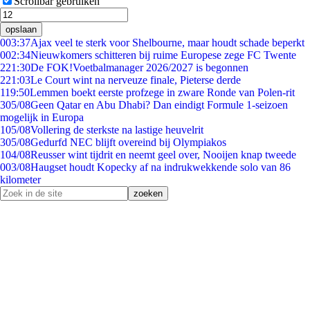
Scrollbar gebruiken
opslaan
0
03:37
Ajax veel te sterk voor Shelbourne, maar houdt schade beperkt
0
02:34
Nieuwkomers schitteren bij ruime Europese zege FC Twente
2
21:30
De FOK!Voetbalmanager 2026/2027 is begonnen
2
21:03
Le Court wint na nerveuze finale, Pieterse derde
1
19:50
Lemmen boekt eerste profzege in zware Ronde van Polen-rit
3
05/08
Geen Qatar en Abu Dhabi? Dan eindigt Formule 1-seizoen
mogelijk in Europa
1
05/08
Vollering de sterkste na lastige heuvelrit
3
05/08
Gedurfd NEC blijft overeind bij Olympiakos
1
04/08
Reusser wint tijdrit en neemt geel over, Nooijen knap tweede
0
03/08
Haugset houdt Kopecky af na indrukwekkende solo van 86
kilometer