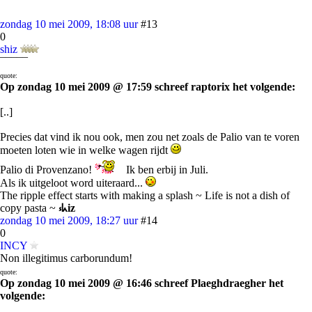
zondag 10 mei 2009, 18:08 uur
#13
0
shiz
¯¯¯¯¯
quote:
Op zondag 10 mei 2009 @ 17:59 schreef raptorix het volgende:
[..]
Precies dat vind ik nou ook, men zou net zoals de Palio van te voren
moeten loten wie in welke wagen rijdt
Palio di Provenzano!
Ik ben erbij in Juli.
Als ik uitgeloot word uiteraard...
The ripple effect starts with making a splash ~ Life is not a dish of
copy pasta ~
⳽ᖾiz
zondag 10 mei 2009, 18:27 uur
#14
0
INCY
Non illegitimus carborundum!
quote:
Op zondag 10 mei 2009 @ 16:46 schreef Plaeghdraegher het
volgende: