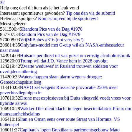
32
Help ons; deel dit item als je het leuk vond
Interessant sportnieuws gevonden?
Tip ons dan via de submit!
Helemaal sportgek?
Kom schrijven bij de sportcrew!
Meest gelezen
58115
00:45
Random Pics van de Dag #1978
8577
07:34
Random Pics van de Dag #1979
5700
08:03
VrijMiBabes #316 (not very sfw!)
2068
14:35
Onlyfans-model met G-cup wil als NASA-ambassadeur
naar maan
1439
14:09
Huisarts per direct uit vak gezet om ernstig alcoholmisbruik
1256
20:03
Trump wil dat J.D. Vance hem in 2028 opvolgt
1242
19:42
'Zwarte weduwes' in Rusland trouwen soldaten voor
overlijdensuitkering
1142
09:33
Waterschappen slaan alarm wegens droogte:
Gereedschapskist leeg
1134
10:08
NAVO zet wegens Russische provocatie 250% meer
gevechtsvliegtuigen in
1078
10:32
Drone met explosieven bij Duits vliegveld voedt vrees voor
hybride aanval
1069
10:28
Wakker Dier dient klacht in tegen insectenfabriek Protix om
duurzaamheidsclaims
1064
10:16
Iran en Oman eens over route Straat van Hormuz, VS
buitenspel
1060
11:27
Capibara's lopen Braziliaans parlementsgebouw Mato