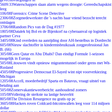
56
09:33
Waterschappen slaan alarm wegens droogte: Gereedschapskist
leeg
1
06/08
Forensics: Crime Scene Detective
23
06/08
Zorgmedewerkster die 's nachts haar vriend bezocht terecht
ontslagen
37
06/08
Random Pics van de Dag #1977
18
05/08
Datalek bij Bol en de Bijenkorf na cyberaanval op logistiek
partner Ceva
34
05/08
Kind overleden na aanrijding door AH-bestelbus in Dordrecht
6
05/08
Nieuw slachtoffer in kindermisbruikzaak zorgprofessional Jan
B. (66)
3
05/08
Geen Qatar en Abu Dhabi? Dan eindigt Formule 1-seizoen
mogelijk in Europa
5
05/08
Litouwen vindt opnieuw migrantentunnel onder grens met Wit-
Rusland
45
05/08
Progressieve Democraat El-Sayed wint nipt voorverkiezing
Michigan
12
05/08
Accell, moederbedrijf Sparta en Batavus, vraagt uitstel van
betaling aan
5
05/08
Zomervakantieweerbericht: aanhoudend zomers
1
05/08
Vollering de sterkste na lastige heuvelrit
8
05/08
The Division Resurgence nu gratis op pc
36
05/08
Hackers roven Coldcard-bitcoinwallets leeg voor 114 miljoen
dollar