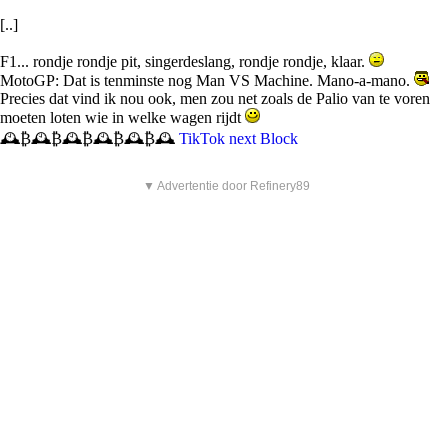
[..]
F1... rondje rondje pit, singerdeslang, rondje rondje, klaar.
MotoGP: Dat is tenminste nog Man VS Machine. Mano-a-mano.
Precies dat vind ik nou ook, men zou net zoals de Palio van te voren
moeten loten wie in welke wagen rijdt
🕰️₿🕰️₿🕰️₿🕰️₿🕰️₿🕰️
TikTok next Block
▼ Advertentie door Refinery89