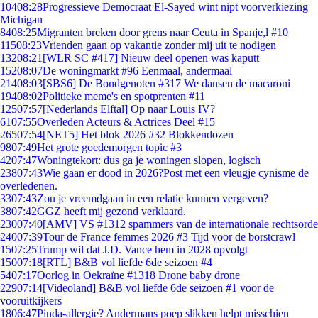
104
08:28
Progressieve Democraat El-Sayed wint nipt voorverkiezing
Michigan
84
08:25
Migranten breken door grens naar Ceuta in Spanje,l #10
115
08:23
Vrienden gaan op vakantie zonder mij uit te nodigen
132
08:21
[WLR SC #417] Nieuw deel openen was kaputt
152
08:07
De woningmarkt #96 Eenmaal, andermaal
214
08:03
[SBS6] De Bondgenoten #317 We dansen de macaroni
194
08:02
Politieke meme's en spotprenten #11
125
07:57
[Nederlands Elftal] Op naar Louis IV?
61
07:55
Overleden Acteurs & Actrices Deel #15
265
07:54
[NET5] Het blok 2026 #32 Blokkendozen
98
07:49
Het grote goedemorgen topic #3
42
07:47
Woningtekort: dus ga je woningen slopen, logisch
238
07:43
Wie gaan er dood in 2026?Post met een vleugje cynisme de
overledenen.
33
07:43
Zou je vreemdgaan in een relatie kunnen vergeven?
38
07:42
GGZ heeft mij gezond verklaard.
230
07:40
[AMV] VS #1312 spammers van de internationale rechtsorde
240
07:39
Tour de France femmes 2026 #3 Tijd voor de borstcrawl
15
07:25
Trump wil dat J.D. Vance hem in 2028 opvolgt
150
07:18
[RTL] B&B vol liefde 6de seizoen #4
54
07:17
Oorlog in Oekraïne #1318 Drone baby drone
229
07:14
[Videoland] B&B vol liefde 6de seizoen #1 voor de
vooruitkijkers
18
06:47
Pinda-allergie? Andermans poep slikken helpt misschien