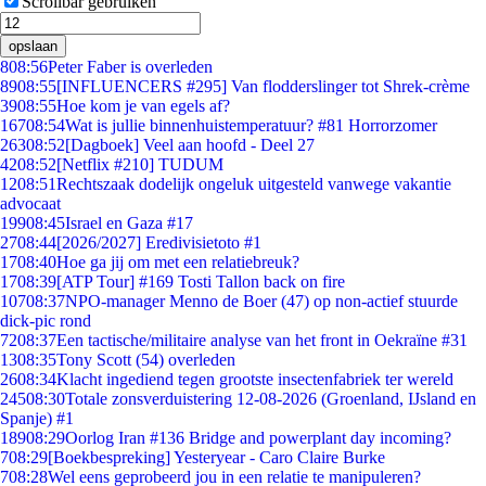
Scrollbar gebruiken
opslaan
8
08:56
Peter Faber is overleden
89
08:55
[INFLUENCERS #295] Van flodderslinger tot Shrek-crème
39
08:55
Hoe kom je van egels af?
167
08:54
Wat is jullie binnenhuistemperatuur? #81 Horrorzomer
263
08:52
[Dagboek] Veel aan hoofd - Deel 27
42
08:52
[Netflix #210] TUDUM
12
08:51
Rechtszaak dodelijk ongeluk uitgesteld vanwege vakantie
advocaat
199
08:45
Israel en Gaza #17
27
08:44
[2026/2027] Eredivisietoto #1
17
08:40
Hoe ga jij om met een relatiebreuk?
17
08:39
[ATP Tour] #169 Tosti Tallon back on fire
107
08:37
NPO-manager Menno de Boer (47) op non-actief stuurde
dick-pic rond
72
08:37
Een tactische/militaire analyse van het front in Oekraïne #31
13
08:35
Tony Scott (54) overleden
26
08:34
Klacht ingediend tegen grootste insectenfabriek ter wereld
245
08:30
Totale zonsverduistering 12-08-2026 (Groenland, IJsland en
Spanje) #1
189
08:29
Oorlog Iran #136 Bridge and powerplant day incoming?
7
08:29
[Boekbespreking] Yesteryear - Caro Claire Burke
7
08:28
Wel eens geprobeerd jou in een relatie te manipuleren?