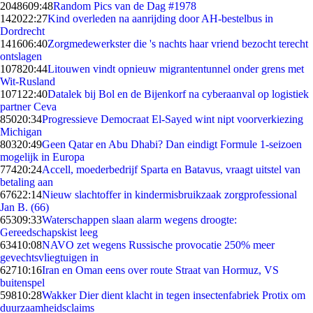
20486
09:48
Random Pics van de Dag #1978
1420
22:27
Kind overleden na aanrijding door AH-bestelbus in
Dordrecht
1416
06:40
Zorgmedewerkster die 's nachts haar vriend bezocht terecht
ontslagen
1078
20:44
Litouwen vindt opnieuw migrantentunnel onder grens met
Wit-Rusland
1071
22:40
Datalek bij Bol en de Bijenkorf na cyberaanval op logistiek
partner Ceva
850
20:34
Progressieve Democraat El-Sayed wint nipt voorverkiezing
Michigan
803
20:49
Geen Qatar en Abu Dhabi? Dan eindigt Formule 1-seizoen
mogelijk in Europa
774
20:24
Accell, moederbedrijf Sparta en Batavus, vraagt uitstel van
betaling aan
676
22:14
Nieuw slachtoffer in kindermisbruikzaak zorgprofessional
Jan B. (66)
653
09:33
Waterschappen slaan alarm wegens droogte:
Gereedschapskist leeg
634
10:08
NAVO zet wegens Russische provocatie 250% meer
gevechtsvliegtuigen in
627
10:16
Iran en Oman eens over route Straat van Hormuz, VS
buitenspel
598
10:28
Wakker Dier dient klacht in tegen insectenfabriek Protix om
duurzaamheidsclaims