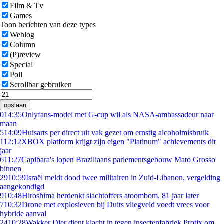
Film & Tv
Games
Toon berichten van deze types
Weblog
Column
(P)review
Special
Poll
Scrollbar gebruiken
opslaan
0
14:35
Onlyfans-model met G-cup wil als NASA-ambassadeur naar
maan
5
14:09
Huisarts per direct uit vak gezet om ernstig alcoholmisbruik
1
12:12
XBOX platform krijgt zijn eigen "Platinum" achievements dit
jaar
6
11:27
Capibara's lopen Braziliaans parlementsgebouw Mato Grosso
binnen
29
10:59
Israël meldt dood twee militairen in Zuid-Libanon, vergelding
aangekondigd
9
10:48
Hiroshima herdenkt slachtoffers atoombom, 81 jaar later
7
10:32
Drone met explosieven bij Duits vliegveld voedt vrees voor
hybride aanval
24
10:28
Wakker Dier dient klacht in tegen insectenfabriek Protix om