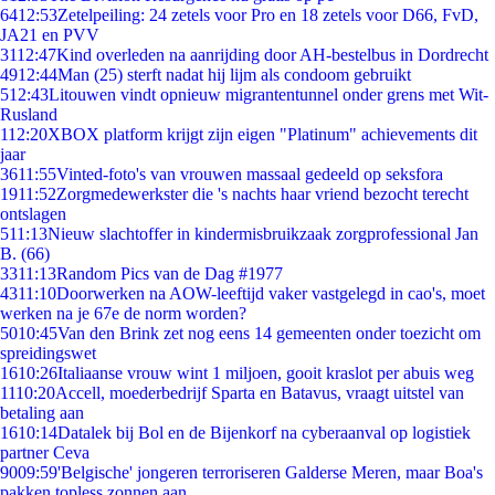
64
12:53
Zetelpeiling: 24 zetels voor Pro en 18 zetels voor D66, FvD,
JA21 en PVV
31
12:47
Kind overleden na aanrijding door AH-bestelbus in Dordrecht
49
12:44
Man (25) sterft nadat hij lijm als condoom gebruikt
5
12:43
Litouwen vindt opnieuw migrantentunnel onder grens met Wit-
Rusland
1
12:20
XBOX platform krijgt zijn eigen "Platinum" achievements dit
jaar
36
11:55
Vinted-foto's van vrouwen massaal gedeeld op seksfora
19
11:52
Zorgmedewerkster die 's nachts haar vriend bezocht terecht
ontslagen
5
11:13
Nieuw slachtoffer in kindermisbruikzaak zorgprofessional Jan
B. (66)
33
11:13
Random Pics van de Dag #1977
43
11:10
Doorwerken na AOW-leeftijd vaker vastgelegd in cao's, moet
werken na je 67e de norm worden?
50
10:45
Van den Brink zet nog eens 14 gemeenten onder toezicht om
spreidingswet
16
10:26
Italiaanse vrouw wint 1 miljoen, gooit kraslot per abuis weg
11
10:20
Accell, moederbedrijf Sparta en Batavus, vraagt uitstel van
betaling aan
16
10:14
Datalek bij Bol en de Bijenkorf na cyberaanval op logistiek
partner Ceva
90
09:59
'Belgische' jongeren terroriseren Galderse Meren, maar Boa's
pakken topless zonnen aan