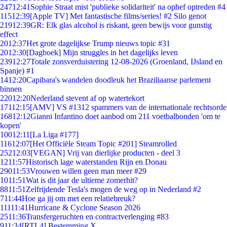
247
12:41
Sophie Straat mist 'publieke solidariteit' na ophef optreden #4
115
12:39
[Apple TV] Met fantastische films/series! #2 Silo genot
219
12:39
GR: Elk glas alcohol is riskant, geen bewijs voor gunstig
effect
20
12:37
Het grote dagelijkse Trump nieuws topic #31
20
12:30
[Dagboek] Mijn struggles in het dagelijks leven
239
12:27
Totale zonsverduistering 12-08-2026 (Groenland, IJsland en
Spanje) #1
14
12:20
Capibara's wandelen doodleuk het Braziliaanse parlement
binnen
220
12:20
Nederland stevent af op watertekort
171
12:15
[AMV] VS #1312 spammers van de internationale rechtsorde
168
12:12
Gianni Infantino doet aanbod om 211 voetbalbonden 'om te
kopen'
100
12:11
[La Liga #177]
116
12:07
[Het Officiële Steam Topic #201] Steamrolled
252
12:03
[VEGAN] Vrij van dierlijke producten - deel 3
12
11:57
Historisch lage waterstanden Rijn en Donau
290
11:53
Vrouwen willen geen man meer #29
10
11:51
Wat is dit jaar de ultieme zomerhit?
88
11:51
Zelfrijdende Tesla's mogen de weg op in Nederland #2
7
11:44
Hoe ga jij om met een relatiebreuk?
111
11:41
Hurricane & Cyclone Season 2026
25
11:36
Transfergeruchten en contractverlenging #83
9
11:34
[RTL4] Bestemming X