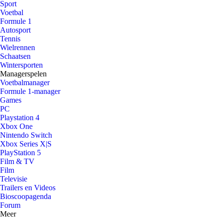
Sport
Voetbal
Formule 1
Autosport
Tennis
Wielrennen
Schaatsen
Wintersporten
Managerspelen
Voetbalmanager
Formule 1-manager
Games
PC
Playstation 4
Xbox One
Nintendo Switch
Xbox Series X|S
PlayStation 5
Film & TV
Film
Televisie
Trailers en Videos
Bioscoopagenda
Forum
Meer