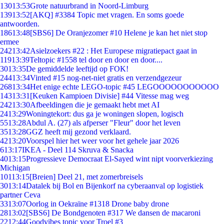
130
13:53
Grote natuurbrand in Noord-Limburg
139
13:52
[AKQ] #3384 Topic met vragen. En soms goede
antwoorden.
186
13:48
[SBS6] De Oranjezomer #10 Helene je kan het niet stop
ermee
242
13:42
Asielzoekers #22 : Het Europese migratiepact gaat in
119
13:39
Teltopic #1558 tel door en door en door....
30
13:35
De gemiddelde leeftijd op FOK!
244
13:34
Vinted #15 nog-net-niet gratis en verzendgezeur
268
13:34
Het enige echte LEGO-topic #45 LEGOOOOOOOOOOO
143
13:31
[Keuken Kampioen Divisie] #44 Vitesse mag weg
242
13:30
Afbeeldingen die je gemaakt hebt met AI
24
13:29
Woningtekort: dus ga je woningen slopen, logisch
55
13:28
Abdul A. (27) als afperser "Fleur" door het leven
35
13:28
GGZ heeft mij gezond verklaard.
42
13:20
Voorspel hier het weer voor het gehele jaar 2026
6
13:17
IKEA - Deel 114 Skruva & Snacka
40
13:15
Progressieve Democraat El-Sayed wint nipt voorverkiezing
Michigan
101
13:15
[Breien] Deel 21, met zomerbreisels
30
13:14
Datalek bij Bol en Bijenkorf na cyberaanval op logistiek
partner Ceva
33
13:07
Oorlog in Oekraïne #1318 Drone baby drone
28
13:02
[SBS6] De Bondgenoten #317 We dansen de macaroni
22
12:44
Goodvibes topic voor Troel #3