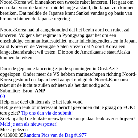
Noord-Korea wil binnenkort een tweede raket lanceren. Het gaat om
een raket voor de korte of middellange afstand, die Japan zou kunnen
bereiken. Dat meldde de Japanse krant Sankei vandaag op basis van
bronnen binnen de Japanse regering.
Noord-Korea had al aangekondigd dat het begin april een raket zal
lanceren. Volgens het regime in Pyongyang gaat het om een
onschuldige communicatiesatelliet, maar inlichtingendiensten in Japan,
Zuid-Korea en de Verenigde Staten vrezen dat Noord-Korea een
langeafstandsraket wil testen. Die zou de Amerikaanse staat Alaska
kunnen bereiken.
Door de geplande lancering zijn de spanningen in Oost-Azië
opgelopen. Onder meer de VS hebben marineschepen richting Noord-
Korea gestuurd en Japan heeft aangekondigd de Noord-Koreaanse
raket uit de lucht te zullen schieten als het dat nodig acht.
Submitter:
Bron:
ANP
60
Help ons; deel dit item als je het leuk vond
Heb je een leuk of interessant bericht gevonden dat je graag op FOK!
terug ziet?
Tip ons dan via de submit!
Zoek jij altijd de leukste nieuwtjes en kun je daar leuk over schrijven?
Meld je aan als nieuwsposter!
Meest gelezen
64139
00:35
Random Pics van de Dag #1977