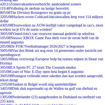
4
20:11
Zomervakantieweerbericht: aanhoudend zomers
1
19:48
Vollering de sterkste na lastige heuvelrit
8
05/08
The Division Resurgence nu gratis op pc
32
05/08
Hackers roven Coldcard-bitcoinwallets leeg voor 114 miljoen
dollar
43
05/08
Doorwerken na AOW-leeftijd vaker vastgelegd in cao's, moet
werken na je 67e de norm worden?
36
05/08
Vinted-foto's van vrouwen massaal gedeeld op seksfora
1
05/08
Nieuwe XBOX Game Pass titels voor de eerste helft van de
maand augustus
2
05/08
De FOK!Voetbalmanager 2026/2027 is begonnen
50
05/08
Van den Brink zet nog eens 14 gemeenten onder toezicht om
spreidingswet
18
05/08
Iran overweegt Europese hulp bij ruimen mijnen in Straat van
Hormuz
3
05/08
EA Sports FC 27 toont The Grounds-modus
1
05/08
Gears of War: E-Day open beta begint 6 augustus
36
05/08
Pentagon verbruikt meer raketten dan kan worden aangevuld,
tekort dreigt
21
05/08
Tanken in België wordt nóg aantrekkelijker
34
05/08
Dirk sluit supermarkt op de Wallen na golf van diefstal en
agressie
13
05/08
Nederlander (23) aangehouden in Duitsland na snelheid van
235 km/u