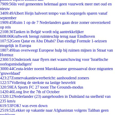
79
09:56
In veel gemeenten helemaal geen vuurwerk meer met oud en
nieuw
34
09:49
Albert Heijn halveert tempo van Koopzegels sparen vanaf
september
19
09:45
Ruim 1 op de 7 Nederlanders gaan deze zomer onverzekerd
op reis
21
08:36
Tanken in België wordt nóg aantrekkelijker
6
08:06
Kraftwerk brengt ruimteschip terug naar Eindhoven
1
07:52
Geen Qatar en Abu Dhabi? Dan eindigt Formule 1-seizoen
mogelijk in Europa
18
07:49
Iran overweegt Europese hulp bij ruimen mijnen in Straat van
Hormuz
23
00:51
Onderzoek naar flyers met waarschuwing voor 'Israëlische
oorlogsmisdadigers'
30
00:44
Ceuta-leider noemt Marokkaanse grensaanval door migranten
'gruweldaad'
4
23:27
Zomervakantieweerbericht: aanhoudend zomers
1
22:57
Vollering de sterkste na lastige heuvelrit
3
20:59
EA Sports FC 27 toont The Grounds-modus
14
20:46
Long live the 7th of October
13
20:12
Nederlander (23) aangehouden in Duitsland na snelheid van
235 km/u
6
19:53
FOK! was even down
25
19:52
Lekker op vakantie naar Afghanistan volgens Taliban geen
probleem