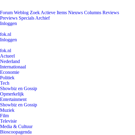
Forum
Weblog
Zoek
Actieve Items
Nieuws
Columns
Reviews
Previews
Specials
Archief
Inloggen
fok.nl
Inloggen
fok.nl
Actueel
Nederland
Internationaal
Economie
Politiek
Tech
Showbiz en Gossip
Opmerkelijk
Entertainment
Showbiz en Gossip
Muziek
Film
Televisie
Media & Cultuur
Bioscoopagenda