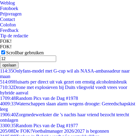
Weblog
Fotoboek
Prijsvragen
Contact
Colofon
Feedback
Tip de redactie
FOK!
FOK!
Scrollbar gebruiken
opslaan
1
14:35
Onlyfans-model met G-cup wil als NASA-ambassadeur naar
maan
5
14:09
Huisarts per direct uit vak gezet om ernstig alcoholmisbruik
7
10:32
Drone met explosieven bij Duits vliegveld voedt vrees voor
hybride aanval
17
09:48
Random Pics van de Dag #1978
40
09:33
Waterschappen slaan alarm wegens droogte: Gereedschapskist
leeg
19
06:40
Zorgmedewerkster die 's nachts haar vriend bezocht terecht
ontslagen
33
00:35
Random Pics van de Dag #1977
2
05/08
De FOK!Voetbalmanager 2026/2027 is begonnen