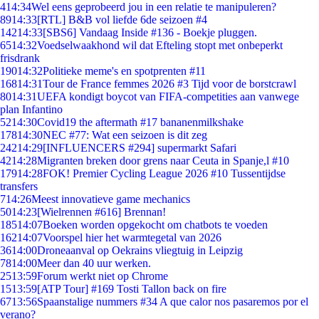
4
14:34
Wel eens geprobeerd jou in een relatie te manipuleren?
89
14:33
[RTL] B&B vol liefde 6de seizoen #4
142
14:33
[SBS6] Vandaag Inside #136 - Boekje pluggen.
65
14:32
Voedselwaakhond wil dat Efteling stopt met onbeperkt
frisdrank
190
14:32
Politieke meme's en spotprenten #11
168
14:31
Tour de France femmes 2026 #3 Tijd voor de borstcrawl
80
14:31
UEFA kondigt boycot van FIFA-competities aan vanwege
plan Infantino
52
14:30
Covid19 the aftermath #17 bananenmilkshake
178
14:30
NEC #77: Wat een seizoen is dit zeg
242
14:29
[INFLUENCERS #294] supermarkt Safari
42
14:28
Migranten breken door grens naar Ceuta in Spanje,l #10
179
14:28
FOK! Premier Cycling League 2026 #10 Tussentijdse
transfers
7
14:26
Meest innovatieve game mechanics
50
14:23
[Wielrennen #616] Brennan!
185
14:07
Boeken worden opgekocht om chatbots te voeden
162
14:07
Voorspel hier het warmtegetal van 2026
36
14:00
Droneaanval op Oekrains vliegtuig in Leipzig
78
14:00
Meer dan 40 uur werken.
25
13:59
Forum werkt niet op Chrome
15
13:59
[ATP Tour] #169 Tosti Tallon back on fire
67
13:56
Spaanstalige nummers #34 A que calor nos pasaremos por el
verano?