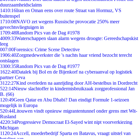
duurzaamheidsclaims
14
10:16
Iran en Oman eens over route Straat van Hormuz, VS
buitenspel
17
10:08
NAVO zet wegens Russische provocatie 250% meer
gevechtsvliegtuigen in
17
09:48
Random Pics van de Dag #1978
40
09:33
Waterschappen slaan alarm wegens droogte: Gereedschapskist
leeg
0
07:00
Forensics: Crime Scene Detective
19
06:40
Zorgmedewerkster die 's nachts haar vriend bezocht terecht
ontslagen
33
00:35
Random Pics van de Dag #1977
16
22:40
Datalek bij Bol en de Bijenkorf na cyberaanval op logistiek
partner Ceva
31
22:27
Kind overleden na aanrijding door AH-bestelbus in Dordrecht
5
22:14
Nieuw slachtoffer in kindermisbruikzaak zorgprofessional Jan
B. (66)
1
20:49
Geen Qatar en Abu Dhabi? Dan eindigt Formule 1-seizoen
mogelijk in Europa
5
20:44
Litouwen vindt opnieuw migrantentunnel onder grens met Wit-
Rusland
42
20:34
Progressieve Democraat El-Sayed wint nipt voorverkiezing
Michigan
11
20:24
Accell, moederbedrijf Sparta en Batavus, vraagt uitstel van
betaling aan