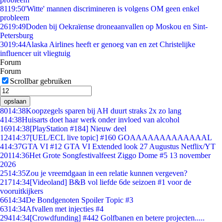
81
19:50
'Witte' mannen discrimineren is volgens OM geen enkel
probleem
26
19:49
Doden bij Oekraïense droneaanvallen op Moskou en Sint-
Petersburg
30
19:44
Alaska Airlines heeft er genoeg van en zet Christelijke
influencer uit vliegtuig
Forum
Forum
Scrollbar gebruiken
opslaan
80
14:38
Koopzegels sparen bij AH duurt straks 2x zo lang
4
14:38
Huisarts doet haar werk onder invloed van alcohol
169
14:38
[PlayStation #184] Nieuw deel
124
14:37
[UEL/ECL live topic] #160 GOAAAAAAAAAAAAAL
4
14:37
GTA VI #12 GTA VI Extended look 27 Augustus Netflix/YT
201
14:36
Het Grote Songfestivalfeest Ziggo Dome #5 13 november
2026
25
14:35
Zou je vreemdgaan in een relatie kunnen vergeven?
217
14:34
[Videoland] B&B vol liefde 6de seizoen #1 voor de
vooruitkijkers
66
14:34
De Bondgenoten Spoiler Topic #3
63
14:34
Afvallen met injecties #4
294
14:34
[Crowdfunding] #442 Golfbanen en betere projecten.....