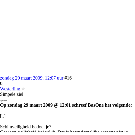
zondag 29 maart 2009, 12:07 uur
#16
0
Westerling
Simpele ziel
quote:
Op zondag 29 maart 2009 @ 12:01 schreef BasOne het volgende:
[..]
Schijnveiligheid bedoel je?
Gewoon veiligheid bedoel ik. Dat je beter dergelijke wapens niet in