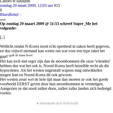
Laboro te salutante
zondag 29 maart 2009, 12:03 uur
#15
0
BluesRebel
quote:
Op zondag 29 maart 2009 @ 11:53 schreef Super_Me het
volgende:
[..]
Wellicht omdat N-Korea nooit echt openheid in zaken heeft gegeven,
en dus vrijwel niemand kan weten om wat voor een type raket het
gok ik maar hoor
gaat?
Het kan toch niet erger zijn dan de atoombommen die onze 'vrienden'
hebben dus wat het ook is, Noord-Korea heeft hetzelfde recht als die
hypocrieten. Als het westen ongestraft wapens mag ontwikkelen
mogen Iran en Noord-Korea dit ook gewoon.
Het westen zeurt wel de hele tijd maar dan moeten ze ook het goede
voorbeeld EERST geven door hun atoombommen te vernietigen.
Aangezien ze dat nooit zullen doen, zullen zulke landen zich bedreigd
voelen.
▼ Advertentie door Refinery89