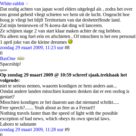
White-rabbit
Dat nodig achten van japan word elders uitgelegd als , zodra het over
ons grond gebeid vliegt schieten we hem uit de lucht. Ongeacht hoe
hoog je vliegt het blijft Territorium van dat desbetreffende land.
Zal mijn benieuwen of N-korea dat ding wil lanceren.
Ze schijnen stage 2 van start klaar maken achter de rug hebben.
Nu alleen nog fuel erin en afschieten , Of misschien is het een personal
1 april joke van die kleine dreumes
zondag 29 maart 2009, 11:23 uur
#8
0
BasOne
Spaceship!
quote:
Op zondag 29 maart 2009 @ 10:59 schreef sjaak.trekhaak het
volgende:
niet te serieus nemen, waaorm kondigen ze hem anders aan...
Omdat andere landen misschien kunnen denken dat er een oorlog is
gestart?
Misschien kondigen ze het daarom aan dat niemand schrikt.....
Free speech?....... Yeah about as free as a Ferrari!!
Nothing travels faster than the speed of light with the possible
exception of bad news, which obeys its own special laws.
Laboro te salutante
zondag 29 maart 2009, 11:28 uur
#9
0