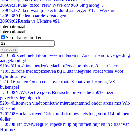
206
09:38
Punk, disco, New Wave of? #60 Sing along...
139
09:38
Zaken waar je je echt dood aan ergert #17 - Werklui
14
09:38
Aftellen naar de kerstdagen
206
09:02
Russia vs Ukraine #91
Internationaal
Internationaal
Scrollbar gebruiken
opslaan
28
10:59
Israël meldt dood twee militairen in Zuid-Libanon, vergelding
aangekondigd
9
10:48
Hiroshima herdenkt slachtoffers atoombom, 81 jaar later
7
10:32
Drone met explosieven bij Duits vliegveld voedt vrees voor
hybride aanval
13
10:16
Iran en Oman eens over route Straat van Hormuz, VS
buitenspel
17
10:08
NAVO zet wegens Russische provocatie 250% meer
gevechtsvliegtuigen in
5
20:44
Litouwen vindt opnieuw migrantentunnel onder grens met Wit-
Rusland
32
05/08
Hackers roven Coldcard-bitcoinwallets leeg voor 114 miljoen
dollar
18
05/08
Iran overweegt Europese hulp bij ruimen mijnen in Straat van
Hormuz