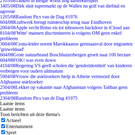
21
05/08
Tanken in België wordt nóg aantrekkelijker
34
05/08
Dirk sluit supermarkt op de Wallen na golf van diefstal en
agressie
12
05/08
Random Pics van de Dag #1976
6
04/08
Kraftwerk brengt ruimteschip terug naar Eindhoven
20
04/08
Apple vecht Britse eis tot inbouwen backdoor in iCloud aan
81
04/08
'Witte' mannen discrimineren is volgens OM geen enkel
probleem
30
04/08
Ceuta-leider noemt Marokkaanse grensaanval door migranten
'gruweldaad'
6
04/08
Grote natuurbrand Boschhuizerbergen groeit naar 100 hectare
6
04/08
FOK! was even down
41
04/08
Regering VS geeft scholen die 'genderidentiteit' van kinderen
verbergen voor ouders ultimatum
59
04/08
Vrouw die asielzoekers hielp in Athene vermoord door
Afghaanse asielzoeker
25
04/08
Lekker op vakantie naar Afghanistan volgens Taliban geen
probleem
23
04/08
Random Pics van de Dag #1975
Laatste items
Laatste items
Toon berichten uit deze thema's
Actueel
Entertainment
Sport