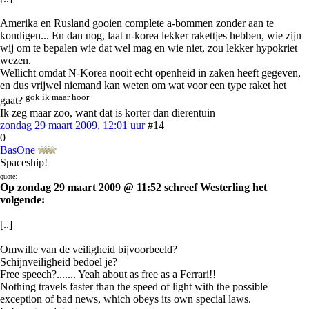
Amerika en Rusland gooien complete a-bommen zonder aan te
kondigen... En dan nog, laat n-korea lekker rakettjes hebben, wie zijn
wij om te bepalen wie dat wel mag en wie niet, zou lekker hypokriet
wezen.
Wellicht omdat N-Korea nooit echt openheid in zaken heeft gegeven,
en dus vrijwel niemand kan weten om wat voor een type raket het
gok ik maar hoor
gaat?
Ik zeg maar zoo, want dat is korter dan dierentuin
zondag 29 maart 2009, 12:01 uur
#14
0
BasOne
Spaceship!
quote:
Op zondag 29 maart 2009 @ 11:52 schreef Westerling het
volgende:
[..]
Omwille van de veiligheid bijvoorbeeld?
Schijnveiligheid bedoel je?
Free speech?....... Yeah about as free as a Ferrari!!
Nothing travels faster than the speed of light with the possible
exception of bad news, which obeys its own special laws.