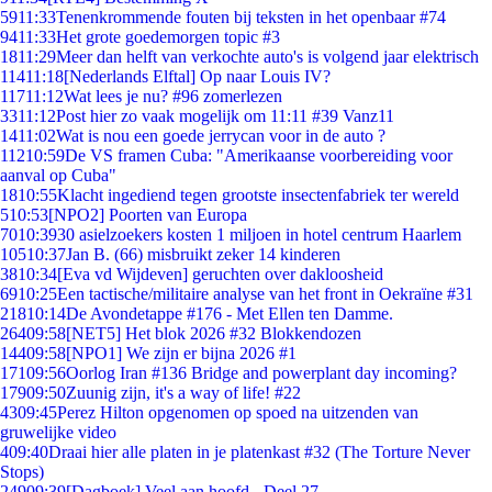
59
11:33
Tenenkrommende fouten bij teksten in het openbaar #74
94
11:33
Het grote goedemorgen topic #3
18
11:29
Meer dan helft van verkochte auto's is volgend jaar elektrisch
114
11:18
[Nederlands Elftal] Op naar Louis IV?
117
11:12
Wat lees je nu? #96 zomerlezen
33
11:12
Post hier zo vaak mogelijk om 11:11 #39 Vanz11
14
11:02
Wat is nou een goede jerrycan voor in de auto ?
112
10:59
De VS framen Cuba: "Amerikaanse voorbereiding voor
aanval op Cuba"
18
10:55
Klacht ingediend tegen grootste insectenfabriek ter wereld
5
10:53
[NPO2] Poorten van Europa
70
10:39
30 asielzoekers kosten 1 miljoen in hotel centrum Haarlem
105
10:37
Jan B. (66) misbruikt zeker 14 kinderen
38
10:34
[Eva vd Wijdeven] geruchten over dakloosheid
69
10:25
Een tactische/militaire analyse van het front in Oekraïne #31
218
10:14
De Avondetappe #176 - Met Ellen ten Damme.
264
09:58
[NET5] Het blok 2026 #32 Blokkendozen
144
09:58
[NPO1] We zijn er bijna 2026 #1
171
09:56
Oorlog Iran #136 Bridge and powerplant day incoming?
179
09:50
Zuunig zijn, it's a way of life! #22
43
09:45
Perez Hilton opgenomen op spoed na uitzenden van
gruwelijke video
4
09:40
Draai hier alle platen in je platenkast #32 (The Torture Never
Stops)
249
09:39
[Dagboek] Veel aan hoofd - Deel 27