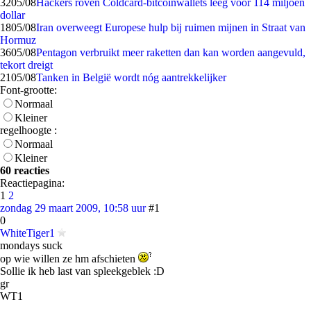
32
05/08
Hackers roven Coldcard-bitcoinwallets leeg voor 114 miljoen
dollar
18
05/08
Iran overweegt Europese hulp bij ruimen mijnen in Straat van
Hormuz
36
05/08
Pentagon verbruikt meer raketten dan kan worden aangevuld,
tekort dreigt
21
05/08
Tanken in België wordt nóg aantrekkelijker
Font-grootte:
Normaal
Kleiner
regelhoogte :
Normaal
Kleiner
60 reacties
Reactiepagina:
1
2
zondag 29 maart 2009, 10:58 uur
#1
0
WhiteTiger1
mondays suck
op wie willen ze hm afschieten
Sollie ik heb last van spleekgeblek :D
gr
WT1