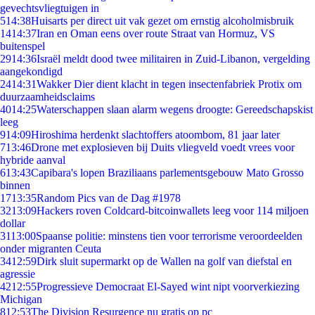
gevechtsvliegtuigen in
5
14:38
Huisarts per direct uit vak gezet om ernstig alcoholmisbruik
14
14:37
Iran en Oman eens over route Straat van Hormuz, VS
buitenspel
29
14:36
Israël meldt dood twee militairen in Zuid-Libanon, vergelding
aangekondigd
24
14:31
Wakker Dier dient klacht in tegen insectenfabriek Protix om
duurzaamheidsclaims
40
14:25
Waterschappen slaan alarm wegens droogte: Gereedschapskist
leeg
9
14:09
Hiroshima herdenkt slachtoffers atoombom, 81 jaar later
7
13:46
Drone met explosieven bij Duits vliegveld voedt vrees voor
hybride aanval
6
13:43
Capibara's lopen Braziliaans parlementsgebouw Mato Grosso
binnen
17
13:35
Random Pics van de Dag #1978
32
13:09
Hackers roven Coldcard-bitcoinwallets leeg voor 114 miljoen
dollar
31
13:00
Spaanse politie: minstens tien voor terrorisme veroordeelden
onder migranten Ceuta
34
12:59
Dirk sluit supermarkt op de Wallen na golf van diefstal en
agressie
42
12:55
Progressieve Democraat El-Sayed wint nipt voorverkiezing
Michigan
8
12:53
The Division Resurgence nu gratis op pc