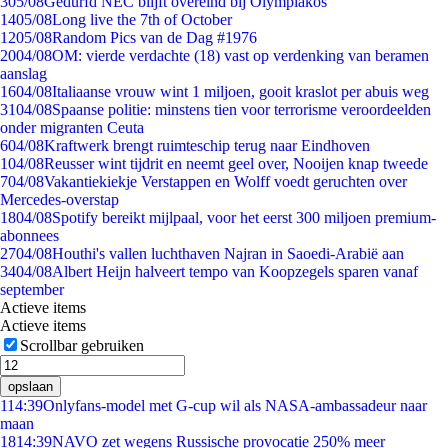
3
05/08
Gedurfd NEC blijft overeind bij Olympiakos
14
05/08
Long live the 7th of October
12
05/08
Random Pics van de Dag #1976
20
04/08
OM: vierde verdachte (18) vast op verdenking van beramen
aanslag
16
04/08
Italiaanse vrouw wint 1 miljoen, gooit kraslot per abuis weg
31
04/08
Spaanse politie: minstens tien voor terrorisme veroordeelden
onder migranten Ceuta
6
04/08
Kraftwerk brengt ruimteschip terug naar Eindhoven
1
04/08
Reusser wint tijdrit en neemt geel over, Nooijen knap tweede
7
04/08
Vakantiekiekje Verstappen en Wolff voedt geruchten over
Mercedes-overstap
18
04/08
Spotify bereikt mijlpaal, voor het eerst 300 miljoen premium-
abonnees
27
04/08
Houthi's vallen luchthaven Najran in Saoedi-Arabië aan
34
04/08
Albert Heijn halveert tempo van Koopzegels sparen vanaf
september
Actieve items
Actieve items
Scrollbar gebruiken
opslaan
1
14:39
Onlyfans-model met G-cup wil als NASA-ambassadeur naar
maan
18
14:39
NAVO zet wegens Russische provocatie 250% meer