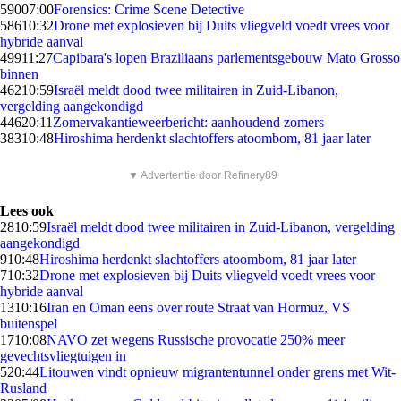
590
07:00
Forensics: Crime Scene Detective
586
10:32
Drone met explosieven bij Duits vliegveld voedt vrees voor
hybride aanval
499
11:27
Capibara's lopen Braziliaans parlementsgebouw Mato Grosso
binnen
462
10:59
Israël meldt dood twee militairen in Zuid-Libanon,
vergelding aangekondigd
446
20:11
Zomervakantieweerbericht: aanhoudend zomers
383
10:48
Hiroshima herdenkt slachtoffers atoombom, 81 jaar later
▼ Advertentie door Refinery89
Lees ook
28
10:59
Israël meldt dood twee militairen in Zuid-Libanon, vergelding
aangekondigd
9
10:48
Hiroshima herdenkt slachtoffers atoombom, 81 jaar later
7
10:32
Drone met explosieven bij Duits vliegveld voedt vrees voor
hybride aanval
13
10:16
Iran en Oman eens over route Straat van Hormuz, VS
buitenspel
17
10:08
NAVO zet wegens Russische provocatie 250% meer
gevechtsvliegtuigen in
5
20:44
Litouwen vindt opnieuw migrantentunnel onder grens met Wit-
Rusland