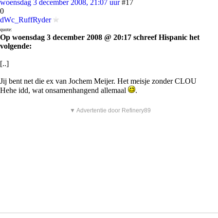
woensdag 3 december 2008, 21:07 uur
#17
0
dWc_RuffRyder
quote:
Op woensdag 3 december 2008 @ 20:17 schreef Hispanic het
volgende:
[..]
Jij bent net die ex van Jochem Meijer. Het meisje zonder CLOU
Hehe idd, wat onsamenhangend allemaal
.
▼ Advertentie door Refinery89