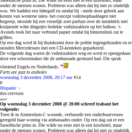
Saoedische prins in. Die wilde nu eens niet in een luxehotel, maar
onder de mensen wonen. Probleem was alleen dat hij niet zo zindelijk
was. We hadden een hittegolf en omdat hij - mede door gebrek aan
kennis van westerse talen- het concept vuilnisophaaldagen niet
begreep, strooide hij een vreselijk zoet parfum over de inmiddels met
kruipende witte dingetjes bedekte vuilniszakken op het balkon. 's
Avonds rook het naar verbrand papier omdat hij binnenshuis zat te
grillen.
Op een dag werd ik bij thuiskomst door de politie tegengehouden en er
stonden Mercedessen met een CD-kenteken geparkeerd.
De volgende dag waren de vuilniszakken weg en werd er opengedaan
door een schoonmaker die de ambassade gestuurd had. Die sprak
vloeiend Engels en Nederlands.
Farts are jazz to assholes
woensdag 3 december 2008, 20:17 uur
#14
0
Hispanic
dos cervezas
quote:
Op woensdag 3 december 2008 @ 20:08 schreef trabant het
volgende:
Toen ik in Amsterdam-C woonde, verhuurde een onderbuurvrouw
geregeld haar woning via ambassades onder. Op een dag zat er een
Saoedische prins in. Die wilde nu eens niet in een luxehotel, maar
onder de mensen wonen. Probleem was alleen dat hij niet zo zindelijk