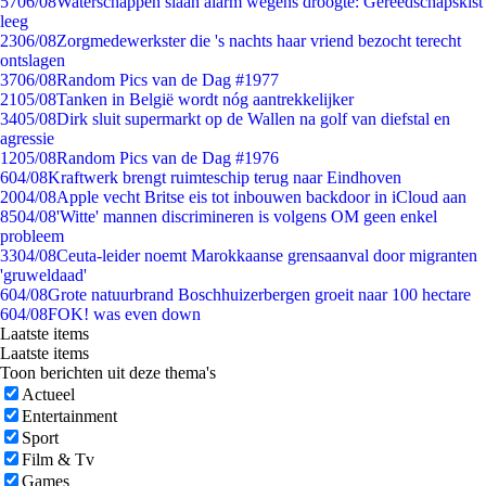
57
06/08
Waterschappen slaan alarm wegens droogte: Gereedschapskist
leeg
23
06/08
Zorgmedewerkster die 's nachts haar vriend bezocht terecht
ontslagen
37
06/08
Random Pics van de Dag #1977
21
05/08
Tanken in België wordt nóg aantrekkelijker
34
05/08
Dirk sluit supermarkt op de Wallen na golf van diefstal en
agressie
12
05/08
Random Pics van de Dag #1976
6
04/08
Kraftwerk brengt ruimteschip terug naar Eindhoven
20
04/08
Apple vecht Britse eis tot inbouwen backdoor in iCloud aan
85
04/08
'Witte' mannen discrimineren is volgens OM geen enkel
probleem
33
04/08
Ceuta-leider noemt Marokkaanse grensaanval door migranten
'gruweldaad'
6
04/08
Grote natuurbrand Boschhuizerbergen groeit naar 100 hectare
6
04/08
FOK! was even down
Laatste items
Laatste items
Toon berichten uit deze thema's
Actueel
Entertainment
Sport
Film & Tv
Games