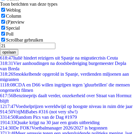
Toon berichten van deze types
Weblog
Column
(P)review
Special
Poll
Scrollbar gebruiken
opslaan
6
18:47
Italië hindert reizigers uit Spanje na migratiecrisis Ceuta
3
18:31
Vier aanhoudingen na doodsbedreiging burgemeester Depla
van Breda
3
18:26
Smokkelbende opgerold in Spanje, verdienden miljoenen aan
migranten
11
18:08
CDA en D66 willen ingrijpen tegen 'gluurbrillen' die mensen
ongemerkt filmen
6
17:56
Benzineprijs daalt verder, onzekerheid over Straat van Hormuz
blijft
12
17:47
Voedselprijzen wereldwijd op hoogste niveau in ruim drie jaar
9
14:50
VrijMiBabes #316 (not very sfw!)
33
14:50
Random Pics van de Dag #1979
19
14:33
Quake krijgt na 30 jaar een gratis uitbreiding
2
14:30
De FOK!Voetbalmanager 2026/2027 is begonnen
37
13:48
Meer agressie tegen een andersluidende politieke mening, laat