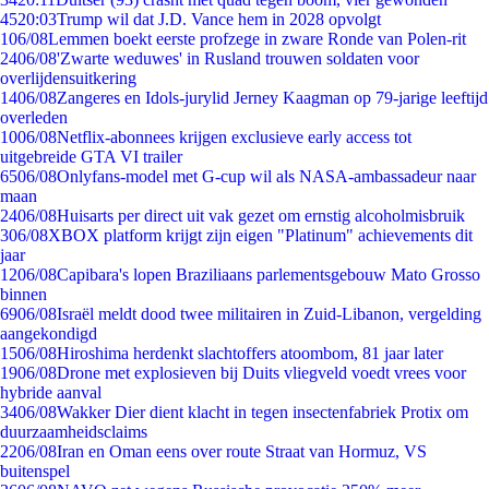
45
20:03
Trump wil dat J.D. Vance hem in 2028 opvolgt
1
06/08
Lemmen boekt eerste profzege in zware Ronde van Polen-rit
24
06/08
'Zwarte weduwes' in Rusland trouwen soldaten voor
overlijdensuitkering
14
06/08
Zangeres en Idols-jurylid Jerney Kaagman op 79-jarige leeftijd
overleden
10
06/08
Netflix-abonnees krijgen exclusieve early access tot
uitgebreide GTA VI trailer
65
06/08
Onlyfans-model met G-cup wil als NASA-ambassadeur naar
maan
24
06/08
Huisarts per direct uit vak gezet om ernstig alcoholmisbruik
3
06/08
XBOX platform krijgt zijn eigen "Platinum" achievements dit
jaar
12
06/08
Capibara's lopen Braziliaans parlementsgebouw Mato Grosso
binnen
69
06/08
Israël meldt dood twee militairen in Zuid-Libanon, vergelding
aangekondigd
15
06/08
Hiroshima herdenkt slachtoffers atoombom, 81 jaar later
19
06/08
Drone met explosieven bij Duits vliegveld voedt vrees voor
hybride aanval
34
06/08
Wakker Dier dient klacht in tegen insectenfabriek Protix om
duurzaamheidsclaims
22
06/08
Iran en Oman eens over route Straat van Hormuz, VS
buitenspel