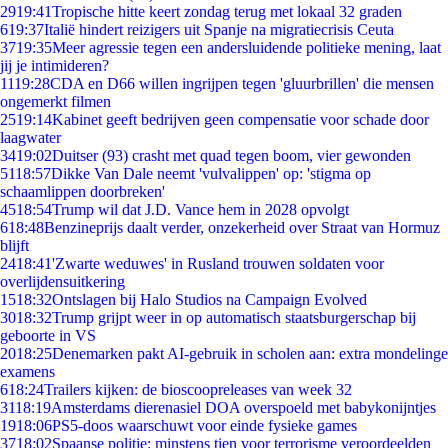
29
19:41
Tropische hitte keert zondag terug met lokaal 32 graden
6
19:37
Italië hindert reizigers uit Spanje na migratiecrisis Ceuta
37
19:35
Meer agressie tegen een andersluidende politieke mening, laat
jij je intimideren?
11
19:28
CDA en D66 willen ingrijpen tegen 'gluurbrillen' die mensen
ongemerkt filmen
25
19:14
Kabinet geeft bedrijven geen compensatie voor schade door
laagwater
34
19:02
Duitser (93) crasht met quad tegen boom, vier gewonden
51
18:57
Dikke Van Dale neemt 'vulvalippen' op: 'stigma op
schaamlippen doorbreken'
45
18:54
Trump wil dat J.D. Vance hem in 2028 opvolgt
6
18:48
Benzineprijs daalt verder, onzekerheid over Straat van Hormuz
blijft
24
18:41
'Zwarte weduwes' in Rusland trouwen soldaten voor
overlijdensuitkering
15
18:32
Ontslagen bij Halo Studios na Campaign Evolved
30
18:32
Trump grijpt weer in op automatisch staatsburgerschap bij
geboorte in VS
20
18:25
Denemarken pakt AI-gebruik in scholen aan: extra mondelinge
examens
6
18:24
Trailers kijken: de bioscoopreleases van week 32
31
18:19
Amsterdams dierenasiel DOA overspoeld met babykonijntjes
19
18:06
PS5-doos waarschuwt voor einde fysieke games
37
18:02
Spaanse politie: minstens tien voor terrorisme veroordeelden