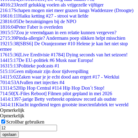
40
16:23
Jezelf gelukkig voelen als vrijgezelle vijftiger
2
16:17
Schapen mogen niet meer grazen langs Waddenzee (Droogte)
166
16:11
Haiku ketting #27 - strooi wat liefde
238
16:05
De bezuinigingen bij de NPO
18
16:04
Peter Faber is overleden
39
15:57
Zou je vreemdgaan in een relatie kunnen vergeven?
27
15:39
Pinda-allergie? Andermans poep slikken helpt misschien
192
15:38
[SBS6] De Oranjezomer #10 Helene je kan het niet stop
ermee
176
15:36
[Live Eredivisie #1784] Dying seconds van het seizoen!
144
15:17
De EU-politiek #6 Musk naar Europa!
163
15:13
Politieke podcasts #1
5
15:11
Geen miljonair zijn door tijdverspilling
141
15:02
Zaken waar je je echt dood aan ergert #17 - Werklui
70
14:53
Afvallen met injecties #4
131
14:52
Hip Hop Central #114 Hip Hop Don´t Stop!
7
14:50
[X-Files Reboot] Filmen pilot gepland in mei 2026
14
14:13
97-jarige Betty verbreekt opnieuw record als oudste
34
14:11
Klacht ingediend tegen grootste insectenfabriek ter wereld
Opmerkelijk
Opmerkelijk
Scrollbar gebruiken
opslaan