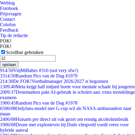
Weblog
Fotoboek
Prijsvragen
Contact
Colofon
Feedback
Tip de redactie
FOK!
FOK!
Scrollbar gebruiken
opslaan
9
14:50
VrijMiBabes #316 (not very sfw!)
33
14:50
Random Pics van de Dag #1979
2
14:30
De FOK!Voetbalmanager 2026/2027 is begonnen
13
09:40
Meta krijgt half miljard boete voor mentale schade bij jongeren
20
09:37
Denemarken pakt AI-gebruik in scholen aan: extra mondelinge
examens
19
00:45
Random Pics van de Dag #1978
65
06/08
Onlyfans-model met G-cup wil als NASA-ambassadeur naar
maan
24
06/08
Huisarts per direct uit vak gezet om ernstig alcoholmisbruik
19
06/08
Drone met explosieven bij Duits vliegveld voedt vrees voor
hybride aanval