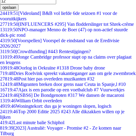
opslaan
244
19:51
[Videoland] B&B vol liefde 6de seizoen #1 voor de
vooruitkijkers
277
19:50
[INFLUENCERS #295] Van flodderslinger tot Shrek-crème
131
19:50
NPO-manager Menno de Boer (47) op non-actief stuurde
dick-pic rond
43
19:50
[Voorspellen] Voorspel de eindstand van de Eredivisie
2026/2027
31
19:50
[Crowdfunding] #443 Rentestijgingen?
110
19:49
Jonge Cambridge professor stapt op na claims over plagiaat
en leugens
109
19:48
Oorlog in Oekraïne #1318 Drone baby drone
7
19:48
Dries Roelvink spreekt vakantieganger aan om gele zwembroek
278
19:48
Post hier pas overleden muzikanten #32
124
19:48
Migranten breken door grens naar Ceuta in Spanje,l #10
167
19:47
Ajax is een parodie op een voetbalclub #7 Vuurwerkjes
224
19:46
[SBS6] De Bondgenoten #317 We dansen de macaroni
13
19:46
William Orbit overleden
49
19:46
Woningtekort: dus ga je woningen slopen, logisch
241
19:46
Top 2000 Editie 2025 #243 Alle dikzakken willen op je
lijken
4
19:42
Last minute balie Schiphol
8
19:39
[2023] Australië: Voyager - Promise #2 - Ze komen naar
Tilburg