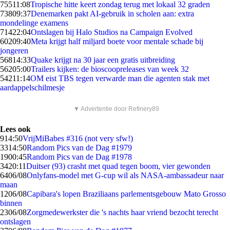
755
11:08
Tropische hitte keert zondag terug met lokaal 32 graden
738
09:37
Denemarken pakt AI-gebruik in scholen aan: extra
mondelinge examens
714
22:04
Ontslagen bij Halo Studios na Campaign Evolved
602
09:40
Meta krijgt half miljard boete voor mentale schade bij
jongeren
568
14:33
Quake krijgt na 30 jaar een gratis uitbreiding
562
05:00
Trailers kijken: de bioscoopreleases van week 32
542
11:14
OM eist TBS tegen verwarde man die agenten stak met
aardappelschilmesje
▼ Advertentie door Refinery89
Lees ook
9
14:50
VrijMiBabes #316 (not very sfw!)
33
14:50
Random Pics van de Dag #1979
19
00:45
Random Pics van de Dag #1978
34
20:11
Duitser (93) crasht met quad tegen boom, vier gewonden
64
06/08
Onlyfans-model met G-cup wil als NASA-ambassadeur naar
maan
12
06/08
Capibara's lopen Braziliaans parlementsgebouw Mato Grosso
binnen
23
06/08
Zorgmedewerkster die 's nachts haar vriend bezocht terecht
ontslagen