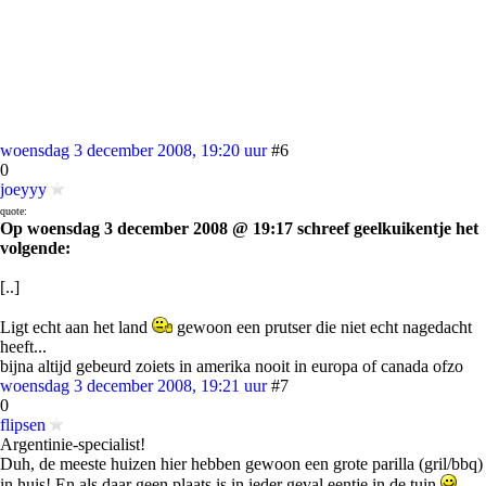
woensdag 3 december 2008, 19:20 uur
#6
0
joeyyy
quote:
Op woensdag 3 december 2008 @ 19:17 schreef geelkuikentje het
volgende:
[..]
Ligt echt aan het land
gewoon een prutser die niet echt nagedacht
heeft...
bijna altijd gebeurd zoiets in amerika nooit in europa of canada ofzo
woensdag 3 december 2008, 19:21 uur
#7
0
flipsen
Argentinie-specialist!
Duh, de meeste huizen hier hebben gewoon een grote parilla (gril/bbq)
in huis! En als daar geen plaats is in ieder geval eentje in de tuin