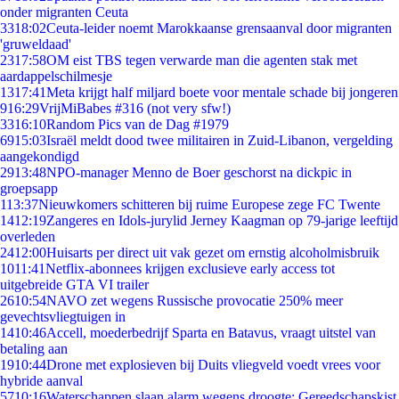
onder migranten Ceuta
33
18:02
Ceuta-leider noemt Marokkaanse grensaanval door migranten
'gruweldaad'
23
17:58
OM eist TBS tegen verwarde man die agenten stak met
aardappelschilmesje
13
17:41
Meta krijgt half miljard boete voor mentale schade bij jongeren
9
16:29
VrijMiBabes #316 (not very sfw!)
33
16:10
Random Pics van de Dag #1979
69
15:03
Israël meldt dood twee militairen in Zuid-Libanon, vergelding
aangekondigd
29
13:48
NPO-manager Menno de Boer geschorst na dickpic in
groepsapp
1
13:37
Nieuwkomers schitteren bij ruime Europese zege FC Twente
14
12:19
Zangeres en Idols-jurylid Jerney Kaagman op 79-jarige leeftijd
overleden
24
12:00
Huisarts per direct uit vak gezet om ernstig alcoholmisbruik
10
11:41
Netflix-abonnees krijgen exclusieve early access tot
uitgebreide GTA VI trailer
26
10:54
NAVO zet wegens Russische provocatie 250% meer
gevechtsvliegtuigen in
14
10:46
Accell, moederbedrijf Sparta en Batavus, vraagt uitstel van
betaling aan
19
10:44
Drone met explosieven bij Duits vliegveld voedt vrees voor
hybride aanval
57
10:16
Waterschappen slaan alarm wegens droogte: Gereedschapskist