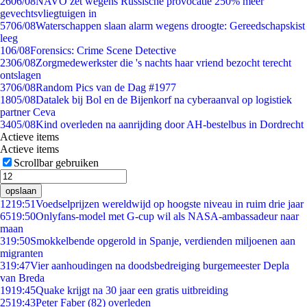
26
06/08
NAVO zet wegens Russische provocatie 250% meer
gevechtsvliegtuigen in
57
06/08
Waterschappen slaan alarm wegens droogte: Gereedschapskist
leeg
1
06/08
Forensics: Crime Scene Detective
23
06/08
Zorgmedewerkster die 's nachts haar vriend bezocht terecht
ontslagen
37
06/08
Random Pics van de Dag #1977
18
05/08
Datalek bij Bol en de Bijenkorf na cyberaanval op logistiek
partner Ceva
34
05/08
Kind overleden na aanrijding door AH-bestelbus in Dordrecht
Actieve items
Actieve items
Scrollbar gebruiken
opslaan
12
19:51
Voedselprijzen wereldwijd op hoogste niveau in ruim drie jaar
65
19:50
Onlyfans-model met G-cup wil als NASA-ambassadeur naar
maan
3
19:50
Smokkelbende opgerold in Spanje, verdienden miljoenen aan
migranten
3
19:47
Vier aanhoudingen na doodsbedreiging burgemeester Depla
van Breda
19
19:45
Quake krijgt na 30 jaar een gratis uitbreiding
25
19:43
Peter Faber (82) overleden