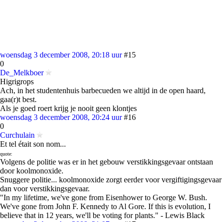
woensdag 3 december 2008, 20:18 uur
#15
0
De_Melkboer
Higrigrops
Ach, in het studentenhuis barbecueden we altijd in de open haard,
gaa(r)t best.
Als je goed roert krijg je nooit geen klontjes
woensdag 3 december 2008, 20:24 uur
#16
0
Curchulain
Et tel était son nom...
quote:
Volgens de politie was er in het gebouw verstikkingsgevaar ontstaan
door koolmonoxide.
Snuggere politie... koolmonoxide zorgt eerder voor vergiftigingsgevaar
dan voor verstikkingsgevaar.
"In my lifetime, we've gone from Eisenhower to George W. Bush.
We've gone from John F. Kennedy to Al Gore. If this is evolution, I
believe that in 12 years, we'll be voting for plants." - Lewis Black