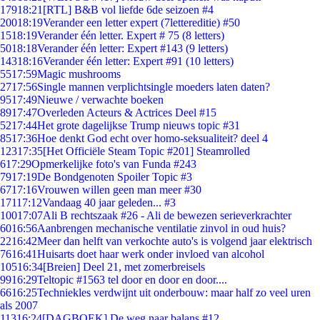
179
18:21
[RTL] B&B vol liefde 6de seizoen #4
200
18:19
Verander een letter expert (7lettereditie) #50
15
18:19
Verander één letter. Expert # 75 (8 letters)
50
18:18
Verander één letter: Expert #143 (9 letters)
143
18:16
Verander één letter: Expert #91 (10 letters)
55
17:59
Magic mushrooms
27
17:56
Single mannen verplichtsingle moeders laten daten?
95
17:49
Nieuwe / verwachte boeken
89
17:47
Overleden Acteurs & Actrices Deel #15
52
17:44
Het grote dagelijkse Trump nieuws topic #31
85
17:36
Hoe denkt God echt over homo-seksualiteit? deel 4
123
17:35
[Het Officiële Steam Topic #201] Steamrolled
6
17:29
Opmerkelijke foto's van Funda #243
79
17:19
De Bondgenoten Spoiler Topic #3
67
17:16
Vrouwen willen geen man meer #30
171
17:12
Vandaag 40 jaar geleden... #3
100
17:07
Ali B rechtszaak #26 - Ali de bewezen serieverkrachter
60
16:56
Aanbrengen mechanische ventilatie zinvol in oud huis?
22
16:42
Meer dan helft van verkochte auto's is volgend jaar elektrisch
76
16:41
Huisarts doet haar werk onder invloed van alcohol
105
16:34
[Breien] Deel 21, met zomerbreisels
99
16:29
Teltopic #1563 tel door en door en door....
66
16:25
Techniekles verdwijnt uit onderbouw: maar half zo veel uren
als 2007
113
16:24
[DAGBOEK] De weg naar balans #12