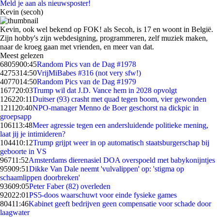
Meld je aan als nieuwsposter!
Kevin (secoh)
Kevin, ook wel bekend op FOK! als Secoh, is 17 en woont in België.
Zijn hobby's zijn webdesigning, programmeren, zelf muziek maken,
naar de kroeg gaan met vrienden, en meer van dat.
Meest gelezen
68059
00:45
Random Pics van de Dag #1978
42753
14:50
VrijMiBabes #316 (not very sfw!)
40770
14:50
Random Pics van de Dag #1979
1677
20:03
Trump wil dat J.D. Vance hem in 2028 opvolgt
1262
20:11
Duitser (93) crasht met quad tegen boom, vier gewonden
1211
20:40
NPO-manager Menno de Boer geschorst na dickpic in
groepsapp
1061
13:48
Meer agressie tegen een andersluidende politieke mening,
laat jij je intimideren?
1044
10:12
Trump grijpt weer in op automatisch staatsburgerschap bij
geboorte in VS
967
11:52
Amsterdams dierenasiel DOA overspoeld met babykonijntjes
959
09:51
Dikke Van Dale neemt 'vulvalippen' op: 'stigma op
schaamlippen doorbreken'
936
09:05
Peter Faber (82) overleden
920
22:01
PS5-doos waarschuwt voor einde fysieke games
804
11:46
Kabinet geeft bedrijven geen compensatie voor schade door
laagwater