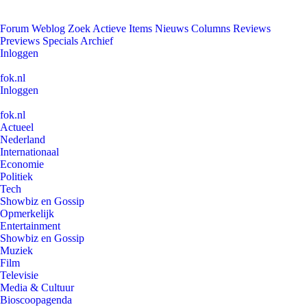
Forum
Weblog
Zoek
Actieve Items
Nieuws
Columns
Reviews
Previews
Specials
Archief
Inloggen
fok.nl
Inloggen
fok.nl
Actueel
Nederland
Internationaal
Economie
Politiek
Tech
Showbiz en Gossip
Opmerkelijk
Entertainment
Showbiz en Gossip
Muziek
Film
Televisie
Media & Cultuur
Bioscoopagenda