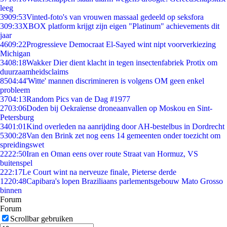
leeg
39
09:53
Vinted-foto's van vrouwen massaal gedeeld op seksfora
3
09:33
XBOX platform krijgt zijn eigen "Platinum" achievements dit
jaar
46
09:22
Progressieve Democraat El-Sayed wint nipt voorverkiezing
Michigan
34
08:18
Wakker Dier dient klacht in tegen insectenfabriek Protix om
duurzaamheidsclaims
85
04:44
'Witte' mannen discrimineren is volgens OM geen enkel
probleem
37
04:13
Random Pics van de Dag #1977
27
03:06
Doden bij Oekraïense droneaanvallen op Moskou en Sint-
Petersburg
34
01:01
Kind overleden na aanrijding door AH-bestelbus in Dordrecht
53
00:28
Van den Brink zet nog eens 14 gemeenten onder toezicht om
spreidingswet
22
22:50
Iran en Oman eens over route Straat van Hormuz, VS
buitenspel
2
22:17
Le Court wint na nerveuze finale, Pieterse derde
12
20:48
Capibara's lopen Braziliaans parlementsgebouw Mato Grosso
binnen
Forum
Forum
Scrollbar gebruiken