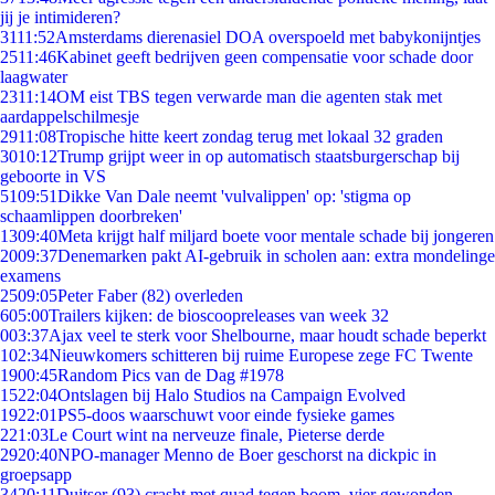
jij je intimideren?
31
11:52
Amsterdams dierenasiel DOA overspoeld met babykonijntjes
25
11:46
Kabinet geeft bedrijven geen compensatie voor schade door
laagwater
23
11:14
OM eist TBS tegen verwarde man die agenten stak met
aardappelschilmesje
29
11:08
Tropische hitte keert zondag terug met lokaal 32 graden
30
10:12
Trump grijpt weer in op automatisch staatsburgerschap bij
geboorte in VS
51
09:51
Dikke Van Dale neemt 'vulvalippen' op: 'stigma op
schaamlippen doorbreken'
13
09:40
Meta krijgt half miljard boete voor mentale schade bij jongeren
20
09:37
Denemarken pakt AI-gebruik in scholen aan: extra mondelinge
examens
25
09:05
Peter Faber (82) overleden
6
05:00
Trailers kijken: de bioscoopreleases van week 32
0
03:37
Ajax veel te sterk voor Shelbourne, maar houdt schade beperkt
1
02:34
Nieuwkomers schitteren bij ruime Europese zege FC Twente
19
00:45
Random Pics van de Dag #1978
15
22:04
Ontslagen bij Halo Studios na Campaign Evolved
19
22:01
PS5-doos waarschuwt voor einde fysieke games
2
21:03
Le Court wint na nerveuze finale, Pieterse derde
29
20:40
NPO-manager Menno de Boer geschorst na dickpic in
groepsapp
34
20:11
Duitser (93) crasht met quad tegen boom, vier gewonden