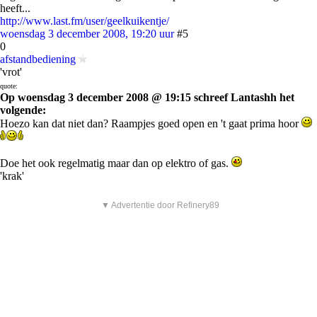
heeft...
http://www.last.fm/user/geelkuikentje/
woensdag 3 december 2008, 19:20 uur
#5
0
afstandbediening
'vrot'
quote:
Op woensdag 3 december 2008 @ 19:15 schreef Lantashh het
volgende:
Hoezo kan dat niet dan? Raampjes goed open en 't gaat prima hoor
Doe het ook regelmatig maar dan op elektro of gas.
'krak'
▼ Advertentie door Refinery89