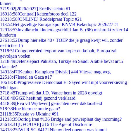
binnen
37
19:02
[2026/2027] Eredivisietoto #1
169
18:58
[Centraal] kattenfotoos deel 122
182
18:58
[ONLINE] Roddelpraat Topic #21
1
18:54
Het gezellige Eurojackpot KNVB Bekertopic 2026/27 #1
129
18:53
Invalkracht kinderdagverblijf Jan B. (66) misbruikt zeker 14
kinderen
276
18:52
Dump hier elke 40+ TOEP die je graag kwijt wil, zonder
restricties 15
31
18:51
Congo verbiedt export van koper en kobalt, Europa zal
gevolgen voelen
12
18:49
Defensiepact Pakistan, Turkije en Saudi-Arabië bevat art.5
clausule?
149
18:47
[Keuken Kampioen Divisie] #44 Vitesse mag weg
225
18:47
Israel en Gaza #17
106
18:45
Progressieve Democraat El-Sayed wint nipt voorverkiezing
Michigan
37
18:45
Trump wil dat J.D. Vance hem in 2028 opvolgt
43
18:40
GGZ heeft mij gezond verklaard.
44
18:39
[Eva vd Wijdeven] geruchten over dakloosheid
5
18:38
Hoe hiermee om te gaan?
211
18:35
Russia vs Ukraine #91
212
18:35
Oorlog Iran #136 Bridge and powerplant day incoming?
256
18:31
[UFO/UAP] #16 The Age of Disclosure
143
18:25
[WLR SC #417] Nieuw deel openen was kaputt