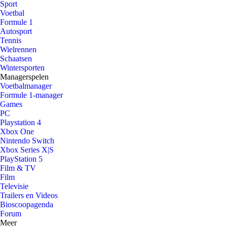
Sport
Voetbal
Formule 1
Autosport
Tennis
Wielrennen
Schaatsen
Wintersporten
Managerspelen
Voetbalmanager
Formule 1-manager
Games
PC
Playstation 4
Xbox One
Nintendo Switch
Xbox Series X|S
PlayStation 5
Film & TV
Film
Televisie
Trailers en Videos
Bioscoopagenda
Forum
Meer