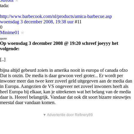
Strebor
tada:
http://www.barbecook.com/nl/products/amica-barbecue.asp
woensdag 3 december 2008, 19:38 uur
#11
0
Minime01
quote:
Op woensdag 3 december 2008 @ 19:20 schreef joeyyy het
volgende:
[..]
bijna altijd gebeurd zoiets in amerika nooit in europa of canada ofzo
Dat is onzin. De media is daar gewoon veel groter... Er wordt per
inwoner meer dan twee keer zoveel geld uitgegeven aan de media dan
in Europa. Aangezien de VS ongeveer net zoveel inwoners heeft als
heel Europa bij elkaar, kan je uitrekenen wat het belang van de media
daar is. Heeeel belangrijk. Vandaar dat ook dit soort bizarre nieuwtjes
meestal daar vandaan komen.
▼ Advertentie door Refinery89