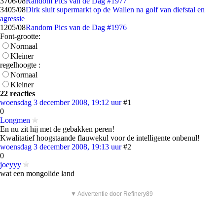
37
06/08
Random Pics van de Dag #1977
34
05/08
Dirk sluit supermarkt op de Wallen na golf van diefstal en
agressie
12
05/08
Random Pics van de Dag #1976
Font-grootte:
Normaal
Kleiner
regelhoogte :
Normaal
Kleiner
22 reacties
woensdag 3 december 2008, 19:12 uur
#1
0
Longmen
En nu zit hij met de gebakken peren!
Kwalitatief hoogstaande flauwekul voor de intelligente onbenul!
woensdag 3 december 2008, 19:13 uur
#2
0
joeyyy
wat een mongolide land
▼ Advertentie door Refinery89