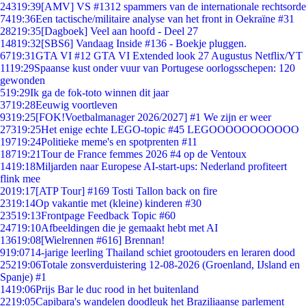
243
19:39
[AMV] VS #1312 spammers van de internationale rechtsorde
74
19:36
Een tactische/militaire analyse van het front in Oekraïne #31
282
19:35
[Dagboek] Veel aan hoofd - Deel 27
148
19:32
[SBS6] Vandaag Inside #136 - Boekje pluggen.
67
19:31
GTA VI #12 GTA VI Extended look 27 Augustus Netflix/YT
11
19:29
Spaanse kust onder vuur van Portugese oorlogsschepen: 120
gewonden
5
19:29
Ik ga de fok-toto winnen dit jaar
37
19:28
Eeuwig voortleven
93
19:25
[FOK!Voetbalmanager 2026/2027] #1 We zijn er weer
273
19:25
Het enige echte LEGO-topic #45 LEGOOOOOOOOOOO
197
19:24
Politieke meme's en spotprenten #11
187
19:21
Tour de France femmes 2026 #4 op de Ventoux
14
19:18
Miljarden naar Europese AI-start-ups: Nederland profiteert
flink mee
20
19:17
[ATP Tour] #169 Tosti Tallon back on fire
23
19:14
Op vakantie met (kleine) kinderen #30
235
19:13
Frontpage Feedback Topic #60
247
19:10
Afbeeldingen die je gemaakt hebt met AI
136
19:08
[Wielrennen #616] Brennan!
9
19:07
14-jarige leerling Thailand schiet grootouders en leraren dood
252
19:06
Totale zonsverduistering 12-08-2026 (Groenland, IJsland en
Spanje) #1
14
19:06
Prijs Bar le duc rood in het buitenland
22
19:05
Capibara's wandelen doodleuk het Braziliaanse parlement