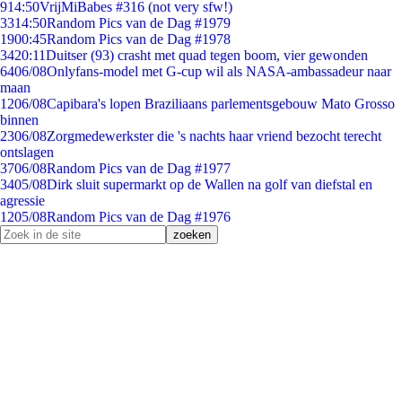
9
14:50
VrijMiBabes #316 (not very sfw!)
33
14:50
Random Pics van de Dag #1979
19
00:45
Random Pics van de Dag #1978
34
20:11
Duitser (93) crasht met quad tegen boom, vier gewonden
64
06/08
Onlyfans-model met G-cup wil als NASA-ambassadeur naar
maan
12
06/08
Capibara's lopen Braziliaans parlementsgebouw Mato Grosso
binnen
23
06/08
Zorgmedewerkster die 's nachts haar vriend bezocht terecht
ontslagen
37
06/08
Random Pics van de Dag #1977
34
05/08
Dirk sluit supermarkt op de Wallen na golf van diefstal en
agressie
12
05/08
Random Pics van de Dag #1976