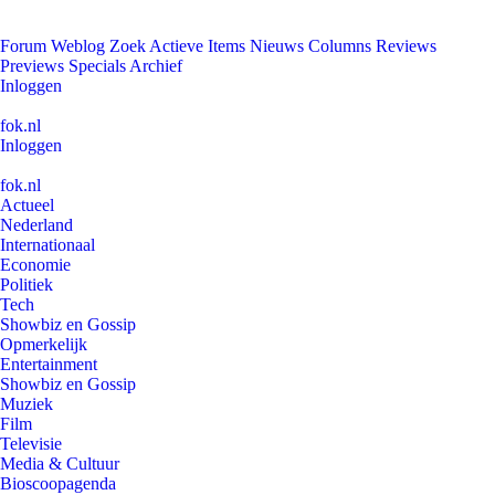
Forum
Weblog
Zoek
Actieve Items
Nieuws
Columns
Reviews
Previews
Specials
Archief
Inloggen
fok.nl
Inloggen
fok.nl
Actueel
Nederland
Internationaal
Economie
Politiek
Tech
Showbiz en Gossip
Opmerkelijk
Entertainment
Showbiz en Gossip
Muziek
Film
Televisie
Media & Cultuur
Bioscoopagenda