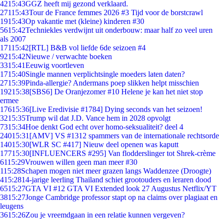
42
15:43
GGZ heeft mij gezond verklaard.
271
15:43
Tour de France femmes 2026 #3 Tijd voor de borstcrawl
19
15:43
Op vakantie met (kleine) kinderen #30
56
15:42
Techniekles verdwijnt uit onderbouw: maar half zo veel uren
als 2007
171
15:42
[RTL] B&B vol liefde 6de seizoen #4
92
15:42
Nieuwe / verwachte boeken
33
15:41
Eeuwig voortleven
17
15:40
Single mannen verplichtsingle moeders laten daten?
27
15:39
Pinda-allergie? Andermans poep slikken helpt misschien
192
15:38
[SBS6] De Oranjezomer #10 Helene je kan het niet stop
ermee
176
15:36
[Live Eredivisie #1784] Dying seconds van het seizoen!
32
15:35
Trump wil dat J.D. Vance hem in 2028 opvolgt
73
15:34
Hoe denkt God echt over homo-seksualiteit? deel 4
240
15:31
[AMV] VS #1312 spammers van de internationale rechtsorde
140
15:30
[WLR SC #417] Nieuw deel openen was kaputt
177
15:30
[INFLUENCERS #295] Van flodderslinger tot Shrek-crème
61
15:29
Vrouwen willen geen man meer #30
1
15:28
Schapen mogen niet meer grazen langs Waddenzee (Droogte)
4
15:28
14-jarige leerling Thailand schiet grootouders en leraren dood
65
15:27
GTA VI #12 GTA VI Extended look 27 Augustus Netflix/YT
38
15:27
Jonge Cambridge professor stapt op na claims over plagiaat en
leugens
36
15:26
Zou je vreemdgaan in een relatie kunnen vergeven?