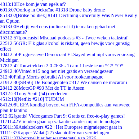
48
13:10
Hoe kom je van egels af?
60
13:07
Oorlog in Oekraïne #1318 Drone baby drone
85
13:02
[Britse politiek] #141 Declining Gracefully Was Never Really
an Option
26
13:00
Heb jij wel eens (online of irl) te maken gehad met
discriminatie?
153
12:57
[podcasts] Misdaad podcasts #3 - Twee weken taakstraf
225
12:56
GR: Elk glas alcohol is riskant, geen bewijs voor gunstig
effect
104
12:50
Progressieve Democraat El-Sayed wint nipt voorverkiezing
Michigan
178
12:42
Touwtrekken 2.0 #636 - Team 1 beste team *G* *O*
249
12:40
Vinted #15 nog-net-niet gratis en verzendgezeur
3
12:40
Philip Morris gebruikt AI voor rookcampagne
219
12:30
[SBS6] De Bondgenoten #317 We dansen de macaroni
284
12:28
MotoGP #93 Met de TT in Assen
18
12:23
Tony Scott (54) overleden
45
12:10
[Netflix #210] TUDUM
84
12:08
UEFA kondigt boycot van FIFA-competities aan vanwege
plan Infantino
9
12:02
[gratis] Videogames Part 9: Gratis en free-to-play games!
117
11:42
Vrienden gaan op vakantie zonder mij uit te nodigen
250
11:39
Asielzoekers #22 : Het Europese migratiepact gaat in
111
11:37
Kapper Walat (27) slachtoffer van vernielingen
167
11:32
Voorspel hier het warmtegetal van 2026