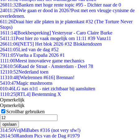
268
11:32
Banken met hoge rente topic #95 - Dichter naar de 0
240
11:26
Wie gaan er dood in 2026?Post met een vleugje cynisme de
overledenen.
6
11:26
Draai hier alle platen in je platenkast #32 (The Torture Never
Stops)
16
11:14
[Boekbespreking] Yesteryear - Caro Claire Burke
54
11:11
Post hier zo vaak mogelijk om 11:11 #39 Vanz11
266
11:06
[NET5] Het blok 2026 #32 Blokkendozen
264
11:05
Lied van de dag #52
79
11:05
Vuelta a España 2026 #1
11
11:00
Meest innovatieve game mechanics
236
10:56
Raad de Straat - Amsterdam - Deel 78
121
10:52
Nederland toen
113
10:48
[Wielrennen #616] Brennan!
54
10:47
Magic mushrooms
0
10:46
LG nas n1t1 - niet zichtbaar bij aansluiten
11
10:25
[RTL4] Bestemming X
Opmerkelijk
Opmerkelijk
Scrollbar gebruiken
opslaan
3
14:50
VrijMiBabes #316 (not very sfw!)
26
14:50
Random Pics van de Dag #1979