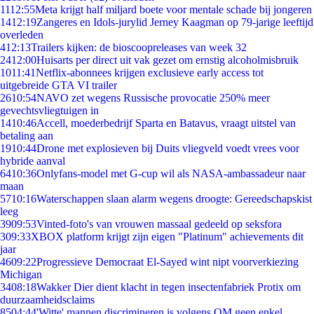
11
12:55
Meta krijgt half miljard boete voor mentale schade bij jongeren
14
12:19
Zangeres en Idols-jurylid Jerney Kaagman op 79-jarige leeftijd
overleden
4
12:13
Trailers kijken: de bioscoopreleases van week 32
24
12:00
Huisarts per direct uit vak gezet om ernstig alcoholmisbruik
10
11:41
Netflix-abonnees krijgen exclusieve early access tot
uitgebreide GTA VI trailer
26
10:54
NAVO zet wegens Russische provocatie 250% meer
gevechtsvliegtuigen in
14
10:46
Accell, moederbedrijf Sparta en Batavus, vraagt uitstel van
betaling aan
19
10:44
Drone met explosieven bij Duits vliegveld voedt vrees voor
hybride aanval
64
10:36
Onlyfans-model met G-cup wil als NASA-ambassadeur naar
maan
57
10:16
Waterschappen slaan alarm wegens droogte: Gereedschapskist
leeg
39
09:53
Vinted-foto's van vrouwen massaal gedeeld op seksfora
3
09:33
XBOX platform krijgt zijn eigen "Platinum" achievements dit
jaar
46
09:22
Progressieve Democraat El-Sayed wint nipt voorverkiezing
Michigan
34
08:18
Wakker Dier dient klacht in tegen insectenfabriek Protix om
duurzaamheidsclaims
85
04:44
'Witte' mannen discrimineren is volgens OM geen enkel