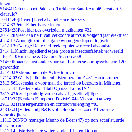
lijken
5
14:41
Defensiepact Pakistan, Turkije en Saudi-Arabië bevat art.5
clausule?
104
14:40
[Breien] Deel 21, met zomerbreisels
17
14:33
Peter Faber is overleden
275
14:28
Post hier pas overleden muzikanten #32
20
14:28
Meer dan helft van verkochte auto's is volgend jaar elektrisch
45
14:17
Woningtekort: dus ga je woningen slopen, logisch
14
14:13
97-jarige Betty verbreekt opnieuw record als oudste
34
14:11
Klacht ingediend tegen grootste insectenfabriek ter wereld
116
14:10
Hurricane & Cyclone Season 2026
7
14:09
Spaanse kust onder vuur van Portugese oorlogsschepen: 120
gewonden
32
14:03
Astronomie in de Achtertuin #6
171
14:02
Wat is jullie binnenhuistemperatuur? #81 Horrorzomer
25
13:56
Levenslang voor man die inreed op betogers in München
131
13:47
[Nederlands Elftal] Op naar Louis IV?
38
13:43
Jezelf gelukkig voelen als vrijgezelle vijftiger
147
13:32
[Keuken Kampioen Divisie] #44 Vitesse mag weg
29
13:32
Transfergeruchten en contractverlenging #83
243
13:31
[Videoland] B&B vol liefde 6de seizoen #1 voor de
vooruitkijkers
118
13:20
NPO-manager Menno de Boer (47) op non-actief stuurde
dick-pic rond
13
13:14
Historisch lage waterstanden Rijn en Donau