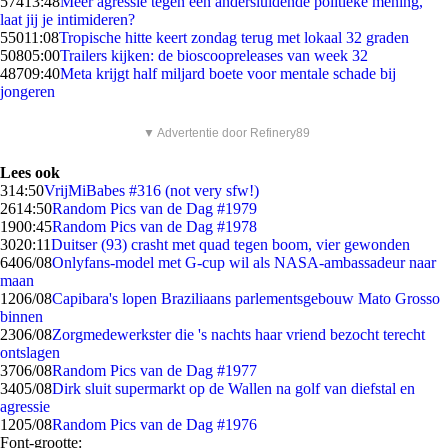
574
13:48
Meer agressie tegen een andersluidende politieke mening,
laat jij je intimideren?
550
11:08
Tropische hitte keert zondag terug met lokaal 32 graden
508
05:00
Trailers kijken: de bioscoopreleases van week 32
487
09:40
Meta krijgt half miljard boete voor mentale schade bij
jongeren
▼ Advertentie door Refinery89
Lees ook
3
14:50
VrijMiBabes #316 (not very sfw!)
26
14:50
Random Pics van de Dag #1979
19
00:45
Random Pics van de Dag #1978
30
20:11
Duitser (93) crasht met quad tegen boom, vier gewonden
64
06/08
Onlyfans-model met G-cup wil als NASA-ambassadeur naar
maan
12
06/08
Capibara's lopen Braziliaans parlementsgebouw Mato Grosso
binnen
23
06/08
Zorgmedewerkster die 's nachts haar vriend bezocht terecht
ontslagen
37
06/08
Random Pics van de Dag #1977
34
05/08
Dirk sluit supermarkt op de Wallen na golf van diefstal en
agressie
12
05/08
Random Pics van de Dag #1976
Font-grootte: