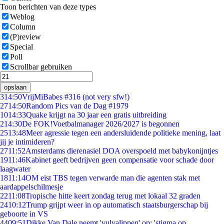
Toon berichten van deze types
Weblog
Column
(P)review
Special
Poll
Scrollbar gebruiken
opslaan
3
14:50
VrijMiBabes #316 (not very sfw!)
27
14:50
Random Pics van de Dag #1979
10
14:33
Quake krijgt na 30 jaar een gratis uitbreiding
2
14:30
De FOK!Voetbalmanager 2026/2027 is begonnen
25
13:48
Meer agressie tegen een andersluidende politieke mening, laat
jij je intimideren?
27
11:52
Amsterdams dierenasiel DOA overspoeld met babykonijntjes
19
11:46
Kabinet geeft bedrijven geen compensatie voor schade door
laagwater
18
11:14
OM eist TBS tegen verwarde man die agenten stak met
aardappelschilmesje
22
11:08
Tropische hitte keert zondag terug met lokaal 32 graden
24
10:12
Trump grijpt weer in op automatisch staatsburgerschap bij
geboorte in VS
44
09:51
Dikke Van Dale neemt 'vulvalippen' op: 'stigma op