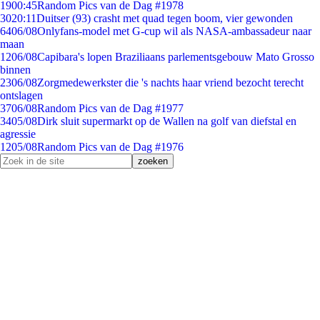
19
00:45
Random Pics van de Dag #1978
30
20:11
Duitser (93) crasht met quad tegen boom, vier gewonden
64
06/08
Onlyfans-model met G-cup wil als NASA-ambassadeur naar
maan
12
06/08
Capibara's lopen Braziliaans parlementsgebouw Mato Grosso
binnen
23
06/08
Zorgmedewerkster die 's nachts haar vriend bezocht terecht
ontslagen
37
06/08
Random Pics van de Dag #1977
34
05/08
Dirk sluit supermarkt op de Wallen na golf van diefstal en
agressie
12
05/08
Random Pics van de Dag #1976