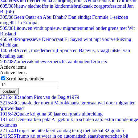
34
05/08
Kind overleden na aanrijding door AH-bestelbus in Dordrecht
6
05/08
Nieuw slachtoffer in kindermisbruikzaak zorgprofessional Jan
B. (66)
3
05/08
Geen Qatar en Abu Dhabi? Dan eindigt Formule 1-seizoen
mogelijk in Europa
5
05/08
Litouwen vindt opnieuw migrantentunnel onder grens met Wit-
Rusland
46
05/08
Progressieve Democraat El-Sayed wint nipt voorverkiezing
Michigan
14
05/08
Accell, moederbedrijf Sparta en Batavus, vraagt uitstel van
betaling aan
5
05/08
Zomervakantieweerbericht: aanhoudend zomers
Actieve items
Actieve items
Scrollbar gebruiken
opslaan
27
15:43
Random Pics van de Dag #1979
32
15:43
Ceuta-leider noemt Marokkaanse grensaanval door migranten
'gruweldaad'
10
15:42
Quake krijgt na 30 jaar een gratis uitbreiding
18
15:41
Denemarken pakt AI-gebruik in scholen aan: extra mondelinge
examens
22
15:40
Tropische hitte keert zondag terug met lokaal 32 graden
24
15:35
Trump grijpt weer in op automatisch staatsburgerschap bij