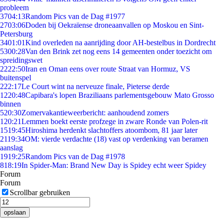
probleem
37
04:13
Random Pics van de Dag #1977
27
03:06
Doden bij Oekraïense droneaanvallen op Moskou en Sint-
Petersburg
34
01:01
Kind overleden na aanrijding door AH-bestelbus in Dordrecht
53
00:28
Van den Brink zet nog eens 14 gemeenten onder toezicht om
spreidingswet
22
22:50
Iran en Oman eens over route Straat van Hormuz, VS
buitenspel
2
22:17
Le Court wint na nerveuze finale, Pieterse derde
12
20:48
Capibara's lopen Braziliaans parlementsgebouw Mato Grosso
binnen
5
20:30
Zomervakantieweerbericht: aanhoudend zomers
1
20:21
Lemmen boekt eerste profzege in zware Ronde van Polen-rit
15
19:45
Hiroshima herdenkt slachtoffers atoombom, 81 jaar later
21
19:34
OM: vierde verdachte (18) vast op verdenking van beramen
aanslag
19
19:25
Random Pics van de Dag #1978
8
18:19
In Spider-Man: Brand New Day is Spidey echt weer Spidey
Forum
Forum
Scrollbar gebruiken
opslaan