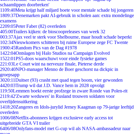
schaamlippen doorbreken'
11
09:40
Meta krijgt half miljard boete voor mentale schade bij jongeren
18
09:37
Denemarken pakt AI-gebruik in scholen aan: extra mondelinge
examens
22
09:05
Peter Faber (82) overleden
4
05:00
Trailers kijken: de bioscoopreleases van week 32
0
03:37
Ajax veel te sterk voor Shelbourne, maar houdt schade beperkt
1
02:34
Nieuwkomers schitteren bij ruime Europese zege FC Twente
19
00:45
Random Pics van de Dag #1978
14
22:04
Ontslagen bij Halo Studios na Campaign Evolved
15
22:01
PS5-doos waarschuwt voor einde fysieke games
2
21:03
Le Court wint na nerveuze finale, Pieterse derde
29
20:40
NPO-manager Menno de Boer geschorst na dickpic in
groepsapp
30
20:11
Duitser (93) crasht met quad tegen boom, vier gewonden
44
20:03
Trump wil dat J.D. Vance hem in 2028 opvolgt
1
19:50
Lemmen boekt eerste profzege in zware Ronde van Polen-rit
21
19:42
'Zwarte weduwes' in Rusland trouwen soldaten voor
overlijdensuitkering
14
18:20
Zangeres en Idols-jurylid Jerney Kaagman op 79-jarige leeftijd
overleden
10
06/08
Netflix-abonnees krijgen exclusieve early access tot
uitgebreide GTA VI trailer
64
06/08
Onlyfans-model met G-cup wil als NASA-ambassadeur naar
maan