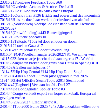
233
15:21
Frontpage Feedback Topic #60
84
15:19
Overleden Acteurs & Actrices Deel #15
144
15:17
De EU-politiek #6 Musk naar Europa!
202
15:16
Oorlog Iran #136 Bridge and powerplant day incoming?
70
15:16
Huisarts doet haar werk onder invloed van alcohol
38
15:15
[Voorspellen] Voorspel de eindstand van de Eredivisie
2026/2027
19
15:13
[Crowdfunding] #443 Rentestijgingen?
163
15:13
Politieke podcasts #1
200
15:13
Teltopic #1562 tel door en door en door....
219
15:12
Israel en Gaza #17
5
15:11
Geen miljonair zijn door tijdverspilling
83
15:04
[FOK!Voetbalmanager 2026/2027] #1 We zijn er weer
141
15:02
Zaken waar je je echt dood aan ergert #17 - Werklui
99
14:56
Migranten breken door grens naar Ceuta in Spanje,l #10
70
14:53
Afvallen met injecties #4
131
14:52
Hip Hop Central #114 Hip Hop Don´t Stop!
7
14:50
[X-Files Reboot] Filmen pilot gepland in mei 2026
119
14:50
[Het Officiële Steam Topic #201] Steamrolled
276
14:47
[Dagboek] Veel aan hoofd - Deel 27
73
14:44
De Bondgenoten Spoiler Topic #3
25
14:44
Congo verbiedt export van koper en kobalt, Europa zal
gevolgen voelen
34
14:43
[2026/2027] Eredivisietoto #1
240
14:41
Top 2000 Editie 2025 #243 Alle dikzakken willen op je