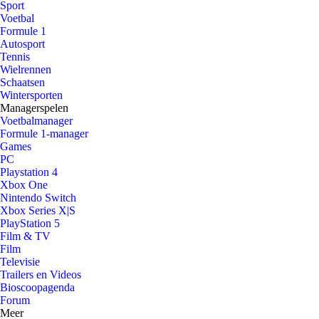
Sport
Voetbal
Formule 1
Autosport
Tennis
Wielrennen
Schaatsen
Wintersporten
Managerspelen
Voetbalmanager
Formule 1-manager
Games
PC
Playstation 4
Xbox One
Nintendo Switch
Xbox Series X|S
PlayStation 5
Film & TV
Film
Televisie
Trailers en Videos
Bioscoopagenda
Forum
Meer