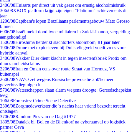
24
06/08
Huisarts per direct uit vak gezet om ernstig alcoholmisbruik
3
06/08
XBOX platform krijgt zijn eigen "Platinum" achievements dit
jaar
12
06/08
Capibara's lopen Braziliaans parlementsgebouw Mato Grosso
binnen
69
06/08
Israël meldt dood twee militairen in Zuid-Libanon, vergelding
aangekondigd
15
06/08
Hiroshima herdenkt slachtoffers atoombom, 81 jaar later
19
06/08
Drone met explosieven bij Duits vliegveld voedt vrees voor
hybride aanval
34
06/08
Wakker Dier dient klacht in tegen insectenfabriek Protix om
duurzaamheidsclaims
22
06/08
Iran en Oman eens over route Straat van Hormuz, VS
buitenspel
26
06/08
NAVO zet wegens Russische provocatie 250% meer
gevechtsvliegtuigen in
57
06/08
Waterschappen slaan alarm wegens droogte: Gereedschapskist
leeg
1
06/08
Forensics: Crime Scene Detective
23
06/08
Zorgmedewerkster die 's nachts haar vriend bezocht terecht
ontslagen
37
06/08
Random Pics van de Dag #1977
18
05/08
Datalek bij Bol en de Bijenkorf na cyberaanval op logistiek
partner Ceva