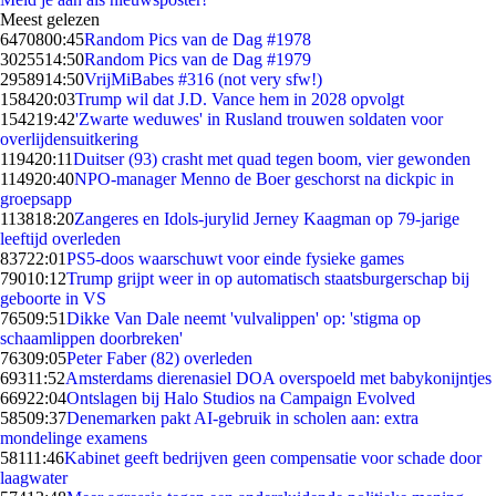
Meest gelezen
64708
00:45
Random Pics van de Dag #1978
30255
14:50
Random Pics van de Dag #1979
29589
14:50
VrijMiBabes #316 (not very sfw!)
1584
20:03
Trump wil dat J.D. Vance hem in 2028 opvolgt
1542
19:42
'Zwarte weduwes' in Rusland trouwen soldaten voor
overlijdensuitkering
1194
20:11
Duitser (93) crasht met quad tegen boom, vier gewonden
1149
20:40
NPO-manager Menno de Boer geschorst na dickpic in
groepsapp
1138
18:20
Zangeres en Idols-jurylid Jerney Kaagman op 79-jarige
leeftijd overleden
837
22:01
PS5-doos waarschuwt voor einde fysieke games
790
10:12
Trump grijpt weer in op automatisch staatsburgerschap bij
geboorte in VS
765
09:51
Dikke Van Dale neemt 'vulvalippen' op: 'stigma op
schaamlippen doorbreken'
763
09:05
Peter Faber (82) overleden
693
11:52
Amsterdams dierenasiel DOA overspoeld met babykonijntjes
669
22:04
Ontslagen bij Halo Studios na Campaign Evolved
585
09:37
Denemarken pakt AI-gebruik in scholen aan: extra
mondelinge examens
581
11:46
Kabinet geeft bedrijven geen compensatie voor schade door
laagwater