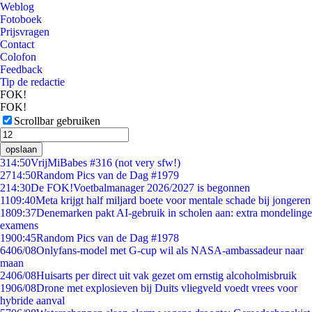
Weblog
Fotoboek
Prijsvragen
Contact
Colofon
Feedback
Tip de redactie
FOK!
FOK!
Scrollbar gebruiken
opslaan
3
14:50
VrijMiBabes #316 (not very sfw!)
27
14:50
Random Pics van de Dag #1979
2
14:30
De FOK!Voetbalmanager 2026/2027 is begonnen
11
09:40
Meta krijgt half miljard boete voor mentale schade bij jongeren
18
09:37
Denemarken pakt AI-gebruik in scholen aan: extra mondelinge
examens
19
00:45
Random Pics van de Dag #1978
64
06/08
Onlyfans-model met G-cup wil als NASA-ambassadeur naar
maan
24
06/08
Huisarts per direct uit vak gezet om ernstig alcoholmisbruik
19
06/08
Drone met explosieven bij Duits vliegveld voedt vrees voor
hybride aanval