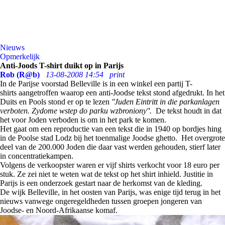
Nieuws
Opmerkelijk
Anti-Joods T-shirt duikt op in Parijs
Rob (R@b)
13-08-2008 14:54
print
In de Parijse voorstad Belleville is in een winkel een partij T-
shirts aangetroffen waarop een anti-Joodse tekst stond afgedrukt. In het
Duits en Pools stond er op te lezen
''Juden Eintritt in die parkanlagen
verboten. Zydome wstep do parku wzbroniony''.
De tekst houdt in dat
het voor Joden verboden is om in het park te komen.
Het gaat om een reproductie van een tekst die in 1940 op bordjes hing
in de Poolse stad Lodz bij het toenmalige Joodse ghetto. Het overgrote
deel van de 200.000 Joden die daar vast werden gehouden, stierf later
in concentratiekampen.
Volgens de verkoopster waren er vijf shirts verkocht voor 18 euro per
stuk. Ze zei niet te weten wat de tekst op het shirt inhield. Justitie in
Parijs is een onderzoek gestart naar de herkomst van de kleding.
De wijk Belleville, in het oosten van Parijs, was enige tijd terug in het
nieuws vanwege ongeregeldheden tussen groepen jongeren van
Joodse- en Noord-Afrikaanse komaf.