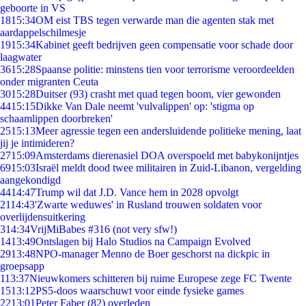
geboorte in VS
18
15:34
OM eist TBS tegen verwarde man die agenten stak met
aardappelschilmesje
19
15:34
Kabinet geeft bedrijven geen compensatie voor schade door
laagwater
36
15:28
Spaanse politie: minstens tien voor terrorisme veroordeelden
onder migranten Ceuta
30
15:28
Duitser (93) crasht met quad tegen boom, vier gewonden
44
15:15
Dikke Van Dale neemt 'vulvalippen' op: 'stigma op
schaamlippen doorbreken'
25
15:13
Meer agressie tegen een andersluidende politieke mening, laat
jij je intimideren?
27
15:09
Amsterdams dierenasiel DOA overspoeld met babykonijntjes
69
15:03
Israël meldt dood twee militairen in Zuid-Libanon, vergelding
aangekondigd
44
14:47
Trump wil dat J.D. Vance hem in 2028 opvolgt
21
14:43
'Zwarte weduwes' in Rusland trouwen soldaten voor
overlijdensuitkering
3
14:34
VrijMiBabes #316 (not very sfw!)
14
13:49
Ontslagen bij Halo Studios na Campaign Evolved
29
13:48
NPO-manager Menno de Boer geschorst na dickpic in
groepsapp
1
13:37
Nieuwkomers schitteren bij ruime Europese zege FC Twente
15
13:12
PS5-doos waarschuwt voor einde fysieke games
22
13:01
Peter Faber (82) overleden