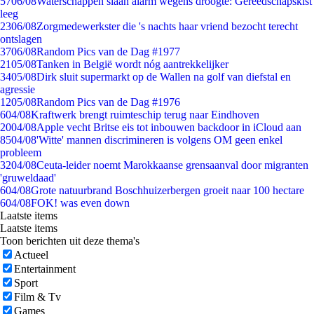
57
06/08
Waterschappen slaan alarm wegens droogte: Gereedschapskist
leeg
23
06/08
Zorgmedewerkster die 's nachts haar vriend bezocht terecht
ontslagen
37
06/08
Random Pics van de Dag #1977
21
05/08
Tanken in België wordt nóg aantrekkelijker
34
05/08
Dirk sluit supermarkt op de Wallen na golf van diefstal en
agressie
12
05/08
Random Pics van de Dag #1976
6
04/08
Kraftwerk brengt ruimteschip terug naar Eindhoven
20
04/08
Apple vecht Britse eis tot inbouwen backdoor in iCloud aan
85
04/08
'Witte' mannen discrimineren is volgens OM geen enkel
probleem
32
04/08
Ceuta-leider noemt Marokkaanse grensaanval door migranten
'gruweldaad'
6
04/08
Grote natuurbrand Boschhuizerbergen groeit naar 100 hectare
6
04/08
FOK! was even down
Laatste items
Laatste items
Toon berichten uit deze thema's
Actueel
Entertainment
Sport
Film & Tv
Games