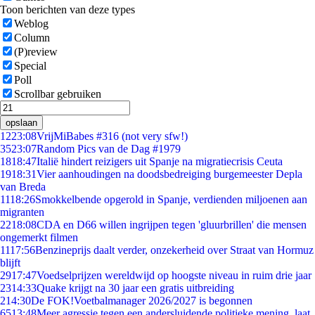
Toon berichten van deze types
Weblog
Column
(P)review
Special
Poll
Scrollbar gebruiken
opslaan
12
23:08
VrijMiBabes #316 (not very sfw!)
35
23:07
Random Pics van de Dag #1979
18
18:47
Italië hindert reizigers uit Spanje na migratiecrisis Ceuta
19
18:31
Vier aanhoudingen na doodsbedreiging burgemeester Depla
van Breda
11
18:26
Smokkelbende opgerold in Spanje, verdienden miljoenen aan
migranten
22
18:08
CDA en D66 willen ingrijpen tegen 'gluurbrillen' die mensen
ongemerkt filmen
11
17:56
Benzineprijs daalt verder, onzekerheid over Straat van Hormuz
blijft
29
17:47
Voedselprijzen wereldwijd op hoogste niveau in ruim drie jaar
23
14:33
Quake krijgt na 30 jaar een gratis uitbreiding
2
14:30
De FOK!Voetbalmanager 2026/2027 is begonnen
65
13:48
Meer agressie tegen een andersluidende politieke mening, laat