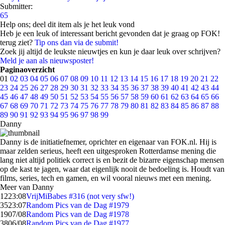
Submitter:
65
Help ons; deel dit item als je het leuk vond
Heb je een leuk of interessant bericht gevonden dat je graag op FOK!
terug ziet?
Tip ons dan via de submit!
Zoek jij altijd de leukste nieuwtjes en kun je daar leuk over schrijven?
Meld je aan als nieuwsposter!
Paginaoverzicht
01
02
03
04
05
06
07
08
09
10
11
12
13
14
15
16
17
18
19
20
21
22
23
24
25
26
27
28
29
30
31
32
33
34
35
36
37
38
39
40
41
42
43
44
45
46
47
48
49
50
51
52
53
54
55
56
57
58
59
60
61
62
63
64
65
66
67
68
69
70
71
72
73
74
75
76
77
78
79
80
81
82
83
84
85
86
87
88
89
90
91
92
93
94
95
96
97
98
99
Danny
Danny is de initiatiefnemer, oprichter en eigenaar van FOK.nl. Hij is
maar zelden serieus, heeft een uitgesproken Rotterdamse mening die
lang niet altijd politiek correct is en bezit de bizarre eigenschap mensen
op de kast te jagen, waar dat eigenlijk nooit de bedoeling is. Houdt van
films, series, tech en gamen, en wil vooral nieuws met een mening.
Meer van Danny
12
23:08
VrijMiBabes #316 (not very sfw!)
35
23:07
Random Pics van de Dag #1979
19
07/08
Random Pics van de Dag #1978
38
06/08
Random Pics van de Dag #1977