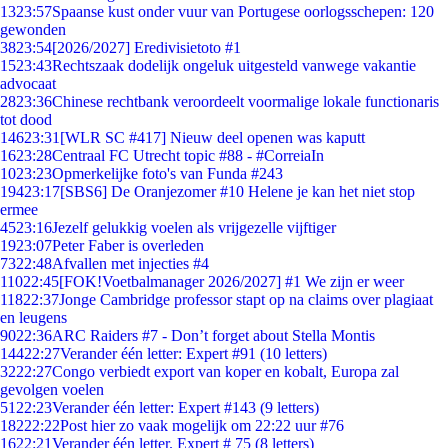
13
23:57
Spaanse kust onder vuur van Portugese oorlogsschepen: 120
gewonden
38
23:54
[2026/2027] Eredivisietoto #1
15
23:43
Rechtszaak dodelijk ongeluk uitgesteld vanwege vakantie
advocaat
28
23:36
Chinese rechtbank veroordeelt voormalige lokale functionaris
tot dood
146
23:31
[WLR SC #417] Nieuw deel openen was kaputt
16
23:28
Centraal FC Utrecht topic #88 - #CorreiaIn
10
23:23
Opmerkelijke foto's van Funda #243
194
23:17
[SBS6] De Oranjezomer #10 Helene je kan het niet stop
ermee
45
23:16
Jezelf gelukkig voelen als vrijgezelle vijftiger
19
23:07
Peter Faber is overleden
73
22:48
Afvallen met injecties #4
110
22:45
[FOK!Voetbalmanager 2026/2027] #1 We zijn er weer
118
22:37
Jonge Cambridge professor stapt op na claims over plagiaat
en leugens
90
22:36
ARC Raiders #7 - Don’t forget about Stella Montis
144
22:27
Verander één letter: Expert #91 (10 letters)
32
22:27
Congo verbiedt export van koper en kobalt, Europa zal
gevolgen voelen
51
22:23
Verander één letter: Expert #143 (9 letters)
182
22:22
Post hier zo vaak mogelijk om 22:22 uur #76
16
22:21
Verander één letter. Expert # 75 (8 letters)