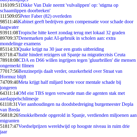
1161
09:51
Dikke Van Dale neemt 'vulvalippen' op: 'stigma op
schaamlippen doorbreken'
1115
09:05
Peter Faber (82) overleden
985
11:46
Kabinet geeft bedrijven geen compensatie voor schade door
laagwater
939
11:08
Tropische hitte keert zondag terug met lokaal 32 graden
897
09:37
Denemarken pakt AI-gebruik in scholen aan: extra
mondelinge examens
851
14:33
Quake krijgt na 30 jaar een gratis uitbreiding
837
18:47
Italië hindert reizigers uit Spanje na migratiecrisis Ceuta
789
18:08
CDA en D66 willen ingrijpen tegen 'gluurbrillen' die mensen
ongemerkt filmen
770
17:56
Benzineprijs daalt verder, onzekerheid over Straat van
Hormuz blijft
747
09:40
Meta krijgt half miljard boete voor mentale schade bij
jongeren
643
11:14
OM eist TBS tegen verwarde man die agenten stak met
aardappelschilmesje
611
18:31
Vier aanhoudingen na doodsbedreiging burgemeester Depla
van Breda
568
18:26
Smokkelbende opgerold in Spanje, verdienden miljoenen aan
migranten
518
17:47
Voedselprijzen wereldwijd op hoogste niveau in ruim drie
jaar