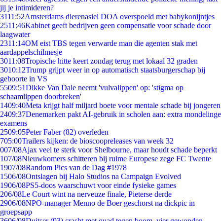
jij je intimideren?
31
11:52
Amsterdams dierenasiel DOA overspoeld met babykonijntjes
25
11:46
Kabinet geeft bedrijven geen compensatie voor schade door
laagwater
23
11:14
OM eist TBS tegen verwarde man die agenten stak met
aardappelschilmesje
30
11:08
Tropische hitte keert zondag terug met lokaal 32 graden
30
10:12
Trump grijpt weer in op automatisch staatsburgerschap bij
geboorte in VS
55
09:51
Dikke Van Dale neemt 'vulvalippen' op: 'stigma op
schaamlippen doorbreken'
14
09:40
Meta krijgt half miljard boete voor mentale schade bij jongeren
24
09:37
Denemarken pakt AI-gebruik in scholen aan: extra mondelinge
examens
25
09:05
Peter Faber (82) overleden
7
05:00
Trailers kijken: de bioscoopreleases van week 32
0
07/08
Ajax veel te sterk voor Shelbourne, maar houdt schade beperkt
1
07/08
Nieuwkomers schitteren bij ruime Europese zege FC Twente
19
07/08
Random Pics van de Dag #1978
15
06/08
Ontslagen bij Halo Studios na Campaign Evolved
19
06/08
PS5-doos waarschuwt voor einde fysieke games
2
06/08
Le Court wint na nerveuze finale, Pieterse derde
29
06/08
NPO-manager Menno de Boer geschorst na dickpic in
groepsapp
36
06/08
Duitser (93) crasht met quad tegen boom, vier gewonden