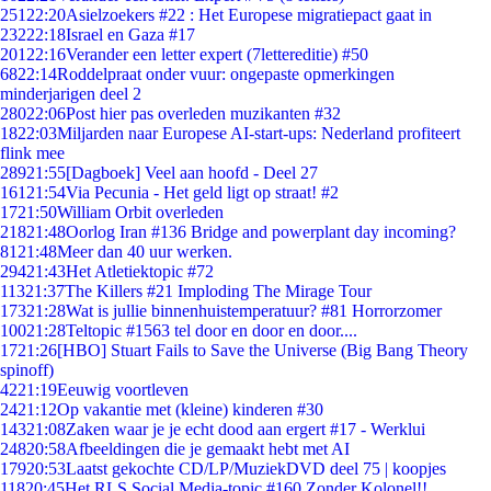
251
22:20
Asielzoekers #22 : Het Europese migratiepact gaat in
232
22:18
Israel en Gaza #17
201
22:16
Verander een letter expert (7lettereditie) #50
68
22:14
Roddelpraat onder vuur: ongepaste opmerkingen
minderjarigen deel 2
280
22:06
Post hier pas overleden muzikanten #32
18
22:03
Miljarden naar Europese AI-start-ups: Nederland profiteert
flink mee
289
21:55
[Dagboek] Veel aan hoofd - Deel 27
161
21:54
Via Pecunia - Het geld ligt op straat! #2
17
21:50
William Orbit overleden
218
21:48
Oorlog Iran #136 Bridge and powerplant day incoming?
81
21:48
Meer dan 40 uur werken.
294
21:43
Het Atletiektopic #72
113
21:37
The Killers #21 Imploding The Mirage Tour
173
21:28
Wat is jullie binnenhuistemperatuur? #81 Horrorzomer
100
21:28
Teltopic #1563 tel door en door en door....
17
21:26
[HBO] Stuart Fails to Save the Universe (Big Bang Theory
spinoff)
42
21:19
Eeuwig voortleven
24
21:12
Op vakantie met (kleine) kinderen #30
143
21:08
Zaken waar je je echt dood aan ergert #17 - Werklui
248
20:58
Afbeeldingen die je gemaakt hebt met AI
179
20:53
Laatst gekochte CD/LP/MuziekDVD deel 75 | koopjes
118
20:45
Het RLS Social Media-topic #160 Zonder Kolonel!!