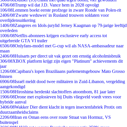
47
06/08
Trump wil dat J.D. Vance hem in 2028 opvolgt
1
06/08
Lemmen boekt eerste profzege in zware Ronde van Polen-rit
24
06/08
'Zwarte weduwes' in Rusland trouwen soldaten voor
overlijdensuitkering
14
06/08
Zangeres en Idols-jurylid Jerney Kaagman op 79-jarige leeftijd
overleden
10
06/08
Netflix-abonnees krijgen exclusieve early access tot
uitgebreide GTA VI trailer
65
06/08
Onlyfans-model met G-cup wil als NASA-ambassadeur naar
maan
24
06/08
Huisarts per direct uit vak gezet om ernstig alcoholmisbruik
3
06/08
XBOX platform krijgt zijn eigen "Platinum" achievements dit
jaar
12
06/08
Capibara's lopen Braziliaans parlementsgebouw Mato Grosso
binnen
69
06/08
Israël meldt dood twee militairen in Zuid-Libanon, vergelding
aangekondigd
15
06/08
Hiroshima herdenkt slachtoffers atoombom, 81 jaar later
19
06/08
Drone met explosieven bij Duits vliegveld voedt vrees voor
hybride aanval
34
06/08
Wakker Dier dient klacht in tegen insectenfabriek Protix om
duurzaamheidsclaims
22
06/08
Iran en Oman eens over route Straat van Hormuz, VS
buitenspel