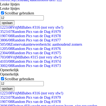
Leuke lijstjes
Leuke lijstjes
Scrollbar gebruiken
opslaan
12
23:08
VrijMiBabes #316 (not very sfw!)
35
23:07
Random Pics van de Dag #1979
19
07/08
Random Pics van de Dag #1978
38
06/08
Random Pics van de Dag #1977
5
05/08
Zomervakantieweerbericht: aanhoudend zomers
12
05/08
Random Pics van de Dag #1976
23
04/08
Random Pics van de Dag #1975
7
03/08
VrijMiBabes #315 (not very sfw!)
41
03/08
Random Pics van de Dag #1974
30
02/08
Random Pics van de Dag #1973
Opmerkelijk
Opmerkelijk
Scrollbar gebruiken
opslaan
12
23:08
VrijMiBabes #316 (not very sfw!)
35
23:07
Random Pics van de Dag #1979
19
07/08
Random Pics van de Dag #1978
36
06/08
Duitser (93) crasht met quad tegen boom, vier gewonden