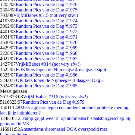
12
05/08
Random Pics van de Dag #1976
23
04/08
Random Pics van de Dag #1975
7
03/08
VrijMiBabes #315 (not very sfw!)
41
03/08
Random Pics van de Dag #1974
30
02/08
Random Pics van de Dag #1973
44
01/08
Random Pics van de Dag #1972
49
31/07
Random Pics van de Dag #1971
36
30/07
Random Pics van de Dag #1970
44
29/07
Random Pics van de Dag #1969
32
28/07
Random Pics van de Dag #1968
40
27/07
Random Pics van de Dag #1967
14
27/07
VrijMiBabes #314 (not very sfw!)
15
25/07
FOK!kers lopen de Nijmeegse 4-daagse: Dag 4
83
25/07
Random Pics van de Dag #1966
5
24/07
FOK!kers lopen de Nijmeegse 4-daagse: Dag 3
38
24/07
Random Pics van de Dag #1965
Meest gelezen
56193
23:08
VrijMiBabes #316 (not very sfw!)
51166
23:07
Random Pics van de Dag #1979
1501
13:48
Meer agressie tegen een andersluidende politieke mening,
laat jij je intimideren?
1248
10:12
Trump grijpt weer in op automatisch staatsburgerschap bij
geboorte in VS
1169
11:52
Amsterdams dierenasiel DOA overspoeld met
babykonijntjes