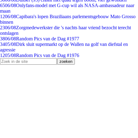
65
06/08
Onlyfans-model met G-cup wil als NASA-ambassadeur naar
maan
12
06/08
Capibara's lopen Braziliaans parlementsgebouw Mato Grosso
binnen
23
06/08
Zorgmedewerkster die 's nachts haar vriend bezocht terecht
ontslagen
38
06/08
Random Pics van de Dag #1977
34
05/08
Dirk sluit supermarkt op de Wallen na golf van diefstal en
agressie
12
05/08
Random Pics van de Dag #1976