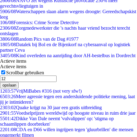
26
06/08
NAVO zet wegens Russische provocatie 250% meer
gevechtsvliegtuigen in
59
06/08
Waterschappen slaan alarm wegens droogte: Gereedschapskist
leeg
1
06/08
Forensics: Crime Scene Detective
23
06/08
Zorgmedewerkster die 's nachts haar vriend bezocht terecht
ontslagen
38
06/08
Random Pics van de Dag #1977
18
05/08
Datalek bij Bol en de Bijenkorf na cyberaanval op logistiek
partner Ceva
34
05/08
Kind overleden na aanrijding door AH-bestelbus in Dordrecht
Actieve items
Actieve items
Scrollbar gebruiken
opslaan
12
03:57
VrijMiBabes #316 (not very sfw!)
65
03:26
Meer agressie tegen een andersluidende politieke mening, laat
jij je intimideren?
23
03:02
Quake krijgt na 30 jaar een gratis uitbreiding
29
01:55
Voedselprijzen wereldwijd op hoogste niveau in ruim drie jaar
55
01:42
Dikke Van Dale neemt 'vulvalippen' op: 'stigma op
schaamlippen doorbreken'
22
01:08
CDA en D66 willen ingrijpen tegen 'gluurbrillen' die mensen
ongemerkt filmen