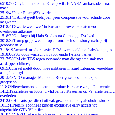
65
19:50
Onlyfans-model met G-cup wil als NASA-ambassadeur naar
maan
25
19:43
Peter Faber (82) overleden
25
19:14
Kabinet geeft bedrijven geen compensatie voor schade door
laagwater
24
18:41
'Zwarte weduwes' in Rusland trouwen soldaten voor
overlijdensuitkering
15
18:32
Ontslagen bij Halo Studios na Campaign Evolved
30
18:32
Trump grijpt weer in op automatisch staatsburgerschap bij
geboorte in VS
31
18:19
Amsterdams dierenasiel DOA overspoeld met babykonijntjes
19
18:06
PS5-doos waarschuwt voor einde fysieke games
23
17:58
OM eist TBS tegen verwarde man die agenten stak met
aardappelschilmesje
69
15:03
Israël meldt dood twee militairen in Zuid-Libanon, vergelding
aangekondigd
29
13:48
NPO-manager Menno de Boer geschorst na dickpic in
groepsapp
1
13:37
Nieuwkomers schitteren bij ruime Europese zege FC Twente
14
12:19
Zangeres en Idols-jurylid Jerney Kaagman op 79-jarige leeftijd
overleden
24
12:00
Huisarts per direct uit vak gezet om ernstig alcoholmisbruik
10
11:41
Netflix-abonnees krijgen exclusieve early access tot
uitgebreide GTA VI trailer
26
10:54
NAVO zet wegens Russische provocatie 250% meer