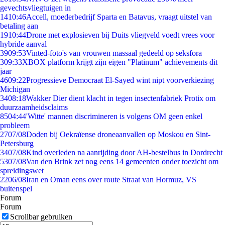
gevechtsvliegtuigen in
14
10:46
Accell, moederbedrijf Sparta en Batavus, vraagt uitstel van
betaling aan
19
10:44
Drone met explosieven bij Duits vliegveld voedt vrees voor
hybride aanval
39
09:53
Vinted-foto's van vrouwen massaal gedeeld op seksfora
3
09:33
XBOX platform krijgt zijn eigen "Platinum" achievements dit
jaar
46
09:22
Progressieve Democraat El-Sayed wint nipt voorverkiezing
Michigan
34
08:18
Wakker Dier dient klacht in tegen insectenfabriek Protix om
duurzaamheidsclaims
85
04:44
'Witte' mannen discrimineren is volgens OM geen enkel
probleem
27
07/08
Doden bij Oekraïense droneaanvallen op Moskou en Sint-
Petersburg
34
07/08
Kind overleden na aanrijding door AH-bestelbus in Dordrecht
53
07/08
Van den Brink zet nog eens 14 gemeenten onder toezicht om
spreidingswet
22
06/08
Iran en Oman eens over route Straat van Hormuz, VS
buitenspel
Forum
Forum
Scrollbar gebruiken