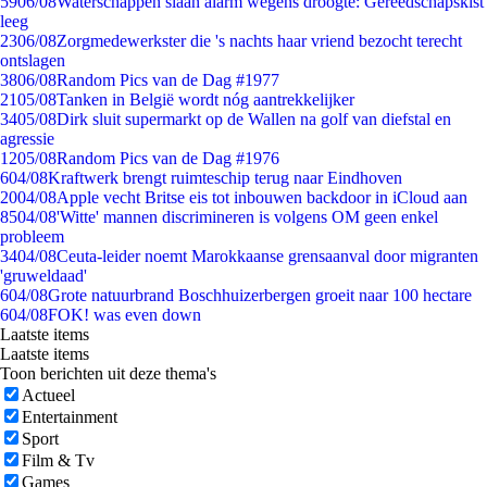
59
06/08
Waterschappen slaan alarm wegens droogte: Gereedschapskist
leeg
23
06/08
Zorgmedewerkster die 's nachts haar vriend bezocht terecht
ontslagen
38
06/08
Random Pics van de Dag #1977
21
05/08
Tanken in België wordt nóg aantrekkelijker
34
05/08
Dirk sluit supermarkt op de Wallen na golf van diefstal en
agressie
12
05/08
Random Pics van de Dag #1976
6
04/08
Kraftwerk brengt ruimteschip terug naar Eindhoven
20
04/08
Apple vecht Britse eis tot inbouwen backdoor in iCloud aan
85
04/08
'Witte' mannen discrimineren is volgens OM geen enkel
probleem
34
04/08
Ceuta-leider noemt Marokkaanse grensaanval door migranten
'gruweldaad'
6
04/08
Grote natuurbrand Boschhuizerbergen groeit naar 100 hectare
6
04/08
FOK! was even down
Laatste items
Laatste items
Toon berichten uit deze thema's
Actueel
Entertainment
Sport
Film & Tv
Games