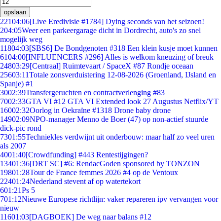
opslaan
221
04:06
[Live Eredivisie #1784] Dying seconds van het seizoen!
2
04:05
Weer een parkeergarage dicht in Dordrecht, auto's zo snel
mogelijk weg
118
04:03
[SBS6] De Bondgenoten #318 Een klein kusje moet kunnen
61
04:00
[INFLUENCERS #296] Alles is welkom kneuzing of breuk
248
03:29
[Centraal] Ruimtevaart / SpaceX #87 Rondje oceaan
256
03:11
Totale zonsverduistering 12-08-2026 (Groenland, IJsland en
Spanje) #1
30
02:39
Transfergeruchten en contractverlenging #83
70
02:33
GTA VI #12 GTA VI Extended look 27 Augustus Netflix/YT
160
02:32
Oorlog in Oekraïne #1318 Drone baby drone
149
02:09
NPO-manager Menno de Boer (47) op non-actief stuurde
dick-pic rond
73
01:55
Techniekles verdwijnt uit onderbouw: maar half zo veel uren
als 2007
40
01:40
[Crowdfunding] #443 Rentestijgingen?
134
01:36
[DRT SC] #6: RendacGoden sponsored by TONZON
198
01:28
Tour de France femmes 2026 #4 op de Ventoux
224
01:24
Nederland stevent af op watertekort
6
01:21
Ps 5
7
01:12
Nieuwe Europese richtlijn: vaker repareren ipv vervangen voor
nieuw
116
01:03
[DAGBOEK] De weg naar balans #12