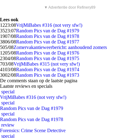
▼ Advertentie door Refinery89
Lees ook
12
23:08
VrijMiBabes #316 (not very sfw!)
35
23:07
Random Pics van de Dag #1979
19
07/08
Random Pics van de Dag #1978
38
06/08
Random Pics van de Dag #1977
5
05/08
Zomervakantieweerbericht: aanhoudend zomers
12
05/08
Random Pics van de Dag #1976
23
04/08
Random Pics van de Dag #1975
7
03/08
VrijMiBabes #315 (not very sfw!)
41
03/08
Random Pics van de Dag #1974
30
02/08
Random Pics van de Dag #1973
De comments staan op de laatste pagina
Laatste reviews en specials
special
VrijMiBabes #316 (not very sfw!)
special
Random Pics van de Dag #1979
special
Random Pics van de Dag #1978
review
Forensics: Crime Scene Detective
special