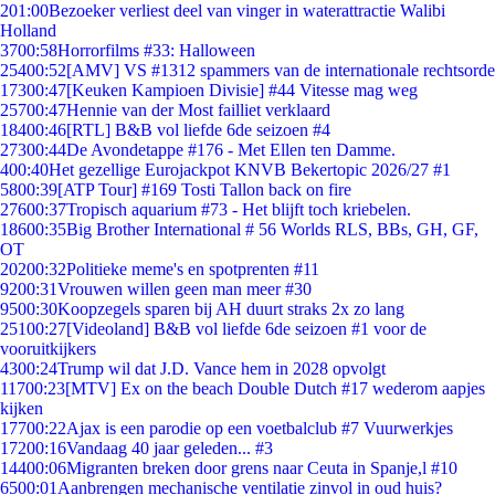
2
01:00
Bezoeker verliest deel van vinger in waterattractie Walibi
Holland
37
00:58
Horrorfilms #33: Halloween
254
00:52
[AMV] VS #1312 spammers van de internationale rechtsorde
173
00:47
[Keuken Kampioen Divisie] #44 Vitesse mag weg
257
00:47
Hennie van der Most failliet verklaard
184
00:46
[RTL] B&B vol liefde 6de seizoen #4
273
00:44
De Avondetappe #176 - Met Ellen ten Damme.
4
00:40
Het gezellige Eurojackpot KNVB Bekertopic 2026/27 #1
58
00:39
[ATP Tour] #169 Tosti Tallon back on fire
276
00:37
Tropisch aquarium #73 - Het blijft toch kriebelen.
186
00:35
Big Brother International # 56 Worlds RLS, BBs, GH, GF,
OT
202
00:32
Politieke meme's en spotprenten #11
92
00:31
Vrouwen willen geen man meer #30
95
00:30
Koopzegels sparen bij AH duurt straks 2x zo lang
251
00:27
[Videoland] B&B vol liefde 6de seizoen #1 voor de
vooruitkijkers
43
00:24
Trump wil dat J.D. Vance hem in 2028 opvolgt
117
00:23
[MTV] Ex on the beach Double Dutch #17 wederom aapjes
kijken
177
00:22
Ajax is een parodie op een voetbalclub #7 Vuurwerkjes
172
00:16
Vandaag 40 jaar geleden... #3
144
00:06
Migranten breken door grens naar Ceuta in Spanje,l #10
65
00:01
Aanbrengen mechanische ventilatie zinvol in oud huis?