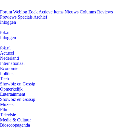
Forum
Weblog
Zoek
Actieve Items
Nieuws
Columns
Reviews
Previews
Specials
Archief
Inloggen
fok.nl
Inloggen
fok.nl
Actueel
Nederland
Internationaal
Economie
Politiek
Tech
Showbiz en Gossip
Opmerkelijk
Entertainment
Showbiz en Gossip
Muziek
Film
Televisie
Media & Cultuur
Bioscoopagenda