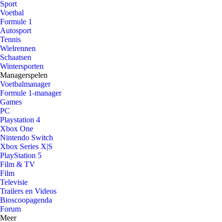
Sport
Voetbal
Formule 1
Autosport
Tennis
Wielrennen
Schaatsen
Wintersporten
Managerspelen
Voetbalmanager
Formule 1-manager
Games
PC
Playstation 4
Xbox One
Nintendo Switch
Xbox Series X|S
PlayStation 5
Film & TV
Film
Televisie
Trailers en Videos
Bioscoopagenda
Forum
Meer