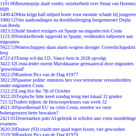
11
01:06
Benzineprijs daalt verder, onzekerheid over Straat van Hormuz
blijft
14
00:42
Meta krijgt half miljard boete voor mentale schade bij jongeren
19
00:12
Vier aanhoudingen na doodsbedreiging burgemeester Depla
van Breda
18
23:32
Italië hindert reizigers uit Spanje na migratiecrisis Ceuta
11
23:30
Smokkelbende opgerold in Spanje, verdienden miljoenen aan
migranten
59
22:53
Waterschappen slaan alarm wegens droogte: Gereedschapskist
leeg
47
22:43
Trump wil dat J.D. Vance hem in 2028 opvolgt
34
22:32
Ceuta-leider noemt Marokkaanse grensaanval door migranten
'gruweldaad'
38
22:29
Random Pics van de Dag #1977
38
22:28
Spaanse politie: minstens tien voor terrorisme veroordeelden
onder migranten Ceuta
15
22:25
Long live the 7th of October
30
22:20
Tropische hitte keert zondag terug met lokaal 32 graden
7
21:52
Trailers kijken: de bioscoopreleases van week 32
46
21:30
Spoedberaad EU na crisis Ceuta, moeten we onze
buitengrenzen beter bewaken?
24
21:01
Denemarken pakt AI-gebruik in scholen aan: extra mondelinge
examens
36
20:20
Duitser (93) crasht met quad tegen boom, vier gewonden
35
19:58
Random Pics van de Dag #1979