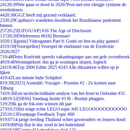
241
20:39
Wie gaan er dood in 2026?Post met een vleugje cynisme de
overledenen.
44
20:30
GGZ heeft mij gezond verklaard.
23
20:29
Capibara's wandelen doodleuk het Braziliaanse parlement
binnen
257
20:25
[UFO/UAP] #16 The Age of Disclosure
137
20:20
[Wielrennen #616] Brennan!
10
20:13
[gratis] Videogames Part 9: Gratis en free-to-play games!
43
19:50
[Voorspellen] Voorspel de eindstand van de Eredivisie
2026/2027
7
19:48
Dries Roelvink spreekt vakantieganger aan om gele zwembroek
49
19:46
Woningtekort: dus ga je woningen slopen, logisch
241
19:46
Top 2000 Editie 2025 #243 Alle dikzakken willen op je
lijken
4
19:42
Last minute balie Schiphol
8
19:39
[2023] Australië: Voyager - Promise #2 - Ze komen naar
Tilburg
74
19:36
Een tactische/militaire analyse van het front in Oekraïne #31
148
19:32
[SBS6] Vandaag Inside #136 - Boekje pluggen.
5
19:29
Ik ga de fok-toto winnen dit jaar
273
19:25
Het enige echte LEGO-topic #45 LEGOOOOOOOOOOO
235
19:13
Frontpage Feedback Topic #60
9
19:07
14-jarige leerling Thailand schiet grootouders en leraren dood
14
19:06
Prijs Bar le duc rood in het buitenland
169
18:58
[Centraal] kattenfotoos deel 122