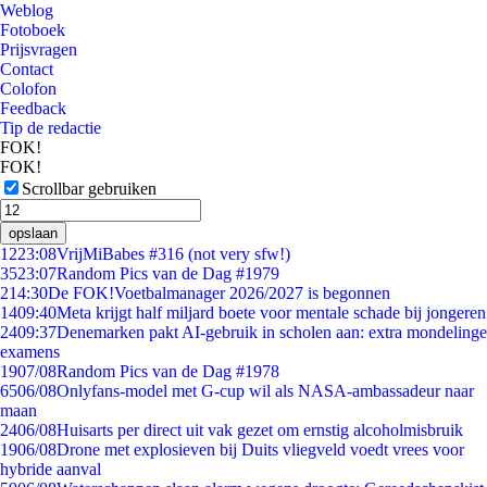
Weblog
Fotoboek
Prijsvragen
Contact
Colofon
Feedback
Tip de redactie
FOK!
FOK!
Scrollbar gebruiken
opslaan
12
23:08
VrijMiBabes #316 (not very sfw!)
35
23:07
Random Pics van de Dag #1979
2
14:30
De FOK!Voetbalmanager 2026/2027 is begonnen
14
09:40
Meta krijgt half miljard boete voor mentale schade bij jongeren
24
09:37
Denemarken pakt AI-gebruik in scholen aan: extra mondelinge
examens
19
07/08
Random Pics van de Dag #1978
65
06/08
Onlyfans-model met G-cup wil als NASA-ambassadeur naar
maan
24
06/08
Huisarts per direct uit vak gezet om ernstig alcoholmisbruik
19
06/08
Drone met explosieven bij Duits vliegveld voedt vrees voor
hybride aanval