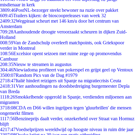
misdienaar in kerk
38
09:46
PostNL-bezorger steekt bewoner na ruzie over pakket
6
09:45
Trailers kijken: de bioscoopreleases van week 32
24
09:32
Wegpiraat scheurt met 146 km/u door het centrum van
Amsterdam
7
09:28
Aanhoudende droogte veroorzaakt scheuren in dijken Zuid-
Holland
0
08:59
Van de Zandschulp overleeft matchpoints, ook Griekspoor
verder in Montreal
1
08:56
Excelsior opent seizoen met ruime zege op promovendus
Cambuur
2
08:35
Nieuw te streamen in augustus
3
04:46
Niewiadoma profiteert van pokerspel en grijpt geel op Ventoux
35
00:07
Random Pics van de Dag #1979
27
18:47
Italië hindert reizigers uit Spanje na migratiecrisis Ceuta
24
18:31
Vier aanhoudingen na doodsbedreiging burgemeester Depla
van Breda
11
18:26
Smokkelbende opgerold in Spanje, verdienden miljoenen aan
migranten
37
18:08
CDA en D66 willen ingrijpen tegen 'gluurbrillen' die mensen
ongemerkt filmen
11
17:56
Benzineprijs daalt verder, onzekerheid over Straat van Hormuz
blijft
42
17:47
Voedselprijzen wereldwijd op hoogste niveau in ruim drie jaar
23
07/08
Quake krijgt na 30 jaar een gratis uitbreiding