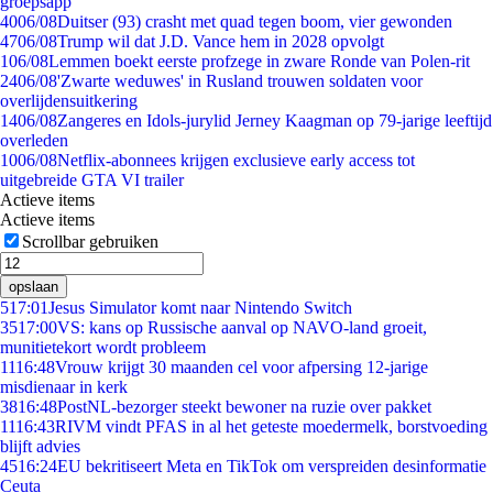
groepsapp
40
06/08
Duitser (93) crasht met quad tegen boom, vier gewonden
47
06/08
Trump wil dat J.D. Vance hem in 2028 opvolgt
1
06/08
Lemmen boekt eerste profzege in zware Ronde van Polen-rit
24
06/08
'Zwarte weduwes' in Rusland trouwen soldaten voor
overlijdensuitkering
14
06/08
Zangeres en Idols-jurylid Jerney Kaagman op 79-jarige leeftijd
overleden
10
06/08
Netflix-abonnees krijgen exclusieve early access tot
uitgebreide GTA VI trailer
Actieve items
Actieve items
Scrollbar gebruiken
opslaan
5
17:01
Jesus Simulator komt naar Nintendo Switch
35
17:00
VS: kans op Russische aanval op NAVO-land groeit,
munitietekort wordt probleem
11
16:48
Vrouw krijgt 30 maanden cel voor afpersing 12-jarige
misdienaar in kerk
38
16:48
PostNL-bezorger steekt bewoner na ruzie over pakket
11
16:43
RIVM vindt PFAS in al het geteste moedermelk, borstvoeding
blijft advies
45
16:24
EU bekritiseert Meta en TikTok om verspreiden desinformatie
Ceuta