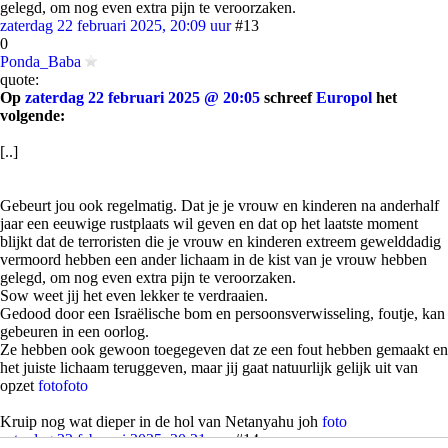
gelegd, om nog even extra pijn te veroorzaken.
zaterdag 22 februari 2025, 20:09 uur
#13
0
Ponda_Baba
quote:
Op
zaterdag 22 februari 2025 @ 20:05
schreef
Europol
het
volgende:
[..]
Gebeurt jou ook regelmatig. Dat je je vrouw en kinderen na anderhalf
jaar een eeuwige rustplaats wil geven en dat op het laatste moment
blijkt dat de terroristen die je vrouw en kinderen extreem gewelddadig
vermoord hebben een ander lichaam in de kist van je vrouw hebben
gelegd, om nog even extra pijn te veroorzaken.
Sow weet jij het even lekker te verdraaien.
Gedood door een Israëlische bom en persoonsverwisseling, foutje, kan
gebeuren in een oorlog.
Ze hebben ook gewoon toegegeven dat ze een fout hebben gemaakt en
het juiste lichaam teruggeven, maar jij gaat natuurlijk gelijk uit van
opzet
foto
foto
Kruip nog wat dieper in de hol van Netanyahu joh
foto
zaterdag 22 februari 2025, 20:21 uur
#14