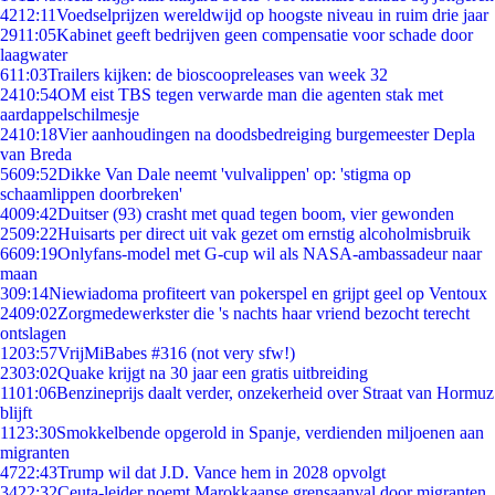
42
12:11
Voedselprijzen wereldwijd op hoogste niveau in ruim drie jaar
29
11:05
Kabinet geeft bedrijven geen compensatie voor schade door
laagwater
6
11:03
Trailers kijken: de bioscoopreleases van week 32
24
10:54
OM eist TBS tegen verwarde man die agenten stak met
aardappelschilmesje
24
10:18
Vier aanhoudingen na doodsbedreiging burgemeester Depla
van Breda
56
09:52
Dikke Van Dale neemt 'vulvalippen' op: 'stigma op
schaamlippen doorbreken'
40
09:42
Duitser (93) crasht met quad tegen boom, vier gewonden
25
09:22
Huisarts per direct uit vak gezet om ernstig alcoholmisbruik
66
09:19
Onlyfans-model met G-cup wil als NASA-ambassadeur naar
maan
3
09:14
Niewiadoma profiteert van pokerspel en grijpt geel op Ventoux
24
09:02
Zorgmedewerkster die 's nachts haar vriend bezocht terecht
ontslagen
12
03:57
VrijMiBabes #316 (not very sfw!)
23
03:02
Quake krijgt na 30 jaar een gratis uitbreiding
11
01:06
Benzineprijs daalt verder, onzekerheid over Straat van Hormuz
blijft
11
23:30
Smokkelbende opgerold in Spanje, verdienden miljoenen aan
migranten
47
22:43
Trump wil dat J.D. Vance hem in 2028 opvolgt
34
22:32
Ceuta-leider noemt Marokkaanse grensaanval door migranten