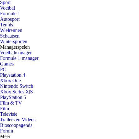
Sport
Voetbal
Formule 1
Autosport
Tennis
Wielrennen
Schaatsen
Wintersporten
Managerspelen
Voetbalmanager
Formule 1-manager
Games
PC
Playstation 4
Xbox One
Nintendo Switch
Xbox Series X|S
PlayStation 5
Film & TV
Film
Televisie
Trailers en Videos
Bioscoopagenda
Forum
Meer