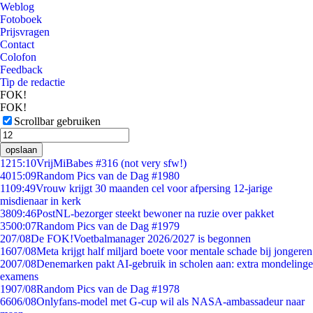
Weblog
Fotoboek
Prijsvragen
Contact
Colofon
Feedback
Tip de redactie
FOK!
FOK!
Scrollbar gebruiken
opslaan
12
15:10
VrijMiBabes #316 (not very sfw!)
40
15:09
Random Pics van de Dag #1980
11
09:49
Vrouw krijgt 30 maanden cel voor afpersing 12-jarige
misdienaar in kerk
38
09:46
PostNL-bezorger steekt bewoner na ruzie over pakket
35
00:07
Random Pics van de Dag #1979
2
07/08
De FOK!Voetbalmanager 2026/2027 is begonnen
16
07/08
Meta krijgt half miljard boete voor mentale schade bij jongeren
20
07/08
Denemarken pakt AI-gebruik in scholen aan: extra mondelinge
examens
19
07/08
Random Pics van de Dag #1978
66
06/08
Onlyfans-model met G-cup wil als NASA-ambassadeur naar