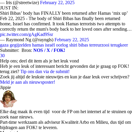
— Iris (@streetwize)
February 22, 2025
JUST IN:
Shiri Bibas’ body has FINALLY been returned after Hamas ‘mix up’
Feb 22, 2025 - The body of Shiri Bibas has finally been returned
home, Israel has confirmed. It took Hamas terrorists two attempts to
correctly return the mum's body back to her loved ones after sending…
pic.twitter.com/gAgKad9Ssr
— Raymond Ng (@rayngls)
February 22, 2025
gaza
gegijzelden
hamas
israël
oorlog
shiri bibas
terreurzooi
terugkeer
Submitter:
Bron:
NOS / X / FOK!
30
Help ons; deel dit item als je het leuk vond
Heb je een leuk of interessant bericht gevonden dat je graag op FOK!
terug ziet?
Tip ons dan via de submit!
Zoek jij altijd de leukste nieuwtjes en kun je daar leuk over schrijven?
Meld je aan als nieuwsposter!
Jippie
Elke dag maak ik even tijd voor de FP om het internet af te struinen op
zoek naar nieuws.
Part-time werkzaam als adviseur Kwaliteit Arbo en Milieu, dus tijd om
bijdragen aan FOK! te leveren.