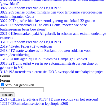
'gruweldaad'
38
22:29
Random Pics van de Dag #1977
38
22:28
Spaanse politie: minstens tien voor terrorisme veroordeelden
onder migranten Ceuta
30
22:20
Tropische hitte keert zondag terug met lokaal 32 graden
46
21:30
Spoedberaad EU na crisis Ceuta, moeten we onze
buitengrenzen beter bewaken?
20
21:01
Denemarken pakt AI-gebruik in scholen aan: extra mondelinge
examens
35
19:58
Random Pics van de Dag #1979
25
19:43
Peter Faber (82) overleden
24
18:41
'Zwarte weduwes' in Rusland trouwen soldaten voor
overlijdensuitkering
15
18:32
Ontslagen bij Halo Studios na Campaign Evolved
30
18:32
Trump grijpt weer in op automatisch staatsburgerschap bij
geboorte in VS
31
18:19
Amsterdams dierenasiel DOA overspoeld met babykonijntjes
Forum
Forum
Scrollbar gebruiken
opslaan
252
17:02
[Live Eredivisie #1784] Dying seconds van het seizoen!
122
17:02
Buitenlandse steden lepeltopic #268