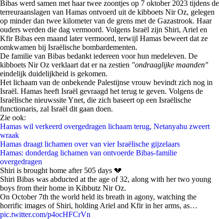
Bibas werd samen met haar twee zoontjes op 7 oktober 2023 tijdens de
terreuraanslagen van Hamas ontvoerd uit de kibboets Nir Oz, gelegen
op minder dan twee kilometer van de grens met de Gazastrook. Haar
ouders werden die dag vermoord. Volgens Israël zijn Shiri, Ariel en
Kfir Bibas een maand later vermoord, terwijl Hamas beweert dat ze
omkwamen bij Israëlische bombardementen.
De familie van Bibas bedankt iedereen voor hun medeleven. De
kibboets Nir Oz verklaart dat er na zestien
"ondraaglijke maanden"
eindelijk duidelijkheid is gekomen.
Het lichaam van de onbekende Palestijnse vrouw bevindt zich nog in
Israël. Hamas heeft Israël gevraagd het terug te geven. Volgens de
Israëlische nieuwssite Ynet, die zich baseert op een Israëlische
functionaris, zal Israël dit gaan doen.
Zie ook:
Hamas wil verkeerd overgedragen lichaam terug, Netanyahu zweert
wraak
Hamas draagt lichamen over van vier Israëlische gijzelaars
Hamas: donderdag lichamen van ontvoerde Bibas-familie
overgedragen
Shiri is brought home after 505 days 💔
Shiri Bibas was abducted at the age of 32, along with her two young
boys from their home in Kibbutz Nir Oz.
On October 7th the world held its breath in agony, watching the
horrific images of Shiri, holding Ariel and Kfir in her arms, as…
pic.twitter.com/p4ocHFCrVn