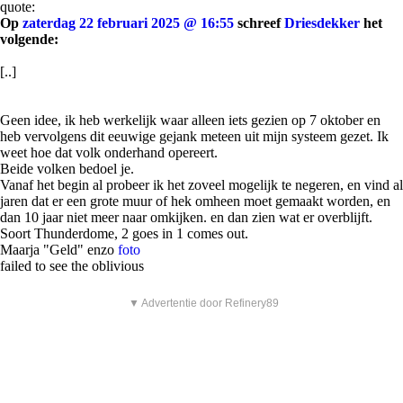
quote:
Op
zaterdag 22 februari 2025 @ 16:55
schreef
Driesdekker
het
volgende:
[..]
Geen idee, ik heb werkelijk waar alleen iets gezien op 7 oktober en
heb vervolgens dit eeuwige gejank meteen uit mijn systeem gezet. Ik
weet hoe dat volk onderhand opereert.
Beide volken bedoel je.
Vanaf het begin al probeer ik het zoveel mogelijk te negeren, en vind al
jaren dat er een grote muur of hek omheen moet gemaakt worden, en
dan 10 jaar niet meer naar omkijken. en dan zien wat er overblijft.
Soort Thunderdome, 2 goes in 1 comes out.
Maarja "Geld" enzo
foto
failed to see the oblivious
▼ Advertentie door Refinery89