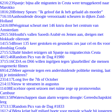
62
16:23
Spanje: bijna alle migranten in Ceuta weer teruggekeerd naar
Marokko
18
16:20
Britney Spears: "Ik geloof dat ik heb gefaald als moeder"
7
16:10
Aanhoudende droogte veroorzaakt scheuren in dijken Zuid-
Holland
24
16:08
Wegpiraat scheurt met 146 km/u door het centrum van
Amsterdam
29
15:56
Houthi's vallen Saoedi-Arabië en Jemen aan, dreigen met
blokkade olieroute
14
15:54
Broer 135 keer gestoken en gesneden: zes jaar cel en tbs voor
doodslag Gouda
27
15:52
Italië hindert reizigers uit Spanje na migratiecrisis Ceuta
40
15:46
Random Pics van de Dag #1980
37
15:16
CDA en D66 willen ingrijpen tegen 'gluurbrillen' die mensen
ongemerkt filmen
69
14:25
Meer agressie tegen een andersluidende politieke mening, laat
jij je intimideren?
23
14:17
Long live the 7th of October
2
14:11
Nieuw te streamen in augustus
1
14:08
Excelsior opent seizoen met ruime zege op promovendus
Cambuur
60
13:58
Waterschappen slaan alarm wegens droogte: Gereedschapskist
leeg
37
13:13
Random Pics van de Dag #1833
16
12:43
Meta krijgt half miljard boete voor mentale schade bij jongeren