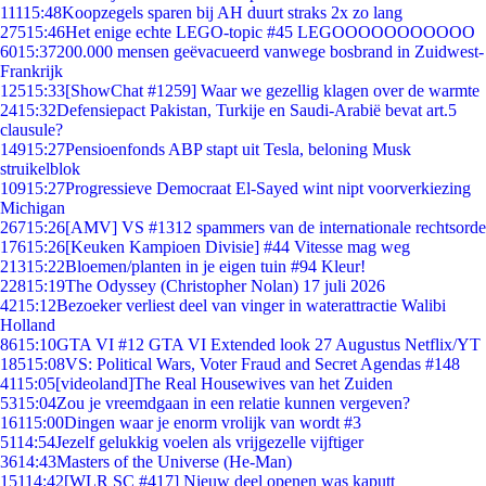
111
15:48
Koopzegels sparen bij AH duurt straks 2x zo lang
275
15:46
Het enige echte LEGO-topic #45 LEGOOOOOOOOOOO
60
15:37
200.000 mensen geëvacueerd vanwege bosbrand in Zuidwest-
Frankrijk
125
15:33
[ShowChat #1259] Waar we gezellig klagen over de warmte
24
15:32
Defensiepact Pakistan, Turkije en Saudi-Arabië bevat art.5
clausule?
149
15:27
Pensioenfonds ABP stapt uit Tesla, beloning Musk
struikelblok
109
15:27
Progressieve Democraat El-Sayed wint nipt voorverkiezing
Michigan
267
15:26
[AMV] VS #1312 spammers van de internationale rechtsorde
176
15:26
[Keuken Kampioen Divisie] #44 Vitesse mag weg
213
15:22
Bloemen/planten in je eigen tuin #94 Kleur!
228
15:19
The Odyssey (Christopher Nolan) 17 juli 2026
42
15:12
Bezoeker verliest deel van vinger in waterattractie Walibi
Holland
86
15:10
GTA VI #12 GTA VI Extended look 27 Augustus Netflix/YT
185
15:08
VS: Political Wars, Voter Fraud and Secret Agendas #148
41
15:05
[videoland]The Real Housewives van het Zuiden
53
15:04
Zou je vreemdgaan in een relatie kunnen vergeven?
161
15:00
Dingen waar je enorm vrolijk van wordt #3
51
14:54
Jezelf gelukkig voelen als vrijgezelle vijftiger
36
14:43
Masters of the Universe (He-Man)
151
14:42
[WLR SC #417] Nieuw deel openen was kaputt