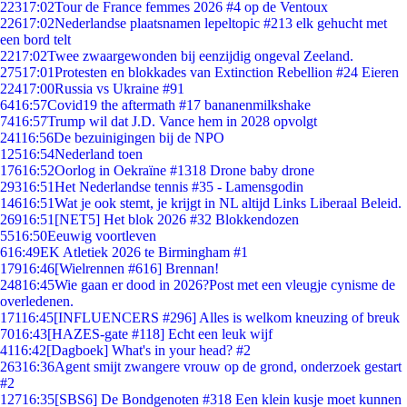
223
17:02
Tour de France femmes 2026 #4 op de Ventoux
226
17:02
Nederlandse plaatsnamen lepeltopic #213 elk gehucht met
een bord telt
22
17:02
Twee zwaargewonden bij eenzijdig ongeval Zeeland.
275
17:01
Protesten en blokkades van Extinction Rebellion #24 Eieren
224
17:00
Russia vs Ukraine #91
64
16:57
Covid19 the aftermath #17 bananenmilkshake
74
16:57
Trump wil dat J.D. Vance hem in 2028 opvolgt
241
16:56
De bezuinigingen bij de NPO
125
16:54
Nederland toen
176
16:52
Oorlog in Oekraïne #1318 Drone baby drone
293
16:51
Het Nederlandse tennis #35 - Lamensgodin
146
16:51
Wat je ook stemt, je krijgt in NL altijd Links Liberaal Beleid.
269
16:51
[NET5] Het blok 2026 #32 Blokkendozen
55
16:50
Eeuwig voortleven
6
16:49
EK Atletiek 2026 te Birmingham #1
179
16:46
[Wielrennen #616] Brennan!
248
16:45
Wie gaan er dood in 2026?Post met een vleugje cynisme de
overledenen.
171
16:45
[INFLUENCERS #296] Alles is welkom kneuzing of breuk
70
16:43
[HAZES-gate #118] Echt een leuk wijf
41
16:42
[Dagboek] What's in your head? #2
263
16:36
Agent smijt zwangere vrouw op de grond, onderzoek gestart
#2
127
16:35
[SBS6] De Bondgenoten #318 Een klein kusje moet kunnen