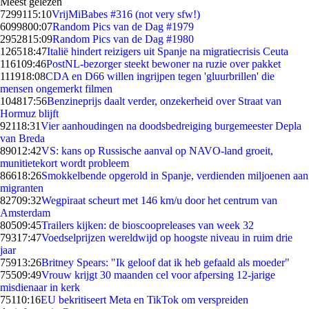
Meest gelezen
72991
15:10
VrijMiBabes #316 (not very sfw!)
60998
00:07
Random Pics van de Dag #1979
29528
15:09
Random Pics van de Dag #1980
1265
18:47
Italië hindert reizigers uit Spanje na migratiecrisis Ceuta
1161
09:46
PostNL-bezorger steekt bewoner na ruzie over pakket
1119
18:08
CDA en D66 willen ingrijpen tegen 'gluurbrillen' die
mensen ongemerkt filmen
1048
17:56
Benzineprijs daalt verder, onzekerheid over Straat van
Hormuz blijft
921
18:31
Vier aanhoudingen na doodsbedreiging burgemeester Depla
van Breda
890
12:42
VS: kans op Russische aanval op NAVO-land groeit,
munitietekort wordt probleem
866
18:26
Smokkelbende opgerold in Spanje, verdienden miljoenen aan
migranten
827
09:32
Wegpiraat scheurt met 146 km/u door het centrum van
Amsterdam
805
09:45
Trailers kijken: de bioscoopreleases van week 32
793
17:47
Voedselprijzen wereldwijd op hoogste niveau in ruim drie
jaar
759
13:26
Britney Spears: "Ik geloof dat ik heb gefaald als moeder"
755
09:49
Vrouw krijgt 30 maanden cel voor afpersing 12-jarige
misdienaar in kerk
751
10:16
EU bekritiseert Meta en TikTok om verspreiden