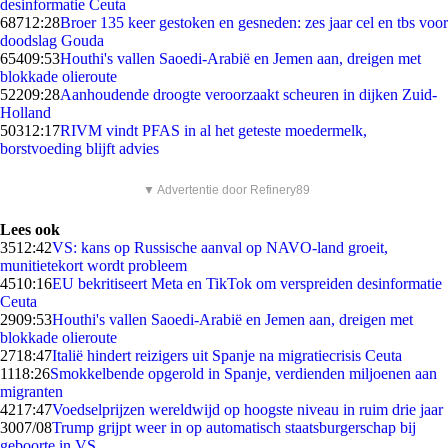
desinformatie Ceuta
687
12:28
Broer 135 keer gestoken en gesneden: zes jaar cel en tbs voor
doodslag Gouda
654
09:53
Houthi's vallen Saoedi-Arabië en Jemen aan, dreigen met
blokkade olieroute
522
09:28
Aanhoudende droogte veroorzaakt scheuren in dijken Zuid-
Holland
503
12:17
RIVM vindt PFAS in al het geteste moedermelk,
borstvoeding blijft advies
▼ Advertentie door Refinery89
Lees ook
35
12:42
VS: kans op Russische aanval op NAVO-land groeit,
munitietekort wordt probleem
45
10:16
EU bekritiseert Meta en TikTok om verspreiden desinformatie
Ceuta
29
09:53
Houthi's vallen Saoedi-Arabië en Jemen aan, dreigen met
blokkade olieroute
27
18:47
Italië hindert reizigers uit Spanje na migratiecrisis Ceuta
11
18:26
Smokkelbende opgerold in Spanje, verdienden miljoenen aan
migranten
42
17:47
Voedselprijzen wereldwijd op hoogste niveau in ruim drie jaar
30
07/08
Trump grijpt weer in op automatisch staatsburgerschap bij
geboorte in VS