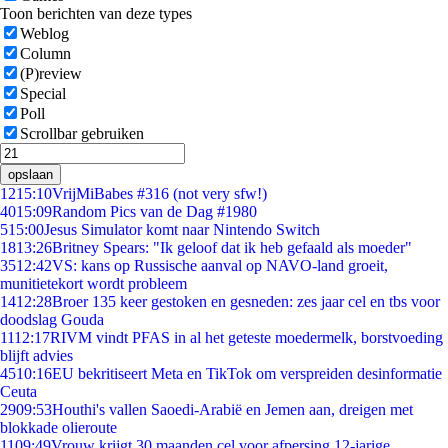
Toon berichten van deze types
Weblog
Column
(P)review
Special
Poll
Scrollbar gebruiken
opslaan
12
15:10
VrijMiBabes #316 (not very sfw!)
40
15:09
Random Pics van de Dag #1980
5
15:00
Jesus Simulator komt naar Nintendo Switch
18
13:26
Britney Spears: "Ik geloof dat ik heb gefaald als moeder"
35
12:42
VS: kans op Russische aanval op NAVO-land groeit,
munitietekort wordt probleem
14
12:28
Broer 135 keer gestoken en gesneden: zes jaar cel en tbs voor
doodslag Gouda
11
12:17
RIVM vindt PFAS in al het geteste moedermelk, borstvoeding
blijft advies
45
10:16
EU bekritiseert Meta en TikTok om verspreiden desinformatie
Ceuta
29
09:53
Houthi's vallen Saoedi-Arabië en Jemen aan, dreigen met
blokkade olieroute
11
09:49
Vrouw krijgt 30 maanden cel voor afpersing 12-jarige