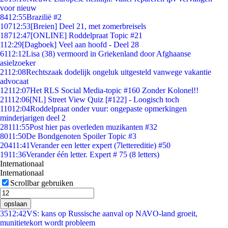
voor nieuw
84
12:55
Brazilië #2
107
12:53
[Breien] Deel 21, met zomerbreisels
187
12:47
[ONLINE] Roddelpraat Topic #21
1
12:29
[Dagboek] Veel aan hoofd - Deel 28
61
12:12
Lisa (38) vermoord in Griekenland door Afghaanse
asielzoeker
21
12:08
Rechtszaak dodelijk ongeluk uitgesteld vanwege vakantie
advocaat
121
12:07
Het RLS Social Media-topic #160 Zonder Kolonel!!
211
12:06
[NL] Street View Quiz [#122] - Loogisch toch
110
12:04
Roddelpraat onder vuur: ongepaste opmerkingen
minderjarigen deel 2
281
11:55
Post hier pas overleden muzikanten #32
80
11:50
De Bondgenoten Spoiler Topic #3
204
11:41
Verander een letter expert (7lettereditie) #50
19
11:36
Verander één letter. Expert # 75 (8 letters)
Internationaal
Internationaal
Scrollbar gebruiken
opslaan
35
12:42
VS: kans op Russische aanval op NAVO-land groeit,
munitietekort wordt probleem