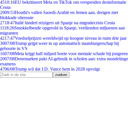
45
10:16
EU bekritiseert Meta en TikTok om verspreiden desinformatie
Ceuta
29
09:53
Houthi's vallen Saoedi-Arabië en Jemen aan, dreigen met
blokkade olieroute
27
18:47
Italië hindert reizigers uit Spanje na migratiecrisis Ceuta
11
18:26
Smokkelbende opgerold in Spanje, verdienden miljoenen aan
migranten
42
17:47
Voedselprijzen wereldwijd op hoogste niveau in ruim drie jaar
30
07/08
Trump grijpt weer in op automatisch staatsburgerschap bij
geboorte in VS
16
07/08
Meta krijgt half miljard boete voor mentale schade bij jongeren
20
07/08
Denemarken pakt AI-gebruik in scholen aan: extra mondelinge
examens
47
06/08
Trump wil dat J.D. Vance hem in 2028 opvolgt