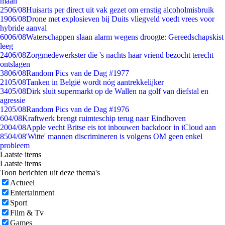
maan
25
06/08
Huisarts per direct uit vak gezet om ernstig alcoholmisbruik
19
06/08
Drone met explosieven bij Duits vliegveld voedt vrees voor
hybride aanval
60
06/08
Waterschappen slaan alarm wegens droogte: Gereedschapskist
leeg
24
06/08
Zorgmedewerkster die 's nachts haar vriend bezocht terecht
ontslagen
38
06/08
Random Pics van de Dag #1977
21
05/08
Tanken in België wordt nóg aantrekkelijker
34
05/08
Dirk sluit supermarkt op de Wallen na golf van diefstal en
agressie
12
05/08
Random Pics van de Dag #1976
6
04/08
Kraftwerk brengt ruimteschip terug naar Eindhoven
20
04/08
Apple vecht Britse eis tot inbouwen backdoor in iCloud aan
85
04/08
'Witte' mannen discrimineren is volgens OM geen enkel
probleem
Laatste items
Laatste items
Toon berichten uit deze thema's
Actueel
Entertainment
Sport
Film & Tv
Games