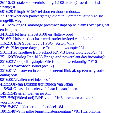
261
16:30
Totale zonsverduistering 12-08-2026 (Groenland, IJsland en
Spanje) #1
69
16:29
Teltopic #1567 tel door en door en door....
22
16:28
Weer een parkeergarage dicht in Dordrecht, auto's zo snel
mogelijk weg
141
16:26
Jonge Cambridge professor stapt op na claims over plagiaat
en leugens
34
16:23
Het hele alfabet #108 en 4letterwoord
78
16:21
Huisarts doet haar werk onder invloed van alcohol
1
16:21
UEFA Super Cup #1 PSG - Aston Villa
62
16:12
Het grote dagelijkse Trump nieuws topic #31
5
16:11
Het gezellige Eurojackpot KNVB Bekertopic 2026/27 #1
251
16:07
Oorlog Iran #136 Bridge and powerplant day incoming?
85
16:03
Voorspellingstopic: Wie is hier de weerkundige? #16
121
16:02
Saxofoon sound (deel 2)
35
16:01
Vertrouwen in economie neemt flink af, op een na grootse
daling ooit
98
16:00
Afvallen met injecties #4
4
15:55
Orkaan Dolphin treft zuiden van Japan
1
15:54
LG nas n1t1 - niet zichtbaar bij aansluiten
145
15:54
Sterren toen en nu #11
257
15:50
[Videoland] B&B vol liefde 6de seizoen #1 voor de
vooruitkijkers
276
15:49
Van kleuter tot puber deel 184
180
15:48
Wat is jullie binnenhuistemperatuur? #81 Horrorzomer