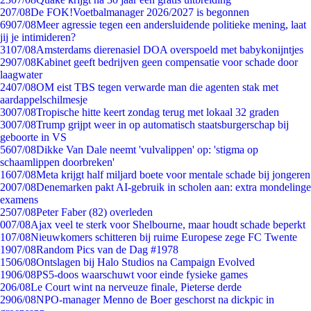
2
07/08
De FOK!Voetbalmanager 2026/2027 is begonnen
69
07/08
Meer agressie tegen een andersluidende politieke mening, laat
jij je intimideren?
31
07/08
Amsterdams dierenasiel DOA overspoeld met babykonijntjes
29
07/08
Kabinet geeft bedrijven geen compensatie voor schade door
laagwater
24
07/08
OM eist TBS tegen verwarde man die agenten stak met
aardappelschilmesje
30
07/08
Tropische hitte keert zondag terug met lokaal 32 graden
30
07/08
Trump grijpt weer in op automatisch staatsburgerschap bij
geboorte in VS
56
07/08
Dikke Van Dale neemt 'vulvalippen' op: 'stigma op
schaamlippen doorbreken'
16
07/08
Meta krijgt half miljard boete voor mentale schade bij jongeren
20
07/08
Denemarken pakt AI-gebruik in scholen aan: extra mondelinge
examens
25
07/08
Peter Faber (82) overleden
0
07/08
Ajax veel te sterk voor Shelbourne, maar houdt schade beperkt
1
07/08
Nieuwkomers schitteren bij ruime Europese zege FC Twente
19
07/08
Random Pics van de Dag #1978
15
06/08
Ontslagen bij Halo Studios na Campaign Evolved
19
06/08
PS5-doos waarschuwt voor einde fysieke games
2
06/08
Le Court wint na nerveuze finale, Pieterse derde
29
06/08
NPO-manager Menno de Boer geschorst na dickpic in