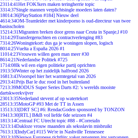
231
14:41
Het FOK!kers maken teringherrie topic
33
14:37
Single mannen verplichtsingle moeders laten daten?
180
14:36
[PlayStation #184] Nieuw deel
46
14:34
OM-Teamleider met kinderporno is oud-directeur van twee
basisscholen
152
14:31
Migranten breken door grens naar Ceuta in Spanje,l #10
31
14:29
Transfergeruchten en contractverlenging #83
73
14:26
Woningtekort: dus ga je woningen slopen, logisch
80
14:25
Vuelta a España 2026 #1
110
14:23
Vrouwen willen geen man meer #30
86
14:21
Nederlandse Politiek #725
17
14:08
Ik wil een eigen politieke partij oprichten
19
13:50
Winter op het zuidelijk halfrond 2026
168
13:43
Voorspel hier het warmtegetal van 2026
29
13:41
Prijs Bar le duc rood in het buitenland
72
13:39
MODUS Super Series Darts #2: 's werelds mooiste
dartskweekvijver
230
13:35
Nederland stevent af op watertekort
285
13:35
MotoGP #93 Met de TT in Assen
135
13:33
[DRT SC] #6: RendacGoden sponsored by TONZON
194
13:30
[RTL] B&B vol liefde 6de seizoen #4
18
13:14
Centraal FC Utrecht topic #88 - #CorreiaIn
32
13:14
Dakloze vrouw maanden als seksslavin misbruikt
76
13:13
[IndyCar] #115 We're in Nashville Tennessee
20
13:10
Nieuwe Europese richtlijn: vaker repareren ipv vervangen