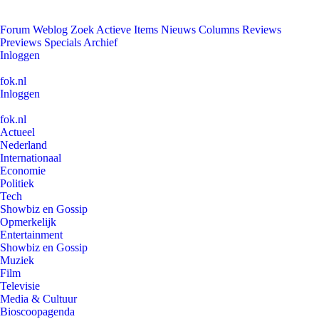
Forum
Weblog
Zoek
Actieve Items
Nieuws
Columns
Reviews
Previews
Specials
Archief
Inloggen
fok.nl
Inloggen
fok.nl
Actueel
Nederland
Internationaal
Economie
Politiek
Tech
Showbiz en Gossip
Opmerkelijk
Entertainment
Showbiz en Gossip
Muziek
Film
Televisie
Media & Cultuur
Bioscoopagenda