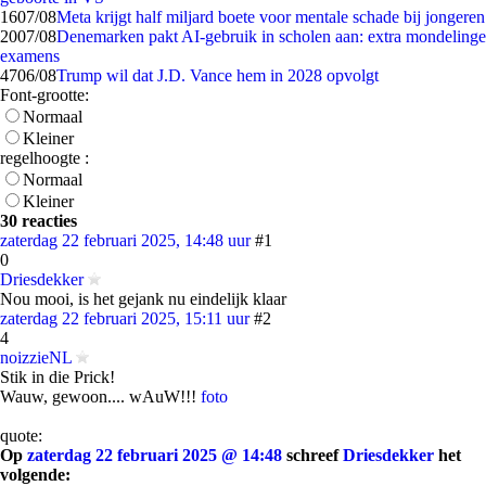
16
07/08
Meta krijgt half miljard boete voor mentale schade bij jongeren
20
07/08
Denemarken pakt AI-gebruik in scholen aan: extra mondelinge
examens
47
06/08
Trump wil dat J.D. Vance hem in 2028 opvolgt
Font-grootte:
Normaal
Kleiner
regelhoogte :
Normaal
Kleiner
30 reacties
zaterdag 22 februari 2025, 14:48 uur
#1
0
Driesdekker
Nou mooi, is het gejank nu eindelijk klaar
zaterdag 22 februari 2025, 15:11 uur
#2
4
noizzieNL
Stik in die Prick!
Wauw, gewoon.... wAuW!!!
foto
quote:
Op
zaterdag 22 februari 2025 @ 14:48
schreef
Driesdekker
het
volgende: