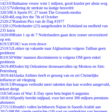
14
23:03
Italiaanse vrouw wint 1 miljoen, gooit kraslot per abuis weg
1
22:57
Vollering de sterkste na lastige heuvelrit
3
20:59
EA Sports FC 27 toont The Grounds-modus
14
20:46
Long live the 7th of October
25
20:27
Random Pics van de Dag #1977
13
20:12
Nederlander (23) aangehouden in Duitsland na snelheid van
235 km/u
16
20:09
Ruim 1 op de 7 Nederlanders gaan deze zomer onverzekerd
op reis
6
19:53
FOK! was even down
25
19:52
Lekker op vakantie naar Afghanistan volgens Taliban geen
probleem
81
19:50
'Witte' mannen discrimineren is volgens OM geen enkel
probleem
26
19:49
Doden bij Oekraïense droneaanvallen op Moskou en Sint-
Petersburg
30
19:44
Alaska Airlines heeft er genoeg van en zet Christelijke
influencer uit vliegtuig
36
19:33
Pentagon verbruikt meer raketten dan kan worden aangevuld,
tekort dreigt
1
18:54
Gears of War: E-Day open beta begint 6 augustus
18
18:16
Spotify bereikt mijlpaal, voor het eerst 300 miljoen premium-
abonnees
27
15:11
Houthi's vallen luchthaven Najran in Saoedi-Arabië aan
20
15:09
OM: vierde verdachte (18) vast op verdenking van beramen