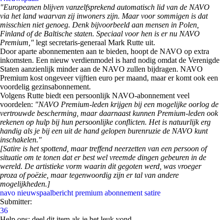
"Europeanen blijven vanzelfsprekend automatisch lid van de NAVO
via het land waarvan zij inwoners zijn. Maar voor sommigen is dat
misschien niet genoeg. Denk bijvoorbeeld aan mensen in Polen,
Finland of de Baltische staten. Speciaal voor hen is er nu NAVO
Premium,"
legt secretaris-generaal Mark Rutte uit.
Door aparte abonnementen aan te bieden, hoopt de NAVO op extra
inkomsten. Een nieuw verdienmodel is hard nodig omdat de Verenigde
Staten aanzienlijk minder aan de NAVO zullen bijdragen. NAVO
Premium kost ongeveer vijftien euro per maand, maar er komt ook een
voordelig gezinsabonnement.
Volgens Rutte biedt een persoonlijk NAVO-abonnement veel
voordelen:
"NAVO Premium-leden krijgen bij een mogelijke oorlog de
vertrouwde bescherming, maar daarnaast kunnen Premium-leden ook
rekenen op hulp bij hun persoonlijke conflicten. Het is natuurlijk erg
handig als je bij een uit de hand gelopen burenruzie de NAVO kunt
inschakelen."
[Satire is het spottend, maar treffend neerzetten van een persoon of
situatie om te tonen dat er best wel vreemde dingen gebeuren in de
wereld. De artistieke vorm waarin dit gegoten werd, was vroeger
proza of poëzie, maar tegenwoordig zijn er tal van andere
mogelijkheden.]
navo
nieuwspaalbericht
premium abonnement
satire
Submitter:
36
Help ons; deel dit item als je het leuk vond