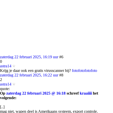
zaterdag 22 februari 2025, 16:19 uur
#6
0
astra14
Krijg je daar ook een gratis virusscanner bij?
foto
foto
foto
foto
zaterdag 22 februari 2025, 16:22 uur
#8
2
astra14
quote:
Op
zaterdag 22 februari 2025 @ 16:18
schreef
kraaiiii
het
volgende:
[..]
mag niet, wapen deel is Amerikaans systeem, export controle.