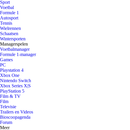
Sport
Voetbal
Formule 1
Autosport
Tennis
Wielrennen
Schaatsen
Wintersporten
Managerspelen
Voetbalmanager
Formule 1-manager
Games
PC
Playstation 4
Xbox One
Nintendo Switch
Xbox Series X|S
PlayStation 5
Film & TV
Film
Televisie
Trailers en Videos
Bioscoopagenda
Forum
Meer