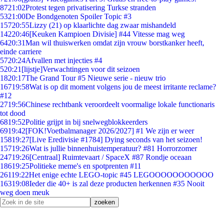
87
21:02
Protest tegen privatisering Turkse stranden
53
21:00
De Bondgenoten Spoiler Topic #3
157
20:55
Lizzy (21) op klaarlichte dag zwaar mishandeld
142
20:46
[Keuken Kampioen Divisie] #44 Vitesse mag weg
64
20:31
Man wil thuiswerken omdat zijn vrouw borstkanker heeft,
einde carriere
57
20:24
Afvallen met injecties #4
5
20:21
[lijstje]Verwachtingen voor dit seizoen
18
20:17
The Grand Tour #5 Nieuwe serie - nieuw trio
167
19:58
Wat is op dit moment volgens jou de meest irritante reclame?
#12
27
19:56
Chinese rechtbank veroordeelt voormalige lokale functionaris
tot dood
68
19:52
Politie grijpt in bij snelwegblokkeerders
69
19:42
[FOK!Voetbalmanager 2026/2027] #1 We zijn er weer
158
19:27
[Live Eredivisie #1784] Dying seconds van het seizoen!
157
19:26
Wat is jullie binnenhuistemperatuur? #81 Horrorzomer
247
19:26
[Centraal] Ruimtevaart / SpaceX #87 Rondje oceaan
186
19:25
Politieke meme's en spotprenten #11
261
19:22
Het enige echte LEGO-topic #45 LEGOOOOOOOOOOO
163
19:08
Ieder die 40+ is zal deze producten herkennen #35 Nooit
weg doen meuk