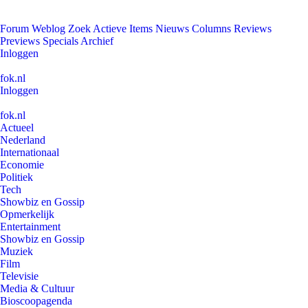
Forum
Weblog
Zoek
Actieve Items
Nieuws
Columns
Reviews
Previews
Specials
Archief
Inloggen
fok.nl
Inloggen
fok.nl
Actueel
Nederland
Internationaal
Economie
Politiek
Tech
Showbiz en Gossip
Opmerkelijk
Entertainment
Showbiz en Gossip
Muziek
Film
Televisie
Media & Cultuur
Bioscoopagenda