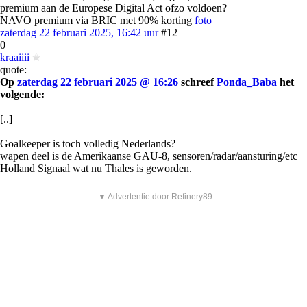
premium aan de Europese Digital Act ofzo voldoen?
NAVO premium via BRIC met 90% korting
foto
zaterdag 22 februari 2025, 16:42 uur
#12
0
kraaiiii
quote:
Op
zaterdag 22 februari 2025 @ 16:26
schreef
Ponda_Baba
het
volgende:
[..]
Goalkeeper is toch volledig Nederlands?
wapen deel is de Amerikaanse GAU-8, sensoren/radar/aansturing/etc
Holland Signaal wat nu Thales is geworden.
▼ Advertentie door Refinery89