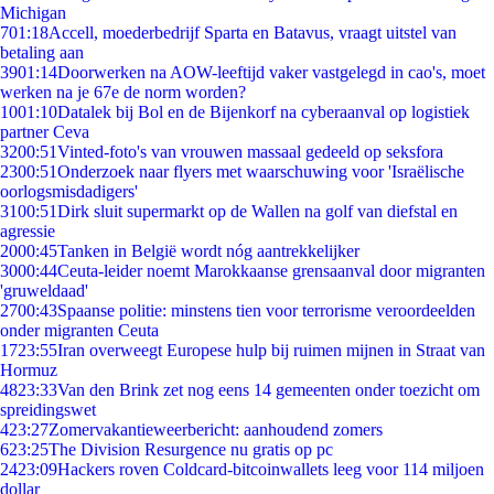
Michigan
7
01:18
Accell, moederbedrijf Sparta en Batavus, vraagt uitstel van
betaling aan
39
01:14
Doorwerken na AOW-leeftijd vaker vastgelegd in cao's, moet
werken na je 67e de norm worden?
10
01:10
Datalek bij Bol en de Bijenkorf na cyberaanval op logistiek
partner Ceva
32
00:51
Vinted-foto's van vrouwen massaal gedeeld op seksfora
23
00:51
Onderzoek naar flyers met waarschuwing voor 'Israëlische
oorlogsmisdadigers'
31
00:51
Dirk sluit supermarkt op de Wallen na golf van diefstal en
agressie
20
00:45
Tanken in België wordt nóg aantrekkelijker
30
00:44
Ceuta-leider noemt Marokkaanse grensaanval door migranten
'gruweldaad'
27
00:43
Spaanse politie: minstens tien voor terrorisme veroordeelden
onder migranten Ceuta
17
23:55
Iran overweegt Europese hulp bij ruimen mijnen in Straat van
Hormuz
48
23:33
Van den Brink zet nog eens 14 gemeenten onder toezicht om
spreidingswet
4
23:27
Zomervakantieweerbericht: aanhoudend zomers
6
23:25
The Division Resurgence nu gratis op pc
24
23:09
Hackers roven Coldcard-bitcoinwallets leeg voor 114 miljoen
dollar