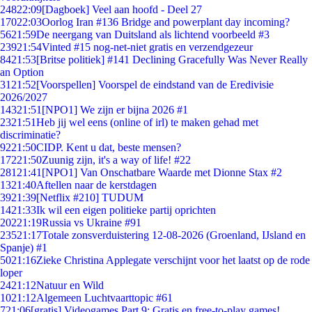
248
22:09
[Dagboek] Veel aan hoofd - Deel 27
170
22:03
Oorlog Iran #136 Bridge and powerplant day incoming?
56
21:59
De neergang van Duitsland als lichtend voorbeeld #3
239
21:54
Vinted #15 nog-net-niet gratis en verzendgezeur
84
21:53
[Britse politiek] #141 Declining Gracefully Was Never Really
an Option
31
21:52
[Voorspellen] Voorspel de eindstand van de Eredivisie
2026/2027
143
21:51
[NPO1] We zijn er bijna 2026 #1
23
21:51
Heb jij wel eens (online of irl) te maken gehad met
discriminatie?
92
21:50
CIDP. Kent u dat, beste mensen?
172
21:50
Zuunig zijn, it's a way of life! #22
281
21:41
[NPO1] Van Onschatbare Waarde met Dionne Stax #2
13
21:40
Aftellen naar de kerstdagen
39
21:39
[Netflix #210] TUDUM
14
21:33
Ik wil een eigen politieke partij oprichten
202
21:19
Russia vs Ukraine #91
235
21:17
Totale zonsverduistering 12-08-2026 (Groenland, IJsland en
Spanje) #1
50
21:16
Zieke Christina Applegate verschijnt voor het laatst op de rode
loper
24
21:12
Natuur en Wild
10
21:12
Algemeen Luchtvaarttopic #61
7
21:06
[gratis] Videogames Part 9: Gratis en free-to-play games!