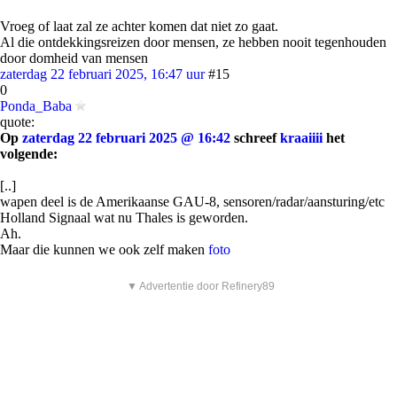
Vroeg of laat zal ze achter komen dat niet zo gaat.
Al die ontdekkingsreizen door mensen, ze hebben nooit tegenhouden
door domheid van mensen
zaterdag 22 februari 2025, 16:47 uur
#15
0
Ponda_Baba
quote:
Op
zaterdag 22 februari 2025 @ 16:42
schreef
kraaiiii
het
volgende:
[..]
wapen deel is de Amerikaanse GAU-8, sensoren/radar/aansturing/etc
Holland Signaal wat nu Thales is geworden.
Ah.
Maar die kunnen we ook zelf maken
foto
▼ Advertentie door Refinery89