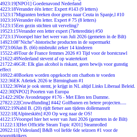
49
23:19
[NPO1] Goedenavond Nederland
42
23:18
Verander één letter: Expert #143 (9 letters)
15
23:17
Migranten breken door grens naar Ceuta in Spanje,l #10
10
23:16
Verander één letter. Expert # 75 (8 letters)
51
23:15
Een gezin stichten uit verveling?
195
23:15
Verander een letter expert (7lettereditie) #50
27
23:13
Voorspel hier het weer van Juli 2026 (gemeten in de Bilt)
149
23:08
"Niche"-historische producten in de supermarkt
97
23:06
Jan B. (66) misbruikt zeker 14 kinderen
155
22:49
Tour de France femmes 2026 #3 Tijd voor de borstcrawl
216
22:49
Nederland stevent af op watertekort
217
22:46
GR: Elk glas alcohol is riskant, geen bewijs voor gunstig
effect
169
22:40
Boeken worden opgekocht om chatbots te voeden
3
22:36
EK Atletiek 2026 te Birmingham #1
133
22:36
Wat je ook stemt, je krijgt in NL altijd Links Liberaal Beleid.
4
22:30
[NPO2] Poorten van Europa
214
22:29
De Avondetappe #176 - Met Ellen ten Damme.
278
22:22
[Crowdfunding] #442 Golfbanen en betere projecten.....
69
22:19
Nabil B. (20) rijdt fietser aan tijdens dollemansrit
32
22:18
[Alpineskiën] #20 Op weg naar de OS!
41
22:15
Voorspel hier het weer van Juni 2026 (gemeten in de Bilt)
112
22:13
[Het Officiële Steam Topic #201] Steamrolled
209
22:11
[Videoland] B&B vol liefde 6de seizoen #1 voor de
vooruitkijkers