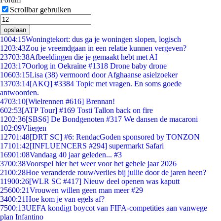
Scrollbar gebruiken
opslaan
10
04:15
Woningtekort: dus ga je woningen slopen, logisch
12
03:43
Zou je vreemdgaan in een relatie kunnen vergeven?
237
03:38
Afbeeldingen die je gemaakt hebt met AI
12
03:17
Oorlog in Oekraïne #1318 Drone baby drone
106
03:15
Lisa (38) vermoord door Afghaanse asielzoeker
137
03:14
[AKQ] #3384 Topic met vragen. En soms goede
antwoorden.
47
03:10
[Wielrennen #616] Brennan!
6
02:53
[ATP Tour] #169 Tosti Tallon back on fire
12
02:36
[SBS6] De Bondgenoten #317 We dansen de macaroni
1
02:09
Vliegen
127
01:48
[DRT SC] #6: RendacGoden sponsored by TONZON
171
01:42
[INFLUENCERS #294] supermarkt Safari
169
01:08
Vandaag 40 jaar geleden... #3
37
00:38
Voorspel hier het weer voor het gehele jaar 2026
21
00:28
Hoe veranderde rouw/verlies bij jullie door de jaren heen?
119
00:26
[WLR SC #417] Nieuw deel openen was kaputt
256
00:21
Vrouwen willen geen man meer #29
34
00:21
Hoe kom je van egels af?
75
00:13
UEFA kondigt boycot van FIFA-competities aan vanwege
plan Infantino