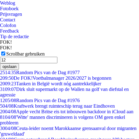
Weblog
Fotoboek
Prijsvragen
Contact
Colofon
Feedback
Tip de redactie
FOK!
FOK!
Scrollbar gebruiken
opslaan
25
14:35
Random Pics van de Dag #1977
2
09:50
De FOK!Voetbalmanager 2026/2027 is begonnen
20
09:23
Tanken in België wordt nóg aantrekkelijker
31
09:07
Dirk sluit supermarkt op de Wallen na golf van diefstal en
agressie
12
05/08
Random Pics van de Dag #1976
5
04/08
Kraftwerk brengt ruimteschip terug naar Eindhoven
20
04/08
Apple vecht Britse eis tot inbouwen backdoor in iCloud aan
81
04/08
'Witte' mannen discrimineren is volgens OM geen enkel
probleem
30
04/08
Ceuta-leider noemt Marokkaanse grensaanval door migranten
'gruweldaad'