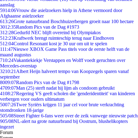
aanslag
59
14:06
Vrouw die asielzoekers hielp in Athene vermoord door
Afghaanse asielzoeker
6
13:26
Grote natuurbrand Boschhuizerbergen groeit naar 100 hectare
30
12:35
Random Pics van de Dag #1973
3
12:28
Gedurfd NEC blijft overeind bij Olympiakos
5
12:23
Kraftwerk brengt ruimteschip terug naar Eindhoven
5
12:04
Control Resonant kost je 30 uur om uit te spelen
1
11:47
Nieuwe XBOX Game Pass titels voor de eerste helft van de
maand augustus
7
10:24
Vakantiekiekje Verstappen en Wolff voedt geruchten over
Mercedes-overstap
32
10:21
Albert Heijn halveert tempo van Koopzegels sparen vanaf
september
80
09:07
Random Pics van de Dag #1798
47
09:07
Man (25) sterft nadat hij lijm als condoom gebruikt
41
08:27
Regering VS geeft scholen die 'genderidentiteit' van kinderen
verbergen voor ouders ultimatum
50
07:26
Twee Syriërs krijgen 11 jaar cel voor brute verkrachting
stomdronken 18-jarige
5
05/08
Street Fighter 6-fans weer over de zeik vanwege nieuwste patch
9
05/08
NL-alert na grote natuurbrand bij Oostrum, blushelikopters
ingezet
Forum
Forum