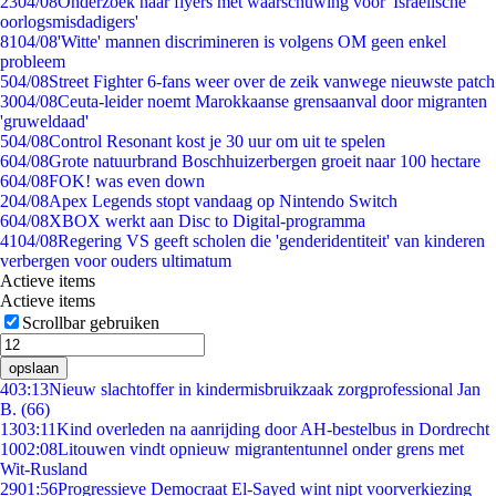
23
04/08
Onderzoek naar flyers met waarschuwing voor 'Israëlische
oorlogsmisdadigers'
81
04/08
'Witte' mannen discrimineren is volgens OM geen enkel
probleem
5
04/08
Street Fighter 6-fans weer over de zeik vanwege nieuwste patch
30
04/08
Ceuta-leider noemt Marokkaanse grensaanval door migranten
'gruweldaad'
5
04/08
Control Resonant kost je 30 uur om uit te spelen
6
04/08
Grote natuurbrand Boschhuizerbergen groeit naar 100 hectare
6
04/08
FOK! was even down
2
04/08
Apex Legends stopt vandaag op Nintendo Switch
6
04/08
XBOX werkt aan Disc to Digital-programma
41
04/08
Regering VS geeft scholen die 'genderidentiteit' van kinderen
verbergen voor ouders ultimatum
Actieve items
Actieve items
Scrollbar gebruiken
opslaan
4
03:13
Nieuw slachtoffer in kindermisbruikzaak zorgprofessional Jan
B. (66)
13
03:11
Kind overleden na aanrijding door AH-bestelbus in Dordrecht
10
02:08
Litouwen vindt opnieuw migrantentunnel onder grens met
Wit-Rusland
29
01:56
Progressieve Democraat El-Sayed wint nipt voorverkiezing