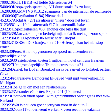
70
00:10
[RTL] B&B vol liefde 6de seizoen #4
54
00:09
Koopzegels sparen bij AH duurt straks 2x zo lang
162
00:08
[AMV] VS #1312 spammers van de internationale rechtsorde
163
00:00
[PlayStation #184] Nieuw deel
45
23:57
Abdul A. (27) als afperser "Fleur" door het leven
31
23:55
Covid19 the aftermath #17 bananenmilkshake
234
23:41
Speciaalbieren #80: another one bites the dust
100
23:39
Man zoekt mij en bedreigt mij, nadat ik met zijn zoon sprak
142
23:36
De EU-politiek #6 Musk naar Europa!
186
23:31
[SBS6] De Oranjezomer #10 Helene je kan het niet stop
ermee
40
23:30
Perez Hilton opgenomen op spoed na uitzenden van
gruwelijke video
59
23:29
30 asielzoekers kosten 1 miljoen in hotel centrum Haarlem
18
23:27
Het grote dagelijkse Trump nieuws topic #31
1
23:26
Datalek bij Bol en Bijenkorf na cyberaanval op logistiek partner
Ceva
1
23:25
Progressieve Democraat El-Sayed wint nipt voorverkiezing
Michigan
2
23:24
Hoe ga jij om met een relatiebreuk?
133
23:23
Verander één letter: Expert #91 (10 letters)
0
23:23
Litouwen vindt opnieuw migrantentunnel onder grens met Wit-
Rusland
12
23:23
Wat is nou een goede jerrycan voor in de auto ?
38
23:20
Zoon(11) onderneemt werkelijk geen reet in de vakantie