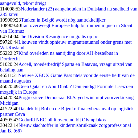
aangevuld, tekort dreigt
1140
08:53
Nederlander (23) aangehouden in Duitsland na snelheid van
235 km/u
1090
09:23
Tanken in België wordt nóg aantrekkelijker
1089
09:40
Iran overweegt Europese hulp bij ruimen mijnen in Straat
van Hormuz
647
14:04
The Division Resurgence nu gratis op pc
597
20:44
Litouwen vindt opnieuw migrantentunnel onder grens met
Wit-Rusland
562
22:27
Kind overleden na aanrijding door AH-bestelbus in
Dordrecht
510
20:24
Accell, moederbedrijf Sparta en Batavus, vraagt uitstel van
betaling aan
465
11:21
Nieuwe XBOX Game Pass titels voor de eerste helft van de
maand augustus
460
20:49
Geen Qatar en Abu Dhabi? Dan eindigt Formule 1-seizoen
mogelijk in Europa
454
20:34
Progressieve Democraat El-Sayed wint nipt voorverkiezing
Michigan
415
22:40
Datalek bij Bol en de Bijenkorf na cyberaanval op logistiek
partner Ceva
405
05:43
Gedurfd NEC blijft overeind bij Olympiakos
304
22:14
Nieuw slachtoffer in kindermisbruikzaak zorgprofessional
Jan B. (66)