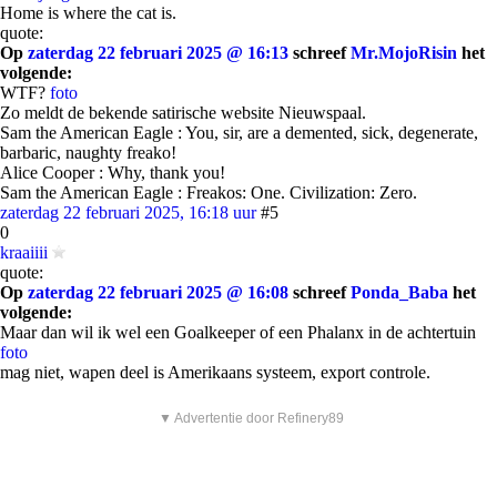
Home is where the cat is.
quote:
Op
zaterdag 22 februari 2025 @ 16:13
schreef
Mr.MojoRisin
het
volgende:
WTF?
foto
Zo meldt de bekende satirische website Nieuwspaal.
Sam the American Eagle : You, sir, are a demented, sick, degenerate,
barbaric, naughty freako!
Alice Cooper : Why, thank you!
Sam the American Eagle : Freakos: One. Civilization: Zero.
zaterdag 22 februari 2025, 16:18 uur
#5
0
kraaiiii
quote:
Op
zaterdag 22 februari 2025 @ 16:08
schreef
Ponda_Baba
het
volgende:
Maar dan wil ik wel een Goalkeeper of een Phalanx in de achtertuin
foto
mag niet, wapen deel is Amerikaans systeem, export controle.
▼ Advertentie door Refinery89