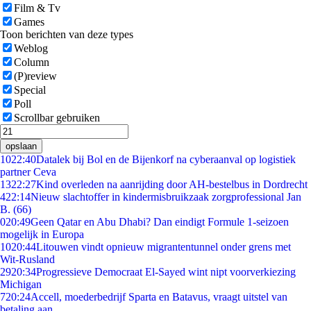
Film & Tv
Games
Toon berichten van deze types
Weblog
Column
(P)review
Special
Poll
Scrollbar gebruiken
opslaan
10
22:40
Datalek bij Bol en de Bijenkorf na cyberaanval op logistiek
partner Ceva
13
22:27
Kind overleden na aanrijding door AH-bestelbus in Dordrecht
4
22:14
Nieuw slachtoffer in kindermisbruikzaak zorgprofessional Jan
B. (66)
0
20:49
Geen Qatar en Abu Dhabi? Dan eindigt Formule 1-seizoen
mogelijk in Europa
10
20:44
Litouwen vindt opnieuw migrantentunnel onder grens met
Wit-Rusland
29
20:34
Progressieve Democraat El-Sayed wint nipt voorverkiezing
Michigan
7
20:24
Accell, moederbedrijf Sparta en Batavus, vraagt uitstel van
betaling aan