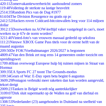
4
20:11
Zomervakantieweerbericht: aanhoudend zomers
1
19:48
Vollering de sterkste na lastige heuvelrit
25
14:35
Random Pics van de Dag #1977
6
14:04
The Division Resurgence nu gratis op pc
24
12:52
Hackers roven Coldcard-bitcoinwallets leeg voor 114 miljoen
dollar
39
12:15
Doorwerken na AOW-leeftijd vaker vastgelegd in cao's, moet
werken na je 67e de norm worden?
32
11:40
Vinted-foto's van vrouwen massaal gedeeld op seksfora
1
11:21
Nieuwe XBOX Game Pass titels voor de eerste helft van de
maand augustus
2
09:50
De FOK!Voetbalmanager 2026/2027 is begonnen
48
09:47
Van den Brink zet nog eens 14 gemeenten onder toezicht om
spreidingswet
17
09:40
Iran overweegt Europese hulp bij ruimen mijnen in Straat van
Hormuz
3
09:35
EA Sports FC 27 toont The Grounds-modus
1
09:34
Gears of War: E-Day open beta begint 6 augustus
36
09:29
Pentagon verbruikt meer raketten dan kan worden aangevuld,
tekort dreigt
20
09:23
Tanken in België wordt nóg aantrekkelijker
31
09:07
Dirk sluit supermarkt op de Wallen na golf van diefstal en
agressie
13
08:53
Nederlander (23) aangehouden in Duitsland na snelheid van
235 km/u