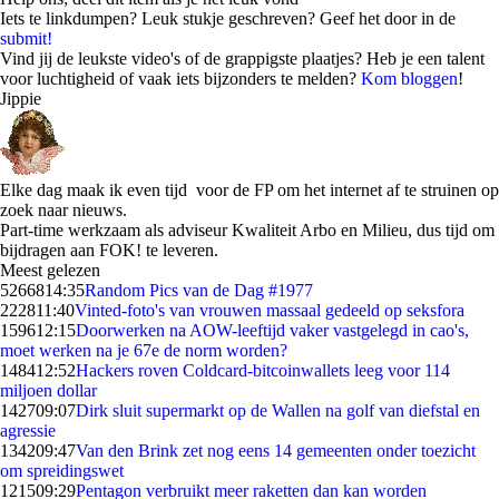
Iets te linkdumpen? Leuk stukje geschreven? Geef het door in de
submit!
Vind jij de leukste video's of de grappigste plaatjes? Heb je een talent
voor luchtigheid of vaak iets bijzonders te melden?
Kom bloggen
!
Jippie
Elke dag maak ik even tijd voor de FP om het internet af te struinen op
zoek naar nieuws.
Part-time werkzaam als adviseur Kwaliteit Arbo en Milieu, dus tijd om
bijdragen aan FOK! te leveren.
Meest gelezen
52668
14:35
Random Pics van de Dag #1977
2228
11:40
Vinted-foto's van vrouwen massaal gedeeld op seksfora
1596
12:15
Doorwerken na AOW-leeftijd vaker vastgelegd in cao's,
moet werken na je 67e de norm worden?
1484
12:52
Hackers roven Coldcard-bitcoinwallets leeg voor 114
miljoen dollar
1427
09:07
Dirk sluit supermarkt op de Wallen na golf van diefstal en
agressie
1342
09:47
Van den Brink zet nog eens 14 gemeenten onder toezicht
om spreidingswet
1215
09:29
Pentagon verbruikt meer raketten dan kan worden