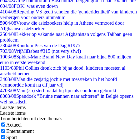
6
04/08
Grote natuurbrand Boschhuizerbergen groeit naar 100 hectare
6
04/08
FOK! was even down
41
04/08
Regering VS geeft scholen die 'genderidentiteit' van kinderen
verbergen voor ouders ultimatum
59
04/08
Vrouw die asielzoekers hielp in Athene vermoord door
Afghaanse asielzoeker
25
04/08
Lekker op vakantie naar Afghanistan volgens Taliban geen
probleem
23
04/08
Random Pics van de Dag #1975
7
03/08
VrijMiBabes #315 (not very sfw!)
10
03/08
Spider-Man: Brand New Day knalt naar bijna 800 miljoen
euro in eerste weekend
11
03/08
Phil Collins dronk zich bijna dood, kinderen moesten al
afscheid nemen
34
03/08
Man die zesjarig jochie met messteken in het hoofd
vermoordde komt na elf jaar vrij
47
03/08
Man (25) sterft nadat hij lijm als condoom gebruikt
80
03/08
Spandoek "Bruine mannen naar achteren" in België opeens
wèl racistisch
Laatste items
Laatste items
Toon berichten uit deze thema's
Actueel
Entertainment
Sport