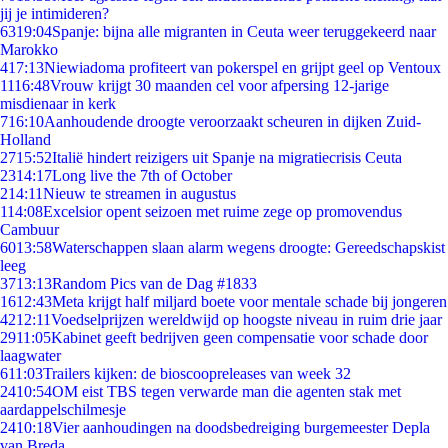
jij je intimideren?
63
19:04
Spanje: bijna alle migranten in Ceuta weer teruggekeerd naar
Marokko
4
17:13
Niewiadoma profiteert van pokerspel en grijpt geel op Ventoux
11
16:48
Vrouw krijgt 30 maanden cel voor afpersing 12-jarige
misdienaar in kerk
7
16:10
Aanhoudende droogte veroorzaakt scheuren in dijken Zuid-
Holland
27
15:52
Italië hindert reizigers uit Spanje na migratiecrisis Ceuta
23
14:17
Long live the 7th of October
2
14:11
Nieuw te streamen in augustus
1
14:08
Excelsior opent seizoen met ruime zege op promovendus
Cambuur
60
13:58
Waterschappen slaan alarm wegens droogte: Gereedschapskist
leeg
37
13:13
Random Pics van de Dag #1833
16
12:43
Meta krijgt half miljard boete voor mentale schade bij jongeren
42
12:11
Voedselprijzen wereldwijd op hoogste niveau in ruim drie jaar
29
11:05
Kabinet geeft bedrijven geen compensatie voor schade door
laagwater
6
11:03
Trailers kijken: de bioscoopreleases van week 32
24
10:54
OM eist TBS tegen verwarde man die agenten stak met
aardappelschilmesje
24
10:18
Vier aanhoudingen na doodsbedreiging burgemeester Depla
van Breda