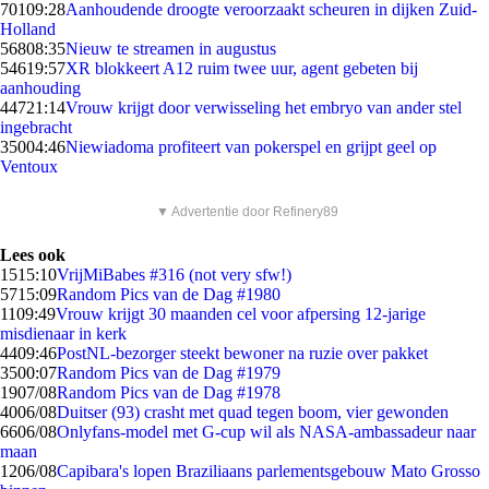
701
09:28
Aanhoudende droogte veroorzaakt scheuren in dijken Zuid-
Holland
568
08:35
Nieuw te streamen in augustus
546
19:57
XR blokkeert A12 ruim twee uur, agent gebeten bij
aanhouding
447
21:14
Vrouw krijgt door verwisseling het embryo van ander stel
ingebracht
350
04:46
Niewiadoma profiteert van pokerspel en grijpt geel op
Ventoux
▼ Advertentie door Refinery89
Lees ook
15
15:10
VrijMiBabes #316 (not very sfw!)
57
15:09
Random Pics van de Dag #1980
11
09:49
Vrouw krijgt 30 maanden cel voor afpersing 12-jarige
misdienaar in kerk
44
09:46
PostNL-bezorger steekt bewoner na ruzie over pakket
35
00:07
Random Pics van de Dag #1979
19
07/08
Random Pics van de Dag #1978
40
06/08
Duitser (93) crasht met quad tegen boom, vier gewonden
66
06/08
Onlyfans-model met G-cup wil als NASA-ambassadeur naar
maan
12
06/08
Capibara's lopen Braziliaans parlementsgebouw Mato Grosso