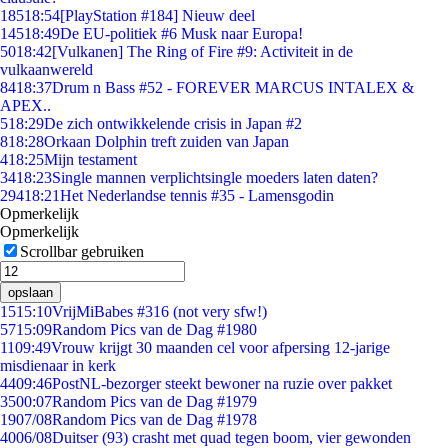
185
18:54
[PlayStation #184] Nieuw deel
145
18:49
De EU-politiek #6 Musk naar Europa!
50
18:42
[Vulkanen] The Ring of Fire #9: Activiteit in de
vulkaanwereld
84
18:37
Drum n Bass #52 - FOREVER MARCUS INTALEX &
APEX..
5
18:29
De zich ontwikkelende crisis in Japan #2
8
18:28
Orkaan Dolphin treft zuiden van Japan
4
18:25
Mijn testament
34
18:23
Single mannen verplichtsingle moeders laten daten?
294
18:21
Het Nederlandse tennis #35 - Lamensgodin
Opmerkelijk
Opmerkelijk
Scrollbar gebruiken
opslaan
15
15:10
VrijMiBabes #316 (not very sfw!)
57
15:09
Random Pics van de Dag #1980
11
09:49
Vrouw krijgt 30 maanden cel voor afpersing 12-jarige
misdienaar in kerk
44
09:46
PostNL-bezorger steekt bewoner na ruzie over pakket
35
00:07
Random Pics van de Dag #1979
19
07/08
Random Pics van de Dag #1978
40
06/08
Duitser (93) crasht met quad tegen boom, vier gewonden