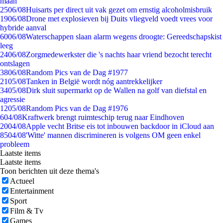
maan
25
06/08
Huisarts per direct uit vak gezet om ernstig alcoholmisbruik
19
06/08
Drone met explosieven bij Duits vliegveld voedt vrees voor
hybride aanval
60
06/08
Waterschappen slaan alarm wegens droogte: Gereedschapskist
leeg
24
06/08
Zorgmedewerkster die 's nachts haar vriend bezocht terecht
ontslagen
38
06/08
Random Pics van de Dag #1977
21
05/08
Tanken in België wordt nóg aantrekkelijker
34
05/08
Dirk sluit supermarkt op de Wallen na golf van diefstal en
agressie
12
05/08
Random Pics van de Dag #1976
6
04/08
Kraftwerk brengt ruimteschip terug naar Eindhoven
20
04/08
Apple vecht Britse eis tot inbouwen backdoor in iCloud aan
85
04/08
'Witte' mannen discrimineren is volgens OM geen enkel
probleem
Laatste items
Laatste items
Toon berichten uit deze thema's
Actueel
Entertainment
Sport
Film & Tv
Games