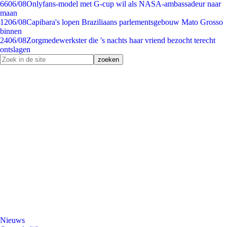
66
06/08
Onlyfans-model met G-cup wil als NASA-ambassadeur naar
maan
12
06/08
Capibara's lopen Braziliaans parlementsgebouw Mato Grosso
binnen
24
06/08
Zorgmedewerkster die 's nachts haar vriend bezocht terecht
ontslagen
Nieuws