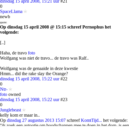
dinsdag 15 april 2008, 15:21 uur
#21
0
SpaceLlama
newb
quote:
Op dinsdag 15 april 2008 @ 15:15 schreef Pernophus het
volgende:
[..]
Haha, de travo
foto
Wolfgang was niet de travo... de travo was Ralf..
Wolfgang was de genaaide in deze kwestie
Hmm... did the rake slay the Orange?
dinsdag 15 april 2008, 15:22 uur
#22
0
Ntr-
foto
owned
dinsdag 15 april 2008, 15:22 uur
#23
0
Junglebeast
kelly kom er maar in..
Op
dinsdag 27 augustus 2013 15:07
schreef
KomtTijd...
het volgende:
"ik zoek een autootje om boodschappen mee te doen in het dorp, is een