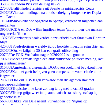
35
00:07
Random Pics van de Dag #1979
27
07/08
Italië hindert reizigers uit Spanje na migratiecrisis Ceuta
24
07/08
Vier aanhoudingen na doodsbedreiging burgemeester Depla
van Breda
11
07/08
Smokkelbende opgerold in Spanje, verdienden miljoenen aan
migranten
39
07/08
CDA en D66 willen ingrijpen tegen 'gluurbrillen' die mensen
ongemerkt filmen
13
07/08
Benzineprijs daalt verder, onzekerheid over Straat van Hormuz
blijft
42
07/08
Voedselprijzen wereldwijd op hoogste niveau in ruim drie jaar
23
07/08
Quake krijgt na 30 jaar een gratis uitbreiding
2
07/08
De FOK!Voetbalmanager 2026/2027 is begonnen
70
07/08
Meer agressie tegen een andersluidende politieke mening, laat
jij je intimideren?
31
07/08
Amsterdams dierenasiel DOA overspoeld met babykonijntjes
29
07/08
Kabinet geeft bedrijven geen compensatie voor schade door
laagwater
24
07/08
OM eist TBS tegen verwarde man die agenten stak met
aardappelschilmesje
30
07/08
Tropische hitte keert zondag terug met lokaal 32 graden
30
07/08
Trump grijpt weer in op automatisch staatsburgerschap bij
geboorte in VS
56
07/08
Dikke Van Dale neemt 'vulvalippen' op: 'stigma op