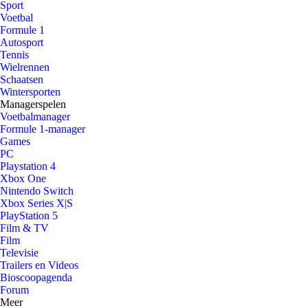
Sport
Voetbal
Formule 1
Autosport
Tennis
Wielrennen
Schaatsen
Wintersporten
Managerspelen
Voetbalmanager
Formule 1-manager
Games
PC
Playstation 4
Xbox One
Nintendo Switch
Xbox Series X|S
PlayStation 5
Film & TV
Film
Televisie
Trailers en Videos
Bioscoopagenda
Forum
Meer