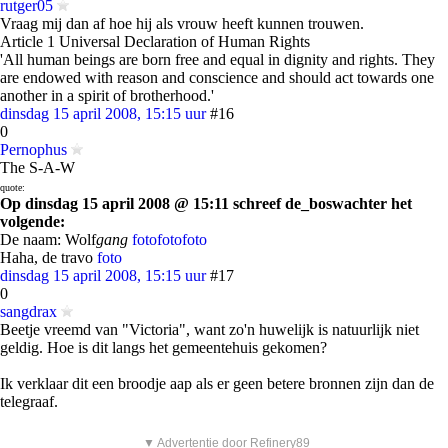
rutger05
Vraag mij dan af hoe hij als vrouw heeft kunnen trouwen.
Article 1 Universal Declaration of Human Rights
'All human beings are born free and equal in dignity and rights. They
are endowed with reason and conscience and should act towards one
another in a spirit of brotherhood.'
dinsdag 15 april 2008, 15:15 uur
#16
0
Pernophus
The S-A-W
quote:
Op dinsdag 15 april 2008 @ 15:11 schreef de_boswachter het
volgende:
De naam: Wolf
gang
foto
foto
foto
Haha, de travo
foto
dinsdag 15 april 2008, 15:15 uur
#17
0
sangdrax
Beetje vreemd van "Victoria", want zo'n huwelijk is natuurlijk niet
geldig. Hoe is dit langs het gemeentehuis gekomen?
Ik verklaar dit een broodje aap als er geen betere bronnen zijn dan de
telegraaf.
▼ Advertentie door Refinery89