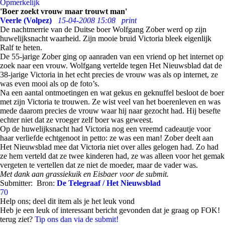
Opmerkelijk
'Boer zoekt vrouw maar trouwt man'
Veerle (Volpez)
15-04-2008 15:08
print
De nachtmerrie van de Duitse boer Wolfgang Zober werd op zijn
huwelijksnacht waarheid. Zijn mooie bruid Victoria bleek eigenlijk
Ralf te heten.
De 55-jarige Zober ging op aanraden van een vriend op het internet op
zoek naar een vrouw. Wolfgang vertelde tegen Het Nieuwsblad dat de
38-jarige Victoria in het echt precies de vrouw was als op internet, ze
was even mooi als op de foto’s.
Na een aantal ontmoetingen en wat gekus en geknuffel besloot de boer
met zijn Victoria te trouwen. Ze wist veel van het boerenleven en was
mede daarom precies de vrouw waar hij naar gezocht had. Hij besefte
echter niet dat ze vroeger zelf boer was geweest.
Op de huwelijksnacht had Victoria nog een vreemd cadeautje voor
haar verliefde echtgenoot in petto: ze was een man! Zober deelt aan
Het Nieuwsblad mee dat Victoria niet over alles gelogen had. Zo had
ze hem verteld dat ze twee kinderen had, ze was alleen voor het gemak
vergeten te vertellen dat ze niet de moeder, maar de vader was.
Met dank aan grassiekuik en Eisbaer voor de submit.
Submitter:
Bron:
De Telegraaf / Het Nieuwsblad
70
Help ons; deel dit item als je het leuk vond
Heb je een leuk of interessant bericht gevonden dat je graag op FOK!
terug ziet?
Tip ons dan via de submit!