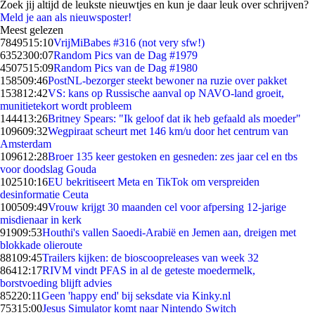
Zoek jij altijd de leukste nieuwtjes en kun je daar leuk over schrijven?
Meld je aan als nieuwsposter!
Meest gelezen
78495
15:10
VrijMiBabes #316 (not very sfw!)
63523
00:07
Random Pics van de Dag #1979
45075
15:09
Random Pics van de Dag #1980
1585
09:46
PostNL-bezorger steekt bewoner na ruzie over pakket
1538
12:42
VS: kans op Russische aanval op NAVO-land groeit,
munitietekort wordt probleem
1444
13:26
Britney Spears: "Ik geloof dat ik heb gefaald als moeder"
1096
09:32
Wegpiraat scheurt met 146 km/u door het centrum van
Amsterdam
1096
12:28
Broer 135 keer gestoken en gesneden: zes jaar cel en tbs
voor doodslag Gouda
1025
10:16
EU bekritiseert Meta en TikTok om verspreiden
desinformatie Ceuta
1005
09:49
Vrouw krijgt 30 maanden cel voor afpersing 12-jarige
misdienaar in kerk
919
09:53
Houthi's vallen Saoedi-Arabië en Jemen aan, dreigen met
blokkade olieroute
881
09:45
Trailers kijken: de bioscoopreleases van week 32
864
12:17
RIVM vindt PFAS in al de geteste moedermelk,
borstvoeding blijft advies
852
20:11
Geen 'happy end' bij seksdate via Kinky.nl
753
15:00
Jesus Simulator komt naar Nintendo Switch