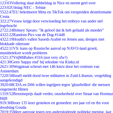
1
23:03
Vollering slaat dubbelslag in Nice en neemt geel over
2
23:02
Uitslag NEC - Telstar
55
22:47
EU bekritiseert Meta en TikTok om verspreiden desinformatie
Ceuta
3
22:27
Vrouw krijgt door verwisseling het embryo van ander stel
ingebracht
27
22:24
Britney Spears: "Ik geloof dat ik heb gefaald als moeder"
43
22:22
Random Pics van de Dag #1448
43
22:19
Houthi's vallen Saoedi-Arabië en Jemen aan, dreigen met
blokkade olieroute
45
22:11
VS: kans op Russische aanval op NAVO-land groeit,
munitietekort wordt probleem
15
21:37
VrijMiBabes #316 (not very sfw!)
4
21:30
Geen 'happy end' bij seksdate via Kinky.nl
26
21:30
Wegpiraat scheurt met 146 km/u door het centrum van
Amsterdam
72
20:58
Israël meldt dood twee militairen in Zuid-Libanon, vergelding
aangekondigd
39
20:08
CDA en D66 willen ingrijpen tegen 'gluurbrillen' die mensen
ongemerkt filmen
13
19:52
Benzineprijs daalt verder, onzekerheid over Straat van Hormuz
blijft
9
19:36
Broer 135 keer gestoken en gesneden: zes jaar cel en tbs voor
doodslag Gouda
70
19:35
Meer agressie tegen een andersluidende politieke mening, laat