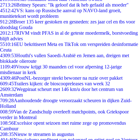
27
13:26
Britney Spears: "Ik geloof dat ik heb gefaald als moeder"
45
12:42
VS: kans op Russische aanval op NAVO-land groeit,
munitietekort wordt probleem
9
12:28
Broer 135 keer gestoken en gesneden: zes jaar cel en tbs voor
doodslag Gouda
20
12:17
RIVM vindt PFAS in al de geteste moedermelk, borstvoeding
blijft advies
55
10:16
EU bekritiseert Meta en TikTok om verspreiden desinformatie
Ceuta
43
09:53
Houthi's vallen Saoedi-Arabië en Jemen aan, dreigen met
blokkade olieroute
11
09:49
Vrouw krijgt 30 maanden cel voor afpersing 12-jarige
misdienaar in kerk
43
09:46
PostNL-bezorger steekt bewoner na ruzie over pakket
6
09:45
Trailers kijken: de bioscoopreleases van week 32
26
09:32
Wegpiraat scheurt met 146 km/u door het centrum van
Amsterdam
7
09:28
Aanhoudende droogte veroorzaakt scheuren in dijken Zuid-
Holland
0
08:59
Van de Zandschulp overleeft matchpoints, ook Griekspoor
verder in Montreal
1
08:56
Excelsior opent seizoen met ruime zege op promovendus
Cambuur
2
08:35
Nieuw te streamen in augustus
4
04:46
Niewiadoma profiteert van pokerspel en grijpt geel op Ventoux