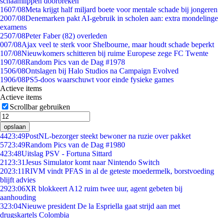
schaamlippen doorbreken'
16
07/08
Meta krijgt half miljard boete voor mentale schade bij jongeren
20
07/08
Denemarken pakt AI-gebruik in scholen aan: extra mondelinge
examens
25
07/08
Peter Faber (82) overleden
0
07/08
Ajax veel te sterk voor Shelbourne, maar houdt schade beperkt
1
07/08
Nieuwkomers schitteren bij ruime Europese zege FC Twente
19
07/08
Random Pics van de Dag #1978
15
06/08
Ontslagen bij Halo Studios na Campaign Evolved
19
06/08
PS5-doos waarschuwt voor einde fysieke games
Actieve items
Actieve items
Scrollbar gebruiken
opslaan
44
23:49
PostNL-bezorger steekt bewoner na ruzie over pakket
57
23:49
Random Pics van de Dag #1980
4
23:48
Uitslag PSV - Fortuna Sittard
21
23:31
Jesus Simulator komt naar Nintendo Switch
20
23:11
RIVM vindt PFAS in al de geteste moedermelk, borstvoeding
blijft advies
29
23:06
XR blokkeert A12 ruim twee uur, agent gebeten bij
aanhouding
3
23:04
Nieuwe president De la Espriella gaat strijd aan met
drugskartels Colombia