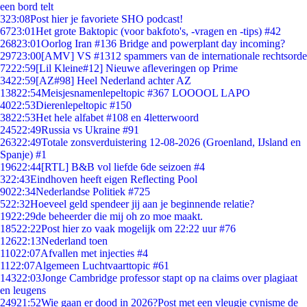
een bord telt
3
23:08
Post hier je favoriete SHO podcast!
67
23:01
Het grote Baktopic (voor bakfoto's, -vragen en -tips) #42
268
23:01
Oorlog Iran #136 Bridge and powerplant day incoming?
297
23:00
[AMV] VS #1312 spammers van de internationale rechtsorde
72
22:59
[Lil Kleine#12] Nieuwe afleveringen op Prime
34
22:59
[AZ#98] Heel Nederland achter AZ
138
22:54
Meisjesnamenlepeltopic #367 LOOOOL LAPO
40
22:53
Dierenlepeltopic #150
38
22:53
Het hele alfabet #108 en 4letterwoord
245
22:49
Russia vs Ukraine #91
263
22:49
Totale zonsverduistering 12-08-2026 (Groenland, IJsland en
Spanje) #1
196
22:44
[RTL] B&B vol liefde 6de seizoen #4
3
22:43
Eindhoven heeft eigen Reflecting Pool
90
22:34
Nederlandse Politiek #725
5
22:32
Hoeveel geld spendeer jij aan je beginnende relatie?
19
22:29
de beheerder die mij oh zo moe maakt.
185
22:22
Post hier zo vaak mogelijk om 22:22 uur #76
126
22:13
Nederland toen
110
22:07
Afvallen met injecties #4
11
22:07
Algemeen Luchtvaarttopic #61
143
22:03
Jonge Cambridge professor stapt op na claims over plagiaat
en leugens
249
21:52
Wie gaan er dood in 2026?Post met een vleugje cynisme de