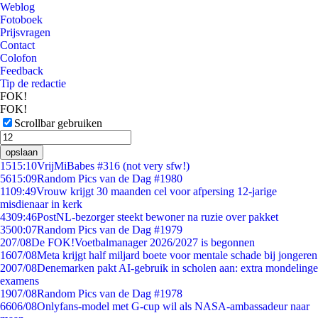
Weblog
Fotoboek
Prijsvragen
Contact
Colofon
Feedback
Tip de redactie
FOK!
FOK!
Scrollbar gebruiken
opslaan
15
15:10
VrijMiBabes #316 (not very sfw!)
56
15:09
Random Pics van de Dag #1980
11
09:49
Vrouw krijgt 30 maanden cel voor afpersing 12-jarige
misdienaar in kerk
43
09:46
PostNL-bezorger steekt bewoner na ruzie over pakket
35
00:07
Random Pics van de Dag #1979
2
07/08
De FOK!Voetbalmanager 2026/2027 is begonnen
16
07/08
Meta krijgt half miljard boete voor mentale schade bij jongeren
20
07/08
Denemarken pakt AI-gebruik in scholen aan: extra mondelinge
examens
19
07/08
Random Pics van de Dag #1978
66
06/08
Onlyfans-model met G-cup wil als NASA-ambassadeur naar