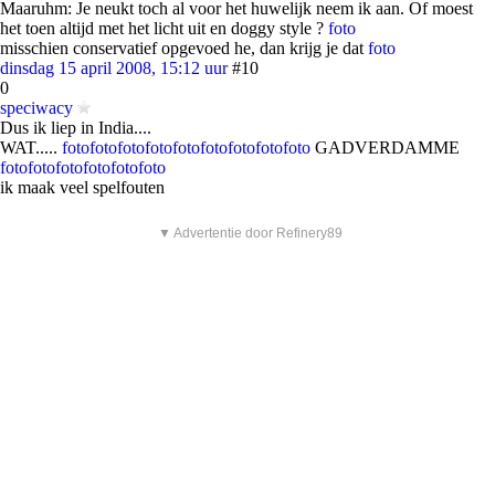
Maaruhm: Je neukt toch al voor het huwelijk neem ik aan. Of moest
het toen altijd met het licht uit en doggy style ?
foto
misschien conservatief opgevoed he, dan krijg je dat
foto
dinsdag 15 april 2008, 15:12 uur
#10
0
speciwacy
Dus ik liep in India....
WAT.....
foto
foto
foto
foto
foto
foto
foto
foto
foto
GADVERDAMME
foto
foto
foto
foto
foto
foto
ik maak veel spelfouten
▼ Advertentie door Refinery89