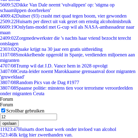
56
09:52
Dikke Van Dale neemt 'vulvalippen' op: 'stigma op
schaamlippen doorbreken'
40
09:42
Duitser (93) crasht met quad tegen boom, vier gewonden
25
09:22
Huisarts per direct uit vak gezet om ernstig alcoholmisbruik
66
09:19
Onlyfans-model met G-cup wil als NASA-ambassadeur naar
maan
24
09:02
Zorgmedewerkster die 's nachts haar vriend bezocht terecht
ontslagen
23
03:02
Quake krijgt na 30 jaar een gratis uitbreiding
11
07/08
Smokkelbende opgerold in Spanje, verdienden miljoenen aan
migranten
47
07/08
Trump wil dat J.D. Vance hem in 2028 opvolgt
34
07/08
Ceuta-leider noemt Marokkaanse grensaanval door migranten
'gruweldaad'
38
07/08
Random Pics van de Dag #1977
38
07/08
Spaanse politie: minstens tien voor terrorisme veroordeelden
onder migranten Ceuta
Forum
Forum
Scrollbar gebruiken
opslaan
119
23:47
Huisarts doet haar werk onder invloed van alcohol
5
23:46
Ik krijg hier zweethanden van.