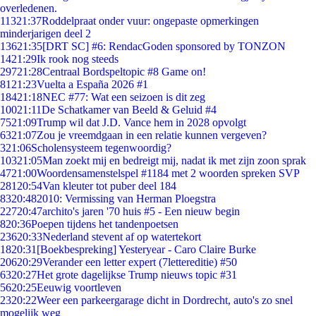
overledenen.
113
21:37
Roddelpraat onder vuur: ongepaste opmerkingen
minderjarigen deel 2
136
21:35
[DRT SC] #6: RendacGoden sponsored by TONZON
14
21:29
Ik rook nog steeds
297
21:28
Centraal Bordspeltopic #8 Game on!
81
21:23
Vuelta a España 2026 #1
184
21:18
NEC #77: Wat een seizoen is dit zeg
100
21:11
De Schatkamer van Beeld & Geluid #4
75
21:09
Trump wil dat J.D. Vance hem in 2028 opvolgt
63
21:07
Zou je vreemdgaan in een relatie kunnen vergeven?
3
21:06
Scholensysteem tegenwoordig?
103
21:05
Man zoekt mij en bedreigt mij, nadat ik met zijn zoon sprak
47
21:00
Woordensamenstelspel #1184 met 2 woorden spreken SVP
281
20:54
Van kleuter tot puber deel 184
83
20:48
2010: Vermissing van Herman Ploegstra
227
20:47
archito's jaren '70 huis #5 - Een nieuw begin
8
20:36
Poepen tijdens het tandenpoetsen
236
20:33
Nederland stevent af op watertekort
18
20:31
[Boekbespreking] Yesteryear - Caro Claire Burke
206
20:29
Verander een letter expert (7lettereditie) #50
63
20:27
Het grote dagelijkse Trump nieuws topic #31
56
20:25
Eeuwig voortleven
23
20:22
Weer een parkeergarage dicht in Dordrecht, auto's zo snel
mogelijk weg