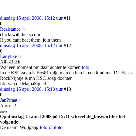
dinsdag 15 april 2008, 15:12 uur
#11
0
Rezistance
chickswithdicks.com
If you cant beat them, join them
dinsdag 15 april 2008, 15:12 uur
#12
0
Ladylike
Alfa-Bitch
Wat een moment om daar achter te komen
foto
In de KSC-soap is Bos81 mijn man en heb ik een kind met Dr_Flash.
RockNijntje is mn KSC-soap dochter.
Lid van de MamaSquad
dinsdag 15 april 2008, 15:13 uur
#13
0
JanPiraat
Aarrrr !!
quote:
Op dinsdag 15 april 2008 @ 15:11 schreef de_boswachter het
volgende:
De naam: Wolfgang
foto
foto
foto