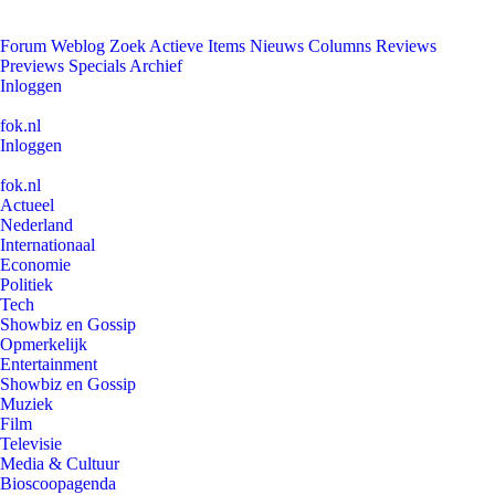
Forum
Weblog
Zoek
Actieve Items
Nieuws
Columns
Reviews
Previews
Specials
Archief
Inloggen
fok.nl
Inloggen
fok.nl
Actueel
Nederland
Internationaal
Economie
Politiek
Tech
Showbiz en Gossip
Opmerkelijk
Entertainment
Showbiz en Gossip
Muziek
Film
Televisie
Media & Cultuur
Bioscoopagenda