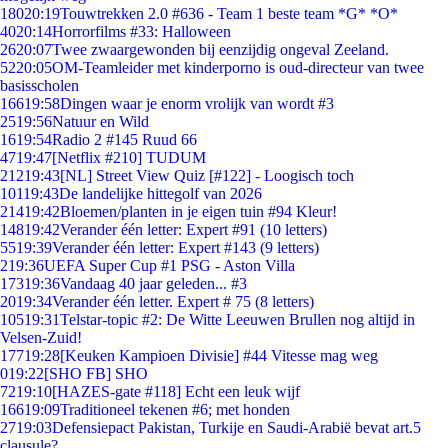
180
20:19
Touwtrekken 2.0 #636 - Team 1 beste team *G* *O*
40
20:14
Horrorfilms #33: Halloween
26
20:07
Twee zwaargewonden bij eenzijdig ongeval Zeeland.
52
20:05
OM-Teamleider met kinderporno is oud-directeur van twee
basisscholen
166
19:58
Dingen waar je enorm vrolijk van wordt #3
25
19:56
Natuur en Wild
16
19:54
Radio 2 #145 Ruud 66
47
19:47
[Netflix #210] TUDUM
212
19:43
[NL] Street View Quiz [#122] - Loogisch toch
101
19:43
De landelijke hittegolf van 2026
214
19:42
Bloemen/planten in je eigen tuin #94 Kleur!
148
19:42
Verander één letter: Expert #91 (10 letters)
55
19:39
Verander één letter: Expert #143 (9 letters)
2
19:36
UEFA Super Cup #1 PSG - Aston Villa
173
19:36
Vandaag 40 jaar geleden... #3
20
19:34
Verander één letter. Expert # 75 (8 letters)
105
19:31
Telstar-topic #2: De Witte Leeuwen Brullen nog altijd in
Velsen-Zuid!
177
19:28
[Keuken Kampioen Divisie] #44 Vitesse mag weg
0
19:22
[SHO FB] SHO
72
19:10
[HAZES-gate #118] Echt een leuk wijf
166
19:09
Traditioneel tekenen #6; met honden
27
19:03
Defensiepact Pakistan, Turkije en Saudi-Arabië bevat art.5
clausule?