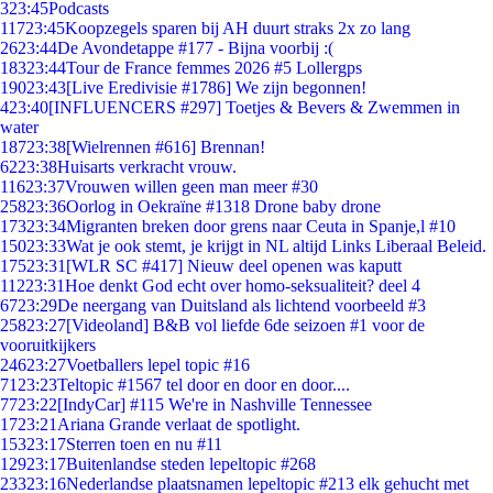
3
23:45
Podcasts
117
23:45
Koopzegels sparen bij AH duurt straks 2x zo lang
26
23:44
De Avondetappe #177 - Bijna voorbij :(
183
23:44
Tour de France femmes 2026 #5 Lollergps
190
23:43
[Live Eredivisie #1786] We zijn begonnen!
4
23:40
[INFLUENCERS #297] Toetjes & Bevers & Zwemmen in
water
187
23:38
[Wielrennen #616] Brennan!
62
23:38
Huisarts verkracht vrouw.
116
23:37
Vrouwen willen geen man meer #30
258
23:36
Oorlog in Oekraïne #1318 Drone baby drone
173
23:34
Migranten breken door grens naar Ceuta in Spanje,l #10
150
23:33
Wat je ook stemt, je krijgt in NL altijd Links Liberaal Beleid.
175
23:31
[WLR SC #417] Nieuw deel openen was kaputt
112
23:31
Hoe denkt God echt over homo-seksualiteit? deel 4
67
23:29
De neergang van Duitsland als lichtend voorbeeld #3
258
23:27
[Videoland] B&B vol liefde 6de seizoen #1 voor de
vooruitkijkers
246
23:27
Voetballers lepel topic #16
71
23:23
Teltopic #1567 tel door en door en door....
77
23:22
[IndyCar] #115 We're in Nashville Tennessee
17
23:21
Ariana Grande verlaat de spotlight.
153
23:17
Sterren toen en nu #11
129
23:17
Buitenlandse steden lepeltopic #268
233
23:16
Nederlandse plaatsnamen lepeltopic #213 elk gehucht met