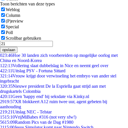
Toon berichten van deze types
Weblog
Column
(P)review
Special
Poll
Scrollbar gebruiken
opslaan
0
23:46
Hoe 30 landen zich voorbereiden op mogelijke oorlog met
China en Noord-Korea
1
22:13
Vollering slaat dubbelslag in Nice en neemt geel over
4
22:11
Uitslag PSV - Fortuna Sittard
3
21:14
Vrouw krijgt door verwisseling het embryo van ander stel
ingebracht
3
20:35
Nieuwe president De la Espriella gaat strijd aan met
drugskartels Colombia
4
20:11
Geen 'happy end' bij seksdate via Kinky.nl
29
19:57
XR blokkeert A12 ruim twee uur, agent gebeten bij
aanhouding
2
19:21
Uitslag NEC - Telstar
15
15:10
VrijMiBabes #316 (not very sfw!)
56
15:09
Random Pics van de Dag #1980
21
15:00
Jesus Simulator komt naar Nintendo Switch