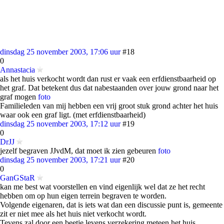
dinsdag 25 november 2003, 17:06 uur
#18
0
Annastacia
als het huis verkocht wordt dan rust er vaak een erfdienstbaarheid op
het graf. Dat betekent dus dat nabestaanden over jouw grond naar het
graf mogen
foto
Familieleden van mij hebben een vrij groot stuk grond achter het huis
waar ook een graf ligt. (met erfdienstbaarheid)
dinsdag 25 november 2003, 17:12 uur
#19
0
DrJJ
jezelf begraven JJvdM, dat moet ik zien gebeuren
foto
dinsdag 25 november 2003, 17:21 uur
#20
0
GanGStaR
kan me best wat voorstellen en vind eigenlijk wel dat ze het recht
hebben om op hun eigen terrein begraven te worden.
Volgende eigenaren, dat is iets wat dan een discussie punt is, gemeente
zit er niet mee als het huis niet verkocht wordt.
Tevens zal door een beetje levens verzekering meteen het huis