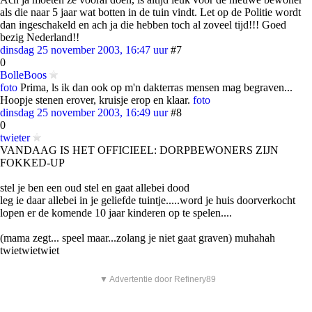
als die naar 5 jaar wat botten in de tuin vindt. Let op de Politie wordt
dan ingeschakeld en ach ja die hebben toch al zoveel tijd!!! Goed
bezig Nederland!!
dinsdag 25 november 2003, 16:47 uur
#7
0
BolleBoos
foto
Prima, ls ik dan ook op m'n dakterras mensen mag begraven...
Hoopje stenen erover, kruisje erop en klaar.
foto
dinsdag 25 november 2003, 16:49 uur
#8
0
twieter
VANDAAG IS HET OFFICIEEL: DORPBEWONERS ZIJN
FOKKED-UP
stel je ben een oud stel en gaat allebei dood
leg ie daar allebei in je geliefde tuintje.....word je huis doorverkocht
lopen er de komende 10 jaar kinderen op te spelen....
(mama zegt... speel maar...zolang je niet gaat graven) muhahah
twietwietwiet
▼ Advertentie door Refinery89