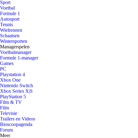
Sport
Voetbal
Formule 1
Autosport
Tennis
Wielrennen
Schaatsen
Wintersporten
Managerspelen
Voetbalmanager
Formule 1-manager
Games
PC
Playstation 4
Xbox One
Nintendo Switch
Xbox Series X|S
PlayStation 5
Film & TV
Film
Televisie
Trailers en Videos
Bioscoopagenda
Forum
Meer