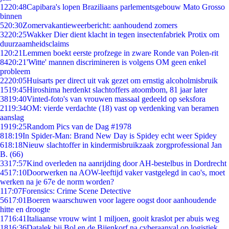
12
20:48
Capibara's lopen Braziliaans parlementsgebouw Mato Grosso
binnen
5
20:30
Zomervakantieweerbericht: aanhoudend zomers
32
20:25
Wakker Dier dient klacht in tegen insectenfabriek Protix om
duurzaamheidsclaims
1
20:21
Lemmen boekt eerste profzege in zware Ronde van Polen-rit
84
20:21
'Witte' mannen discrimineren is volgens OM geen enkel
probleem
22
20:05
Huisarts per direct uit vak gezet om ernstig alcoholmisbruik
15
19:45
Hiroshima herdenkt slachtoffers atoombom, 81 jaar later
38
19:40
Vinted-foto's van vrouwen massaal gedeeld op seksfora
21
19:34
OM: vierde verdachte (18) vast op verdenking van beramen
aanslag
19
19:25
Random Pics van de Dag #1978
8
18:19
In Spider-Man: Brand New Day is Spidey echt weer Spidey
6
18:18
Nieuw slachtoffer in kindermisbruikzaak zorgprofessional Jan
B. (66)
33
17:57
Kind overleden na aanrijding door AH-bestelbus in Dordrecht
45
17:10
Doorwerken na AOW-leeftijd vaker vastgelegd in cao's, moet
werken na je 67e de norm worden?
1
17:07
Forensics: Crime Scene Detective
56
17:01
Boeren waarschuwen voor lagere oogst door aanhoudende
hitte en droogte
17
16:41
Italiaanse vrouw wint 1 miljoen, gooit kraslot per abuis weg
18
16:36
Datalek bij Bol en de Bijenkorf na cyberaanval op logistiek