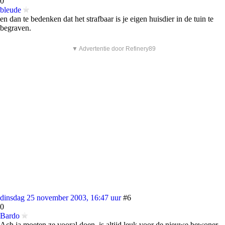
0
bleude
en dan te bedenken dat het strafbaar is je eigen huisdier in de tuin te
begraven.
▼ Advertentie door Refinery89
dinsdag 25 november 2003, 16:47 uur
#6
0
Bardo
Ach ja moeten ze vooral doen, is altijd leuk voor de nieuwe bewoner