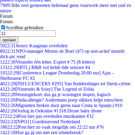
79
09:56
In veel gemeenten helemaal geen vuurwerk meer met oud en
nieuw
Forum
Forum
Scrollbar gebruiken
opslaan
59
22:31
Jerney Kaagman overleden
89
22:31
NPO-manager Menno de Boer (47) op non-actief stuurde
dick-pic rond
12
22:30
Verander één letter. Expert # 75 (8 letters)
133
22:29
[RTL] B&B vol liefde 6de seizoen #4
195
22:29
[Conference League Donderdag 20:00 uur] Ajax -
Shelbourne FC #2
40
22:29
[INFLUENCERS #295] Van flodderslinger tot Shrek-crème
43
22:28
[Nintendo & Sony] The Legend of Zelda
38
22:28
Woningtekort: dus ga je woningen slopen, logisch
10
22:26
Pinda-allergie? Andermans poep slikken helpt misschien
70
22:26
Migranten breken door grens naar Ceuta in Spanje,l #10
48
22:26
Oorlog in Oekraïne #1318 Drone baby drone
272
22:24
Post hier pas overleden muzikanten #32
50
22:23
[NPO1] Goedenavond Nederland
180
22:22
Post hier zo vaak mogelijk om 22:22 uur #76
14
22:18
Hoe ga jij om met een relatiebreuk?