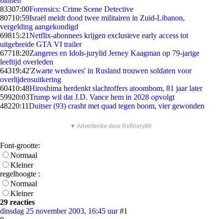
binnen
833
07:00
Forensics: Crime Scene Detective
807
10:59
Israël meldt dood twee militairen in Zuid-Libanon,
vergelding aangekondigd
698
15:21
Netflix-abonnees krijgen exclusieve early access tot
uitgebreide GTA VI trailer
677
18:20
Zangeres en Idols-jurylid Jerney Kaagman op 79-jarige
leeftijd overleden
643
19:42
'Zwarte weduwes' in Rusland trouwen soldaten voor
overlijdensuitkering
604
10:48
Hiroshima herdenkt slachtoffers atoombom, 81 jaar later
599
20:03
Trump wil dat J.D. Vance hem in 2028 opvolgt
482
20:11
Duitser (93) crasht met quad tegen boom, vier gewonden
▼ Advertentie door Refinery89
Font-grootte:
Normaal
Kleiner
regelhoogte :
Normaal
Kleiner
29 reacties
dinsdag 25 november 2003, 16:45 uur
#1