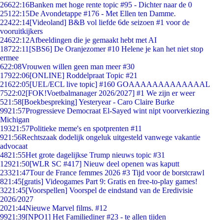
266
22:16
Banken met hoge rente topic #95 - Dichter naar de 0
251
22:15
De Avondetappe #176 - Met Ellen ten Damme.
224
22:14
[Videoland] B&B vol liefde 6de seizoen #1 voor de
vooruitkijkers
246
22:12
Afbeeldingen die je gemaakt hebt met AI
187
22:11
[SBS6] De Oranjezomer #10 Helene je kan het niet stop
ermee
6
22:08
Vrouwen willen geen man meer #30
179
22:06
[ONLINE] Roddelpraat Topic #21
216
22:05
[UEL/ECL live topic] #160 GOAAAAAAAAAAAAAL
75
22:02
[FOK!Voetbalmanager 2026/2027] #1 We zijn er weer
5
21:58
[Boekbespreking] Yesteryear - Caro Claire Burke
99
21:57
Progressieve Democraat El-Sayed wint nipt voorverkiezing
Michigan
193
21:57
Politieke meme's en spotprenten #11
9
21:56
Rechtszaak dodelijk ongeluk uitgesteld vanwege vakantie
advocaat
48
21:55
Het grote dagelijkse Trump nieuws topic #31
129
21:50
[WLR SC #417] Nieuw deel openen was kaputt
233
21:47
Tour de France femmes 2026 #3 Tijd voor de borstcrawl
8
21:45
[gratis] Videogames Part 9: Gratis en free-to-play games!
32
21:45
[Voorspellen] Voorspel de eindstand van de Eredivisie
2026/2027
20
21:44
Nieuwe Marvel films. #12
99
21:39
[NPO1] Het Familiediner #23 - te allen tijden