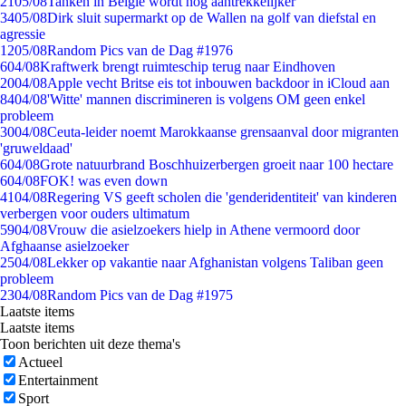
21
05/08
Tanken in België wordt nóg aantrekkelijker
34
05/08
Dirk sluit supermarkt op de Wallen na golf van diefstal en
agressie
12
05/08
Random Pics van de Dag #1976
6
04/08
Kraftwerk brengt ruimteschip terug naar Eindhoven
20
04/08
Apple vecht Britse eis tot inbouwen backdoor in iCloud aan
84
04/08
'Witte' mannen discrimineren is volgens OM geen enkel
probleem
30
04/08
Ceuta-leider noemt Marokkaanse grensaanval door migranten
'gruweldaad'
6
04/08
Grote natuurbrand Boschhuizerbergen groeit naar 100 hectare
6
04/08
FOK! was even down
41
04/08
Regering VS geeft scholen die 'genderidentiteit' van kinderen
verbergen voor ouders ultimatum
59
04/08
Vrouw die asielzoekers hielp in Athene vermoord door
Afghaanse asielzoeker
25
04/08
Lekker op vakantie naar Afghanistan volgens Taliban geen
probleem
23
04/08
Random Pics van de Dag #1975
Laatste items
Laatste items
Toon berichten uit deze thema's
Actueel
Entertainment
Sport