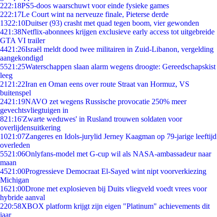
2
22:18
PS5-doos waarschuwt voor einde fysieke games
2
22:17
Le Court wint na nerveuze finale, Pieterse derde
13
22:10
Duitser (93) crasht met quad tegen boom, vier gewonden
4
21:38
Netflix-abonnees krijgen exclusieve early access tot uitgebreide
GTA VI trailer
44
21:26
Israël meldt dood twee militairen in Zuid-Libanon, vergelding
aangekondigd
55
21:25
Waterschappen slaan alarm wegens droogte: Gereedschapskist
leeg
21
21:22
Iran en Oman eens over route Straat van Hormuz, VS
buitenspel
24
21:19
NAVO zet wegens Russische provocatie 250% meer
gevechtsvliegtuigen in
8
21:16
'Zwarte weduwes' in Rusland trouwen soldaten voor
overlijdensuitkering
10
21:07
Zangeres en Idols-jurylid Jerney Kaagman op 79-jarige leeftijd
overleden
55
21:06
Onlyfans-model met G-cup wil als NASA-ambassadeur naar
maan
45
21:00
Progressieve Democraat El-Sayed wint nipt voorverkiezing
Michigan
16
21:00
Drone met explosieven bij Duits vliegveld voedt vrees voor
hybride aanval
2
20:58
XBOX platform krijgt zijn eigen "Platinum" achievements dit
jaar