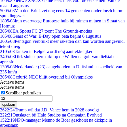
1
05/08
Nieuwe XBOX Game Pass titels voor de eerste helft van de
maand augustus
50
05/08
Van den Brink zet nog eens 14 gemeenten onder toezicht om
spreidingswet
18
05/08
Iran overweegt Europese hulp bij ruimen mijnen in Straat van
Hormuz
3
05/08
EA Sports FC 27 toont The Grounds-modus
1
05/08
Gears of War: E-Day open beta begint 6 augustus
36
05/08
Pentagon verbruikt meer raketten dan kan worden aangevuld,
tekort dreigt
21
05/08
Tanken in België wordt nóg aantrekkelijker
34
05/08
Dirk sluit supermarkt op de Wallen na golf van diefstal en
agressie
13
05/08
Nederlander (23) aangehouden in Duitsland na snelheid van
235 km/u
3
05/08
Gedurfd NEC blijft overeind bij Olympiakos
Actieve items
Actieve items
Scrollbar gebruiken
opslaan
26
22:24
Trump wil dat J.D. Vance hem in 2028 opvolgt
2
22:21
Ontslagen bij Halo Studios na Campaign Evolved
15
22:19
NPO-manager Menno de Boer geschorst na dickpic in
groepsapp