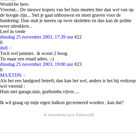
Would-be hero
Vreemd... De nieuwe kopers van het huis moeten hier dan wel van op
de hoogte zijn... Stel je gaat uitbouwen en moet graven voor de
fundering. Dan stuit je ineens op twee skeletten en dan kan de politie
weer uitrukken...
Leef in vrede
dinsdag 25 november 2003, 17:39 uur
#22
0
dufi
Toch wel jammer.. ik woon 2 hoog.
Tis maar een email adres. :-)
dinsdag 25 november 2003, 19:00 uur
#23
0
MAXTIJN
Als het een landgoed betreft, dan kan het wel, anders is het bij verkoop
wel vreemd :
Huis met garage,tuin, graftombe,vijver.....
Ik wil graag op mijn eigen balkon gecremeerd worden , kan dat?
▼ Advertentie door Refinery89