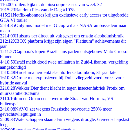
1
16:00
Trailers kijken: de bioscoopreleases van week 32
19
15:23
Random Pics van de Dag #1978
4
15:21
Netflix-abonnees krijgen exclusieve early access tot uitgebreide
GTA VI trailer
55
14:35
Onlyfans-model met G-cup wil als NASA-ambassadeur naar
maan
22
14:09
Huisarts per direct uit vak gezet om ernstig alcoholmisbruik
2
12:12
XBOX platform krijgt zijn eigen "Platinum" achievements dit
jaar
12
11:27
Capibara's lopen Braziliaans parlementsgebouw Mato Grosso
binnen
44
10:59
Israël meldt dood twee militairen in Zuid-Libanon, vergelding
aangekondigd
15
10:48
Hiroshima herdenkt slachtoffers atoombom, 81 jaar later
16
10:32
Drone met explosieven bij Duits vliegveld voedt vrees voor
hybride aanval
32
10:28
Wakker Dier dient klacht in tegen insectenfabriek Protix om
duurzaamheidsclaims
21
10:16
Iran en Oman eens over route Straat van Hormuz, VS
buitenspel
24
10:08
NAVO zet wegens Russische provocatie 250% meer
gevechtsvliegtuigen in
55
09:33
Waterschappen slaan alarm wegens droogte: Gereedschapskist
leeg
1
07:00
Forensics: Crime Scene Detective