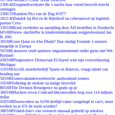
23
06:40
Zorgmedewerkster die 's nachts haar vriend bezocht terecht
ontslagen
33
00:35
Random Pics van de Dag #1977
18
22:40
Datalek bij Bol en de Bijenkorf na cyberaanval op logistiek
partner Ceva
33
05/08
Kind overleden na aanrijding door AH-bestelbus in Dordrecht
6
05/08
Nieuw slachtoffer in kindermisbruikzaak zorgprofessional Jan
B. (66)
3
05/08
Geen Qatar en Abu Dhabi? Dan eindigt Formule 1-seizoen
mogelijk in Europa
5
05/08
Litouwen vindt opnieuw migrantentunnel onder grens met Wit-
Rusland
45
05/08
Progressieve Democraat El-Sayed wint nipt voorverkiezing
Michigan
11
05/08
Accell, moederbedrijf Sparta en Batavus, vraagt uitstel van
betaling aan
5
05/08
Zomervakantieweerbericht: aanhoudend zomers
1
05/08
Vollering de sterkste na lastige heuvelrit
8
05/08
The Division Resurgence nu gratis op pc
36
05/08
Hackers roven Coldcard-bitcoinwallets leeg voor 114 miljoen
dollar
45
05/08
Doorwerken na AOW-leeftijd vaker vastgelegd in cao's, moet
werken na je 67e de norm worden?
38
05/08
Vinted-foto's van vrouwen massaal gedeeld op seksfora