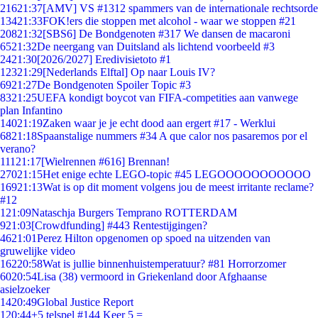
216
21:37
[AMV] VS #1312 spammers van de internationale rechtsorde
134
21:33
FOK!ers die stoppen met alcohol - waar we stoppen #21
208
21:32
[SBS6] De Bondgenoten #317 We dansen de macaroni
65
21:32
De neergang van Duitsland als lichtend voorbeeld #3
24
21:30
[2026/2027] Eredivisietoto #1
123
21:29
[Nederlands Elftal] Op naar Louis IV?
69
21:27
De Bondgenoten Spoiler Topic #3
83
21:25
UEFA kondigt boycot van FIFA-competities aan vanwege
plan Infantino
140
21:19
Zaken waar je je echt dood aan ergert #17 - Werklui
68
21:18
Spaanstalige nummers #34 A que calor nos pasaremos por el
verano?
111
21:17
[Wielrennen #616] Brennan!
270
21:15
Het enige echte LEGO-topic #45 LEGOOOOOOOOOOO
169
21:13
Wat is op dit moment volgens jou de meest irritante reclame?
#12
1
21:09
Nataschja Burgers Temprano ROTTERDAM
9
21:03
[Crowdfunding] #443 Rentestijgingen?
46
21:01
Perez Hilton opgenomen op spoed na uitzenden van
gruwelijke video
162
20:58
Wat is jullie binnenhuistemperatuur? #81 Horrorzomer
60
20:54
Lisa (38) vermoord in Griekenland door Afghaanse
asielzoeker
14
20:49
Global Justice Report
1
20:44
+5 telspel #144 Keer 5 =