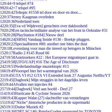
1
20:44
+9 telspel #74
99
20:42
+7 telspel #95
120
20:42
Teltopic #1558 tel door en door en door....
2
20:37
Jerney Kaagman overleden
120
20:36
Nederland toen
42
20:35
[Eva vd Wijdeven] geruchten over dakloosheid
70
20:29
Een tactische/militaire analyse van het front in Oekraïne #31
178
20:28
[PlayStation #184] Nieuw deel
146
20:24
[SBS6] Vandaag Inside #136 - Boekje pluggen.
238
20:22
Speciaalbieren #80: another one bites the dust
7
20:18
Levenslang voor man die inreed op betogers in München
15
20:17
Radio 2 #145 Ruud 66
247
19:58
Asielzoekers #22 : Het Europese migratiepact gaat in
254
19:58
[UFO/UAP] #16 The Age of Disclosure
242
19:53
Nederlandstalige muziektopic #13
166
19:49
Voorspel hier het warmtegetal van 2026
31
19:45
GTA VI #12 GTA VI Extended look 27 Augustus Netflix/YT
22
19:45
[Dagboek] Mijn struggles in het dagelijks leven
65
19:44
Afvallen met injecties #4
257
19:44
[Dagboek] Veel aan hoofd - Deel 27
114
19:43
Hurricane & Cyclone Season 2026
108
19:43
Kapper Walat (27) slachtoffer van vernielingen
151
19:42
"Niche"-historische producten in de supermarkt
265
19:31
Duitse Muziek #2
132
19:30
[DRT SC] #6: RendacGoden sponsored by TONZON