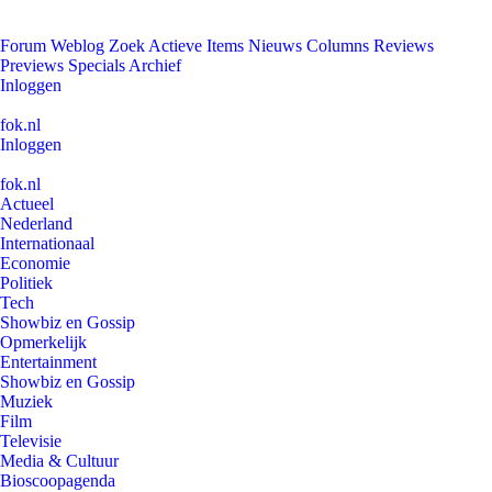
Forum
Weblog
Zoek
Actieve Items
Nieuws
Columns
Reviews
Previews
Specials
Archief
Inloggen
fok.nl
Inloggen
fok.nl
Actueel
Nederland
Internationaal
Economie
Politiek
Tech
Showbiz en Gossip
Opmerkelijk
Entertainment
Showbiz en Gossip
Muziek
Film
Televisie
Media & Cultuur
Bioscoopagenda