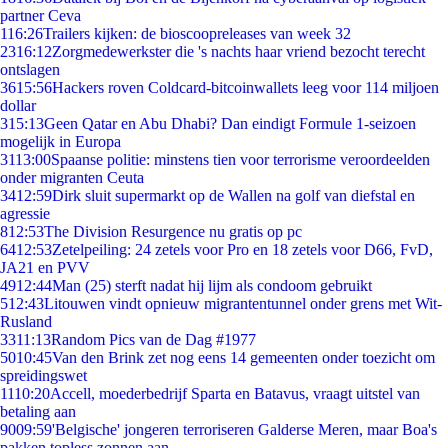
partner Ceva
1
16:26
Trailers kijken: de bioscoopreleases van week 32
23
16:12
Zorgmedewerkster die 's nachts haar vriend bezocht terecht
ontslagen
36
15:56
Hackers roven Coldcard-bitcoinwallets leeg voor 114 miljoen
dollar
3
15:13
Geen Qatar en Abu Dhabi? Dan eindigt Formule 1-seizoen
mogelijk in Europa
31
13:00
Spaanse politie: minstens tien voor terrorisme veroordeelden
onder migranten Ceuta
34
12:59
Dirk sluit supermarkt op de Wallen na golf van diefstal en
agressie
8
12:53
The Division Resurgence nu gratis op pc
64
12:53
Zetelpeiling: 24 zetels voor Pro en 18 zetels voor D66, FvD,
JA21 en PVV
49
12:44
Man (25) sterft nadat hij lijm als condoom gebruikt
5
12:43
Litouwen vindt opnieuw migrantentunnel onder grens met Wit-
Rusland
33
11:13
Random Pics van de Dag #1977
50
10:45
Van den Brink zet nog eens 14 gemeenten onder toezicht om
spreidingswet
11
10:20
Accell, moederbedrijf Sparta en Batavus, vraagt uitstel van
betaling aan
90
09:59
'Belgische' jongeren terroriseren Galderse Meren, maar Boa's
pakken topless zonnen aan