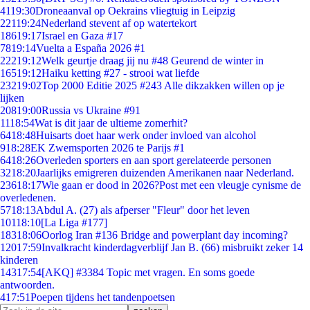
41
19:30
Droneaanval op Oekrains vliegtuig in Leipzig
221
19:24
Nederland stevent af op watertekort
186
19:17
Israel en Gaza #17
78
19:14
Vuelta a España 2026 #1
222
19:12
Welk geurtje draag jij nu #48 Geurend de winter in
165
19:12
Haiku ketting #27 - strooi wat liefde
232
19:02
Top 2000 Editie 2025 #243 Alle dikzakken willen op je
lijken
208
19:00
Russia vs Ukraine #91
11
18:54
Wat is dit jaar de ultieme zomerhit?
64
18:48
Huisarts doet haar werk onder invloed van alcohol
9
18:28
EK Zwemsporten 2026 te Parijs #1
64
18:26
Overleden sporters en aan sport gerelateerde personen
32
18:20
Jaarlijks emigreren duizenden Amerikanen naar Nederland.
236
18:17
Wie gaan er dood in 2026?Post met een vleugje cynisme de
overledenen.
57
18:13
Abdul A. (27) als afperser "Fleur" door het leven
101
18:10
[La Liga #177]
183
18:06
Oorlog Iran #136 Bridge and powerplant day incoming?
120
17:59
Invalkracht kinderdagverblijf Jan B. (66) misbruikt zeker 14
kinderen
143
17:54
[AKQ] #3384 Topic met vragen. En soms goede
antwoorden.
4
17:51
Poepen tijdens het tandenpoetsen