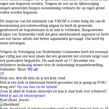
eigen tuin begraven worden. Volgens de wet op de lijkbezorging
mogen gemeenten burgers toestemming verlenen die op eigen grond
willen worden begraven.
De inspectie van het ministerie van VROM is echter bang dat van de
toestemming precedentwerking uitgaat en heeft de gemeente
geadviseerd de begrafenissen in de tuin te verbieden. Burgemeester
Kuiper van Skarsterlân vindt dat geen steekhoudend argument en heeft
om een nieuw advies met betere argumenten gevraagd. Dat heeft hij
nooit ontvangen.
Volgens de Vereniging van Nederlandse Gemeenten heeft het eenmaal
per vijftig jaar een keer plaats dat een gemeente het verzoek krijgt voor
een particuliere begrafenis. De raad moet op 17 december een
definitieve beslissing nemen over de toekomstige teraardebestelling.
Submitter:
Bron:
NU.nl
29
Help ons; deel dit item als je het leuk vond
Heb je een leuk of interessant bericht gevonden dat je graag op FOK!
terug ziet?
Tip ons dan via de submit!
Zoek jij altijd de leukste nieuwtjes en kun je daar leuk over schrijven?
Meld je aan als nieuwsposter!
Roel (Roel_Jewel)
Roel_Jewel keek al enkele maanden rond op FOK! toen hij zich op 19