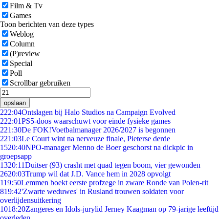
Film & Tv
Games
Toon berichten van deze types
Weblog
Column
(P)review
Special
Poll
Scrollbar gebruiken
opslaan
2
22:04
Ontslagen bij Halo Studios na Campaign Evolved
2
22:01
PS5-doos waarschuwt voor einde fysieke games
2
21:30
De FOK!Voetbalmanager 2026/2027 is begonnen
2
21:03
Le Court wint na nerveuze finale, Pieterse derde
15
20:40
NPO-manager Menno de Boer geschorst na dickpic in
groepsapp
13
20:11
Duitser (93) crasht met quad tegen boom, vier gewonden
26
20:03
Trump wil dat J.D. Vance hem in 2028 opvolgt
1
19:50
Lemmen boekt eerste profzege in zware Ronde van Polen-rit
8
19:42
'Zwarte weduwes' in Rusland trouwen soldaten voor
overlijdensuitkering
10
18:20
Zangeres en Idols-jurylid Jerney Kaagman op 79-jarige leeftijd
overleden