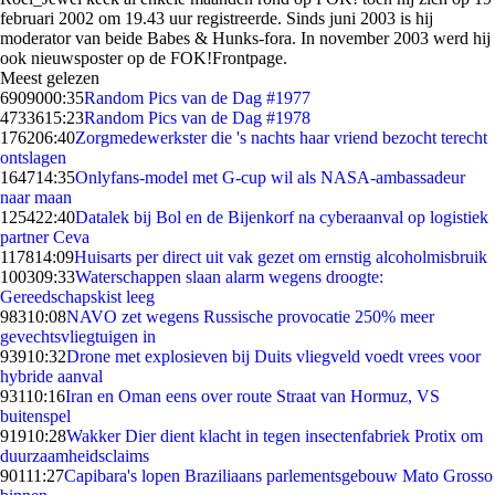
februari 2002 om 19.43 uur registreerde. Sinds juni 2003 is hij
moderator van beide Babes & Hunks-fora. In november 2003 werd hij
ook nieuwsposter op de FOK!Frontpage.
Meest gelezen
69090
00:35
Random Pics van de Dag #1977
47336
15:23
Random Pics van de Dag #1978
1762
06:40
Zorgmedewerkster die 's nachts haar vriend bezocht terecht
ontslagen
1647
14:35
Onlyfans-model met G-cup wil als NASA-ambassadeur
naar maan
1254
22:40
Datalek bij Bol en de Bijenkorf na cyberaanval op logistiek
partner Ceva
1178
14:09
Huisarts per direct uit vak gezet om ernstig alcoholmisbruik
1003
09:33
Waterschappen slaan alarm wegens droogte:
Gereedschapskist leeg
983
10:08
NAVO zet wegens Russische provocatie 250% meer
gevechtsvliegtuigen in
939
10:32
Drone met explosieven bij Duits vliegveld voedt vrees voor
hybride aanval
931
10:16
Iran en Oman eens over route Straat van Hormuz, VS
buitenspel
919
10:28
Wakker Dier dient klacht in tegen insectenfabriek Protix om
duurzaamheidsclaims
901
11:27
Capibara's lopen Braziliaans parlementsgebouw Mato Grosso