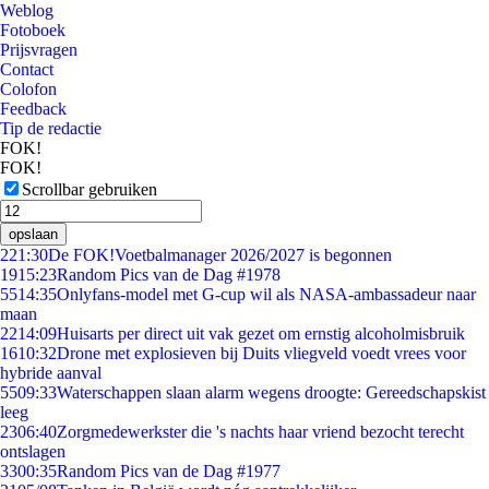
Weblog
Fotoboek
Prijsvragen
Contact
Colofon
Feedback
Tip de redactie
FOK!
FOK!
Scrollbar gebruiken
opslaan
2
21:30
De FOK!Voetbalmanager 2026/2027 is begonnen
19
15:23
Random Pics van de Dag #1978
55
14:35
Onlyfans-model met G-cup wil als NASA-ambassadeur naar
maan
22
14:09
Huisarts per direct uit vak gezet om ernstig alcoholmisbruik
16
10:32
Drone met explosieven bij Duits vliegveld voedt vrees voor
hybride aanval
55
09:33
Waterschappen slaan alarm wegens droogte: Gereedschapskist
leeg
23
06:40
Zorgmedewerkster die 's nachts haar vriend bezocht terecht
ontslagen
33
00:35
Random Pics van de Dag #1977