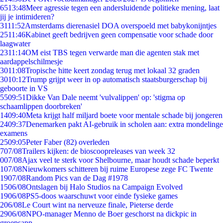
65
13:48
Meer agressie tegen een andersluidende politieke mening, laat
jij je intimideren?
31
11:52
Amsterdams dierenasiel DOA overspoeld met babykonijntjes
25
11:46
Kabinet geeft bedrijven geen compensatie voor schade door
laagwater
23
11:14
OM eist TBS tegen verwarde man die agenten stak met
aardappelschilmesje
30
11:08
Tropische hitte keert zondag terug met lokaal 32 graden
30
10:12
Trump grijpt weer in op automatisch staatsburgerschap bij
geboorte in VS
55
09:51
Dikke Van Dale neemt 'vulvalippen' op: 'stigma op
schaamlippen doorbreken'
14
09:40
Meta krijgt half miljard boete voor mentale schade bij jongeren
24
09:37
Denemarken pakt AI-gebruik in scholen aan: extra mondelinge
examens
25
09:05
Peter Faber (82) overleden
7
07/08
Trailers kijken: de bioscoopreleases van week 32
0
07/08
Ajax veel te sterk voor Shelbourne, maar houdt schade beperkt
1
07/08
Nieuwkomers schitteren bij ruime Europese zege FC Twente
19
07/08
Random Pics van de Dag #1978
15
06/08
Ontslagen bij Halo Studios na Campaign Evolved
19
06/08
PS5-doos waarschuwt voor einde fysieke games
2
06/08
Le Court wint na nerveuze finale, Pieterse derde
29
06/08
NPO-manager Menno de Boer geschorst na dickpic in
groepsapp