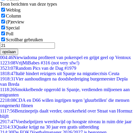
Toon berichten van deze types
Weblog
Column
(P)review
Special
Poll
Scrollbar gebruiken
opslaan
0
04:46
Niewiadoma profiteert van pokerspel en grijpt geel op Ventoux
12
23:08
VrijMiBabes #316 (not very sfw!)
35
23:07
Random Pics van de Dag #1979
18
18:47
Italië hindert reizigers uit Spanje na migratiecrisis Ceuta
19
18:31
Vier aanhoudingen na doodsbedreiging burgemeester Depla
van Breda
11
18:26
Smokkelbende opgerold in Spanje, verdienden miljoenen aan
migranten
22
18:08
CDA en D66 willen ingrijpen tegen 'gluurbrillen' die mensen
ongemerkt filmen
11
17:56
Benzineprijs daalt verder, onzekerheid over Straat van Hormuz
blijft
29
17:47
Voedselprijzen wereldwijd op hoogste niveau in ruim drie jaar
23
14:33
Quake krijgt na 30 jaar een gratis uitbreiding
2
14:30
De FOK!Voetbalmanager 2026/2027 is begonnen