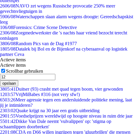
buitenspel
26
06/08
NAVO zet wegens Russische provocatie 250% meer
gevechtsvliegtuigen in
59
06/08
Waterschappen slaan alarm wegens droogte: Gereedschapskist
leeg
1
06/08
Forensics: Crime Scene Detective
23
06/08
Zorgmedewerkster die 's nachts haar vriend bezocht terecht
ontslagen
38
06/08
Random Pics van de Dag #1977
18
05/08
Datalek bij Bol en de Bijenkorf na cyberaanval op logistiek
partner Ceva
Actieve items
Actieve items
Scrollbar gebruiken
opslaan
38
05:41
Duitser (93) crasht met quad tegen boom, vier gewonden
12
03:57
VrijMiBabes #316 (not very sfw!)
65
03:26
Meer agressie tegen een andersluidende politieke mening, laat
jij je intimideren?
23
03:02
Quake krijgt na 30 jaar een gratis uitbreiding
29
01:55
Voedselprijzen wereldwijd op hoogste niveau in ruim drie jaar
55
01:42
Dikke Van Dale neemt 'vulvalippen' op: 'stigma op
schaamlippen doorbreken'
22
01:08
CDA en D66 willen ingrijpen tegen 'gluurbrillen' die mensen