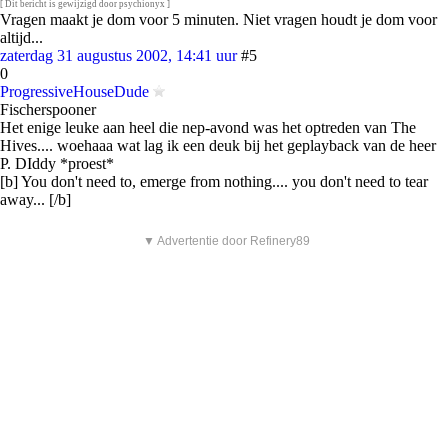
[ Dit bericht is gewijzigd door psychionyx ]
Vragen maakt je dom voor 5 minuten. Niet vragen houdt je dom voor
altijd...
zaterdag 31 augustus 2002, 14:41 uur
#5
0
ProgressiveHouseDude
Fischerspooner
Het enige leuke aan heel die nep-avond was het optreden van The
Hives.... woehaaa wat lag ik een deuk bij het geplayback van de heer
P. DIddy *proest*
[b] You don't need to, emerge from nothing.... you don't need to tear
away... [/b]
▼ Advertentie door Refinery89