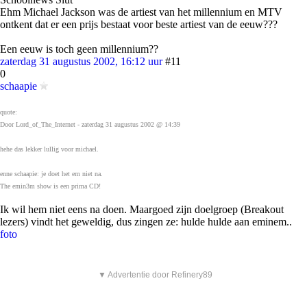
Ehm Michael Jackson was de artiest van het millennium en MTV
ontkent dat er een prijs bestaat voor beste artiest van de eeuw???
Een eeuw is toch geen millennium??
zaterdag 31 augustus 2002, 16:12 uur
#11
0
schaapie
quote:
Door Lord_of_The_Internet - zaterdag 31 augustus 2002 @ 14:39
hehe das lekker lullig voor michael.
enne schaapie: je doet het em niet na.
The emin3m show is een prima CD!
Ik wil hem niet eens na doen. Maargoed zijn doelgroep (Breakout
lezers) vindt het geweldig, dus zingen ze: hulde hulde aan eminem..
foto
▼ Advertentie door Refinery89