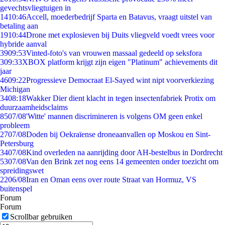
gevechtsvliegtuigen in
14
10:46
Accell, moederbedrijf Sparta en Batavus, vraagt uitstel van
betaling aan
19
10:44
Drone met explosieven bij Duits vliegveld voedt vrees voor
hybride aanval
39
09:53
Vinted-foto's van vrouwen massaal gedeeld op seksfora
3
09:33
XBOX platform krijgt zijn eigen "Platinum" achievements dit
jaar
46
09:22
Progressieve Democraat El-Sayed wint nipt voorverkiezing
Michigan
34
08:18
Wakker Dier dient klacht in tegen insectenfabriek Protix om
duurzaamheidsclaims
85
07/08
'Witte' mannen discrimineren is volgens OM geen enkel
probleem
27
07/08
Doden bij Oekraïense droneaanvallen op Moskou en Sint-
Petersburg
34
07/08
Kind overleden na aanrijding door AH-bestelbus in Dordrecht
53
07/08
Van den Brink zet nog eens 14 gemeenten onder toezicht om
spreidingswet
22
06/08
Iran en Oman eens over route Straat van Hormuz, VS
buitenspel
Forum
Forum
Scrollbar gebruiken