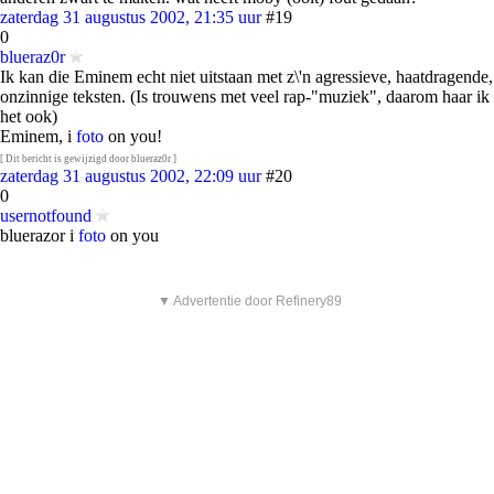
zaterdag 31 augustus 2002, 21:35 uur
#19
0
blueraz0r
Ik kan die Eminem echt niet uitstaan met z\'n agressieve, haatdragende,
onzinnige teksten. (Is trouwens met veel rap-"muziek", daarom haar ik
het ook)
Eminem, i
foto
on you!
[ Dit bericht is gewijzigd door blueraz0r ]
zaterdag 31 augustus 2002, 22:09 uur
#20
0
usernotfound
bluerazor i
foto
on you
▼ Advertentie door Refinery89