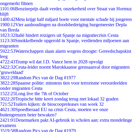
ongemerkt filmen
11
01:06
Benzineprijs daalt verder, onzekerheid over Straat van Hormuz
blijft
14
00:42
Meta krijgt half miljard boete voor mentale schade bij jongeren
19
00:12
Vier aanhoudingen na doodsbedreiging burgemeester Depla
van Breda
18
23:32
Italië hindert reizigers uit Spanje na migratiecrisis Ceuta
11
23:30
Smokkelbende opgerold in Spanje, verdienden miljoenen aan
migranten
59
22:53
Waterschappen slaan alarm wegens droogte: Gereedschapskist
leeg
47
22:43
Trump wil dat J.D. Vance hem in 2028 opvolgt
34
22:32
Ceuta-leider noemt Marokkaanse grensaanval door migranten
'gruweldaad'
38
22:29
Random Pics van de Dag #1977
38
22:28
Spaanse politie: minstens tien voor terrorisme veroordeelden
onder migranten Ceuta
15
22:25
Long live the 7th of October
30
22:20
Tropische hitte keert zondag terug met lokaal 32 graden
7
21:52
Trailers kijken: de bioscoopreleases van week 32
46
21:30
Spoedberaad EU na crisis Ceuta, moeten we onze
buitengrenzen beter bewaken?
24
21:01
Denemarken pakt AI-gebruik in scholen aan: extra mondelinge
examens
35
19:58
Random Pics van de Dag #1979