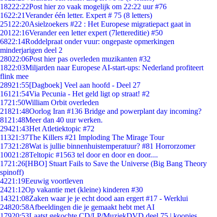
182
22:22
Post hier zo vaak mogelijk om 22:22 uur #76
16
22:21
Verander één letter. Expert # 75 (8 letters)
251
22:20
Asielzoekers #22 : Het Europese migratiepact gaat in
201
22:16
Verander een letter expert (7lettereditie) #50
68
22:14
Roddelpraat onder vuur: ongepaste opmerkingen
minderjarigen deel 2
280
22:06
Post hier pas overleden muzikanten #32
18
22:03
Miljarden naar Europese AI-start-ups: Nederland profiteert
flink mee
289
21:55
[Dagboek] Veel aan hoofd - Deel 27
161
21:54
Via Pecunia - Het geld ligt op straat! #2
17
21:50
William Orbit overleden
218
21:48
Oorlog Iran #136 Bridge and powerplant day incoming?
81
21:48
Meer dan 40 uur werken.
294
21:43
Het Atletiektopic #72
113
21:37
The Killers #21 Imploding The Mirage Tour
173
21:28
Wat is jullie binnenhuistemperatuur? #81 Horrorzomer
100
21:28
Teltopic #1563 tel door en door en door....
17
21:26
[HBO] Stuart Fails to Save the Universe (Big Bang Theory
spinoff)
42
21:19
Eeuwig voortleven
24
21:12
Op vakantie met (kleine) kinderen #30
143
21:08
Zaken waar je je echt dood aan ergert #17 - Werklui
248
20:58
Afbeeldingen die je gemaakt hebt met AI
179
20:53
Laatst gekochte CD/LP/MuziekDVD deel 75 | koopjes