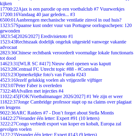
kijken
177
00:22
Ajax is een parodie op een voetbalclub #7 Vuurwerkjes
172
00:16
Vandaag 40 jaar geleden... #3
65
00:01
Aanbrengen mechanische ventilatie zinvol in oud huis?
13
23:57
Spaanse kust onder vuur van Portugese oorlogsschepen: 120
gewonden
38
23:54
[2026/2027] Eredivisietoto #1
15
23:43
Rechtszaak dodelijk ongeluk uitgesteld vanwege vakantie
advocaat
28
23:36
Chinese rechtbank veroordeelt voormalige lokale functionaris
tot dood
146
23:31
[WLR SC #417] Nieuw deel openen was kaputt
16
23:28
Centraal FC Utrecht topic #88 - #CorreiaIn
10
23:23
Opmerkelijke foto's van Funda #243
45
23:16
Jezelf gelukkig voelen als vrijgezelle vijftiger
19
23:07
Peter Faber is overleden
73
22:48
Afvallen met injecties #4
110
22:45
[FOK!Voetbalmanager 2026/2027] #1 We zijn er weer
118
22:37
Jonge Cambridge professor stapt op na claims over plagiaat
en leugens
90
22:36
ARC Raiders #7 - Don’t forget about Stella Montis
144
22:27
Verander één letter: Expert #91 (10 letters)
32
22:27
Congo verbiedt export van koper en kobalt, Europa zal
gevolgen voelen
51
22:23
Verander één letter: Expert #143 (9 letters)