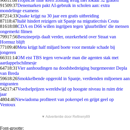
960
11:08
Tropische hitte keert zondag terug met lokaal 32 graden
915
09:37
Denemarken pakt AI-gebruik in scholen aan: extra
mondelinge examens
872
14:33
Quake krijgt na 30 jaar een gratis uitbreiding
871
18:47
Italië hindert reizigers uit Spanje na migratiecrisis Ceuta
816
18:08
CDA en D66 willen ingrijpen tegen 'gluurbrillen' die mensen
ongemerkt filmen
799
17:56
Benzineprijs daalt verder, onzekerheid over Straat van
Hormuz blijft
771
09:40
Meta krijgt half miljard boete voor mentale schade bij
jongeren
663
11:14
OM eist TBS tegen verwarde man die agenten stak met
aardappelschilmesje
647
18:31
Vier aanhoudingen na doodsbedreiging burgemeester Depla
van Breda
596
18:26
Smokkelbende opgerold in Spanje, verdienden miljoenen aan
migranten
542
17:47
Voedselprijzen wereldwijd op hoogste niveau in ruim drie
jaar
48
04:46
Niewiadoma profiteert van pokerspel en grijpt geel op
Ventoux
▼ Advertentie door Refinery89
Font-grootte: