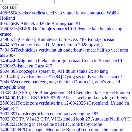
opslaan
4
05:55
Bezoeker verliest deel van vinger in waterattractie Walibi
Holland
4
05:26
EK Atletiek 2026 te Birmingham #1
195
05:16
[SBS6] De Oranjezomer #10 Helene je kan het niet stop
ermee
249
05:15
[Centraal] Ruimtevaart / SpaceX #87 Rondje oceaan
44
04:57
Trump wil dat J.D. Vance hem in 2028 opvolgt
74
04:54
Techniekles verdwijnt uit onderbouw: maar half zo veel uren
als 2007
145
04:46
Migranten breken door grens naar Ceuta in Spanje,l #10
233
04:34
Israel en Gaza #17
96
04:30
Koopzegels sparen bij AH duurt straks 2x zo lang
221
04:06
[Live Eredivisie #1784] Dying seconds van het seizoen!
2
04:05
Weer een parkeergarage dicht in Dordrecht, auto's zo snel
mogelijk weg
118
04:03
[SBS6] De Bondgenoten #318 Een klein kusje moet kunnen
61
04:00
[INFLUENCERS #296] Alles is welkom kneuzing of breuk
256
03:11
Totale zonsverduistering 12-08-2026 (Groenland, IJsland en
Spanje) #1
30
02:39
Transfergeruchten en contractverlenging #83
70
02:33
GTA VI #12 GTA VI Extended look 27 Augustus Netflix/YT
160
02:32
Oorlog in Oekraïne #1318 Drone baby drone
149
02:09
NPO-manager Menno de Boer (47) op non-actief stuurde