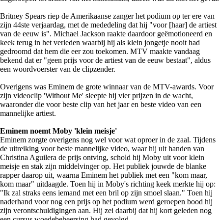
Britney Spears riep de Amerikaanse zanger het podium op ter ere van
zijn 44ste verjaardag, met de mededeling dat hij "voor [haar] de artiest
van de eeuw is". Michael Jackson raakte daardoor geëmotioneerd en
keek terug in het verleden waarbij hij als klein jongetje nooit had
gedroomd dat hem die eer zou toekomen. MTV maakte vandaag
bekend dat er "geen prijs voor de artiest van de eeuw bestaat", aldus
een woordvoerster van de clipzender.
Overigens was Eminem de grote winnaar van de MTV-awards. Voor
zijn videoclip 'Without Me' sleepte hij vier prijzen in de wacht,
waaronder die voor beste clip van het jaar en beste video van een
mannelijke artiest.
Eminem noemt Moby 'klein meisje'
Eminem zorgte overigens nog wel voor wat oproer in de zaal. Tijdens
de uitreiking voor beste mannelijke video, waar hij uit handen van
Christina Aguilera de prijs ontving, schold hij Moby uit voor klein
meisje en stak zijn middelvinger op. Het publiek jouwde de blanke
rapper daarop uit, waarna Eminem het publiek met een "kom maar,
kom maar" uitdaagde. Toen hij in Moby's richting keek merkte hij op:
"Ik zal straks eens iemand met een bril op zijn smoel slaan." Toen hij
naderhand voor nog een prijs op het podium werd geroepen bood hij
zijn verontschuldigingen aan. Hij zei daarbij dat hij kort geleden nog
een cursus woedebeheersing had gevolgd.