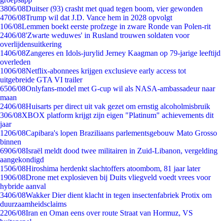
38
06/08
Duitser (93) crasht met quad tegen boom, vier gewonden
47
06/08
Trump wil dat J.D. Vance hem in 2028 opvolgt
1
06/08
Lemmen boekt eerste profzege in zware Ronde van Polen-rit
24
06/08
'Zwarte weduwes' in Rusland trouwen soldaten voor
overlijdensuitkering
14
06/08
Zangeres en Idols-jurylid Jerney Kaagman op 79-jarige leeftijd
overleden
10
06/08
Netflix-abonnees krijgen exclusieve early access tot
uitgebreide GTA VI trailer
65
06/08
Onlyfans-model met G-cup wil als NASA-ambassadeur naar
maan
24
06/08
Huisarts per direct uit vak gezet om ernstig alcoholmisbruik
3
06/08
XBOX platform krijgt zijn eigen "Platinum" achievements dit
jaar
12
06/08
Capibara's lopen Braziliaans parlementsgebouw Mato Grosso
binnen
69
06/08
Israël meldt dood twee militairen in Zuid-Libanon, vergelding
aangekondigd
15
06/08
Hiroshima herdenkt slachtoffers atoombom, 81 jaar later
19
06/08
Drone met explosieven bij Duits vliegveld voedt vrees voor
hybride aanval
34
06/08
Wakker Dier dient klacht in tegen insectenfabriek Protix om
duurzaamheidsclaims
22
06/08
Iran en Oman eens over route Straat van Hormuz, VS