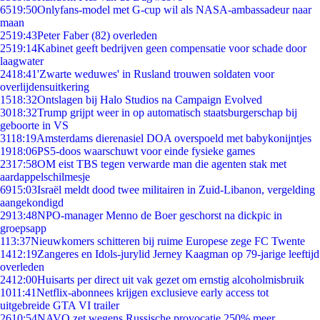
65
19:50
Onlyfans-model met G-cup wil als NASA-ambassadeur naar
maan
25
19:43
Peter Faber (82) overleden
25
19:14
Kabinet geeft bedrijven geen compensatie voor schade door
laagwater
24
18:41
'Zwarte weduwes' in Rusland trouwen soldaten voor
overlijdensuitkering
15
18:32
Ontslagen bij Halo Studios na Campaign Evolved
30
18:32
Trump grijpt weer in op automatisch staatsburgerschap bij
geboorte in VS
31
18:19
Amsterdams dierenasiel DOA overspoeld met babykonijntjes
19
18:06
PS5-doos waarschuwt voor einde fysieke games
23
17:58
OM eist TBS tegen verwarde man die agenten stak met
aardappelschilmesje
69
15:03
Israël meldt dood twee militairen in Zuid-Libanon, vergelding
aangekondigd
29
13:48
NPO-manager Menno de Boer geschorst na dickpic in
groepsapp
1
13:37
Nieuwkomers schitteren bij ruime Europese zege FC Twente
14
12:19
Zangeres en Idols-jurylid Jerney Kaagman op 79-jarige leeftijd
overleden
24
12:00
Huisarts per direct uit vak gezet om ernstig alcoholmisbruik
10
11:41
Netflix-abonnees krijgen exclusieve early access tot
uitgebreide GTA VI trailer
26
10:54
NAVO zet wegens Russische provocatie 250% meer