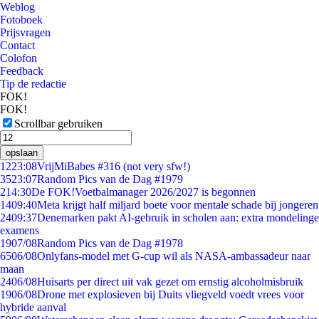
Weblog
Fotoboek
Prijsvragen
Contact
Colofon
Feedback
Tip de redactie
FOK!
FOK!
Scrollbar gebruiken
opslaan
12
23:08
VrijMiBabes #316 (not very sfw!)
35
23:07
Random Pics van de Dag #1979
2
14:30
De FOK!Voetbalmanager 2026/2027 is begonnen
14
09:40
Meta krijgt half miljard boete voor mentale schade bij jongeren
24
09:37
Denemarken pakt AI-gebruik in scholen aan: extra mondelinge
examens
19
07/08
Random Pics van de Dag #1978
65
06/08
Onlyfans-model met G-cup wil als NASA-ambassadeur naar
maan
24
06/08
Huisarts per direct uit vak gezet om ernstig alcoholmisbruik
19
06/08
Drone met explosieven bij Duits vliegveld voedt vrees voor
hybride aanval