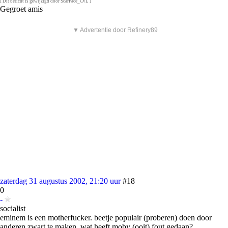
[ Dit bericht is gewijzigd door ScarFace_CvL ]
Gegroet amis
▼ Advertentie door Refinery89
zaterdag 31 augustus 2002, 21:20 uur
#18
0
-
socialist
eminem is een motherfucker. beetje populair (proberen) doen door
anderen zwart te maken. wat heeft moby (ooit) fout gedaan?