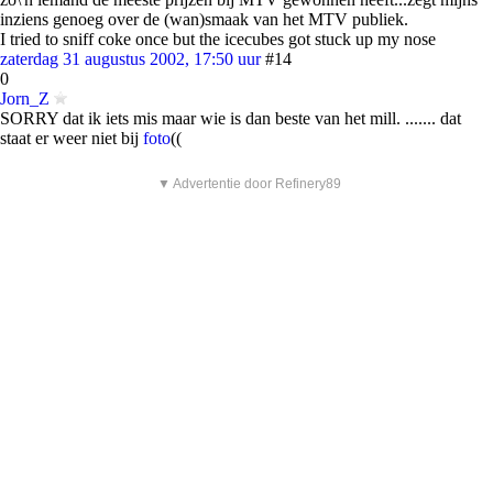
inziens genoeg over de (wan)smaak van het MTV publiek.
I tried to sniff coke once but the icecubes got stuck up my nose
zaterdag 31 augustus 2002, 17:50 uur
#14
0
Jorn_Z
SORRY dat ik iets mis maar wie is dan beste van het mill. ....... dat
staat er weer niet bij
foto
((
▼ Advertentie door Refinery89