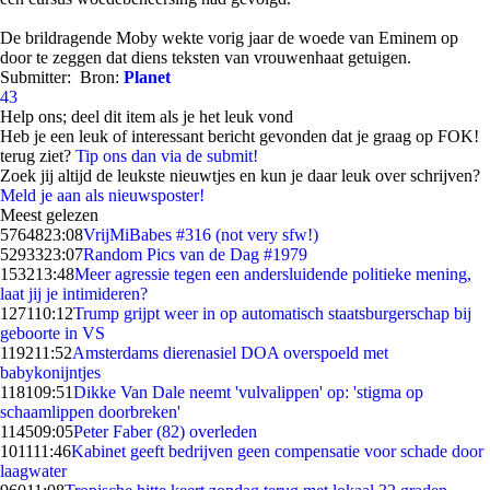
De brildragende Moby wekte vorig jaar de woede van Eminem op
door te zeggen dat diens teksten van vrouwenhaat getuigen.
Submitter:
Bron:
Planet
43
Help ons; deel dit item als je het leuk vond
Heb je een leuk of interessant bericht gevonden dat je graag op FOK!
terug ziet?
Tip ons dan via de submit!
Zoek jij altijd de leukste nieuwtjes en kun je daar leuk over schrijven?
Meld je aan als nieuwsposter!
Meest gelezen
57648
23:08
VrijMiBabes #316 (not very sfw!)
52933
23:07
Random Pics van de Dag #1979
1532
13:48
Meer agressie tegen een andersluidende politieke mening,
laat jij je intimideren?
1271
10:12
Trump grijpt weer in op automatisch staatsburgerschap bij
geboorte in VS
1192
11:52
Amsterdams dierenasiel DOA overspoeld met
babykonijntjes
1181
09:51
Dikke Van Dale neemt 'vulvalippen' op: 'stigma op
schaamlippen doorbreken'
1145
09:05
Peter Faber (82) overleden
1011
11:46
Kabinet geeft bedrijven geen compensatie voor schade door
laagwater