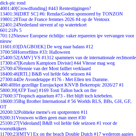
dick-pic rond
40
01:40
[Crowdfunding] #443 Rentestijgingen?
134
01:36
[DRT SC] #6: RendacGoden sponsored by TONZON
198
01:28
Tour de France femmes 2026 #4 op de Ventoux
224
01:24
Nederland stevent af op watertekort
6
01:21
Ps 5
7
01:12
Nieuwe Europese richtlijn: vaker repareren ipv vervangen voor
nieuw
116
01:03
[DAGBOEK] De weg naar balans #12
37
00:58
Horrorfilms #33: Halloween
254
00:52
[AMV] VS #1312 spammers van de internationale rechtsorde
173
00:47
[Keuken Kampioen Divisie] #44 Vitesse mag weg
257
00:47
Hennie van der Most failliet verklaard
184
00:46
[RTL] B&B vol liefde 6de seizoen #4
273
00:44
De Avondetappe #176 - Met Ellen ten Damme.
4
00:40
Het gezellige Eurojackpot KNVB Bekertopic 2026/27 #1
58
00:39
[ATP Tour] #169 Tosti Tallon back on fire
276
00:37
Tropisch aquarium #73 - Het blijft toch kriebelen.
186
00:35
Big Brother International # 56 Worlds RLS, BBs, GH, GF,
OT
202
00:32
Politieke meme's en spotprenten #11
92
00:31
Vrouwen willen geen man meer #30
251
00:27
[Videoland] B&B vol liefde 6de seizoen #1 voor de
vooruitkijkers
117
00:23
[MTV] Ex on the beach Double Dutch #17 wederom aapjes