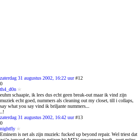
zaterdag 31 augustus 2002, 16:22 uur
#12
0
th4_d0n
euhm schaapie, ik lees dus echt geen break-out maar ik vind zijn
muziek echt goed, nummers als cleaning out my closet, till i collaps,
say what you say vind ik briljante nummers...
..!
zaterdag 31 augustus 2002, 16:42 uur
#13
0
nightfly
Eminem is net als zijn muziek: fucked up beyond repair. Wel triest dat
zo\'n iemand de meeste prijzen bij MTV gewonnen heeft...zegt mijns