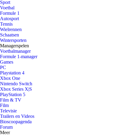
Sport
Voetbal
Formule 1
Autosport
Tennis
Wielrennen
Schaatsen
Wintersporten
Managerspelen
Voetbalmanager
Formule 1-manager
Games
PC
Playstation 4
Xbox One
Nintendo Switch
Xbox Series X|S
PlayStation 5
Film & TV
Film
Televisie
Trailers en Videos
Bioscoopagenda
Forum
Meer