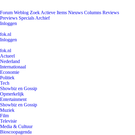
Forum
Weblog
Zoek
Actieve Items
Nieuws
Columns
Reviews
Previews
Specials
Archief
Inloggen
fok.nl
Inloggen
fok.nl
Actueel
Nederland
Internationaal
Economie
Politiek
Tech
Showbiz en Gossip
Opmerkelijk
Entertainment
Showbiz en Gossip
Muziek
Film
Televisie
Media & Cultuur
Bioscoopagenda