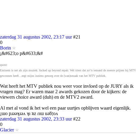
zaterdag 31 augustus 2002, 23:17 uur
#21
0
Borin
¡&#623;o p&#633;&#
quote:
Eminem is net als zijn muziek: fucked up beyond repair. Wel triest dat zo\'n iemand de meeste prijzen bij MTV
gewonnen heeft...zegt mijns inziens genoeg over de (wan)smaak van het MTV publiek.
Wat heeft het MTV publiek nou weer voor invloed op de JURY als ik
vragen mag? Er waren maar 2 awards gekozen door de kijkers: de
viewers choice award (duh) en de MTV2 award.
Al met al vond ik het wel een paar uurtjes opblijven waard eigenlijk.
¡ɯo pɹǝǝʞɹǝʌ ʞı ʇız ɾıɯ uǝƃןoʌ
zaterdag 31 augustus 2002, 23:33 uur
#22
0
Glacier
Op de een of andere manier wordt Michael Jackson steeds maar weer