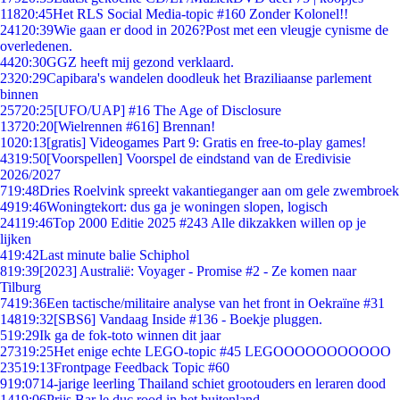
118
20:45
Het RLS Social Media-topic #160 Zonder Kolonel!!
241
20:39
Wie gaan er dood in 2026?Post met een vleugje cynisme de
overledenen.
44
20:30
GGZ heeft mij gezond verklaard.
23
20:29
Capibara's wandelen doodleuk het Braziliaanse parlement
binnen
257
20:25
[UFO/UAP] #16 The Age of Disclosure
137
20:20
[Wielrennen #616] Brennan!
10
20:13
[gratis] Videogames Part 9: Gratis en free-to-play games!
43
19:50
[Voorspellen] Voorspel de eindstand van de Eredivisie
2026/2027
7
19:48
Dries Roelvink spreekt vakantieganger aan om gele zwembroek
49
19:46
Woningtekort: dus ga je woningen slopen, logisch
241
19:46
Top 2000 Editie 2025 #243 Alle dikzakken willen op je
lijken
4
19:42
Last minute balie Schiphol
8
19:39
[2023] Australië: Voyager - Promise #2 - Ze komen naar
Tilburg
74
19:36
Een tactische/militaire analyse van het front in Oekraïne #31
148
19:32
[SBS6] Vandaag Inside #136 - Boekje pluggen.
5
19:29
Ik ga de fok-toto winnen dit jaar
273
19:25
Het enige echte LEGO-topic #45 LEGOOOOOOOOOOO
235
19:13
Frontpage Feedback Topic #60
9
19:07
14-jarige leerling Thailand schiet grootouders en leraren dood
14
19:06
Prijs Bar le duc rood in het buitenland