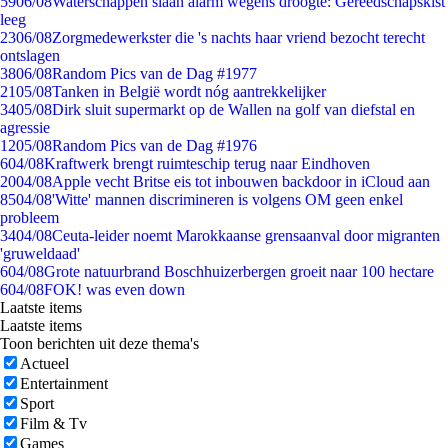
59
06/08
Waterschappen slaan alarm wegens droogte: Gereedschapskist
leeg
23
06/08
Zorgmedewerkster die 's nachts haar vriend bezocht terecht
ontslagen
38
06/08
Random Pics van de Dag #1977
21
05/08
Tanken in België wordt nóg aantrekkelijker
34
05/08
Dirk sluit supermarkt op de Wallen na golf van diefstal en
agressie
12
05/08
Random Pics van de Dag #1976
6
04/08
Kraftwerk brengt ruimteschip terug naar Eindhoven
20
04/08
Apple vecht Britse eis tot inbouwen backdoor in iCloud aan
85
04/08
'Witte' mannen discrimineren is volgens OM geen enkel
probleem
34
04/08
Ceuta-leider noemt Marokkaanse grensaanval door migranten
'gruweldaad'
6
04/08
Grote natuurbrand Boschhuizerbergen groeit naar 100 hectare
6
04/08
FOK! was even down
Laatste items
Laatste items
Toon berichten uit deze thema's
Actueel
Entertainment
Sport
Film & Tv
Games