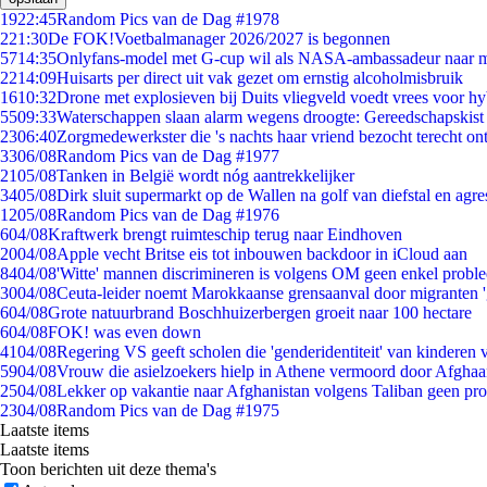
19
22:45
Random Pics van de Dag #1978
2
21:30
De FOK!Voetbalmanager 2026/2027 is begonnen
57
14:35
Onlyfans-model met G-cup wil als NASA-ambassadeur naar 
22
14:09
Huisarts per direct uit vak gezet om ernstig alcoholmisbruik
16
10:32
Drone met explosieven bij Duits vliegveld voedt vrees voor hy
55
09:33
Waterschappen slaan alarm wegens droogte: Gereedschapskist
23
06:40
Zorgmedewerkster die 's nachts haar vriend bezocht terecht on
33
06/08
Random Pics van de Dag #1977
21
05/08
Tanken in België wordt nóg aantrekkelijker
34
05/08
Dirk sluit supermarkt op de Wallen na golf van diefstal en agre
12
05/08
Random Pics van de Dag #1976
6
04/08
Kraftwerk brengt ruimteschip terug naar Eindhoven
20
04/08
Apple vecht Britse eis tot inbouwen backdoor in iCloud aan
84
04/08
'Witte' mannen discrimineren is volgens OM geen enkel probl
30
04/08
Ceuta-leider noemt Marokkaanse grensaanval door migranten 
6
04/08
Grote natuurbrand Boschhuizerbergen groeit naar 100 hectare
6
04/08
FOK! was even down
41
04/08
Regering VS geeft scholen die 'genderidentiteit' van kinderen
59
04/08
Vrouw die asielzoekers hielp in Athene vermoord door Afghaa
25
04/08
Lekker op vakantie naar Afghanistan volgens Taliban geen pr
23
04/08
Random Pics van de Dag #1975
Laatste items
Laatste items
Toon berichten uit deze thema's