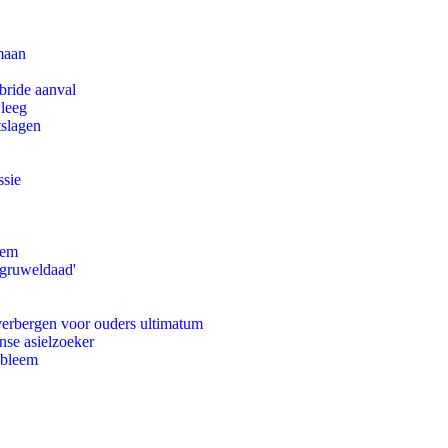
maan
bride aanval
 leeg
tslagen
ssie
eem
'gruweldaad'
 verbergen voor ouders ultimatum
nse asielzoeker
obleem