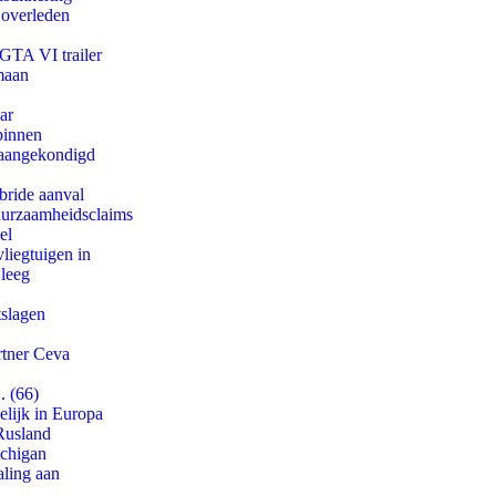
 overleden
 GTA VI trailer
maan
ar
binnen
g aangekondigd
bride aanval
duurzaamheidsclaims
el
iegtuigen in
 leeg
tslagen
rtner Ceva
. (66)
lijk in Europa
Rusland
ichigan
aling aan