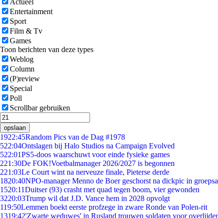
Actueel
Entertainment
Sport
Film & Tv
Games
Toon berichten van deze types
Weblog
Column
(P)review
Special
Poll
Scrollbar gebruiken
opslaan
19
22:45
Random Pics van de Dag #1978
5
22:04
Ontslagen bij Halo Studios na Campaign Evolved
5
22:01
PS5-doos waarschuwt voor einde fysieke games
2
21:30
De FOK!Voetbalmanager 2026/2027 is begonnen
2
21:03
Le Court wint na nerveuze finale, Pieterse derde
18
20:40
NPO-manager Menno de Boer geschorst na dickpic in groeps
15
20:11
Duitser (93) crasht met quad tegen boom, vier gewonden
32
20:03
Trump wil dat J.D. Vance hem in 2028 opvolgt
1
19:50
Lemmen boekt eerste profzege in zware Ronde van Polen-rit
13
19:42
'Zwarte weduwes' in Rusland trouwen soldaten voor overlijden