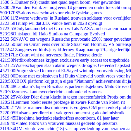
15
00:51
Duitser (93) crasht met quad tegen boom, vier gewonden
53
00:28
Van den Brink zet nog eens 14 gemeenten onder toezicht om s
5
00:17
PS5-doos waarschuwt voor einde fysieke games
13
00:11
'Zwarte weduwes' in Rusland trouwen soldaten voor overlijden
32
23:58
Trump wil dat J.D. Vance hem in 2028 opvolgt
57
23:55
Onlyfans-model met G-cup wil als NASA-ambassadeur naar 
5
23:26
Ontslagen bij Halo Studios na Campaign Evolved
25
22:56
NAVO zet wegens Russische provocatie 250% meer gevechtsvl
22
22:50
Iran en Oman eens over route Straat van Hormuz, VS buitensp
11
22:41
Zangeres en Idols-jurylid Jerney Kaagman op 79-jarige leeftijd
2
22:17
Le Court wint na nerveuze finale, Pieterse derde
4
21:38
Netflix-abonnees krijgen exclusieve early access tot uitgebreide
55
21:25
Waterschappen slaan alarm wegens droogte: Gereedschapskist
45
21:00
Progressieve Democraat El-Sayed wint nipt voorverkiezing M
16
21:00
Drone met explosieven bij Duits vliegveld voedt vrees voor hy
2
20:58
XBOX platform krijgt zijn eigen "Platinum" achievements dit ja
12
20:48
Capibara's lopen Braziliaans parlementsgebouw Mato Grosso 
5
20:30
Zomervakantieweerbericht: aanhoudend zomers
32
20:25
Wakker Dier dient klacht in tegen insectenfabriek Protix om 
1
20:21
Lemmen boekt eerste profzege in zware Ronde van Polen-rit
84
20:21
'Witte' mannen discrimineren is volgens OM geen enkel probl
22
20:05
Huisarts per direct uit vak gezet om ernstig alcoholmisbruik
15
19:45
Hiroshima herdenkt slachtoffers atoombom, 81 jaar later
38
19:40
Vinted-foto's van vrouwen massaal gedeeld op seksfora
21
19:34
OM: vierde verdachte (18) vast op verdenking van beramen aa