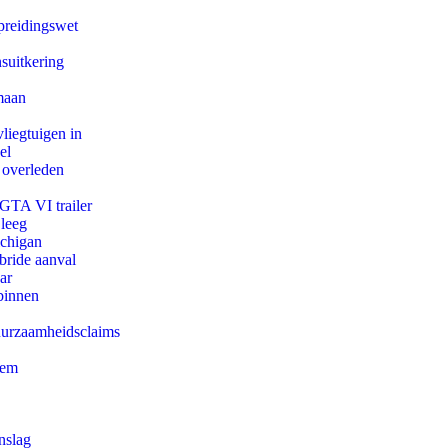
preidingswet
suitkering
maan
iegtuigen in
el
 overleden
 GTA VI trailer
 leeg
ichigan
bride aanval
ar
binnen
duurzaamheidsclaims
eem
nslag