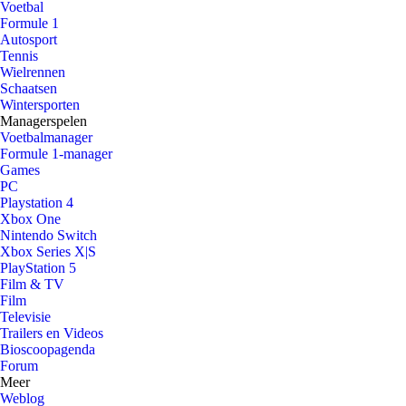
Voetbal
Formule 1
Autosport
Tennis
Wielrennen
Schaatsen
Wintersporten
Managerspelen
Voetbalmanager
Formule 1-manager
Games
PC
Playstation 4
Xbox One
Nintendo Switch
Xbox Series X|S
PlayStation 5
Film & TV
Film
Televisie
Trailers en Videos
Bioscoopagenda
Forum
Meer
Weblog