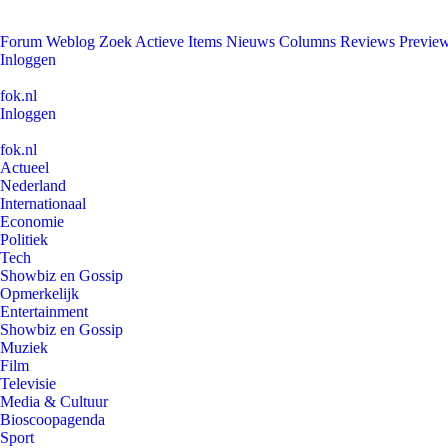
Forum
Weblog
Zoek
Actieve Items
Nieuws
Columns
Reviews
Previe
Inloggen
fok.nl
Inloggen
fok.nl
Actueel
Nederland
Internationaal
Economie
Politiek
Tech
Showbiz en Gossip
Opmerkelijk
Entertainment
Showbiz en Gossip
Muziek
Film
Televisie
Media & Cultuur
Bioscoopagenda
Sport