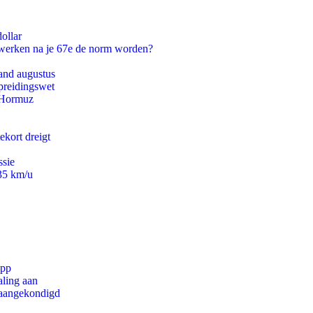
ollar
 werken na je 67e de norm worden?
and augustus
preidingswet
n Hormuz
ekort dreigt
ssie
235 km/u
app
aling aan
g aangekondigd