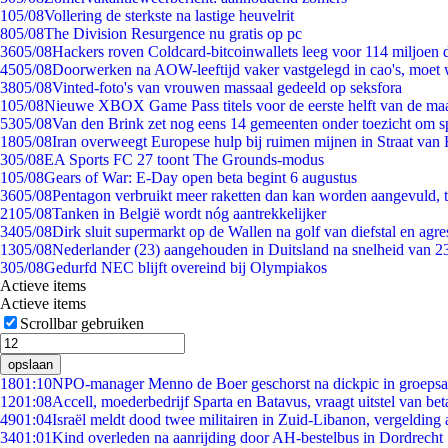
1
05/08
Vollering de sterkste na lastige heuvelrit
8
05/08
The Division Resurgence nu gratis op pc
36
05/08
Hackers roven Coldcard-bitcoinwallets leeg voor 114 miljoen d
45
05/08
Doorwerken na AOW-leeftijd vaker vastgelegd in cao's, moet
38
05/08
Vinted-foto's van vrouwen massaal gedeeld op seksfora
1
05/08
Nieuwe XBOX Game Pass titels voor de eerste helft van de ma
53
05/08
Van den Brink zet nog eens 14 gemeenten onder toezicht om s
18
05/08
Iran overweegt Europese hulp bij ruimen mijnen in Straat va
3
05/08
EA Sports FC 27 toont The Grounds-modus
1
05/08
Gears of War: E-Day open beta begint 6 augustus
36
05/08
Pentagon verbruikt meer raketten dan kan worden aangevuld, t
21
05/08
Tanken in België wordt nóg aantrekkelijker
34
05/08
Dirk sluit supermarkt op de Wallen na golf van diefstal en agre
13
05/08
Nederlander (23) aangehouden in Duitsland na snelheid van 
3
05/08
Gedurfd NEC blijft overeind bij Olympiakos
Actieve items
Actieve items
Scrollbar gebruiken
opslaan
18
01:10
NPO-manager Menno de Boer geschorst na dickpic in groeps
12
01:08
Accell, moederbedrijf Sparta en Batavus, vraagt uitstel van bet
49
01:04
Israël meldt dood twee militairen in Zuid-Libanon, vergeldin
34
01:01
Kind overleden na aanrijding door AH-bestelbus in Dordrecht