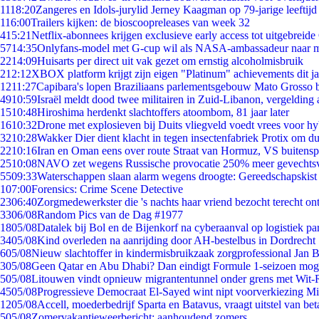
11
18:20
Zangeres en Idols-jurylid Jerney Kaagman op 79-jarige leeftijd
1
16:00
Trailers kijken: de bioscoopreleases van week 32
4
15:21
Netflix-abonnees krijgen exclusieve early access tot uitgebreide
57
14:35
Onlyfans-model met G-cup wil als NASA-ambassadeur naar 
22
14:09
Huisarts per direct uit vak gezet om ernstig alcoholmisbruik
2
12:12
XBOX platform krijgt zijn eigen "Platinum" achievements dit ja
12
11:27
Capibara's lopen Braziliaans parlementsgebouw Mato Grosso 
49
10:59
Israël meldt dood twee militairen in Zuid-Libanon, vergeldin
15
10:48
Hiroshima herdenkt slachtoffers atoombom, 81 jaar later
16
10:32
Drone met explosieven bij Duits vliegveld voedt vrees voor hy
32
10:28
Wakker Dier dient klacht in tegen insectenfabriek Protix om 
22
10:16
Iran en Oman eens over route Straat van Hormuz, VS buitensp
25
10:08
NAVO zet wegens Russische provocatie 250% meer gevechtsvl
55
09:33
Waterschappen slaan alarm wegens droogte: Gereedschapskist
1
07:00
Forensics: Crime Scene Detective
23
06:40
Zorgmedewerkster die 's nachts haar vriend bezocht terecht on
33
06/08
Random Pics van de Dag #1977
18
05/08
Datalek bij Bol en de Bijenkorf na cyberaanval op logistiek pa
34
05/08
Kind overleden na aanrijding door AH-bestelbus in Dordrecht
6
05/08
Nieuw slachtoffer in kindermisbruikzaak zorgprofessional Jan B
3
05/08
Geen Qatar en Abu Dhabi? Dan eindigt Formule 1-seizoen moge
5
05/08
Litouwen vindt opnieuw migrantentunnel onder grens met Wit-
45
05/08
Progressieve Democraat El-Sayed wint nipt voorverkiezing M
12
05/08
Accell, moederbedrijf Sparta en Batavus, vraagt uitstel van bet
5
05/08
Zomervakantieweerbericht: aanhoudend zomers