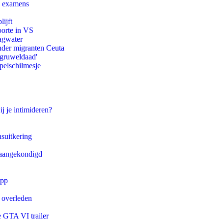
e examens
ijft
oorte in VS
agwater
onder migranten Ceuta
'gruweldaad'
pelschilmesje
ij je intimideren?
suitkering
g aangekondigd
app
d overleden
e GTA VI trailer