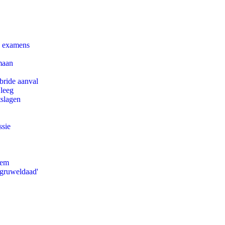
e examens
maan
bride aanval
 leeg
tslagen
ssie
eem
'gruweldaad'