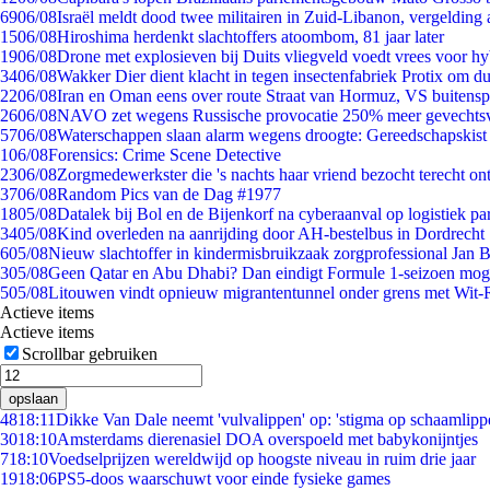
69
06/08
Israël meldt dood twee militairen in Zuid-Libanon, vergeldin
15
06/08
Hiroshima herdenkt slachtoffers atoombom, 81 jaar later
19
06/08
Drone met explosieven bij Duits vliegveld voedt vrees voor hy
34
06/08
Wakker Dier dient klacht in tegen insectenfabriek Protix om 
22
06/08
Iran en Oman eens over route Straat van Hormuz, VS buitensp
26
06/08
NAVO zet wegens Russische provocatie 250% meer gevechtsvl
57
06/08
Waterschappen slaan alarm wegens droogte: Gereedschapskist
1
06/08
Forensics: Crime Scene Detective
23
06/08
Zorgmedewerkster die 's nachts haar vriend bezocht terecht on
37
06/08
Random Pics van de Dag #1977
18
05/08
Datalek bij Bol en de Bijenkorf na cyberaanval op logistiek pa
34
05/08
Kind overleden na aanrijding door AH-bestelbus in Dordrecht
6
05/08
Nieuw slachtoffer in kindermisbruikzaak zorgprofessional Jan B
3
05/08
Geen Qatar en Abu Dhabi? Dan eindigt Formule 1-seizoen moge
5
05/08
Litouwen vindt opnieuw migrantentunnel onder grens met Wit-
Actieve items
Actieve items
Scrollbar gebruiken
opslaan
48
18:11
Dikke Van Dale neemt 'vulvalippen' op: 'stigma op schaamlipp
30
18:10
Amsterdams dierenasiel DOA overspoeld met babykonijntjes
7
18:10
Voedselprijzen wereldwijd op hoogste niveau in ruim drie jaar
19
18:06
PS5-doos waarschuwt voor einde fysieke games