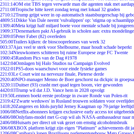
23
11:14
OM eist TBS tegen verwarde man die agenten stak met aardap
27
11:08
Tropische hitte keert zondag terug met lokaal 32 graden
27
10:12
Trump grijpt weer in op automatisch staatsburgerschap bij geb
48
09:51
Dikke Van Dale neemt 'vulvalippen' op: 'stigma op schaamlip
13
09:40
Meta krijgt half miljard boete voor mentale schade bij jongeren
19
09:37
Denemarken pakt AI-gebruik in scholen aan: extra mondeling
23
09:05
Peter Faber (82) overleden
5
05:00
Trailers kijken: de bioscoopreleases van week 32
0
03:37
Ajax veel te sterk voor Shelbourne, maar houdt schade beperkt
1
02:34
Nieuwkomers schitteren bij ruime Europese zege FC Twente
19
00:45
Random Pics van de Dag #1978
14
22:04
Ontslagen bij Halo Studios na Campaign Evolved
19
22:01
PS5-doos waarschuwt voor einde fysieke games
2
21:03
Le Court wint na nerveuze finale, Pieterse derde
29
20:40
NPO-manager Menno de Boer geschorst na dickpic in groeps
32
20:11
Duitser (93) crasht met quad tegen boom, vier gewonden
44
20:03
Trump wil dat J.D. Vance hem in 2028 opvolgt
1
19:50
Lemmen boekt eerste profzege in zware Ronde van Polen-rit
23
19:42
'Zwarte weduwes' in Rusland trouwen soldaten voor overlijden
14
18:20
Zangeres en Idols-jurylid Jerney Kaagman op 79-jarige leeftij
10
06/08
Netflix-abonnees krijgen exclusieve early access tot uitgebreid
64
06/08
Onlyfans-model met G-cup wil als NASA-ambassadeur naar 
24
06/08
Huisarts per direct uit vak gezet om ernstig alcoholmisbruik
3
06/08
XBOX platform krijgt zijn eigen "Platinum" achievements dit ja
12
06/08
Capibara's lopen Braziliaans parlementsgebouw Mato Grosso 