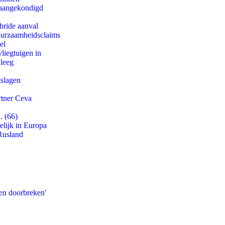
g aangekondigd
bride aanval
duurzaamheidsclaims
el
iegtuigen in
 leeg
tslagen
rtner Ceva
. (66)
lijk in Europa
Rusland
en doorbreken'