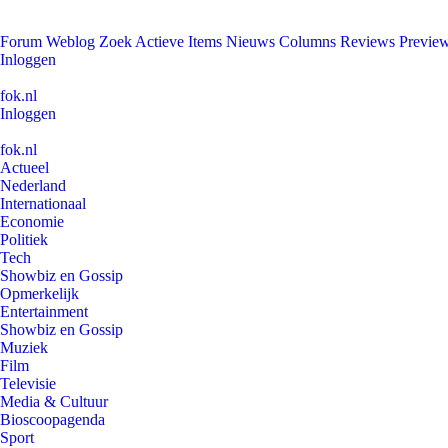
Forum
Weblog
Zoek
Actieve Items
Nieuws
Columns
Reviews
Previe
Inloggen
fok.nl
Inloggen
fok.nl
Actueel
Nederland
Internationaal
Economie
Politiek
Tech
Showbiz en Gossip
Opmerkelijk
Entertainment
Showbiz en Gossip
Muziek
Film
Televisie
Media & Cultuur
Bioscoopagenda
Sport