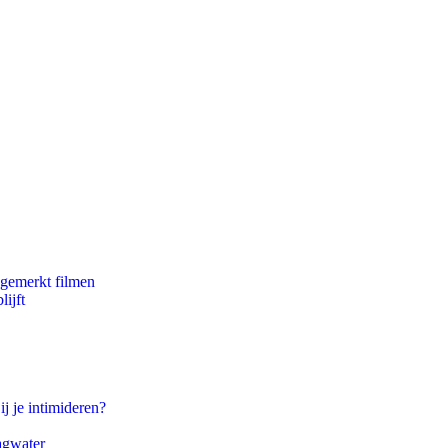
ngemerkt filmen
ijft
ij je intimideren?
agwater