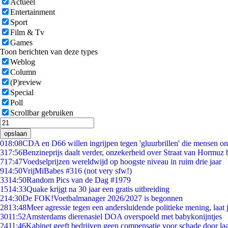
Actueel
Entertainment
Sport
Film & Tv
Games
Toon berichten van deze types
Weblog
Column
(P)review
Special
Poll
Scrollbar gebruiken
opslaan
0
18:08
CDA en D66 willen ingrijpen tegen 'gluurbrillen' die mensen o
3
17:56
Benzineprijs daalt verder, onzekerheid over Straat van Hormuz bl
7
17:47
Voedselprijzen wereldwijd op hoogste niveau in ruim drie jaar
9
14:50
VrijMiBabes #316 (not very sfw!)
33
14:50
Random Pics van de Dag #1979
15
14:33
Quake krijgt na 30 jaar een gratis uitbreiding
2
14:30
De FOK!Voetbalmanager 2026/2027 is begonnen
28
13:48
Meer agressie tegen een andersluidende politieke mening, laat j
30
11:52
Amsterdams dierenasiel DOA overspoeld met babykonijntjes
24
11:46
Kabinet geeft bedrijven geen compensatie voor schade door la