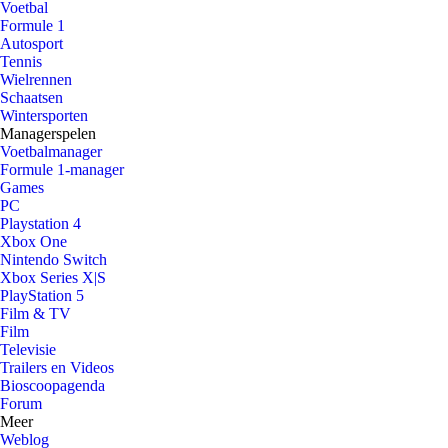
Voetbal
Formule 1
Autosport
Tennis
Wielrennen
Schaatsen
Wintersporten
Managerspelen
Voetbalmanager
Formule 1-manager
Games
PC
Playstation 4
Xbox One
Nintendo Switch
Xbox Series X|S
PlayStation 5
Film & TV
Film
Televisie
Trailers en Videos
Bioscoopagenda
Forum
Meer
Weblog