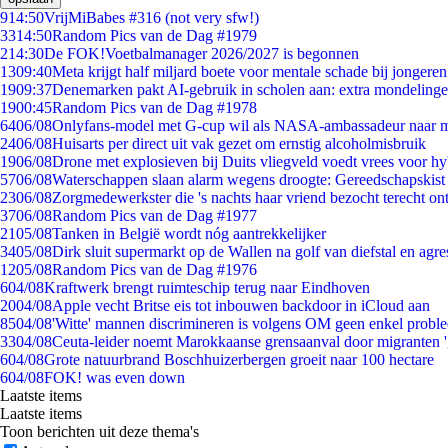
9
14:50
VrijMiBabes #316 (not very sfw!)
33
14:50
Random Pics van de Dag #1979
2
14:30
De FOK!Voetbalmanager 2026/2027 is begonnen
13
09:40
Meta krijgt half miljard boete voor mentale schade bij jongeren
19
09:37
Denemarken pakt AI-gebruik in scholen aan: extra mondeling
19
00:45
Random Pics van de Dag #1978
64
06/08
Onlyfans-model met G-cup wil als NASA-ambassadeur naar 
24
06/08
Huisarts per direct uit vak gezet om ernstig alcoholmisbruik
19
06/08
Drone met explosieven bij Duits vliegveld voedt vrees voor hy
57
06/08
Waterschappen slaan alarm wegens droogte: Gereedschapskist
23
06/08
Zorgmedewerkster die 's nachts haar vriend bezocht terecht on
37
06/08
Random Pics van de Dag #1977
21
05/08
Tanken in België wordt nóg aantrekkelijker
34
05/08
Dirk sluit supermarkt op de Wallen na golf van diefstal en agre
12
05/08
Random Pics van de Dag #1976
6
04/08
Kraftwerk brengt ruimteschip terug naar Eindhoven
20
04/08
Apple vecht Britse eis tot inbouwen backdoor in iCloud aan
85
04/08
'Witte' mannen discrimineren is volgens OM geen enkel probl
33
04/08
Ceuta-leider noemt Marokkaanse grensaanval door migranten 
6
04/08
Grote natuurbrand Boschhuizerbergen groeit naar 100 hectare
6
04/08
FOK! was even down
Laatste items
Laatste items
Toon berichten uit deze thema's