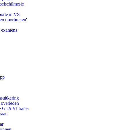
pelschilmesje
oorte in VS
pen doorbreken'
e examens
app
suitkering
d overleden
e GTA VI trailer
maan
ar
binnen