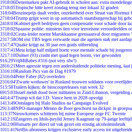
19
18:06
Denemarken pakt AI-gebruik in scholen aan: extra mondeling
27
18:05
Tropische hitte keert zondag terug met lokaal 32 graden
3
18:04
Benzineprijs daalt verder, onzekerheid over Straat van Hormuz bl
27
18:04
Trump grijpt weer in op automatisch staatsburgerschap bij geb
24
18:03
Kabinet geeft bedrijven geen compensatie voor schade door la
37
18:02
Spaanse politie: minstens tien voor terrorisme veroordeelden 
33
18:02
Ceuta-leider noemt Marokkaanse grensaanval door migranten 
23
17:58
OM eist TBS tegen verwarde man die agenten stak met aardap
15
17:47
Quake krijgt na 30 jaar een gratis uitbreiding
13
17:41
Meta krijgt half miljard boete voor mentale schade bij jongeren
32
17:10
Duitser (93) crasht met quad tegen boom, vier gewonden
9
16:29
VrijMiBabes #316 (not very sfw!)
28
16:21
Meer agressie tegen een andersluidende politieke mening, laat j
33
16:10
Random Pics van de Dag #1979
23
16:04
Peter Faber (82) overleden
23
16:04
'Zwarte weduwes' in Rusland trouwen soldaten voor overlijden
5
15:58
Trailers kijken: de bioscoopreleases van week 32
69
15:03
Israël meldt dood twee militairen in Zuid-Libanon, vergeldin
44
14:47
Trump wil dat J.D. Vance hem in 2028 opvolgt
14
13:49
Ontslagen bij Halo Studios na Campaign Evolved
29
13:48
NPO-manager Menno de Boer geschorst na dickpic in groeps
1
13:37
Nieuwkomers schitteren bij ruime Europese zege FC Twente
14
12:19
Zangeres en Idols-jurylid Jerney Kaagman op 79-jarige leeftij
24
12:00
Huisarts per direct uit vak gezet om ernstig alcoholmisbruik
10
11:41
Netflix-abonnees krijgen exclusieve early access tot uitgebreid