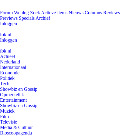
Forum
Weblog
Zoek
Actieve Items
Nieuws
Columns
Reviews
Previews
Specials
Archief
Inloggen
fok.nl
Inloggen
fok.nl
Actueel
Nederland
Internationaal
Economie
Politiek
Tech
Showbiz en Gossip
Opmerkelijk
Entertainment
Showbiz en Gossip
Muziek
Film
Televisie
Media & Cultuur
Bioscoopagenda