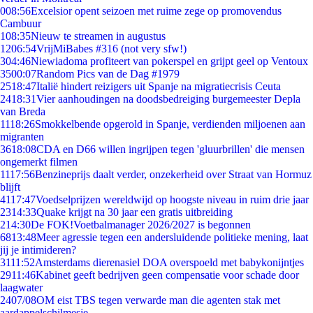
0
08:56
Excelsior opent seizoen met ruime zege op promovendus
Cambuur
1
08:35
Nieuw te streamen in augustus
12
06:54
VrijMiBabes #316 (not very sfw!)
3
04:46
Niewiadoma profiteert van pokerspel en grijpt geel op Ventoux
35
00:07
Random Pics van de Dag #1979
25
18:47
Italië hindert reizigers uit Spanje na migratiecrisis Ceuta
24
18:31
Vier aanhoudingen na doodsbedreiging burgemeester Depla
van Breda
11
18:26
Smokkelbende opgerold in Spanje, verdienden miljoenen aan
migranten
36
18:08
CDA en D66 willen ingrijpen tegen 'gluurbrillen' die mensen
ongemerkt filmen
11
17:56
Benzineprijs daalt verder, onzekerheid over Straat van Hormuz
blijft
41
17:47
Voedselprijzen wereldwijd op hoogste niveau in ruim drie jaar
23
14:33
Quake krijgt na 30 jaar een gratis uitbreiding
2
14:30
De FOK!Voetbalmanager 2026/2027 is begonnen
68
13:48
Meer agressie tegen een andersluidende politieke mening, laat
jij je intimideren?
31
11:52
Amsterdams dierenasiel DOA overspoeld met babykonijntjes
29
11:46
Kabinet geeft bedrijven geen compensatie voor schade door
laagwater
24
07/08
OM eist TBS tegen verwarde man die agenten stak met
aardappelschilmesje