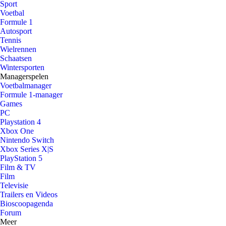
Sport
Voetbal
Formule 1
Autosport
Tennis
Wielrennen
Schaatsen
Wintersporten
Managerspelen
Voetbalmanager
Formule 1-manager
Games
PC
Playstation 4
Xbox One
Nintendo Switch
Xbox Series X|S
PlayStation 5
Film & TV
Film
Televisie
Trailers en Videos
Bioscoopagenda
Forum
Meer