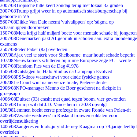
30
07/08
Tropische hitte keert zondag terug met lokaal 32 graden
30
07/08
Trump grijpt weer in op automatisch staatsburgerschap bij
geboorte in VS
56
07/08
Dikke Van Dale neemt 'vulvalippen' op: 'stigma op
schaamlippen doorbreken'
15
07/08
Meta krijgt half miljard boete voor mentale schade bij jongeren
20
07/08
Denemarken pakt AI-gebruik in scholen aan: extra mondelinge
examens
25
07/08
Peter Faber (82) overleden
0
07/08
Ajax veel te sterk voor Shelbourne, maar houdt schade beperkt
1
07/08
Nieuwkomers schitteren bij ruime Europese zege FC Twente
19
07/08
Random Pics van de Dag #1978
15
06/08
Ontslagen bij Halo Studios na Campaign Evolved
19
06/08
PS5-doos waarschuwt voor einde fysieke games
2
06/08
Le Court wint na nerveuze finale, Pieterse derde
29
06/08
NPO-manager Menno de Boer geschorst na dickpic in
groepsapp
40
06/08
Duitser (93) crasht met quad tegen boom, vier gewonden
47
06/08
Trump wil dat J.D. Vance hem in 2028 opvolgt
1
06/08
Lemmen boekt eerste profzege in zware Ronde van Polen-rit
24
06/08
'Zwarte weduwes' in Rusland trouwen soldaten voor
overlijdensuitkering
14
06/08
Zangeres en Idols-jurylid Jerney Kaagman op 79-jarige leeftijd
overleden