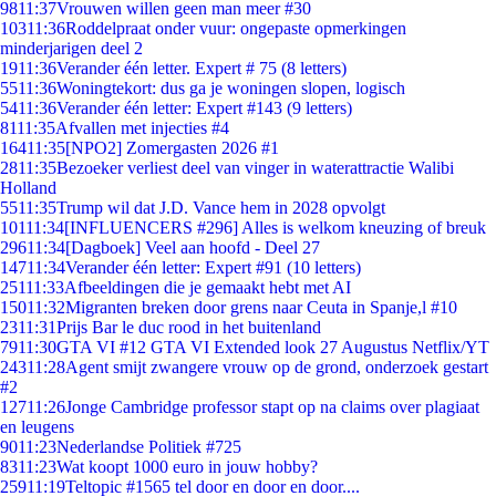
98
11:37
Vrouwen willen geen man meer #30
103
11:36
Roddelpraat onder vuur: ongepaste opmerkingen
minderjarigen deel 2
19
11:36
Verander één letter. Expert # 75 (8 letters)
55
11:36
Woningtekort: dus ga je woningen slopen, logisch
54
11:36
Verander één letter: Expert #143 (9 letters)
81
11:35
Afvallen met injecties #4
164
11:35
[NPO2] Zomergasten 2026 #1
28
11:35
Bezoeker verliest deel van vinger in waterattractie Walibi
Holland
55
11:35
Trump wil dat J.D. Vance hem in 2028 opvolgt
101
11:34
[INFLUENCERS #296] Alles is welkom kneuzing of breuk
296
11:34
[Dagboek] Veel aan hoofd - Deel 27
147
11:34
Verander één letter: Expert #91 (10 letters)
251
11:33
Afbeeldingen die je gemaakt hebt met AI
150
11:32
Migranten breken door grens naar Ceuta in Spanje,l #10
23
11:31
Prijs Bar le duc rood in het buitenland
79
11:30
GTA VI #12 GTA VI Extended look 27 Augustus Netflix/YT
243
11:28
Agent smijt zwangere vrouw op de grond, onderzoek gestart
#2
127
11:26
Jonge Cambridge professor stapt op na claims over plagiaat
en leugens
90
11:23
Nederlandse Politiek #725
83
11:23
Wat koopt 1000 euro in jouw hobby?
259
11:19
Teltopic #1565 tel door en door en door....