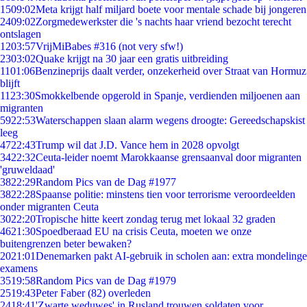
15
09:02
Meta krijgt half miljard boete voor mentale schade bij jongeren
24
09:02
Zorgmedewerkster die 's nachts haar vriend bezocht terecht
ontslagen
12
03:57
VrijMiBabes #316 (not very sfw!)
23
03:02
Quake krijgt na 30 jaar een gratis uitbreiding
11
01:06
Benzineprijs daalt verder, onzekerheid over Straat van Hormuz
blijft
11
23:30
Smokkelbende opgerold in Spanje, verdienden miljoenen aan
migranten
59
22:53
Waterschappen slaan alarm wegens droogte: Gereedschapskist
leeg
47
22:43
Trump wil dat J.D. Vance hem in 2028 opvolgt
34
22:32
Ceuta-leider noemt Marokkaanse grensaanval door migranten
'gruweldaad'
38
22:29
Random Pics van de Dag #1977
38
22:28
Spaanse politie: minstens tien voor terrorisme veroordeelden
onder migranten Ceuta
30
22:20
Tropische hitte keert zondag terug met lokaal 32 graden
46
21:30
Spoedberaad EU na crisis Ceuta, moeten we onze
buitengrenzen beter bewaken?
20
21:01
Denemarken pakt AI-gebruik in scholen aan: extra mondelinge
examens
35
19:58
Random Pics van de Dag #1979
25
19:43
Peter Faber (82) overleden
24
18:41
'Zwarte weduwes' in Rusland trouwen soldaten voor