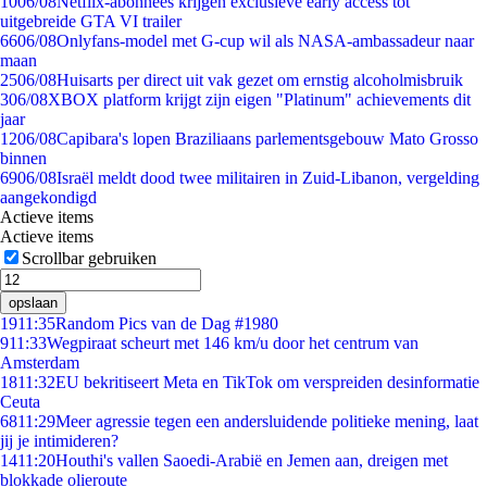
10
06/08
Netflix-abonnees krijgen exclusieve early access tot
uitgebreide GTA VI trailer
66
06/08
Onlyfans-model met G-cup wil als NASA-ambassadeur naar
maan
25
06/08
Huisarts per direct uit vak gezet om ernstig alcoholmisbruik
3
06/08
XBOX platform krijgt zijn eigen "Platinum" achievements dit
jaar
12
06/08
Capibara's lopen Braziliaans parlementsgebouw Mato Grosso
binnen
69
06/08
Israël meldt dood twee militairen in Zuid-Libanon, vergelding
aangekondigd
Actieve items
Actieve items
Scrollbar gebruiken
opslaan
19
11:35
Random Pics van de Dag #1980
9
11:33
Wegpiraat scheurt met 146 km/u door het centrum van
Amsterdam
18
11:32
EU bekritiseert Meta en TikTok om verspreiden desinformatie
Ceuta
68
11:29
Meer agressie tegen een andersluidende politieke mening, laat
jij je intimideren?
14
11:20
Houthi's vallen Saoedi-Arabië en Jemen aan, dreigen met
blokkade olieroute