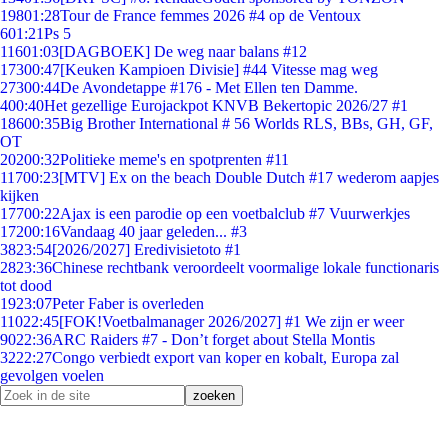
198
01:28
Tour de France femmes 2026 #4 op de Ventoux
6
01:21
Ps 5
116
01:03
[DAGBOEK] De weg naar balans #12
173
00:47
[Keuken Kampioen Divisie] #44 Vitesse mag weg
273
00:44
De Avondetappe #176 - Met Ellen ten Damme.
4
00:40
Het gezellige Eurojackpot KNVB Bekertopic 2026/27 #1
186
00:35
Big Brother International # 56 Worlds RLS, BBs, GH, GF,
OT
202
00:32
Politieke meme's en spotprenten #11
117
00:23
[MTV] Ex on the beach Double Dutch #17 wederom aapjes
kijken
177
00:22
Ajax is een parodie op een voetbalclub #7 Vuurwerkjes
172
00:16
Vandaag 40 jaar geleden... #3
38
23:54
[2026/2027] Eredivisietoto #1
28
23:36
Chinese rechtbank veroordeelt voormalige lokale functionaris
tot dood
19
23:07
Peter Faber is overleden
110
22:45
[FOK!Voetbalmanager 2026/2027] #1 We zijn er weer
90
22:36
ARC Raiders #7 - Don’t forget about Stella Montis
32
22:27
Congo verbiedt export van koper en kobalt, Europa zal
gevolgen voelen