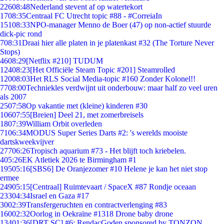
226
08:48
Nederland stevent af op watertekort
17
08:35
Centraal FC Utrecht topic #88 - #CorreiaIn
151
08:33
NPO-manager Menno de Boer (47) op non-actief stuurde
dick-pic rond
7
08:31
Draai hier alle platen in je platenkast #32 (The Torture Never
Stops)
46
08:29
[Netflix #210] TUDUM
124
08:23
[Het Officiële Steam Topic #201] Steamrolled
120
08:03
Het RLS Social Media-topic #160 Zonder Kolonel!!
77
08:00
Techniekles verdwijnt uit onderbouw: maar half zo veel uren
als 2007
25
07:58
Op vakantie met (kleine) kinderen #30
106
07:55
[Breien] Deel 21, met zomerbreisels
18
07:39
William Orbit overleden
71
06:34
MODUS Super Series Darts #2: 's werelds mooiste
dartskweekvijver
277
06:26
Tropisch aquarium #73 - Het blijft toch kriebelen.
4
05:26
EK Atletiek 2026 te Birmingham #1
195
05:16
[SBS6] De Oranjezomer #10 Helene je kan het niet stop
ermee
249
05:15
[Centraal] Ruimtevaart / SpaceX #87 Rondje oceaan
233
04:34
Israel en Gaza #17
30
02:39
Transfergeruchten en contractverlenging #83
160
02:32
Oorlog in Oekraïne #1318 Drone baby drone
134
01:36
[DRT SC] #6: RendacGoden sponsored by TONZON