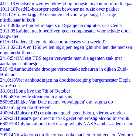
41
11:19
Voedselprijzen wereldwijd op hoogste niveau in ruim drie jaar
10
11:18
PostNL-bezorger steekt bewoner na ruzie over pakket
5
11:17
Vrouw krijgt 30 maanden cel voor afpersing 12-jarige
misdienaar in kerk
25
11:09
Italië hindert reizigers uit Spanje na migratiecrisis Ceuta
29
11:05
Kabinet geeft bedrijven geen compensatie voor schade door
laagwater
6
11:03
Trailers kijken: de bioscoopreleases van week 32
36
11:02
CDA en D66 willen ingrijpen tegen 'gluurbrillen' die mensen
ongemerkt filmen
24
10:54
OM eist TBS tegen verwarde man die agenten stak met
aardappelschilmesje
5
10:42
Aanhoudende droogte veroorzaakt scheuren in dijken Zuid-
Holland
24
10:18
Vier aanhoudingen na doodsbedreiging burgemeester Depla
van Breda
18
10:11
Long live the 7th of October
1
09:58
Nieuw te streamen in augustus
56
09:52
Dikke Van Dale neemt 'vulvalippen' op: 'stigma op
schaamlippen doorbreken'
40
09:42
Duitser (93) crasht met quad tegen boom, vier gewonden
25
09:22
Huisarts per direct uit vak gezet om ernstig alcoholmisbruik
66
09:19
Onlyfans-model met G-cup wil als NASA-ambassadeur naar
maan
3
09:14
Niewiadoma profiteert van pokerspel en grijpt geel op Ventoux