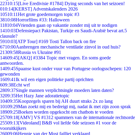
223
10:15
[Live Eredivisie #1784] Dying seconds van het seizoen!
0
10:14
[KERST] Adventskalenders 2026
105
10:11
Het grote goedemorgen topic #3
38
10:08
Horrorfilms #33: Halloween
118
10:04
Vrienden gaan op vakantie zonder mij uit te nodigen
14
10:03
Defensiepact Pakistan, Turkije en Saudi-Arabië bevat art.5
clausule?
59
10:03
[ATP Tour] #169 Tosti Tallon back on fire
67
10:00
Aanbrengen mechanische ventilatie zinvol in oud huis?
213
09:58
Russia vs Ukraine #91
146
09:45
[AKQ] #3384 Topic met vragen. En soms goede
antwoorden.
14
09:45
Spaanse kust onder vuur van Portugese oorlogsschepen: 120
gewonden
16
09:41
Ik wil een eigen politieke partij oprichten
6
09:38
Echt wrf
28
09:37
Single mannen verplichtsingle moeders laten daten?
32
09:35
Het Hazy Jane adoratietopic
104
09:35
Koopzegels sparen bij AH duurt straks 2x zo lang
101
09:29
Man zoekt mij en bedreigt mij, nadat ik met zijn zoon sprak
189
09:25
Boeken worden opgekocht om chatbots te voeden
257
09:18
[AMV] VS #1312 spammers van de internationale rechtsorde
255
09:13
[Videoland] B&B vol liefde 6de seizoen #1 voor de
vooruitkijkers
260
09:06
Hennie van der Most failliet verklaard