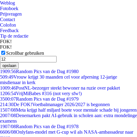
Weblog
Fotoboek
Prijsvragen
Contact
Colofon
Feedback
Tip de redactie
FOK!
FOK!
Scrollbar gebruiken
opslaan
19
09:56
Random Pics van de Dag #1980
5
09:49
Vrouw krijgt 30 maanden cel voor afpersing 12-jarige
misdienaar in kerk
10
09:46
PostNL-bezorger steekt bewoner na ruzie over pakket
12
06:54
VrijMiBabes #316 (not very sfw!)
35
00:07
Random Pics van de Dag #1979
2
14:30
De FOK!Voetbalmanager 2026/2027 is begonnen
15
07/08
Meta krijgt half miljard boete voor mentale schade bij jongeren
20
07/08
Denemarken pakt AI-gebruik in scholen aan: extra mondelinge
examens
19
07/08
Random Pics van de Dag #1978
66
06/08
Onlyfans-model met G-cup wil als NASA-ambassadeur naar