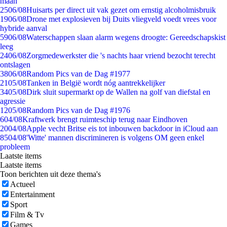
maan
25
06/08
Huisarts per direct uit vak gezet om ernstig alcoholmisbruik
19
06/08
Drone met explosieven bij Duits vliegveld voedt vrees voor
hybride aanval
59
06/08
Waterschappen slaan alarm wegens droogte: Gereedschapskist
leeg
24
06/08
Zorgmedewerkster die 's nachts haar vriend bezocht terecht
ontslagen
38
06/08
Random Pics van de Dag #1977
21
05/08
Tanken in België wordt nóg aantrekkelijker
34
05/08
Dirk sluit supermarkt op de Wallen na golf van diefstal en
agressie
12
05/08
Random Pics van de Dag #1976
6
04/08
Kraftwerk brengt ruimteschip terug naar Eindhoven
20
04/08
Apple vecht Britse eis tot inbouwen backdoor in iCloud aan
85
04/08
'Witte' mannen discrimineren is volgens OM geen enkel
probleem
Laatste items
Laatste items
Toon berichten uit deze thema's
Actueel
Entertainment
Sport
Film & Tv
Games