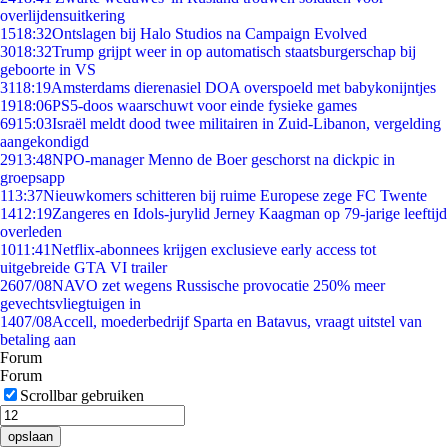
overlijdensuitkering
15
18:32
Ontslagen bij Halo Studios na Campaign Evolved
30
18:32
Trump grijpt weer in op automatisch staatsburgerschap bij
geboorte in VS
31
18:19
Amsterdams dierenasiel DOA overspoeld met babykonijntjes
19
18:06
PS5-doos waarschuwt voor einde fysieke games
69
15:03
Israël meldt dood twee militairen in Zuid-Libanon, vergelding
aangekondigd
29
13:48
NPO-manager Menno de Boer geschorst na dickpic in
groepsapp
1
13:37
Nieuwkomers schitteren bij ruime Europese zege FC Twente
14
12:19
Zangeres en Idols-jurylid Jerney Kaagman op 79-jarige leeftijd
overleden
10
11:41
Netflix-abonnees krijgen exclusieve early access tot
uitgebreide GTA VI trailer
26
07/08
NAVO zet wegens Russische provocatie 250% meer
gevechtsvliegtuigen in
14
07/08
Accell, moederbedrijf Sparta en Batavus, vraagt uitstel van
betaling aan
Forum
Forum
Scrollbar gebruiken
opslaan