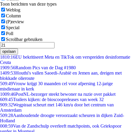
Toon berichten van deze types
Weblog
Column
(P)review
Special
Poll
Scrollbar gebruiken
opslaan
18
10:16
EU bekritiseert Meta en TikTok om verspreiden desinformatie
Ceuta
19
09:56
Random Pics van de Dag #1980
14
09:53
Houthi's vallen Saoedi-Arabië en Jemen aan, dreigen met
blokkade olieroute
5
09:49
Vrouw krijgt 30 maanden cel voor afpersing 12-jarige
misdienaar in kerk
10
09:46
PostNL-bezorger steekt bewoner na ruzie over pakket
6
09:45
Trailers kijken: de bioscoopreleases van week 32
9
09:32
Wegpiraat scheurt met 146 km/u door het centrum van
Amsterdam
5
09:28
Aanhoudende droogte veroorzaakt scheuren in dijken Zuid-
Holland
0
08:59
Van de Zandschulp overleeft matchpoints, ook Griekspoor
verder in Montreal