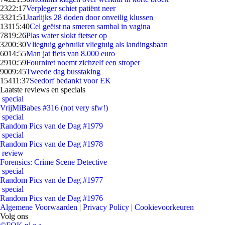
23
22:17
Verpleger schiet patiënt neer
33
21:51
Jaarlijks 28 doden door onveilig klussen
131
15:40
Cel geëist na smeren sambal in vagina
78
19:26
Plas water slokt fietser op
32
00:30
Vliegtuig gebruikt vliegtuig als landingsbaan
60
14:55
Man jat fiets van 8.000 euro
29
10:59
Fourniret noemt zichzelf een stroper
90
09:45
Tweede dag busstaking
154
11:37
Seedorf bedankt voor EK
Laatste reviews en specials
special
VrijMiBabes #316 (not very sfw!)
special
Random Pics van de Dag #1979
special
Random Pics van de Dag #1978
review
Forensics: Crime Scene Detective
special
Random Pics van de Dag #1977
special
Random Pics van de Dag #1976
Algemene Voorwaarden
|
Privacy Policy
|
Cookievoorkeuren
Volg ons