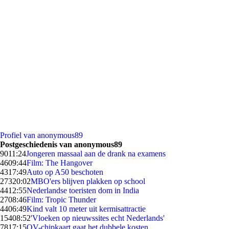
Profiel van anonymous89
Postgeschiedenis van anonymous89
90
11:24
Jongeren massaal aan de drank na examens
46
09:44
Film: The Hangover
43
17:49
Auto op A50 beschoten
273
20:02
MBO'ers blijven plakken op school
44
12:55
Nederlandse toeristen dom in India
27
08:46
Film: Tropic Thunder
44
06:49
Kind valt 10 meter uit kermisattractie
154
08:52
'Vloeken op nieuwssites echt Nederlands'
78
17:15
OV-chipkaart gaat het dubbele kosten