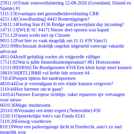
259
11:16
Totale zonsverduistering 12-08-2026 (Groenland, IJsland en
Spanje) #1
51
11:15
Ervaringen met gezondheidsverklaring CBR
42
11:14
[Crowdfunding] #443 Rentestijgingen?
236
11:14
Oorlog Iran #136 Bridge and powerplant day incoming?
147
11:13
[WLR SC #417] Nieuw deel openen was kaputt
27
11:12
Forum werkt niet op Chrome
90
11:12
Post hier zo vaak mogelijk om 11:11 #39 Vanz11
20
11:09
Rechtszaak dodelijk ongeluk uitgesteld vanwege vakantie
advocaat
48
11:04
Jezelf gelukkig voelen als vrijgezelle vijftiger
175
11:02
Wat is jullie binnenhuistemperatuur? #81 Horrorzomer
121
11:00
[SBS6] De Bondgenoten #318 Een klein kusje moet kunnen
188
10:56
[RTL] B&B vol liefde 6de seizoen #4
7
10:45
Poepen tijdens het tandenpoetsen
48
10:44
Zou je vreemdgaan in een relatie kunnen vergeven?
11
10:44
Hoe hiermee om te gaan?
14
10:41
Nieuwe Europese richtlijn: vaker repareren ipv vervangen
voor nieuw
60
10:36
Magic mushrooms
203
10:36
Verander een letter expert (7lettereditie) #50
12
10:31
Opmerkelijke foto's van Funda #243
51
10:20
Eeuwig voortleven
8
10:19
Weer een parkeergarage dicht in Dordrecht, auto's zo snel
mogelijk weg