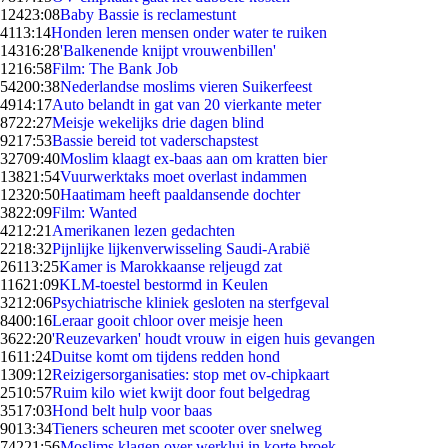
124
23:08
Baby Bassie is reclamestunt
41
13:14
Honden leren mensen onder water te ruiken
143
16:28
'Balkenende knijpt vrouwenbillen'
12
16:58
Film: The Bank Job
542
00:38
Nederlandse moslims vieren Suikerfeest
49
14:17
Auto belandt in gat van 20 vierkante meter
87
22:27
Meisje wekelijks drie dagen blind
92
17:53
Bassie bereid tot vaderschapstest
327
09:40
Moslim klaagt ex-baas aan om kratten bier
138
21:54
Vuurwerktaks moet overlast indammen
123
20:50
Haatimam heeft paaldansende dochter
38
22:09
Film: Wanted
42
12:21
Amerikanen lezen gedachten
22
18:32
Pijnlijke lijkenverwisseling Saudi-Arabië
261
13:25
Kamer is Marokkaanse reljeugd zat
116
21:09
KLM-toestel bestormd in Keulen
32
12:06
Psychiatrische kliniek gesloten na sterfgeval
84
00:16
Leraar gooit chloor over meisje heen
36
22:20
'Reuzevarken' houdt vrouw in eigen huis gevangen
16
11:24
Duitse komt om tijdens redden hond
13
09:12
Reizigersorganisaties: stop met ov-chipkaart
25
10:57
Ruim kilo wiet kwijt door fout belgedrag
35
17:03
Hond belt hulp voor baas
90
13:34
Tieners scheuren met scooter over snelweg
742
21:56
Moslims klagen over werklui in korte broek