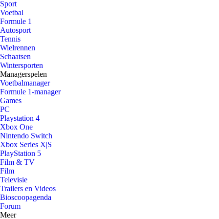
Sport
Voetbal
Formule 1
Autosport
Tennis
Wielrennen
Schaatsen
Wintersporten
Managerspelen
Voetbalmanager
Formule 1-manager
Games
PC
Playstation 4
Xbox One
Nintendo Switch
Xbox Series X|S
PlayStation 5
Film & TV
Film
Televisie
Trailers en Videos
Bioscoopagenda
Forum
Meer