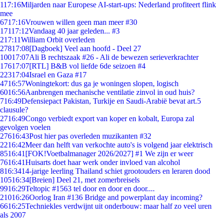
1
17:16
Miljarden naar Europese AI-start-ups: Nederland profiteert flink
mee
67
17:16
Vrouwen willen geen man meer #30
171
17:12
Vandaag 40 jaar geleden... #3
2
17:11
William Orbit overleden
278
17:08
[Dagboek] Veel aan hoofd - Deel 27
100
17:07
Ali B rechtszaak #26 - Ali de bewezen serieverkrachter
176
17:07
[RTL] B&B vol liefde 6de seizoen #4
223
17:04
Israel en Gaza #17
47
16:57
Woningtekort: dus ga je woningen slopen, logisch
60
16:56
Aanbrengen mechanische ventilatie zinvol in oud huis?
7
16:49
Defensiepact Pakistan, Turkije en Saudi-Arabië bevat art.5
clausule?
27
16:49
Congo verbiedt export van koper en kobalt, Europa zal
gevolgen voelen
276
16:43
Post hier pas overleden muzikanten #32
22
16:42
Meer dan helft van verkochte auto's is volgend jaar elektrisch
85
16:41
[FOK!Voetbalmanager 2026/2027] #1 We zijn er weer
76
16:41
Huisarts doet haar werk onder invloed van alcohol
8
16:34
14-jarige leerling Thailand schiet grootouders en leraren dood
105
16:34
[Breien] Deel 21, met zomerbreisels
99
16:29
Teltopic #1563 tel door en door en door....
210
16:26
Oorlog Iran #136 Bridge and powerplant day incoming?
66
16:25
Techniekles verdwijnt uit onderbouw: maar half zo veel uren
als 2007