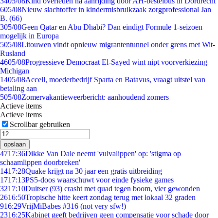
34
05/08
Kind overleden na aanrijding door AH-bestelbus in Dordrecht
6
05/08
Nieuw slachtoffer in kindermisbruikzaak zorgprofessional Jan
B. (66)
3
05/08
Geen Qatar en Abu Dhabi? Dan eindigt Formule 1-seizoen
mogelijk in Europa
5
05/08
Litouwen vindt opnieuw migrantentunnel onder grens met Wit-
Rusland
46
05/08
Progressieve Democraat El-Sayed wint nipt voorverkiezing
Michigan
14
05/08
Accell, moederbedrijf Sparta en Batavus, vraagt uitstel van
betaling aan
5
05/08
Zomervakantieweerbericht: aanhoudend zomers
Actieve items
Actieve items
Scrollbar gebruiken
opslaan
47
17:36
Dikke Van Dale neemt 'vulvalippen' op: 'stigma op
schaamlippen doorbreken'
14
17:28
Quake krijgt na 30 jaar een gratis uitbreiding
17
17:13
PS5-doos waarschuwt voor einde fysieke games
32
17:10
Duitser (93) crasht met quad tegen boom, vier gewonden
26
16:50
Tropische hitte keert zondag terug met lokaal 32 graden
9
16:29
VrijMiBabes #316 (not very sfw!)
23
16:25
Kabinet geeft bedrijven geen compensatie voor schade door