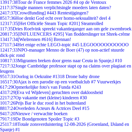
139
17:38
Tour de France femmes 2026 #4 op de Ventoux
21
17:37
Single mannen verplichtsingle moeders laten daten?
24
17:37
[Crowdfunding] #443 Rentestijgingen?
85
17:36
Hoe denkt God echt over homo-seksualiteit? deel 4
123
17:35
[Het Officiële Steam Topic #201] Steamrolled
1
17:35
Dries Roelvink spreekt vakantieganger aan om gele zwembroek
208
17:35
[INFLUENCERS #295] Van flodderslinger tot Shrek-crème
134
17:34
[Wielrennen #616] Brennan!
271
17:34
Het enige echte LEGO-topic #45 LEGOOOOOOOOOOO
124
17:33
NPO-manager Menno de Boer (47) op non-actief stuurde
dick-pic rond
108
17:33
Migranten breken door grens naar Ceuta in Spanje,l #10
72
17:32
Jonge Cambridge professor stapt op na claims over plagiaat en
leugens
95
17:31
Oorlog in Oekraïne #1318 Drone baby drone
165
17:30
Ajax is een parodie op een voetbalclub #7 Vuurwerkjes
6
17:29
Opmerkelijke foto's van Funda #243
43
17:29
[Eva vd Wijdeven] geruchten over dakloosheid
22
17:27
Op vakantie met (kleine) kinderen #30
10
17:26
Prijs Bar le duc rood in het buitenland
88
17:24
Overleden Acteurs & Actrices Deel #15
94
17:20
Nieuwe / verwachte boeken
79
17:19
De Bondgenoten Spoiler Topic #3
251
17:18
Totale zonsverduistering 12-08-2026 (Groenland, IJsland en
Spanje) #1