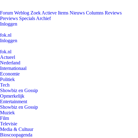
Forum
Weblog
Zoek
Actieve Items
Nieuws
Columns
Reviews
Previews
Specials
Archief
Inloggen
fok.nl
Inloggen
fok.nl
Actueel
Nederland
Internationaal
Economie
Politiek
Tech
Showbiz en Gossip
Opmerkelijk
Entertainment
Showbiz en Gossip
Muziek
Film
Televisie
Media & Cultuur
Bioscoopagenda