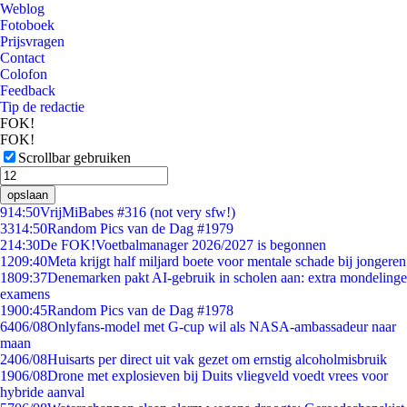
Weblog
Fotoboek
Prijsvragen
Contact
Colofon
Feedback
Tip de redactie
FOK!
FOK!
Scrollbar gebruiken
opslaan
9
14:50
VrijMiBabes #316 (not very sfw!)
33
14:50
Random Pics van de Dag #1979
2
14:30
De FOK!Voetbalmanager 2026/2027 is begonnen
12
09:40
Meta krijgt half miljard boete voor mentale schade bij jongeren
18
09:37
Denemarken pakt AI-gebruik in scholen aan: extra mondelinge
examens
19
00:45
Random Pics van de Dag #1978
64
06/08
Onlyfans-model met G-cup wil als NASA-ambassadeur naar
maan
24
06/08
Huisarts per direct uit vak gezet om ernstig alcoholmisbruik
19
06/08
Drone met explosieven bij Duits vliegveld voedt vrees voor
hybride aanval