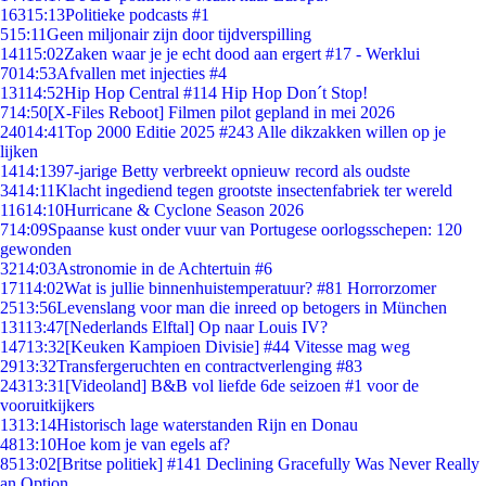
163
15:13
Politieke podcasts #1
5
15:11
Geen miljonair zijn door tijdverspilling
141
15:02
Zaken waar je je echt dood aan ergert #17 - Werklui
70
14:53
Afvallen met injecties #4
131
14:52
Hip Hop Central #114 Hip Hop Don´t Stop!
7
14:50
[X-Files Reboot] Filmen pilot gepland in mei 2026
240
14:41
Top 2000 Editie 2025 #243 Alle dikzakken willen op je
lijken
14
14:13
97-jarige Betty verbreekt opnieuw record als oudste
34
14:11
Klacht ingediend tegen grootste insectenfabriek ter wereld
116
14:10
Hurricane & Cyclone Season 2026
7
14:09
Spaanse kust onder vuur van Portugese oorlogsschepen: 120
gewonden
32
14:03
Astronomie in de Achtertuin #6
171
14:02
Wat is jullie binnenhuistemperatuur? #81 Horrorzomer
25
13:56
Levenslang voor man die inreed op betogers in München
131
13:47
[Nederlands Elftal] Op naar Louis IV?
147
13:32
[Keuken Kampioen Divisie] #44 Vitesse mag weg
29
13:32
Transfergeruchten en contractverlenging #83
243
13:31
[Videoland] B&B vol liefde 6de seizoen #1 voor de
vooruitkijkers
13
13:14
Historisch lage waterstanden Rijn en Donau
48
13:10
Hoe kom je van egels af?
85
13:02
[Britse politiek] #141 Declining Gracefully Was Never Really
an Option