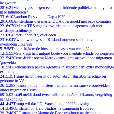
laagwater
28
16:21
Meer agressie tegen een andersluidende politieke mening, laat
jij je intimideren?
33
16:10
Random Pics van de Dag #1979
29
16:08
Amsterdams dierenasiel DOA overspoeld met babykonijntjes
22
16:07
OM eist TBS tegen verwarde man die agenten stak met
aardappelschilmesje
23
16:04
Peter Faber (82) overleden
23
16:04
'Zwarte weduwes' in Rusland trouwen soldaten voor
overlijdensuitkering
5
15:58
Trailers kijken: de bioscoopreleases van week 32
12
15:55
Meta krijgt half miljard boete voor mentale schade bij jongeren
32
15:43
Ceuta-leider noemt Marokkaanse grensaanval door migranten
'gruweldaad'
18
15:41
Denemarken pakt AI-gebruik in scholen aan: extra mondelinge
examens
24
15:35
Trump grijpt weer in op automatisch staatsburgerschap bij
geboorte in VS
36
15:28
Spaanse politie: minstens tien voor terrorisme veroordeelden
onder migranten Ceuta
69
15:03
Israël meldt dood twee militairen in Zuid-Libanon, vergelding
aangekondigd
44
14:47
Trump wil dat J.D. Vance hem in 2028 opvolgt
14
13:49
Ontslagen bij Halo Studios na Campaign Evolved
29
13:48
NPO-manager Menno de Boer geschorst na dickpic in