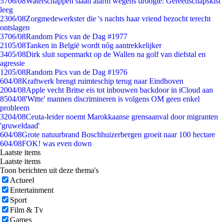
57
06/08
Waterschappen slaan alarm wegens droogte: Gereedschapskist
leeg
23
06/08
Zorgmedewerkster die 's nachts haar vriend bezocht terecht
ontslagen
37
06/08
Random Pics van de Dag #1977
21
05/08
Tanken in België wordt nóg aantrekkelijker
34
05/08
Dirk sluit supermarkt op de Wallen na golf van diefstal en
agressie
12
05/08
Random Pics van de Dag #1976
6
04/08
Kraftwerk brengt ruimteschip terug naar Eindhoven
20
04/08
Apple vecht Britse eis tot inbouwen backdoor in iCloud aan
85
04/08
'Witte' mannen discrimineren is volgens OM geen enkel
probleem
32
04/08
Ceuta-leider noemt Marokkaanse grensaanval door migranten
'gruweldaad'
6
04/08
Grote natuurbrand Boschhuizerbergen groeit naar 100 hectare
6
04/08
FOK! was even down
Laatste items
Laatste items
Toon berichten uit deze thema's
Actueel
Entertainment
Sport
Film & Tv
Games