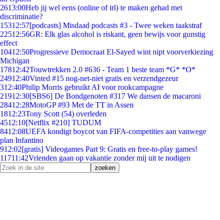
26
13:00
Heb jij wel eens (online of irl) te maken gehad met
discriminatie?
153
12:57
[podcasts] Misdaad podcasts #3 - Twee weken taakstraf
225
12:56
GR: Elk glas alcohol is riskant, geen bewijs voor gunstig
effect
104
12:50
Progressieve Democraat El-Sayed wint nipt voorverkiezing
Michigan
178
12:42
Touwtrekken 2.0 #636 - Team 1 beste team *G* *O*
249
12:40
Vinted #15 nog-net-niet gratis en verzendgezeur
3
12:40
Philip Morris gebruikt AI voor rookcampagne
219
12:30
[SBS6] De Bondgenoten #317 We dansen de macaroni
284
12:28
MotoGP #93 Met de TT in Assen
18
12:23
Tony Scott (54) overleden
45
12:10
[Netflix #210] TUDUM
84
12:08
UEFA kondigt boycot van FIFA-competities aan vanwege
plan Infantino
9
12:02
[gratis] Videogames Part 9: Gratis en free-to-play games!
117
11:42
Vrienden gaan op vakantie zonder mij uit te nodigen