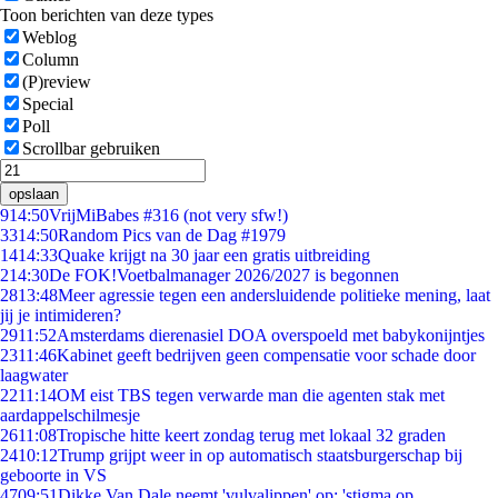
Toon berichten van deze types
Weblog
Column
(P)review
Special
Poll
Scrollbar gebruiken
opslaan
9
14:50
VrijMiBabes #316 (not very sfw!)
33
14:50
Random Pics van de Dag #1979
14
14:33
Quake krijgt na 30 jaar een gratis uitbreiding
2
14:30
De FOK!Voetbalmanager 2026/2027 is begonnen
28
13:48
Meer agressie tegen een andersluidende politieke mening, laat
jij je intimideren?
29
11:52
Amsterdams dierenasiel DOA overspoeld met babykonijntjes
23
11:46
Kabinet geeft bedrijven geen compensatie voor schade door
laagwater
22
11:14
OM eist TBS tegen verwarde man die agenten stak met
aardappelschilmesje
26
11:08
Tropische hitte keert zondag terug met lokaal 32 graden
24
10:12
Trump grijpt weer in op automatisch staatsburgerschap bij
geboorte in VS
47
09:51
Dikke Van Dale neemt 'vulvalippen' op: 'stigma op