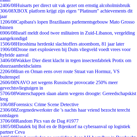
24
06/08
Huisarts per direct uit vak gezet om ernstig alcoholmisbruik
3
06/08
XBOX platform krijgt zijn eigen "Platinum" achievements dit
jaar
12
06/08
Capibara's lopen Braziliaans parlementsgebouw Mato Grosso
binnen
69
06/08
Israël meldt dood twee militairen in Zuid-Libanon, vergelding
aangekondigd
15
06/08
Hiroshima herdenkt slachtoffers atoombom, 81 jaar later
19
06/08
Drone met explosieven bij Duits vliegveld voedt vrees voor
hybride aanval
34
06/08
Wakker Dier dient klacht in tegen insectenfabriek Protix om
duurzaamheidsclaims
22
06/08
Iran en Oman eens over route Straat van Hormuz, VS
buitenspel
26
06/08
NAVO zet wegens Russische provocatie 250% meer
gevechtsvliegtuigen in
57
06/08
Waterschappen slaan alarm wegens droogte: Gereedschapskist
leeg
1
06/08
Forensics: Crime Scene Detective
23
06/08
Zorgmedewerkster die 's nachts haar vriend bezocht terecht
ontslagen
37
06/08
Random Pics van de Dag #1977
18
05/08
Datalek bij Bol en de Bijenkorf na cyberaanval op logistiek
partner Ceva