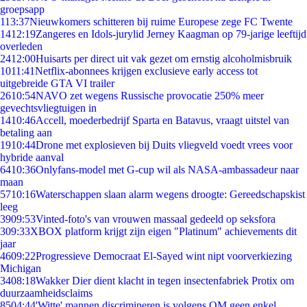
groepsapp
1
13:37
Nieuwkomers schitteren bij ruime Europese zege FC Twente
14
12:19
Zangeres en Idols-jurylid Jerney Kaagman op 79-jarige leeftijd
overleden
24
12:00
Huisarts per direct uit vak gezet om ernstig alcoholmisbruik
10
11:41
Netflix-abonnees krijgen exclusieve early access tot
uitgebreide GTA VI trailer
26
10:54
NAVO zet wegens Russische provocatie 250% meer
gevechtsvliegtuigen in
14
10:46
Accell, moederbedrijf Sparta en Batavus, vraagt uitstel van
betaling aan
19
10:44
Drone met explosieven bij Duits vliegveld voedt vrees voor
hybride aanval
64
10:36
Onlyfans-model met G-cup wil als NASA-ambassadeur naar
maan
57
10:16
Waterschappen slaan alarm wegens droogte: Gereedschapskist
leeg
39
09:53
Vinted-foto's van vrouwen massaal gedeeld op seksfora
3
09:33
XBOX platform krijgt zijn eigen "Platinum" achievements dit
jaar
46
09:22
Progressieve Democraat El-Sayed wint nipt voorverkiezing
Michigan
34
08:18
Wakker Dier dient klacht in tegen insectenfabriek Protix om
duurzaamheidsclaims
85
04:44
'Witte' mannen discrimineren is volgens OM geen enkel