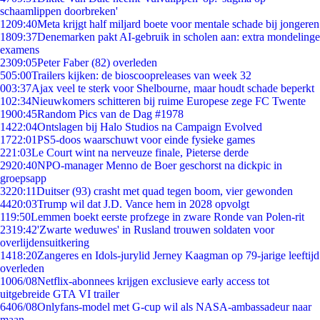
schaamlippen doorbreken'
12
09:40
Meta krijgt half miljard boete voor mentale schade bij jongeren
18
09:37
Denemarken pakt AI-gebruik in scholen aan: extra mondelinge
examens
23
09:05
Peter Faber (82) overleden
5
05:00
Trailers kijken: de bioscoopreleases van week 32
0
03:37
Ajax veel te sterk voor Shelbourne, maar houdt schade beperkt
1
02:34
Nieuwkomers schitteren bij ruime Europese zege FC Twente
19
00:45
Random Pics van de Dag #1978
14
22:04
Ontslagen bij Halo Studios na Campaign Evolved
17
22:01
PS5-doos waarschuwt voor einde fysieke games
2
21:03
Le Court wint na nerveuze finale, Pieterse derde
29
20:40
NPO-manager Menno de Boer geschorst na dickpic in
groepsapp
32
20:11
Duitser (93) crasht met quad tegen boom, vier gewonden
44
20:03
Trump wil dat J.D. Vance hem in 2028 opvolgt
1
19:50
Lemmen boekt eerste profzege in zware Ronde van Polen-rit
23
19:42
'Zwarte weduwes' in Rusland trouwen soldaten voor
overlijdensuitkering
14
18:20
Zangeres en Idols-jurylid Jerney Kaagman op 79-jarige leeftijd
overleden
10
06/08
Netflix-abonnees krijgen exclusieve early access tot
uitgebreide GTA VI trailer
64
06/08
Onlyfans-model met G-cup wil als NASA-ambassadeur naar
maan