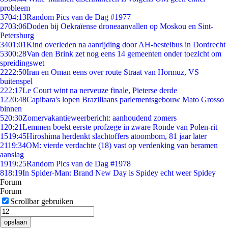
probleem
37
04:13
Random Pics van de Dag #1977
27
03:06
Doden bij Oekraïense droneaanvallen op Moskou en Sint-
Petersburg
34
01:01
Kind overleden na aanrijding door AH-bestelbus in Dordrecht
53
00:28
Van den Brink zet nog eens 14 gemeenten onder toezicht om
spreidingswet
22
22:50
Iran en Oman eens over route Straat van Hormuz, VS
buitenspel
2
22:17
Le Court wint na nerveuze finale, Pieterse derde
12
20:48
Capibara's lopen Braziliaans parlementsgebouw Mato Grosso
binnen
5
20:30
Zomervakantieweerbericht: aanhoudend zomers
1
20:21
Lemmen boekt eerste profzege in zware Ronde van Polen-rit
15
19:45
Hiroshima herdenkt slachtoffers atoombom, 81 jaar later
21
19:34
OM: vierde verdachte (18) vast op verdenking van beramen
aanslag
19
19:25
Random Pics van de Dag #1978
8
18:19
In Spider-Man: Brand New Day is Spidey echt weer Spidey
Forum
Forum
Scrollbar gebruiken
opslaan