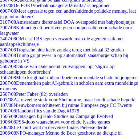
2
07/08
De FOK!Voetbalmanager 2026/2027 is begonnen
69
07/08
Meer agressie tegen een andersluidende politieke mening, laat
jij je intimideren?
31
07/08
Amsterdams dierenasiel DOA overspoeld met babykonijntjes
29
07/08
Kabinet geeft bedrijven geen compensatie voor schade door
laagwater
24
07/08
OM eist TBS tegen verwarde man die agenten stak met
aardappelschilmesje
30
07/08
Tropische hitte keert zondag terug met lokaal 32 graden
30
07/08
Trump grijpt weer in op automatisch staatsburgerschap bij
geboorte in VS
56
07/08
Dikke Van Dale neemt 'vulvalippen' op: 'stigma op
schaamlippen doorbreken'
16
07/08
Meta krijgt half miljard boete voor mentale schade bij jongeren
20
07/08
Denemarken pakt AI-gebruik in scholen aan: extra mondelinge
examens
25
07/08
Peter Faber (82) overleden
0
07/08
Ajax veel te sterk voor Shelbourne, maar houdt schade beperkt
1
07/08
Nieuwkomers schitteren bij ruime Europese zege FC Twente
19
07/08
Random Pics van de Dag #1978
15
06/08
Ontslagen bij Halo Studios na Campaign Evolved
19
06/08
PS5-doos waarschuwt voor einde fysieke games
2
06/08
Le Court wint na nerveuze finale, Pieterse derde
29
06/08
NPO-manager Menno de Boer geschorst na dickpic in