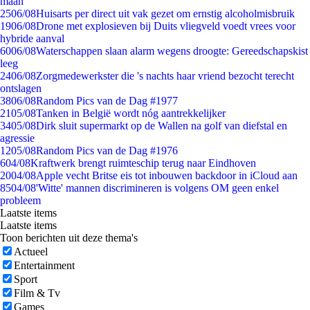
maan
25
06/08
Huisarts per direct uit vak gezet om ernstig alcoholmisbruik
19
06/08
Drone met explosieven bij Duits vliegveld voedt vrees voor
hybride aanval
60
06/08
Waterschappen slaan alarm wegens droogte: Gereedschapskist
leeg
24
06/08
Zorgmedewerkster die 's nachts haar vriend bezocht terecht
ontslagen
38
06/08
Random Pics van de Dag #1977
21
05/08
Tanken in België wordt nóg aantrekkelijker
34
05/08
Dirk sluit supermarkt op de Wallen na golf van diefstal en
agressie
12
05/08
Random Pics van de Dag #1976
6
04/08
Kraftwerk brengt ruimteschip terug naar Eindhoven
20
04/08
Apple vecht Britse eis tot inbouwen backdoor in iCloud aan
85
04/08
'Witte' mannen discrimineren is volgens OM geen enkel
probleem
Laatste items
Laatste items
Toon berichten uit deze thema's
Actueel
Entertainment
Sport
Film & Tv
Games