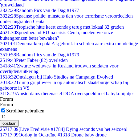
'gruweldaad'
38
22:29
Random Pics van de Dag #1977
38
22:28
Spaanse politie: minstens tien voor terrorisme veroordeelden
onder migranten Ceuta
30
22:20
Tropische hitte keert zondag terug met lokaal 32 graden
46
21:30
Spoedberaad EU na crisis Ceuta, moeten we onze
buitengrenzen beter bewaken?
20
21:01
Denemarken pakt AI-gebruik in scholen aan: extra mondelinge
examens
35
19:58
Random Pics van de Dag #1979
25
19:43
Peter Faber (82) overleden
24
18:41
'Zwarte weduwes' in Rusland trouwen soldaten voor
overlijdensuitkering
15
18:32
Ontslagen bij Halo Studios na Campaign Evolved
30
18:32
Trump grijpt weer in op automatisch staatsburgerschap bij
geboorte in VS
31
18:19
Amsterdams dierenasiel DOA overspoeld met babykonijntjes
Forum
Forum
Scrollbar gebruiken
opslaan
257
17:09
[Live Eredivisie #1784] Dying seconds van het seizoen!
177
17:09
Oorlog in Oekraïne #1318 Drone baby drone