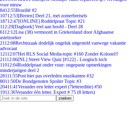
voor nieuw
84
12:55
Brazilië #2
107
12:53
[Breien] Deel 21, met zomerbreisels
187
12:47
[ONLINE] Roddelpraat Topic #21
1
12:29
[Dagboek] Veel aan hoofd - Deel 28
61
12:12
Lisa (38) vermoord in Griekenland door Afghaanse
asielzoeker
21
12:08
Rechtszaak dodelijk ongeluk uitgesteld vanwege vakantie
advocaat
121
12:07
Het RLS Social Media-topic #160 Zonder Kolonel!!
211
12:06
[NL] Street View Quiz [#122] - Loogisch toch
110
12:04
Roddelpraat onder vuur: ongepaste opmerkingen
minderjarigen deel 2
281
11:55
Post hier pas overleden muzikanten #32
80
11:50
De Bondgenoten Spoiler Topic #3
204
11:41
Verander een letter expert (7lettereditie) #50
19
11:36
Verander één letter. Expert # 75 (8 letters)