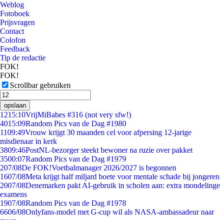
Weblog
Fotoboek
Prijsvragen
Contact
Colofon
Feedback
Tip de redactie
FOK!
FOK!
Scrollbar gebruiken
opslaan
12
15:10
VrijMiBabes #316 (not very sfw!)
40
15:09
Random Pics van de Dag #1980
11
09:49
Vrouw krijgt 30 maanden cel voor afpersing 12-jarige
misdienaar in kerk
38
09:46
PostNL-bezorger steekt bewoner na ruzie over pakket
35
00:07
Random Pics van de Dag #1979
2
07/08
De FOK!Voetbalmanager 2026/2027 is begonnen
16
07/08
Meta krijgt half miljard boete voor mentale schade bij jongeren
20
07/08
Denemarken pakt AI-gebruik in scholen aan: extra mondelinge
examens
19
07/08
Random Pics van de Dag #1978
66
06/08
Onlyfans-model met G-cup wil als NASA-ambassadeur naar