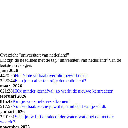
Overzicht "universiteit van nederland"
Dit zijn de headlines met de tag "universiteit van nederland" van de
laatste 365 dagen.
juni 2026
44
20:25
Het échte verhaal over ultrabewerkt eten
22
20:44
Kun je nu al testen of je dementie hebt?
maart 2026
6
21:28
100x minder kernafval: zo werkt de nieuwe kernreactor
februari 2026
8
16:42
Kun je van smetvrees afkomen?
5
17:57
Non-verbaal: zo zie je wat iemand écht van je vindt.
januari 2026
27
01:31
Staat jouw huis straks onder water, wat doet dat met de
waarde?
november 2025