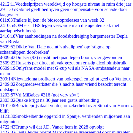
42
12:11
Voedselprijzen wereldwijd op hoogste niveau in ruim drie jaar
29
11:05
Kabinet geeft bedrijven geen compensatie voor schade door
laagwater
6
11:03
Trailers kijken: de bioscoopreleases van week 32
24
10:54
OM eist TBS tegen verwarde man die agenten stak met
aardappelschilmesje
24
10:18
Vier aanhoudingen na doodsbedreiging burgemeester Depla
van Breda
56
09:52
Dikke Van Dale neemt 'vulvalippen' op: 'stigma op
schaamlippen doorbreken'
40
09:42
Duitser (93) crasht met quad tegen boom, vier gewonden
25
09:22
Huisarts per direct uit vak gezet om ernstig alcoholmisbruik
66
09:19
Onlyfans-model met G-cup wil als NASA-ambassadeur naar
maan
3
09:14
Niewiadoma profiteert van pokerspel en grijpt geel op Ventoux
24
09:02
Zorgmedewerkster die 's nachts haar vriend bezocht terecht
ontslagen
12
03:57
VrijMiBabes #316 (not very sfw!)
23
03:02
Quake krijgt na 30 jaar een gratis uitbreiding
11
01:06
Benzineprijs daalt verder, onzekerheid over Straat van Hormuz
blijft
11
23:30
Smokkelbende opgerold in Spanje, verdienden miljoenen aan
migranten
47
22:43
Trump wil dat J.D. Vance hem in 2028 opvolgt
34
22:32
Ceuta-leider noemt Marokkaanse grensaanval door migranten