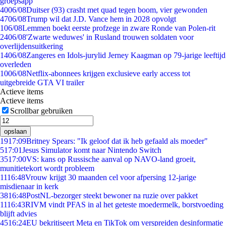
groepsapp
40
06/08
Duitser (93) crasht met quad tegen boom, vier gewonden
47
06/08
Trump wil dat J.D. Vance hem in 2028 opvolgt
1
06/08
Lemmen boekt eerste profzege in zware Ronde van Polen-rit
24
06/08
'Zwarte weduwes' in Rusland trouwen soldaten voor
overlijdensuitkering
14
06/08
Zangeres en Idols-jurylid Jerney Kaagman op 79-jarige leeftijd
overleden
10
06/08
Netflix-abonnees krijgen exclusieve early access tot
uitgebreide GTA VI trailer
Actieve items
Actieve items
Scrollbar gebruiken
opslaan
19
17:09
Britney Spears: "Ik geloof dat ik heb gefaald als moeder"
5
17:01
Jesus Simulator komt naar Nintendo Switch
35
17:00
VS: kans op Russische aanval op NAVO-land groeit,
munitietekort wordt probleem
11
16:48
Vrouw krijgt 30 maanden cel voor afpersing 12-jarige
misdienaar in kerk
38
16:48
PostNL-bezorger steekt bewoner na ruzie over pakket
11
16:43
RIVM vindt PFAS in al het geteste moedermelk, borstvoeding
blijft advies
45
16:24
EU bekritiseert Meta en TikTok om verspreiden desinformatie