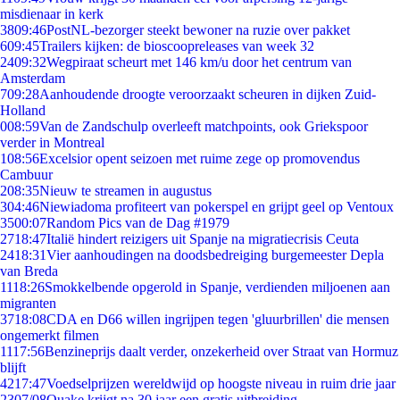
misdienaar in kerk
38
09:46
PostNL-bezorger steekt bewoner na ruzie over pakket
6
09:45
Trailers kijken: de bioscoopreleases van week 32
24
09:32
Wegpiraat scheurt met 146 km/u door het centrum van
Amsterdam
7
09:28
Aanhoudende droogte veroorzaakt scheuren in dijken Zuid-
Holland
0
08:59
Van de Zandschulp overleeft matchpoints, ook Griekspoor
verder in Montreal
1
08:56
Excelsior opent seizoen met ruime zege op promovendus
Cambuur
2
08:35
Nieuw te streamen in augustus
3
04:46
Niewiadoma profiteert van pokerspel en grijpt geel op Ventoux
35
00:07
Random Pics van de Dag #1979
27
18:47
Italië hindert reizigers uit Spanje na migratiecrisis Ceuta
24
18:31
Vier aanhoudingen na doodsbedreiging burgemeester Depla
van Breda
11
18:26
Smokkelbende opgerold in Spanje, verdienden miljoenen aan
migranten
37
18:08
CDA en D66 willen ingrijpen tegen 'gluurbrillen' die mensen
ongemerkt filmen
11
17:56
Benzineprijs daalt verder, onzekerheid over Straat van Hormuz
blijft
42
17:47
Voedselprijzen wereldwijd op hoogste niveau in ruim drie jaar
23
07/08
Quake krijgt na 30 jaar een gratis uitbreiding