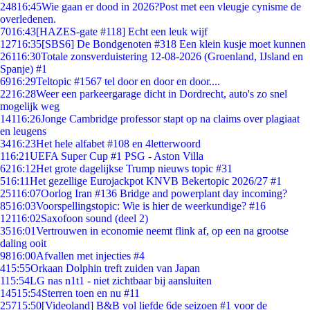
248
16:45
Wie gaan er dood in 2026?Post met een vleugje cynisme de
overledenen.
70
16:43
[HAZES-gate #118] Echt een leuk wijf
127
16:35
[SBS6] De Bondgenoten #318 Een klein kusje moet kunnen
261
16:30
Totale zonsverduistering 12-08-2026 (Groenland, IJsland en
Spanje) #1
69
16:29
Teltopic #1567 tel door en door en door....
22
16:28
Weer een parkeergarage dicht in Dordrecht, auto's zo snel
mogelijk weg
141
16:26
Jonge Cambridge professor stapt op na claims over plagiaat
en leugens
34
16:23
Het hele alfabet #108 en 4letterwoord
1
16:21
UEFA Super Cup #1 PSG - Aston Villa
62
16:12
Het grote dagelijkse Trump nieuws topic #31
5
16:11
Het gezellige Eurojackpot KNVB Bekertopic 2026/27 #1
251
16:07
Oorlog Iran #136 Bridge and powerplant day incoming?
85
16:03
Voorspellingstopic: Wie is hier de weerkundige? #16
121
16:02
Saxofoon sound (deel 2)
35
16:01
Vertrouwen in economie neemt flink af, op een na grootse
daling ooit
98
16:00
Afvallen met injecties #4
4
15:55
Orkaan Dolphin treft zuiden van Japan
1
15:54
LG nas n1t1 - niet zichtbaar bij aansluiten
145
15:54
Sterren toen en nu #11
257
15:50
[Videoland] B&B vol liefde 6de seizoen #1 voor de