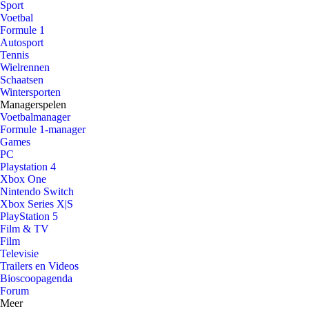
Sport
Voetbal
Formule 1
Autosport
Tennis
Wielrennen
Schaatsen
Wintersporten
Managerspelen
Voetbalmanager
Formule 1-manager
Games
PC
Playstation 4
Xbox One
Nintendo Switch
Xbox Series X|S
PlayStation 5
Film & TV
Film
Televisie
Trailers en Videos
Bioscoopagenda
Forum
Meer