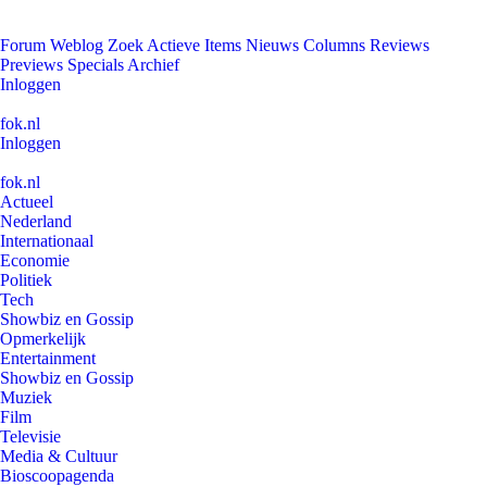
Forum
Weblog
Zoek
Actieve Items
Nieuws
Columns
Reviews
Previews
Specials
Archief
Inloggen
fok.nl
Inloggen
fok.nl
Actueel
Nederland
Internationaal
Economie
Politiek
Tech
Showbiz en Gossip
Opmerkelijk
Entertainment
Showbiz en Gossip
Muziek
Film
Televisie
Media & Cultuur
Bioscoopagenda