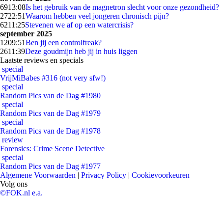
69
13:08
Is het gebruik van de magnetron slecht voor onze gezondheid?
27
22:51
Waarom hebben veel jongeren chronisch pijn?
62
11:25
Stevenen we af op een watercrisis?
september 2025
12
09:51
Ben jij een controlfreak?
26
11:39
Deze goudmijn heb jij in huis liggen
Laatste reviews en specials
special
VrijMiBabes #316 (not very sfw!)
special
Random Pics van de Dag #1980
special
Random Pics van de Dag #1979
special
Random Pics van de Dag #1978
review
Forensics: Crime Scene Detective
special
Random Pics van de Dag #1977
Algemene Voorwaarden
|
Privacy Policy
|
Cookievoorkeuren
Volg ons
©FOK.nl e.a.