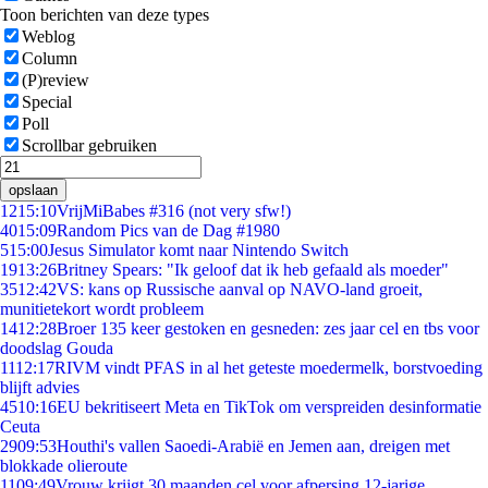
Toon berichten van deze types
Weblog
Column
(P)review
Special
Poll
Scrollbar gebruiken
opslaan
12
15:10
VrijMiBabes #316 (not very sfw!)
40
15:09
Random Pics van de Dag #1980
5
15:00
Jesus Simulator komt naar Nintendo Switch
19
13:26
Britney Spears: "Ik geloof dat ik heb gefaald als moeder"
35
12:42
VS: kans op Russische aanval op NAVO-land groeit,
munitietekort wordt probleem
14
12:28
Broer 135 keer gestoken en gesneden: zes jaar cel en tbs voor
doodslag Gouda
11
12:17
RIVM vindt PFAS in al het geteste moedermelk, borstvoeding
blijft advies
45
10:16
EU bekritiseert Meta en TikTok om verspreiden desinformatie
Ceuta
29
09:53
Houthi's vallen Saoedi-Arabië en Jemen aan, dreigen met
blokkade olieroute
11
09:49
Vrouw krijgt 30 maanden cel voor afpersing 12-jarige