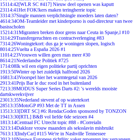
151
14:42
[WLR SC #417] Nieuw deel openen was kaputt
231
14:41
Het FOK!kers maken teringherrie topic
33
14:37
Single mannen verplichtsingle moeders laten daten?
46
14:34
OM-Teamleider met kinderporno is oud-directeur van twee
basisscholen
152
14:31
Migranten breken door grens naar Ceuta in Spanje,l #10
31
14:29
Transfergeruchten en contractverlenging #83
73
14:26
Woningtekort: dus ga je woningen slopen, logisch
80
14:25
Vuelta a España 2026 #1
110
14:23
Vrouwen willen geen man meer #30
86
14:21
Nederlandse Politiek #725
17
14:08
Ik wil een eigen politieke partij oprichten
19
13:50
Winter op het zuidelijk halfrond 2026
168
13:43
Voorspel hier het warmtegetal van 2026
29
13:41
Prijs Bar le duc rood in het buitenland
72
13:39
MODUS Super Series Darts #2: 's werelds mooiste
dartskweekvijver
230
13:35
Nederland stevent af op watertekort
285
13:35
MotoGP #93 Met de TT in Assen
135
13:33
[DRT SC] #6: RendacGoden sponsored by TONZON
194
13:30
[RTL] B&B vol liefde 6de seizoen #4
18
13:14
Centraal FC Utrecht topic #88 - #CorreiaIn
32
13:14
Dakloze vrouw maanden als seksslavin misbruikt
76
13:13
[IndyCar] #115 We're in Nashville Tennessee
20
13:10
Nieuwe Europese richtlijn: vaker repareren ipv vervangen