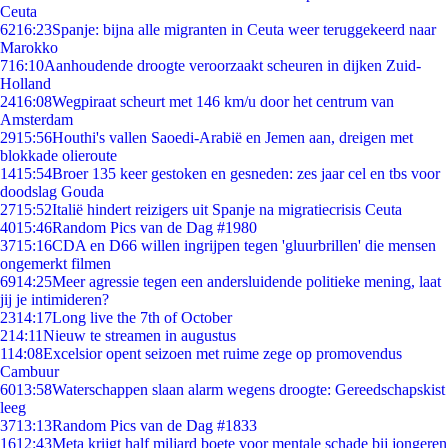
Ceuta
62
16:23
Spanje: bijna alle migranten in Ceuta weer teruggekeerd naar
Marokko
7
16:10
Aanhoudende droogte veroorzaakt scheuren in dijken Zuid-
Holland
24
16:08
Wegpiraat scheurt met 146 km/u door het centrum van
Amsterdam
29
15:56
Houthi's vallen Saoedi-Arabië en Jemen aan, dreigen met
blokkade olieroute
14
15:54
Broer 135 keer gestoken en gesneden: zes jaar cel en tbs voor
doodslag Gouda
27
15:52
Italië hindert reizigers uit Spanje na migratiecrisis Ceuta
40
15:46
Random Pics van de Dag #1980
37
15:16
CDA en D66 willen ingrijpen tegen 'gluurbrillen' die mensen
ongemerkt filmen
69
14:25
Meer agressie tegen een andersluidende politieke mening, laat
jij je intimideren?
23
14:17
Long live the 7th of October
2
14:11
Nieuw te streamen in augustus
1
14:08
Excelsior opent seizoen met ruime zege op promovendus
Cambuur
60
13:58
Waterschappen slaan alarm wegens droogte: Gereedschapskist
leeg
37
13:13
Random Pics van de Dag #1833
16
12:43
Meta krijgt half miljard boete voor mentale schade bij jongeren