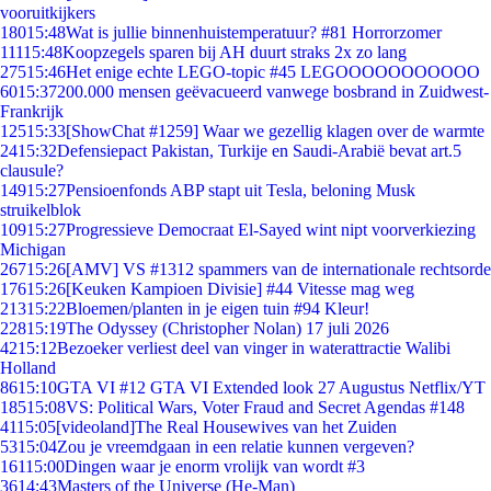
vooruitkijkers
180
15:48
Wat is jullie binnenhuistemperatuur? #81 Horrorzomer
111
15:48
Koopzegels sparen bij AH duurt straks 2x zo lang
275
15:46
Het enige echte LEGO-topic #45 LEGOOOOOOOOOOO
60
15:37
200.000 mensen geëvacueerd vanwege bosbrand in Zuidwest-
Frankrijk
125
15:33
[ShowChat #1259] Waar we gezellig klagen over de warmte
24
15:32
Defensiepact Pakistan, Turkije en Saudi-Arabië bevat art.5
clausule?
149
15:27
Pensioenfonds ABP stapt uit Tesla, beloning Musk
struikelblok
109
15:27
Progressieve Democraat El-Sayed wint nipt voorverkiezing
Michigan
267
15:26
[AMV] VS #1312 spammers van de internationale rechtsorde
176
15:26
[Keuken Kampioen Divisie] #44 Vitesse mag weg
213
15:22
Bloemen/planten in je eigen tuin #94 Kleur!
228
15:19
The Odyssey (Christopher Nolan) 17 juli 2026
42
15:12
Bezoeker verliest deel van vinger in waterattractie Walibi
Holland
86
15:10
GTA VI #12 GTA VI Extended look 27 Augustus Netflix/YT
185
15:08
VS: Political Wars, Voter Fraud and Secret Agendas #148
41
15:05
[videoland]The Real Housewives van het Zuiden
53
15:04
Zou je vreemdgaan in een relatie kunnen vergeven?
161
15:00
Dingen waar je enorm vrolijk van wordt #3
36
14:43
Masters of the Universe (He-Man)