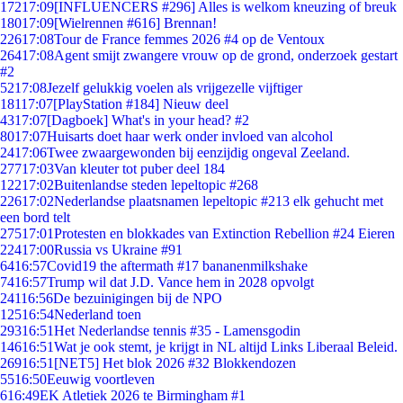
172
17:09
[INFLUENCERS #296] Alles is welkom kneuzing of breuk
180
17:09
[Wielrennen #616] Brennan!
226
17:08
Tour de France femmes 2026 #4 op de Ventoux
264
17:08
Agent smijt zwangere vrouw op de grond, onderzoek gestart
#2
52
17:08
Jezelf gelukkig voelen als vrijgezelle vijftiger
181
17:07
[PlayStation #184] Nieuw deel
43
17:07
[Dagboek] What's in your head? #2
80
17:07
Huisarts doet haar werk onder invloed van alcohol
24
17:06
Twee zwaargewonden bij eenzijdig ongeval Zeeland.
277
17:03
Van kleuter tot puber deel 184
122
17:02
Buitenlandse steden lepeltopic #268
226
17:02
Nederlandse plaatsnamen lepeltopic #213 elk gehucht met
een bord telt
275
17:01
Protesten en blokkades van Extinction Rebellion #24 Eieren
224
17:00
Russia vs Ukraine #91
64
16:57
Covid19 the aftermath #17 bananenmilkshake
74
16:57
Trump wil dat J.D. Vance hem in 2028 opvolgt
241
16:56
De bezuinigingen bij de NPO
125
16:54
Nederland toen
293
16:51
Het Nederlandse tennis #35 - Lamensgodin
146
16:51
Wat je ook stemt, je krijgt in NL altijd Links Liberaal Beleid.
269
16:51
[NET5] Het blok 2026 #32 Blokkendozen
55
16:50
Eeuwig voortleven
6
16:49
EK Atletiek 2026 te Birmingham #1