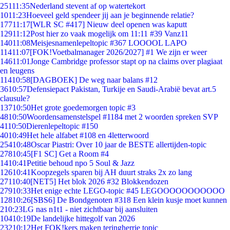
251
11:35
Nederland stevent af op watertekort
10
11:23
Hoeveel geld spendeer jij aan je beginnende relatie?
177
11:17
[WLR SC #417] Nieuw deel openen was kaputt
129
11:12
Post hier zo vaak mogelijk om 11:11 #39 Vanz11
140
11:08
Meisjesnamenlepeltopic #367 LOOOOL LAPO
114
11:07
[FOK!Voetbalmanager 2026/2027] #1 We zijn er weer
146
11:01
Jonge Cambridge professor stapt op na claims over plagiaat
en leugens
114
10:58
[DAGBOEK] De weg naar balans #12
36
10:57
Defensiepact Pakistan, Turkije en Saudi-Arabië bevat art.5
clausule?
137
10:50
Het grote goedemorgen topic #3
48
10:50
Woordensamenstelspel #1184 met 2 woorden spreken SVP
41
10:50
Dierenlepeltopic #150
40
10:49
Het hele alfabet #108 en 4letterwoord
254
10:48
Oscar Piastri: Over 10 jaar de BESTE allertijden-topic
278
10:45
[F1 SC] Get a Room #4
14
10:41
Petitie behoud npo 5 Soul & Jazz
126
10:41
Koopzegels sparen bij AH duurt straks 2x zo lang
271
10:40
[NET5] Het blok 2026 #32 Blokkendozen
279
10:33
Het enige echte LEGO-topic #45 LEGOOOOOOOOOOO
128
10:26
[SBS6] De Bondgenoten #318 Een klein kusje moet kunnen
2
10:23
LG nas n1t1 - niet zichtbaar bij aansluiten
104
10:19
De landelijke hittegolf van 2026
232
10:12
Het FOK!kers maken teringherrie topic