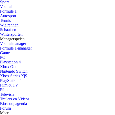
Sport
Voetbal
Formule 1
Autosport
Tennis
Wielrennen
Schaatsen
Wintersporten
Managerspelen
Voetbalmanager
Formule 1-manager
Games
PC
Playstation 4
Xbox One
Nintendo Switch
Xbox Series X|S
PlayStation 5
Film & TV
Film
Televisie
Trailers en Videos
Bioscoopagenda
Forum
Meer