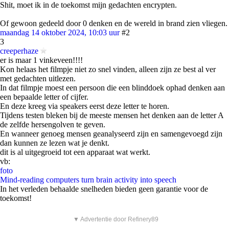
Shit, moet ik in de toekomst mijn gedachten encrypten.
Of gewoon gedeeld door 0 denken en de wereld in brand zien vliegen.
maandag 14 oktober 2024, 10:03 uur
#2
3
creeperhaze
er is maar 1 vinkeveen!!!!
Kon helaas het filmpje niet zo snel vinden, alleen zijn ze best al ver
met gedachten uitlezen.
In dat filmpje moest een persoon die een blinddoek ophad denken aan
een bepaalde letter of cijfer.
En deze kreeg via speakers eerst deze letter te horen.
Tijdens testen bleken bij de meeste mensen het denken aan de letter A
de zelfde hersengolven te geven.
En wanneer genoeg mensen geanalyseerd zijn en samengevoegd zijn
dan kunnen ze lezen wat je denkt.
dit is al uitgegroeid tot een apparaat wat werkt.
vb:
foto
Mind-reading computers turn brain activity into speech
In het verleden behaalde snelheden bieden geen garantie voor de
toekomst!
▼ Advertentie door Refinery89