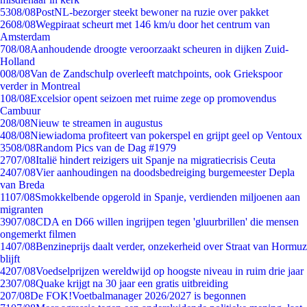
53
08/08
PostNL-bezorger steekt bewoner na ruzie over pakket
26
08/08
Wegpiraat scheurt met 146 km/u door het centrum van
Amsterdam
7
08/08
Aanhoudende droogte veroorzaakt scheuren in dijken Zuid-
Holland
0
08/08
Van de Zandschulp overleeft matchpoints, ook Griekspoor
verder in Montreal
1
08/08
Excelsior opent seizoen met ruime zege op promovendus
Cambuur
2
08/08
Nieuw te streamen in augustus
4
08/08
Niewiadoma profiteert van pokerspel en grijpt geel op Ventoux
35
08/08
Random Pics van de Dag #1979
27
07/08
Italië hindert reizigers uit Spanje na migratiecrisis Ceuta
24
07/08
Vier aanhoudingen na doodsbedreiging burgemeester Depla
van Breda
11
07/08
Smokkelbende opgerold in Spanje, verdienden miljoenen aan
migranten
39
07/08
CDA en D66 willen ingrijpen tegen 'gluurbrillen' die mensen
ongemerkt filmen
14
07/08
Benzineprijs daalt verder, onzekerheid over Straat van Hormuz
blijft
42
07/08
Voedselprijzen wereldwijd op hoogste niveau in ruim drie jaar
23
07/08
Quake krijgt na 30 jaar een gratis uitbreiding
2
07/08
De FOK!Voetbalmanager 2026/2027 is begonnen