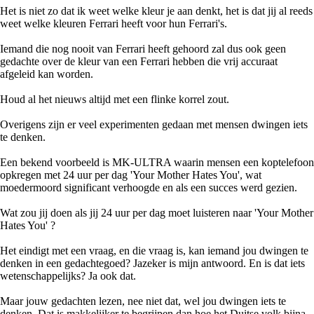
Het is niet zo dat ik weet welke kleur je aan denkt, het is dat jij al reeds
weet welke kleuren Ferrari heeft voor hun Ferrari's.
Iemand die nog nooit van Ferrari heeft gehoord zal dus ook geen
gedachte over de kleur van een Ferrari hebben die vrij accuraat
afgeleid kan worden.
Houd al het nieuws altijd met een flinke korrel zout.
Overigens zijn er veel experimenten gedaan met mensen dwingen iets
te denken.
Een bekend voorbeeld is MK-ULTRA waarin mensen een koptelefoon
opkregen met 24 uur per dag 'Your Mother Hates You', wat
moedermoord significant verhoogde en als een succes werd gezien.
Wat zou jij doen als jij 24 uur per dag moet luisteren naar 'Your Mother
Hates You' ?
Het eindigt met een vraag, en die vraag is, kan iemand jou dwingen te
denken in een gedachtegoed? Jazeker is mijn antwoord. En is dat iets
wetenschappelijks? Ja ook dat.
Maar jouw gedachten lezen, nee niet dat, wel jou dwingen iets te
denken. Dat is makkelijker te begrijpen dan hoe het Duitse volk bijna