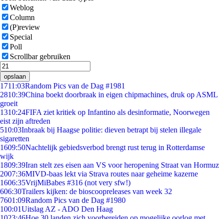
Weblog
Column
(P)review
Special
Poll
Scrollbar gebruiken
opslaan
17
11:03
Random Pics van de Dag #1981
28
10:39
China boekt doorbraak in eigen chipmachines, druk op ASML
groeit
13
10:24
FIFA ziet kritiek op Infantino als desinformatie, Noorwegen
eist zijn aftreden
5
10:03
Inbraak bij Haagse politie: dieven betrapt bij stelen illegale
sigaretten
16
09:50
Nachtelijk gebiedsverbod brengt rust terug in Rotterdamse
wijk
18
09:39
Iran stelt zes eisen aan VS voor heropening Straat van Hormuz
20
07:36
MIVD-baas lekt via Strava routes naar geheime kazerne
16
06:35
VrijMiBabes #316 (not very sfw!)
6
06:30
Trailers kijken: de bioscoopreleases van week 32
76
01:09
Random Pics van de Dag #1980
1
00:01
Uitslag AZ - ADO Den Haag
10
23:46
Hoe 30 landen zich voorbereiden op mogelijke oorlog met