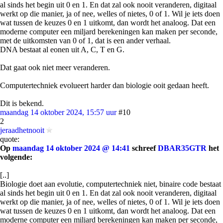
al sinds het begin uit 0 en 1. En dat zal ook nooit veranderen, digitaal
werkt op die manier, ja of nee, welles of nietes, 0 of 1. Wil je iets doen
wat tussen de keuzes 0 en 1 uitkomt, dan wordt het analoog. Dat een
moderne computer een miljard berekeningen kan maken per seconde,
met de uitkomsten van 0 of 1, dat is een ander verhaal.
DNA bestaat al eonen uit A, C, T en G.
Dat gaat ook niet meer veranderen.
Computertechniek evolueert harder dan biologie ooit gedaan heeft.
Dit is bekend.
maandag 14 oktober 2024, 15:57 uur
#10
2
jeraadhetnooit
quote:
Op
maandag 14 oktober 2024 @ 14:41
schreef
DBAR35GTR
het
volgende:
[..]
Biologie doet aan evolutie, computertechniek niet, binaire code bestaat
al sinds het begin uit 0 en 1. En dat zal ook nooit veranderen, digitaal
werkt op die manier, ja of nee, welles of nietes, 0 of 1. Wil je iets doen
wat tussen de keuzes 0 en 1 uitkomt, dan wordt het analoog. Dat een
moderne computer een miljard berekeningen kan maken per seconde,