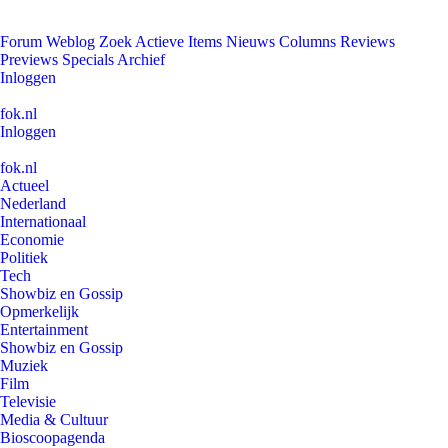
Forum
Weblog
Zoek
Actieve Items
Nieuws
Columns
Reviews
Previews
Specials
Archief
Inloggen
fok.nl
Inloggen
fok.nl
Actueel
Nederland
Internationaal
Economie
Politiek
Tech
Showbiz en Gossip
Opmerkelijk
Entertainment
Showbiz en Gossip
Muziek
Film
Televisie
Media & Cultuur
Bioscoopagenda