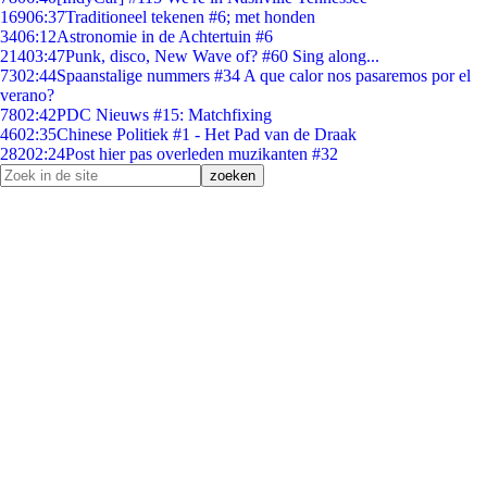
169
06:37
Traditioneel tekenen #6; met honden
34
06:12
Astronomie in de Achtertuin #6
214
03:47
Punk, disco, New Wave of? #60 Sing along...
73
02:44
Spaanstalige nummers #34 A que calor nos pasaremos por el
verano?
78
02:42
PDC Nieuws #15: Matchfixing
46
02:35
Chinese Politiek #1 - Het Pad van de Draak
282
02:24
Post hier pas overleden muzikanten #32