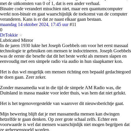
met de uitkomsten van 0 of 1, dat is een ander verhaal.
Binaire code verandert misschien niet, maar een quantumcomputer
werkt non-binair en gaat waarschijnlijk de toekomst van de computer
veranderen. Kans is er dat ze naast elkaar gaan bestaan.
maandag 14 oktober 2024, 17:45 uur
#11
0
DrTokkie
Lubricated Mirror
In de jaren 1930 lukte het Joseph Goebbels om voor het eerst massaal
technologie te gebruiken om mensen te indoctrineren. Joseph Goebbels
was de eerste die besefte dat dit het beste werkt als mensen slapen en
eenvoudig met een simpele radio via audio in hun slaapkamer kon.
Het is dus wel mogelijk om mensen richting een bepaald gedachtegoed
te doen gaan. Zeer zeker.
Zonder massamedia wat in die tijd de simpele AM Radio was, die
Duitsland in massa maakte voor ieder thuis, was hem dat niet gelukt.
Het is het tegenovergestelde van waarover dit nieuwsberichtje gaat.
Mijn bewering blijft dat je met massamedia mensen kan dwingen
hetzelfde te gaan denken. Op zeer grote schaal zelfs. Echter een
voorwaarde is wel dat mensen waarschijnlijk niet mogen begrijpen dat
ze gehersenspoeld worden.