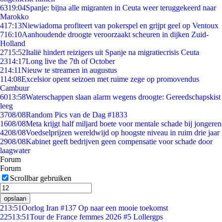
63
19:04
Spanje: bijna alle migranten in Ceuta weer teruggekeerd naar
Marokko
4
17:13
Niewiadoma profiteert van pokerspel en grijpt geel op Ventoux
7
16:10
Aanhoudende droogte veroorzaakt scheuren in dijken Zuid-
Holland
27
15:52
Italië hindert reizigers uit Spanje na migratiecrisis Ceuta
23
14:17
Long live the 7th of October
2
14:11
Nieuw te streamen in augustus
1
14:08
Excelsior opent seizoen met ruime zege op promovendus
Cambuur
60
13:58
Waterschappen slaan alarm wegens droogte: Gereedschapskist
leeg
37
08/08
Random Pics van de Dag #1833
16
08/08
Meta krijgt half miljard boete voor mentale schade bij jongeren
42
08/08
Voedselprijzen wereldwijd op hoogste niveau in ruim drie jaar
29
08/08
Kabinet geeft bedrijven geen compensatie voor schade door
laagwater
Forum
Forum
Scrollbar gebruiken
opslaan
2
13:51
Oorlog Iran #137 Op naar een mooie toekomst
225
13:51
Tour de France femmes 2026 #5 Lollergps