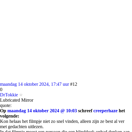
maandag 14 oktober 2024, 17:47 uur
#12
0
DrTokkie
Lubricated Mirror
quote:
Op
maandag 14 oktober 2024 @ 10:03
schreef
creeperhaze
het
volgende:
Kon helaas het filmpje niet zo snel vinden, alleen zijn ze best al ver
met gedachten uitlezen.
In dat filmpje moest een persoon die een blinddoek ophad denken aan