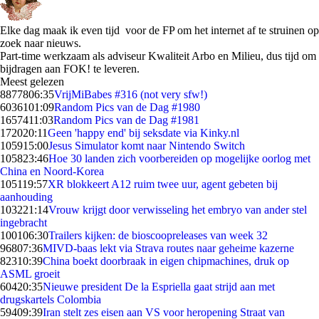
Elke dag maak ik even tijd voor de FP om het internet af te struinen op
zoek naar nieuws.
Part-time werkzaam als adviseur Kwaliteit Arbo en Milieu, dus tijd om
bijdragen aan FOK! te leveren.
Meest gelezen
88778
06:35
VrijMiBabes #316 (not very sfw!)
60361
01:09
Random Pics van de Dag #1980
16574
11:03
Random Pics van de Dag #1981
1720
20:11
Geen 'happy end' bij seksdate via Kinky.nl
1059
15:00
Jesus Simulator komt naar Nintendo Switch
1058
23:46
Hoe 30 landen zich voorbereiden op mogelijke oorlog met
China en Noord-Korea
1051
19:57
XR blokkeert A12 ruim twee uur, agent gebeten bij
aanhouding
1032
21:14
Vrouw krijgt door verwisseling het embryo van ander stel
ingebracht
1001
06:30
Trailers kijken: de bioscoopreleases van week 32
968
07:36
MIVD-baas lekt via Strava routes naar geheime kazerne
823
10:39
China boekt doorbraak in eigen chipmachines, druk op
ASML groeit
604
20:35
Nieuwe president De la Espriella gaat strijd aan met
drugskartels Colombia
594
09:39
Iran stelt zes eisen aan VS voor heropening Straat van