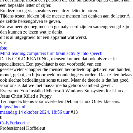
een bepaalde letter of cijfer.
En deze kreeg via speakers eerst deze letter te horen.
Tijdens testen bleken bij de meeste mensen het denken aan de letter A
de zelfde hersengolven te geven.
En wanneer genoeg mensen geanalyseerd zijn en samengevoegd zijn
dan kunnen ze lezen wat je denkt.
dit is al uitgegroeid tot een apparaat wat werkt.
vb:
foto
Mind-reading computers turn brain activity into speech
Dat is COLD READING, mensen kunnen dat ook als ze er in
specialiseren. Een psychiater is een voorbeeld van een
geesteswetenschapper die mensen beoordeeld op gebaren van handen,
mond, gelaat, en bijvoorbeeld mondelinge woorden. Daar zitten helaas
ook slechte bedoelingen soms tussen. Maar de theorie is dat het goed
voor ons is dat we met massa media gehoorzaamheid geven.
Everytime You Installed Microsoft Windows Subsystem for Linux,
Jesus Christ Killed a Puppy
Ter nagedachtenis voor overleden Debian Linux Ontwikkelaars:
https://tinet.nl
maandag 14 oktober 2024, 18:56 uur
#13
0
CofyFerkeert
Professioneel Koffieleut