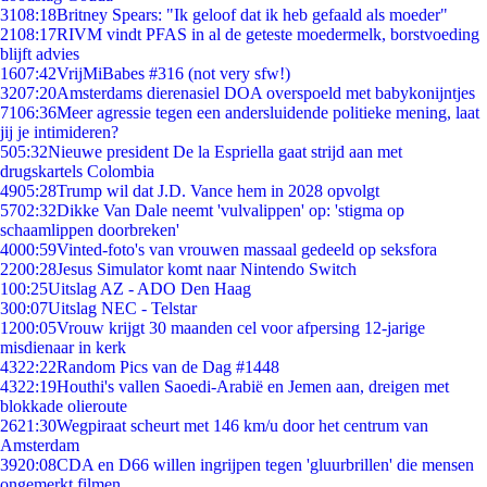
31
08:18
Britney Spears: "Ik geloof dat ik heb gefaald als moeder"
21
08:17
RIVM vindt PFAS in al de geteste moedermelk, borstvoeding
blijft advies
16
07:42
VrijMiBabes #316 (not very sfw!)
32
07:20
Amsterdams dierenasiel DOA overspoeld met babykonijntjes
71
06:36
Meer agressie tegen een andersluidende politieke mening, laat
jij je intimideren?
5
05:32
Nieuwe president De la Espriella gaat strijd aan met
drugskartels Colombia
49
05:28
Trump wil dat J.D. Vance hem in 2028 opvolgt
57
02:32
Dikke Van Dale neemt 'vulvalippen' op: 'stigma op
schaamlippen doorbreken'
40
00:59
Vinted-foto's van vrouwen massaal gedeeld op seksfora
22
00:28
Jesus Simulator komt naar Nintendo Switch
1
00:25
Uitslag AZ - ADO Den Haag
3
00:07
Uitslag NEC - Telstar
12
00:05
Vrouw krijgt 30 maanden cel voor afpersing 12-jarige
misdienaar in kerk
43
22:22
Random Pics van de Dag #1448
43
22:19
Houthi's vallen Saoedi-Arabië en Jemen aan, dreigen met
blokkade olieroute
26
21:30
Wegpiraat scheurt met 146 km/u door het centrum van
Amsterdam
39
20:08
CDA en D66 willen ingrijpen tegen 'gluurbrillen' die mensen
ongemerkt filmen