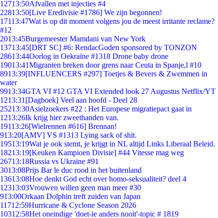
127
13:50
Afvallen met injecties #4
228
13:50
[Live Eredivisie #1786] We zijn begonnen!
171
13:47
Wat is op dit moment volgens jou de meest irritante reclame?
#12
20
13:45
Burgemeester Mamdani van New York
137
13:45
[DRT SC] #6: RendacGoden sponsored by TONZON
286
13:44
Oorlog in Oekraïne #1318 Drone baby drone
190
13:41
Migranten breken door grens naar Ceuta in Spanje,l #10
89
13:39
[INFLUENCERS #297] Toetjes & Bevers & Zwemmen in
water
99
13:34
GTA VI #12 GTA VI Extended look 27 Augustus Netflix/YT
12
13:31
[Dagboek] Veel aan hoofd - Deel 28
252
13:30
Asielzoekers #22 : Het Europese migratiepact gaat in
12
13:26
Ik krijg hier zweethanden van.
191
13:26
[Wielrennen #616] Brennan!
9
13:20
[AMV] VS #1313 Lying sack of shit.
195
13:19
Wat je ook stemt, je krijgt in NL altijd Links Liberaal Beleid.
182
13:19
[Keuken Kampioen Divisie] #44 Vitesse mag weg
267
13:18
Russia vs Ukraine #91
30
13:08
Prijs Bar le duc rood in het buitenland
136
13:08
Hoe denkt God echt over homo-seksualiteit? deel 4
123
13:03
Vrouwen willen geen man meer #30
9
13:00
Orkaan Dolphin treft zuiden van Japan
117
12:59
Hurricane & Cyclone Season 2026
103
12:58
Het oneindige 'doet-ie anders nooit'-topic # 1819