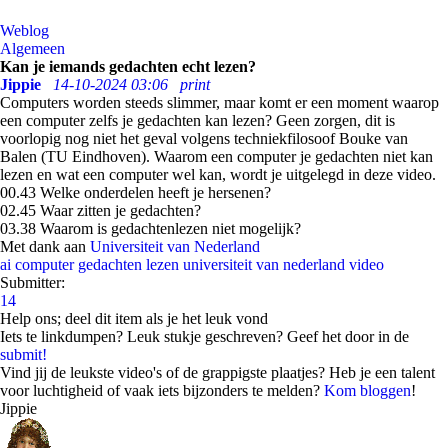
Weblog
Algemeen
Kan je iemands gedachten echt lezen?
Jippie
14-10-2024 03:06
print
Computers worden steeds slimmer, maar komt er een moment waarop
een computer zelfs je gedachten kan lezen? Geen zorgen, dit is
voorlopig nog niet het geval volgens techniekfilosoof Bouke van
Balen (TU Eindhoven). Waarom een computer je gedachten niet kan
lezen en wat een computer wel kan, wordt je uitgelegd in deze video.
00.43 Welke onderdelen heeft je hersenen?
02.45 Waar zitten je gedachten?
03.38 Waarom is gedachtenlezen niet mogelijk?
Met dank aan
Universiteit van Nederland
ai
computer
gedachten lezen
universiteit van nederland
video
Submitter:
14
Help ons; deel dit item als je het leuk vond
Iets te linkdumpen? Leuk stukje geschreven? Geef het door in de
submit!
Vind jij de leukste video's of de grappigste plaatjes? Heb je een talent
voor luchtigheid of vaak iets bijzonders te melden?
Kom bloggen
!
Jippie