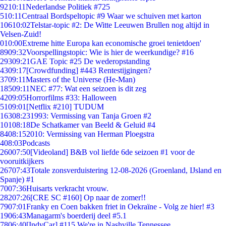
92
10:11
Nederlandse Politiek #725
5
10:11
Centraal Bordspeltopic #9 Waar we schuiven met karton
106
10:02
Telstar-topic #2: De Witte Leeuwen Brullen nog altijd in
Velsen-Zuid!
0
10:00
Extreme hitte Europa kan economische groei tenietdoen'
89
09:32
Voorspellingstopic: Wie is hier de weerkundige? #16
293
09:21
GAE Topic #25 De wederopstanding
43
09:17
[Crowdfunding] #443 Rentestijgingen?
37
09:11
Masters of the Universe (He-Man)
185
09:11
NEC #77: Wat een seizoen is dit zeg
42
09:05
Horrorfilms #33: Halloween
51
09:01
[Netflix #210] TUDUM
163
08:23
1993: Vermissing van Tanja Groen #2
101
08:18
De Schatkamer van Beeld & Geluid #4
84
08:15
2010: Vermissing van Herman Ploegstra
4
08:03
Podcasts
260
07:50
[Videoland] B&B vol liefde 6de seizoen #1 voor de
vooruitkijkers
267
07:43
Totale zonsverduistering 12-08-2026 (Groenland, IJsland en
Spanje) #1
70
07:36
Huisarts verkracht vrouw.
282
07:26
[CRE SC #160] Op naar de zomer!!
79
07:01
Franky en Coen bakken friet in Oekraïne - Volg ze hier! #3
19
06:43
Managarm's boerderij deel #5.1
78
06:40
[IndyCar] #115 We're in Nashville Tennessee