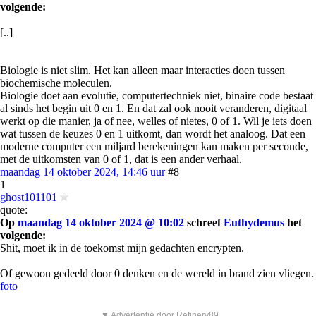
volgende:
[..]
Biologie is niet slim. Het kan alleen maar interacties doen tussen
biochemische moleculen.
Biologie doet aan evolutie, computertechniek niet, binaire code bestaat
al sinds het begin uit 0 en 1. En dat zal ook nooit veranderen, digitaal
werkt op die manier, ja of nee, welles of nietes, 0 of 1. Wil je iets doen
wat tussen de keuzes 0 en 1 uitkomt, dan wordt het analoog. Dat een
moderne computer een miljard berekeningen kan maken per seconde,
met de uitkomsten van 0 of 1, dat is een ander verhaal.
maandag 14 oktober 2024, 14:46 uur
#8
1
ghost101101
quote:
Op
maandag 14 oktober 2024 @ 10:02
schreef
Euthydemus
het
volgende:
Shit, moet ik in de toekomst mijn gedachten encrypten.
Of gewoon gedeeld door 0 denken en de wereld in brand zien vliegen.
foto
▼ Advertentie door Refinery89