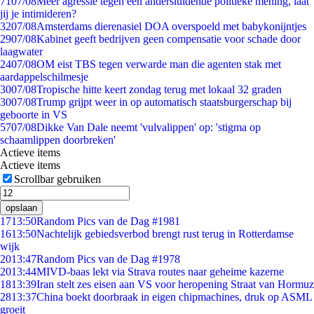
71
07/08
Meer agressie tegen een andersluidende politieke mening, laat
jij je intimideren?
32
07/08
Amsterdams dierenasiel DOA overspoeld met babykonijntjes
29
07/08
Kabinet geeft bedrijven geen compensatie voor schade door
laagwater
24
07/08
OM eist TBS tegen verwarde man die agenten stak met
aardappelschilmesje
30
07/08
Tropische hitte keert zondag terug met lokaal 32 graden
30
07/08
Trump grijpt weer in op automatisch staatsburgerschap bij
geboorte in VS
57
07/08
Dikke Van Dale neemt 'vulvalippen' op: 'stigma op
schaamlippen doorbreken'
Actieve items
Actieve items
Scrollbar gebruiken
opslaan
17
13:50
Random Pics van de Dag #1981
16
13:50
Nachtelijk gebiedsverbod brengt rust terug in Rotterdamse
wijk
20
13:47
Random Pics van de Dag #1978
20
13:44
MIVD-baas lekt via Strava routes naar geheime kazerne
18
13:39
Iran stelt zes eisen aan VS voor heropening Straat van Hormuz
28
13:37
China boekt doorbraak in eigen chipmachines, druk op ASML
groeit