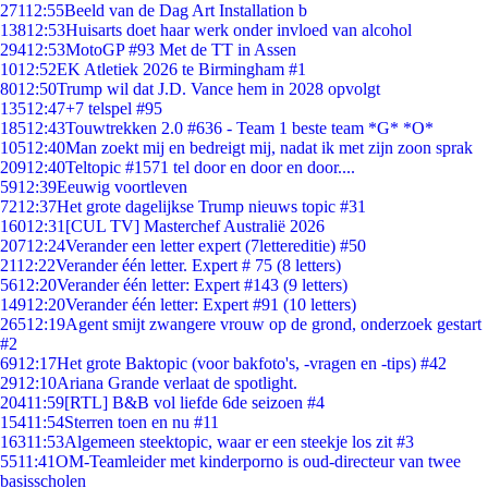
271
12:55
Beeld van de Dag Art Installation b
138
12:53
Huisarts doet haar werk onder invloed van alcohol
294
12:53
MotoGP #93 Met de TT in Assen
10
12:52
EK Atletiek 2026 te Birmingham #1
80
12:50
Trump wil dat J.D. Vance hem in 2028 opvolgt
135
12:47
+7 telspel #95
185
12:43
Touwtrekken 2.0 #636 - Team 1 beste team *G* *O*
105
12:40
Man zoekt mij en bedreigt mij, nadat ik met zijn zoon sprak
209
12:40
Teltopic #1571 tel door en door en door....
59
12:39
Eeuwig voortleven
72
12:37
Het grote dagelijkse Trump nieuws topic #31
160
12:31
[CUL TV] Masterchef Australië 2026
207
12:24
Verander een letter expert (7lettereditie) #50
21
12:22
Verander één letter. Expert # 75 (8 letters)
56
12:20
Verander één letter: Expert #143 (9 letters)
149
12:20
Verander één letter: Expert #91 (10 letters)
265
12:19
Agent smijt zwangere vrouw op de grond, onderzoek gestart
#2
69
12:17
Het grote Baktopic (voor bakfoto's, -vragen en -tips) #42
29
12:10
Ariana Grande verlaat de spotlight.
204
11:59
[RTL] B&B vol liefde 6de seizoen #4
154
11:54
Sterren toen en nu #11
163
11:53
Algemeen steektopic, waar er een steekje los zit #3
55
11:41
OM-Teamleider met kinderporno is oud-directeur van twee
basisscholen