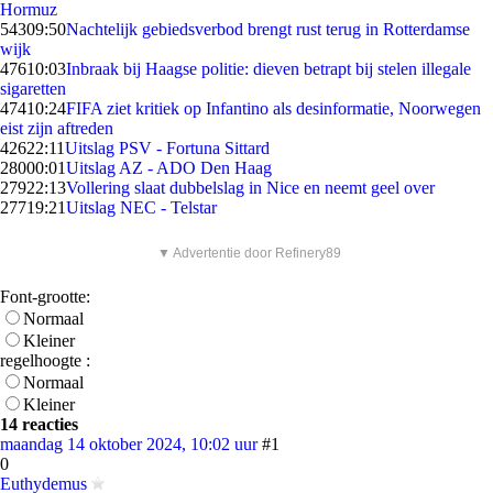
Hormuz
543
09:50
Nachtelijk gebiedsverbod brengt rust terug in Rotterdamse
wijk
476
10:03
Inbraak bij Haagse politie: dieven betrapt bij stelen illegale
sigaretten
474
10:24
FIFA ziet kritiek op Infantino als desinformatie, Noorwegen
eist zijn aftreden
426
22:11
Uitslag PSV - Fortuna Sittard
280
00:01
Uitslag AZ - ADO Den Haag
279
22:13
Vollering slaat dubbelslag in Nice en neemt geel over
277
19:21
Uitslag NEC - Telstar
▼ Advertentie door Refinery89
Font-grootte:
Normaal
Kleiner
regelhoogte :
Normaal
Kleiner
14 reacties
maandag 14 oktober 2024, 10:02 uur
#1
0
Euthydemus