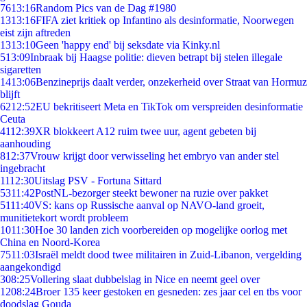
76
13:16
Random Pics van de Dag #1980
13
13:16
FIFA ziet kritiek op Infantino als desinformatie, Noorwegen
eist zijn aftreden
13
13:10
Geen 'happy end' bij seksdate via Kinky.nl
5
13:09
Inbraak bij Haagse politie: dieven betrapt bij stelen illegale
sigaretten
14
13:06
Benzineprijs daalt verder, onzekerheid over Straat van Hormuz
blijft
62
12:52
EU bekritiseert Meta en TikTok om verspreiden desinformatie
Ceuta
41
12:39
XR blokkeert A12 ruim twee uur, agent gebeten bij
aanhouding
8
12:37
Vrouw krijgt door verwisseling het embryo van ander stel
ingebracht
11
12:30
Uitslag PSV - Fortuna Sittard
53
11:42
PostNL-bezorger steekt bewoner na ruzie over pakket
51
11:40
VS: kans op Russische aanval op NAVO-land groeit,
munitietekort wordt probleem
10
11:30
Hoe 30 landen zich voorbereiden op mogelijke oorlog met
China en Noord-Korea
75
11:03
Israël meldt dood twee militairen in Zuid-Libanon, vergelding
aangekondigd
3
08:25
Vollering slaat dubbelslag in Nice en neemt geel over
12
08:24
Broer 135 keer gestoken en gesneden: zes jaar cel en tbs voor
doodslag Gouda