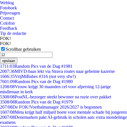
Weblog
Fotoboek
Prijsvragen
Contact
Colofon
Feedback
Tip de redactie
FOK!
FOK!
Scrollbar gebruiken
opslaan
17
11:03
Random Pics van de Dag #1981
20
07:36
MIVD-baas lekt via Strava routes naar geheime kazerne
16
06:35
VrijMiBabes #316 (not very sfw!)
76
01:09
Random Pics van de Dag #1980
12
08/08
Vrouw krijgt 30 maanden cel voor afpersing 12-jarige
misdienaar in kerk
53
08/08
PostNL-bezorger steekt bewoner na ruzie over pakket
35
08/08
Random Pics van de Dag #1979
2
07/08
De FOK!Voetbalmanager 2026/2027 is begonnen
16
07/08
Meta krijgt half miljard boete voor mentale schade bij jongeren
20
07/08
Denemarken pakt AI-gebruik in scholen aan: extra mondelinge
examens