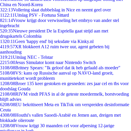
China en Noord-Korea
3
22:13
Vollering slaat dubbelslag in Nice en neemt geel over
11
22:11
Uitslag PSV - Fortuna Sittard
8
21:14
Vrouw krijgt door verwisseling het embryo van ander stel
ingebracht
5
20:35
Nieuwe president De la Espriella gaat strijd aan met
drugskartels Colombia
13
20:11
Geen 'happy end' bij seksdate via Kinky.nl
41
19:57
XR blokkeert A12 ruim twee uur, agent gebeten bij
aanhouding
3
19:21
Uitslag NEC - Telstar
22
15:00
Jesus Simulator komt naar Nintendo Switch
31
08/08
Britney Spears: "Ik geloof dat ik heb gefaald als moeder"
51
08/08
VS: kans op Russische aanval op NAVO-land groeit,
munitietekort wordt probleem
12
08/08
Broer 135 keer gestoken en gesneden: zes jaar cel en tbs voor
doodslag Gouda
21
08/08
RIVM vindt PFAS in al de geteste moedermelk, borstvoeding
blijft advies
62
08/08
EU bekritiseert Meta en TikTok om verspreiden desinformatie
Ceuta
43
08/08
Houthi's vallen Saoedi-Arabië en Jemen aan, dreigen met
blokkade olieroute
12
08/08
Vrouw krijgt 30 maanden cel voor afpersing 12-jarige
misdienaar in kerk