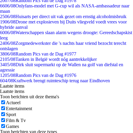
20
07/08
Random Pics van de Dag #1978
66
06/08
Onlyfans-model met G-cup wil als NASA-ambassadeur naar
maan
25
06/08
Huisarts per direct uit vak gezet om ernstig alcoholmisbruik
19
06/08
Drone met explosieven bij Duits vliegveld voedt vrees voor
hybride aanval
60
06/08
Waterschappen slaan alarm wegens droogte: Gereedschapskist
leeg
24
06/08
Zorgmedewerkster die 's nachts haar vriend bezocht terecht
ontslagen
38
06/08
Random Pics van de Dag #1977
21
05/08
Tanken in België wordt nóg aantrekkelijker
34
05/08
Dirk sluit supermarkt op de Wallen na golf van diefstal en
agressie
12
05/08
Random Pics van de Dag #1976
6
04/08
Kraftwerk brengt ruimteschip terug naar Eindhoven
Laatste items
Laatste items
Toon berichten uit deze thema's
Actueel
Entertainment
Sport
Film & Tv
Games
Toon berichten van deze types