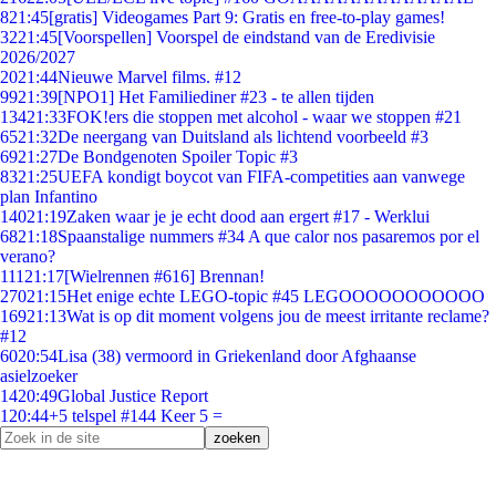
8
21:45
[gratis] Videogames Part 9: Gratis en free-to-play games!
32
21:45
[Voorspellen] Voorspel de eindstand van de Eredivisie
2026/2027
20
21:44
Nieuwe Marvel films. #12
99
21:39
[NPO1] Het Familiediner #23 - te allen tijden
134
21:33
FOK!ers die stoppen met alcohol - waar we stoppen #21
65
21:32
De neergang van Duitsland als lichtend voorbeeld #3
69
21:27
De Bondgenoten Spoiler Topic #3
83
21:25
UEFA kondigt boycot van FIFA-competities aan vanwege
plan Infantino
140
21:19
Zaken waar je je echt dood aan ergert #17 - Werklui
68
21:18
Spaanstalige nummers #34 A que calor nos pasaremos por el
verano?
111
21:17
[Wielrennen #616] Brennan!
270
21:15
Het enige echte LEGO-topic #45 LEGOOOOOOOOOOO
169
21:13
Wat is op dit moment volgens jou de meest irritante reclame?
#12
60
20:54
Lisa (38) vermoord in Griekenland door Afghaanse
asielzoeker
14
20:49
Global Justice Report
1
20:44
+5 telspel #144 Keer 5 =