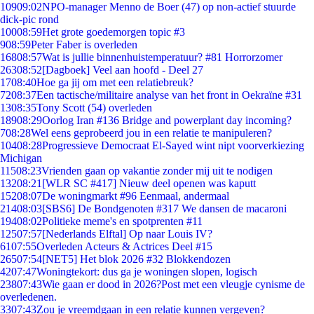
109
09:02
NPO-manager Menno de Boer (47) op non-actief stuurde
dick-pic rond
100
08:59
Het grote goedemorgen topic #3
9
08:59
Peter Faber is overleden
168
08:57
Wat is jullie binnenhuistemperatuur? #81 Horrorzomer
263
08:52
[Dagboek] Veel aan hoofd - Deel 27
17
08:40
Hoe ga jij om met een relatiebreuk?
72
08:37
Een tactische/militaire analyse van het front in Oekraïne #31
13
08:35
Tony Scott (54) overleden
189
08:29
Oorlog Iran #136 Bridge and powerplant day incoming?
7
08:28
Wel eens geprobeerd jou in een relatie te manipuleren?
104
08:28
Progressieve Democraat El-Sayed wint nipt voorverkiezing
Michigan
115
08:23
Vrienden gaan op vakantie zonder mij uit te nodigen
132
08:21
[WLR SC #417] Nieuw deel openen was kaputt
152
08:07
De woningmarkt #96 Eenmaal, andermaal
214
08:03
[SBS6] De Bondgenoten #317 We dansen de macaroni
194
08:02
Politieke meme's en spotprenten #11
125
07:57
[Nederlands Elftal] Op naar Louis IV?
61
07:55
Overleden Acteurs & Actrices Deel #15
265
07:54
[NET5] Het blok 2026 #32 Blokkendozen
42
07:47
Woningtekort: dus ga je woningen slopen, logisch
238
07:43
Wie gaan er dood in 2026?Post met een vleugje cynisme de
overledenen.
33
07:43
Zou je vreemdgaan in een relatie kunnen vergeven?