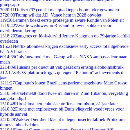
groepsapp
20
20:11
Duitser (93) crasht met quad tegen boom, vier gewonden
37
20:03
Trump wil dat J.D. Vance hem in 2028 opvolgt
1
19:50
Lemmen boekt eerste profzege in zware Ronde van Polen-rit
17
19:42
'Zwarte weduwes' in Rusland trouwen soldaten voor
overlijdensuitkering
13
18:20
Zangeres en Idols-jurylid Jerney Kaagman op 79-jarige leeftijd
overleden
9
15:21
Netflix-abonnees krijgen exclusieve early access tot uitgebreide
GTA VI trailer
60
14:35
Onlyfans-model met G-cup wil als NASA-ambassadeur naar
maan
22
14:09
Huisarts per direct uit vak gezet om ernstig alcoholmisbruik
3
12:12
XBOX platform krijgt zijn eigen "Platinum" achievements dit
jaar
12
11:27
Capibara's lopen Braziliaans parlementsgebouw Mato Grosso
binnen
55
10:59
Israël meldt dood twee militairen in Zuid-Libanon, vergelding
aangekondigd
15
10:48
Hiroshima herdenkt slachtoffers atoombom, 81 jaar later
16
10:32
Drone met explosieven bij Duits vliegveld voedt vrees voor
hybride aanval
34
10:28
Wakker Dier dient klacht in tegen insectenfabriek Protix om
duurzaamheidsclaims
22
10:16
Iran en Oman eens over route Straat van Hormuz, VS