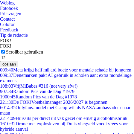
Weblog
Fotoboek
Prijsvragen
Contact
Colofon
Feedback
Tip de redactie
FOK!
FOK!
Scrollbar gebruiken
opslaan
0
09:40
Meta krijgt half miljard boete voor mentale schade bij jongeren
0
09:37
Denemarken pakt AI-gebruik in scholen aan: extra mondelinge
examens
1
08:03
VrijMiBabes #316 (not very sfw!)
9
07:34
Random Pics van de Dag #1979
19
00:45
Random Pics van de Dag #1978
2
21:30
De FOK!Voetbalmanager 2026/2027 is begonnen
60
14:35
Onlyfans-model met G-cup wil als NASA-ambassadeur naar
maan
22
14:09
Huisarts per direct uit vak gezet om ernstig alcoholmisbruik
16
10:32
Drone met explosieven bij Duits vliegveld voedt vrees voor
hybride aanval