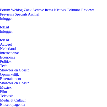
Forum
Weblog
Zoek
Actieve Items
Nieuws
Columns
Reviews
Previews
Specials
Archief
Inloggen
fok.nl
Inloggen
fok.nl
Actueel
Nederland
Internationaal
Economie
Politiek
Tech
Showbiz en Gossip
Opmerkelijk
Entertainment
Showbiz en Gossip
Muziek
Film
Televisie
Media & Cultuur
Bioscoopagenda