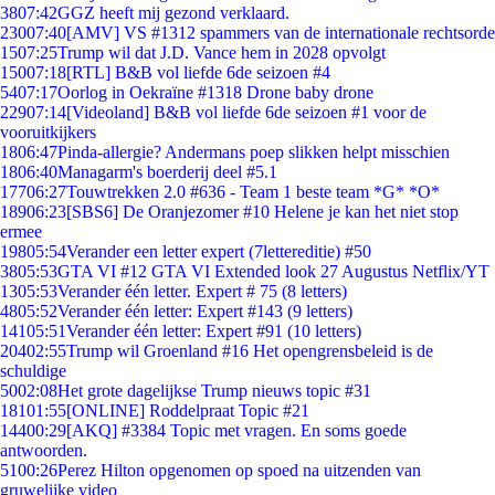
38
07:42
GGZ heeft mij gezond verklaard.
230
07:40
[AMV] VS #1312 spammers van de internationale rechtsorde
15
07:25
Trump wil dat J.D. Vance hem in 2028 opvolgt
150
07:18
[RTL] B&B vol liefde 6de seizoen #4
54
07:17
Oorlog in Oekraïne #1318 Drone baby drone
229
07:14
[Videoland] B&B vol liefde 6de seizoen #1 voor de
vooruitkijkers
18
06:47
Pinda-allergie? Andermans poep slikken helpt misschien
18
06:40
Managarm's boerderij deel #5.1
177
06:27
Touwtrekken 2.0 #636 - Team 1 beste team *G* *O*
189
06:23
[SBS6] De Oranjezomer #10 Helene je kan het niet stop
ermee
198
05:54
Verander een letter expert (7lettereditie) #50
38
05:53
GTA VI #12 GTA VI Extended look 27 Augustus Netflix/YT
13
05:53
Verander één letter. Expert # 75 (8 letters)
48
05:52
Verander één letter: Expert #143 (9 letters)
141
05:51
Verander één letter: Expert #91 (10 letters)
204
02:55
Trump wil Groenland #16 Het opengrensbeleid is de
schuldige
50
02:08
Het grote dagelijkse Trump nieuws topic #31
181
01:55
[ONLINE] Roddelpraat Topic #21
144
00:29
[AKQ] #3384 Topic met vragen. En soms goede
antwoorden.
51
00:26
Perez Hilton opgenomen op spoed na uitzenden van
gruwelijke video