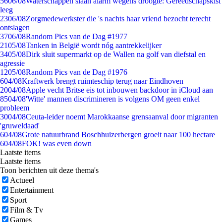
56
06/08
Waterschappen slaan alarm wegens droogte: Gereedschapskist
leeg
23
06/08
Zorgmedewerkster die 's nachts haar vriend bezocht terecht
ontslagen
37
06/08
Random Pics van de Dag #1977
21
05/08
Tanken in België wordt nóg aantrekkelijker
34
05/08
Dirk sluit supermarkt op de Wallen na golf van diefstal en
agressie
12
05/08
Random Pics van de Dag #1976
6
04/08
Kraftwerk brengt ruimteschip terug naar Eindhoven
20
04/08
Apple vecht Britse eis tot inbouwen backdoor in iCloud aan
85
04/08
'Witte' mannen discrimineren is volgens OM geen enkel
probleem
30
04/08
Ceuta-leider noemt Marokkaanse grensaanval door migranten
'gruweldaad'
6
04/08
Grote natuurbrand Boschhuizerbergen groeit naar 100 hectare
6
04/08
FOK! was even down
Laatste items
Laatste items
Toon berichten uit deze thema's
Actueel
Entertainment
Sport
Film & Tv
Games