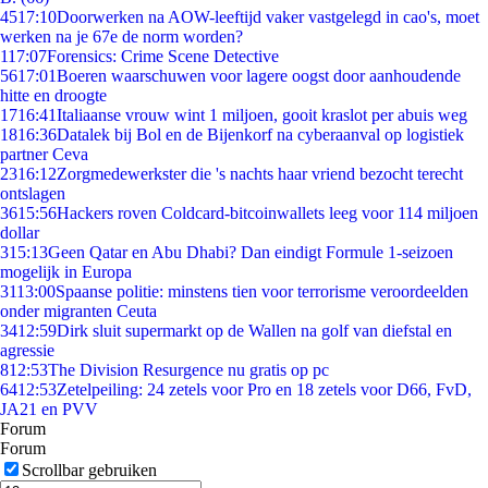
45
17:10
Doorwerken na AOW-leeftijd vaker vastgelegd in cao's, moet
werken na je 67e de norm worden?
1
17:07
Forensics: Crime Scene Detective
56
17:01
Boeren waarschuwen voor lagere oogst door aanhoudende
hitte en droogte
17
16:41
Italiaanse vrouw wint 1 miljoen, gooit kraslot per abuis weg
18
16:36
Datalek bij Bol en de Bijenkorf na cyberaanval op logistiek
partner Ceva
23
16:12
Zorgmedewerkster die 's nachts haar vriend bezocht terecht
ontslagen
36
15:56
Hackers roven Coldcard-bitcoinwallets leeg voor 114 miljoen
dollar
3
15:13
Geen Qatar en Abu Dhabi? Dan eindigt Formule 1-seizoen
mogelijk in Europa
31
13:00
Spaanse politie: minstens tien voor terrorisme veroordeelden
onder migranten Ceuta
34
12:59
Dirk sluit supermarkt op de Wallen na golf van diefstal en
agressie
8
12:53
The Division Resurgence nu gratis op pc
64
12:53
Zetelpeiling: 24 zetels voor Pro en 18 zetels voor D66, FvD,
JA21 en PVV
Forum
Forum
Scrollbar gebruiken