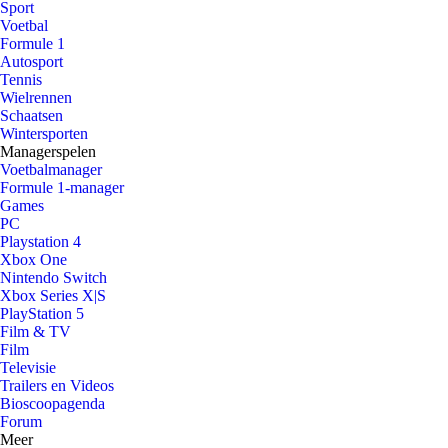
Sport
Voetbal
Formule 1
Autosport
Tennis
Wielrennen
Schaatsen
Wintersporten
Managerspelen
Voetbalmanager
Formule 1-manager
Games
PC
Playstation 4
Xbox One
Nintendo Switch
Xbox Series X|S
PlayStation 5
Film & TV
Film
Televisie
Trailers en Videos
Bioscoopagenda
Forum
Meer