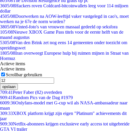
8
05/08
The Division Resurgence nu gratis op pc
36
05/08
Hackers roven Coldcard-bitcoinwallets leeg voor 114 miljoen
dollar
45
05/08
Doorwerken na AOW-leeftijd vaker vastgelegd in cao's, moet
werken na je 67e de norm worden?
38
05/08
Vinted-foto's van vrouwen massaal gedeeld op seksfora
1
05/08
Nieuwe XBOX Game Pass titels voor de eerste helft van de
maand augustus
53
05/08
Van den Brink zet nog eens 14 gemeenten onder toezicht om
spreidingswet
18
05/08
Iran overweegt Europese hulp bij ruimen mijnen in Straat van
Hormuz
Actieve items
Actieve items
Scrollbar gebruiken
opslaan
7
09:41
Peter Faber (82) overleden
9
09:41
Random Pics van de Dag #1979
60
09:36
Onlyfans-model met G-cup wil als NASA-ambassadeur naar
maan
3
09:33
XBOX platform krijgt zijn eigen "Platinum" achievements dit
jaar
9
09:30
Netflix-abonnees krijgen exclusieve early access tot uitgebreide
GTA VI trailer