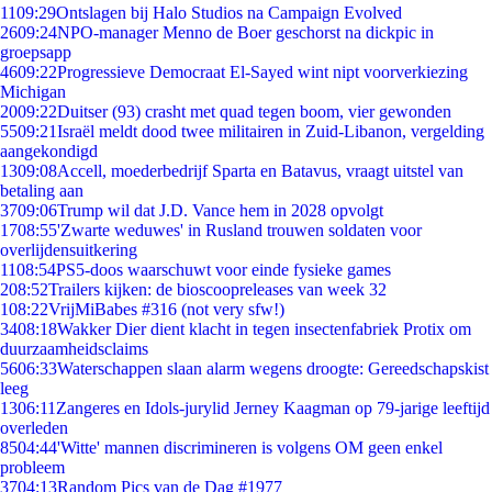
11
09:29
Ontslagen bij Halo Studios na Campaign Evolved
26
09:24
NPO-manager Menno de Boer geschorst na dickpic in
groepsapp
46
09:22
Progressieve Democraat El-Sayed wint nipt voorverkiezing
Michigan
20
09:22
Duitser (93) crasht met quad tegen boom, vier gewonden
55
09:21
Israël meldt dood twee militairen in Zuid-Libanon, vergelding
aangekondigd
13
09:08
Accell, moederbedrijf Sparta en Batavus, vraagt uitstel van
betaling aan
37
09:06
Trump wil dat J.D. Vance hem in 2028 opvolgt
17
08:55
'Zwarte weduwes' in Rusland trouwen soldaten voor
overlijdensuitkering
11
08:54
PS5-doos waarschuwt voor einde fysieke games
2
08:52
Trailers kijken: de bioscoopreleases van week 32
1
08:22
VrijMiBabes #316 (not very sfw!)
34
08:18
Wakker Dier dient klacht in tegen insectenfabriek Protix om
duurzaamheidsclaims
56
06:33
Waterschappen slaan alarm wegens droogte: Gereedschapskist
leeg
13
06:11
Zangeres en Idols-jurylid Jerney Kaagman op 79-jarige leeftijd
overleden
85
04:44
'Witte' mannen discrimineren is volgens OM geen enkel
probleem
37
04:13
Random Pics van de Dag #1977