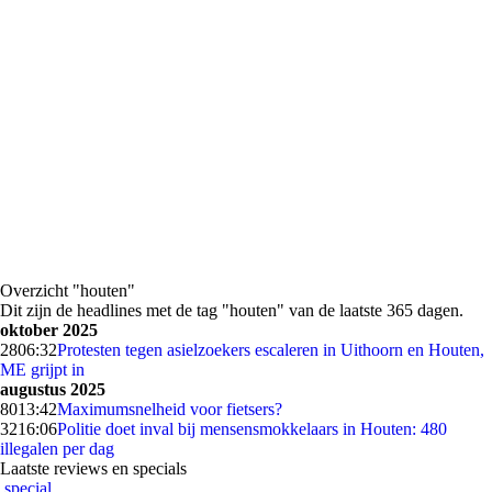
Overzicht "houten"
Dit zijn de headlines met de tag "houten" van de laatste 365 dagen.
oktober 2025
28
06:32
Protesten tegen asielzoekers escaleren in Uithoorn en Houten,
ME grijpt in
augustus 2025
80
13:42
Maximumsnelheid voor fietsers?
32
16:06
Politie doet inval bij mensensmokkelaars in Houten: 480
illegalen per dag
Laatste reviews en specials
special