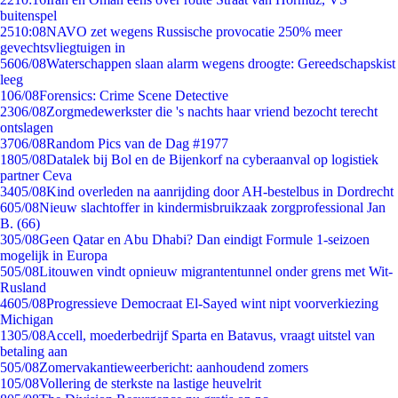
buitenspel
25
10:08
NAVO zet wegens Russische provocatie 250% meer
gevechtsvliegtuigen in
56
06/08
Waterschappen slaan alarm wegens droogte: Gereedschapskist
leeg
1
06/08
Forensics: Crime Scene Detective
23
06/08
Zorgmedewerkster die 's nachts haar vriend bezocht terecht
ontslagen
37
06/08
Random Pics van de Dag #1977
18
05/08
Datalek bij Bol en de Bijenkorf na cyberaanval op logistiek
partner Ceva
34
05/08
Kind overleden na aanrijding door AH-bestelbus in Dordrecht
6
05/08
Nieuw slachtoffer in kindermisbruikzaak zorgprofessional Jan
B. (66)
3
05/08
Geen Qatar en Abu Dhabi? Dan eindigt Formule 1-seizoen
mogelijk in Europa
5
05/08
Litouwen vindt opnieuw migrantentunnel onder grens met Wit-
Rusland
46
05/08
Progressieve Democraat El-Sayed wint nipt voorverkiezing
Michigan
13
05/08
Accell, moederbedrijf Sparta en Batavus, vraagt uitstel van
betaling aan
5
05/08
Zomervakantieweerbericht: aanhoudend zomers
1
05/08
Vollering de sterkste na lastige heuvelrit