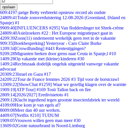
opslaan
6
09:41
97-jarige Betty verbreekt opnieuw record als oudste
248
09:41
Totale zonsverduistering 12-08-2026 (Groenland, IJsland en
Spanje) #1
99
09:40
[INFLUENCERS #295] Van flodderslinger tot Shrek-crème
248
09:40
Asielzoekers #22 : Het Europese migratiepact gaat in
42
09:39
Zoon(11) onderneemt werkelijk geen reet in de vakantie
9
09:35
[Boekbespreking] Yesteryear - Caro Claire Burke
12
09:34
[Crowdfunding] #443 Rentestijgingen?
92
09:28
Migranten breken door grens naar Ceuta in Spanje,l #10
14
09:28
Op vakantie met (kleine) kinderen #30
14
09:24
Rechtszaak dodelijk ongeluk uitgesteld vanwege vakantie
advocaat
203
09:23
Israel en Gaza #17
242
09:22
Tour de France femmes 2026 #3 Tijd voor de borstcrawl
120
09:22
[ShowChat #1259] Waar we gezellig klagen over de warmte
19
09:19
[ATP Tour] #169 Tosti Tallon back on fire
28
09:14
[2026/2027] Eredivisietoto #1
29
09:12
Klacht ingediend tegen grootste insectenfabriek ter wereld
41
09:09
Hoe kom je van egels af?
80
09:08
Meer dan 40 uur werken.
44
09:07
[Netflix #210] TUDUM
19
09:05
Vrouwen willen geen man meer #30
136
09:02
Grote natuurbrand in Noord-Limburg