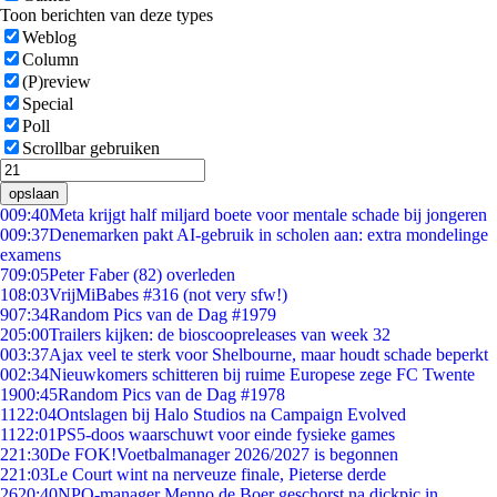
Toon berichten van deze types
Weblog
Column
(P)review
Special
Poll
Scrollbar gebruiken
opslaan
0
09:40
Meta krijgt half miljard boete voor mentale schade bij jongeren
0
09:37
Denemarken pakt AI-gebruik in scholen aan: extra mondelinge
examens
7
09:05
Peter Faber (82) overleden
1
08:03
VrijMiBabes #316 (not very sfw!)
9
07:34
Random Pics van de Dag #1979
2
05:00
Trailers kijken: de bioscoopreleases van week 32
0
03:37
Ajax veel te sterk voor Shelbourne, maar houdt schade beperkt
0
02:34
Nieuwkomers schitteren bij ruime Europese zege FC Twente
19
00:45
Random Pics van de Dag #1978
11
22:04
Ontslagen bij Halo Studios na Campaign Evolved
11
22:01
PS5-doos waarschuwt voor einde fysieke games
2
21:30
De FOK!Voetbalmanager 2026/2027 is begonnen
2
21:03
Le Court wint na nerveuze finale, Pieterse derde
26
20:40
NPO-manager Menno de Boer geschorst na dickpic in