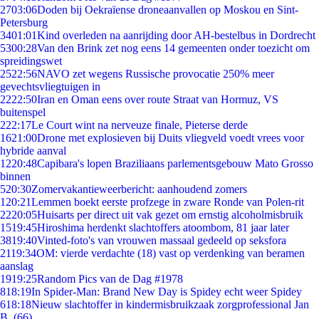
27
03:06
Doden bij Oekraïense droneaanvallen op Moskou en Sint-
Petersburg
34
01:01
Kind overleden na aanrijding door AH-bestelbus in Dordrecht
53
00:28
Van den Brink zet nog eens 14 gemeenten onder toezicht om
spreidingswet
25
22:56
NAVO zet wegens Russische provocatie 250% meer
gevechtsvliegtuigen in
22
22:50
Iran en Oman eens over route Straat van Hormuz, VS
buitenspel
2
22:17
Le Court wint na nerveuze finale, Pieterse derde
16
21:00
Drone met explosieven bij Duits vliegveld voedt vrees voor
hybride aanval
12
20:48
Capibara's lopen Braziliaans parlementsgebouw Mato Grosso
binnen
5
20:30
Zomervakantieweerbericht: aanhoudend zomers
1
20:21
Lemmen boekt eerste profzege in zware Ronde van Polen-rit
22
20:05
Huisarts per direct uit vak gezet om ernstig alcoholmisbruik
15
19:45
Hiroshima herdenkt slachtoffers atoombom, 81 jaar later
38
19:40
Vinted-foto's van vrouwen massaal gedeeld op seksfora
21
19:34
OM: vierde verdachte (18) vast op verdenking van beramen
aanslag
19
19:25
Random Pics van de Dag #1978
8
18:19
In Spider-Man: Brand New Day is Spidey echt weer Spidey
6
18:18
Nieuw slachtoffer in kindermisbruikzaak zorgprofessional Jan
B. (66)