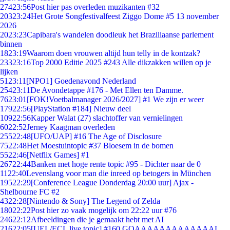
274
23:56
Post hier pas overleden muzikanten #32
203
23:24
Het Grote Songfestivalfeest Ziggo Dome #5 13 november
2026
20
23:23
Capibara's wandelen doodleuk het Braziliaanse parlement
binnen
18
23:19
Waarom doen vrouwen altijd hun telly in de kontzak?
233
23:16
Top 2000 Editie 2025 #243 Alle dikzakken willen op je
lijken
51
23:11
[NPO1] Goedenavond Nederland
254
23:11
De Avondetappe #176 - Met Ellen ten Damme.
76
23:01
[FOK!Voetbalmanager 2026/2027] #1 We zijn er weer
179
22:56
[PlayStation #184] Nieuw deel
109
22:56
Kapper Walat (27) slachtoffer van vernielingen
60
22:52
Jerney Kaagman overleden
255
22:48
[UFO/UAP] #16 The Age of Disclosure
75
22:48
Het Moestuintopic #37 Bloesem in de bomen
55
22:46
[Netflix Games] #1
267
22:44
Banken met hoge rente topic #95 - Dichter naar de 0
11
22:40
Levenslang voor man die inreed op betogers in München
195
22:29
[Conference League Donderdag 20:00 uur] Ajax -
Shelbourne FC #2
43
22:28
[Nintendo & Sony] The Legend of Zelda
180
22:22
Post hier zo vaak mogelijk om 22:22 uur #76
246
22:12
Afbeeldingen die je gemaakt hebt met AI
216
22:05
[UEL/ECL live topic] #160 GOAAAAAAAAAAAAAL