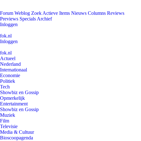
Forum
Weblog
Zoek
Actieve Items
Nieuws
Columns
Reviews
Previews
Specials
Archief
Inloggen
fok.nl
Inloggen
fok.nl
Actueel
Nederland
Internationaal
Economie
Politiek
Tech
Showbiz en Gossip
Opmerkelijk
Entertainment
Showbiz en Gossip
Muziek
Film
Televisie
Media & Cultuur
Bioscoopagenda