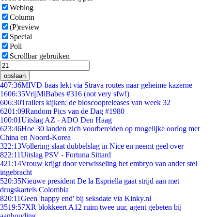
Weblog
Column
(P)review
Special
Poll
Scrollbar gebruiken
opslaan
4
07:36
MIVD-baas lekt via Strava routes naar geheime kazerne
16
06:35
VrijMiBabes #316 (not very sfw!)
6
06:30
Trailers kijken: de bioscoopreleases van week 32
62
01:09
Random Pics van de Dag #1980
1
00:01
Uitslag AZ - ADO Den Haag
6
23:46
Hoe 30 landen zich voorbereiden op mogelijke oorlog met
China en Noord-Korea
3
22:13
Vollering slaat dubbelslag in Nice en neemt geel over
8
22:11
Uitslag PSV - Fortuna Sittard
4
21:14
Vrouw krijgt door verwisseling het embryo van ander stel
ingebracht
5
20:35
Nieuwe president De la Espriella gaat strijd aan met
drugskartels Colombia
8
20:11
Geen 'happy end' bij seksdate via Kinky.nl
35
19:57
XR blokkeert A12 ruim twee uur, agent gebeten bij
aanhouding