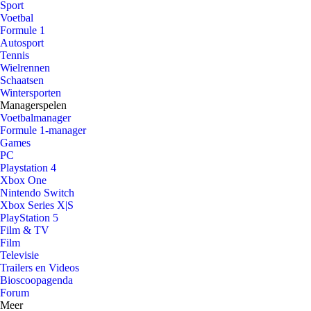
Sport
Voetbal
Formule 1
Autosport
Tennis
Wielrennen
Schaatsen
Wintersporten
Managerspelen
Voetbalmanager
Formule 1-manager
Games
PC
Playstation 4
Xbox One
Nintendo Switch
Xbox Series X|S
PlayStation 5
Film & TV
Film
Televisie
Trailers en Videos
Bioscoopagenda
Forum
Meer