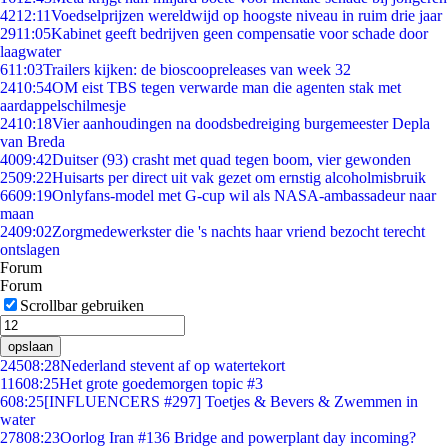
42
12:11
Voedselprijzen wereldwijd op hoogste niveau in ruim drie jaar
29
11:05
Kabinet geeft bedrijven geen compensatie voor schade door
laagwater
6
11:03
Trailers kijken: de bioscoopreleases van week 32
24
10:54
OM eist TBS tegen verwarde man die agenten stak met
aardappelschilmesje
24
10:18
Vier aanhoudingen na doodsbedreiging burgemeester Depla
van Breda
40
09:42
Duitser (93) crasht met quad tegen boom, vier gewonden
25
09:22
Huisarts per direct uit vak gezet om ernstig alcoholmisbruik
66
09:19
Onlyfans-model met G-cup wil als NASA-ambassadeur naar
maan
24
09:02
Zorgmedewerkster die 's nachts haar vriend bezocht terecht
ontslagen
Forum
Forum
Scrollbar gebruiken
opslaan
245
08:28
Nederland stevent af op watertekort
116
08:25
Het grote goedemorgen topic #3
6
08:25
[INFLUENCERS #297] Toetjes & Bevers & Zwemmen in
water
278
08:23
Oorlog Iran #136 Bridge and powerplant day incoming?