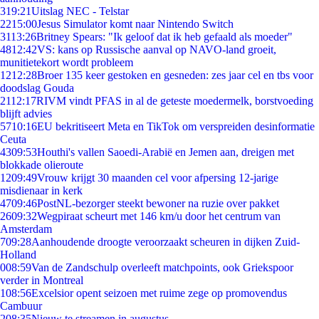
3
19:21
Uitslag NEC - Telstar
22
15:00
Jesus Simulator komt naar Nintendo Switch
31
13:26
Britney Spears: "Ik geloof dat ik heb gefaald als moeder"
48
12:42
VS: kans op Russische aanval op NAVO-land groeit,
munitietekort wordt probleem
12
12:28
Broer 135 keer gestoken en gesneden: zes jaar cel en tbs voor
doodslag Gouda
21
12:17
RIVM vindt PFAS in al de geteste moedermelk, borstvoeding
blijft advies
57
10:16
EU bekritiseert Meta en TikTok om verspreiden desinformatie
Ceuta
43
09:53
Houthi's vallen Saoedi-Arabië en Jemen aan, dreigen met
blokkade olieroute
12
09:49
Vrouw krijgt 30 maanden cel voor afpersing 12-jarige
misdienaar in kerk
47
09:46
PostNL-bezorger steekt bewoner na ruzie over pakket
26
09:32
Wegpiraat scheurt met 146 km/u door het centrum van
Amsterdam
7
09:28
Aanhoudende droogte veroorzaakt scheuren in dijken Zuid-
Holland
0
08:59
Van de Zandschulp overleeft matchpoints, ook Griekspoor
verder in Montreal
1
08:56
Excelsior opent seizoen met ruime zege op promovendus
Cambuur
2
08:35
Nieuw te streamen in augustus