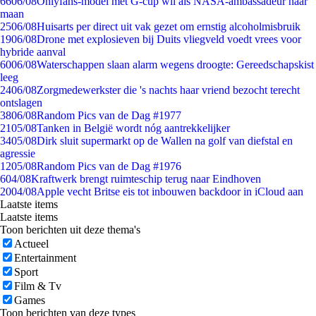
66
06/08
Onlyfans-model met G-cup wil als NASA-ambassadeur naar
maan
25
06/08
Huisarts per direct uit vak gezet om ernstig alcoholmisbruik
19
06/08
Drone met explosieven bij Duits vliegveld voedt vrees voor
hybride aanval
60
06/08
Waterschappen slaan alarm wegens droogte: Gereedschapskist
leeg
24
06/08
Zorgmedewerkster die 's nachts haar vriend bezocht terecht
ontslagen
38
06/08
Random Pics van de Dag #1977
21
05/08
Tanken in België wordt nóg aantrekkelijker
34
05/08
Dirk sluit supermarkt op de Wallen na golf van diefstal en
agressie
12
05/08
Random Pics van de Dag #1976
6
04/08
Kraftwerk brengt ruimteschip terug naar Eindhoven
20
04/08
Apple vecht Britse eis tot inbouwen backdoor in iCloud aan
Laatste items
Laatste items
Toon berichten uit deze thema's
Actueel
Entertainment
Sport
Film & Tv
Games
Toon berichten van deze types