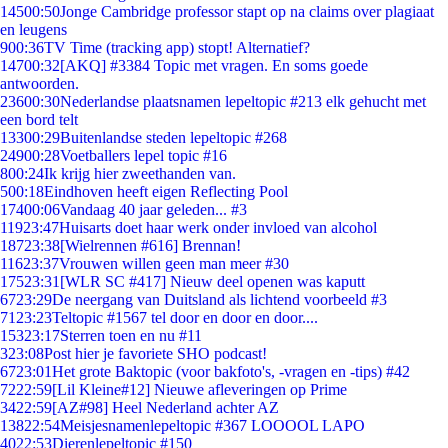
145
00:50
Jonge Cambridge professor stapt op na claims over plagiaat
en leugens
9
00:36
TV Time (tracking app) stopt! Alternatief?
147
00:32
[AKQ] #3384 Topic met vragen. En soms goede
antwoorden.
236
00:30
Nederlandse plaatsnamen lepeltopic #213 elk gehucht met
een bord telt
133
00:29
Buitenlandse steden lepeltopic #268
249
00:28
Voetballers lepel topic #16
8
00:24
Ik krijg hier zweethanden van.
5
00:18
Eindhoven heeft eigen Reflecting Pool
174
00:06
Vandaag 40 jaar geleden... #3
119
23:47
Huisarts doet haar werk onder invloed van alcohol
187
23:38
[Wielrennen #616] Brennan!
116
23:37
Vrouwen willen geen man meer #30
175
23:31
[WLR SC #417] Nieuw deel openen was kaputt
67
23:29
De neergang van Duitsland als lichtend voorbeeld #3
71
23:23
Teltopic #1567 tel door en door en door....
153
23:17
Sterren toen en nu #11
3
23:08
Post hier je favoriete SHO podcast!
67
23:01
Het grote Baktopic (voor bakfoto's, -vragen en -tips) #42
72
22:59
[Lil Kleine#12] Nieuwe afleveringen op Prime
34
22:59
[AZ#98] Heel Nederland achter AZ
138
22:54
Meisjesnamenlepeltopic #367 LOOOOL LAPO
40
22:53
Dierenlepeltopic #150