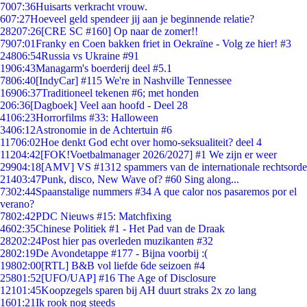
70
07:36
Huisarts verkracht vrouw.
6
07:27
Hoeveel geld spendeer jij aan je beginnende relatie?
282
07:26
[CRE SC #160] Op naar de zomer!!
79
07:01
Franky en Coen bakken friet in Oekraïne - Volg ze hier! #3
248
06:54
Russia vs Ukraine #91
19
06:43
Managarm's boerderij deel #5.1
78
06:40
[IndyCar] #115 We're in Nashville Tennessee
169
06:37
Traditioneel tekenen #6; met honden
2
06:36
[Dagboek] Veel aan hoofd - Deel 28
41
06:23
Horrorfilms #33: Halloween
34
06:12
Astronomie in de Achtertuin #6
117
06:02
Hoe denkt God echt over homo-seksualiteit? deel 4
112
04:42
[FOK!Voetbalmanager 2026/2027] #1 We zijn er weer
299
04:18
[AMV] VS #1312 spammers van de internationale rechtsorde
214
03:47
Punk, disco, New Wave of? #60 Sing along...
73
02:44
Spaanstalige nummers #34 A que calor nos pasaremos por el
verano?
78
02:42
PDC Nieuws #15: Matchfixing
46
02:35
Chinese Politiek #1 - Het Pad van de Draak
282
02:24
Post hier pas overleden muzikanten #32
28
02:19
De Avondetappe #177 - Bijna voorbij :(
198
02:00
[RTL] B&B vol liefde 6de seizoen #4
258
01:52
[UFO/UAP] #16 The Age of Disclosure
121
01:45
Koopzegels sparen bij AH duurt straks 2x zo lang
16
01:21
Ik rook nog steeds