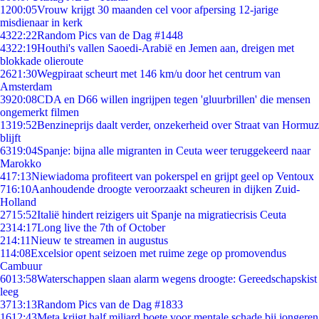
12
00:05
Vrouw krijgt 30 maanden cel voor afpersing 12-jarige
misdienaar in kerk
43
22:22
Random Pics van de Dag #1448
43
22:19
Houthi's vallen Saoedi-Arabië en Jemen aan, dreigen met
blokkade olieroute
26
21:30
Wegpiraat scheurt met 146 km/u door het centrum van
Amsterdam
39
20:08
CDA en D66 willen ingrijpen tegen 'gluurbrillen' die mensen
ongemerkt filmen
13
19:52
Benzineprijs daalt verder, onzekerheid over Straat van Hormuz
blijft
63
19:04
Spanje: bijna alle migranten in Ceuta weer teruggekeerd naar
Marokko
4
17:13
Niewiadoma profiteert van pokerspel en grijpt geel op Ventoux
7
16:10
Aanhoudende droogte veroorzaakt scheuren in dijken Zuid-
Holland
27
15:52
Italië hindert reizigers uit Spanje na migratiecrisis Ceuta
23
14:17
Long live the 7th of October
2
14:11
Nieuw te streamen in augustus
1
14:08
Excelsior opent seizoen met ruime zege op promovendus
Cambuur
60
13:58
Waterschappen slaan alarm wegens droogte: Gereedschapskist
leeg
37
13:13
Random Pics van de Dag #1833
16
12:43
Meta krijgt half miljard boete voor mentale schade bij jongeren