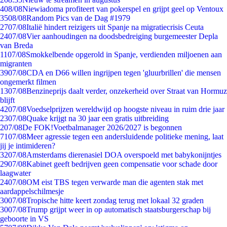
4
08/08
Niewiadoma profiteert van pokerspel en grijpt geel op Ventoux
35
08/08
Random Pics van de Dag #1979
27
07/08
Italië hindert reizigers uit Spanje na migratiecrisis Ceuta
24
07/08
Vier aanhoudingen na doodsbedreiging burgemeester Depla
van Breda
11
07/08
Smokkelbende opgerold in Spanje, verdienden miljoenen aan
migranten
39
07/08
CDA en D66 willen ingrijpen tegen 'gluurbrillen' die mensen
ongemerkt filmen
13
07/08
Benzineprijs daalt verder, onzekerheid over Straat van Hormuz
blijft
42
07/08
Voedselprijzen wereldwijd op hoogste niveau in ruim drie jaar
23
07/08
Quake krijgt na 30 jaar een gratis uitbreiding
2
07/08
De FOK!Voetbalmanager 2026/2027 is begonnen
71
07/08
Meer agressie tegen een andersluidende politieke mening, laat
jij je intimideren?
32
07/08
Amsterdams dierenasiel DOA overspoeld met babykonijntjes
29
07/08
Kabinet geeft bedrijven geen compensatie voor schade door
laagwater
24
07/08
OM eist TBS tegen verwarde man die agenten stak met
aardappelschilmesje
30
07/08
Tropische hitte keert zondag terug met lokaal 32 graden
30
07/08
Trump grijpt weer in op automatisch staatsburgerschap bij
geboorte in VS