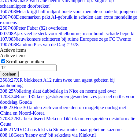
57
07/08
Dikke Van Dale neemt 'vulvalippen' op: 'stigma op
schaamlippen doorbreken'
16
07/08
Meta krijgt half miljard boete voor mentale schade bij jongeren
20
07/08
Denemarken pakt AI-gebruik in scholen aan: extra mondelinge
examens
25
07/08
Peter Faber (82) overleden
0
07/08
Ajax veel te sterk voor Shelbourne, maar houdt schade beperkt
1
07/08
Nieuwkomers schitteren bij ruime Europese zege FC Twente
19
07/08
Random Pics van de Dag #1978
Actieve items
Actieve items
Scrollbar gebruiken
opslaan
35
08:27
XR blokkeert A12 ruim twee uur, agent gebeten bij
aanhouding
3
08:25
Vollering slaat dubbelslag in Nice en neemt geel over
12
08:24
Broer 135 keer gestoken en gesneden: zes jaar cel en tbs voor
doodslag Gouda
6
08:23
Hoe 30 landen zich voorbereiden op mogelijke oorlog met
China en Noord-Korea
57
08:22
EU bekritiseert Meta en TikTok om verspreiden desinformatie
Ceuta
4
08:21
MIVD-baas lekt via Strava routes naar geheime kazerne
8
08:18
Geen 'happy end' bij seksdate via Kinky.nl