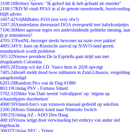
31
08:18
Britney Spears: "Ik geloof dat ik heb gefaald als moeder"
21
08:17
RIVM vindt PFAS in al de geteste moedermelk, borstvoeding
blijft advies
16
07:42
VrijMiBabes #316 (not very sfw!)
32
07:20
Amsterdams dierenasiel DOA overspoeld met babykonijntjes
71
06:36
Meer agressie tegen een andersluidende politieke mening, laat
jij je intimideren?
47
05:37
PostNL-bezorger steekt bewoner na ruzie over pakket
48
05:34
VS: kans op Russische aanval op NAVO-land groeit,
munitietekort wordt probleem
5
05:32
Nieuwe president De la Espriella gaat strijd aan met
drugskartels Colombia
49
05:28
Trump wil dat J.D. Vance hem in 2028 opvolgt
74
05:24
Israël meldt dood twee militairen in Zuid-Libanon, vergelding
aangekondigd
62
03:28
Random Pics van de Dag #1980
8
03:19
Uitslag PSV - Fortuna Sittard
57
02:32
Dikke Van Dale neemt 'vulvalippen' op: 'stigma op
schaamlippen doorbreken'
40
00:59
Vinted-foto's van vrouwen massaal gedeeld op seksfora
22
00:28
Jesus Simulator komt naar Nintendo Switch
1
00:25
Uitslag AZ - ADO Den Haag
4
00:10
Vrouw krijgt door verwisseling het embryo van ander stel
ingebracht
3
00:07
Uitslag NEC - Telstar