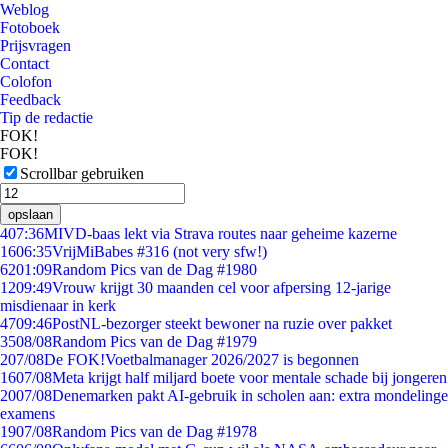
Weblog
Fotoboek
Prijsvragen
Contact
Colofon
Feedback
Tip de redactie
FOK!
FOK!
Scrollbar gebruiken
opslaan
4
07:36
MIVD-baas lekt via Strava routes naar geheime kazerne
16
06:35
VrijMiBabes #316 (not very sfw!)
62
01:09
Random Pics van de Dag #1980
12
09:49
Vrouw krijgt 30 maanden cel voor afpersing 12-jarige
misdienaar in kerk
47
09:46
PostNL-bezorger steekt bewoner na ruzie over pakket
35
08/08
Random Pics van de Dag #1979
2
07/08
De FOK!Voetbalmanager 2026/2027 is begonnen
16
07/08
Meta krijgt half miljard boete voor mentale schade bij jongeren
20
07/08
Denemarken pakt AI-gebruik in scholen aan: extra mondelinge
examens
19
07/08
Random Pics van de Dag #1978