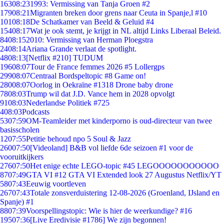
163
08:23
1993: Vermissing van Tanja Groen #2
179
08:21
Migranten breken door grens naar Ceuta in Spanje,l #10
101
08:18
De Schatkamer van Beeld & Geluid #4
154
08:17
Wat je ook stemt, je krijgt in NL altijd Links Liberaal Beleid.
84
08:15
2010: Vermissing van Herman Ploegstra
24
08:14
Ariana Grande verlaat de spotlight.
48
08:13
[Netflix #210] TUDUM
196
08:07
Tour de France femmes 2026 #5 Lollergps
299
08:07
Centraal Bordspeltopic #8 Game on!
280
08:07
Oorlog in Oekraïne #1318 Drone baby drone
78
08:03
Trump wil dat J.D. Vance hem in 2028 opvolgt
91
08:03
Nederlandse Politiek #725
4
08:03
Podcasts
53
07:59
OM-Teamleider met kinderporno is oud-directeur van twee
basisscholen
12
07:55
Petitie behoud npo 5 Soul & Jazz
260
07:50
[Videoland] B&B vol liefde 6de seizoen #1 voor de
vooruitkijkers
276
07:50
Het enige echte LEGO-topic #45 LEGOOOOOOOOOOO
87
07:49
GTA VI #12 GTA VI Extended look 27 Augustus Netflix/YT
58
07:43
Eeuwig voortleven
267
07:43
Totale zonsverduistering 12-08-2026 (Groenland, IJsland en
Spanje) #1
88
07:39
Voorspellingstopic: Wie is hier de weerkundige? #16
195
07:36
[Live Eredivisie #1786] We zijn begonnen!