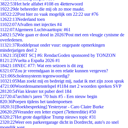
38
22:53
Het hele alfabet #108 en 4letterwoord
19
22:29
de beheerder die mij oh zo moe maakt.
185
22:22
Post hier zo vaak mogelijk om 22:22 uur #76
126
22:13
Nederland toen
110
22:07
Afvallen met injecties #4
11
22:07
Algemeen Luchtvaarttopic #61
249
21:52
Wie gaan er dood in 2026?Post met een vleugje cynisme de
overledenen.
113
21:37
Roddelpraat onder vuur: ongepaste opmerkingen
minderjarigen deel 2
136
21:35
[DRT SC] #6: RendacGoden sponsored by TONZON
81
21:23
Vuelta a España 2026 #1
184
21:18
NEC #77: Wat een seizoen is dit zeg
63
21:07
Zou je vreemdgaan in een relatie kunnen vergeven?
3
21:06
Scholensysteem tegenwoordig?
103
21:05
Man zoekt mij en bedreigt mij, nadat ik met zijn zoon sprak
47
21:00
Woordensamenstelspel #1184 met 2 woorden spreken SVP
281
20:54
Van kleuter tot puber deel 184
227
20:47
archito's jaren '70 huis #5 - Een nieuw begin
8
20:36
Poepen tijdens het tandenpoetsen
18
20:31
[Boekbespreking] Yesteryear - Caro Claire Burke
206
20:29
Verander een letter expert (7lettereditie) #50
63
20:27
Het grote dagelijkse Trump nieuws topic #31
23
20:22
Weer een parkeergarage dicht in Dordrecht, auto's zo snel
mogelijk weg