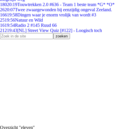
180
20:19
Touwtrekken 2.0 #636 - Team 1 beste team *G* *O*
26
20:07
Twee zwaargewonden bij eenzijdig ongeval Zeeland.
166
19:58
Dingen waar je enorm vrolijk van wordt #3
25
19:56
Natuur en Wild
16
19:54
Radio 2 #145 Ruud 66
212
19:43
[NL] Street View Quiz [#122] - Loogisch toch
Overzicht "eleven"