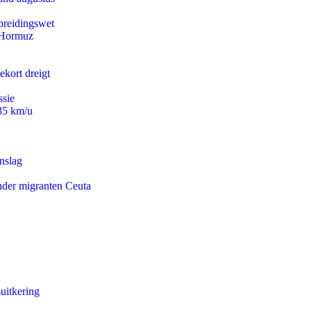
preidingswet
n Hormuz
ekort dreigt
ssie
235 km/u
nslag
onder migranten Ceuta
uitkering