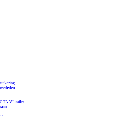
uitkering
overleden
 GTA VI trailer
maan
ar