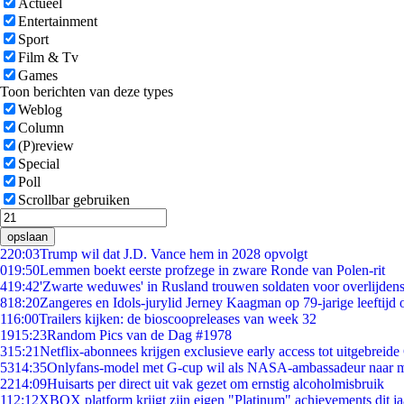
Actueel
Entertainment
Sport
Film & Tv
Games
Toon berichten van deze types
Weblog
Column
(P)review
Special
Poll
Scrollbar gebruiken
opslaan
2
20:03
Trump wil dat J.D. Vance hem in 2028 opvolgt
0
19:50
Lemmen boekt eerste profzege in zware Ronde van Polen-rit
4
19:42
'Zwarte weduwes' in Rusland trouwen soldaten voor overlijdens
8
18:20
Zangeres en Idols-jurylid Jerney Kaagman op 79-jarige leeftijd 
1
16:00
Trailers kijken: de bioscoopreleases van week 32
19
15:23
Random Pics van de Dag #1978
3
15:21
Netflix-abonnees krijgen exclusieve early access tot uitgebreide
53
14:35
Onlyfans-model met G-cup wil als NASA-ambassadeur naar 
22
14:09
Huisarts per direct uit vak gezet om ernstig alcoholmisbruik
1
12:12
XBOX platform krijgt zijn eigen "Platinum" achievements dit ja