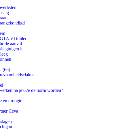
overleden
nslag
maan
g aangekondigd
eem
 GTA VI trailer
bride aanval
iegtuigen in
 leeg
binnen
. (66)
duurzaamheidsclaims
el
 werken na je 67e de norm worden?
e en droogte
rtner Ceva
tslagen
ichigan