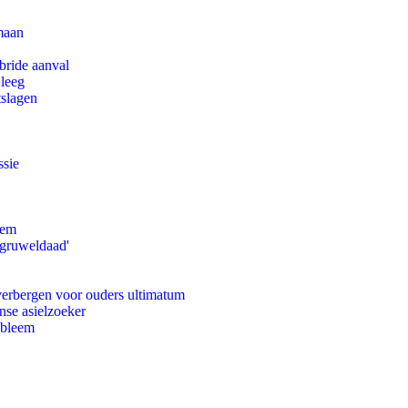
maan
bride aanval
 leeg
tslagen
ssie
eem
'gruweldaad'
 verbergen voor ouders ultimatum
nse asielzoeker
obleem