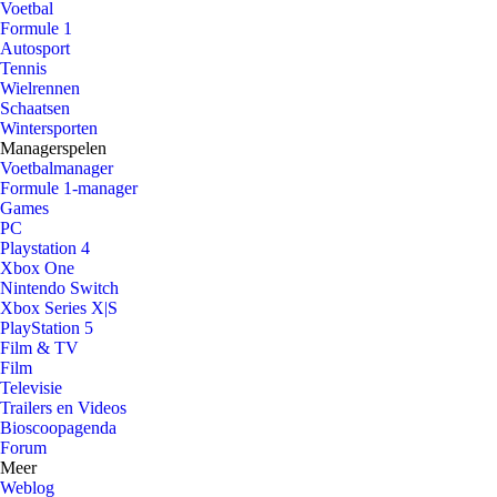
Voetbal
Formule 1
Autosport
Tennis
Wielrennen
Schaatsen
Wintersporten
Managerspelen
Voetbalmanager
Formule 1-manager
Games
PC
Playstation 4
Xbox One
Nintendo Switch
Xbox Series X|S
PlayStation 5
Film & TV
Film
Televisie
Trailers en Videos
Bioscoopagenda
Forum
Meer
Weblog