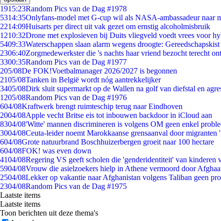
19
15:23
Random Pics van de Dag #1978
53
14:35
Onlyfans-model met G-cup wil als NASA-ambassadeur naar 
22
14:09
Huisarts per direct uit vak gezet om ernstig alcoholmisbruik
12
10:32
Drone met explosieven bij Duits vliegveld voedt vrees voor hy
54
09:33
Waterschappen slaan alarm wegens droogte: Gereedschapskist
23
06:40
Zorgmedewerkster die 's nachts haar vriend bezocht terecht on
33
00:35
Random Pics van de Dag #1977
2
05/08
De FOK!Voetbalmanager 2026/2027 is begonnen
21
05/08
Tanken in België wordt nóg aantrekkelijker
34
05/08
Dirk sluit supermarkt op de Wallen na golf van diefstal en agre
12
05/08
Random Pics van de Dag #1976
6
04/08
Kraftwerk brengt ruimteschip terug naar Eindhoven
20
04/08
Apple vecht Britse eis tot inbouwen backdoor in iCloud aan
83
04/08
'Witte' mannen discrimineren is volgens OM geen enkel probl
30
04/08
Ceuta-leider noemt Marokkaanse grensaanval door migranten 
6
04/08
Grote natuurbrand Boschhuizerbergen groeit naar 100 hectare
6
04/08
FOK! was even down
41
04/08
Regering VS geeft scholen die 'genderidentiteit' van kinderen
59
04/08
Vrouw die asielzoekers hielp in Athene vermoord door Afghaa
25
04/08
Lekker op vakantie naar Afghanistan volgens Taliban geen pr
23
04/08
Random Pics van de Dag #1975
Laatste items
Laatste items
Toon berichten uit deze thema's