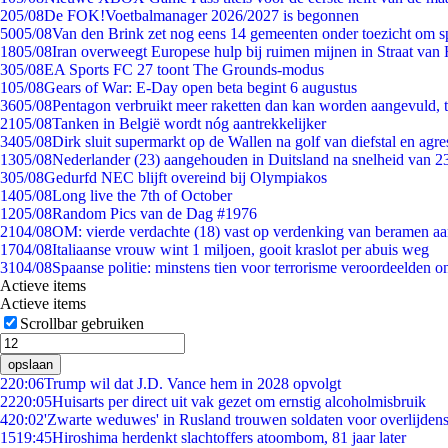
2
05/08
De FOK!Voetbalmanager 2026/2027 is begonnen
50
05/08
Van den Brink zet nog eens 14 gemeenten onder toezicht om s
18
05/08
Iran overweegt Europese hulp bij ruimen mijnen in Straat va
3
05/08
EA Sports FC 27 toont The Grounds-modus
1
05/08
Gears of War: E-Day open beta begint 6 augustus
36
05/08
Pentagon verbruikt meer raketten dan kan worden aangevuld, t
21
05/08
Tanken in België wordt nóg aantrekkelijker
34
05/08
Dirk sluit supermarkt op de Wallen na golf van diefstal en agre
13
05/08
Nederlander (23) aangehouden in Duitsland na snelheid van 
3
05/08
Gedurfd NEC blijft overeind bij Olympiakos
14
05/08
Long live the 7th of October
12
05/08
Random Pics van de Dag #1976
21
04/08
OM: vierde verdachte (18) vast op verdenking van beramen aa
17
04/08
Italiaanse vrouw wint 1 miljoen, gooit kraslot per abuis weg
31
04/08
Spaanse politie: minstens tien voor terrorisme veroordeelden 
Actieve items
Actieve items
Scrollbar gebruiken
opslaan
2
20:06
Trump wil dat J.D. Vance hem in 2028 opvolgt
22
20:05
Huisarts per direct uit vak gezet om ernstig alcoholmisbruik
4
20:02
'Zwarte weduwes' in Rusland trouwen soldaten voor overlijdens
15
19:45
Hiroshima herdenkt slachtoffers atoombom, 81 jaar later