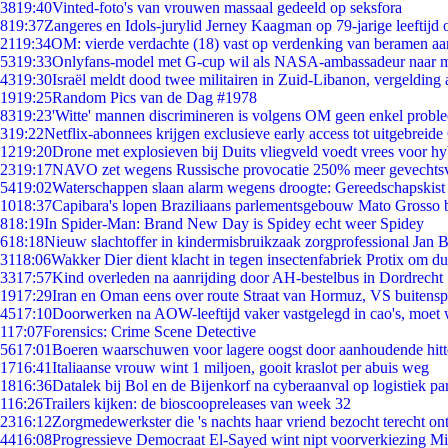
38
19:40
Vinted-foto's van vrouwen massaal gedeeld op seksfora
8
19:37
Zangeres en Idols-jurylid Jerney Kaagman op 79-jarige leeftijd 
21
19:34
OM: vierde verdachte (18) vast op verdenking van beramen aa
53
19:33
Onlyfans-model met G-cup wil als NASA-ambassadeur naar 
43
19:30
Israël meldt dood twee militairen in Zuid-Libanon, vergeldin
19
19:25
Random Pics van de Dag #1978
83
19:23
'Witte' mannen discrimineren is volgens OM geen enkel probl
3
19:22
Netflix-abonnees krijgen exclusieve early access tot uitgebreide
12
19:20
Drone met explosieven bij Duits vliegveld voedt vrees voor hy
23
19:17
NAVO zet wegens Russische provocatie 250% meer gevechtsvl
54
19:02
Waterschappen slaan alarm wegens droogte: Gereedschapskist
10
18:37
Capibara's lopen Braziliaans parlementsgebouw Mato Grosso 
8
18:19
In Spider-Man: Brand New Day is Spidey echt weer Spidey
6
18:18
Nieuw slachtoffer in kindermisbruikzaak zorgprofessional Jan B
31
18:06
Wakker Dier dient klacht in tegen insectenfabriek Protix om 
33
17:57
Kind overleden na aanrijding door AH-bestelbus in Dordrecht
19
17:29
Iran en Oman eens over route Straat van Hormuz, VS buitensp
45
17:10
Doorwerken na AOW-leeftijd vaker vastgelegd in cao's, moet
1
17:07
Forensics: Crime Scene Detective
56
17:01
Boeren waarschuwen voor lagere oogst door aanhoudende hitt
17
16:41
Italiaanse vrouw wint 1 miljoen, gooit kraslot per abuis weg
18
16:36
Datalek bij Bol en de Bijenkorf na cyberaanval op logistiek pa
1
16:26
Trailers kijken: de bioscoopreleases van week 32
23
16:12
Zorgmedewerkster die 's nachts haar vriend bezocht terecht on
44
16:08
Progressieve Democraat El-Sayed wint nipt voorverkiezing M