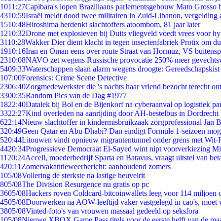
10
11:27
Capibara's lopen Braziliaans parlementsgebouw Mato Grosso 
43
10:59
Israël meldt dood twee militairen in Zuid-Libanon, vergeldin
15
10:48
Hiroshima herdenkt slachtoffers atoombom, 81 jaar later
12
10:32
Drone met explosieven bij Duits vliegveld voedt vrees voor hy
31
10:28
Wakker Dier dient klacht in tegen insectenfabriek Protix om 
19
10:16
Iran en Oman eens over route Straat van Hormuz, VS buitensp
23
10:08
NAVO zet wegens Russische provocatie 250% meer gevechtsvl
54
09:33
Waterschappen slaan alarm wegens droogte: Gereedschapskist
1
07:00
Forensics: Crime Scene Detective
23
06:40
Zorgmedewerkster die 's nachts haar vriend bezocht terecht on
33
00:35
Random Pics van de Dag #1977
18
22:40
Datalek bij Bol en de Bijenkorf na cyberaanval op logistiek pa
33
22:27
Kind overleden na aanrijding door AH-bestelbus in Dordrecht
6
22:14
Nieuw slachtoffer in kindermisbruikzaak zorgprofessional Jan B
3
20:49
Geen Qatar en Abu Dhabi? Dan eindigt Formule 1-seizoen moge
5
20:44
Litouwen vindt opnieuw migrantentunnel onder grens met Wit-
44
20:34
Progressieve Democraat El-Sayed wint nipt voorverkiezing M
11
20:24
Accell, moederbedrijf Sparta en Batavus, vraagt uitstel van bet
4
20:11
Zomervakantieweerbericht: aanhoudend zomers
1
05/08
Vollering de sterkste na lastige heuvelrit
8
05/08
The Division Resurgence nu gratis op pc
36
05/08
Hackers roven Coldcard-bitcoinwallets leeg voor 114 miljoen d
45
05/08
Doorwerken na AOW-leeftijd vaker vastgelegd in cao's, moet
38
05/08
Vinted-foto's van vrouwen massaal gedeeld op seksfora
1
05/08
Nieuwe XBOX Game Pass titels voor de eerste helft van de ma