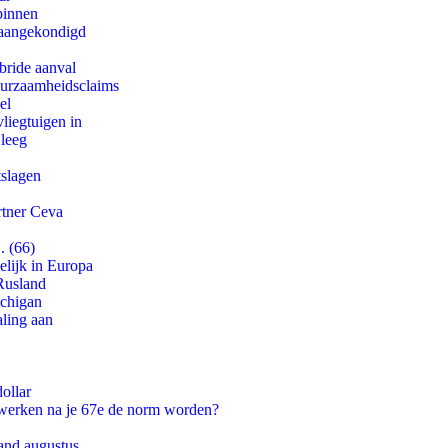
binnen
g aangekondigd
bride aanval
duurzaamheidsclaims
el
iegtuigen in
 leeg
tslagen
rtner Ceva
. (66)
lijk in Europa
Rusland
ichigan
aling aan
ollar
 werken na je 67e de norm worden?
and augustus