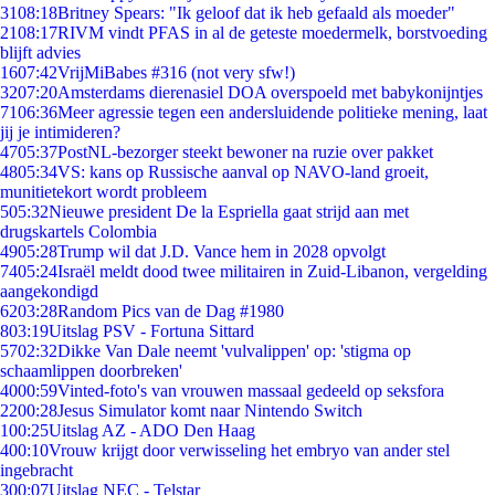
31
08:18
Britney Spears: "Ik geloof dat ik heb gefaald als moeder"
21
08:17
RIVM vindt PFAS in al de geteste moedermelk, borstvoeding
blijft advies
16
07:42
VrijMiBabes #316 (not very sfw!)
32
07:20
Amsterdams dierenasiel DOA overspoeld met babykonijntjes
71
06:36
Meer agressie tegen een andersluidende politieke mening, laat
jij je intimideren?
47
05:37
PostNL-bezorger steekt bewoner na ruzie over pakket
48
05:34
VS: kans op Russische aanval op NAVO-land groeit,
munitietekort wordt probleem
5
05:32
Nieuwe president De la Espriella gaat strijd aan met
drugskartels Colombia
49
05:28
Trump wil dat J.D. Vance hem in 2028 opvolgt
74
05:24
Israël meldt dood twee militairen in Zuid-Libanon, vergelding
aangekondigd
62
03:28
Random Pics van de Dag #1980
8
03:19
Uitslag PSV - Fortuna Sittard
57
02:32
Dikke Van Dale neemt 'vulvalippen' op: 'stigma op
schaamlippen doorbreken'
40
00:59
Vinted-foto's van vrouwen massaal gedeeld op seksfora
22
00:28
Jesus Simulator komt naar Nintendo Switch
1
00:25
Uitslag AZ - ADO Den Haag
4
00:10
Vrouw krijgt door verwisseling het embryo van ander stel
ingebracht
3
00:07
Uitslag NEC - Telstar