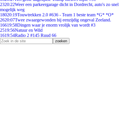
23
20:22
Weer een parkeergarage dicht in Dordrecht, auto's zo snel
mogelijk weg
180
20:19
Touwtrekken 2.0 #636 - Team 1 beste team *G* *O*
26
20:07
Twee zwaargewonden bij eenzijdig ongeval Zeeland.
166
19:58
Dingen waar je enorm vrolijk van wordt #3
25
19:56
Natuur en Wild
16
19:54
Radio 2 #145 Ruud 66