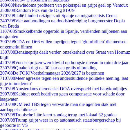
4
08/08
Niewiadoma profiteert van pokerspel en grijpt geel op Ventoux
35
08/08
Random Pics van de Dag #1979
27
07/08
Italië hindert reizigers uit Spanje na migratiecrisis Ceuta
24
07/08
Vier aanhoudingen na doodsbedreiging burgemeester Depla
van Breda
11
07/08
Smokkelbende opgerold in Spanje, verdienden miljoenen aan
migranten
39
07/08
CDA en D66 willen ingrijpen tegen 'gluurbrillen' die mensen
ongemerkt filmen
13
07/08
Benzineprijs daalt verder, onzekerheid over Straat van Hormuz
blijft
42
07/08
Voedselprijzen wereldwijd op hoogste niveau in ruim drie jaar
23
07/08
Quake krijgt na 30 jaar een gratis uitbreiding
2
07/08
De FOK!Voetbalmanager 2026/2027 is begonnen
71
07/08
Meer agressie tegen een andersluidende politieke mening, laat
jij je intimideren?
32
07/08
Amsterdams dierenasiel DOA overspoeld met babykonijntjes
29
07/08
Kabinet geeft bedrijven geen compensatie voor schade door
laagwater
24
07/08
OM eist TBS tegen verwarde man die agenten stak met
aardappelschilmesje
30
07/08
Tropische hitte keert zondag terug met lokaal 32 graden
30
07/08
Trump grijpt weer in op automatisch staatsburgerschap bij
geboorte in VS