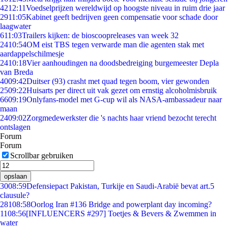
42
12:11
Voedselprijzen wereldwijd op hoogste niveau in ruim drie jaar
29
11:05
Kabinet geeft bedrijven geen compensatie voor schade door
laagwater
6
11:03
Trailers kijken: de bioscoopreleases van week 32
24
10:54
OM eist TBS tegen verwarde man die agenten stak met
aardappelschilmesje
24
10:18
Vier aanhoudingen na doodsbedreiging burgemeester Depla
van Breda
40
09:42
Duitser (93) crasht met quad tegen boom, vier gewonden
25
09:22
Huisarts per direct uit vak gezet om ernstig alcoholmisbruik
66
09:19
Onlyfans-model met G-cup wil als NASA-ambassadeur naar
maan
24
09:02
Zorgmedewerkster die 's nachts haar vriend bezocht terecht
ontslagen
Forum
Forum
Scrollbar gebruiken
opslaan
30
08:59
Defensiepact Pakistan, Turkije en Saudi-Arabië bevat art.5
clausule?
281
08:58
Oorlog Iran #136 Bridge and powerplant day incoming?
11
08:56
[INFLUENCERS #297] Toetjes & Bevers & Zwemmen in
water