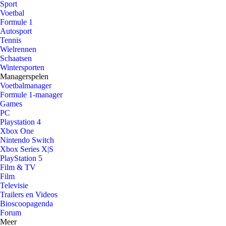
Sport
Voetbal
Formule 1
Autosport
Tennis
Wielrennen
Schaatsen
Wintersporten
Managerspelen
Voetbalmanager
Formule 1-manager
Games
PC
Playstation 4
Xbox One
Nintendo Switch
Xbox Series X|S
PlayStation 5
Film & TV
Film
Televisie
Trailers en Videos
Bioscoopagenda
Forum
Meer