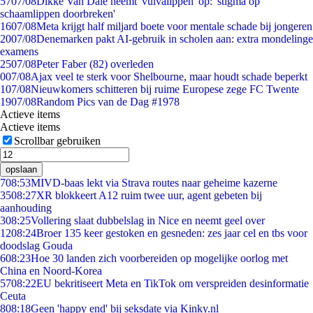
57
07/08
Dikke Van Dale neemt 'vulvalippen' op: 'stigma op
schaamlippen doorbreken'
16
07/08
Meta krijgt half miljard boete voor mentale schade bij jongeren
20
07/08
Denemarken pakt AI-gebruik in scholen aan: extra mondelinge
examens
25
07/08
Peter Faber (82) overleden
0
07/08
Ajax veel te sterk voor Shelbourne, maar houdt schade beperkt
1
07/08
Nieuwkomers schitteren bij ruime Europese zege FC Twente
19
07/08
Random Pics van de Dag #1978
Actieve items
Actieve items
Scrollbar gebruiken
opslaan
7
08:53
MIVD-baas lekt via Strava routes naar geheime kazerne
35
08:27
XR blokkeert A12 ruim twee uur, agent gebeten bij
aanhouding
3
08:25
Vollering slaat dubbelslag in Nice en neemt geel over
12
08:24
Broer 135 keer gestoken en gesneden: zes jaar cel en tbs voor
doodslag Gouda
6
08:23
Hoe 30 landen zich voorbereiden op mogelijke oorlog met
China en Noord-Korea
57
08:22
EU bekritiseert Meta en TikTok om verspreiden desinformatie
Ceuta
8
08:18
Geen 'happy end' bij seksdate via Kinky.nl