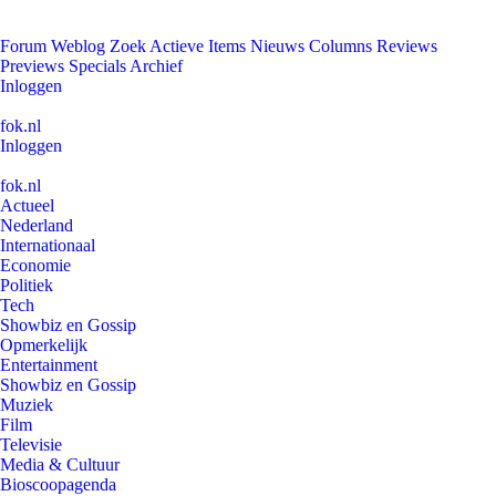
Forum
Weblog
Zoek
Actieve Items
Nieuws
Columns
Reviews
Previews
Specials
Archief
Inloggen
fok.nl
Inloggen
fok.nl
Actueel
Nederland
Internationaal
Economie
Politiek
Tech
Showbiz en Gossip
Opmerkelijk
Entertainment
Showbiz en Gossip
Muziek
Film
Televisie
Media & Cultuur
Bioscoopagenda