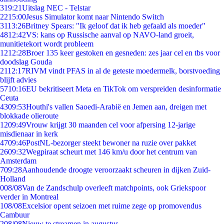
3
19:21
Uitslag NEC - Telstar
22
15:00
Jesus Simulator komt naar Nintendo Switch
31
13:26
Britney Spears: "Ik geloof dat ik heb gefaald als moeder"
48
12:42
VS: kans op Russische aanval op NAVO-land groeit,
munitietekort wordt probleem
12
12:28
Broer 135 keer gestoken en gesneden: zes jaar cel en tbs voor
doodslag Gouda
21
12:17
RIVM vindt PFAS in al de geteste moedermelk, borstvoeding
blijft advies
57
10:16
EU bekritiseert Meta en TikTok om verspreiden desinformatie
Ceuta
43
09:53
Houthi's vallen Saoedi-Arabië en Jemen aan, dreigen met
blokkade olieroute
12
09:49
Vrouw krijgt 30 maanden cel voor afpersing 12-jarige
misdienaar in kerk
47
09:46
PostNL-bezorger steekt bewoner na ruzie over pakket
26
09:32
Wegpiraat scheurt met 146 km/u door het centrum van
Amsterdam
7
09:28
Aanhoudende droogte veroorzaakt scheuren in dijken Zuid-
Holland
0
08/08
Van de Zandschulp overleeft matchpoints, ook Griekspoor
verder in Montreal
1
08/08
Excelsior opent seizoen met ruime zege op promovendus
Cambuur
2
08/08
Nieuw te streamen in augustus