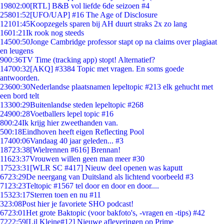
198
02:00
[RTL] B&B vol liefde 6de seizoen #4
258
01:52
[UFO/UAP] #16 The Age of Disclosure
121
01:45
Koopzegels sparen bij AH duurt straks 2x zo lang
16
01:21
Ik rook nog steeds
145
00:50
Jonge Cambridge professor stapt op na claims over plagiaat
en leugens
9
00:36
TV Time (tracking app) stopt! Alternatief?
147
00:32
[AKQ] #3384 Topic met vragen. En soms goede
antwoorden.
236
00:30
Nederlandse plaatsnamen lepeltopic #213 elk gehucht met
een bord telt
133
00:29
Buitenlandse steden lepeltopic #268
249
00:28
Voetballers lepel topic #16
8
00:24
Ik krijg hier zweethanden van.
5
00:18
Eindhoven heeft eigen Reflecting Pool
174
00:06
Vandaag 40 jaar geleden... #3
187
23:38
[Wielrennen #616] Brennan!
116
23:37
Vrouwen willen geen man meer #30
175
23:31
[WLR SC #417] Nieuw deel openen was kaputt
67
23:29
De neergang van Duitsland als lichtend voorbeeld #3
71
23:23
Teltopic #1567 tel door en door en door....
153
23:17
Sterren toen en nu #11
3
23:08
Post hier je favoriete SHO podcast!
67
23:01
Het grote Baktopic (voor bakfoto's, -vragen en -tips) #42
72
22:59
[Lil Kleine#12] Nieuwe afleveringen op Prime