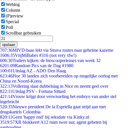
Weblog
Column
(P)review
Special
Poll
Scrollbar gebruiken
opslaan
7
07:36
MIVD-baas lekt via Strava routes naar geheime kazerne
16
06:35
VrijMiBabes #316 (not very sfw!)
6
06:30
Trailers kijken: de bioscoopreleases van week 32
62
01:09
Random Pics van de Dag #1980
1
00:01
Uitslag AZ - ADO Den Haag
6
23:46
Hoe 30 landen zich voorbereiden op mogelijke oorlog met
China en Noord-Korea
3
22:13
Vollering slaat dubbelslag in Nice en neemt geel over
8
22:11
Uitslag PSV - Fortuna Sittard
4
21:14
Vrouw krijgt door verwisseling het embryo van ander stel
ingebracht
5
20:35
Nieuwe president De la Espriella gaat strijd aan met
drugskartels Colombia
8
20:11
Geen 'happy end' bij seksdate via Kinky.nl
35
19:57
XR blokkeert A12 ruim twee uur, agent gebeten bij
aanhouding