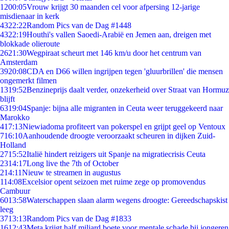
12
00:05
Vrouw krijgt 30 maanden cel voor afpersing 12-jarige
misdienaar in kerk
43
22:22
Random Pics van de Dag #1448
43
22:19
Houthi's vallen Saoedi-Arabië en Jemen aan, dreigen met
blokkade olieroute
26
21:30
Wegpiraat scheurt met 146 km/u door het centrum van
Amsterdam
39
20:08
CDA en D66 willen ingrijpen tegen 'gluurbrillen' die mensen
ongemerkt filmen
13
19:52
Benzineprijs daalt verder, onzekerheid over Straat van Hormuz
blijft
63
19:04
Spanje: bijna alle migranten in Ceuta weer teruggekeerd naar
Marokko
4
17:13
Niewiadoma profiteert van pokerspel en grijpt geel op Ventoux
7
16:10
Aanhoudende droogte veroorzaakt scheuren in dijken Zuid-
Holland
27
15:52
Italië hindert reizigers uit Spanje na migratiecrisis Ceuta
23
14:17
Long live the 7th of October
2
14:11
Nieuw te streamen in augustus
1
14:08
Excelsior opent seizoen met ruime zege op promovendus
Cambuur
60
13:58
Waterschappen slaan alarm wegens droogte: Gereedschapskist
leeg
37
13:13
Random Pics van de Dag #1833
16
12:43
Meta krijgt half miljard boete voor mentale schade bij jongeren