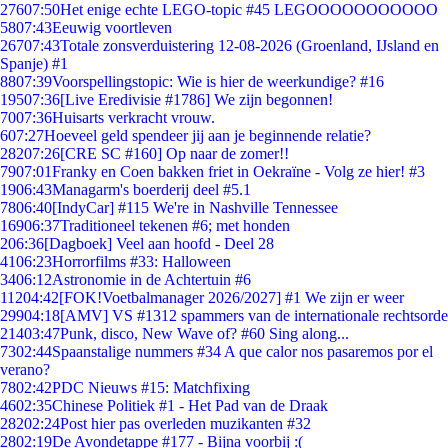
276
07:50
Het enige echte LEGO-topic #45 LEGOOOOOOOOOOO
58
07:43
Eeuwig voortleven
267
07:43
Totale zonsverduistering 12-08-2026 (Groenland, IJsland en
Spanje) #1
88
07:39
Voorspellingstopic: Wie is hier de weerkundige? #16
195
07:36
[Live Eredivisie #1786] We zijn begonnen!
70
07:36
Huisarts verkracht vrouw.
6
07:27
Hoeveel geld spendeer jij aan je beginnende relatie?
282
07:26
[CRE SC #160] Op naar de zomer!!
79
07:01
Franky en Coen bakken friet in Oekraïne - Volg ze hier! #3
19
06:43
Managarm's boerderij deel #5.1
78
06:40
[IndyCar] #115 We're in Nashville Tennessee
169
06:37
Traditioneel tekenen #6; met honden
2
06:36
[Dagboek] Veel aan hoofd - Deel 28
41
06:23
Horrorfilms #33: Halloween
34
06:12
Astronomie in de Achtertuin #6
112
04:42
[FOK!Voetbalmanager 2026/2027] #1 We zijn er weer
299
04:18
[AMV] VS #1312 spammers van de internationale rechtsorde
214
03:47
Punk, disco, New Wave of? #60 Sing along...
73
02:44
Spaanstalige nummers #34 A que calor nos pasaremos por el
verano?
78
02:42
PDC Nieuws #15: Matchfixing
46
02:35
Chinese Politiek #1 - Het Pad van de Draak
282
02:24
Post hier pas overleden muzikanten #32
28
02:19
De Avondetappe #177 - Bijna voorbij :(