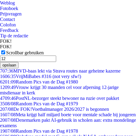
Weblog
Fotoboek
Prijsvragen
Contact
Colofon
Feedback
Tip de redactie
FOK!
FOK!
Scrollbar gebruiken
opslaan
7
07:36
MIVD-baas lekt via Strava routes naar geheime kazerne
16
06:35
VrijMiBabes #316 (not very sfw!)
62
01:09
Random Pics van de Dag #1980
12
09:49
Vrouw krijgt 30 maanden cel voor afpersing 12-jarige
misdienaar in kerk
47
09:46
PostNL-bezorger steekt bewoner na ruzie over pakket
35
08/08
Random Pics van de Dag #1979
2
07/08
De FOK!Voetbalmanager 2026/2027 is begonnen
16
07/08
Meta krijgt half miljard boete voor mentale schade bij jongeren
20
07/08
Denemarken pakt AI-gebruik in scholen aan: extra mondelinge
examens
19
07/08
Random Pics van de Dag #1978