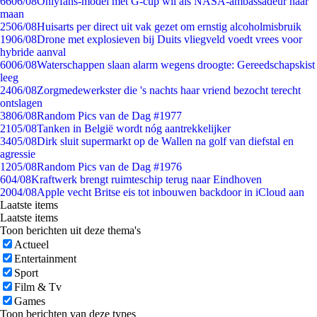
66
06/08
Onlyfans-model met G-cup wil als NASA-ambassadeur naar
maan
25
06/08
Huisarts per direct uit vak gezet om ernstig alcoholmisbruik
19
06/08
Drone met explosieven bij Duits vliegveld voedt vrees voor
hybride aanval
60
06/08
Waterschappen slaan alarm wegens droogte: Gereedschapskist
leeg
24
06/08
Zorgmedewerkster die 's nachts haar vriend bezocht terecht
ontslagen
38
06/08
Random Pics van de Dag #1977
21
05/08
Tanken in België wordt nóg aantrekkelijker
34
05/08
Dirk sluit supermarkt op de Wallen na golf van diefstal en
agressie
12
05/08
Random Pics van de Dag #1976
6
04/08
Kraftwerk brengt ruimteschip terug naar Eindhoven
20
04/08
Apple vecht Britse eis tot inbouwen backdoor in iCloud aan
Laatste items
Laatste items
Toon berichten uit deze thema's
Actueel
Entertainment
Sport
Film & Tv
Games
Toon berichten van deze types