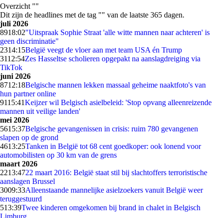
Overzicht ""
Dit zijn de headlines met de tag "" van de laatste 365 dagen.
juli 2026
89
18:02
"Uitspraak Sophie Straat 'alle witte mannen naar achteren' is
geen discriminatie"
23
14:15
België veegt de vloer aan met team USA én Trump
31
12:54
Zes Hasseltse scholieren opgepakt na aanslagdreiging via
TikTok
juni 2026
87
12:18
Belgische mannen lekken massaal geheime naaktfoto's van
hun partner online
91
15:41
Keijzer wil Belgisch asielbeleid: 'Stop opvang alleenreizende
mannen uit veilige landen'
mei 2026
56
15:37
Belgische gevangenissen in crisis: ruim 780 gevangenen
slapen op de grond
46
13:25
Tanken in België tot 68 cent goedkoper: ook lonend voor
automobilisten op 30 km van de grens
maart 2026
22
13:47
22 maart 2016: België staat stil bij slachtoffers terroristische
aanslagen Brussel
30
09:33
Alleenstaande mannelijke asielzoekers vanuit België weer
teruggestuurd
5
13:39
Twee kinderen omgekomen bij brand in chalet in Belgisch
Limburg