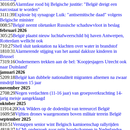
30
16:05
Alarmfase rood bij Belgische justitie: "België dreigt een
narcostaat te worden"
31
11:39
Explosie bij synagoge Luik: "antisemitische daad" volgens
Belgische minister
0
08:57
België neemt olietanker Russische schaduwvloot in beslag
februari 2026
3
05:25
België plaatst nieuw luchtafweerschild bij haven Antwerpen,
Rotterdam wellicht ook
7
10:27
Shell sluit tankstation na klachten over water in brandstof
18
10:31
Alarmerende stijging van het aantal dakloze kinderen in
Brussel
73
19:16
Ondernemers trekken aan de bel: 'Koopjesjagers Utrecht ook
naar Duitsland'
januari 2026
52
09:18
België kan dubbele nationaliteit migranten afnemen na zwaar
misdrijf binnen 15 jaar
november 2025
27
08:29
Negen verdachten (11-16 jaar) van groepsverkrachting 14-
jarig meisje aangeklaagd
oktober 2025
119
14:20
Ook Wilders op de dodenlijst van terreurcel België
16
09:58
Vijftien drones waargenomen boven militair terrein België
september 2025
8
10:51
Verstappen senior wint Belgisch kamioenschap rallyrijden
48
18:37
ACM: onderzoek naar prijs boodschappen in Nederlandse