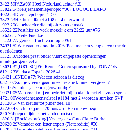
34
22:59
[AZ#98] Heel Nederland achter AZ
138
22:54
Meisjesnamenlepeltopic #367 LOOOOL LAPO
40
22:53
Dierenlepeltopic #150
38
22:53
Het hele alfabet #108 en 4letterwoord
19
22:29
de beheerder die mij oh zo moe maakt.
185
22:22
Post hier zo vaak mogelijk om 22:22 uur #76
126
22:13
Nederland toen
11
22:07
Algemeen Luchtvaarttopic #61
249
21:52
Wie gaan er dood in 2026?Post met een vleugje cynisme de
overledenen.
113
21:37
Roddelpraat onder vuur: ongepaste opmerkingen
minderjarigen deel 2
136
21:35
[DRT SC] #6: RendacGoden sponsored by TONZON
81
21:23
Vuelta a España 2026 #1
184
21:18
NEC #77: Wat een seizoen is dit zeg
63
21:07
Zou je vreemdgaan in een relatie kunnen vergeven?
3
21:06
Scholensysteem tegenwoordig?
103
21:05
Man zoekt mij en bedreigt mij, nadat ik met zijn zoon sprak
47
21:00
Woordensamenstelspel #1184 met 2 woorden spreken SVP
281
20:54
Van kleuter tot puber deel 184
227
20:47
archito's jaren '70 huis #5 - Een nieuw begin
8
20:36
Poepen tijdens het tandenpoetsen
18
20:31
[Boekbespreking] Yesteryear - Caro Claire Burke
206
20:29
Verander een letter expert (7lettereditie) #50
63
20:27
Het grote dagelijkse Trump nieuws topic #31