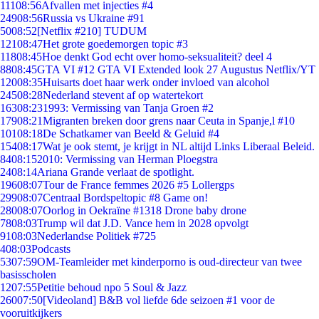
111
08:56
Afvallen met injecties #4
249
08:56
Russia vs Ukraine #91
50
08:52
[Netflix #210] TUDUM
121
08:47
Het grote goedemorgen topic #3
118
08:45
Hoe denkt God echt over homo-seksualiteit? deel 4
88
08:45
GTA VI #12 GTA VI Extended look 27 Augustus Netflix/YT
120
08:35
Huisarts doet haar werk onder invloed van alcohol
245
08:28
Nederland stevent af op watertekort
163
08:23
1993: Vermissing van Tanja Groen #2
179
08:21
Migranten breken door grens naar Ceuta in Spanje,l #10
101
08:18
De Schatkamer van Beeld & Geluid #4
154
08:17
Wat je ook stemt, je krijgt in NL altijd Links Liberaal Beleid.
84
08:15
2010: Vermissing van Herman Ploegstra
24
08:14
Ariana Grande verlaat de spotlight.
196
08:07
Tour de France femmes 2026 #5 Lollergps
299
08:07
Centraal Bordspeltopic #8 Game on!
280
08:07
Oorlog in Oekraïne #1318 Drone baby drone
78
08:03
Trump wil dat J.D. Vance hem in 2028 opvolgt
91
08:03
Nederlandse Politiek #725
4
08:03
Podcasts
53
07:59
OM-Teamleider met kinderporno is oud-directeur van twee
basisscholen
12
07:55
Petitie behoud npo 5 Soul & Jazz
260
07:50
[Videoland] B&B vol liefde 6de seizoen #1 voor de
vooruitkijkers