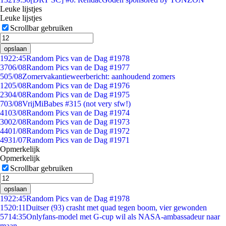
Leuke lijstjes
Leuke lijstjes
Scrollbar gebruiken
opslaan
19
22:45
Random Pics van de Dag #1978
37
06/08
Random Pics van de Dag #1977
5
05/08
Zomervakantieweerbericht: aanhoudend zomers
12
05/08
Random Pics van de Dag #1976
23
04/08
Random Pics van de Dag #1975
7
03/08
VrijMiBabes #315 (not very sfw!)
41
03/08
Random Pics van de Dag #1974
30
02/08
Random Pics van de Dag #1973
44
01/08
Random Pics van de Dag #1972
49
31/07
Random Pics van de Dag #1971
Opmerkelijk
Opmerkelijk
Scrollbar gebruiken
opslaan
19
22:45
Random Pics van de Dag #1978
15
20:11
Duitser (93) crasht met quad tegen boom, vier gewonden
57
14:35
Onlyfans-model met G-cup wil als NASA-ambassadeur naar
maan