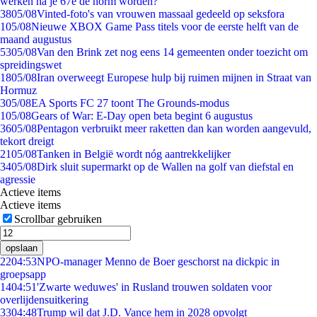
werken na je 67e de norm worden?
38
05/08
Vinted-foto's van vrouwen massaal gedeeld op seksfora
1
05/08
Nieuwe XBOX Game Pass titels voor de eerste helft van de
maand augustus
53
05/08
Van den Brink zet nog eens 14 gemeenten onder toezicht om
spreidingswet
18
05/08
Iran overweegt Europese hulp bij ruimen mijnen in Straat van
Hormuz
3
05/08
EA Sports FC 27 toont The Grounds-modus
1
05/08
Gears of War: E-Day open beta begint 6 augustus
36
05/08
Pentagon verbruikt meer raketten dan kan worden aangevuld,
tekort dreigt
21
05/08
Tanken in België wordt nóg aantrekkelijker
34
05/08
Dirk sluit supermarkt op de Wallen na golf van diefstal en
agressie
Actieve items
Actieve items
Scrollbar gebruiken
opslaan
22
04:53
NPO-manager Menno de Boer geschorst na dickpic in
groepsapp
14
04:51
'Zwarte weduwes' in Rusland trouwen soldaten voor
overlijdensuitkering
33
04:48
Trump wil dat J.D. Vance hem in 2028 opvolgt