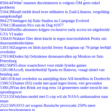
85
04:44
'Witte' mannen discrimineren is volgens OM geen enkel
probleem
51
04:38
Israël meldt dood twee militairen in Zuid-Libanon, vergelding
aangekondigd
9
04:27
Ontslagen bij Halo Studios na Campaign Evolved
37
04:13
Random Pics van de Dag #1977
5
04:04
Netflix-abonnees krijgen exclusieve early access tot uitgebreide
GTA VI trailer
33
04:01
Wakker Dier dient klacht in tegen insectenfabriek Protix om
duurzaamheidsclaims
12
03:56
Zangeres en Idols-jurylid Jerney Kaagman op 79-jarige leeftijd
overleden
27
03:06
Doden bij Oekraïense droneaanvallen op Moskou en Sint-
Petersburg
8
02:56
PS5-doos waarschuwt voor einde fysieke games
12
01:08
Accell, moederbedrijf Sparta en Batavus, vraagt uitstel van
betaling aan
34
01:01
Kind overleden na aanrijding door AH-bestelbus in Dordrecht
15
00:51
Duitser (93) crasht met quad tegen boom, vier gewonden
53
00:28
Van den Brink zet nog eens 14 gemeenten onder toezicht om
spreidingswet
57
23:55
Onlyfans-model met G-cup wil als NASA-ambassadeur naar
maan
25
22:56
NAVO zet wegens Russische provocatie 250% meer
gevechtsvliegtuigen in