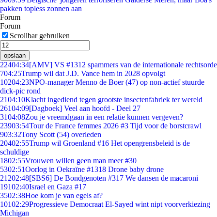
pakken topless zonnen aan
Forum
Forum
Scrollbar gebruiken
opslaan
224
04:34
[AMV] VS #1312 spammers van de internationale rechtsorde
7
04:25
Trump wil dat J.D. Vance hem in 2028 opvolgt
102
04:23
NPO-manager Menno de Boer (47) op non-actief stuurde
dick-pic rond
21
04:10
Klacht ingediend tegen grootste insectenfabriek ter wereld
261
04:09
[Dagboek] Veel aan hoofd - Deel 27
31
04:08
Zou je vreemdgaan in een relatie kunnen vergeven?
239
03:54
Tour de France femmes 2026 #3 Tijd voor de borstcrawl
9
03:32
Tony Scott (54) overleden
204
02:55
Trump wil Groenland #16 Het opengrensbeleid is de
schuldige
18
02:55
Vrouwen willen geen man meer #30
53
02:51
Oorlog in Oekraïne #1318 Drone baby drone
212
02:48
[SBS6] De Bondgenoten #317 We dansen de macaroni
191
02:40
Israel en Gaza #17
35
02:38
Hoe kom je van egels af?
101
02:29
Progressieve Democraat El-Sayed wint nipt voorverkiezing
Michigan