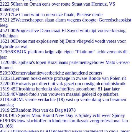
22
22:50
Iran en Oman eens over route Straat van Hormuz, VS
buitenspel
2
22:17
Le Court wint na nerveuze finale, Pieterse derde
55
21:25
Waterschappen slaan alarm wegens droogte: Gereedschapskist
leeg
45
21:00
Progressieve Democraat El-Sayed wint nipt voorverkiezing
Michigan
16
21:00
Drone met explosieven bij Duits vliegveld voedt vrees voor
hybride aanval
2
20:58
XBOX platform krijgt zijn eigen "Platinum" achievements dit
jaar
12
20:48
Capibara's lopen Braziliaans parlementsgebouw Mato Grosso
binnen
5
20:30
Zomervakantieweerbericht: aanhoudend zomers
1
20:21
Lemmen boekt eerste profzege in zware Ronde van Polen-rit
22
20:05
Huisarts per direct uit vak gezet om ernstig alcoholmisbruik
15
19:45
Hiroshima herdenkt slachtoffers atoombom, 81 jaar later
38
19:40
Vinted-foto's van vrouwen massaal gedeeld op seksfora
21
19:34
OM: vierde verdachte (18) vast op verdenking van beramen
aanslag
19
19:25
Random Pics van de Dag #1978
8
18:19
In Spider-Man: Brand New Day is Spidey echt weer Spidey
6
18:18
Nieuw slachtoffer in kindermisbruikzaak zorgprofessional Jan
B. (66)
45
17:10
Doorwerken na AOW-leeftijd vaker vastgelegd in cao's, moet