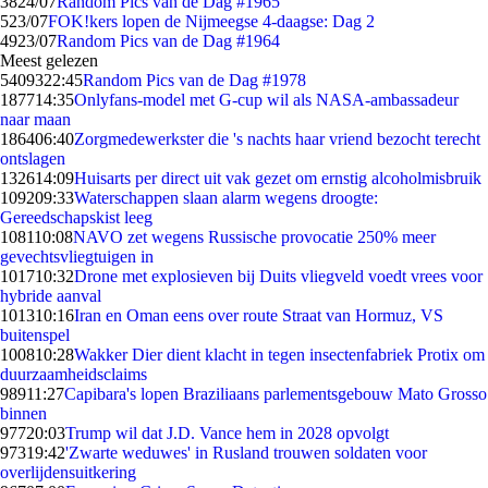
38
24/07
Random Pics van de Dag #1965
5
23/07
FOK!kers lopen de Nijmeegse 4-daagse: Dag 2
49
23/07
Random Pics van de Dag #1964
Meest gelezen
54093
22:45
Random Pics van de Dag #1978
1877
14:35
Onlyfans-model met G-cup wil als NASA-ambassadeur
naar maan
1864
06:40
Zorgmedewerkster die 's nachts haar vriend bezocht terecht
ontslagen
1326
14:09
Huisarts per direct uit vak gezet om ernstig alcoholmisbruik
1092
09:33
Waterschappen slaan alarm wegens droogte:
Gereedschapskist leeg
1081
10:08
NAVO zet wegens Russische provocatie 250% meer
gevechtsvliegtuigen in
1017
10:32
Drone met explosieven bij Duits vliegveld voedt vrees voor
hybride aanval
1013
10:16
Iran en Oman eens over route Straat van Hormuz, VS
buitenspel
1008
10:28
Wakker Dier dient klacht in tegen insectenfabriek Protix om
duurzaamheidsclaims
989
11:27
Capibara's lopen Braziliaans parlementsgebouw Mato Grosso
binnen
977
20:03
Trump wil dat J.D. Vance hem in 2028 opvolgt
973
19:42
'Zwarte weduwes' in Rusland trouwen soldaten voor
overlijdensuitkering