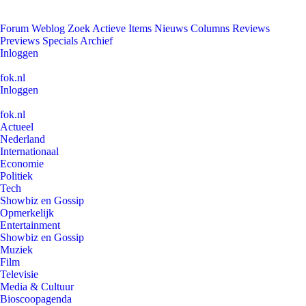
Forum
Weblog
Zoek
Actieve Items
Nieuws
Columns
Reviews
Previews
Specials
Archief
Inloggen
fok.nl
Inloggen
fok.nl
Actueel
Nederland
Internationaal
Economie
Politiek
Tech
Showbiz en Gossip
Opmerkelijk
Entertainment
Showbiz en Gossip
Muziek
Film
Televisie
Media & Cultuur
Bioscoopagenda