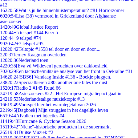
#12
162
20:58
Wat is jullie binnenhuistemperatuur? #81 Horrorzomer
60
20:54
Lisa (38) vermoord in Griekenland door Afghaanse
asielzoeker
14
20:49
Global Justice Report
1
20:44
+5 telspel #144 Keer 5 =
1
20:44
+9 telspel #74
99
20:42
+7 telspel #95
120
20:42
Teltopic #1558 tel door en door en door....
2
20:37
Jerney Kaagman overleden
120
20:36
Nederland toen
42
20:35
[Eva vd Wijdeven] geruchten over dakloosheid
70
20:29
Een tactische/militaire analyse van het front in Oekraïne #31
146
20:24
[SBS6] Vandaag Inside #136 - Boekje pluggen.
238
20:22
Speciaalbieren #80: another one bites the dust
15
20:17
Radio 2 #145 Ruud 66
247
19:58
Asielzoekers #22 : Het Europese migratiepact gaat in
242
19:53
Nederlandstalige muziektopic #13
166
19:49
Voorspel hier het warmtegetal van 2026
22
19:45
[Dagboek] Mijn struggles in het dagelijks leven
65
19:44
Afvallen met injecties #4
114
19:43
Hurricane & Cyclone Season 2026
151
19:42
"Niche"-historische producten in de supermarkt
265
19:31
Duitse Muziek #2
132
19:30
[DRT SC] #6: RendacGoden sponsored by TONZON