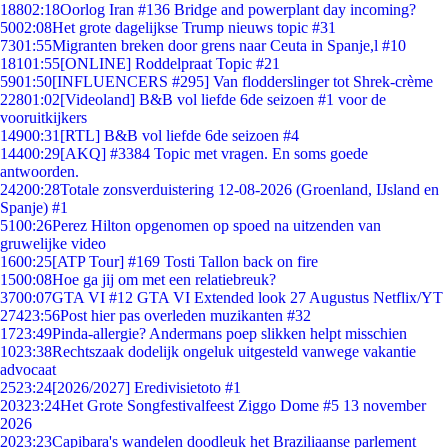
188
02:18
Oorlog Iran #136 Bridge and powerplant day incoming?
50
02:08
Het grote dagelijkse Trump nieuws topic #31
73
01:55
Migranten breken door grens naar Ceuta in Spanje,l #10
181
01:55
[ONLINE] Roddelpraat Topic #21
59
01:50
[INFLUENCERS #295] Van flodderslinger tot Shrek-crème
228
01:02
[Videoland] B&B vol liefde 6de seizoen #1 voor de
vooruitkijkers
149
00:31
[RTL] B&B vol liefde 6de seizoen #4
144
00:29
[AKQ] #3384 Topic met vragen. En soms goede
antwoorden.
242
00:28
Totale zonsverduistering 12-08-2026 (Groenland, IJsland en
Spanje) #1
51
00:26
Perez Hilton opgenomen op spoed na uitzenden van
gruwelijke video
16
00:25
[ATP Tour] #169 Tosti Tallon back on fire
15
00:08
Hoe ga jij om met een relatiebreuk?
37
00:07
GTA VI #12 GTA VI Extended look 27 Augustus Netflix/YT
274
23:56
Post hier pas overleden muzikanten #32
17
23:49
Pinda-allergie? Andermans poep slikken helpt misschien
10
23:38
Rechtszaak dodelijk ongeluk uitgesteld vanwege vakantie
advocaat
25
23:24
[2026/2027] Eredivisietoto #1
203
23:24
Het Grote Songfestivalfeest Ziggo Dome #5 13 november
2026
20
23:23
Capibara's wandelen doodleuk het Braziliaanse parlement