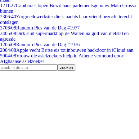
12
11:27
Capibara's lopen Braziliaans parlementsgebouw Mato Grosso
binnen
23
06:40
Zorgmedewerkster die 's nachts haar vriend bezocht terecht
ontslagen
37
06/08
Random Pics van de Dag #1977
34
05/08
Dirk sluit supermarkt op de Wallen na golf van diefstal en
agressie
12
05/08
Random Pics van de Dag #1976
20
04/08
Apple vecht Britse eis tot inbouwen backdoor in iCloud aan
59
04/08
Vrouw die asielzoekers hielp in Athene vermoord door
Afghaanse asielzoeker