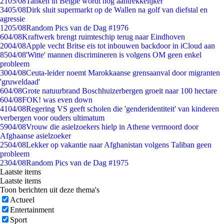
21
05/08
Tanken in België wordt nóg aantrekkelijker
34
05/08
Dirk sluit supermarkt op de Wallen na golf van diefstal en
agressie
12
05/08
Random Pics van de Dag #1976
6
04/08
Kraftwerk brengt ruimteschip terug naar Eindhoven
20
04/08
Apple vecht Britse eis tot inbouwen backdoor in iCloud aan
85
04/08
'Witte' mannen discrimineren is volgens OM geen enkel
probleem
30
04/08
Ceuta-leider noemt Marokkaanse grensaanval door migranten
'gruweldaad'
6
04/08
Grote natuurbrand Boschhuizerbergen groeit naar 100 hectare
6
04/08
FOK! was even down
41
04/08
Regering VS geeft scholen die 'genderidentiteit' van kinderen
verbergen voor ouders ultimatum
59
04/08
Vrouw die asielzoekers hielp in Athene vermoord door
Afghaanse asielzoeker
25
04/08
Lekker op vakantie naar Afghanistan volgens Taliban geen
probleem
23
04/08
Random Pics van de Dag #1975
Laatste items
Laatste items
Toon berichten uit deze thema's
Actueel
Entertainment
Sport