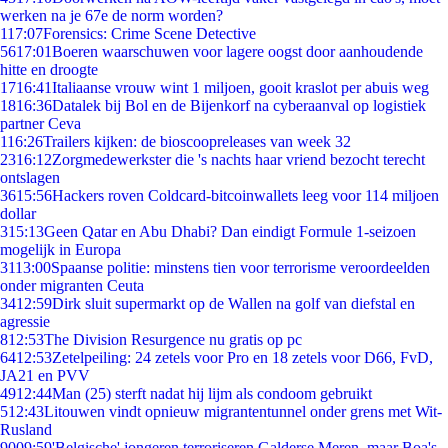
werken na je 67e de norm worden?
1
17:07
Forensics: Crime Scene Detective
56
17:01
Boeren waarschuwen voor lagere oogst door aanhoudende
hitte en droogte
17
16:41
Italiaanse vrouw wint 1 miljoen, gooit kraslot per abuis weg
18
16:36
Datalek bij Bol en de Bijenkorf na cyberaanval op logistiek
partner Ceva
1
16:26
Trailers kijken: de bioscoopreleases van week 32
23
16:12
Zorgmedewerkster die 's nachts haar vriend bezocht terecht
ontslagen
36
15:56
Hackers roven Coldcard-bitcoinwallets leeg voor 114 miljoen
dollar
3
15:13
Geen Qatar en Abu Dhabi? Dan eindigt Formule 1-seizoen
mogelijk in Europa
31
13:00
Spaanse politie: minstens tien voor terrorisme veroordeelden
onder migranten Ceuta
34
12:59
Dirk sluit supermarkt op de Wallen na golf van diefstal en
agressie
8
12:53
The Division Resurgence nu gratis op pc
64
12:53
Zetelpeiling: 24 zetels voor Pro en 18 zetels voor D66, FvD,
JA21 en PVV
49
12:44
Man (25) sterft nadat hij lijm als condoom gebruikt
5
12:43
Litouwen vindt opnieuw migrantentunnel onder grens met Wit-
Rusland
90
09:59
'Belgische' jongeren terroriseren Galderse Meren, maar Boa's