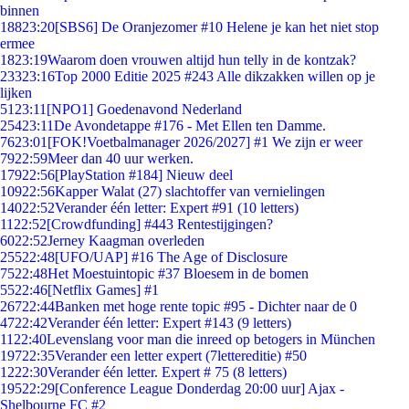
binnen
188
23:20
[SBS6] De Oranjezomer #10 Helene je kan het niet stop
ermee
18
23:19
Waarom doen vrouwen altijd hun telly in de kontzak?
233
23:16
Top 2000 Editie 2025 #243 Alle dikzakken willen op je
lijken
51
23:11
[NPO1] Goedenavond Nederland
254
23:11
De Avondetappe #176 - Met Ellen ten Damme.
76
23:01
[FOK!Voetbalmanager 2026/2027] #1 We zijn er weer
79
22:59
Meer dan 40 uur werken.
179
22:56
[PlayStation #184] Nieuw deel
109
22:56
Kapper Walat (27) slachtoffer van vernielingen
140
22:52
Verander één letter: Expert #91 (10 letters)
11
22:52
[Crowdfunding] #443 Rentestijgingen?
60
22:52
Jerney Kaagman overleden
255
22:48
[UFO/UAP] #16 The Age of Disclosure
75
22:48
Het Moestuintopic #37 Bloesem in de bomen
55
22:46
[Netflix Games] #1
267
22:44
Banken met hoge rente topic #95 - Dichter naar de 0
47
22:42
Verander één letter: Expert #143 (9 letters)
11
22:40
Levenslang voor man die inreed op betogers in München
197
22:35
Verander een letter expert (7lettereditie) #50
12
22:30
Verander één letter. Expert # 75 (8 letters)
195
22:29
[Conference League Donderdag 20:00 uur] Ajax -
Shelbourne FC #2