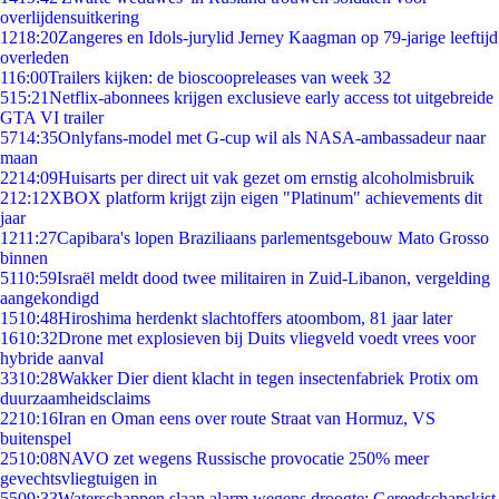
overlijdensuitkering
12
18:20
Zangeres en Idols-jurylid Jerney Kaagman op 79-jarige leeftijd
overleden
1
16:00
Trailers kijken: de bioscoopreleases van week 32
5
15:21
Netflix-abonnees krijgen exclusieve early access tot uitgebreide
GTA VI trailer
57
14:35
Onlyfans-model met G-cup wil als NASA-ambassadeur naar
maan
22
14:09
Huisarts per direct uit vak gezet om ernstig alcoholmisbruik
2
12:12
XBOX platform krijgt zijn eigen "Platinum" achievements dit
jaar
12
11:27
Capibara's lopen Braziliaans parlementsgebouw Mato Grosso
binnen
51
10:59
Israël meldt dood twee militairen in Zuid-Libanon, vergelding
aangekondigd
15
10:48
Hiroshima herdenkt slachtoffers atoombom, 81 jaar later
16
10:32
Drone met explosieven bij Duits vliegveld voedt vrees voor
hybride aanval
33
10:28
Wakker Dier dient klacht in tegen insectenfabriek Protix om
duurzaamheidsclaims
22
10:16
Iran en Oman eens over route Straat van Hormuz, VS
buitenspel
25
10:08
NAVO zet wegens Russische provocatie 250% meer
gevechtsvliegtuigen in
55
09:33
Waterschappen slaan alarm wegens droogte: Gereedschapskist