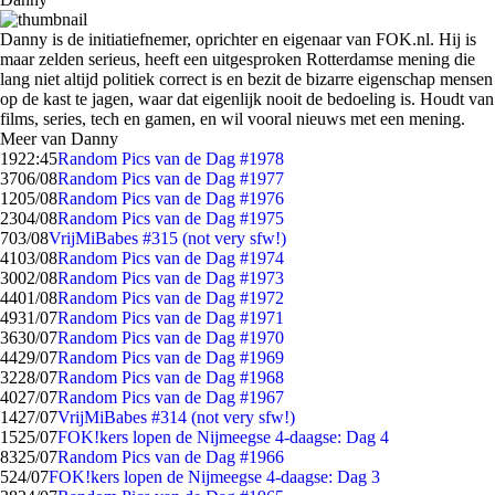
Danny is de initiatiefnemer, oprichter en eigenaar van FOK.nl. Hij is
maar zelden serieus, heeft een uitgesproken Rotterdamse mening die
lang niet altijd politiek correct is en bezit de bizarre eigenschap mensen
op de kast te jagen, waar dat eigenlijk nooit de bedoeling is. Houdt van
films, series, tech en gamen, en wil vooral nieuws met een mening.
Meer van Danny
19
22:45
Random Pics van de Dag #1978
37
06/08
Random Pics van de Dag #1977
12
05/08
Random Pics van de Dag #1976
23
04/08
Random Pics van de Dag #1975
7
03/08
VrijMiBabes #315 (not very sfw!)
41
03/08
Random Pics van de Dag #1974
30
02/08
Random Pics van de Dag #1973
44
01/08
Random Pics van de Dag #1972
49
31/07
Random Pics van de Dag #1971
36
30/07
Random Pics van de Dag #1970
44
29/07
Random Pics van de Dag #1969
32
28/07
Random Pics van de Dag #1968
40
27/07
Random Pics van de Dag #1967
14
27/07
VrijMiBabes #314 (not very sfw!)
15
25/07
FOK!kers lopen de Nijmeegse 4-daagse: Dag 4
83
25/07
Random Pics van de Dag #1966
5
24/07
FOK!kers lopen de Nijmeegse 4-daagse: Dag 3