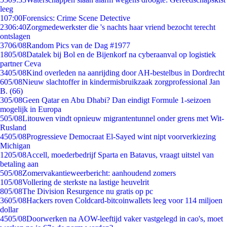
leeg
1
07:00
Forensics: Crime Scene Detective
23
06:40
Zorgmedewerkster die 's nachts haar vriend bezocht terecht
ontslagen
37
06/08
Random Pics van de Dag #1977
18
05/08
Datalek bij Bol en de Bijenkorf na cyberaanval op logistiek
partner Ceva
34
05/08
Kind overleden na aanrijding door AH-bestelbus in Dordrecht
6
05/08
Nieuw slachtoffer in kindermisbruikzaak zorgprofessional Jan
B. (66)
3
05/08
Geen Qatar en Abu Dhabi? Dan eindigt Formule 1-seizoen
mogelijk in Europa
5
05/08
Litouwen vindt opnieuw migrantentunnel onder grens met Wit-
Rusland
45
05/08
Progressieve Democraat El-Sayed wint nipt voorverkiezing
Michigan
12
05/08
Accell, moederbedrijf Sparta en Batavus, vraagt uitstel van
betaling aan
5
05/08
Zomervakantieweerbericht: aanhoudend zomers
1
05/08
Vollering de sterkste na lastige heuvelrit
8
05/08
The Division Resurgence nu gratis op pc
36
05/08
Hackers roven Coldcard-bitcoinwallets leeg voor 114 miljoen
dollar
45
05/08
Doorwerken na AOW-leeftijd vaker vastgelegd in cao's, moet