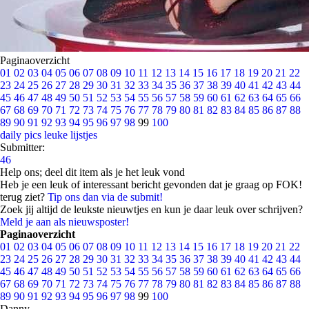
Paginaoverzicht
01
02
03
04
05
06
07
08
09
10
11
12
13
14
15
16
17
18
19
20
21
22
23
24
25
26
27
28
29
30
31
32
33
34
35
36
37
38
39
40
41
42
43
44
45
46
47
48
49
50
51
52
53
54
55
56
57
58
59
60
61
62
63
64
65
66
67
68
69
70
71
72
73
74
75
76
77
78
79
80
81
82
83
84
85
86
87
88
89
90
91
92
93
94
95
96
97
98
99
100
daily pics
leuke lijstjes
Submitter:
46
Help ons; deel dit item als je het leuk vond
Heb je een leuk of interessant bericht gevonden dat je graag op FOK!
terug ziet?
Tip ons dan via de submit!
Zoek jij altijd de leukste nieuwtjes en kun je daar leuk over schrijven?
Meld je aan als nieuwsposter!
Paginaoverzicht
01
02
03
04
05
06
07
08
09
10
11
12
13
14
15
16
17
18
19
20
21
22
23
24
25
26
27
28
29
30
31
32
33
34
35
36
37
38
39
40
41
42
43
44
45
46
47
48
49
50
51
52
53
54
55
56
57
58
59
60
61
62
63
64
65
66
67
68
69
70
71
72
73
74
75
76
77
78
79
80
81
82
83
84
85
86
87
88
89
90
91
92
93
94
95
96
97
98
99
100
Danny