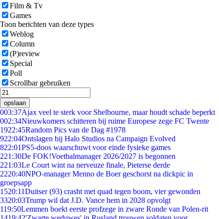
Film & Tv
Games
Toon berichten van deze types
Weblog
Column
(P)review
Special
Poll
Scrollbar gebruiken
opslaan
0
03:37
Ajax veel te sterk voor Shelbourne, maar houdt schade beperkt
0
02:34
Nieuwkomers schitteren bij ruime Europese zege FC Twente
19
22:45
Random Pics van de Dag #1978
9
22:04
Ontslagen bij Halo Studios na Campaign Evolved
8
22:01
PS5-doos waarschuwt voor einde fysieke games
2
21:30
De FOK!Voetbalmanager 2026/2027 is begonnen
2
21:03
Le Court wint na nerveuze finale, Pieterse derde
22
20:40
NPO-manager Menno de Boer geschorst na dickpic in
groepsapp
15
20:11
Duitser (93) crasht met quad tegen boom, vier gewonden
33
20:03
Trump wil dat J.D. Vance hem in 2028 opvolgt
1
19:50
Lemmen boekt eerste profzege in zware Ronde van Polen-rit
14
19:42
'Zwarte weduwes' in Rusland trouwen soldaten voor