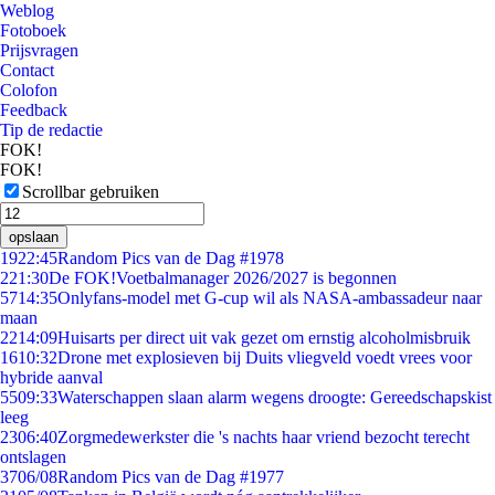
Weblog
Fotoboek
Prijsvragen
Contact
Colofon
Feedback
Tip de redactie
FOK!
FOK!
Scrollbar gebruiken
opslaan
19
22:45
Random Pics van de Dag #1978
2
21:30
De FOK!Voetbalmanager 2026/2027 is begonnen
57
14:35
Onlyfans-model met G-cup wil als NASA-ambassadeur naar
maan
22
14:09
Huisarts per direct uit vak gezet om ernstig alcoholmisbruik
16
10:32
Drone met explosieven bij Duits vliegveld voedt vrees voor
hybride aanval
55
09:33
Waterschappen slaan alarm wegens droogte: Gereedschapskist
leeg
23
06:40
Zorgmedewerkster die 's nachts haar vriend bezocht terecht
ontslagen
37
06/08
Random Pics van de Dag #1977