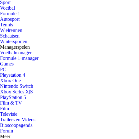
Sport
Voetbal
Formule 1
Autosport
Tennis
Wielrennen
Schaatsen
Wintersporten
Managerspelen
Voetbalmanager
Formule 1-manager
Games
PC
Playstation 4
Xbox One
Nintendo Switch
Xbox Series X|S
PlayStation 5
Film & TV
Film
Televisie
Trailers en Videos
Bioscoopagenda
Forum
Meer