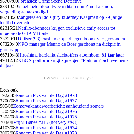
967
07:00
Forensics: Crime Scene Detective
889
10:59
Israël meldt dood twee militairen in Zuid-Libanon,
vergelding aangekondigd
867
18:20
Zangeres en Idols-jurylid Jerney Kaagman op 79-jarige
leeftijd overleden
823
15:21
Netflix-abonnees krijgen exclusieve early access tot
uitgebreide GTA VI trailer
737
20:11
Duitser (93) crasht met quad tegen boom, vier gewonden
673
20:40
NPO-manager Menno de Boer geschorst na dickpic in
groepsapp
667
10:48
Hiroshima herdenkt slachtoffers atoombom, 81 jaar later
493
12:12
XBOX platform krijgt zijn eigen "Platinum" achievements
dit jaar
▼ Advertentie door Refinery89
Lees ook
19
22:45
Random Pics van de Dag #1978
37
06/08
Random Pics van de Dag #1977
5
05/08
Zomervakantieweerbericht: aanhoudend zomers
12
05/08
Random Pics van de Dag #1976
23
04/08
Random Pics van de Dag #1975
7
03/08
VrijMiBabes #315 (not very sfw!)
41
03/08
Random Pics van de Dag #1974
30
02/08
Random Pics van de Dag #1973