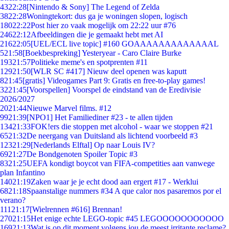
43
22:28
[Nintendo & Sony] The Legend of Zelda
38
22:28
Woningtekort: dus ga je woningen slopen, logisch
180
22:22
Post hier zo vaak mogelijk om 22:22 uur #76
246
22:12
Afbeeldingen die je gemaakt hebt met AI
216
22:05
[UEL/ECL live topic] #160 GOAAAAAAAAAAAAAL
5
21:58
[Boekbespreking] Yesteryear - Caro Claire Burke
193
21:57
Politieke meme's en spotprenten #11
129
21:50
[WLR SC #417] Nieuw deel openen was kaputt
8
21:45
[gratis] Videogames Part 9: Gratis en free-to-play games!
32
21:45
[Voorspellen] Voorspel de eindstand van de Eredivisie
2026/2027
20
21:44
Nieuwe Marvel films. #12
99
21:39
[NPO1] Het Familiediner #23 - te allen tijden
134
21:33
FOK!ers die stoppen met alcohol - waar we stoppen #21
65
21:32
De neergang van Duitsland als lichtend voorbeeld #3
123
21:29
[Nederlands Elftal] Op naar Louis IV?
69
21:27
De Bondgenoten Spoiler Topic #3
83
21:25
UEFA kondigt boycot van FIFA-competities aan vanwege
plan Infantino
140
21:19
Zaken waar je je echt dood aan ergert #17 - Werklui
68
21:18
Spaanstalige nummers #34 A que calor nos pasaremos por el
verano?
111
21:17
[Wielrennen #616] Brennan!
270
21:15
Het enige echte LEGO-topic #45 LEGOOOOOOOOOOO
169
21:13
Wat is op dit moment volgens jou de meest irritante reclame?