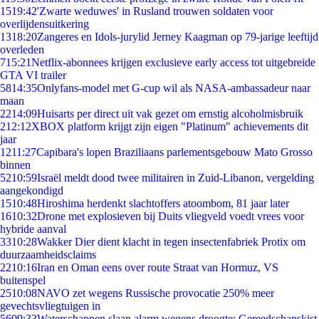
15
19:42
'Zwarte weduwes' in Rusland trouwen soldaten voor
overlijdensuitkering
13
18:20
Zangeres en Idols-jurylid Jerney Kaagman op 79-jarige leeftijd
overleden
7
15:21
Netflix-abonnees krijgen exclusieve early access tot uitgebreide
GTA VI trailer
58
14:35
Onlyfans-model met G-cup wil als NASA-ambassadeur naar
maan
22
14:09
Huisarts per direct uit vak gezet om ernstig alcoholmisbruik
2
12:12
XBOX platform krijgt zijn eigen "Platinum" achievements dit
jaar
12
11:27
Capibara's lopen Braziliaans parlementsgebouw Mato Grosso
binnen
52
10:59
Israël meldt dood twee militairen in Zuid-Libanon, vergelding
aangekondigd
15
10:48
Hiroshima herdenkt slachtoffers atoombom, 81 jaar later
16
10:32
Drone met explosieven bij Duits vliegveld voedt vrees voor
hybride aanval
33
10:28
Wakker Dier dient klacht in tegen insectenfabriek Protix om
duurzaamheidsclaims
22
10:16
Iran en Oman eens over route Straat van Hormuz, VS
buitenspel
25
10:08
NAVO zet wegens Russische provocatie 250% meer
gevechtsvliegtuigen in
56
09:33
Waterschappen slaan alarm wegens droogte: Gereedschapskist