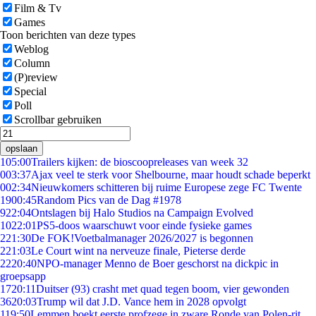
Film & Tv
Games
Toon berichten van deze types
Weblog
Column
(P)review
Special
Poll
Scrollbar gebruiken
opslaan
1
05:00
Trailers kijken: de bioscoopreleases van week 32
0
03:37
Ajax veel te sterk voor Shelbourne, maar houdt schade beperkt
0
02:34
Nieuwkomers schitteren bij ruime Europese zege FC Twente
19
00:45
Random Pics van de Dag #1978
9
22:04
Ontslagen bij Halo Studios na Campaign Evolved
10
22:01
PS5-doos waarschuwt voor einde fysieke games
2
21:30
De FOK!Voetbalmanager 2026/2027 is begonnen
2
21:03
Le Court wint na nerveuze finale, Pieterse derde
22
20:40
NPO-manager Menno de Boer geschorst na dickpic in
groepsapp
17
20:11
Duitser (93) crasht met quad tegen boom, vier gewonden
36
20:03
Trump wil dat J.D. Vance hem in 2028 opvolgt
1
19:50
Lemmen boekt eerste profzege in zware Ronde van Polen-rit