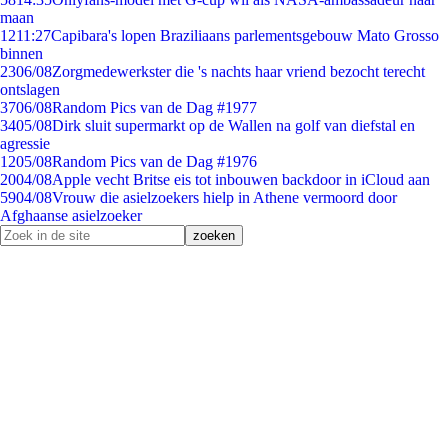
maan
12
11:27
Capibara's lopen Braziliaans parlementsgebouw Mato Grosso
binnen
23
06/08
Zorgmedewerkster die 's nachts haar vriend bezocht terecht
ontslagen
37
06/08
Random Pics van de Dag #1977
34
05/08
Dirk sluit supermarkt op de Wallen na golf van diefstal en
agressie
12
05/08
Random Pics van de Dag #1976
20
04/08
Apple vecht Britse eis tot inbouwen backdoor in iCloud aan
59
04/08
Vrouw die asielzoekers hielp in Athene vermoord door
Afghaanse asielzoeker