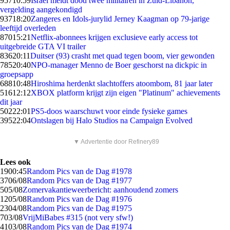
957
10:59
Israël meldt dood twee militairen in Zuid-Libanon,
vergelding aangekondigd
937
18:20
Zangeres en Idols-jurylid Jerney Kaagman op 79-jarige
leeftijd overleden
870
15:21
Netflix-abonnees krijgen exclusieve early access tot
uitgebreide GTA VI trailer
836
20:11
Duitser (93) crasht met quad tegen boom, vier gewonden
785
20:40
NPO-manager Menno de Boer geschorst na dickpic in
groepsapp
688
10:48
Hiroshima herdenkt slachtoffers atoombom, 81 jaar later
516
12:12
XBOX platform krijgt zijn eigen "Platinum" achievements
dit jaar
502
22:01
PS5-doos waarschuwt voor einde fysieke games
395
22:04
Ontslagen bij Halo Studios na Campaign Evolved
▼ Advertentie door Refinery89
Lees ook
19
00:45
Random Pics van de Dag #1978
37
06/08
Random Pics van de Dag #1977
5
05/08
Zomervakantieweerbericht: aanhoudend zomers
12
05/08
Random Pics van de Dag #1976
23
04/08
Random Pics van de Dag #1975
7
03/08
VrijMiBabes #315 (not very sfw!)
41
03/08
Random Pics van de Dag #1974