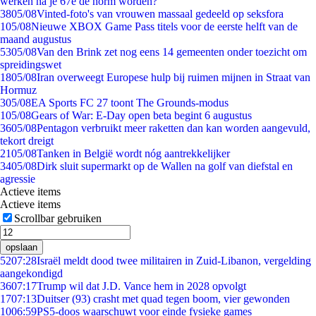
werken na je 67e de norm worden?
38
05/08
Vinted-foto's van vrouwen massaal gedeeld op seksfora
1
05/08
Nieuwe XBOX Game Pass titels voor de eerste helft van de
maand augustus
53
05/08
Van den Brink zet nog eens 14 gemeenten onder toezicht om
spreidingswet
18
05/08
Iran overweegt Europese hulp bij ruimen mijnen in Straat van
Hormuz
3
05/08
EA Sports FC 27 toont The Grounds-modus
1
05/08
Gears of War: E-Day open beta begint 6 augustus
36
05/08
Pentagon verbruikt meer raketten dan kan worden aangevuld,
tekort dreigt
21
05/08
Tanken in België wordt nóg aantrekkelijker
34
05/08
Dirk sluit supermarkt op de Wallen na golf van diefstal en
agressie
Actieve items
Actieve items
Scrollbar gebruiken
opslaan
52
07:28
Israël meldt dood twee militairen in Zuid-Libanon, vergelding
aangekondigd
36
07:17
Trump wil dat J.D. Vance hem in 2028 opvolgt
17
07:13
Duitser (93) crasht met quad tegen boom, vier gewonden
10
06:59
PS5-doos waarschuwt voor einde fysieke games