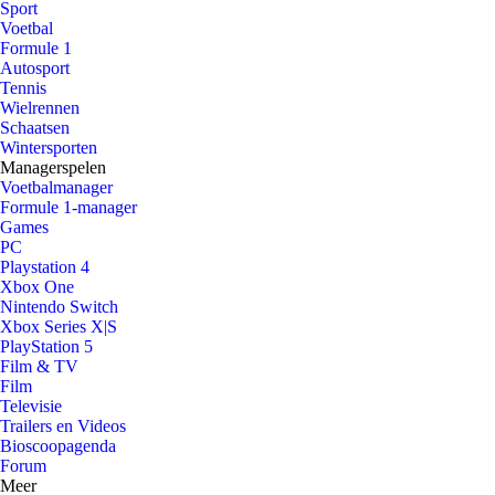
Sport
Voetbal
Formule 1
Autosport
Tennis
Wielrennen
Schaatsen
Wintersporten
Managerspelen
Voetbalmanager
Formule 1-manager
Games
PC
Playstation 4
Xbox One
Nintendo Switch
Xbox Series X|S
PlayStation 5
Film & TV
Film
Televisie
Trailers en Videos
Bioscoopagenda
Forum
Meer