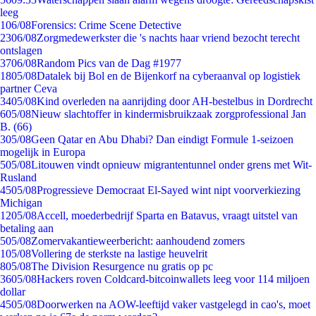
leeg
1
06/08
Forensics: Crime Scene Detective
23
06/08
Zorgmedewerkster die 's nachts haar vriend bezocht terecht
ontslagen
37
06/08
Random Pics van de Dag #1977
18
05/08
Datalek bij Bol en de Bijenkorf na cyberaanval op logistiek
partner Ceva
34
05/08
Kind overleden na aanrijding door AH-bestelbus in Dordrecht
6
05/08
Nieuw slachtoffer in kindermisbruikzaak zorgprofessional Jan
B. (66)
3
05/08
Geen Qatar en Abu Dhabi? Dan eindigt Formule 1-seizoen
mogelijk in Europa
5
05/08
Litouwen vindt opnieuw migrantentunnel onder grens met Wit-
Rusland
45
05/08
Progressieve Democraat El-Sayed wint nipt voorverkiezing
Michigan
12
05/08
Accell, moederbedrijf Sparta en Batavus, vraagt uitstel van
betaling aan
5
05/08
Zomervakantieweerbericht: aanhoudend zomers
1
05/08
Vollering de sterkste na lastige heuvelrit
8
05/08
The Division Resurgence nu gratis op pc
36
05/08
Hackers roven Coldcard-bitcoinwallets leeg voor 114 miljoen
dollar
45
05/08
Doorwerken na AOW-leeftijd vaker vastgelegd in cao's, moet