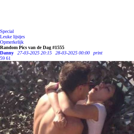
Special
Leuke lijstjes
Opmerkelijk
Random Pics van de Dag #1555
Danny
27-03-2025 20:15
28-03-2025 00:00
print
59
61