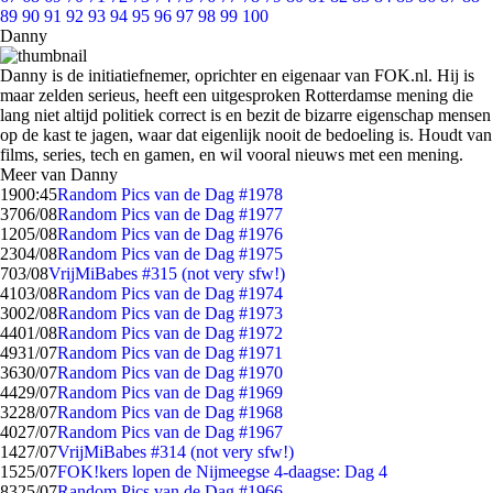
89
90
91
92
93
94
95
96
97
98
99
100
Danny
Danny is de initiatiefnemer, oprichter en eigenaar van FOK.nl. Hij is
maar zelden serieus, heeft een uitgesproken Rotterdamse mening die
lang niet altijd politiek correct is en bezit de bizarre eigenschap mensen
op de kast te jagen, waar dat eigenlijk nooit de bedoeling is. Houdt van
films, series, tech en gamen, en wil vooral nieuws met een mening.
Meer van Danny
19
00:45
Random Pics van de Dag #1978
37
06/08
Random Pics van de Dag #1977
12
05/08
Random Pics van de Dag #1976
23
04/08
Random Pics van de Dag #1975
7
03/08
VrijMiBabes #315 (not very sfw!)
41
03/08
Random Pics van de Dag #1974
30
02/08
Random Pics van de Dag #1973
44
01/08
Random Pics van de Dag #1972
49
31/07
Random Pics van de Dag #1971
36
30/07
Random Pics van de Dag #1970
44
29/07
Random Pics van de Dag #1969
32
28/07
Random Pics van de Dag #1968
40
27/07
Random Pics van de Dag #1967
14
27/07
VrijMiBabes #314 (not very sfw!)
15
25/07
FOK!kers lopen de Nijmeegse 4-daagse: Dag 4
83
25/07
Random Pics van de Dag #1966