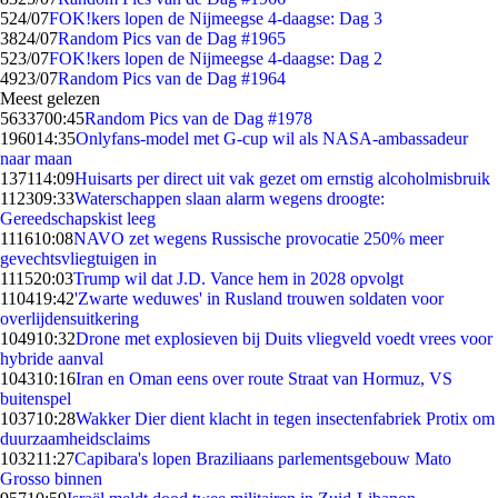
5
24/07
FOK!kers lopen de Nijmeegse 4-daagse: Dag 3
38
24/07
Random Pics van de Dag #1965
5
23/07
FOK!kers lopen de Nijmeegse 4-daagse: Dag 2
49
23/07
Random Pics van de Dag #1964
Meest gelezen
56337
00:45
Random Pics van de Dag #1978
1960
14:35
Onlyfans-model met G-cup wil als NASA-ambassadeur
naar maan
1371
14:09
Huisarts per direct uit vak gezet om ernstig alcoholmisbruik
1123
09:33
Waterschappen slaan alarm wegens droogte:
Gereedschapskist leeg
1116
10:08
NAVO zet wegens Russische provocatie 250% meer
gevechtsvliegtuigen in
1115
20:03
Trump wil dat J.D. Vance hem in 2028 opvolgt
1104
19:42
'Zwarte weduwes' in Rusland trouwen soldaten voor
overlijdensuitkering
1049
10:32
Drone met explosieven bij Duits vliegveld voedt vrees voor
hybride aanval
1043
10:16
Iran en Oman eens over route Straat van Hormuz, VS
buitenspel
1037
10:28
Wakker Dier dient klacht in tegen insectenfabriek Protix om
duurzaamheidsclaims
1032
11:27
Capibara's lopen Braziliaans parlementsgebouw Mato
Grosso binnen