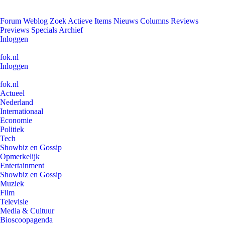
Forum
Weblog
Zoek
Actieve Items
Nieuws
Columns
Reviews
Previews
Specials
Archief
Inloggen
fok.nl
Inloggen
fok.nl
Actueel
Nederland
Internationaal
Economie
Politiek
Tech
Showbiz en Gossip
Opmerkelijk
Entertainment
Showbiz en Gossip
Muziek
Film
Televisie
Media & Cultuur
Bioscoopagenda