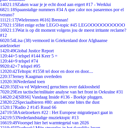
140
21:19
Zaken waar je je echt dood aan ergert #17 - Werklui
68
21:18
Spaanstalige nummers #34 A que calor nos pasaremos por el
verano?
111
21:17
[Wielrennen #616] Brennan!
270
21:15
Het enige echte LEGO-topic #45 LEGOOOOOOOOOOO
169
21:13
Wat is op dit moment volgens jou de meest irritante reclame?
#12
60
20:54
Lisa (38) vermoord in Griekenland door Afghaanse
asielzoeker
14
20:49
Global Justice Report
1
20:44
+5 telspel #144 Keer 5 =
1
20:44
+9 telspel #74
99
20:42
+7 telspel #95
120
20:42
Teltopic #1558 tel door en door en door....
2
20:37
Jerney Kaagman overleden
120
20:36
Nederland toen
42
20:35
[Eva vd Wijdeven] geruchten over dakloosheid
70
20:29
Een tactische/militaire analyse van het front in Oekraïne #31
146
20:24
[SBS6] Vandaag Inside #136 - Boekje pluggen.
238
20:22
Speciaalbieren #80: another one bites the dust
15
20:17
Radio 2 #145 Ruud 66
247
19:58
Asielzoekers #22 : Het Europese migratiepact gaat in
242
19:53
Nederlandstalige muziektopic #13
166
19:49
Voorspel hier het warmtegetal van 2026
22
19:45
[Dagboek] Mijn struggles in het dagelijks leven