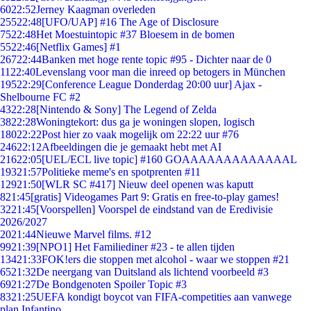
60
22:52
Jerney Kaagman overleden
255
22:48
[UFO/UAP] #16 The Age of Disclosure
75
22:48
Het Moestuintopic #37 Bloesem in de bomen
55
22:46
[Netflix Games] #1
267
22:44
Banken met hoge rente topic #95 - Dichter naar de 0
11
22:40
Levenslang voor man die inreed op betogers in München
195
22:29
[Conference League Donderdag 20:00 uur] Ajax -
Shelbourne FC #2
43
22:28
[Nintendo & Sony] The Legend of Zelda
38
22:28
Woningtekort: dus ga je woningen slopen, logisch
180
22:22
Post hier zo vaak mogelijk om 22:22 uur #76
246
22:12
Afbeeldingen die je gemaakt hebt met AI
216
22:05
[UEL/ECL live topic] #160 GOAAAAAAAAAAAAAL
193
21:57
Politieke meme's en spotprenten #11
129
21:50
[WLR SC #417] Nieuw deel openen was kaputt
8
21:45
[gratis] Videogames Part 9: Gratis en free-to-play games!
32
21:45
[Voorspellen] Voorspel de eindstand van de Eredivisie
2026/2027
20
21:44
Nieuwe Marvel films. #12
99
21:39
[NPO1] Het Familiediner #23 - te allen tijden
134
21:33
FOK!ers die stoppen met alcohol - waar we stoppen #21
65
21:32
De neergang van Duitsland als lichtend voorbeeld #3
69
21:27
De Bondgenoten Spoiler Topic #3
83
21:25
UEFA kondigt boycot van FIFA-competities aan vanwege
plan Infantino