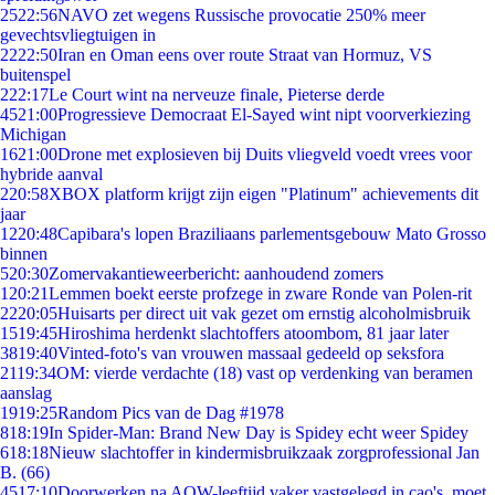
25
22:56
NAVO zet wegens Russische provocatie 250% meer
gevechtsvliegtuigen in
22
22:50
Iran en Oman eens over route Straat van Hormuz, VS
buitenspel
2
22:17
Le Court wint na nerveuze finale, Pieterse derde
45
21:00
Progressieve Democraat El-Sayed wint nipt voorverkiezing
Michigan
16
21:00
Drone met explosieven bij Duits vliegveld voedt vrees voor
hybride aanval
2
20:58
XBOX platform krijgt zijn eigen "Platinum" achievements dit
jaar
12
20:48
Capibara's lopen Braziliaans parlementsgebouw Mato Grosso
binnen
5
20:30
Zomervakantieweerbericht: aanhoudend zomers
1
20:21
Lemmen boekt eerste profzege in zware Ronde van Polen-rit
22
20:05
Huisarts per direct uit vak gezet om ernstig alcoholmisbruik
15
19:45
Hiroshima herdenkt slachtoffers atoombom, 81 jaar later
38
19:40
Vinted-foto's van vrouwen massaal gedeeld op seksfora
21
19:34
OM: vierde verdachte (18) vast op verdenking van beramen
aanslag
19
19:25
Random Pics van de Dag #1978
8
18:19
In Spider-Man: Brand New Day is Spidey echt weer Spidey
6
18:18
Nieuw slachtoffer in kindermisbruikzaak zorgprofessional Jan
B. (66)
45
17:10
Doorwerken na AOW-leeftijd vaker vastgelegd in cao's, moet