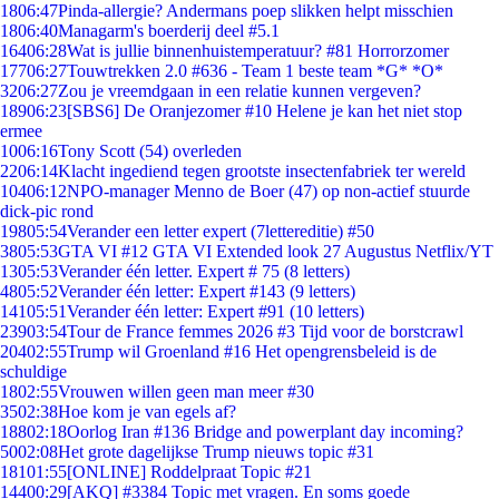
18
06:47
Pinda-allergie? Andermans poep slikken helpt misschien
18
06:40
Managarm's boerderij deel #5.1
164
06:28
Wat is jullie binnenhuistemperatuur? #81 Horrorzomer
177
06:27
Touwtrekken 2.0 #636 - Team 1 beste team *G* *O*
32
06:27
Zou je vreemdgaan in een relatie kunnen vergeven?
189
06:23
[SBS6] De Oranjezomer #10 Helene je kan het niet stop
ermee
10
06:16
Tony Scott (54) overleden
22
06:14
Klacht ingediend tegen grootste insectenfabriek ter wereld
104
06:12
NPO-manager Menno de Boer (47) op non-actief stuurde
dick-pic rond
198
05:54
Verander een letter expert (7lettereditie) #50
38
05:53
GTA VI #12 GTA VI Extended look 27 Augustus Netflix/YT
13
05:53
Verander één letter. Expert # 75 (8 letters)
48
05:52
Verander één letter: Expert #143 (9 letters)
141
05:51
Verander één letter: Expert #91 (10 letters)
239
03:54
Tour de France femmes 2026 #3 Tijd voor de borstcrawl
204
02:55
Trump wil Groenland #16 Het opengrensbeleid is de
schuldige
18
02:55
Vrouwen willen geen man meer #30
35
02:38
Hoe kom je van egels af?
188
02:18
Oorlog Iran #136 Bridge and powerplant day incoming?
50
02:08
Het grote dagelijkse Trump nieuws topic #31
181
01:55
[ONLINE] Roddelpraat Topic #21
144
00:29
[AKQ] #3384 Topic met vragen. En soms goede