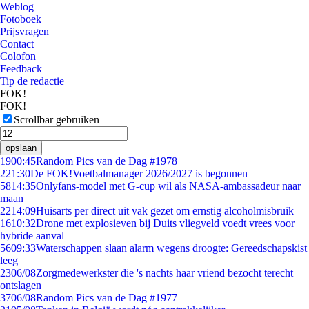
Weblog
Fotoboek
Prijsvragen
Contact
Colofon
Feedback
Tip de redactie
FOK!
FOK!
Scrollbar gebruiken
opslaan
19
00:45
Random Pics van de Dag #1978
2
21:30
De FOK!Voetbalmanager 2026/2027 is begonnen
58
14:35
Onlyfans-model met G-cup wil als NASA-ambassadeur naar
maan
22
14:09
Huisarts per direct uit vak gezet om ernstig alcoholmisbruik
16
10:32
Drone met explosieven bij Duits vliegveld voedt vrees voor
hybride aanval
56
09:33
Waterschappen slaan alarm wegens droogte: Gereedschapskist
leeg
23
06/08
Zorgmedewerkster die 's nachts haar vriend bezocht terecht
ontslagen
37
06/08
Random Pics van de Dag #1977