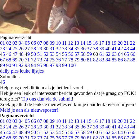
Paginaoverzicht
01
02
03
04
05
06
07
08
09
10
11
12
13
14
15
16
17
18
19
20
21
22
23
24
25
26
27
28
29
30
31
32
33
34
35
36
37
38
39
40
41
42
43
44
45
46
47
48
49
50
51
52
53
54
55
56
57
58
59
60
61
62
63
64
65
66
67
68
69
70
71
72
73
74
75
76
77
78
79
80
81
82
83
84
85
86
87
88
89
90
91
92
93
94
95
96
97
98
99
100
daily pics
leuke lijstjes
Submitter:
46
Help ons; deel dit item als je het leuk vond
Heb je een leuk of interessant bericht gevonden dat je graag op FOK!
terug ziet?
Tip ons dan via de submit!
Zoek jij altijd de leukste nieuwtjes en kun je daar leuk over schrijven?
Meld je aan als nieuwsposter!
Paginaoverzicht
01
02
03
04
05
06
07
08
09
10
11
12
13
14
15
16
17
18
19
20
21
22
23
24
25
26
27
28
29
30
31
32
33
34
35
36
37
38
39
40
41
42
43
44
45
46
47
48
49
50
51
52
53
54
55
56
57
58
59
60
61
62
63
64
65
66
67
68
69
70
71
72
73
74
75
76
77
78
79
80
81
82
83
84
85
86
87
88