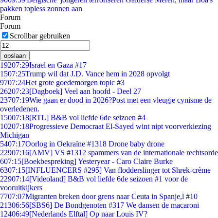
pakken topless zonnen aan
Forum
Forum
Scrollbar gebruiken
opslaan
192
07:29
Israel en Gaza #17
15
07:25
Trump wil dat J.D. Vance hem in 2028 opvolgt
97
07:24
Het grote goedemorgen topic #3
262
07:23
[Dagboek] Veel aan hoofd - Deel 27
237
07:19
Wie gaan er dood in 2026?Post met een vleugje cynisme de
overledenen.
150
07:18
[RTL] B&B vol liefde 6de seizoen #4
102
07:18
Progressieve Democraat El-Sayed wint nipt voorverkiezing
Michigan
54
07:17
Oorlog in Oekraïne #1318 Drone baby drone
229
07:16
[AMV] VS #1312 spammers van de internationale rechtsorde
6
07:15
[Boekbespreking] Yesteryear - Caro Claire Burke
63
07:15
[INFLUENCERS #295] Van flodderslinger tot Shrek-crème
229
07:14
[Videoland] B&B vol liefde 6de seizoen #1 voor de
vooruitkijkers
77
07:07
Migranten breken door grens naar Ceuta in Spanje,l #10
213
06:56
[SBS6] De Bondgenoten #317 We dansen de macaroni
124
06:49
[Nederlands Elftal] Op naar Louis IV?