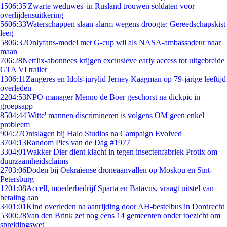
15
06:35
'Zwarte weduwes' in Rusland trouwen soldaten voor
overlijdensuitkering
56
06:33
Waterschappen slaan alarm wegens droogte: Gereedschapskist
leeg
58
06:32
Onlyfans-model met G-cup wil als NASA-ambassadeur naar
maan
7
06:28
Netflix-abonnees krijgen exclusieve early access tot uitgebreide
GTA VI trailer
13
06:11
Zangeres en Idols-jurylid Jerney Kaagman op 79-jarige leeftijd
overleden
22
04:53
NPO-manager Menno de Boer geschorst na dickpic in
groepsapp
85
04:44
'Witte' mannen discrimineren is volgens OM geen enkel
probleem
9
04:27
Ontslagen bij Halo Studios na Campaign Evolved
37
04:13
Random Pics van de Dag #1977
33
04:01
Wakker Dier dient klacht in tegen insectenfabriek Protix om
duurzaamheidsclaims
27
03:06
Doden bij Oekraïense droneaanvallen op Moskou en Sint-
Petersburg
12
01:08
Accell, moederbedrijf Sparta en Batavus, vraagt uitstel van
betaling aan
34
01:01
Kind overleden na aanrijding door AH-bestelbus in Dordrecht
53
00:28
Van den Brink zet nog eens 14 gemeenten onder toezicht om
spreidingswet