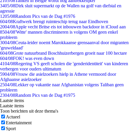
21
05/08
Tanken in België wordt nóg aantrekkelijker
34
05/08
Dirk sluit supermarkt op de Wallen na golf van diefstal en
agressie
12
05/08
Random Pics van de Dag #1976
6
04/08
Kraftwerk brengt ruimteschip terug naar Eindhoven
20
04/08
Apple vecht Britse eis tot inbouwen backdoor in iCloud aan
85
04/08
'Witte' mannen discrimineren is volgens OM geen enkel
probleem
30
04/08
Ceuta-leider noemt Marokkaanse grensaanval door migranten
'gruweldaad'
6
04/08
Grote natuurbrand Boschhuizerbergen groeit naar 100 hectare
6
04/08
FOK! was even down
41
04/08
Regering VS geeft scholen die 'genderidentiteit' van kinderen
verbergen voor ouders ultimatum
59
04/08
Vrouw die asielzoekers hielp in Athene vermoord door
Afghaanse asielzoeker
25
04/08
Lekker op vakantie naar Afghanistan volgens Taliban geen
probleem
23
04/08
Random Pics van de Dag #1975
Laatste items
Laatste items
Toon berichten uit deze thema's
Actueel
Entertainment
Sport