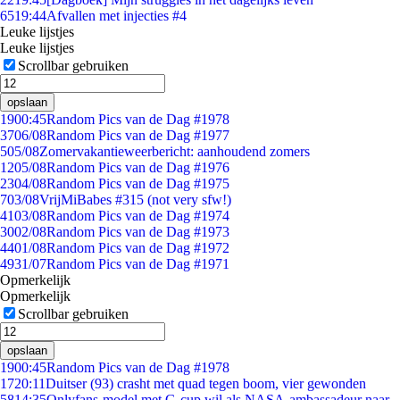
65
19:44
Afvallen met injecties #4
Leuke lijstjes
Leuke lijstjes
Scrollbar gebruiken
opslaan
19
00:45
Random Pics van de Dag #1978
37
06/08
Random Pics van de Dag #1977
5
05/08
Zomervakantieweerbericht: aanhoudend zomers
12
05/08
Random Pics van de Dag #1976
23
04/08
Random Pics van de Dag #1975
7
03/08
VrijMiBabes #315 (not very sfw!)
41
03/08
Random Pics van de Dag #1974
30
02/08
Random Pics van de Dag #1973
44
01/08
Random Pics van de Dag #1972
49
31/07
Random Pics van de Dag #1971
Opmerkelijk
Opmerkelijk
Scrollbar gebruiken
opslaan
19
00:45
Random Pics van de Dag #1978
17
20:11
Duitser (93) crasht met quad tegen boom, vier gewonden
58
14:35
Onlyfans-model met G-cup wil als NASA-ambassadeur naar