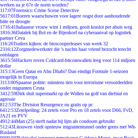
werken na je 67e de norm worden?
1
17:07
Forensics: Crime Scene Detective
56
17:01
Boeren waarschuwen voor lagere oogst door aanhoudende
hitte en droogte
17
16:41
Italiaanse vrouw wint 1 miljoen, gooit kraslot per abuis weg
18
16:36
Datalek bij Bol en de Bijenkorf na cyberaanval op logistiek
partner Ceva
1
16:26
Trailers kijken: de bioscoopreleases van week 32
23
16:12
Zorgmedewerkster die 's nachts haar vriend bezocht terecht
ontslagen
36
15:56
Hackers roven Coldcard-bitcoinwallets leeg voor 114 miljoen
dollar
3
15:13
Geen Qatar en Abu Dhabi? Dan eindigt Formule 1-seizoen
mogelijk in Europa
31
13:00
Spaanse politie: minstens tien voor terrorisme veroordeelden
onder migranten Ceuta
34
12:59
Dirk sluit supermarkt op de Wallen na golf van diefstal en
agressie
8
12:53
The Division Resurgence nu gratis op pc
64
12:53
Zetelpeiling: 24 zetels voor Pro en 18 zetels voor D66, FvD,
JA21 en PVV
49
12:44
Man (25) sterft nadat hij lijm als condoom gebruikt
5
12:43
Litouwen vindt opnieuw migrantentunnel onder grens met Wit-
Rusland
90
09:59
'Belgische' jongeren terroriseren Galderse Meren, maar Boa's