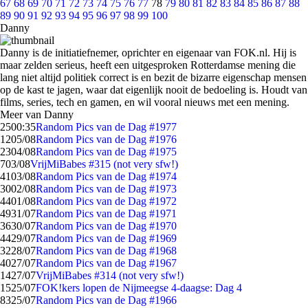
67
68
69
70
71
72
73
74
75
76
77
78
79
80
81
82
83
84
85
86
87
88
89
90
91
92
93
94
95
96
97
98
99
100
Danny
Danny is de initiatiefnemer, oprichter en eigenaar van FOK.nl. Hij is
maar zelden serieus, heeft een uitgesproken Rotterdamse mening die
lang niet altijd politiek correct is en bezit de bizarre eigenschap mensen
op de kast te jagen, waar dat eigenlijk nooit de bedoeling is. Houdt van
films, series, tech en gamen, en wil vooral nieuws met een mening.
Meer van Danny
25
00:35
Random Pics van de Dag #1977
12
05/08
Random Pics van de Dag #1976
23
04/08
Random Pics van de Dag #1975
7
03/08
VrijMiBabes #315 (not very sfw!)
41
03/08
Random Pics van de Dag #1974
30
02/08
Random Pics van de Dag #1973
44
01/08
Random Pics van de Dag #1972
49
31/07
Random Pics van de Dag #1971
36
30/07
Random Pics van de Dag #1970
44
29/07
Random Pics van de Dag #1969
32
28/07
Random Pics van de Dag #1968
40
27/07
Random Pics van de Dag #1967
14
27/07
VrijMiBabes #314 (not very sfw!)
15
25/07
FOK!kers lopen de Nijmeegse 4-daagse: Dag 4
83
25/07
Random Pics van de Dag #1966