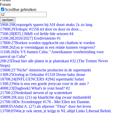
Forum
Scrollbar gebruiken
opslaan
59
08:29
Koopzegels sparen bij AH duurt straks 2x zo lang
179
08:29
Teltopic #1556 tel door en door en door....
75
08:28
[RTL] B&B vol liefde 6de seizoen #4
21
08:28
[2026/2027] Eredivisietoto #1
178
08:27
Boeken worden opgekocht om chatbots te voeden
19
08:26
Zou je vreemdgaan in een relatie kunnen vergeven?
111
08:26
De VS framen Cuba: "Amerikaanse voorbereiding voor
aanval op Cuba"
2
08:25
Draai hier alle platen in je platenkast #32 (The Torture Never
Stops)
150
08:25
"Niche"-historische producten in de supermarkt
13
08:25
Oorlog in Oekraïne #1318 Drone baby drone
187
08:24
[INFLUENCERS #294] supermarkt Safari
13
08:23
Wat is nou een goede jerrycan voor in de auto ?
40
08:23
[Dagboek] What's in your head? #2
217
08:22
Nederland stevent af op watertekort
158
08:20
Lizzy (21) op klaarlichte dag zwaar mishandeld
217
08:18
De Avondetappe #176 - Met Ellen ten Damme.
48
08:05
Abdul A. (27) als afperser "Fleur" door het leven
137
08:05
Wat je ook stemt, je krijgt in NL altijd Links Liberaal Beleid.