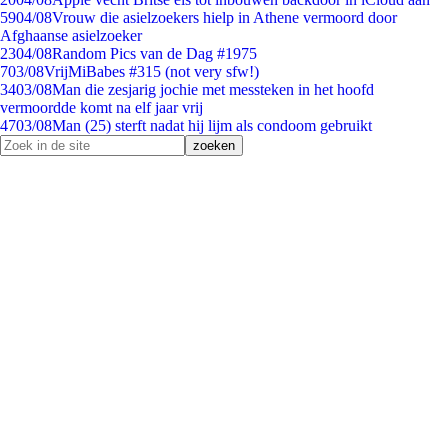
59
04/08
Vrouw die asielzoekers hielp in Athene vermoord door
Afghaanse asielzoeker
23
04/08
Random Pics van de Dag #1975
7
03/08
VrijMiBabes #315 (not very sfw!)
34
03/08
Man die zesjarig jochie met messteken in het hoofd
vermoordde komt na elf jaar vrij
47
03/08
Man (25) sterft nadat hij lijm als condoom gebruikt