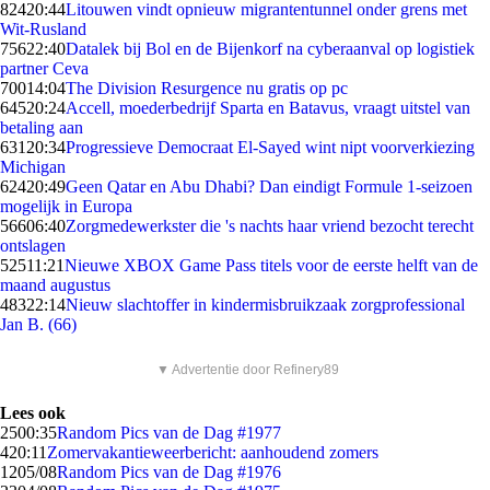
824
20:44
Litouwen vindt opnieuw migrantentunnel onder grens met
Wit-Rusland
756
22:40
Datalek bij Bol en de Bijenkorf na cyberaanval op logistiek
partner Ceva
700
14:04
The Division Resurgence nu gratis op pc
645
20:24
Accell, moederbedrijf Sparta en Batavus, vraagt uitstel van
betaling aan
631
20:34
Progressieve Democraat El-Sayed wint nipt voorverkiezing
Michigan
624
20:49
Geen Qatar en Abu Dhabi? Dan eindigt Formule 1-seizoen
mogelijk in Europa
566
06:40
Zorgmedewerkster die 's nachts haar vriend bezocht terecht
ontslagen
525
11:21
Nieuwe XBOX Game Pass titels voor de eerste helft van de
maand augustus
483
22:14
Nieuw slachtoffer in kindermisbruikzaak zorgprofessional
Jan B. (66)
▼ Advertentie door Refinery89
Lees ook
25
00:35
Random Pics van de Dag #1977
4
20:11
Zomervakantieweerbericht: aanhoudend zomers
12
05/08
Random Pics van de Dag #1976