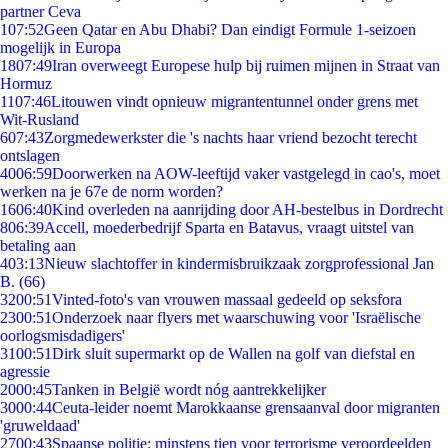
partner Ceva
1
07:52
Geen Qatar en Abu Dhabi? Dan eindigt Formule 1-seizoen
mogelijk in Europa
18
07:49
Iran overweegt Europese hulp bij ruimen mijnen in Straat van
Hormuz
11
07:46
Litouwen vindt opnieuw migrantentunnel onder grens met
Wit-Rusland
6
07:43
Zorgmedewerkster die 's nachts haar vriend bezocht terecht
ontslagen
40
06:59
Doorwerken na AOW-leeftijd vaker vastgelegd in cao's, moet
werken na je 67e de norm worden?
16
06:40
Kind overleden na aanrijding door AH-bestelbus in Dordrecht
8
06:39
Accell, moederbedrijf Sparta en Batavus, vraagt uitstel van
betaling aan
4
03:13
Nieuw slachtoffer in kindermisbruikzaak zorgprofessional Jan
B. (66)
32
00:51
Vinted-foto's van vrouwen massaal gedeeld op seksfora
23
00:51
Onderzoek naar flyers met waarschuwing voor 'Israëlische
oorlogsmisdadigers'
31
00:51
Dirk sluit supermarkt op de Wallen na golf van diefstal en
agressie
20
00:45
Tanken in België wordt nóg aantrekkelijker
30
00:44
Ceuta-leider noemt Marokkaanse grensaanval door migranten
'gruweldaad'
27
00:43
Spaanse politie: minstens tien voor terrorisme veroordeelden