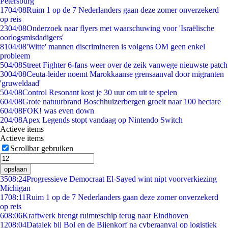
Petersburg
17
04/08
Ruim 1 op de 7 Nederlanders gaan deze zomer onverzekerd
op reis
23
04/08
Onderzoek naar flyers met waarschuwing voor 'Israëlische
oorlogsmisdadigers'
81
04/08
'Witte' mannen discrimineren is volgens OM geen enkel
probleem
5
04/08
Street Fighter 6-fans weer over de zeik vanwege nieuwste patch
30
04/08
Ceuta-leider noemt Marokkaanse grensaanval door migranten
'gruweldaad'
5
04/08
Control Resonant kost je 30 uur om uit te spelen
6
04/08
Grote natuurbrand Boschhuizerbergen groeit naar 100 hectare
6
04/08
FOK! was even down
2
04/08
Apex Legends stopt vandaag op Nintendo Switch
Actieve items
Actieve items
Scrollbar gebruiken
opslaan
35
08:24
Progressieve Democraat El-Sayed wint nipt voorverkiezing
Michigan
17
08:11
Ruim 1 op de 7 Nederlanders gaan deze zomer onverzekerd
op reis
6
08:06
Kraftwerk brengt ruimteschip terug naar Eindhoven
12
08:04
Datalek bij Bol en de Bijenkorf na cyberaanval op logistiek