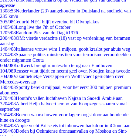
agressie
13
08:53
Nederlander (23) aangehouden in Duitsland na snelheid van
235 km/u
3
05/08
Gedurfd NEC blijft overeind bij Olympiakos
14
05/08
Long live the 7th of October
12
05/08
Random Pics van de Dag #1976
20
04/08
OM: vierde verdachte (18) vast op verdenking van beramen
aanslag
14
04/08
Italiaanse vrouw wint 1 miljoen, gooit kraslot per abuis weg
27
04/08
Spaanse politie: minstens tien voor terrorisme veroordeelden
onder migranten Ceuta
6
04/08
Kraftwerk brengt ruimteschip terug naar Eindhoven
1
04/08
Reusser wint tijdrit en neemt geel over, Nooijen knap tweede
7
04/08
Vakantiekiekje Verstappen en Wolff voedt geruchten over
Mercedes-overstap
18
04/08
Spotify bereikt mijlpaal, voor het eerst 300 miljoen premium-
abonnees
27
04/08
Houthi's vallen luchthaven Najran in Saoedi-Arabië aan
32
04/08
Albert Heijn halveert tempo van Koopzegels sparen vanaf
september
55
04/08
Boeren waarschuwen voor lagere oogst door aanhoudende
hitte en droogte
20
04/08
Apple vecht Britse eis tot inbouwen backdoor in iCloud aan
26
04/08
Doden bij Oekraïense droneaanvallen op Moskou en Sint-