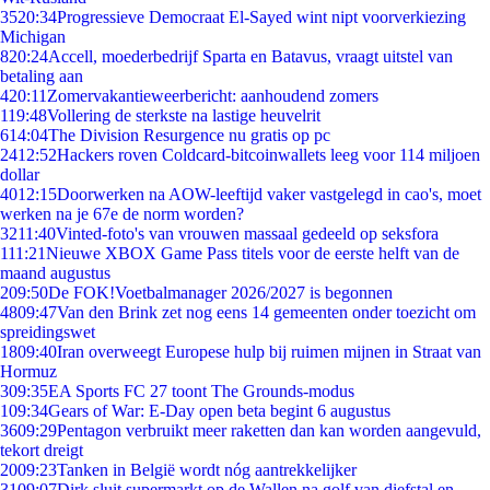
35
20:34
Progressieve Democraat El-Sayed wint nipt voorverkiezing
Michigan
8
20:24
Accell, moederbedrijf Sparta en Batavus, vraagt uitstel van
betaling aan
4
20:11
Zomervakantieweerbericht: aanhoudend zomers
1
19:48
Vollering de sterkste na lastige heuvelrit
6
14:04
The Division Resurgence nu gratis op pc
24
12:52
Hackers roven Coldcard-bitcoinwallets leeg voor 114 miljoen
dollar
40
12:15
Doorwerken na AOW-leeftijd vaker vastgelegd in cao's, moet
werken na je 67e de norm worden?
32
11:40
Vinted-foto's van vrouwen massaal gedeeld op seksfora
1
11:21
Nieuwe XBOX Game Pass titels voor de eerste helft van de
maand augustus
2
09:50
De FOK!Voetbalmanager 2026/2027 is begonnen
48
09:47
Van den Brink zet nog eens 14 gemeenten onder toezicht om
spreidingswet
18
09:40
Iran overweegt Europese hulp bij ruimen mijnen in Straat van
Hormuz
3
09:35
EA Sports FC 27 toont The Grounds-modus
1
09:34
Gears of War: E-Day open beta begint 6 augustus
36
09:29
Pentagon verbruikt meer raketten dan kan worden aangevuld,
tekort dreigt
20
09:23
Tanken in België wordt nóg aantrekkelijker
31
09:07
Dirk sluit supermarkt op de Wallen na golf van diefstal en