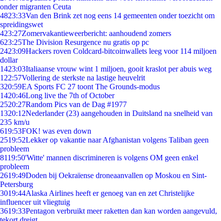
onder migranten Ceuta
48
23:33
Van den Brink zet nog eens 14 gemeenten onder toezicht om
spreidingswet
4
23:27
Zomervakantieweerbericht: aanhoudend zomers
6
23:25
The Division Resurgence nu gratis op pc
24
23:09
Hackers roven Coldcard-bitcoinwallets leeg voor 114 miljoen
dollar
14
23:03
Italiaanse vrouw wint 1 miljoen, gooit kraslot per abuis weg
1
22:57
Vollering de sterkste na lastige heuvelrit
3
20:59
EA Sports FC 27 toont The Grounds-modus
14
20:46
Long live the 7th of October
25
20:27
Random Pics van de Dag #1977
13
20:12
Nederlander (23) aangehouden in Duitsland na snelheid van
235 km/u
6
19:53
FOK! was even down
25
19:52
Lekker op vakantie naar Afghanistan volgens Taliban geen
probleem
81
19:50
'Witte' mannen discrimineren is volgens OM geen enkel
probleem
26
19:49
Doden bij Oekraïense droneaanvallen op Moskou en Sint-
Petersburg
30
19:44
Alaska Airlines heeft er genoeg van en zet Christelijke
influencer uit vliegtuig
36
19:33
Pentagon verbruikt meer raketten dan kan worden aangevuld,
tekort dreigt