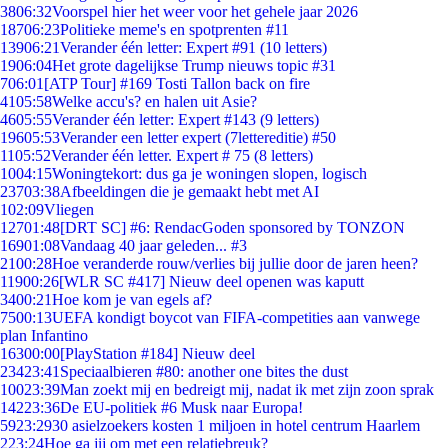
38
06:32
Voorspel hier het weer voor het gehele jaar 2026
187
06:23
Politieke meme's en spotprenten #11
139
06:21
Verander één letter: Expert #91 (10 letters)
19
06:04
Het grote dagelijkse Trump nieuws topic #31
7
06:01
[ATP Tour] #169 Tosti Tallon back on fire
41
05:58
Welke accu's? en halen uit Asie?
46
05:55
Verander één letter: Expert #143 (9 letters)
196
05:53
Verander een letter expert (7lettereditie) #50
11
05:52
Verander één letter. Expert # 75 (8 letters)
10
04:15
Woningtekort: dus ga je woningen slopen, logisch
237
03:38
Afbeeldingen die je gemaakt hebt met AI
1
02:09
Vliegen
127
01:48
[DRT SC] #6: RendacGoden sponsored by TONZON
169
01:08
Vandaag 40 jaar geleden... #3
21
00:28
Hoe veranderde rouw/verlies bij jullie door de jaren heen?
119
00:26
[WLR SC #417] Nieuw deel openen was kaputt
34
00:21
Hoe kom je van egels af?
75
00:13
UEFA kondigt boycot van FIFA-competities aan vanwege
plan Infantino
163
00:00
[PlayStation #184] Nieuw deel
234
23:41
Speciaalbieren #80: another one bites the dust
100
23:39
Man zoekt mij en bedreigt mij, nadat ik met zijn zoon sprak
142
23:36
De EU-politiek #6 Musk naar Europa!
59
23:29
30 asielzoekers kosten 1 miljoen in hotel centrum Haarlem
2
23:24
Hoe ga jij om met een relatiebreuk?