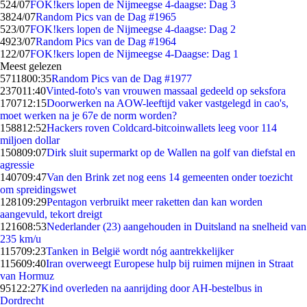
5
24/07
FOK!kers lopen de Nijmeegse 4-daagse: Dag 3
38
24/07
Random Pics van de Dag #1965
5
23/07
FOK!kers lopen de Nijmeegse 4-daagse: Dag 2
49
23/07
Random Pics van de Dag #1964
1
22/07
FOK!kers lopen de Nijmeegse 4-Daagse: Dag 1
Meest gelezen
57118
00:35
Random Pics van de Dag #1977
2370
11:40
Vinted-foto's van vrouwen massaal gedeeld op seksfora
1707
12:15
Doorwerken na AOW-leeftijd vaker vastgelegd in cao's,
moet werken na je 67e de norm worden?
1588
12:52
Hackers roven Coldcard-bitcoinwallets leeg voor 114
miljoen dollar
1508
09:07
Dirk sluit supermarkt op de Wallen na golf van diefstal en
agressie
1407
09:47
Van den Brink zet nog eens 14 gemeenten onder toezicht
om spreidingswet
1281
09:29
Pentagon verbruikt meer raketten dan kan worden
aangevuld, tekort dreigt
1216
08:53
Nederlander (23) aangehouden in Duitsland na snelheid van
235 km/u
1157
09:23
Tanken in België wordt nóg aantrekkelijker
1156
09:40
Iran overweegt Europese hulp bij ruimen mijnen in Straat
van Hormuz
951
22:27
Kind overleden na aanrijding door AH-bestelbus in
Dordrecht