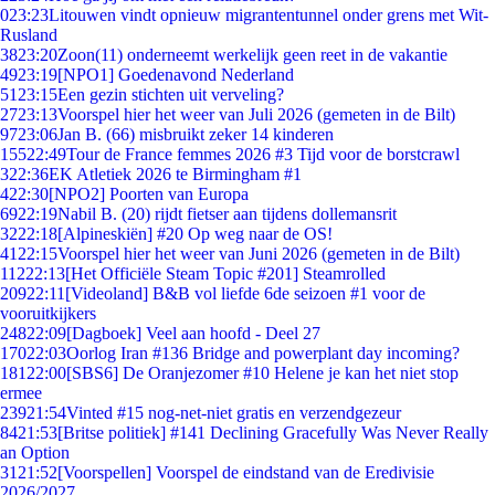
0
23:23
Litouwen vindt opnieuw migrantentunnel onder grens met Wit-
Rusland
38
23:20
Zoon(11) onderneemt werkelijk geen reet in de vakantie
49
23:19
[NPO1] Goedenavond Nederland
51
23:15
Een gezin stichten uit verveling?
27
23:13
Voorspel hier het weer van Juli 2026 (gemeten in de Bilt)
97
23:06
Jan B. (66) misbruikt zeker 14 kinderen
155
22:49
Tour de France femmes 2026 #3 Tijd voor de borstcrawl
3
22:36
EK Atletiek 2026 te Birmingham #1
4
22:30
[NPO2] Poorten van Europa
69
22:19
Nabil B. (20) rijdt fietser aan tijdens dollemansrit
32
22:18
[Alpineskiën] #20 Op weg naar de OS!
41
22:15
Voorspel hier het weer van Juni 2026 (gemeten in de Bilt)
112
22:13
[Het Officiële Steam Topic #201] Steamrolled
209
22:11
[Videoland] B&B vol liefde 6de seizoen #1 voor de
vooruitkijkers
248
22:09
[Dagboek] Veel aan hoofd - Deel 27
170
22:03
Oorlog Iran #136 Bridge and powerplant day incoming?
181
22:00
[SBS6] De Oranjezomer #10 Helene je kan het niet stop
ermee
239
21:54
Vinted #15 nog-net-niet gratis en verzendgezeur
84
21:53
[Britse politiek] #141 Declining Gracefully Was Never Really
an Option
31
21:52
[Voorspellen] Voorspel de eindstand van de Eredivisie
2026/2027