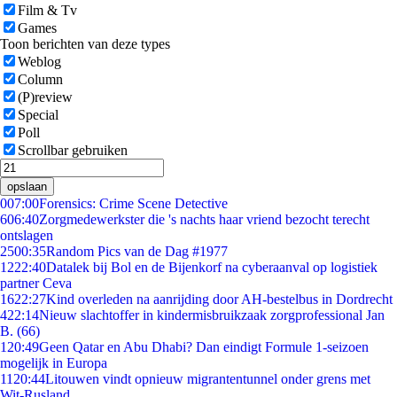
Film & Tv
Games
Toon berichten van deze types
Weblog
Column
(P)review
Special
Poll
Scrollbar gebruiken
opslaan
0
07:00
Forensics: Crime Scene Detective
6
06:40
Zorgmedewerkster die 's nachts haar vriend bezocht terecht
ontslagen
25
00:35
Random Pics van de Dag #1977
12
22:40
Datalek bij Bol en de Bijenkorf na cyberaanval op logistiek
partner Ceva
16
22:27
Kind overleden na aanrijding door AH-bestelbus in Dordrecht
4
22:14
Nieuw slachtoffer in kindermisbruikzaak zorgprofessional Jan
B. (66)
1
20:49
Geen Qatar en Abu Dhabi? Dan eindigt Formule 1-seizoen
mogelijk in Europa
11
20:44
Litouwen vindt opnieuw migrantentunnel onder grens met
Wit-Rusland