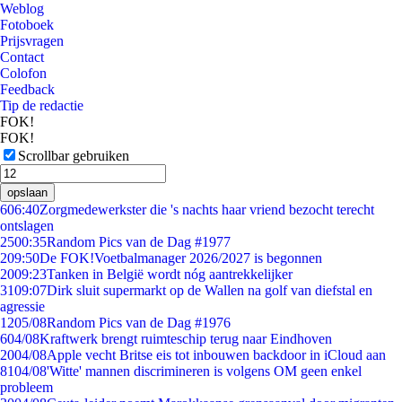
Weblog
Fotoboek
Prijsvragen
Contact
Colofon
Feedback
Tip de redactie
FOK!
FOK!
Scrollbar gebruiken
opslaan
6
06:40
Zorgmedewerkster die 's nachts haar vriend bezocht terecht
ontslagen
25
00:35
Random Pics van de Dag #1977
2
09:50
De FOK!Voetbalmanager 2026/2027 is begonnen
20
09:23
Tanken in België wordt nóg aantrekkelijker
31
09:07
Dirk sluit supermarkt op de Wallen na golf van diefstal en
agressie
12
05/08
Random Pics van de Dag #1976
6
04/08
Kraftwerk brengt ruimteschip terug naar Eindhoven
20
04/08
Apple vecht Britse eis tot inbouwen backdoor in iCloud aan
81
04/08
'Witte' mannen discrimineren is volgens OM geen enkel
probleem