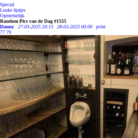
Special
Leuke lijstjes
Opmerkelijk
Random Pics van de Dag #1555
Danny
27-03-2025 20:15
28-03-2025 00:00
print
77
79