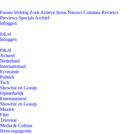
Forum
Weblog
Zoek
Actieve Items
Nieuws
Columns
Reviews
Previews
Specials
Archief
Inloggen
fok.nl
Inloggen
fok.nl
Actueel
Nederland
Internationaal
Economie
Politiek
Tech
Showbiz en Gossip
Opmerkelijk
Entertainment
Showbiz en Gossip
Muziek
Film
Televisie
Media & Cultuur
Bioscoopagenda