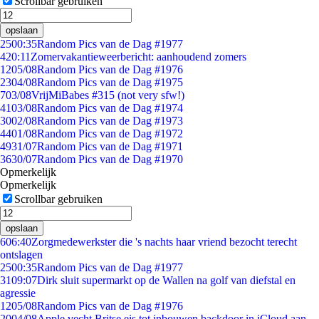
Scrollbar gebruiken
opslaan
25
00:35
Random Pics van de Dag #1977
4
20:11
Zomervakantieweerbericht: aanhoudend zomers
12
05/08
Random Pics van de Dag #1976
23
04/08
Random Pics van de Dag #1975
7
03/08
VrijMiBabes #315 (not very sfw!)
41
03/08
Random Pics van de Dag #1974
30
02/08
Random Pics van de Dag #1973
44
01/08
Random Pics van de Dag #1972
49
31/07
Random Pics van de Dag #1971
36
30/07
Random Pics van de Dag #1970
Opmerkelijk
Opmerkelijk
Scrollbar gebruiken
opslaan
6
06:40
Zorgmedewerkster die 's nachts haar vriend bezocht terecht
ontslagen
25
00:35
Random Pics van de Dag #1977
31
09:07
Dirk sluit supermarkt op de Wallen na golf van diefstal en
agressie
12
05/08
Random Pics van de Dag #1976
20
04/08
Apple vecht Britse eis tot inbouwen backdoor in iCloud aan