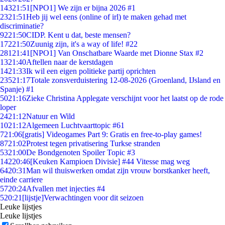
143
21:51
[NPO1] We zijn er bijna 2026 #1
23
21:51
Heb jij wel eens (online of irl) te maken gehad met
discriminatie?
92
21:50
CIDP. Kent u dat, beste mensen?
172
21:50
Zuunig zijn, it's a way of life! #22
281
21:41
[NPO1] Van Onschatbare Waarde met Dionne Stax #2
13
21:40
Aftellen naar de kerstdagen
14
21:33
Ik wil een eigen politieke partij oprichten
235
21:17
Totale zonsverduistering 12-08-2026 (Groenland, IJsland en
Spanje) #1
50
21:16
Zieke Christina Applegate verschijnt voor het laatst op de rode
loper
24
21:12
Natuur en Wild
10
21:12
Algemeen Luchtvaarttopic #61
7
21:06
[gratis] Videogames Part 9: Gratis en free-to-play games!
87
21:02
Protest tegen privatisering Turkse stranden
53
21:00
De Bondgenoten Spoiler Topic #3
142
20:46
[Keuken Kampioen Divisie] #44 Vitesse mag weg
64
20:31
Man wil thuiswerken omdat zijn vrouw borstkanker heeft,
einde carriere
57
20:24
Afvallen met injecties #4
5
20:21
[lijstje]Verwachtingen voor dit seizoen
Leuke lijstjes
Leuke lijstjes