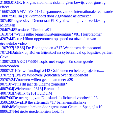
218
08:01
GR: Elk glas alcohol is riskant, geen bewijs voor gunstig
effect
166
07:52
[AMV] VS #1312 spammers van de internationale rechtsorde
108
07:50
Lisa (38) vermoord door Afghaanse asielzoeker
3
07:49
Progressieve Democraat El-Sayed wint nipt voorverkiezing
Michigan
204
07:48
Russia vs Ukraine #91
161
07:47
Wat is jullie binnenhuistemperatuur? #81 Horrorzomer
42
07:44
Perez Hilton opgenomen op spoed na uitzenden van
gruwelijke video
13
07:37
[SBS6] De Bondgenoten #317 We dansen de macaroni
7
07:34
Datalek bij Bol en Bijenkorf na cyberaanval op logistiek partner
Ceva
138
07:33
[AKQ] #3384 Topic met vragen. En soms goede
antwoorden.
280
07:31
[Crowdfunding] #442 Golfbanen en betere projecten.....
37
07:27
[Eva vd Wijdeven] geruchten over dakloosheid
257
07:24
Vrouwen willen geen man meer #29
9
07:10
Wat is dit jaar de ultieme zomerhit?
48
07:04
[Wielrennen #616] Brennan!
40
07:03
[Netflix #210] TUDUM
60
07:00
De neergang van Duitsland als lichtend voorbeeld #3
35
06:58
Covid19 the aftermath #17 bananenmilkshake
18
06:48
Migranten breken door grens naar Ceuta in Spanje,l #10
88
06:37
Het grote goedemorgen topic #3