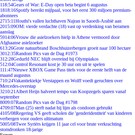
1
18:54
Gears of War: E-Day open beta begint 6 augustus
18
18:16
Spotify bereikt mijlpaal, voor het eerst 300 miljoen premium-
abonnees
27
15:11
Houthi's vallen luchthaven Najran in Saoedi-Arabië aan
20
15:09
OM: vierde verdachte (18) vast op verdenking van beramen
aanslag
59
14:06
Vrouw die asielzoekers hielp in Athene vermoord door
Afghaanse asielzoeker
6
13:26
Grote natuurbrand Boschhuizerbergen groeit naar 100 hectare
30
12:35
Random Pics van de Dag #1973
3
12:28
Gedurfd NEC blijft overeind bij Olympiakos
5
12:04
Control Resonant kost je 30 uur om uit te spelen
1
11:47
Nieuwe XBOX Game Pass titels voor de eerste helft van de
maand augustus
7
10:24
Vakantiekiekje Verstappen en Wolff voedt geruchten over
Mercedes-overstap
32
10:21
Albert Heijn halveert tempo van Koopzegels sparen vanaf
september
80
09:07
Random Pics van de Dag #1798
47
09:07
Man (25) sterft nadat hij lijm als condoom gebruikt
41
05/08
Regering VS geeft scholen die 'genderidentiteit' van kinderen
verbergen voor ouders ultimatum
50
05/08
Twee Syriërs krijgen 11 jaar cel voor brute verkrachting
stomdronken 18-jarige
Forum