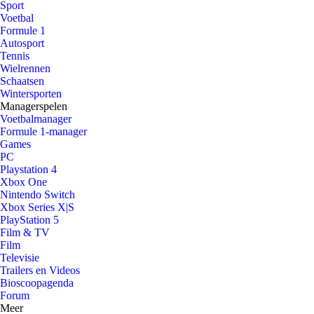
Sport
Voetbal
Formule 1
Autosport
Tennis
Wielrennen
Schaatsen
Wintersporten
Managerspelen
Voetbalmanager
Formule 1-manager
Games
PC
Playstation 4
Xbox One
Nintendo Switch
Xbox Series X|S
PlayStation 5
Film & TV
Film
Televisie
Trailers en Videos
Bioscoopagenda
Forum
Meer