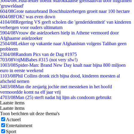
30
04/08
Ceuta-leider noemt Marokkaanse grensaanval door migranten
'gruweldaad'
6
04/08
Grote natuurbrand Boschhuizerbergen groeit naar 100 hectare
6
04/08
FOK! was even down
41
04/08
Regering VS geeft scholen die 'genderidentiteit' van kinderen
verbergen voor ouders ultimatum
59
04/08
Vrouw die asielzoekers hielp in Athene vermoord door
Afghaanse asielzoeker
25
04/08
Lekker op vakantie naar Afghanistan volgens Taliban geen
probleem
23
04/08
Random Pics van de Dag #1975
7
03/08
VrijMiBabes #315 (not very sfw!)
10
03/08
Spider-Man: Brand New Day knalt naar bijna 800 miljoen
euro in eerste weekend
11
03/08
Phil Collins dronk zich bijna dood, kinderen moesten al
afscheid nemen
34
03/08
Man die zesjarig jochie met messteken in het hoofd
vermoordde komt na elf jaar vrij
47
03/08
Man (25) sterft nadat hij lijm als condoom gebruikt
Laatste items
Laatste items
Toon berichten uit deze thema's
Actueel
Entertainment
Sport