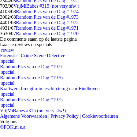
23
04/08
Random Pics van de Dag #1975
7
03/08
VrijMiBabes #315 (not very sfw!)
41
03/08
Random Pics van de Dag #1974
30
02/08
Random Pics van de Dag #1973
44
01/08
Random Pics van de Dag #1972
49
31/07
Random Pics van de Dag #1971
36
30/07
Random Pics van de Dag #1970
De comments staan op de laatste pagina
Laatste reviews en specials
review
Forensics: Crime Scene Detective
special
Random Pics van de Dag #1977
special
Random Pics van de Dag #1976
special
Kraftwerk brengt ruimteschip terug naar Eindhoven
special
Random Pics van de Dag #1975
special
VrijMiBabes #315 (not very sfw!)
Algemene Voorwaarden
|
Privacy Policy
|
Cookievoorkeuren
Volg ons
©FOK.nl e.a.