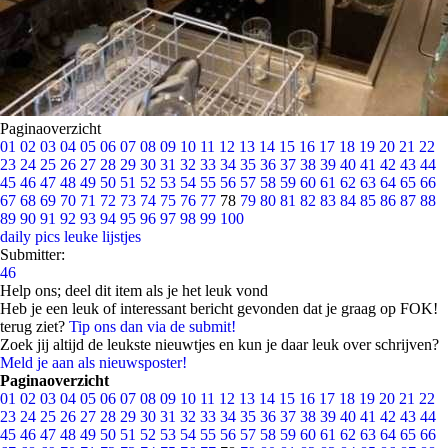
Paginaoverzicht
01
02
03
04
05
06
07
08
09
10
11
12
13
14
15
16
17
18
19
20
21
22
23
24
25
26
27
28
29
30
31
32
33
34
35
36
37
38
39
40
41
42
43
44
45
46
47
48
49
50
51
52
53
54
55
56
57
58
59
60
61
62
63
64
65
66
67
68
69
70
71
72
73
74
75
76
77
78
79
80
81
82
83
84
85
86
87
88
89
90
91
92
93
94
95
96
97
98
99
100
daily pics
leuke lijstjes
Submitter:
46
Help ons; deel dit item als je het leuk vond
Heb je een leuk of interessant bericht gevonden dat je graag op FOK!
terug ziet?
Tip ons dan via de submit!
Zoek jij altijd de leukste nieuwtjes en kun je daar leuk over schrijven?
Meld je aan als nieuwsposter!
Paginaoverzicht
01
02
03
04
05
06
07
08
09
10
11
12
13
14
15
16
17
18
19
20
21
22
23
24
25
26
27
28
29
30
31
32
33
34
35
36
37
38
39
40
41
42
43
44
45
46
47
48
49
50
51
52
53
54
55
56
57
58
59
60
61
62
63
64
65
66