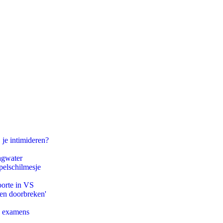
 je intimideren?
agwater
pelschilmesje
oorte in VS
pen doorbreken'
e examens