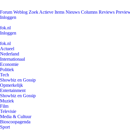
Forum
Weblog
Zoek
Actieve Items
Nieuws
Columns
Reviews
Previe
Inloggen
fok.nl
Inloggen
fok.nl
Actueel
Nederland
Internationaal
Economie
Politiek
Tech
Showbiz en Gossip
Opmerkelijk
Entertainment
Showbiz en Gossip
Muziek
Film
Televisie
Media & Cultuur
Bioscoopagenda
Sport