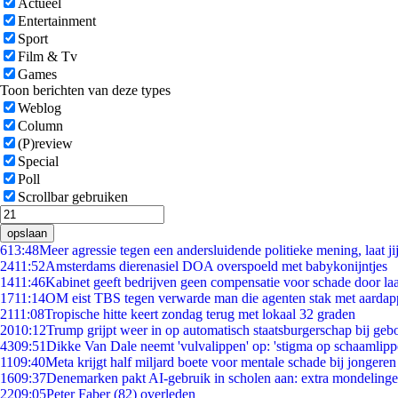
Actueel
Entertainment
Sport
Film & Tv
Games
Toon berichten van deze types
Weblog
Column
(P)review
Special
Poll
Scrollbar gebruiken
opslaan
6
13:48
Meer agressie tegen een andersluidende politieke mening, laat jij
24
11:52
Amsterdams dierenasiel DOA overspoeld met babykonijntjes
14
11:46
Kabinet geeft bedrijven geen compensatie voor schade door la
17
11:14
OM eist TBS tegen verwarde man die agenten stak met aardap
21
11:08
Tropische hitte keert zondag terug met lokaal 32 graden
20
10:12
Trump grijpt weer in op automatisch staatsburgerschap bij geb
43
09:51
Dikke Van Dale neemt 'vulvalippen' op: 'stigma op schaamlip
11
09:40
Meta krijgt half miljard boete voor mentale schade bij jongeren
16
09:37
Denemarken pakt AI-gebruik in scholen aan: extra mondeling
22
09:05
Peter Faber (82) overleden