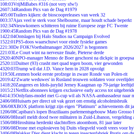
1
08:03
VrijMiBabes #316 (not very sfw!)
26
07:34
Random Pics van de Dag #1979
4
05:00
Trailers kijken: de bioscoopreleases van week 32
0
03:37
Ajax veel te sterk voor Shelbourne, maar houdt schade beperkt
1
02:34
Nieuwkomers schitteren bij ruime Europese zege FC Twente
19
00:45
Random Pics van de Dag #1978
14
22:04
Ontslagen bij Halo Studios na Campaign Evolved
15
22:01
PS5-doos waarschuwt voor einde fysieke games
2
21:30
De FOK!Voetbalmanager 2026/2027 is begonnen
2
21:03
Le Court wint na nerveuze finale, Pieterse derde
29
20:40
NPO-manager Menno de Boer geschorst na dickpic in groeps
25
20:11
Duitser (93) crasht met quad tegen boom, vier gewonden
43
20:03
Trump wil dat J.D. Vance hem in 2028 opvolgt
1
19:50
Lemmen boekt eerste profzege in zware Ronde van Polen-rit
20
19:42
'Zwarte weduwes' in Rusland trouwen soldaten voor overlijden
14
18:20
Zangeres en Idols-jurylid Jerney Kaagman op 79-jarige leeftij
10
15:21
Netflix-abonnees krijgen exclusieve early access tot uitgebreid
64
14:35
Onlyfans-model met G-cup wil als NASA-ambassadeur naar 
24
06/08
Huisarts per direct uit vak gezet om ernstig alcoholmisbruik
3
06/08
XBOX platform krijgt zijn eigen "Platinum" achievements dit ja
12
06/08
Capibara's lopen Braziliaans parlementsgebouw Mato Grosso 
66
06/08
Israël meldt dood twee militairen in Zuid-Libanon, vergeldin
15
06/08
Hiroshima herdenkt slachtoffers atoombom, 81 jaar later
19
06/08
Drone met explosieven bij Duits vliegveld voedt vrees voor hy
34
06/08
Wakker Dier dient klacht in tegen insectenfabriek Protix om 