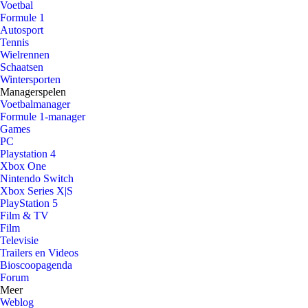
Voetbal
Formule 1
Autosport
Tennis
Wielrennen
Schaatsen
Wintersporten
Managerspelen
Voetbalmanager
Formule 1-manager
Games
PC
Playstation 4
Xbox One
Nintendo Switch
Xbox Series X|S
PlayStation 5
Film & TV
Film
Televisie
Trailers en Videos
Bioscoopagenda
Forum
Meer
Weblog