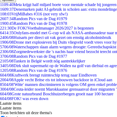
11
09:40
Meta krijgt half miljard boete voor mentale schade bij jongeren
16
09:37
Denemarken pakt AI-gebruik in scholen aan: extra mondeling
1
08:03
VrijMiBabes #316 (not very sfw!)
26
07:34
Random Pics van de Dag #1979
19
00:45
Random Pics van de Dag #1978
2
21:30
De FOK!Voetbalmanager 2026/2027 is begonnen
64
14:35
Onlyfans-model met G-cup wil als NASA-ambassadeur naar 
24
06/08
Huisarts per direct uit vak gezet om ernstig alcoholmisbruik
19
06/08
Drone met explosieven bij Duits vliegveld voedt vrees voor hy
57
06/08
Waterschappen slaan alarm wegens droogte: Gereedschapskist
23
06/08
Zorgmedewerkster die 's nachts haar vriend bezocht terecht on
37
06/08
Random Pics van de Dag #1977
21
05/08
Tanken in België wordt nóg aantrekkelijker
34
05/08
Dirk sluit supermarkt op de Wallen na golf van diefstal en agre
12
05/08
Random Pics van de Dag #1976
6
04/08
Kraftwerk brengt ruimteschip terug naar Eindhoven
20
04/08
Apple vecht Britse eis tot inbouwen backdoor in iCloud aan
85
04/08
'Witte' mannen discrimineren is volgens OM geen enkel probl
30
04/08
Ceuta-leider noemt Marokkaanse grensaanval door migranten 
6
04/08
Grote natuurbrand Boschhuizerbergen groeit naar 100 hectare
6
04/08
FOK! was even down
Laatste items
Laatste items
Toon berichten uit deze thema's