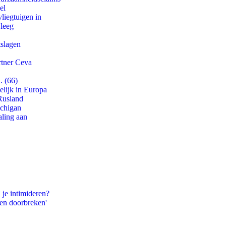
el
iegtuigen in
 leeg
tslagen
rtner Ceva
. (66)
lijk in Europa
Rusland
ichigan
aling aan
 je intimideren?
pen doorbreken'