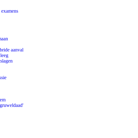
e examens
maan
bride aanval
 leeg
tslagen
ssie
eem
'gruweldaad'