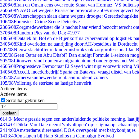
22
06/08
Iran en Oman eens over route Straat van Hormuz, VS buitensp
26
06/08
NAVO zet wegens Russische provocatie 250% meer gevechtsvl
57
06/08
Waterschappen slaan alarm wegens droogte: Gereedschapskist
1
06/08
Forensics: Crime Scene Detective
23
06/08
Zorgmedewerkster die 's nachts haar vriend bezocht terecht on
37
06/08
Random Pics van de Dag #1977
18
05/08
Datalek bij Bol en de Bijenkorf na cyberaanval op logistiek pa
34
05/08
Kind overleden na aanrijding door AH-bestelbus in Dordrecht
6
05/08
Nieuw slachtoffer in kindermisbruikzaak zorgprofessional Jan B
3
05/08
Geen Qatar en Abu Dhabi? Dan eindigt Formule 1-seizoen moge
5
05/08
Litouwen vindt opnieuw migrantentunnel onder grens met Wit-
46
05/08
Progressieve Democraat El-Sayed wint nipt voorverkiezing M
14
05/08
Accell, moederbedrijf Sparta en Batavus, vraagt uitstel van bet
5
05/08
Zomervakantieweerbericht: aanhoudend zomers
1
05/08
Vollering de sterkste na lastige heuvelrit
Actieve items
Actieve items
Scrollbar gebruiken
opslaan
6
14:04
Meer agressie tegen een andersluidende politieke mening, laat jij
43
14:01
Dikke Van Dale neemt 'vulvalippen' op: 'stigma op schaamlip
24
14:00
Amsterdams dierenasiel DOA overspoeld met babykonijntjes
14
13:49
Ontslagen bij Halo Studios na Campaign Evolved