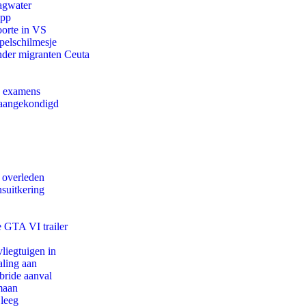
agwater
app
oorte in VS
pelschilmesje
onder migranten Ceuta
e examens
g aangekondigd
d overleden
suitkering
e GTA VI trailer
iegtuigen in
aling aan
bride aanval
maan
 leeg