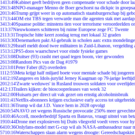
14
13:49
Kabinet geeft bedrijven geen compensatie voor schade door la
29
13:48
NPO-manager Menno de Boer geschorst na dickpic in groeps
20
13:46
Trump grijpt weer in op automatisch staatsburgerschap bij geb
17
13:44
OM eist TBS tegen verwarde man die agenten stak met aardap
34
13:40
Spaanse politie: minstens tien voor terrorisme veroordeelden 
1
13:37
Nieuwkomers schitteren bij ruime Europese zege FC Twente
21
13:31
Tropische hitte keert zondag terug met lokaal 32 graden
16
13:30
Denemarken pakt AI-gebruik in scholen aan: extra mondeling
66
13:29
Israël meldt dood twee militairen in Zuid-Libanon, vergeldin
15
13:12
PS5-doos waarschuwt voor einde fysieke games
25
13:08
Duitser (93) crasht met quad tegen boom, vier gewonden
26
13:08
Random Pics van de Dag #1979
22
13:01
Peter Faber (82) overleden
11
12:55
Meta krijgt half miljard boete voor mentale schade bij jongeren
14
12:19
Zangeres en Idols-jurylid Jerney Kaagman op 79-jarige leeftij
20
12:14
'Zwarte weduwes' in Rusland trouwen soldaten voor overlijden
4
12:13
Trailers kijken: de bioscoopreleases van week 32
24
12:00
Huisarts per direct uit vak gezet om ernstig alcoholmisbruik
10
11:41
Netflix-abonnees krijgen exclusieve early access tot uitgebreid
43
11:36
Trump wil dat J.D. Vance hem in 2028 opvolgt
26
10:54
NAVO zet wegens Russische provocatie 250% meer gevechtsvl
14
10:46
Accell, moederbedrijf Sparta en Batavus, vraagt uitstel van bet
19
10:44
Drone met explosieven bij Duits vliegveld voedt vrees voor hy
64
10:36
Onlyfans-model met G-cup wil als NASA-ambassadeur naar 
57
10:16
Waterschappen slaan alarm wegens droogte: Gereedschapskist