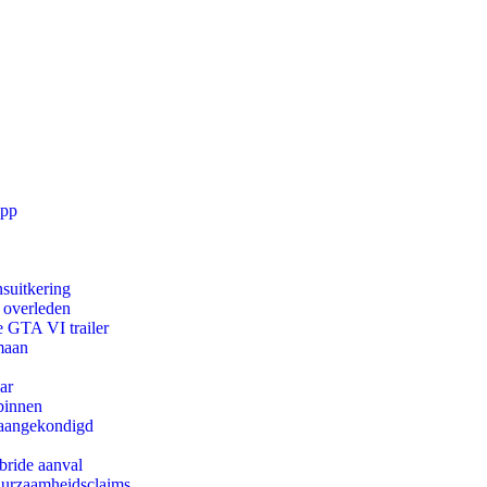
app
suitkering
d overleden
e GTA VI trailer
maan
ar
binnen
g aangekondigd
bride aanval
duurzaamheidsclaims