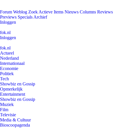
Forum
Weblog
Zoek
Actieve Items
Nieuws
Columns
Reviews
Previews
Specials
Archief
Inloggen
fok.nl
Inloggen
fok.nl
Actueel
Nederland
Internationaal
Economie
Politiek
Tech
Showbiz en Gossip
Opmerkelijk
Entertainment
Showbiz en Gossip
Muziek
Film
Televisie
Media & Cultuur
Bioscoopagenda