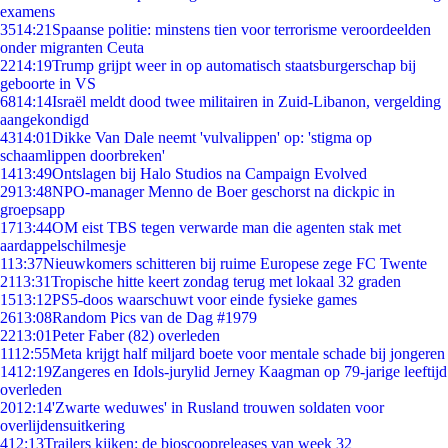
examens
35
14:21
Spaanse politie: minstens tien voor terrorisme veroordeelden
onder migranten Ceuta
22
14:19
Trump grijpt weer in op automatisch staatsburgerschap bij
geboorte in VS
68
14:14
Israël meldt dood twee militairen in Zuid-Libanon, vergelding
aangekondigd
43
14:01
Dikke Van Dale neemt 'vulvalippen' op: 'stigma op
schaamlippen doorbreken'
14
13:49
Ontslagen bij Halo Studios na Campaign Evolved
29
13:48
NPO-manager Menno de Boer geschorst na dickpic in
groepsapp
17
13:44
OM eist TBS tegen verwarde man die agenten stak met
aardappelschilmesje
1
13:37
Nieuwkomers schitteren bij ruime Europese zege FC Twente
21
13:31
Tropische hitte keert zondag terug met lokaal 32 graden
15
13:12
PS5-doos waarschuwt voor einde fysieke games
26
13:08
Random Pics van de Dag #1979
22
13:01
Peter Faber (82) overleden
11
12:55
Meta krijgt half miljard boete voor mentale schade bij jongeren
14
12:19
Zangeres en Idols-jurylid Jerney Kaagman op 79-jarige leeftijd
overleden
20
12:14
'Zwarte weduwes' in Rusland trouwen soldaten voor
overlijdensuitkering
4
12:13
Trailers kijken: de bioscoopreleases van week 32