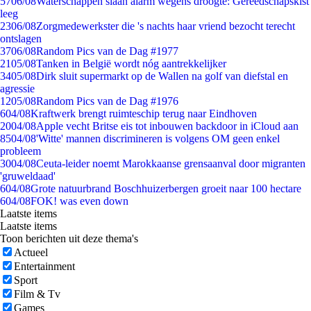
57
06/08
Waterschappen slaan alarm wegens droogte: Gereedschapskist
leeg
23
06/08
Zorgmedewerkster die 's nachts haar vriend bezocht terecht
ontslagen
37
06/08
Random Pics van de Dag #1977
21
05/08
Tanken in België wordt nóg aantrekkelijker
34
05/08
Dirk sluit supermarkt op de Wallen na golf van diefstal en
agressie
12
05/08
Random Pics van de Dag #1976
6
04/08
Kraftwerk brengt ruimteschip terug naar Eindhoven
20
04/08
Apple vecht Britse eis tot inbouwen backdoor in iCloud aan
85
04/08
'Witte' mannen discrimineren is volgens OM geen enkel
probleem
30
04/08
Ceuta-leider noemt Marokkaanse grensaanval door migranten
'gruweldaad'
6
04/08
Grote natuurbrand Boschhuizerbergen groeit naar 100 hectare
6
04/08
FOK! was even down
Laatste items
Laatste items
Toon berichten uit deze thema's
Actueel
Entertainment
Sport
Film & Tv
Games