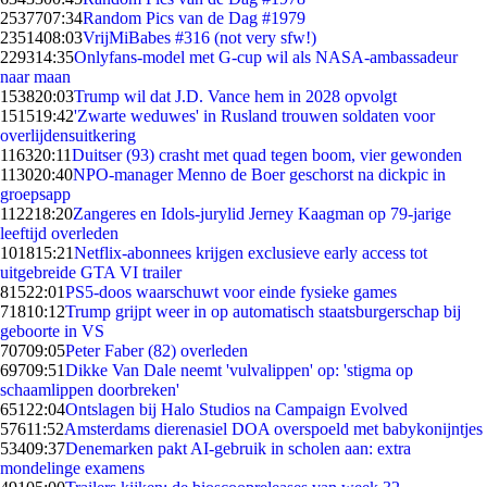
25377
07:34
Random Pics van de Dag #1979
23514
08:03
VrijMiBabes #316 (not very sfw!)
2293
14:35
Onlyfans-model met G-cup wil als NASA-ambassadeur
naar maan
1538
20:03
Trump wil dat J.D. Vance hem in 2028 opvolgt
1515
19:42
'Zwarte weduwes' in Rusland trouwen soldaten voor
overlijdensuitkering
1163
20:11
Duitser (93) crasht met quad tegen boom, vier gewonden
1130
20:40
NPO-manager Menno de Boer geschorst na dickpic in
groepsapp
1122
18:20
Zangeres en Idols-jurylid Jerney Kaagman op 79-jarige
leeftijd overleden
1018
15:21
Netflix-abonnees krijgen exclusieve early access tot
uitgebreide GTA VI trailer
815
22:01
PS5-doos waarschuwt voor einde fysieke games
718
10:12
Trump grijpt weer in op automatisch staatsburgerschap bij
geboorte in VS
707
09:05
Peter Faber (82) overleden
697
09:51
Dikke Van Dale neemt 'vulvalippen' op: 'stigma op
schaamlippen doorbreken'
651
22:04
Ontslagen bij Halo Studios na Campaign Evolved
576
11:52
Amsterdams dierenasiel DOA overspoeld met babykonijntjes
534
09:37
Denemarken pakt AI-gebruik in scholen aan: extra
mondelinge examens