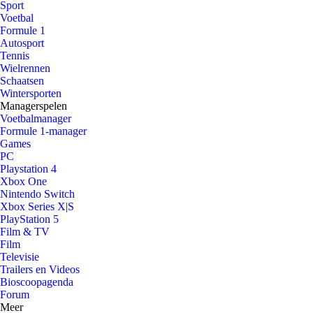
Sport
Voetbal
Formule 1
Autosport
Tennis
Wielrennen
Schaatsen
Wintersporten
Managerspelen
Voetbalmanager
Formule 1-manager
Games
PC
Playstation 4
Xbox One
Nintendo Switch
Xbox Series X|S
PlayStation 5
Film & TV
Film
Televisie
Trailers en Videos
Bioscoopagenda
Forum
Meer