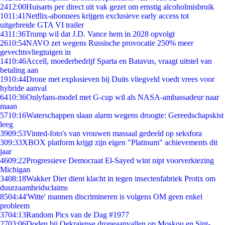
24
12:00
Huisarts per direct uit vak gezet om ernstig alcoholmisbruik
10
11:41
Netflix-abonnees krijgen exclusieve early access tot
uitgebreide GTA VI trailer
43
11:36
Trump wil dat J.D. Vance hem in 2028 opvolgt
26
10:54
NAVO zet wegens Russische provocatie 250% meer
gevechtsvliegtuigen in
14
10:46
Accell, moederbedrijf Sparta en Batavus, vraagt uitstel van
betaling aan
19
10:44
Drone met explosieven bij Duits vliegveld voedt vrees voor
hybride aanval
64
10:36
Onlyfans-model met G-cup wil als NASA-ambassadeur naar
maan
57
10:16
Waterschappen slaan alarm wegens droogte: Gereedschapskist
leeg
39
09:53
Vinted-foto's van vrouwen massaal gedeeld op seksfora
3
09:33
XBOX platform krijgt zijn eigen "Platinum" achievements dit
jaar
46
09:22
Progressieve Democraat El-Sayed wint nipt voorverkiezing
Michigan
34
08:18
Wakker Dier dient klacht in tegen insectenfabriek Protix om
duurzaamheidsclaims
85
04:44
'Witte' mannen discrimineren is volgens OM geen enkel
probleem
37
04:13
Random Pics van de Dag #1977
27
03:06
Doden bij Oekraïense droneaanvallen op Moskou en Sint-