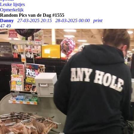
Leuke lijstjes
Opmerkelijk
Random Pics van de Dag #1555
Danny
27-03-2025 20:15
28-03-2025 00:00
print
47
49