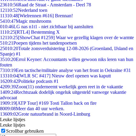
236
10:56
Raad de Straat - Amsterdam - Deel 78
121
10:52
Nederland toen
113
10:48
[Wielrennen #616] Brennan!
54
10:47
Magic mushrooms
0
10:46
LG nas n1t1 - niet zichtbaar bij aansluiten
11
10:25
[RTL4] Bestemming X
121
10:25
[ShowChat #1259] Waar we gezellig klagen over de warmte
5
10:21
Poepen tijdens het tandenpoetsen
250
10:20
Totale zonsverduistering 12-08-2026 (Groenland, IJsland en
Spanje) #1
35
10:20
Errol Keyner: Accountants willen gewoon niks leren van hun
fouten
73
10:19
Een tactische/militaire analyse van het front in Oekraïne #31
133
10:04
[WLR SC #417] Nieuw deel openen was kaputt
162
09:42
Politieke podcasts #1
42
09:39
Zoon(11) onderneemt werkelijk geen reet in de vakantie
14
09:24
Rechtszaak dodelijk ongeluk uitgesteld vanwege vakantie
advocaat
19
09:19
[ATP Tour] #169 Tosti Tallon back on fire
80
09:08
Meer dan 40 uur werken.
136
09:02
Grote natuurbrand in Noord-Limburg
Leuke lijstjes
Leuke lijstjes
Scrollbar gebruiken