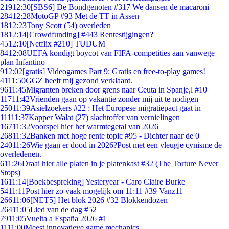
219
12:30
[SBS6] De Bondgenoten #317 We dansen de macaroni
284
12:28
MotoGP #93 Met de TT in Assen
18
12:23
Tony Scott (54) overleden
18
12:14
[Crowdfunding] #443 Rentestijgingen?
45
12:10
[Netflix #210] TUDUM
84
12:08
UEFA kondigt boycot van FIFA-competities aan vanwege
plan Infantino
9
12:02
[gratis] Videogames Part 9: Gratis en free-to-play games!
41
11:50
GGZ heeft mij gezond verklaard.
96
11:45
Migranten breken door grens naar Ceuta in Spanje,l #10
117
11:42
Vrienden gaan op vakantie zonder mij uit te nodigen
250
11:39
Asielzoekers #22 : Het Europese migratiepact gaat in
111
11:37
Kapper Walat (27) slachtoffer van vernielingen
167
11:32
Voorspel hier het warmtegetal van 2026
268
11:32
Banken met hoge rente topic #95 - Dichter naar de 0
240
11:26
Wie gaan er dood in 2026?Post met een vleugje cynisme de
overledenen.
6
11:26
Draai hier alle platen in je platenkast #32 (The Torture Never
Stops)
16
11:14
[Boekbespreking] Yesteryear - Caro Claire Burke
54
11:11
Post hier zo vaak mogelijk om 11:11 #39 Vanz11
266
11:06
[NET5] Het blok 2026 #32 Blokkendozen
264
11:05
Lied van de dag #52
79
11:05
Vuelta a España 2026 #1
11
11:00
Meest innovatieve game mechanics