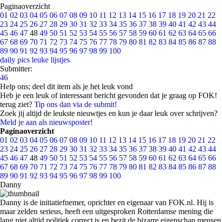
Paginaoverzicht
01
02
03
04
05
06
07
08
09
10
11
12
13
14
15
16
17
18
19
20
21
22
23
24
25
26
27
28
29
30
31
32
33
34
35
36
37
38
39
40
41
42
43
44
45
46
47
48
49
50
51
52
53
54
55
56
57
58
59
60
61
62
63
64
65
66
67
68
69
70
71
72
73
74
75
76
77
78
79
80
81
82
83
84
85
86
87
88
89
90
91
92
93
94
95
96
97
98
99
100
daily pics
leuke lijstjes
Submitter:
46
Help ons; deel dit item als je het leuk vond
Heb je een leuk of interessant bericht gevonden dat je graag op FOK!
terug ziet?
Tip ons dan via de submit!
Zoek jij altijd de leukste nieuwtjes en kun je daar leuk over schrijven?
Meld je aan als nieuwsposter!
Paginaoverzicht
01
02
03
04
05
06
07
08
09
10
11
12
13
14
15
16
17
18
19
20
21
22
23
24
25
26
27
28
29
30
31
32
33
34
35
36
37
38
39
40
41
42
43
44
45
46
47
48
49
50
51
52
53
54
55
56
57
58
59
60
61
62
63
64
65
66
67
68
69
70
71
72
73
74
75
76
77
78
79
80
81
82
83
84
85
86
87
88
89
90
91
92
93
94
95
96
97
98
99
100
Danny
Danny is de initiatiefnemer, oprichter en eigenaar van FOK.nl. Hij is
maar zelden serieus, heeft een uitgesproken Rotterdamse mening die
lang niet altijd politiek correct is en bezit de bizarre eigenschap mensen