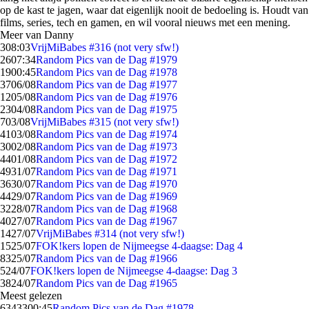
op de kast te jagen, waar dat eigenlijk nooit de bedoeling is. Houdt van
films, series, tech en gamen, en wil vooral nieuws met een mening.
Meer van Danny
3
08:03
VrijMiBabes #316 (not very sfw!)
26
07:34
Random Pics van de Dag #1979
19
00:45
Random Pics van de Dag #1978
37
06/08
Random Pics van de Dag #1977
12
05/08
Random Pics van de Dag #1976
23
04/08
Random Pics van de Dag #1975
7
03/08
VrijMiBabes #315 (not very sfw!)
41
03/08
Random Pics van de Dag #1974
30
02/08
Random Pics van de Dag #1973
44
01/08
Random Pics van de Dag #1972
49
31/07
Random Pics van de Dag #1971
36
30/07
Random Pics van de Dag #1970
44
29/07
Random Pics van de Dag #1969
32
28/07
Random Pics van de Dag #1968
40
27/07
Random Pics van de Dag #1967
14
27/07
VrijMiBabes #314 (not very sfw!)
15
25/07
FOK!kers lopen de Nijmeegse 4-daagse: Dag 4
83
25/07
Random Pics van de Dag #1966
5
24/07
FOK!kers lopen de Nijmeegse 4-daagse: Dag 3
38
24/07
Random Pics van de Dag #1965
Meest gelezen
63433
00:45
Random Pics van de Dag #1978