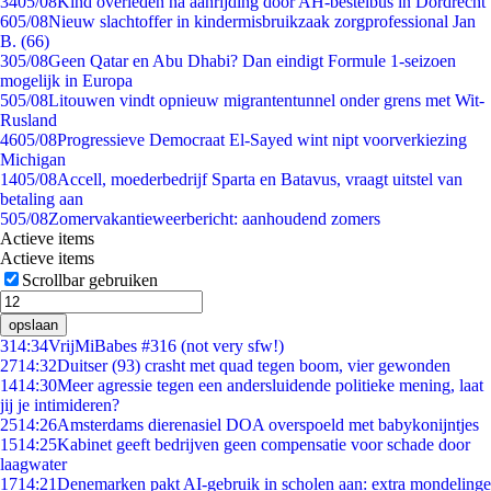
34
05/08
Kind overleden na aanrijding door AH-bestelbus in Dordrecht
6
05/08
Nieuw slachtoffer in kindermisbruikzaak zorgprofessional Jan
B. (66)
3
05/08
Geen Qatar en Abu Dhabi? Dan eindigt Formule 1-seizoen
mogelijk in Europa
5
05/08
Litouwen vindt opnieuw migrantentunnel onder grens met Wit-
Rusland
46
05/08
Progressieve Democraat El-Sayed wint nipt voorverkiezing
Michigan
14
05/08
Accell, moederbedrijf Sparta en Batavus, vraagt uitstel van
betaling aan
5
05/08
Zomervakantieweerbericht: aanhoudend zomers
Actieve items
Actieve items
Scrollbar gebruiken
opslaan
3
14:34
VrijMiBabes #316 (not very sfw!)
27
14:32
Duitser (93) crasht met quad tegen boom, vier gewonden
14
14:30
Meer agressie tegen een andersluidende politieke mening, laat
jij je intimideren?
25
14:26
Amsterdams dierenasiel DOA overspoeld met babykonijntjes
15
14:25
Kabinet geeft bedrijven geen compensatie voor schade door
laagwater
17
14:21
Denemarken pakt AI-gebruik in scholen aan: extra mondelinge