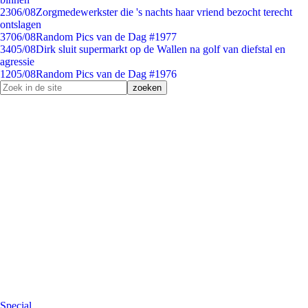
23
06/08
Zorgmedewerkster die 's nachts haar vriend bezocht terecht
ontslagen
37
06/08
Random Pics van de Dag #1977
34
05/08
Dirk sluit supermarkt op de Wallen na golf van diefstal en
agressie
12
05/08
Random Pics van de Dag #1976
Special