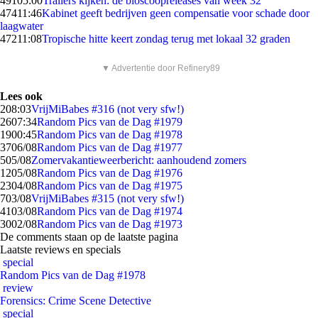
491
05:00
Trailers kijken: de bioscoopreleases van week 32
474
11:46
Kabinet geeft bedrijven geen compensatie voor schade door
laagwater
472
11:08
Tropische hitte keert zondag terug met lokaal 32 graden
▼ Advertentie door Refinery89
Lees ook
2
08:03
VrijMiBabes #316 (not very sfw!)
26
07:34
Random Pics van de Dag #1979
19
00:45
Random Pics van de Dag #1978
37
06/08
Random Pics van de Dag #1977
5
05/08
Zomervakantieweerbericht: aanhoudend zomers
12
05/08
Random Pics van de Dag #1976
23
04/08
Random Pics van de Dag #1975
7
03/08
VrijMiBabes #315 (not very sfw!)
41
03/08
Random Pics van de Dag #1974
30
02/08
Random Pics van de Dag #1973
De comments staan op de laatste pagina
Laatste reviews en specials
special
Random Pics van de Dag #1978
review
Forensics: Crime Scene Detective
special