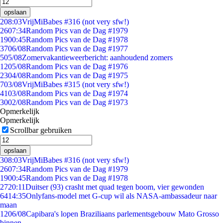
opslaan
2
08:03
VrijMiBabes #316 (not very sfw!)
26
07:34
Random Pics van de Dag #1979
19
00:45
Random Pics van de Dag #1978
37
06/08
Random Pics van de Dag #1977
5
05/08
Zomervakantieweerbericht: aanhoudend zomers
12
05/08
Random Pics van de Dag #1976
23
04/08
Random Pics van de Dag #1975
7
03/08
VrijMiBabes #315 (not very sfw!)
41
03/08
Random Pics van de Dag #1974
30
02/08
Random Pics van de Dag #1973
Opmerkelijk
Opmerkelijk
Scrollbar gebruiken
opslaan
3
08:03
VrijMiBabes #316 (not very sfw!)
26
07:34
Random Pics van de Dag #1979
19
00:45
Random Pics van de Dag #1978
27
20:11
Duitser (93) crasht met quad tegen boom, vier gewonden
64
14:35
Onlyfans-model met G-cup wil als NASA-ambassadeur naar
maan
12
06/08
Capibara's lopen Braziliaans parlementsgebouw Mato Grosso
binnen