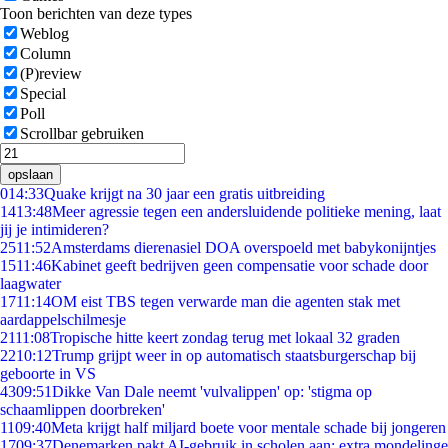
Toon berichten van deze types
Weblog
Column
(P)review
Special
Poll
Scrollbar gebruiken
opslaan
0
14:33
Quake krijgt na 30 jaar een gratis uitbreiding
14
13:48
Meer agressie tegen een andersluidende politieke mening, laat
jij je intimideren?
25
11:52
Amsterdams dierenasiel DOA overspoeld met babykonijntjes
15
11:46
Kabinet geeft bedrijven geen compensatie voor schade door
laagwater
17
11:14
OM eist TBS tegen verwarde man die agenten stak met
aardappelschilmesje
21
11:08
Tropische hitte keert zondag terug met lokaal 32 graden
22
10:12
Trump grijpt weer in op automatisch staatsburgerschap bij
geboorte in VS
43
09:51
Dikke Van Dale neemt 'vulvalippen' op: 'stigma op
schaamlippen doorbreken'
11
09:40
Meta krijgt half miljard boete voor mentale schade bij jongeren
17
09:37
Denemarken pakt AI-gebruik in scholen aan: extra mondelinge