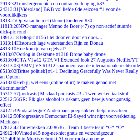
29
13:32
Transfergeruchten en contractverlenging #83
243
13:31
[Videoland] B&B vol liefde 6de seizoen #1 voor de
vooruitkijkers
18
13:25
Op vakantie met (kleine) kinderen #30
118
13:20
NPO-manager Menno de Boer (47) op non-actief stuurde
dick-pic rond
189
13:18
Teltopic #1561 tel door en door en door....
13
13:14
Historisch lage waterstanden Rijn en Donau
48
13:10
Hoe kom je van egels af?
60
13:07
Oorlog in Oekraïne #1318 Drone baby drone
63
13:04
GTA VI #12 GTA VI Extended look 27 Augustus Netflix/YT
233
13:03
[AMV] VS #1312 spammers van de internationale rechtsorde
85
13:02
[Britse politiek] #141 Declining Gracefully Was Never Really
an Option
26
13:00
Heb jij wel eens (online of irl) te maken gehad met
discriminatie?
153
12:57
[podcasts] Misdaad podcasts #3 - Twee weken taakstraf
225
12:56
GR: Elk glas alcohol is riskant, geen bewijs voor gunstig
effect
24
12:53
Pinda-allergie? Andermans poep slikken helpt misschien
104
12:50
Progressieve Democraat El-Sayed wint nipt voorverkiezing
Michigan
178
12:42
Touwtrekken 2.0 #636 - Team 1 beste team *G* *O*
249
12:40
Vinted #15 nog-net-niet gratis en verzendgezeur
3
12:40
Philip Morris gebruikt AI voor rookcampagne