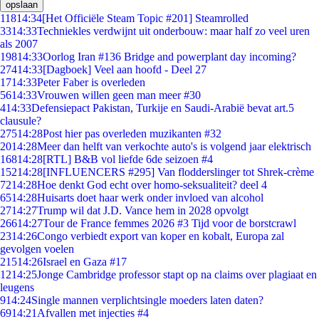
opslaan
118
14:34
[Het Officiële Steam Topic #201] Steamrolled
33
14:33
Techniekles verdwijnt uit onderbouw: maar half zo veel uren
als 2007
198
14:33
Oorlog Iran #136 Bridge and powerplant day incoming?
274
14:33
[Dagboek] Veel aan hoofd - Deel 27
17
14:33
Peter Faber is overleden
56
14:33
Vrouwen willen geen man meer #30
4
14:33
Defensiepact Pakistan, Turkije en Saudi-Arabië bevat art.5
clausule?
275
14:28
Post hier pas overleden muzikanten #32
20
14:28
Meer dan helft van verkochte auto's is volgend jaar elektrisch
168
14:28
[RTL] B&B vol liefde 6de seizoen #4
152
14:28
[INFLUENCERS #295] Van flodderslinger tot Shrek-crème
72
14:28
Hoe denkt God echt over homo-seksualiteit? deel 4
65
14:28
Huisarts doet haar werk onder invloed van alcohol
27
14:27
Trump wil dat J.D. Vance hem in 2028 opvolgt
266
14:27
Tour de France femmes 2026 #3 Tijd voor de borstcrawl
23
14:26
Congo verbiedt export van koper en kobalt, Europa zal
gevolgen voelen
215
14:26
Israel en Gaza #17
12
14:25
Jonge Cambridge professor stapt op na claims over plagiaat en
leugens
9
14:24
Single mannen verplichtsingle moeders laten daten?
69
14:21
Afvallen met injecties #4