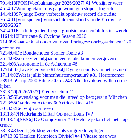
79
14:18
[FOK!Voetbalmanager 2026/2027] #1 We zijn er weer
45
14:17
Woningtekort: dus ga je woningen slopen, logisch
14
14:13
97-jarige Betty verbreekt opnieuw record als oudste
36
14:11
[Voorspellen] Voorspel de eindstand van de Eredivisie
2026/2027
34
14:11
Klacht ingediend tegen grootste insectenfabriek ter wereld
116
14:10
Hurricane & Cyclone Season 2026
7
14:09
Spaanse kust onder vuur van Portugese oorlogsschepen: 120
gewonden
72
14:04
De Bondgenoten Spoiler Topic #3
35
14:03
Zou je vreemdgaan in een relatie kunnen vergeven?
32
14:03
Astronomie in de Achtertuin #6
175
14:02
[Live Eredivisie #1784] Dying seconds van het seizoen!
171
14:02
Wat is jullie binnenhuistemperatuur? #81 Horrorzomer
239
13:59
Top 2000 Editie 2025 #243 Alle dikzakken willen op je
lijken
33
13:56
[2026/2027] Eredivisietoto #1
25
13:56
Levenslang voor man die inreed op betogers in München
72
13:55
Overleden Acteurs & Actrices Deel #15
30
13:52
Eeuwig voortleven
131
13:47
[Nederlands Elftal] Op naar Louis IV?
191
13:45
[SBS6] De Oranjezomer #10 Helene je kan het niet stop
ermee
38
13:43
Jezelf gelukkig voelen als vrijgezelle vijftiger
147
13:32
[Keuken Kampioen Divisie] #44 Vitesse mag weg