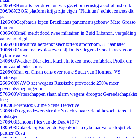
24
06/08
Huisarts per direct uit vak gezet om ernstig alcoholmisbruik
3
06/08
XBOX platform krijgt zijn eigen "Platinum" achievements dit
jaar
12
06/08
Capibara's lopen Braziliaans parlementsgebouw Mato Grosso
binnen
68
06/08
Israël meldt dood twee militairen in Zuid-Libanon, vergelding
aangekondigd
15
06/08
Hiroshima herdenkt slachtoffers atoombom, 81 jaar later
19
06/08
Drone met explosieven bij Duits vliegveld voedt vrees voor
hybride aanval
34
06/08
Wakker Dier dient klacht in tegen insectenfabriek Protix om
duurzaamheidsclaims
22
06/08
Iran en Oman eens over route Straat van Hormuz, VS
buitenspel
26
06/08
NAVO zet wegens Russische provocatie 250% meer
gevechtsvliegtuigen in
57
06/08
Waterschappen slaan alarm wegens droogte: Gereedschapskist
leeg
1
06/08
Forensics: Crime Scene Detective
23
06/08
Zorgmedewerkster die 's nachts haar vriend bezocht terecht
ontslagen
37
06/08
Random Pics van de Dag #1977
18
05/08
Datalek bij Bol en de Bijenkorf na cyberaanval op logistiek
partner Ceva