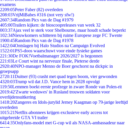
examens
22
09:05
Peter Faber (82) overleden
2
08:03
VrijMiBabes #316 (not very sfw!)
26
07:34
Random Pics van de Dag #1979
4
05:00
Trailers kijken: de bioscoopreleases van week 32
0
03:37
Ajax veel te sterk voor Shelbourne, maar houdt schade beperkt
1
02:34
Nieuwkomers schitteren bij ruime Europese zege FC Twente
19
00:45
Random Pics van de Dag #1978
14
22:04
Ontslagen bij Halo Studios na Campaign Evolved
15
22:01
PS5-doos waarschuwt voor einde fysieke games
2
21:30
De FOK!Voetbalmanager 2026/2027 is begonnen
2
21:03
Le Court wint na nerveuze finale, Pieterse derde
29
20:40
NPO-manager Menno de Boer geschorst na dickpic in
groepsapp
27
20:11
Duitser (93) crasht met quad tegen boom, vier gewonden
43
20:03
Trump wil dat J.D. Vance hem in 2028 opvolgt
1
19:50
Lemmen boekt eerste profzege in zware Ronde van Polen-rit
20
19:42
'Zwarte weduwes' in Rusland trouwen soldaten voor
overlijdensuitkering
14
18:20
Zangeres en Idols-jurylid Jerney Kaagman op 79-jarige leeftijd
overleden
10
15:21
Netflix-abonnees krijgen exclusieve early access tot
uitgebreide GTA VI trailer
64
14:35
Onlyfans-model met G-cup wil als NASA-ambassadeur naar
maan