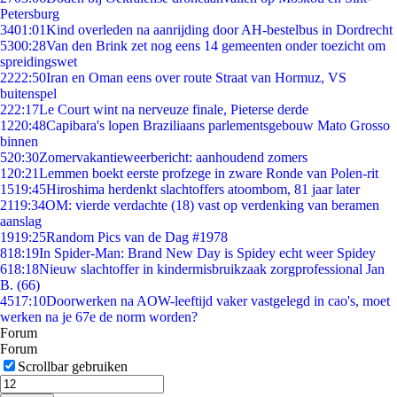
Petersburg
34
01:01
Kind overleden na aanrijding door AH-bestelbus in Dordrecht
53
00:28
Van den Brink zet nog eens 14 gemeenten onder toezicht om
spreidingswet
22
22:50
Iran en Oman eens over route Straat van Hormuz, VS
buitenspel
2
22:17
Le Court wint na nerveuze finale, Pieterse derde
12
20:48
Capibara's lopen Braziliaans parlementsgebouw Mato Grosso
binnen
5
20:30
Zomervakantieweerbericht: aanhoudend zomers
1
20:21
Lemmen boekt eerste profzege in zware Ronde van Polen-rit
15
19:45
Hiroshima herdenkt slachtoffers atoombom, 81 jaar later
21
19:34
OM: vierde verdachte (18) vast op verdenking van beramen
aanslag
19
19:25
Random Pics van de Dag #1978
8
18:19
In Spider-Man: Brand New Day is Spidey echt weer Spidey
6
18:18
Nieuw slachtoffer in kindermisbruikzaak zorgprofessional Jan
B. (66)
45
17:10
Doorwerken na AOW-leeftijd vaker vastgelegd in cao's, moet
werken na je 67e de norm worden?
Forum
Forum
Scrollbar gebruiken