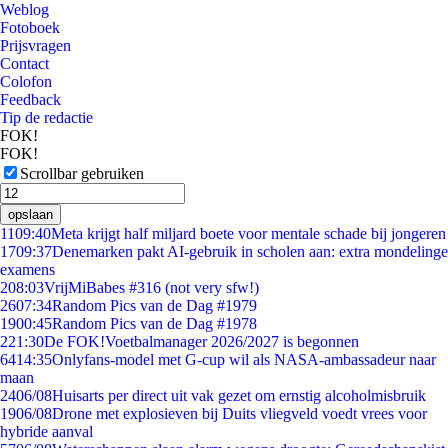
Weblog
Fotoboek
Prijsvragen
Contact
Colofon
Feedback
Tip de redactie
FOK!
FOK!
Scrollbar gebruiken
opslaan
11
09:40
Meta krijgt half miljard boete voor mentale schade bij jongeren
17
09:37
Denemarken pakt AI-gebruik in scholen aan: extra mondelinge
examens
2
08:03
VrijMiBabes #316 (not very sfw!)
26
07:34
Random Pics van de Dag #1979
19
00:45
Random Pics van de Dag #1978
2
21:30
De FOK!Voetbalmanager 2026/2027 is begonnen
64
14:35
Onlyfans-model met G-cup wil als NASA-ambassadeur naar
maan
24
06/08
Huisarts per direct uit vak gezet om ernstig alcoholmisbruik
19
06/08
Drone met explosieven bij Duits vliegveld voedt vrees voor
hybride aanval