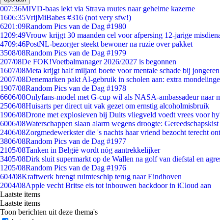
0
07:36
MIVD-baas lekt via Strava routes naar geheime kazerne
16
06:35
VrijMiBabes #316 (not very sfw!)
62
01:09
Random Pics van de Dag #1980
12
09:49
Vrouw krijgt 30 maanden cel voor afpersing 12-jarige misdiena
47
09:46
PostNL-bezorger steekt bewoner na ruzie over pakket
35
08/08
Random Pics van de Dag #1979
2
07/08
De FOK!Voetbalmanager 2026/2027 is begonnen
16
07/08
Meta krijgt half miljard boete voor mentale schade bij jongeren
20
07/08
Denemarken pakt AI-gebruik in scholen aan: extra mondeling
19
07/08
Random Pics van de Dag #1978
66
06/08
Onlyfans-model met G-cup wil als NASA-ambassadeur naar 
25
06/08
Huisarts per direct uit vak gezet om ernstig alcoholmisbruik
19
06/08
Drone met explosieven bij Duits vliegveld voedt vrees voor hy
60
06/08
Waterschappen slaan alarm wegens droogte: Gereedschapskist
24
06/08
Zorgmedewerkster die 's nachts haar vriend bezocht terecht on
38
06/08
Random Pics van de Dag #1977
21
05/08
Tanken in België wordt nóg aantrekkelijker
34
05/08
Dirk sluit supermarkt op de Wallen na golf van diefstal en agre
12
05/08
Random Pics van de Dag #1976
6
04/08
Kraftwerk brengt ruimteschip terug naar Eindhoven
20
04/08
Apple vecht Britse eis tot inbouwen backdoor in iCloud aan
Laatste items
Laatste items
Toon berichten uit deze thema's