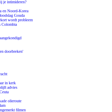
ij je intimideren?
na en Noord-Korea
r doodslag Gouda
ekort wordt probleem
ls Colombia
g aangekondigd
pen doorbreken'
racht
ar in kerk
ijft advies
 Ceuta
kade olieroute
rdam
ongemerkt filmen