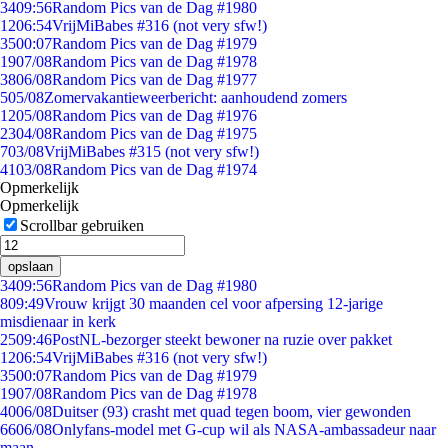
34
09:56
Random Pics van de Dag #1980
12
06:54
VrijMiBabes #316 (not very sfw!)
35
00:07
Random Pics van de Dag #1979
19
07/08
Random Pics van de Dag #1978
38
06/08
Random Pics van de Dag #1977
5
05/08
Zomervakantieweerbericht: aanhoudend zomers
12
05/08
Random Pics van de Dag #1976
23
04/08
Random Pics van de Dag #1975
7
03/08
VrijMiBabes #315 (not very sfw!)
41
03/08
Random Pics van de Dag #1974
Opmerkelijk
Opmerkelijk
Scrollbar gebruiken
opslaan
34
09:56
Random Pics van de Dag #1980
8
09:49
Vrouw krijgt 30 maanden cel voor afpersing 12-jarige
misdienaar in kerk
25
09:46
PostNL-bezorger steekt bewoner na ruzie over pakket
12
06:54
VrijMiBabes #316 (not very sfw!)
35
00:07
Random Pics van de Dag #1979
19
07/08
Random Pics van de Dag #1978
40
06/08
Duitser (93) crasht met quad tegen boom, vier gewonden
66
06/08
Onlyfans-model met G-cup wil als NASA-ambassadeur naar
maan