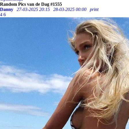
Random Pics van de Dag #1555
Danny
27-03-2025 20:15
28-03-2025 00:00
print
4
6