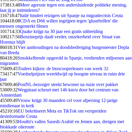
1738
13:48
Meer agressie tegen een andersluidende politieke mening,
laat jij je intimideren?
1167
18:47
Italië hindert reizigers uit Spanje na migratiecrisis Ceuta
1044
18:08
CDA en D66 willen ingrijpen tegen 'gluurbrillen' die
mensen ongemerkt filmen
1017
14:33
Quake krijgt na 30 jaar een gratis uitbreiding
1002
17:56
Benzineprijs daalt verder, onzekerheid over Straat van
Hormuz blijft
860
18:31
Vier aanhoudingen na doodsbedreiging burgemeester Depla
van Breda
804
18:26
Smokkelbende opgerold in Spanje, verdienden miljoenen aan
migranten
756
09:45
Trailers kijken: de bioscoopreleases van week 32
734
17:47
Voedselprijzen wereldwijd op hoogste niveau in ruim drie
jaar
670
09:46
PostNL-bezorger steekt bewoner na ruzie over pakket
530
09:32
Wegpiraat scheurt met 146 km/u door het centrum van
Amsterdam
455
09:49
Vrouw krijgt 30 maanden cel voor afpersing 12-jarige
misdienaar in kerk
452
10:16
EU bekritiseert Meta en TikTok om verspreiden
desinformatie Ceuta
413
09:53
Houthi's vallen Saoedi-Arabië en Jemen aan, dreigen met
blokkade olieroute