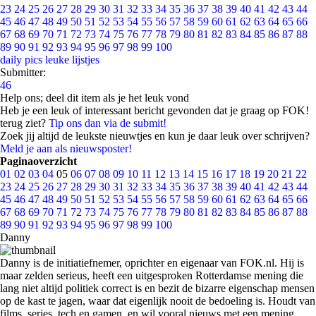
23
24
25
26
27
28
29
30
31
32
33
34
35
36
37
38
39
40
41
42
43
44
45
46
47
48
49
50
51
52
53
54
55
56
57
58
59
60
61
62
63
64
65
66
67
68
69
70
71
72
73
74
75
76
77
78
79
80
81
82
83
84
85
86
87
88
89
90
91
92
93
94
95
96
97
98
99
100
daily pics
leuke lijstjes
Submitter:
46
Help ons; deel dit item als je het leuk vond
Heb je een leuk of interessant bericht gevonden dat je graag op FOK!
terug ziet?
Tip ons dan via de submit!
Zoek jij altijd de leukste nieuwtjes en kun je daar leuk over schrijven?
Meld je aan als nieuwsposter!
Paginaoverzicht
01
02
03
04
05
06
07
08
09
10
11
12
13
14
15
16
17
18
19
20
21
22
23
24
25
26
27
28
29
30
31
32
33
34
35
36
37
38
39
40
41
42
43
44
45
46
47
48
49
50
51
52
53
54
55
56
57
58
59
60
61
62
63
64
65
66
67
68
69
70
71
72
73
74
75
76
77
78
79
80
81
82
83
84
85
86
87
88
89
90
91
92
93
94
95
96
97
98
99
100
Danny
Danny is de initiatiefnemer, oprichter en eigenaar van FOK.nl. Hij is
maar zelden serieus, heeft een uitgesproken Rotterdamse mening die
lang niet altijd politiek correct is en bezit de bizarre eigenschap mensen
op de kast te jagen, waar dat eigenlijk nooit de bedoeling is. Houdt van
films, series, tech en gamen, en wil vooral nieuws met een mening.