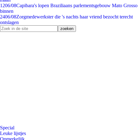
12
06/08
Capibara's lopen Braziliaans parlementsgebouw Mato Grosso
binnen
24
06/08
Zorgmedewerkster die 's nachts haar vriend bezocht terecht
ontslagen
Special
Leuke lijstjes
Opmerkelijk