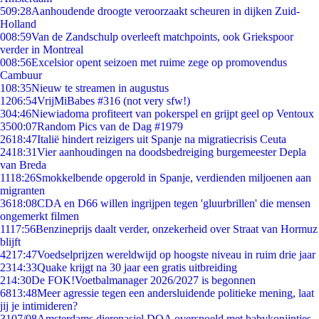
5
09:28
Aanhoudende droogte veroorzaakt scheuren in dijken Zuid-
Holland
0
08:59
Van de Zandschulp overleeft matchpoints, ook Griekspoor
verder in Montreal
0
08:56
Excelsior opent seizoen met ruime zege op promovendus
Cambuur
1
08:35
Nieuw te streamen in augustus
12
06:54
VrijMiBabes #316 (not very sfw!)
3
04:46
Niewiadoma profiteert van pokerspel en grijpt geel op Ventoux
35
00:07
Random Pics van de Dag #1979
26
18:47
Italië hindert reizigers uit Spanje na migratiecrisis Ceuta
24
18:31
Vier aanhoudingen na doodsbedreiging burgemeester Depla
van Breda
11
18:26
Smokkelbende opgerold in Spanje, verdienden miljoenen aan
migranten
36
18:08
CDA en D66 willen ingrijpen tegen 'gluurbrillen' die mensen
ongemerkt filmen
11
17:56
Benzineprijs daalt verder, onzekerheid over Straat van Hormuz
blijft
42
17:47
Voedselprijzen wereldwijd op hoogste niveau in ruim drie jaar
23
14:33
Quake krijgt na 30 jaar een gratis uitbreiding
2
14:30
De FOK!Voetbalmanager 2026/2027 is begonnen
68
13:48
Meer agressie tegen een andersluidende politieke mening, laat
jij je intimideren?
31
07/08
Amsterdams dierenasiel DOA overspoeld met babykonijntjes