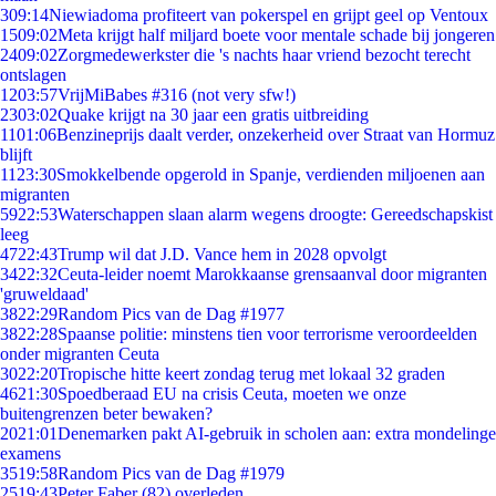
3
09:14
Niewiadoma profiteert van pokerspel en grijpt geel op Ventoux
15
09:02
Meta krijgt half miljard boete voor mentale schade bij jongeren
24
09:02
Zorgmedewerkster die 's nachts haar vriend bezocht terecht
ontslagen
12
03:57
VrijMiBabes #316 (not very sfw!)
23
03:02
Quake krijgt na 30 jaar een gratis uitbreiding
11
01:06
Benzineprijs daalt verder, onzekerheid over Straat van Hormuz
blijft
11
23:30
Smokkelbende opgerold in Spanje, verdienden miljoenen aan
migranten
59
22:53
Waterschappen slaan alarm wegens droogte: Gereedschapskist
leeg
47
22:43
Trump wil dat J.D. Vance hem in 2028 opvolgt
34
22:32
Ceuta-leider noemt Marokkaanse grensaanval door migranten
'gruweldaad'
38
22:29
Random Pics van de Dag #1977
38
22:28
Spaanse politie: minstens tien voor terrorisme veroordeelden
onder migranten Ceuta
30
22:20
Tropische hitte keert zondag terug met lokaal 32 graden
46
21:30
Spoedberaad EU na crisis Ceuta, moeten we onze
buitengrenzen beter bewaken?
20
21:01
Denemarken pakt AI-gebruik in scholen aan: extra mondelinge
examens
35
19:58
Random Pics van de Dag #1979
25
19:43
Peter Faber (82) overleden