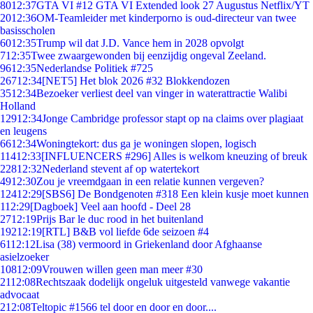
80
12:37
GTA VI #12 GTA VI Extended look 27 Augustus Netflix/YT
20
12:36
OM-Teamleider met kinderporno is oud-directeur van twee
basisscholen
60
12:35
Trump wil dat J.D. Vance hem in 2028 opvolgt
7
12:35
Twee zwaargewonden bij eenzijdig ongeval Zeeland.
96
12:35
Nederlandse Politiek #725
267
12:34
[NET5] Het blok 2026 #32 Blokkendozen
35
12:34
Bezoeker verliest deel van vinger in waterattractie Walibi
Holland
129
12:34
Jonge Cambridge professor stapt op na claims over plagiaat
en leugens
66
12:34
Woningtekort: dus ga je woningen slopen, logisch
114
12:33
[INFLUENCERS #296] Alles is welkom kneuzing of breuk
228
12:32
Nederland stevent af op watertekort
49
12:30
Zou je vreemdgaan in een relatie kunnen vergeven?
124
12:29
[SBS6] De Bondgenoten #318 Een klein kusje moet kunnen
1
12:29
[Dagboek] Veel aan hoofd - Deel 28
27
12:19
Prijs Bar le duc rood in het buitenland
192
12:19
[RTL] B&B vol liefde 6de seizoen #4
61
12:12
Lisa (38) vermoord in Griekenland door Afghaanse
asielzoeker
108
12:09
Vrouwen willen geen man meer #30
21
12:08
Rechtszaak dodelijk ongeluk uitgesteld vanwege vakantie
advocaat
2
12:08
Teltopic #1566 tel door en door en door....