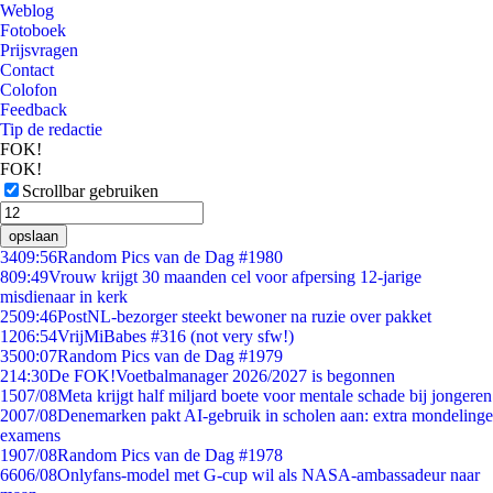
Weblog
Fotoboek
Prijsvragen
Contact
Colofon
Feedback
Tip de redactie
FOK!
FOK!
Scrollbar gebruiken
opslaan
34
09:56
Random Pics van de Dag #1980
8
09:49
Vrouw krijgt 30 maanden cel voor afpersing 12-jarige
misdienaar in kerk
25
09:46
PostNL-bezorger steekt bewoner na ruzie over pakket
12
06:54
VrijMiBabes #316 (not very sfw!)
35
00:07
Random Pics van de Dag #1979
2
14:30
De FOK!Voetbalmanager 2026/2027 is begonnen
15
07/08
Meta krijgt half miljard boete voor mentale schade bij jongeren
20
07/08
Denemarken pakt AI-gebruik in scholen aan: extra mondelinge
examens
19
07/08
Random Pics van de Dag #1978
66
06/08
Onlyfans-model met G-cup wil als NASA-ambassadeur naar