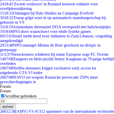
24
18:41
'Zwarte weduwes' in Rusland trouwen soldaten voor
overlijdensuitkering
15
18:32
Ontslagen bij Halo Studios na Campaign Evolved
30
18:32
Trump grijpt weer in op automatisch staatsburgerschap bij
geboorte in VS
31
18:19
Amsterdams dierenasiel DOA overspoeld met babykonijntjes
19
18:06
PS5-doos waarschuwt voor einde fysieke games
69
15:03
Israël meldt dood twee militairen in Zuid-Libanon, vergelding
aangekondigd
29
13:48
NPO-manager Menno de Boer geschorst na dickpic in
groepsapp
1
13:37
Nieuwkomers schitteren bij ruime Europese zege FC Twente
14
07/08
Zangeres en Idols-jurylid Jerney Kaagman op 79-jarige leeftijd
overleden
10
07/08
Netflix-abonnees krijgen exclusieve early access tot
uitgebreide GTA VI trailer
26
07/08
NAVO zet wegens Russische provocatie 250% meer
gevechtsvliegtuigen in
Forum
Forum
Scrollbar gebruiken
opslaan
266
12:38
[AMV] VS #1312 spammers van de internationale rechtsorde