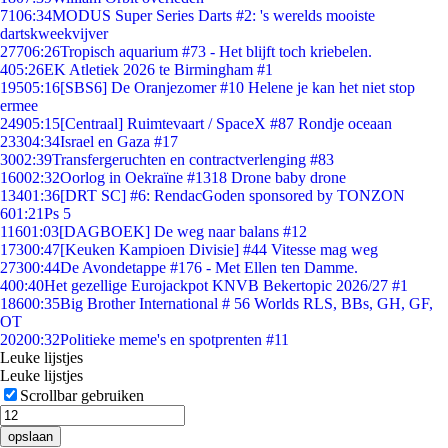
71
06:34
MODUS Super Series Darts #2: 's werelds mooiste
dartskweekvijver
277
06:26
Tropisch aquarium #73 - Het blijft toch kriebelen.
4
05:26
EK Atletiek 2026 te Birmingham #1
195
05:16
[SBS6] De Oranjezomer #10 Helene je kan het niet stop
ermee
249
05:15
[Centraal] Ruimtevaart / SpaceX #87 Rondje oceaan
233
04:34
Israel en Gaza #17
30
02:39
Transfergeruchten en contractverlenging #83
160
02:32
Oorlog in Oekraïne #1318 Drone baby drone
134
01:36
[DRT SC] #6: RendacGoden sponsored by TONZON
6
01:21
Ps 5
116
01:03
[DAGBOEK] De weg naar balans #12
173
00:47
[Keuken Kampioen Divisie] #44 Vitesse mag weg
273
00:44
De Avondetappe #176 - Met Ellen ten Damme.
4
00:40
Het gezellige Eurojackpot KNVB Bekertopic 2026/27 #1
186
00:35
Big Brother International # 56 Worlds RLS, BBs, GH, GF,
OT
202
00:32
Politieke meme's en spotprenten #11
Leuke lijstjes
Leuke lijstjes
Scrollbar gebruiken
opslaan