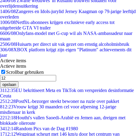
24
06/08
'Zwarte weduwes' in Rusland trouwen soldaten voor
overlijdensuitkering
14
06/08
Zangeres en Idols-jurylid Jerney Kaagman op 79-jarige leeftijd
overleden
10
06/08
Netflix-abonnees krijgen exclusieve early access tot
uitgebreide GTA VI trailer
66
06/08
Onlyfans-model met G-cup wil als NASA-ambassadeur naar
maan
25
06/08
Huisarts per direct uit vak gezet om ernstig alcoholmisbruik
3
06/08
XBOX platform krijgt zijn eigen "Platinum" achievements dit
jaar
Actieve items
Actieve items
Scrollbar gebruiken
opslaan
31
12:35
EU bekritiseert Meta en TikTok om verspreiden desinformatie
Ceuta
25
12:28
PostNL-bezorger steekt bewoner na ruzie over pakket
8
12:23
Vrouw krijgt 30 maanden cel voor afpersing 12-jarige
misdienaar in kerk
22
12:18
Houthi's vallen Saoedi-Arabië en Jemen aan, dreigen met
blokkade olieroute
34
12:14
Random Pics van de Dag #1980
17
12:12
Wegpiraat scheurt met 146 km/u door het centrum van