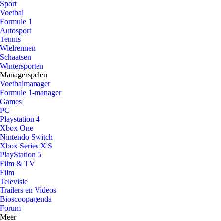
Sport
Voetbal
Formule 1
Autosport
Tennis
Wielrennen
Schaatsen
Wintersporten
Managerspelen
Voetbalmanager
Formule 1-manager
Games
PC
Playstation 4
Xbox One
Nintendo Switch
Xbox Series X|S
PlayStation 5
Film & TV
Film
Televisie
Trailers en Videos
Bioscoopagenda
Forum
Meer