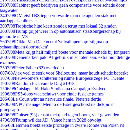
29
07/08
Kabinet geeft bedrijven geen compensatie voor schade door
laagwater
24
07/08
OM eist TBS tegen verwarde man die agenten stak met
aardappelschilmesje
30
07/08
Tropische hitte keert zondag terug met lokaal 32 graden
30
07/08
Trump grijpt weer in op automatisch staatsburgerschap bij
geboorte in VS
56
07/08
Dikke Van Dale neemt 'vulvalippen' op: 'stigma op
schaamlippen doorbreken'
15
07/08
Meta krijgt half miljard boete voor mentale schade bij jongeren
20
07/08
Denemarken pakt AI-gebruik in scholen aan: extra mondelinge
examens
25
07/08
Peter Faber (82) overleden
0
07/08
Ajax veel te sterk voor Shelbourne, maar houdt schade beperkt
1
07/08
Nieuwkomers schitteren bij ruime Europese zege FC Twente
19
07/08
Random Pics van de Dag #1978
15
06/08
Ontslagen bij Halo Studios na Campaign Evolved
19
06/08
PS5-doos waarschuwt voor einde fysieke games
2
06/08
Le Court wint na nerveuze finale, Pieterse derde
29
06/08
NPO-manager Menno de Boer geschorst na dickpic in
groepsapp
40
06/08
Duitser (93) crasht met quad tegen boom, vier gewonden
47
06/08
Trump wil dat J.D. Vance hem in 2028 opvolgt
1
06/08
Lemmen boekt eerste profzege in zware Ronde van Polen-rit