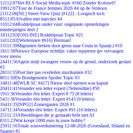
121
12:07
Het RLS Social Media-topic #160 Zonder Kolonel!!
199
12:07
Tour de France femmes 2026 #4 op de Ventoux
211
12:06
[NL] Street View Quiz [#122] - Loogisch toch
85
12:05
Afvallen met injecties #4
110
12:04
Roddelpraat onder vuur: ongepaste opmerkingen
minderjarigen deel 2
183
12:03
[ONLINE] Roddelpraat Topic #21
141
12:02
[Wielrennen #616] Brennan!
151
11:59
Migranten breken door grens naar Ceuta in Spanje,l #10
18
11:58
Nieuwe Europese richtlijn: vaker repareren ipv vervangen
voor nieuw
244
11:56
Agent smijt zwangere vrouw op de grond, onderzoek gestart
#2
281
11:55
Post hier pas overleden muzikanten #32
80
11:50
De Bondgenoten Spoiler Topic #3
148
11:48
[WLR SC #417] Nieuw deel openen was kaputt
204
11:41
Verander een letter expert (7lettereditie) #50
19
11:36
Verander één letter. Expert # 75 (8 letters)
54
11:36
Verander één letter: Expert #143 (9 letters)
164
11:35
[NPO2] Zomergasten 2026 #1
147
11:34
Verander één letter: Expert #91 (10 letters)
251
11:33
Afbeeldingen die je gemaakt hebt met AI
83
11:23
Wat koopt 1000 euro in jouw hobby?
259
11:16
Totale zonsverduistering 12-08-2026 (Groenland, IJsland en
Spanje) #1