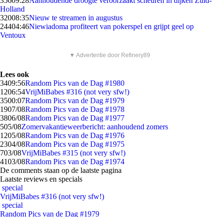
356
09:28
Aanhoudende droogte veroorzaakt scheuren in dijken Zuid-
Holland
320
08:35
Nieuw te streamen in augustus
244
04:46
Niewiadoma profiteert van pokerspel en grijpt geel op
Ventoux
▼ Advertentie door Refinery89
Lees ook
34
09:56
Random Pics van de Dag #1980
12
06:54
VrijMiBabes #316 (not very sfw!)
35
00:07
Random Pics van de Dag #1979
19
07/08
Random Pics van de Dag #1978
38
06/08
Random Pics van de Dag #1977
5
05/08
Zomervakantieweerbericht: aanhoudend zomers
12
05/08
Random Pics van de Dag #1976
23
04/08
Random Pics van de Dag #1975
7
03/08
VrijMiBabes #315 (not very sfw!)
41
03/08
Random Pics van de Dag #1974
De comments staan op de laatste pagina
Laatste reviews en specials
special
VrijMiBabes #316 (not very sfw!)
special
Random Pics van de Dag #1979