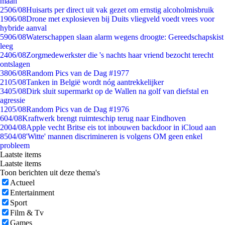
maan
25
06/08
Huisarts per direct uit vak gezet om ernstig alcoholmisbruik
19
06/08
Drone met explosieven bij Duits vliegveld voedt vrees voor
hybride aanval
59
06/08
Waterschappen slaan alarm wegens droogte: Gereedschapskist
leeg
24
06/08
Zorgmedewerkster die 's nachts haar vriend bezocht terecht
ontslagen
38
06/08
Random Pics van de Dag #1977
21
05/08
Tanken in België wordt nóg aantrekkelijker
34
05/08
Dirk sluit supermarkt op de Wallen na golf van diefstal en
agressie
12
05/08
Random Pics van de Dag #1976
6
04/08
Kraftwerk brengt ruimteschip terug naar Eindhoven
20
04/08
Apple vecht Britse eis tot inbouwen backdoor in iCloud aan
85
04/08
'Witte' mannen discrimineren is volgens OM geen enkel
probleem
Laatste items
Laatste items
Toon berichten uit deze thema's
Actueel
Entertainment
Sport
Film & Tv
Games