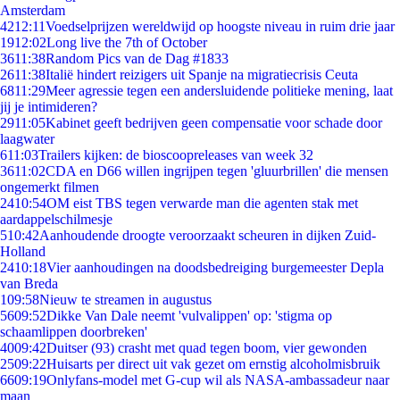
Amsterdam
42
12:11
Voedselprijzen wereldwijd op hoogste niveau in ruim drie jaar
19
12:02
Long live the 7th of October
36
11:38
Random Pics van de Dag #1833
26
11:38
Italië hindert reizigers uit Spanje na migratiecrisis Ceuta
68
11:29
Meer agressie tegen een andersluidende politieke mening, laat
jij je intimideren?
29
11:05
Kabinet geeft bedrijven geen compensatie voor schade door
laagwater
6
11:03
Trailers kijken: de bioscoopreleases van week 32
36
11:02
CDA en D66 willen ingrijpen tegen 'gluurbrillen' die mensen
ongemerkt filmen
24
10:54
OM eist TBS tegen verwarde man die agenten stak met
aardappelschilmesje
5
10:42
Aanhoudende droogte veroorzaakt scheuren in dijken Zuid-
Holland
24
10:18
Vier aanhoudingen na doodsbedreiging burgemeester Depla
van Breda
1
09:58
Nieuw te streamen in augustus
56
09:52
Dikke Van Dale neemt 'vulvalippen' op: 'stigma op
schaamlippen doorbreken'
40
09:42
Duitser (93) crasht met quad tegen boom, vier gewonden
25
09:22
Huisarts per direct uit vak gezet om ernstig alcoholmisbruik
66
09:19
Onlyfans-model met G-cup wil als NASA-ambassadeur naar
maan