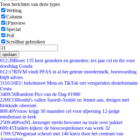
Toon berichten van deze types
Weblog
Column
(P)review
Special
Poll
Scrollbar gebruiken
opslaan
0
12:28
Broer 135 keer gestoken en gesneden: zes jaar cel en tbs voor
doodslag Gouda
0
12:17
RIVM vindt PFAS in al het geteste moedermelk, borstvoeding
blijft advies
31
10:16
EU bekritiseert Meta en TikTok om verspreiden desinformatie
Ceuta
34
09:56
Random Pics van de Dag #1980
22
09:53
Houthi's vallen Saoedi-Arabië en Jemen aan, dreigen met
blokkade olieroute
8
09:49
Vrouw krijgt 30 maanden cel voor afpersing 12-jarige
misdienaar in kerk
25
09:46
PostNL-bezorger steekt bewoner na ruzie over pakket
6
09:45
Trailers kijken: de bioscoopreleases van week 32
17
09:32
Wegpiraat scheurt met 146 km/u door het centrum van
Amsterdam