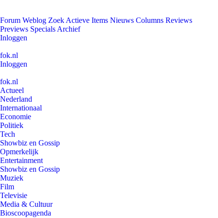
Forum
Weblog
Zoek
Actieve Items
Nieuws
Columns
Reviews
Previews
Specials
Archief
Inloggen
fok.nl
Inloggen
fok.nl
Actueel
Nederland
Internationaal
Economie
Politiek
Tech
Showbiz en Gossip
Opmerkelijk
Entertainment
Showbiz en Gossip
Muziek
Film
Televisie
Media & Cultuur
Bioscoopagenda