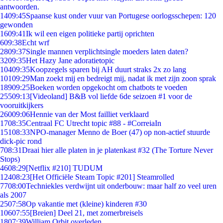
antwoorden.
14
09:45
Spaanse kust onder vuur van Portugese oorlogsschepen: 120
gewonden
16
09:41
Ik wil een eigen politieke partij oprichten
6
09:38
Echt wrf
28
09:37
Single mannen verplichtsingle moeders laten daten?
32
09:35
Het Hazy Jane adoratietopic
104
09:35
Koopzegels sparen bij AH duurt straks 2x zo lang
101
09:29
Man zoekt mij en bedreigt mij, nadat ik met zijn zoon sprak
189
09:25
Boeken worden opgekocht om chatbots te voeden
255
09:13
[Videoland] B&B vol liefde 6de seizoen #1 voor de
vooruitkijkers
260
09:06
Hennie van der Most failliet verklaard
17
08:35
Centraal FC Utrecht topic #88 - #CorreiaIn
151
08:33
NPO-manager Menno de Boer (47) op non-actief stuurde
dick-pic rond
7
08:31
Draai hier alle platen in je platenkast #32 (The Torture Never
Stops)
46
08:29
[Netflix #210] TUDUM
124
08:23
[Het Officiële Steam Topic #201] Steamrolled
77
08:00
Techniekles verdwijnt uit onderbouw: maar half zo veel uren
als 2007
25
07:58
Op vakantie met (kleine) kinderen #30
106
07:55
[Breien] Deel 21, met zomerbreisels
18
07:39
William Orbit overleden