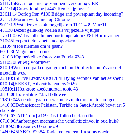
51
11:15
Ervaringen met gezondheidsverklaring CBR
42
11:14
[Crowdfunding] #443 Rentestijgingen?
236
11:14
Oorlog Iran #136 Bridge and powerplant day incoming?
27
11:12
Forum werkt niet op Chrome
90
11:12
Post hier zo vaak mogelijk om 11:11 #39 Vanz11
48
11:04
Jezelf gelukkig voelen als vrijgezelle vijftiger
175
11:02
Wat is jullie binnenhuistemperatuur? #81 Horrorzomer
7
10:45
Poepen tijdens het tandenpoetsen
11
10:44
Hoe hiermee om te gaan?
60
10:36
Magic mushrooms
12
10:31
Opmerkelijke foto's van Funda #243
51
10:20
Eeuwig voortleven
8
10:19
Weer een parkeergarage dicht in Dordrecht, auto's zo snel
mogelijk weg
223
10:15
[Live Eredivisie #1784] Dying seconds van het seizoen!
0
10:14
[KERST] Adventskalenders 2026
105
10:11
Het grote goedemorgen topic #3
38
10:08
Horrorfilms #33: Halloween
118
10:04
Vrienden gaan op vakantie zonder mij uit te nodigen
14
10:03
Defensiepact Pakistan, Turkije en Saudi-Arabië bevat art.5
clausule?
59
10:03
[ATP Tour] #169 Tosti Tallon back on fire
67
10:00
Aanbrengen mechanische ventilatie zinvol in oud huis?
213
09:58
Russia vs Ukraine #91
146
09:45
[AKQ] #3384 Topic met vragen. En soms goede