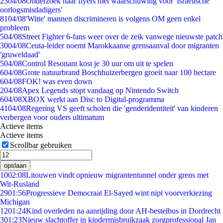
23
04/08
Onderzoek naar flyers met waarschuwing voor 'Israëlische
oorlogsmisdadigers'
81
04/08
'Witte' mannen discrimineren is volgens OM geen enkel
probleem
5
04/08
Street Fighter 6-fans weer over de zeik vanwege nieuwste patch
30
04/08
Ceuta-leider noemt Marokkaanse grensaanval door migranten
'gruweldaad'
5
04/08
Control Resonant kost je 30 uur om uit te spelen
6
04/08
Grote natuurbrand Boschhuizerbergen groeit naar 100 hectare
6
04/08
FOK! was even down
2
04/08
Apex Legends stopt vandaag op Nintendo Switch
6
04/08
XBOX werkt aan Disc to Digital-programma
41
04/08
Regering VS geeft scholen die 'genderidentiteit' van kinderen
verbergen voor ouders ultimatum
Actieve items
Actieve items
Scrollbar gebruiken
opslaan
10
02:08
Litouwen vindt opnieuw migrantentunnel onder grens met
Wit-Rusland
29
01:56
Progressieve Democraat El-Sayed wint nipt voorverkiezing
Michigan
12
01:24
Kind overleden na aanrijding door AH-bestelbus in Dordrecht
3
01:23
Nieuw slachtoffer in kindermisbruikzaak zorgprofessional Jan