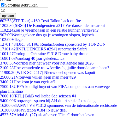
Scrollbar gebruiken
opslaan
6
02:53
[ATP Tour] #169 Tosti Tallon back on fire
12
02:36
[SBS6] De Bondgenoten #317 We dansen de macaroni
11
02:24
Zou je vreemdgaan in een relatie kunnen vergeven?
9
02:09
Woningtekort: dus ga je woningen slopen, logisch
1
02:09
Vliegen
127
01:48
[DRT SC] #6: RendacGoden sponsored by TONZON
171
01:42
[INFLUENCERS #294] supermarkt Safari
10
01:27
Oorlog in Oekraïne #1318 Drone baby drone
169
01:08
Vandaag 40 jaar geleden... #3
37
00:38
Voorspel hier het weer voor het gehele jaar 2026
21
00:28
Hoe veranderde rouw/verlies bij jullie door de jaren heen?
119
00:26
[WLR SC #417] Nieuw deel openen was kaputt
256
00:21
Vrouwen willen geen man meer #29
34
00:21
Hoe kom je van egels af?
75
00:13
UEFA kondigt boycot van FIFA-competities aan vanwege
plan Infantino
70
00:10
[RTL] B&B vol liefde 6de seizoen #4
54
00:09
Koopzegels sparen bij AH duurt straks 2x zo lang
162
00:08
[AMV] VS #1312 spammers van de internationale rechtsorde
163
00:00
[PlayStation #184] Nieuw deel
45
23:57
Abdul A. (27) als afperser "Fleur" door het leven