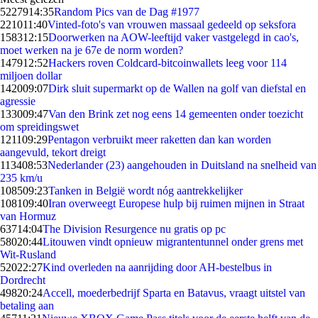
52279
14:35
Random Pics van de Dag #1977
2210
11:40
Vinted-foto's van vrouwen massaal gedeeld op seksfora
1583
12:15
Doorwerken na AOW-leeftijd vaker vastgelegd in cao's,
moet werken na je 67e de norm worden?
1479
12:52
Hackers roven Coldcard-bitcoinwallets leeg voor 114
miljoen dollar
1420
09:07
Dirk sluit supermarkt op de Wallen na golf van diefstal en
agressie
1330
09:47
Van den Brink zet nog eens 14 gemeenten onder toezicht
om spreidingswet
1211
09:29
Pentagon verbruikt meer raketten dan kan worden
aangevuld, tekort dreigt
1134
08:53
Nederlander (23) aangehouden in Duitsland na snelheid van
235 km/u
1085
09:23
Tanken in België wordt nóg aantrekkelijker
1081
09:40
Iran overweegt Europese hulp bij ruimen mijnen in Straat
van Hormuz
637
14:04
The Division Resurgence nu gratis op pc
580
20:44
Litouwen vindt opnieuw migrantentunnel onder grens met
Wit-Rusland
520
22:27
Kind overleden na aanrijding door AH-bestelbus in
Dordrecht
498
20:24
Accell, moederbedrijf Sparta en Batavus, vraagt uitstel van
betaling aan