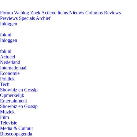
Forum
Weblog
Zoek
Actieve Items
Nieuws
Columns
Reviews
Previews
Specials
Archief
Inloggen
fok.nl
Inloggen
fok.nl
Actueel
Nederland
Internationaal
Economie
Politiek
Tech
Showbiz en Gossip
Opmerkelijk
Entertainment
Showbiz en Gossip
Muziek
Film
Televisie
Media & Cultuur
Bioscoopagenda