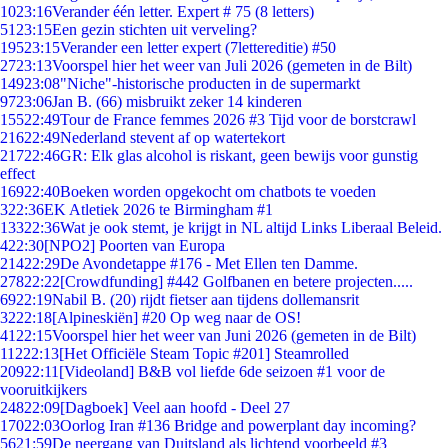
10
23:16
Verander één letter. Expert # 75 (8 letters)
51
23:15
Een gezin stichten uit verveling?
195
23:15
Verander een letter expert (7lettereditie) #50
27
23:13
Voorspel hier het weer van Juli 2026 (gemeten in de Bilt)
149
23:08
"Niche"-historische producten in de supermarkt
97
23:06
Jan B. (66) misbruikt zeker 14 kinderen
155
22:49
Tour de France femmes 2026 #3 Tijd voor de borstcrawl
216
22:49
Nederland stevent af op watertekort
217
22:46
GR: Elk glas alcohol is riskant, geen bewijs voor gunstig
effect
169
22:40
Boeken worden opgekocht om chatbots te voeden
3
22:36
EK Atletiek 2026 te Birmingham #1
133
22:36
Wat je ook stemt, je krijgt in NL altijd Links Liberaal Beleid.
4
22:30
[NPO2] Poorten van Europa
214
22:29
De Avondetappe #176 - Met Ellen ten Damme.
278
22:22
[Crowdfunding] #442 Golfbanen en betere projecten.....
69
22:19
Nabil B. (20) rijdt fietser aan tijdens dollemansrit
32
22:18
[Alpineskiën] #20 Op weg naar de OS!
41
22:15
Voorspel hier het weer van Juni 2026 (gemeten in de Bilt)
112
22:13
[Het Officiële Steam Topic #201] Steamrolled
209
22:11
[Videoland] B&B vol liefde 6de seizoen #1 voor de
vooruitkijkers
248
22:09
[Dagboek] Veel aan hoofd - Deel 27
170
22:03
Oorlog Iran #136 Bridge and powerplant day incoming?
56
21:59
De neergang van Duitsland als lichtend voorbeeld #3