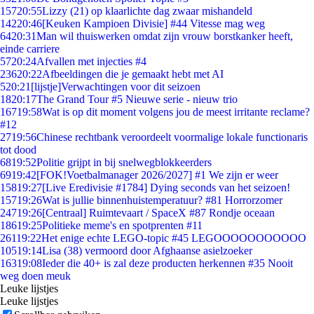
157
20:55
Lizzy (21) op klaarlichte dag zwaar mishandeld
142
20:46
[Keuken Kampioen Divisie] #44 Vitesse mag weg
64
20:31
Man wil thuiswerken omdat zijn vrouw borstkanker heeft,
einde carriere
57
20:24
Afvallen met injecties #4
236
20:22
Afbeeldingen die je gemaakt hebt met AI
5
20:21
[lijstje]Verwachtingen voor dit seizoen
18
20:17
The Grand Tour #5 Nieuwe serie - nieuw trio
167
19:58
Wat is op dit moment volgens jou de meest irritante reclame?
#12
27
19:56
Chinese rechtbank veroordeelt voormalige lokale functionaris
tot dood
68
19:52
Politie grijpt in bij snelwegblokkeerders
69
19:42
[FOK!Voetbalmanager 2026/2027] #1 We zijn er weer
158
19:27
[Live Eredivisie #1784] Dying seconds van het seizoen!
157
19:26
Wat is jullie binnenhuistemperatuur? #81 Horrorzomer
247
19:26
[Centraal] Ruimtevaart / SpaceX #87 Rondje oceaan
186
19:25
Politieke meme's en spotprenten #11
261
19:22
Het enige echte LEGO-topic #45 LEGOOOOOOOOOOO
105
19:14
Lisa (38) vermoord door Afghaanse asielzoeker
163
19:08
Ieder die 40+ is zal deze producten herkennen #35 Nooit
weg doen meuk
Leuke lijstjes
Leuke lijstjes