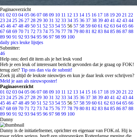
Paginaoverzicht
01
02
03
04
05
06
07
08
09
10
11
12
13
14
15
16
17
18
19
20
21
22
23
24
25
26
27
28
29
30
31
32
33
34
35
36
37
38
39
40
41
42
43
44
45
46
47
48
49
50
51
52
53
54
55
56
57
58
59
60
61
62
63
64
65
66
67
68
69
70
71
72
73
74
75
76
77
78
79
80
81
82
83
84
85
86
87
88
89
90
91
92
93
94
95
96
97
98
99
100
daily pics
leuke lijstjes
Submitter:
46
Help ons; deel dit item als je het leuk vond
Heb je een leuk of interessant bericht gevonden dat je graag op FOK!
terug ziet?
Tip ons dan via de submit!
Zoek jij altijd de leukste nieuwtjes en kun je daar leuk over schrijven?
Meld je aan als nieuwsposter!
Paginaoverzicht
01
02
03
04
05
06
07
08
09
10
11
12
13
14
15
16
17
18
19
20
21
22
23
24
25
26
27
28
29
30
31
32
33
34
35
36
37
38
39
40
41
42
43
44
45
46
47
48
49
50
51
52
53
54
55
56
57
58
59
60
61
62
63
64
65
66
67
68
69
70
71
72
73
74
75
76
77
78
79
80
81
82
83
84
85
86
87
88
89
90
91
92
93
94
95
96
97
98
99
100
Danny
Danny is de initiatiefnemer, oprichter en eigenaar van FOK.nl. Hij is
maar zelden serieus, heeft een uitgesproken Rotterdamse mening die