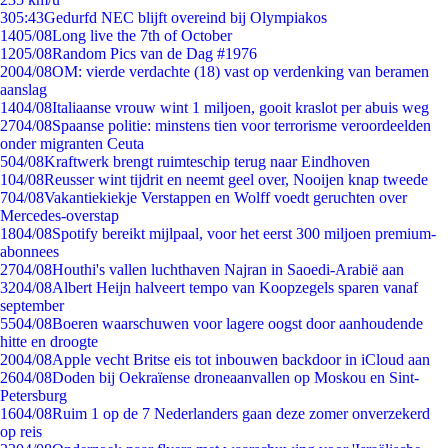
3
05:43
Gedurfd NEC blijft overeind bij Olympiakos
14
05/08
Long live the 7th of October
12
05/08
Random Pics van de Dag #1976
20
04/08
OM: vierde verdachte (18) vast op verdenking van beramen
aanslag
14
04/08
Italiaanse vrouw wint 1 miljoen, gooit kraslot per abuis weg
27
04/08
Spaanse politie: minstens tien voor terrorisme veroordeelden
onder migranten Ceuta
5
04/08
Kraftwerk brengt ruimteschip terug naar Eindhoven
1
04/08
Reusser wint tijdrit en neemt geel over, Nooijen knap tweede
7
04/08
Vakantiekiekje Verstappen en Wolff voedt geruchten over
Mercedes-overstap
18
04/08
Spotify bereikt mijlpaal, voor het eerst 300 miljoen premium-
abonnees
27
04/08
Houthi's vallen luchthaven Najran in Saoedi-Arabië aan
32
04/08
Albert Heijn halveert tempo van Koopzegels sparen vanaf
september
55
04/08
Boeren waarschuwen voor lagere oogst door aanhoudende
hitte en droogte
20
04/08
Apple vecht Britse eis tot inbouwen backdoor in iCloud aan
26
04/08
Doden bij Oekraïense droneaanvallen op Moskou en Sint-
Petersburg
16
04/08
Ruim 1 op de 7 Nederlanders gaan deze zomer onverzekerd
op reis