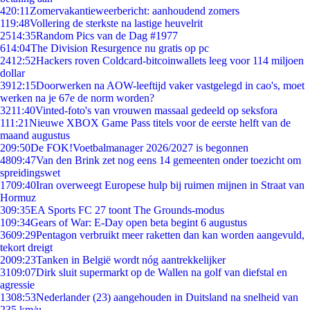
4
20:11
Zomervakantieweerbericht: aanhoudend zomers
1
19:48
Vollering de sterkste na lastige heuvelrit
25
14:35
Random Pics van de Dag #1977
6
14:04
The Division Resurgence nu gratis op pc
24
12:52
Hackers roven Coldcard-bitcoinwallets leeg voor 114 miljoen
dollar
39
12:15
Doorwerken na AOW-leeftijd vaker vastgelegd in cao's, moet
werken na je 67e de norm worden?
32
11:40
Vinted-foto's van vrouwen massaal gedeeld op seksfora
1
11:21
Nieuwe XBOX Game Pass titels voor de eerste helft van de
maand augustus
2
09:50
De FOK!Voetbalmanager 2026/2027 is begonnen
48
09:47
Van den Brink zet nog eens 14 gemeenten onder toezicht om
spreidingswet
17
09:40
Iran overweegt Europese hulp bij ruimen mijnen in Straat van
Hormuz
3
09:35
EA Sports FC 27 toont The Grounds-modus
1
09:34
Gears of War: E-Day open beta begint 6 augustus
36
09:29
Pentagon verbruikt meer raketten dan kan worden aangevuld,
tekort dreigt
20
09:23
Tanken in België wordt nóg aantrekkelijker
31
09:07
Dirk sluit supermarkt op de Wallen na golf van diefstal en
agressie
13
08:53
Nederlander (23) aangehouden in Duitsland na snelheid van
235 km/u