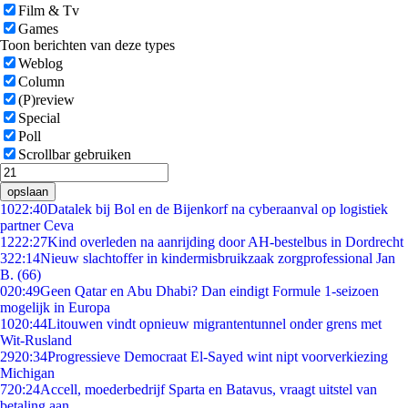
Film & Tv
Games
Toon berichten van deze types
Weblog
Column
(P)review
Special
Poll
Scrollbar gebruiken
opslaan
10
22:40
Datalek bij Bol en de Bijenkorf na cyberaanval op logistiek
partner Ceva
12
22:27
Kind overleden na aanrijding door AH-bestelbus in Dordrecht
3
22:14
Nieuw slachtoffer in kindermisbruikzaak zorgprofessional Jan
B. (66)
0
20:49
Geen Qatar en Abu Dhabi? Dan eindigt Formule 1-seizoen
mogelijk in Europa
10
20:44
Litouwen vindt opnieuw migrantentunnel onder grens met
Wit-Rusland
29
20:34
Progressieve Democraat El-Sayed wint nipt voorverkiezing
Michigan
7
20:24
Accell, moederbedrijf Sparta en Batavus, vraagt uitstel van
betaling aan