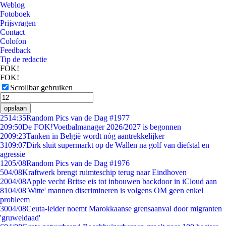
Weblog
Fotoboek
Prijsvragen
Contact
Colofon
Feedback
Tip de redactie
FOK!
FOK!
Scrollbar gebruiken
opslaan
25
14:35
Random Pics van de Dag #1977
2
09:50
De FOK!Voetbalmanager 2026/2027 is begonnen
20
09:23
Tanken in België wordt nóg aantrekkelijker
31
09:07
Dirk sluit supermarkt op de Wallen na golf van diefstal en
agressie
12
05/08
Random Pics van de Dag #1976
5
04/08
Kraftwerk brengt ruimteschip terug naar Eindhoven
20
04/08
Apple vecht Britse eis tot inbouwen backdoor in iCloud aan
81
04/08
'Witte' mannen discrimineren is volgens OM geen enkel
probleem
30
04/08
Ceuta-leider noemt Marokkaanse grensaanval door migranten
'gruweldaad'