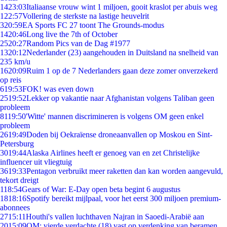
14
23:03
Italiaanse vrouw wint 1 miljoen, gooit kraslot per abuis weg
1
22:57
Vollering de sterkste na lastige heuvelrit
3
20:59
EA Sports FC 27 toont The Grounds-modus
14
20:46
Long live the 7th of October
25
20:27
Random Pics van de Dag #1977
13
20:12
Nederlander (23) aangehouden in Duitsland na snelheid van
235 km/u
16
20:09
Ruim 1 op de 7 Nederlanders gaan deze zomer onverzekerd
op reis
6
19:53
FOK! was even down
25
19:52
Lekker op vakantie naar Afghanistan volgens Taliban geen
probleem
81
19:50
'Witte' mannen discrimineren is volgens OM geen enkel
probleem
26
19:49
Doden bij Oekraïense droneaanvallen op Moskou en Sint-
Petersburg
30
19:44
Alaska Airlines heeft er genoeg van en zet Christelijke
influencer uit vliegtuig
36
19:33
Pentagon verbruikt meer raketten dan kan worden aangevuld,
tekort dreigt
1
18:54
Gears of War: E-Day open beta begint 6 augustus
18
18:16
Spotify bereikt mijlpaal, voor het eerst 300 miljoen premium-
abonnees
27
15:11
Houthi's vallen luchthaven Najran in Saoedi-Arabië aan
20
15:09
OM: vierde verdachte (18) vast op verdenking van beramen