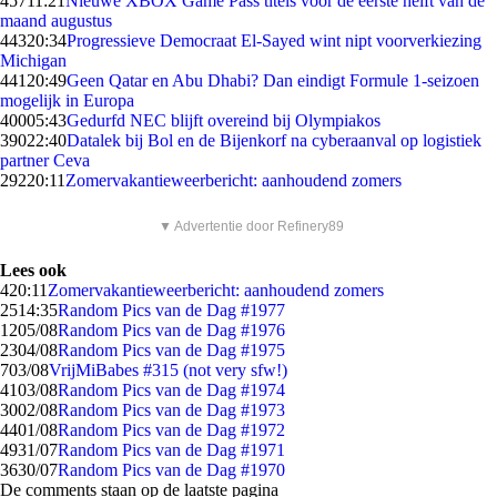
457
11:21
Nieuwe XBOX Game Pass titels voor de eerste helft van de
maand augustus
443
20:34
Progressieve Democraat El-Sayed wint nipt voorverkiezing
Michigan
441
20:49
Geen Qatar en Abu Dhabi? Dan eindigt Formule 1-seizoen
mogelijk in Europa
400
05:43
Gedurfd NEC blijft overeind bij Olympiakos
390
22:40
Datalek bij Bol en de Bijenkorf na cyberaanval op logistiek
partner Ceva
292
20:11
Zomervakantieweerbericht: aanhoudend zomers
▼ Advertentie door Refinery89
Lees ook
4
20:11
Zomervakantieweerbericht: aanhoudend zomers
25
14:35
Random Pics van de Dag #1977
12
05/08
Random Pics van de Dag #1976
23
04/08
Random Pics van de Dag #1975
7
03/08
VrijMiBabes #315 (not very sfw!)
41
03/08
Random Pics van de Dag #1974
30
02/08
Random Pics van de Dag #1973
44
01/08
Random Pics van de Dag #1972
49
31/07
Random Pics van de Dag #1971
36
30/07
Random Pics van de Dag #1970
De comments staan op de laatste pagina