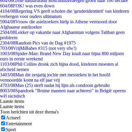
6
04/08
Grote natuurbrand Boschhuizerbergen groeit naar 100 hectare
6
04/08
FOK! was even down
41
04/08
Regering VS geeft scholen die 'genderidentiteit' van kinderen
verbergen voor ouders ultimatum
59
04/08
Vrouw die asielzoekers hielp in Athene vermoord door
Afghaanse asielzoeker
25
04/08
Lekker op vakantie naar Afghanistan volgens Taliban geen
probleem
23
04/08
Random Pics van de Dag #1975
7
03/08
VrijMiBabes #315 (not very sfw!)
10
03/08
Spider-Man: Brand New Day knalt naar bijna 800 miljoen
euro in eerste weekend
11
03/08
Phil Collins dronk zich bijna dood, kinderen moesten al
afscheid nemen
34
03/08
Man die zesjarig jochie met messteken in het hoofd
vermoordde komt na elf jaar vrij
47
03/08
Man (25) sterft nadat hij lijm als condoom gebruikt
80
03/08
Spandoek "Bruine mannen naar achteren" in België opeens
wèl racistisch
Laatste items
Laatste items
Toon berichten uit deze thema's
Actueel
Entertainment
Sport