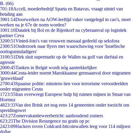
B. (66)
7
01:18
Accell, moederbedrijf Sparta en Batavus, vraagt uitstel van
betaling aan
39
01:14
Doorwerken na AOW-leeftijd vaker vastgelegd in cao's, moet
werken na je 67e de norm worden?
10
01:10
Datalek bij Bol en de Bijenkorf na cyberaanval op logistiek
partner Ceva
32
00:51
Vinted-foto's van vrouwen massaal gedeeld op seksfora
23
00:51
Onderzoek naar flyers met waarschuwing voor 'Israëlische
oorlogsmisdadigers'
31
00:51
Dirk sluit supermarkt op de Wallen na golf van diefstal en
agressie
20
00:45
Tanken in België wordt nóg aantrekkelijker
30
00:44
Ceuta-leider noemt Marokkaanse grensaanval door migranten
'gruweldaad'
27
00:43
Spaanse politie: minstens tien voor terrorisme veroordeelden
onder migranten Ceuta
17
23:55
Iran overweegt Europese hulp bij ruimen mijnen in Straat van
Hormuz
48
23:33
Van den Brink zet nog eens 14 gemeenten onder toezicht om
spreidingswet
4
23:27
Zomervakantieweerbericht: aanhoudend zomers
6
23:25
The Division Resurgence nu gratis op pc
24
23:09
Hackers roven Coldcard-bitcoinwallets leeg voor 114 miljoen
dollar