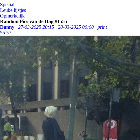
Special
Leuke lijstjes
Opmerkelijk
Random Pics van de Dag #1555
Danny
27-03-2025 20:15
28-03-2025 00:00
print
55
57