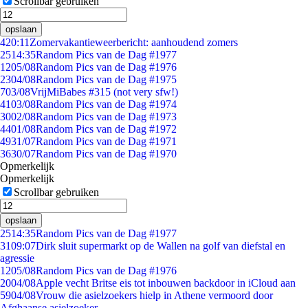
Scrollbar gebruiken
opslaan
4
20:11
Zomervakantieweerbericht: aanhoudend zomers
25
14:35
Random Pics van de Dag #1977
12
05/08
Random Pics van de Dag #1976
23
04/08
Random Pics van de Dag #1975
7
03/08
VrijMiBabes #315 (not very sfw!)
41
03/08
Random Pics van de Dag #1974
30
02/08
Random Pics van de Dag #1973
44
01/08
Random Pics van de Dag #1972
49
31/07
Random Pics van de Dag #1971
36
30/07
Random Pics van de Dag #1970
Opmerkelijk
Opmerkelijk
Scrollbar gebruiken
opslaan
25
14:35
Random Pics van de Dag #1977
31
09:07
Dirk sluit supermarkt op de Wallen na golf van diefstal en
agressie
12
05/08
Random Pics van de Dag #1976
20
04/08
Apple vecht Britse eis tot inbouwen backdoor in iCloud aan
59
04/08
Vrouw die asielzoekers hielp in Athene vermoord door
Afghaanse asielzoeker