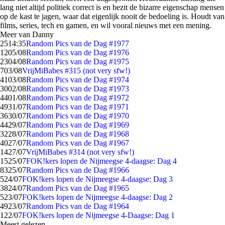
lang niet altijd politiek correct is en bezit de bizarre eigenschap mensen
op de kast te jagen, waar dat eigenlijk nooit de bedoeling is. Houdt van
films, series, tech en gamen, en wil vooral nieuws met een mening.
Meer van Danny
25
14:35
Random Pics van de Dag #1977
12
05/08
Random Pics van de Dag #1976
23
04/08
Random Pics van de Dag #1975
7
03/08
VrijMiBabes #315 (not very sfw!)
41
03/08
Random Pics van de Dag #1974
30
02/08
Random Pics van de Dag #1973
44
01/08
Random Pics van de Dag #1972
49
31/07
Random Pics van de Dag #1971
36
30/07
Random Pics van de Dag #1970
44
29/07
Random Pics van de Dag #1969
32
28/07
Random Pics van de Dag #1968
40
27/07
Random Pics van de Dag #1967
14
27/07
VrijMiBabes #314 (not very sfw!)
15
25/07
FOK!kers lopen de Nijmeegse 4-daagse: Dag 4
83
25/07
Random Pics van de Dag #1966
5
24/07
FOK!kers lopen de Nijmeegse 4-daagse: Dag 3
38
24/07
Random Pics van de Dag #1965
5
23/07
FOK!kers lopen de Nijmeegse 4-daagse: Dag 2
49
23/07
Random Pics van de Dag #1964
1
22/07
FOK!kers lopen de Nijmeegse 4-Daagse: Dag 1
Meest gelezen