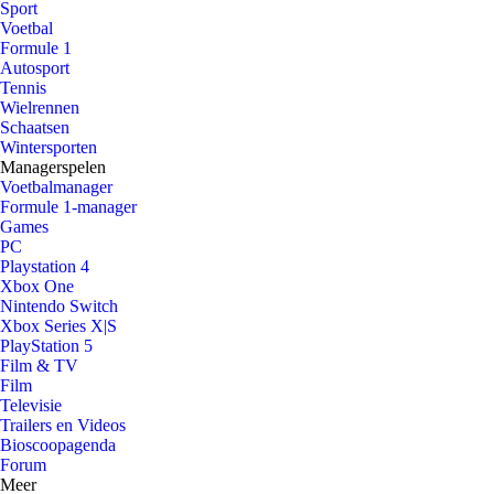
Sport
Voetbal
Formule 1
Autosport
Tennis
Wielrennen
Schaatsen
Wintersporten
Managerspelen
Voetbalmanager
Formule 1-manager
Games
PC
Playstation 4
Xbox One
Nintendo Switch
Xbox Series X|S
PlayStation 5
Film & TV
Film
Televisie
Trailers en Videos
Bioscoopagenda
Forum
Meer