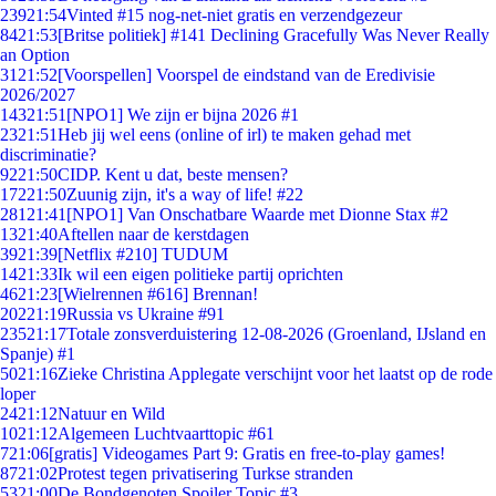
239
21:54
Vinted #15 nog-net-niet gratis en verzendgezeur
84
21:53
[Britse politiek] #141 Declining Gracefully Was Never Really
an Option
31
21:52
[Voorspellen] Voorspel de eindstand van de Eredivisie
2026/2027
143
21:51
[NPO1] We zijn er bijna 2026 #1
23
21:51
Heb jij wel eens (online of irl) te maken gehad met
discriminatie?
92
21:50
CIDP. Kent u dat, beste mensen?
172
21:50
Zuunig zijn, it's a way of life! #22
281
21:41
[NPO1] Van Onschatbare Waarde met Dionne Stax #2
13
21:40
Aftellen naar de kerstdagen
39
21:39
[Netflix #210] TUDUM
14
21:33
Ik wil een eigen politieke partij oprichten
46
21:23
[Wielrennen #616] Brennan!
202
21:19
Russia vs Ukraine #91
235
21:17
Totale zonsverduistering 12-08-2026 (Groenland, IJsland en
Spanje) #1
50
21:16
Zieke Christina Applegate verschijnt voor het laatst op de rode
loper
24
21:12
Natuur en Wild
10
21:12
Algemeen Luchtvaarttopic #61
7
21:06
[gratis] Videogames Part 9: Gratis en free-to-play games!
87
21:02
Protest tegen privatisering Turkse stranden
53
21:00
De Bondgenoten Spoiler Topic #3