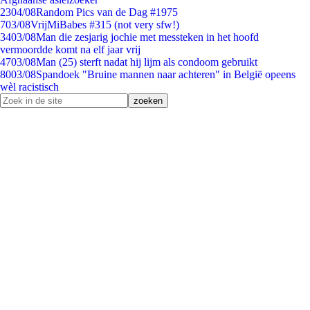
23
04/08
Random Pics van de Dag #1975
7
03/08
VrijMiBabes #315 (not very sfw!)
34
03/08
Man die zesjarig jochie met messteken in het hoofd
vermoordde komt na elf jaar vrij
47
03/08
Man (25) sterft nadat hij lijm als condoom gebruikt
80
03/08
Spandoek "Bruine mannen naar achteren" in België opeens
wèl racistisch