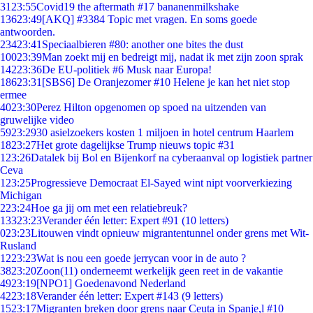
31
23:55
Covid19 the aftermath #17 bananenmilkshake
136
23:49
[AKQ] #3384 Topic met vragen. En soms goede
antwoorden.
234
23:41
Speciaalbieren #80: another one bites the dust
100
23:39
Man zoekt mij en bedreigt mij, nadat ik met zijn zoon sprak
142
23:36
De EU-politiek #6 Musk naar Europa!
186
23:31
[SBS6] De Oranjezomer #10 Helene je kan het niet stop
ermee
40
23:30
Perez Hilton opgenomen op spoed na uitzenden van
gruwelijke video
59
23:29
30 asielzoekers kosten 1 miljoen in hotel centrum Haarlem
18
23:27
Het grote dagelijkse Trump nieuws topic #31
1
23:26
Datalek bij Bol en Bijenkorf na cyberaanval op logistiek partner
Ceva
1
23:25
Progressieve Democraat El-Sayed wint nipt voorverkiezing
Michigan
2
23:24
Hoe ga jij om met een relatiebreuk?
133
23:23
Verander één letter: Expert #91 (10 letters)
0
23:23
Litouwen vindt opnieuw migrantentunnel onder grens met Wit-
Rusland
12
23:23
Wat is nou een goede jerrycan voor in de auto ?
38
23:20
Zoon(11) onderneemt werkelijk geen reet in de vakantie
49
23:19
[NPO1] Goedenavond Nederland
42
23:18
Verander één letter: Expert #143 (9 letters)
15
23:17
Migranten breken door grens naar Ceuta in Spanje,l #10