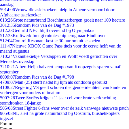
aanslag
59
14:06
Vrouw die asielzoekers hielp in Athene vermoord door
Afghaanse asielzoeker
6
13:26
Grote natuurbrand Boschhuizerbergen groeit naar 100 hectare
30
12:35
Random Pics van de Dag #1973
3
12:28
Gedurfd NEC blijft overeind bij Olympiakos
5
12:23
Kraftwerk brengt ruimteschip terug naar Eindhoven
5
12:04
Control Resonant kost je 30 uur om uit te spelen
1
11:47
Nieuwe XBOX Game Pass titels voor de eerste helft van de
maand augustus
7
10:24
Vakantiekiekje Verstappen en Wolff voedt geruchten over
Mercedes-overstap
32
10:21
Albert Heijn halveert tempo van Koopzegels sparen vanaf
september
80
09:07
Random Pics van de Dag #1798
47
09:07
Man (25) sterft nadat hij lijm als condoom gebruikt
41
08:27
Regering VS geeft scholen die 'genderidentiteit' van kinderen
verbergen voor ouders ultimatum
50
07:26
Twee Syriërs krijgen 11 jaar cel voor brute verkrachting
stomdronken 18-jarige
5
05/08
Street Fighter 6-fans weer over de zeik vanwege nieuwste patch
9
05/08
NL-alert na grote natuurbrand bij Oostrum, blushelikopters
ingezet
Forum
Forum