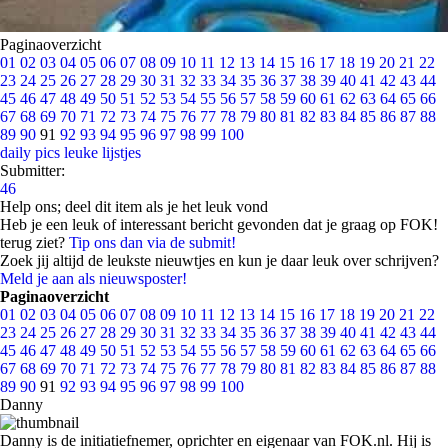
Paginaoverzicht
01
02
03
04
05
06
07
08
09
10
11
12
13
14
15
16
17
18
19
20
21
22
23
24
25
26
27
28
29
30
31
32
33
34
35
36
37
38
39
40
41
42
43
44
45
46
47
48
49
50
51
52
53
54
55
56
57
58
59
60
61
62
63
64
65
66
67
68
69
70
71
72
73
74
75
76
77
78
79
80
81
82
83
84
85
86
87
88
89
90
91
92
93
94
95
96
97
98
99
100
daily pics
leuke lijstjes
Submitter:
46
Help ons; deel dit item als je het leuk vond
Heb je een leuk of interessant bericht gevonden dat je graag op FOK!
terug ziet?
Tip ons dan via de submit!
Zoek jij altijd de leukste nieuwtjes en kun je daar leuk over schrijven?
Meld je aan als nieuwsposter!
Paginaoverzicht
01
02
03
04
05
06
07
08
09
10
11
12
13
14
15
16
17
18
19
20
21
22
23
24
25
26
27
28
29
30
31
32
33
34
35
36
37
38
39
40
41
42
43
44
45
46
47
48
49
50
51
52
53
54
55
56
57
58
59
60
61
62
63
64
65
66
67
68
69
70
71
72
73
74
75
76
77
78
79
80
81
82
83
84
85
86
87
88
89
90
91
92
93
94
95
96
97
98
99
100
Danny
Danny is de initiatiefnemer, oprichter en eigenaar van FOK.nl. Hij is