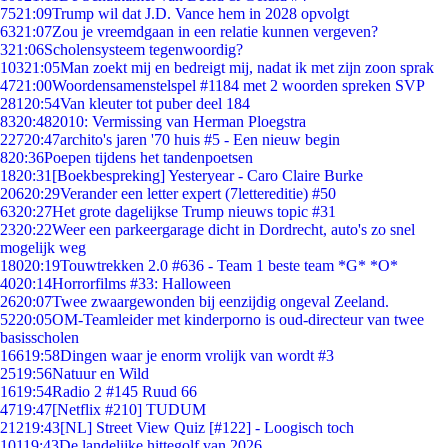
75
21:09
Trump wil dat J.D. Vance hem in 2028 opvolgt
63
21:07
Zou je vreemdgaan in een relatie kunnen vergeven?
3
21:06
Scholensysteem tegenwoordig?
103
21:05
Man zoekt mij en bedreigt mij, nadat ik met zijn zoon sprak
47
21:00
Woordensamenstelspel #1184 met 2 woorden spreken SVP
281
20:54
Van kleuter tot puber deel 184
83
20:48
2010: Vermissing van Herman Ploegstra
227
20:47
archito's jaren '70 huis #5 - Een nieuw begin
8
20:36
Poepen tijdens het tandenpoetsen
18
20:31
[Boekbespreking] Yesteryear - Caro Claire Burke
206
20:29
Verander een letter expert (7lettereditie) #50
63
20:27
Het grote dagelijkse Trump nieuws topic #31
23
20:22
Weer een parkeergarage dicht in Dordrecht, auto's zo snel
mogelijk weg
180
20:19
Touwtrekken 2.0 #636 - Team 1 beste team *G* *O*
40
20:14
Horrorfilms #33: Halloween
26
20:07
Twee zwaargewonden bij eenzijdig ongeval Zeeland.
52
20:05
OM-Teamleider met kinderporno is oud-directeur van twee
basisscholen
166
19:58
Dingen waar je enorm vrolijk van wordt #3
25
19:56
Natuur en Wild
16
19:54
Radio 2 #145 Ruud 66
47
19:47
[Netflix #210] TUDUM
212
19:43
[NL] Street View Quiz [#122] - Loogisch toch
101
19:43
De landelijke hittegolf van 2026