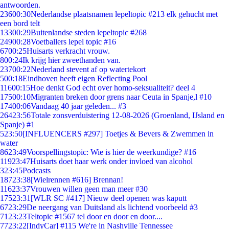
antwoorden.
236
00:30
Nederlandse plaatsnamen lepeltopic #213 elk gehucht met
een bord telt
133
00:29
Buitenlandse steden lepeltopic #268
249
00:28
Voetballers lepel topic #16
67
00:25
Huisarts verkracht vrouw.
8
00:24
Ik krijg hier zweethanden van.
237
00:22
Nederland stevent af op watertekort
5
00:18
Eindhoven heeft eigen Reflecting Pool
116
00:15
Hoe denkt God echt over homo-seksualiteit? deel 4
175
00:10
Migranten breken door grens naar Ceuta in Spanje,l #10
174
00:06
Vandaag 40 jaar geleden... #3
264
23:56
Totale zonsverduistering 12-08-2026 (Groenland, IJsland en
Spanje) #1
5
23:50
[INFLUENCERS #297] Toetjes & Bevers & Zwemmen in
water
86
23:49
Voorspellingstopic: Wie is hier de weerkundige? #16
119
23:47
Huisarts doet haar werk onder invloed van alcohol
3
23:45
Podcasts
187
23:38
[Wielrennen #616] Brennan!
116
23:37
Vrouwen willen geen man meer #30
175
23:31
[WLR SC #417] Nieuw deel openen was kaputt
67
23:29
De neergang van Duitsland als lichtend voorbeeld #3
71
23:23
Teltopic #1567 tel door en door en door....
77
23:22
[IndyCar] #115 We're in Nashville Tennessee