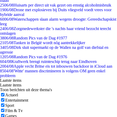
maan
25
06/08
Huisarts per direct uit vak gezet om ernstig alcoholmisbruik
19
06/08
Drone met explosieven bij Duits vliegveld voedt vrees voor
hybride aanval
60
06/08
Waterschappen slaan alarm wegens droogte: Gereedschapskist
leeg
24
06/08
Zorgmedewerkster die 's nachts haar vriend bezocht terecht
ontslagen
38
06/08
Random Pics van de Dag #1977
21
05/08
Tanken in België wordt nóg aantrekkelijker
34
05/08
Dirk sluit supermarkt op de Wallen na golf van diefstal en
agressie
12
05/08
Random Pics van de Dag #1976
6
04/08
Kraftwerk brengt ruimteschip terug naar Eindhoven
20
04/08
Apple vecht Britse eis tot inbouwen backdoor in iCloud aan
85
04/08
'Witte' mannen discrimineren is volgens OM geen enkel
probleem
Laatste items
Laatste items
Toon berichten uit deze thema's
Actueel
Entertainment
Sport
Film & Tv
Games