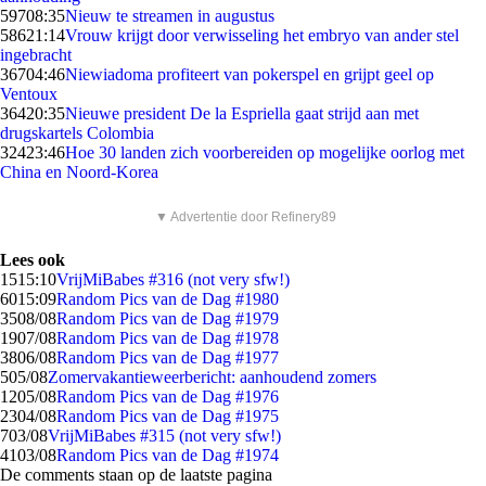
597
08:35
Nieuw te streamen in augustus
586
21:14
Vrouw krijgt door verwisseling het embryo van ander stel
ingebracht
367
04:46
Niewiadoma profiteert van pokerspel en grijpt geel op
Ventoux
364
20:35
Nieuwe president De la Espriella gaat strijd aan met
drugskartels Colombia
324
23:46
Hoe 30 landen zich voorbereiden op mogelijke oorlog met
China en Noord-Korea
▼ Advertentie door Refinery89
Lees ook
15
15:10
VrijMiBabes #316 (not very sfw!)
60
15:09
Random Pics van de Dag #1980
35
08/08
Random Pics van de Dag #1979
19
07/08
Random Pics van de Dag #1978
38
06/08
Random Pics van de Dag #1977
5
05/08
Zomervakantieweerbericht: aanhoudend zomers
12
05/08
Random Pics van de Dag #1976
23
04/08
Random Pics van de Dag #1975
7
03/08
VrijMiBabes #315 (not very sfw!)
41
03/08
Random Pics van de Dag #1974
De comments staan op de laatste pagina