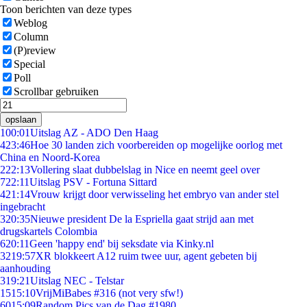
Toon berichten van deze types
Weblog
Column
(P)review
Special
Poll
Scrollbar gebruiken
opslaan
1
00:01
Uitslag AZ - ADO Den Haag
4
23:46
Hoe 30 landen zich voorbereiden op mogelijke oorlog met
China en Noord-Korea
2
22:13
Vollering slaat dubbelslag in Nice en neemt geel over
7
22:11
Uitslag PSV - Fortuna Sittard
4
21:14
Vrouw krijgt door verwisseling het embryo van ander stel
ingebracht
3
20:35
Nieuwe president De la Espriella gaat strijd aan met
drugskartels Colombia
6
20:11
Geen 'happy end' bij seksdate via Kinky.nl
32
19:57
XR blokkeert A12 ruim twee uur, agent gebeten bij
aanhouding
3
19:21
Uitslag NEC - Telstar
15
15:10
VrijMiBabes #316 (not very sfw!)
60
15:09
Random Pics van de Dag #1980