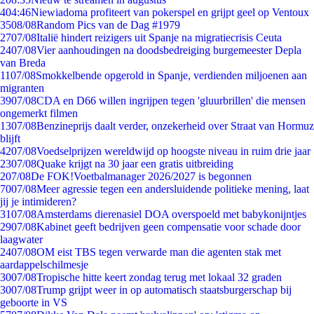
4
04:46
Niewiadoma profiteert van pokerspel en grijpt geel op Ventoux
35
08/08
Random Pics van de Dag #1979
27
07/08
Italië hindert reizigers uit Spanje na migratiecrisis Ceuta
24
07/08
Vier aanhoudingen na doodsbedreiging burgemeester Depla
van Breda
11
07/08
Smokkelbende opgerold in Spanje, verdienden miljoenen aan
migranten
39
07/08
CDA en D66 willen ingrijpen tegen 'gluurbrillen' die mensen
ongemerkt filmen
13
07/08
Benzineprijs daalt verder, onzekerheid over Straat van Hormuz
blijft
42
07/08
Voedselprijzen wereldwijd op hoogste niveau in ruim drie jaar
23
07/08
Quake krijgt na 30 jaar een gratis uitbreiding
2
07/08
De FOK!Voetbalmanager 2026/2027 is begonnen
70
07/08
Meer agressie tegen een andersluidende politieke mening, laat
jij je intimideren?
31
07/08
Amsterdams dierenasiel DOA overspoeld met babykonijntjes
29
07/08
Kabinet geeft bedrijven geen compensatie voor schade door
laagwater
24
07/08
OM eist TBS tegen verwarde man die agenten stak met
aardappelschilmesje
30
07/08
Tropische hitte keert zondag terug met lokaal 32 graden
30
07/08
Trump grijpt weer in op automatisch staatsburgerschap bij
geboorte in VS