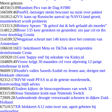
Meest gelezen
48356
15:09
Random Pics van de Dag #1980
1665
09:46
PostNL-bezorger steekt bewoner na ruzie over pakket
1618
12:42
VS: kans op Russische aanval op NAVO-land groeit,
munitietekort wordt probleem
1533
13:26
Britney Spears: "Ik geloof dat ik heb gefaald als moeder"
1148
12:28
Broer 135 keer gestoken en gesneden: zes jaar cel en tbs
voor doodslag Gouda
1141
09:32
Wegpiraat scheurt met 146 km/u door het centrum van
Amsterdam
1066
10:16
EU bekritiseert Meta en TikTok om verspreiden
desinformatie Ceuta
1059
20:11
Geen 'happy end' bij seksdate via Kinky.nl
1048
09:49
Vrouw krijgt 30 maanden cel voor afpersing 12-jarige
misdienaar in kerk
960
09:53
Houthi's vallen Saoedi-Arabië en Jemen aan, dreigen met
blokkade olieroute
923
12:17
RIVM vindt PFAS in al de geteste moedermelk,
borstvoeding blijft advies
898
09:45
Trailers kijken: de bioscoopreleases van week 32
833
15:00
Jesus Simulator komt naar Nintendo Switch
729
09:28
Aanhoudende droogte veroorzaakt scheuren in dijken Zuid-
Holland
675
19:57
XR blokkeert A12 ruim twee uur, agent gebeten bij
aanhouding