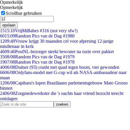
Opmerkelijk
Opmerkelijk
Scrollbar gebruiken
opslaan
15
15:10
VrijMiBabes #316 (not very sfw!)
60
15:09
Random Pics van de Dag #1980
12
09:49
Vrouw krijgt 30 maanden cel voor afpersing 12-jarige
misdienaar in kerk
46
09:46
PostNL-bezorger steekt bewoner na ruzie over pakket
35
08/08
Random Pics van de Dag #1979
19
07/08
Random Pics van de Dag #1978
40
06/08
Duitser (93) crasht met quad tegen boom, vier gewonden
66
06/08
Onlyfans-model met G-cup wil als NASA-ambassadeur naar
maan
12
06/08
Capibara's lopen Braziliaans parlementsgebouw Mato Grosso
binnen
24
06/08
Zorgmedewerkster die 's nachts haar vriend bezocht terecht
ontslagen