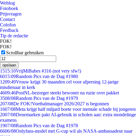
Weblog
Fotoboek
Prijsvragen
Contact
Colofon
Feedback
Tip de redactie
FOK!
FOK!
Scrollbar gebruiken
opslaan
15
15:10
VrijMiBabes #316 (not very sfw!)
60
15:09
Random Pics van de Dag #1980
12
09:49
Vrouw krijgt 30 maanden cel voor afpersing 12-jarige
misdienaar in kerk
46
09:46
PostNL-bezorger steekt bewoner na ruzie over pakket
35
08/08
Random Pics van de Dag #1979
2
07/08
De FOK!Voetbalmanager 2026/2027 is begonnen
16
07/08
Meta krijgt half miljard boete voor mentale schade bij jongeren
20
07/08
Denemarken pakt AI-gebruik in scholen aan: extra mondelinge
examens
19
07/08
Random Pics van de Dag #1978
66
06/08
Onlyfans-model met G-cup wil als NASA-ambassadeur naar