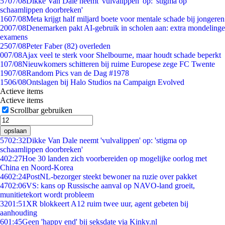
57
07/08
Dikke Van Dale neemt 'vulvalippen' op: 'stigma op
schaamlippen doorbreken'
16
07/08
Meta krijgt half miljard boete voor mentale schade bij jongeren
20
07/08
Denemarken pakt AI-gebruik in scholen aan: extra mondelinge
examens
25
07/08
Peter Faber (82) overleden
0
07/08
Ajax veel te sterk voor Shelbourne, maar houdt schade beperkt
1
07/08
Nieuwkomers schitteren bij ruime Europese zege FC Twente
19
07/08
Random Pics van de Dag #1978
15
06/08
Ontslagen bij Halo Studios na Campaign Evolved
Actieve items
Actieve items
Scrollbar gebruiken
opslaan
57
02:32
Dikke Van Dale neemt 'vulvalippen' op: 'stigma op
schaamlippen doorbreken'
4
02:27
Hoe 30 landen zich voorbereiden op mogelijke oorlog met
China en Noord-Korea
46
02:24
PostNL-bezorger steekt bewoner na ruzie over pakket
47
02:06
VS: kans op Russische aanval op NAVO-land groeit,
munitietekort wordt probleem
32
01:51
XR blokkeert A12 ruim twee uur, agent gebeten bij
aanhouding
6
01:45
Geen 'happy end' bij seksdate via Kinky.nl