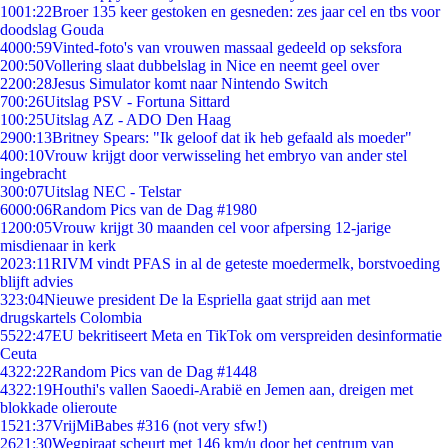
10
01:22
Broer 135 keer gestoken en gesneden: zes jaar cel en tbs voor
doodslag Gouda
40
00:59
Vinted-foto's van vrouwen massaal gedeeld op seksfora
2
00:50
Vollering slaat dubbelslag in Nice en neemt geel over
22
00:28
Jesus Simulator komt naar Nintendo Switch
7
00:26
Uitslag PSV - Fortuna Sittard
1
00:25
Uitslag AZ - ADO Den Haag
29
00:13
Britney Spears: "Ik geloof dat ik heb gefaald als moeder"
4
00:10
Vrouw krijgt door verwisseling het embryo van ander stel
ingebracht
3
00:07
Uitslag NEC - Telstar
60
00:06
Random Pics van de Dag #1980
12
00:05
Vrouw krijgt 30 maanden cel voor afpersing 12-jarige
misdienaar in kerk
20
23:11
RIVM vindt PFAS in al de geteste moedermelk, borstvoeding
blijft advies
3
23:04
Nieuwe president De la Espriella gaat strijd aan met
drugskartels Colombia
55
22:47
EU bekritiseert Meta en TikTok om verspreiden desinformatie
Ceuta
43
22:22
Random Pics van de Dag #1448
43
22:19
Houthi's vallen Saoedi-Arabië en Jemen aan, dreigen met
blokkade olieroute
15
21:37
VrijMiBabes #316 (not very sfw!)
26
21:30
Wegpiraat scheurt met 146 km/u door het centrum van