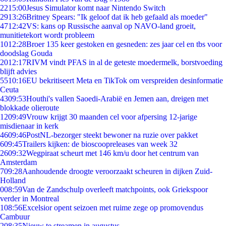
22
15:00
Jesus Simulator komt naar Nintendo Switch
29
13:26
Britney Spears: "Ik geloof dat ik heb gefaald als moeder"
47
12:42
VS: kans op Russische aanval op NAVO-land groeit,
munitietekort wordt probleem
10
12:28
Broer 135 keer gestoken en gesneden: zes jaar cel en tbs voor
doodslag Gouda
20
12:17
RIVM vindt PFAS in al de geteste moedermelk, borstvoeding
blijft advies
55
10:16
EU bekritiseert Meta en TikTok om verspreiden desinformatie
Ceuta
43
09:53
Houthi's vallen Saoedi-Arabië en Jemen aan, dreigen met
blokkade olieroute
12
09:49
Vrouw krijgt 30 maanden cel voor afpersing 12-jarige
misdienaar in kerk
46
09:46
PostNL-bezorger steekt bewoner na ruzie over pakket
6
09:45
Trailers kijken: de bioscoopreleases van week 32
26
09:32
Wegpiraat scheurt met 146 km/u door het centrum van
Amsterdam
7
09:28
Aanhoudende droogte veroorzaakt scheuren in dijken Zuid-
Holland
0
08:59
Van de Zandschulp overleeft matchpoints, ook Griekspoor
verder in Montreal
1
08:56
Excelsior opent seizoen met ruime zege op promovendus
Cambuur
2
08:35
Nieuw te streamen in augustus