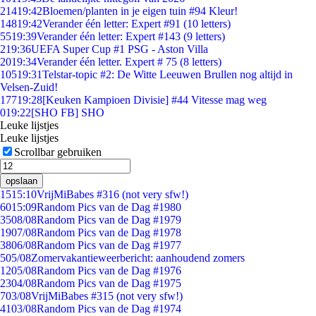
214
19:42
Bloemen/planten in je eigen tuin #94 Kleur!
148
19:42
Verander één letter: Expert #91 (10 letters)
55
19:39
Verander één letter: Expert #143 (9 letters)
2
19:36
UEFA Super Cup #1 PSG - Aston Villa
20
19:34
Verander één letter. Expert # 75 (8 letters)
105
19:31
Telstar-topic #2: De Witte Leeuwen Brullen nog altijd in
Velsen-Zuid!
177
19:28
[Keuken Kampioen Divisie] #44 Vitesse mag weg
0
19:22
[SHO FB] SHO
Leuke lijstjes
Leuke lijstjes
Scrollbar gebruiken
opslaan
15
15:10
VrijMiBabes #316 (not very sfw!)
60
15:09
Random Pics van de Dag #1980
35
08/08
Random Pics van de Dag #1979
19
07/08
Random Pics van de Dag #1978
38
06/08
Random Pics van de Dag #1977
5
05/08
Zomervakantieweerbericht: aanhoudend zomers
12
05/08
Random Pics van de Dag #1976
23
04/08
Random Pics van de Dag #1975
7
03/08
VrijMiBabes #315 (not very sfw!)
41
03/08
Random Pics van de Dag #1974