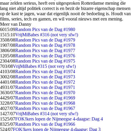
maar zelden serieus, heeft een uitgesproken Rotterdamse mening die
lang niet altijd politiek correct is en bezit de bizarre eigenschap mensen
op de kast te jagen, waar dat eigenlijk nooit de bedoeling is. Houdt van
films, series, tech en gamen, en wil vooral nieuws met een mening.
Meer van Danny
60
15:09
Random Pics van de Dag #1980
15
15:10
VrijMiBabes #316 (not very sfw!)
35
08/08
Random Pics van de Dag #1979
19
07/08
Random Pics van de Dag #1978
38
06/08
Random Pics van de Dag #1977
12
05/08
Random Pics van de Dag #1976
23
04/08
Random Pics van de Dag #1975
7
03/08
VrijMiBabes #315 (not very sfw!)
41
03/08
Random Pics van de Dag #1974
30
02/08
Random Pics van de Dag #1973
44
01/08
Random Pics van de Dag #1972
49
31/07
Random Pics van de Dag #1971
36
30/07
Random Pics van de Dag #1970
44
29/07
Random Pics van de Dag #1969
32
28/07
Random Pics van de Dag #1968
40
27/07
Random Pics van de Dag #1967
14
27/07
VrijMiBabes #314 (not very sfw!)
15
25/07
FOK!kers lopen de Nijmeegse 4-daagse: Dag 4
83
25/07
Random Pics van de Dag #1966
5
24/07
FOK!kers lopen de Nijmeegse 4-daagse: Dag 3