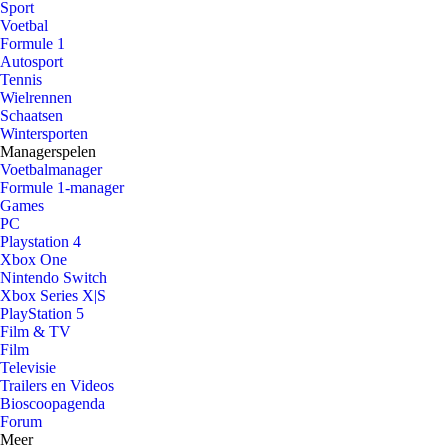
Sport
Voetbal
Formule 1
Autosport
Tennis
Wielrennen
Schaatsen
Wintersporten
Managerspelen
Voetbalmanager
Formule 1-manager
Games
PC
Playstation 4
Xbox One
Nintendo Switch
Xbox Series X|S
PlayStation 5
Film & TV
Film
Televisie
Trailers en Videos
Bioscoopagenda
Forum
Meer