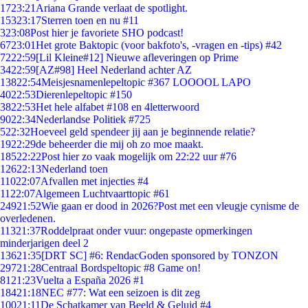
17
23:21
Ariana Grande verlaat de spotlight.
153
23:17
Sterren toen en nu #11
3
23:08
Post hier je favoriete SHO podcast!
67
23:01
Het grote Baktopic (voor bakfoto's, -vragen en -tips) #42
72
22:59
[Lil Kleine#12] Nieuwe afleveringen op Prime
34
22:59
[AZ#98] Heel Nederland achter AZ
138
22:54
Meisjesnamenlepeltopic #367 LOOOOL LAPO
40
22:53
Dierenlepeltopic #150
38
22:53
Het hele alfabet #108 en 4letterwoord
90
22:34
Nederlandse Politiek #725
5
22:32
Hoeveel geld spendeer jij aan je beginnende relatie?
19
22:29
de beheerder die mij oh zo moe maakt.
185
22:22
Post hier zo vaak mogelijk om 22:22 uur #76
126
22:13
Nederland toen
110
22:07
Afvallen met injecties #4
11
22:07
Algemeen Luchtvaarttopic #61
249
21:52
Wie gaan er dood in 2026?Post met een vleugje cynisme de
overledenen.
113
21:37
Roddelpraat onder vuur: ongepaste opmerkingen
minderjarigen deel 2
136
21:35
[DRT SC] #6: RendacGoden sponsored by TONZON
297
21:28
Centraal Bordspeltopic #8 Game on!
81
21:23
Vuelta a España 2026 #1
184
21:18
NEC #77: Wat een seizoen is dit zeg
100
21:11
De Schatkamer van Beeld & Geluid #4