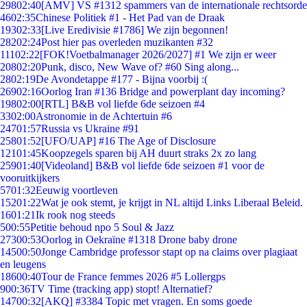
298
02:40
[AMV] VS #1312 spammers van de internationale rechtsorde
46
02:35
Chinese Politiek #1 - Het Pad van de Draak
193
02:33
[Live Eredivisie #1786] We zijn begonnen!
282
02:24
Post hier pas overleden muzikanten #32
111
02:22
[FOK!Voetbalmanager 2026/2027] #1 We zijn er weer
208
02:20
Punk, disco, New Wave of? #60 Sing along...
28
02:19
De Avondetappe #177 - Bijna voorbij :(
269
02:16
Oorlog Iran #136 Bridge and powerplant day incoming?
198
02:00
[RTL] B&B vol liefde 6de seizoen #4
33
02:00
Astronomie in de Achtertuin #6
247
01:57
Russia vs Ukraine #91
258
01:52
[UFO/UAP] #16 The Age of Disclosure
121
01:45
Koopzegels sparen bij AH duurt straks 2x zo lang
259
01:40
[Videoland] B&B vol liefde 6de seizoen #1 voor de
vooruitkijkers
57
01:32
Eeuwig voortleven
152
01:22
Wat je ook stemt, je krijgt in NL altijd Links Liberaal Beleid.
16
01:21
Ik rook nog steeds
5
00:55
Petitie behoud npo 5 Soul & Jazz
273
00:53
Oorlog in Oekraïne #1318 Drone baby drone
145
00:50
Jonge Cambridge professor stapt op na claims over plagiaat
en leugens
186
00:40
Tour de France femmes 2026 #5 Lollergps
9
00:36
TV Time (tracking app) stopt! Alternatief?
147
00:32
[AKQ] #3384 Topic met vragen. En soms goede