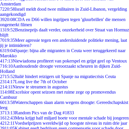
Amsterdam
72
20:58
Israël meldt dood twee militairen in Zuid-Libanon, vergelding
aangekondigd
39
20:08
CDA en D66 willen ingrijpen tegen 'gluurbrillen' die mensen
ongemerkt filmen
13
19:52
Benzineprijs daalt verder, onzekerheid over Straat van Hormuz
blijft
70
19:35
Meer agressie tegen een andersluidende politieke mening, laat
jij je intimideren?
63
19:04
Spanje: bijna alle migranten in Ceuta weer teruggekeerd naar
Marokko
4
17:13
Niewiadoma profiteert van pokerspel en grijpt geel op Ventoux
7
16:10
Aanhoudende droogte veroorzaakt scheuren in dijken Zuid-
Holland
27
15:52
Italië hindert reizigers uit Spanje na migratiecrisis Ceuta
23
14:17
Long live the 7th of October
2
14:11
Nieuw te streamen in augustus
1
14:08
Excelsior opent seizoen met ruime zege op promovendus
Cambuur
60
13:58
Waterschappen slaan alarm wegens droogte: Gereedschapskist
leeg
37
13:13
Random Pics van de Dag #1833
16
12:43
Meta krijgt half miljard boete voor mentale schade bij jongeren
42
12:11
Voedselprijzen wereldwijd op hoogste niveau in ruim drie jaar
29
11:05
Kabinet geeft bedrijven geen compensatie voor schade door