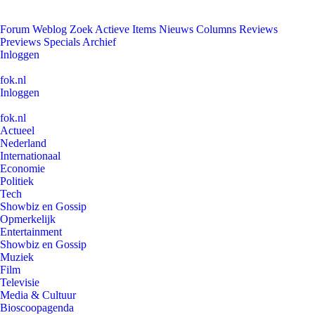
Forum
Weblog
Zoek
Actieve Items
Nieuws
Columns
Reviews
Previews
Specials
Archief
Inloggen
fok.nl
Inloggen
fok.nl
Actueel
Nederland
Internationaal
Economie
Politiek
Tech
Showbiz en Gossip
Opmerkelijk
Entertainment
Showbiz en Gossip
Muziek
Film
Televisie
Media & Cultuur
Bioscoopagenda