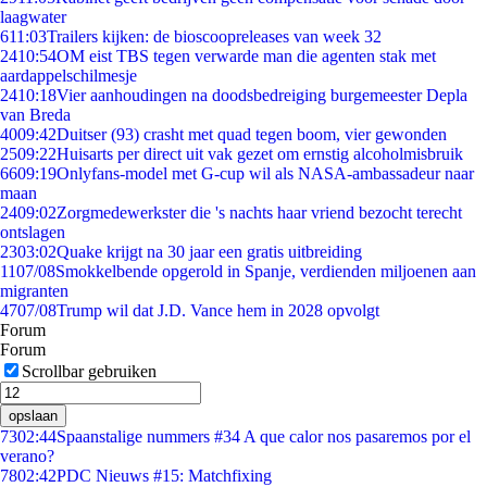
laagwater
6
11:03
Trailers kijken: de bioscoopreleases van week 32
24
10:54
OM eist TBS tegen verwarde man die agenten stak met
aardappelschilmesje
24
10:18
Vier aanhoudingen na doodsbedreiging burgemeester Depla
van Breda
40
09:42
Duitser (93) crasht met quad tegen boom, vier gewonden
25
09:22
Huisarts per direct uit vak gezet om ernstig alcoholmisbruik
66
09:19
Onlyfans-model met G-cup wil als NASA-ambassadeur naar
maan
24
09:02
Zorgmedewerkster die 's nachts haar vriend bezocht terecht
ontslagen
23
03:02
Quake krijgt na 30 jaar een gratis uitbreiding
11
07/08
Smokkelbende opgerold in Spanje, verdienden miljoenen aan
migranten
47
07/08
Trump wil dat J.D. Vance hem in 2028 opvolgt
Forum
Forum
Scrollbar gebruiken
opslaan
73
02:44
Spaanstalige nummers #34 A que calor nos pasaremos por el
verano?
78
02:42
PDC Nieuws #15: Matchfixing