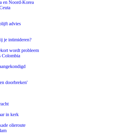
na en Noord-Korea
 Ceuta
ijft advies
ij je intimideren?
ekort wordt probleem
ls Colombia
g aangekondigd
pen doorbreken'
racht
ar in kerk
kade olieroute
rdam