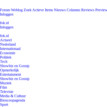
Forum
Weblog
Zoek
Actieve Items
Nieuws
Columns
Reviews
Previe
Inloggen
fok.nl
Inloggen
fok.nl
Actueel
Nederland
Internationaal
Economie
Politiek
Tech
Showbiz en Gossip
Opmerkelijk
Entertainment
Showbiz en Gossip
Muziek
Film
Televisie
Media & Cultuur
Bioscoopagenda
Sport