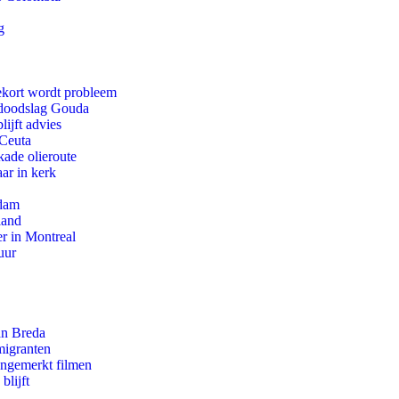
g
ekort wordt probleem
r doodslag Gouda
ijft advies
 Ceuta
kade olieroute
ar in kerk
rdam
land
r in Montreal
uur
an Breda
migranten
ongemerkt filmen
blijft