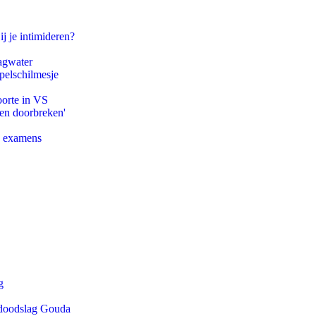
ij je intimideren?
agwater
pelschilmesje
oorte in VS
pen doorbreken'
e examens
g
r doodslag Gouda