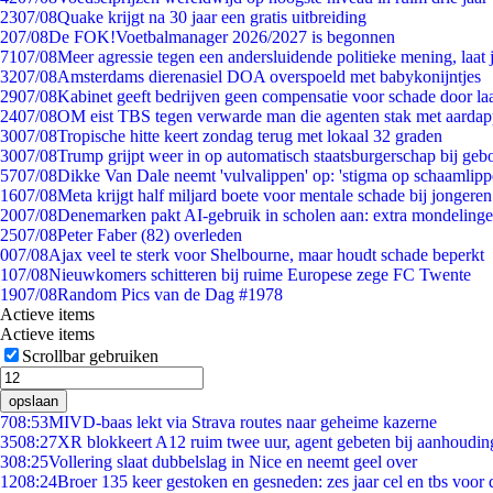
23
07/08
Quake krijgt na 30 jaar een gratis uitbreiding
2
07/08
De FOK!Voetbalmanager 2026/2027 is begonnen
71
07/08
Meer agressie tegen een andersluidende politieke mening, laat j
32
07/08
Amsterdams dierenasiel DOA overspoeld met babykonijntjes
29
07/08
Kabinet geeft bedrijven geen compensatie voor schade door la
24
07/08
OM eist TBS tegen verwarde man die agenten stak met aardap
30
07/08
Tropische hitte keert zondag terug met lokaal 32 graden
30
07/08
Trump grijpt weer in op automatisch staatsburgerschap bij geb
57
07/08
Dikke Van Dale neemt 'vulvalippen' op: 'stigma op schaamlip
16
07/08
Meta krijgt half miljard boete voor mentale schade bij jongeren
20
07/08
Denemarken pakt AI-gebruik in scholen aan: extra mondeling
25
07/08
Peter Faber (82) overleden
0
07/08
Ajax veel te sterk voor Shelbourne, maar houdt schade beperkt
1
07/08
Nieuwkomers schitteren bij ruime Europese zege FC Twente
19
07/08
Random Pics van de Dag #1978
Actieve items
Actieve items
Scrollbar gebruiken
opslaan
7
08:53
MIVD-baas lekt via Strava routes naar geheime kazerne
35
08:27
XR blokkeert A12 ruim twee uur, agent gebeten bij aanhoudin
3
08:25
Vollering slaat dubbelslag in Nice en neemt geel over
12
08:24
Broer 135 keer gestoken en gesneden: zes jaar cel en tbs voo