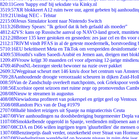
8
20:11
Geen 'happy end' bij seksdate via Kinky.nl
35
19:57
XR blokkeert A12 ruim twee uur, agent gebeten bij aanhoudin
3
19:21
Uitslag NEC - Telstar
22
15:00
Jesus Simulator komt naar Nintendo Switch
31
13:26
Britney Spears: "Ik geloof dat ik heb gefaald als moeder"
48
12:42
VS: kans op Russische aanval op NAVO-land groeit, munitiet
12
12:28
Broer 135 keer gestoken en gesneden: zes jaar cel en tbs voo
21
12:17
RIVM vindt PFAS in al de geteste moedermelk, borstvoeding bl
57
10:16
EU bekritiseert Meta en TikTok om verspreiden desinformatie
43
09:53
Houthi's vallen Saoedi-Arabië en Jemen aan, dreigen met blok
12
09:49
Vrouw krijgt 30 maanden cel voor afpersing 12-jarige misdiena
47
09:46
PostNL-bezorger steekt bewoner na ruzie over pakket
26
09:32
Wegpiraat scheurt met 146 km/u door het centrum van Amste
7
09:28
Aanhoudende droogte veroorzaakt scheuren in dijken Zuid-Hol
0
08:59
Van de Zandschulp overleeft matchpoints, ook Griekspoor verde
1
08:56
Excelsior opent seizoen met ruime zege op promovendus Camb
2
08/08
Nieuw te streamen in augustus
4
08/08
Niewiadoma profiteert van pokerspel en grijpt geel op Ventoux
35
08/08
Random Pics van de Dag #1979
27
07/08
Italië hindert reizigers uit Spanje na migratiecrisis Ceuta
24
07/08
Vier aanhoudingen na doodsbedreiging burgemeester Depla v
11
07/08
Smokkelbende opgerold in Spanje, verdienden miljoenen aan 
39
07/08
CDA en D66 willen ingrijpen tegen 'gluurbrillen' die mensen 
13
07/08
Benzineprijs daalt verder, onzekerheid over Straat van Hormuz 
42
07/08
Voedselprijzen wereldwijd op hoogste niveau in ruim drie jaar