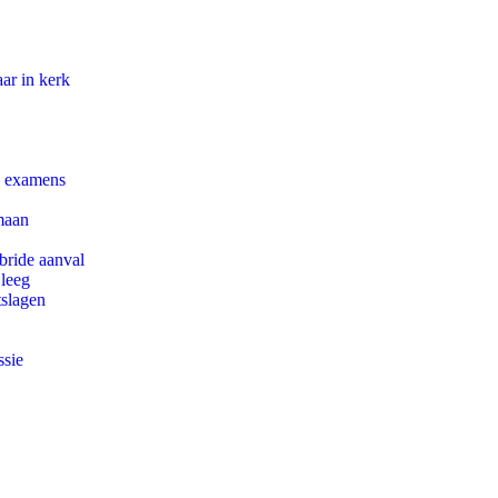
ar in kerk
e examens
maan
bride aanval
 leeg
tslagen
ssie