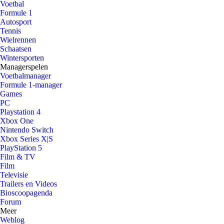
Voetbal
Formule 1
Autosport
Tennis
Wielrennen
Schaatsen
Wintersporten
Managerspelen
Voetbalmanager
Formule 1-manager
Games
PC
Playstation 4
Xbox One
Nintendo Switch
Xbox Series X|S
PlayStation 5
Film & TV
Film
Televisie
Trailers en Videos
Bioscoopagenda
Forum
Meer
Weblog