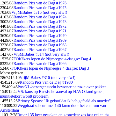
12
05/08
Random Pics van de Dag #1976
23
04/08
Random Pics van de Dag #1975
7
03/08
VrijMiBabes #315 (not very sfw!)
41
03/08
Random Pics van de Dag #1974
30
02/08
Random Pics van de Dag #1973
44
01/08
Random Pics van de Dag #1972
49
31/07
Random Pics van de Dag #1971
36
30/07
Random Pics van de Dag #1970
44
29/07
Random Pics van de Dag #1969
32
28/07
Random Pics van de Dag #1968
40
27/07
Random Pics van de Dag #1967
14
27/07
VrijMiBabes #314 (not very sfw!)
15
25/07
FOK!kers lopen de Nijmeegse 4-daagse: Dag 4
83
25/07
Random Pics van de Dag #1966
5
24/07
FOK!kers lopen de Nijmeegse 4-daagse: Dag 3
Meest gelezen
78674
15:10
VrijMiBabes #316 (not very sfw!)
45452
15:09
Random Pics van de Dag #1980
1594
09:46
PostNL-bezorger steekt bewoner na ruzie over pakket
1549
12:42
VS: kans op Russische aanval op NAVO-land groeit,
munitietekort wordt probleem
1455
13:26
Britney Spears: "Ik geloof dat ik heb gefaald als moeder"
1103
09:32
Wegpiraat scheurt met 146 km/u door het centrum van
Amsterdam
1103
12:28
Broer 135 keer gestoken en gesneden: zes jaar cel en tbs