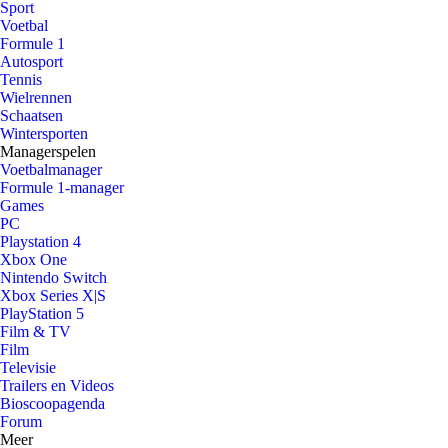
Sport
Voetbal
Formule 1
Autosport
Tennis
Wielrennen
Schaatsen
Wintersporten
Managerspelen
Voetbalmanager
Formule 1-manager
Games
PC
Playstation 4
Xbox One
Nintendo Switch
Xbox Series X|S
PlayStation 5
Film & TV
Film
Televisie
Trailers en Videos
Bioscoopagenda
Forum
Meer