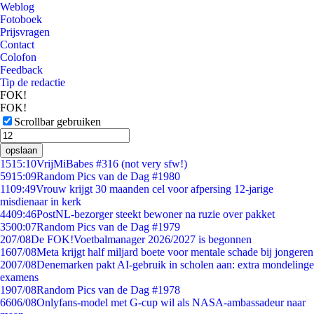
Weblog
Fotoboek
Prijsvragen
Contact
Colofon
Feedback
Tip de redactie
FOK!
FOK!
Scrollbar gebruiken
opslaan
15
15:10
VrijMiBabes #316 (not very sfw!)
59
15:09
Random Pics van de Dag #1980
11
09:49
Vrouw krijgt 30 maanden cel voor afpersing 12-jarige
misdienaar in kerk
44
09:46
PostNL-bezorger steekt bewoner na ruzie over pakket
35
00:07
Random Pics van de Dag #1979
2
07/08
De FOK!Voetbalmanager 2026/2027 is begonnen
16
07/08
Meta krijgt half miljard boete voor mentale schade bij jongeren
20
07/08
Denemarken pakt AI-gebruik in scholen aan: extra mondelinge
examens
19
07/08
Random Pics van de Dag #1978
66
06/08
Onlyfans-model met G-cup wil als NASA-ambassadeur naar