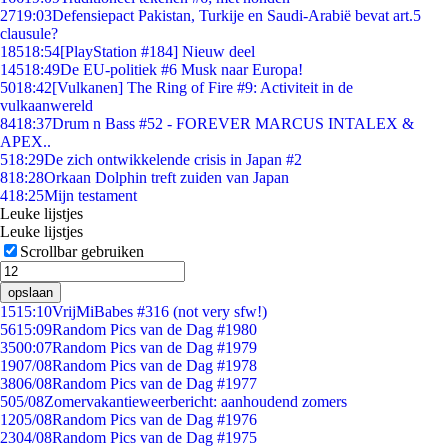
27
19:03
Defensiepact Pakistan, Turkije en Saudi-Arabië bevat art.5
clausule?
185
18:54
[PlayStation #184] Nieuw deel
145
18:49
De EU-politiek #6 Musk naar Europa!
50
18:42
[Vulkanen] The Ring of Fire #9: Activiteit in de
vulkaanwereld
84
18:37
Drum n Bass #52 - FOREVER MARCUS INTALEX &
APEX..
5
18:29
De zich ontwikkelende crisis in Japan #2
8
18:28
Orkaan Dolphin treft zuiden van Japan
4
18:25
Mijn testament
Leuke lijstjes
Leuke lijstjes
Scrollbar gebruiken
opslaan
15
15:10
VrijMiBabes #316 (not very sfw!)
56
15:09
Random Pics van de Dag #1980
35
00:07
Random Pics van de Dag #1979
19
07/08
Random Pics van de Dag #1978
38
06/08
Random Pics van de Dag #1977
5
05/08
Zomervakantieweerbericht: aanhoudend zomers
12
05/08
Random Pics van de Dag #1976
23
04/08
Random Pics van de Dag #1975