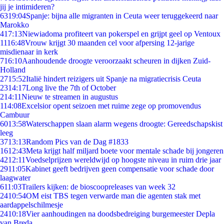
jij je intimideren?
63
19:04
Spanje: bijna alle migranten in Ceuta weer teruggekeerd naar
Marokko
4
17:13
Niewiadoma profiteert van pokerspel en grijpt geel op Ventoux
11
16:48
Vrouw krijgt 30 maanden cel voor afpersing 12-jarige
misdienaar in kerk
7
16:10
Aanhoudende droogte veroorzaakt scheuren in dijken Zuid-
Holland
27
15:52
Italië hindert reizigers uit Spanje na migratiecrisis Ceuta
23
14:17
Long live the 7th of October
2
14:11
Nieuw te streamen in augustus
1
14:08
Excelsior opent seizoen met ruime zege op promovendus
Cambuur
60
13:58
Waterschappen slaan alarm wegens droogte: Gereedschapskist
leeg
37
13:13
Random Pics van de Dag #1833
16
12:43
Meta krijgt half miljard boete voor mentale schade bij jongeren
42
12:11
Voedselprijzen wereldwijd op hoogste niveau in ruim drie jaar
29
11:05
Kabinet geeft bedrijven geen compensatie voor schade door
laagwater
6
11:03
Trailers kijken: de bioscoopreleases van week 32
24
10:54
OM eist TBS tegen verwarde man die agenten stak met
aardappelschilmesje
24
10:18
Vier aanhoudingen na doodsbedreiging burgemeester Depla
van Breda