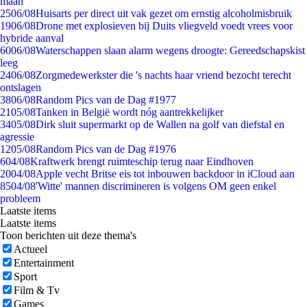
maan
25
06/08
Huisarts per direct uit vak gezet om ernstig alcoholmisbruik
19
06/08
Drone met explosieven bij Duits vliegveld voedt vrees voor
hybride aanval
60
06/08
Waterschappen slaan alarm wegens droogte: Gereedschapskist
leeg
24
06/08
Zorgmedewerkster die 's nachts haar vriend bezocht terecht
ontslagen
38
06/08
Random Pics van de Dag #1977
21
05/08
Tanken in België wordt nóg aantrekkelijker
34
05/08
Dirk sluit supermarkt op de Wallen na golf van diefstal en
agressie
12
05/08
Random Pics van de Dag #1976
6
04/08
Kraftwerk brengt ruimteschip terug naar Eindhoven
20
04/08
Apple vecht Britse eis tot inbouwen backdoor in iCloud aan
85
04/08
'Witte' mannen discrimineren is volgens OM geen enkel
probleem
Laatste items
Laatste items
Toon berichten uit deze thema's
Actueel
Entertainment
Sport
Film & Tv
Games