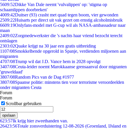
56
09:52
Dikke Van Dale neemt 'vulvalippen' op: 'stigma op
schaamlippen doorbreken'
40
09:42
Duitser (93) crasht met quad tegen boom, vier gewonden
25
09:22
Huisarts per direct uit vak gezet om ernstig alcoholmisbruik
66
09:19
Onlyfans-model met G-cup wil als NASA-ambassadeur naar
maan
24
09:02
Zorgmedewerkster die 's nachts haar vriend bezocht terecht
ontslagen
23
03:02
Quake krijgt na 30 jaar een gratis uitbreiding
11
07/08
Smokkelbende opgerold in Spanje, verdienden miljoenen aan
migranten
47
07/08
Trump wil dat J.D. Vance hem in 2028 opvolgt
34
07/08
Ceuta-leider noemt Marokkaanse grensaanval door migranten
'gruweldaad'
38
07/08
Random Pics van de Dag #1977
38
07/08
Spaanse politie: minstens tien voor terrorisme veroordeelden
onder migranten Ceuta
Forum
Forum
Scrollbar gebruiken
opslaan
6
23:57
Ik krijg hier zweethanden van.
264
23:56
Totale zonsverduistering 12-08-2026 (Groenland, IJsland en