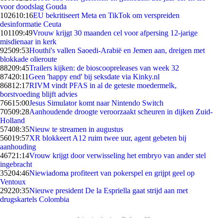
voor doodslag Gouda
1026
10:16
EU bekritiseert Meta en TikTok om verspreiden
desinformatie Ceuta
1011
09:49
Vrouw krijgt 30 maanden cel voor afpersing 12-jarige
misdienaar in kerk
925
09:53
Houthi's vallen Saoedi-Arabië en Jemen aan, dreigen met
blokkade olieroute
882
09:45
Trailers kijken: de bioscoopreleases van week 32
874
20:11
Geen 'happy end' bij seksdate via Kinky.nl
868
12:17
RIVM vindt PFAS in al de geteste moedermelk,
borstvoeding blijft advies
766
15:00
Jesus Simulator komt naar Nintendo Switch
705
09:28
Aanhoudende droogte veroorzaakt scheuren in dijken Zuid-
Holland
574
08:35
Nieuw te streamen in augustus
560
19:57
XR blokkeert A12 ruim twee uur, agent gebeten bij
aanhouding
467
21:14
Vrouw krijgt door verwisseling het embryo van ander stel
ingebracht
352
04:46
Niewiadoma profiteert van pokerspel en grijpt geel op
Ventoux
292
20:35
Nieuwe president De la Espriella gaat strijd aan met
drugskartels Colombia