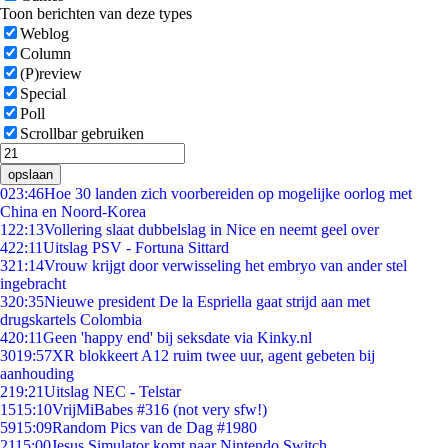
Toon berichten van deze types
Weblog
Column
(P)review
Special
Poll
Scrollbar gebruiken
opslaan
0
23:46
Hoe 30 landen zich voorbereiden op mogelijke oorlog met
China en Noord-Korea
1
22:13
Vollering slaat dubbelslag in Nice en neemt geel over
4
22:11
Uitslag PSV - Fortuna Sittard
3
21:14
Vrouw krijgt door verwisseling het embryo van ander stel
ingebracht
3
20:35
Nieuwe president De la Espriella gaat strijd aan met
drugskartels Colombia
4
20:11
Geen 'happy end' bij seksdate via Kinky.nl
30
19:57
XR blokkeert A12 ruim twee uur, agent gebeten bij
aanhouding
2
19:21
Uitslag NEC - Telstar
15
15:10
VrijMiBabes #316 (not very sfw!)
59
15:09
Random Pics van de Dag #1980
21
15:00
Jesus Simulator komt naar Nintendo Switch