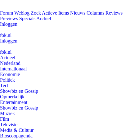
Forum
Weblog
Zoek
Actieve Items
Nieuws
Columns
Reviews
Previews
Specials
Archief
Inloggen
fok.nl
Inloggen
fok.nl
Actueel
Nederland
Internationaal
Economie
Politiek
Tech
Showbiz en Gossip
Opmerkelijk
Entertainment
Showbiz en Gossip
Muziek
Film
Televisie
Media & Cultuur
Bioscoopagenda