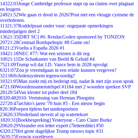
143
22:03
Jonge Cambridge professor stapt op na claims over plagiaat
en leugens
249
21:52
Wie gaan er dood in 2026?Post met een vleugje cynisme de
overledenen.
113
21:37
Roddelpraat onder vuur: ongepaste opmerkingen
minderjarigen deel 2
136
21:35
[DRT SC] #6: RendacGoden sponsored by TONZON
297
21:28
Centraal Bordspeltopic #8 Game on!
81
21:23
Vuelta a España 2026 #1
184
21:18
NEC #77: Wat een seizoen is dit zeg
100
21:11
De Schatkamer van Beeld & Geluid #4
75
21:09
Trump wil dat J.D. Vance hem in 2028 opvolgt
63
21:07
Zou je vreemdgaan in een relatie kunnen vergeven?
3
21:06
Scholensysteem tegenwoordig?
103
21:05
Man zoekt mij en bedreigt mij, nadat ik met zijn zoon sprak
47
21:00
Woordensamenstelspel #1184 met 2 woorden spreken SVP
281
20:54
Van kleuter tot puber deel 184
83
20:48
2010: Vermissing van Herman Ploegstra
227
20:47
archito's jaren '70 huis #5 - Een nieuw begin
8
20:36
Poepen tijdens het tandenpoetsen
236
20:33
Nederland stevent af op watertekort
18
20:31
[Boekbespreking] Yesteryear - Caro Claire Burke
206
20:29
Verander een letter expert (7lettereditie) #50
63
20:27
Het grote dagelijkse Trump nieuws topic #31
56
20:25
Eeuwig voortleven