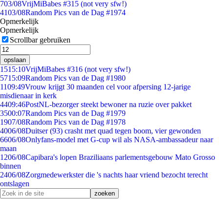
7
03/08
VrijMiBabes #315 (not very sfw!)
41
03/08
Random Pics van de Dag #1974
Opmerkelijk
Opmerkelijk
Scrollbar gebruiken
opslaan
15
15:10
VrijMiBabes #316 (not very sfw!)
57
15:09
Random Pics van de Dag #1980
11
09:49
Vrouw krijgt 30 maanden cel voor afpersing 12-jarige
misdienaar in kerk
44
09:46
PostNL-bezorger steekt bewoner na ruzie over pakket
35
00:07
Random Pics van de Dag #1979
19
07/08
Random Pics van de Dag #1978
40
06/08
Duitser (93) crasht met quad tegen boom, vier gewonden
66
06/08
Onlyfans-model met G-cup wil als NASA-ambassadeur naar
maan
12
06/08
Capibara's lopen Braziliaans parlementsgebouw Mato Grosso
binnen
24
06/08
Zorgmedewerkster die 's nachts haar vriend bezocht terecht
ontslagen