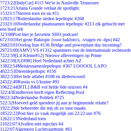
77
23:22
[IndyCar] #115 We're in Nashville Tennessee
17
23:21
Ariana Grande verlaat de spotlight.
153
23:17
Sterren toen en nu #11
129
23:17
Buitenlandse steden lepeltopic #268
233
23:16
Nederlandse plaatsnamen lepeltopic #213 elk gehucht met
een bord telt
3
23:08
Post hier je favoriete SHO podcast!
67
23:01
Het grote Baktopic (voor bakfoto's, -vragen en -tips) #42
268
23:01
Oorlog Iran #136 Bridge and powerplant day incoming?
297
23:00
[AMV] VS #1312 spammers van de internationale rechtsorde
72
22:59
[Lil Kleine#12] Nieuwe afleveringen op Prime
34
22:59
[AZ#98] Heel Nederland achter AZ
138
22:54
Meisjesnamenlepeltopic #367 LOOOOL LAPO
40
22:53
Dierenlepeltopic #150
38
22:53
Het hele alfabet #108 en 4letterwoord
245
22:49
Russia vs Ukraine #91
196
22:44
[RTL] B&B vol liefde 6de seizoen #4
3
22:43
Eindhoven heeft eigen Reflecting Pool
90
22:34
Nederlandse Politiek #725
5
22:32
Hoeveel geld spendeer jij aan je beginnende relatie?
19
22:29
de beheerder die mij oh zo moe maakt.
185
22:22
Post hier zo vaak mogelijk om 22:22 uur #76
126
22:13
Nederland toen
110
22:07
Afvallen met injecties #4
11
22:07
Algemeen Luchtvaarttopic #61