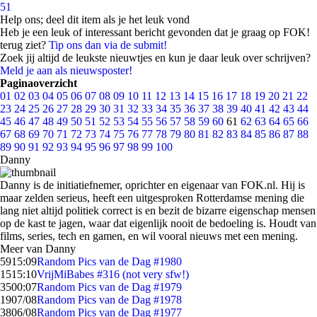
51
Help ons; deel dit item als je het leuk vond
Heb je een leuk of interessant bericht gevonden dat je graag op FOK!
terug ziet?
Tip ons dan via de submit!
Zoek jij altijd de leukste nieuwtjes en kun je daar leuk over schrijven?
Meld je aan als nieuwsposter!
Paginaoverzicht
01
02
03
04
05
06
07
08
09
10
11
12
13
14
15
16
17
18
19
20
21
22
23
24
25
26
27
28
29
30
31
32
33
34
35
36
37
38
39
40
41
42
43
44
45
46
47
48
49
50
51
52
53
54
55
56
57
58
59
60
61
62
63
64
65
66
67
68
69
70
71
72
73
74
75
76
77
78
79
80
81
82
83
84
85
86
87
88
89
90
91
92
93
94
95
96
97
98
99
100
Danny
Danny is de initiatiefnemer, oprichter en eigenaar van FOK.nl. Hij is
maar zelden serieus, heeft een uitgesproken Rotterdamse mening die
lang niet altijd politiek correct is en bezit de bizarre eigenschap mensen
op de kast te jagen, waar dat eigenlijk nooit de bedoeling is. Houdt van
films, series, tech en gamen, en wil vooral nieuws met een mening.
Meer van Danny
59
15:09
Random Pics van de Dag #1980
15
15:10
VrijMiBabes #316 (not very sfw!)
35
00:07
Random Pics van de Dag #1979
19
07/08
Random Pics van de Dag #1978
38
06/08
Random Pics van de Dag #1977