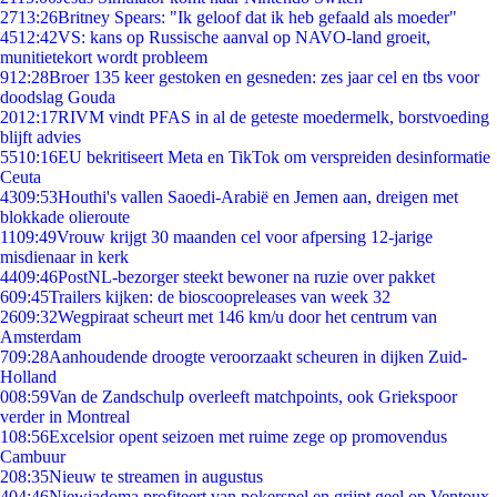
27
13:26
Britney Spears: "Ik geloof dat ik heb gefaald als moeder"
45
12:42
VS: kans op Russische aanval op NAVO-land groeit,
munitietekort wordt probleem
9
12:28
Broer 135 keer gestoken en gesneden: zes jaar cel en tbs voor
doodslag Gouda
20
12:17
RIVM vindt PFAS in al de geteste moedermelk, borstvoeding
blijft advies
55
10:16
EU bekritiseert Meta en TikTok om verspreiden desinformatie
Ceuta
43
09:53
Houthi's vallen Saoedi-Arabië en Jemen aan, dreigen met
blokkade olieroute
11
09:49
Vrouw krijgt 30 maanden cel voor afpersing 12-jarige
misdienaar in kerk
44
09:46
PostNL-bezorger steekt bewoner na ruzie over pakket
6
09:45
Trailers kijken: de bioscoopreleases van week 32
26
09:32
Wegpiraat scheurt met 146 km/u door het centrum van
Amsterdam
7
09:28
Aanhoudende droogte veroorzaakt scheuren in dijken Zuid-
Holland
0
08:59
Van de Zandschulp overleeft matchpoints, ook Griekspoor
verder in Montreal
1
08:56
Excelsior opent seizoen met ruime zege op promovendus
Cambuur
2
08:35
Nieuw te streamen in augustus
4
04:46
Niewiadoma profiteert van pokerspel en grijpt geel op Ventoux