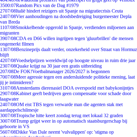
35
00:07
Random Pics van de Dag #1979
27
07/08
Italië hindert reizigers uit Spanje na migratiecrisis Ceuta
24
07/08
Vier aanhoudingen na doodsbedreiging burgemeester Depla
van Breda
11
07/08
Smokkelbende opgerold in Spanje, verdienden miljoenen aan
migranten
39
07/08
CDA en D66 willen ingrijpen tegen 'gluurbrillen' die mensen
ongemerkt filmen
13
07/08
Benzineprijs daalt verder, onzekerheid over Straat van Hormuz
blijft
42
07/08
Voedselprijzen wereldwijd op hoogste niveau in ruim drie jaar
23
07/08
Quake krijgt na 30 jaar een gratis uitbreiding
2
07/08
De FOK!Voetbalmanager 2026/2027 is begonnen
70
07/08
Meer agressie tegen een andersluidende politieke mening, laat
jij je intimideren?
31
07/08
Amsterdams dierenasiel DOA overspoeld met babykonijntjes
29
07/08
Kabinet geeft bedrijven geen compensatie voor schade door
laagwater
24
07/08
OM eist TBS tegen verwarde man die agenten stak met
aardappelschilmesje
30
07/08
Tropische hitte keert zondag terug met lokaal 32 graden
30
07/08
Trump grijpt weer in op automatisch staatsburgerschap bij
geboorte in VS
56
07/08
Dikke Van Dale neemt 'vulvalippen' op: 'stigma op