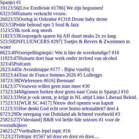
Spanje) #1
191
23:56
[Live Eredivisie #1786] We zijn begonnen!
63
23:56
Huisarts verkracht vrouw.
260
23:55
Oorlog in Oekraïne #1318 Drone baby drone
0
23:53
Petitie behoud npo 5 Soul & Jazz
15
23:53
Ik rook nog steeds
118
23:53
Koopzegels sparen bij AH duurt straks 2x zo lang
5
23:50
[INFLUENCERS #297] Toetjes & Bevers & Zwemmen in
water
86
23:49
Voorspellingstopic: Wie is hier de weerkundige? #16
119
23:47
Huisarts doet haar werk onder invloed van alcohol
3
23:45
Podcasts
26
23:44
De Avondetappe #177 - Bijna voorbij :(
183
23:44
Tour de France femmes 2026 #5 Lollergps
187
23:38
[Wielrennen #616] Brennan!
116
23:37
Vrouwen willen geen man meer #30
173
23:34
Migranten breken door grens naar Ceuta in Spanje,l #10
150
23:33
Wat je ook stemt, je krijgt in NL altijd Links Liberaal Beleid.
175
23:31
[WLR SC #417] Nieuw deel openen was kaputt
112
23:31
Hoe denkt God echt over homo-seksualiteit? deel 4
67
23:29
De neergang van Duitsland als lichtend voorbeeld #3
258
23:27
[Videoland] B&B vol liefde 6de seizoen #1 voor de
vooruitkijkers
246
23:27
Voetballers lepel topic #16
71
23:23
Teltopic #1567 tel door en door en door....