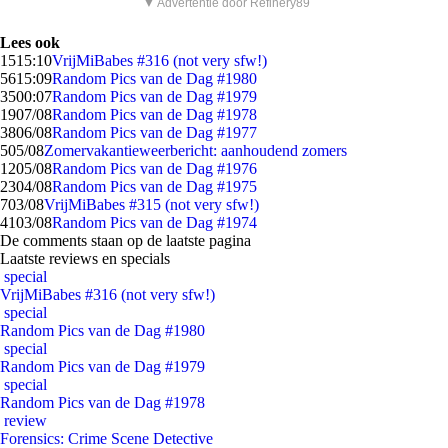
▼ Advertentie door Refinery89
Lees ook
15
15:10
VrijMiBabes #316 (not very sfw!)
56
15:09
Random Pics van de Dag #1980
35
00:07
Random Pics van de Dag #1979
19
07/08
Random Pics van de Dag #1978
38
06/08
Random Pics van de Dag #1977
5
05/08
Zomervakantieweerbericht: aanhoudend zomers
12
05/08
Random Pics van de Dag #1976
23
04/08
Random Pics van de Dag #1975
7
03/08
VrijMiBabes #315 (not very sfw!)
41
03/08
Random Pics van de Dag #1974
De comments staan op de laatste pagina
Laatste reviews en specials
special
VrijMiBabes #316 (not very sfw!)
special
Random Pics van de Dag #1980
special
Random Pics van de Dag #1979
special
Random Pics van de Dag #1978
review
Forensics: Crime Scene Detective