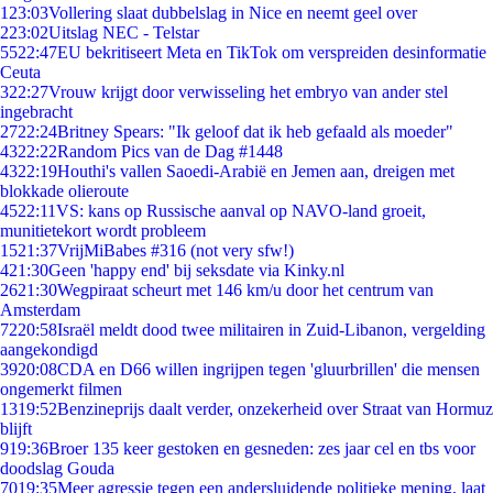
1
23:03
Vollering slaat dubbelslag in Nice en neemt geel over
2
23:02
Uitslag NEC - Telstar
55
22:47
EU bekritiseert Meta en TikTok om verspreiden desinformatie
Ceuta
3
22:27
Vrouw krijgt door verwisseling het embryo van ander stel
ingebracht
27
22:24
Britney Spears: "Ik geloof dat ik heb gefaald als moeder"
43
22:22
Random Pics van de Dag #1448
43
22:19
Houthi's vallen Saoedi-Arabië en Jemen aan, dreigen met
blokkade olieroute
45
22:11
VS: kans op Russische aanval op NAVO-land groeit,
munitietekort wordt probleem
15
21:37
VrijMiBabes #316 (not very sfw!)
4
21:30
Geen 'happy end' bij seksdate via Kinky.nl
26
21:30
Wegpiraat scheurt met 146 km/u door het centrum van
Amsterdam
72
20:58
Israël meldt dood twee militairen in Zuid-Libanon, vergelding
aangekondigd
39
20:08
CDA en D66 willen ingrijpen tegen 'gluurbrillen' die mensen
ongemerkt filmen
13
19:52
Benzineprijs daalt verder, onzekerheid over Straat van Hormuz
blijft
9
19:36
Broer 135 keer gestoken en gesneden: zes jaar cel en tbs voor
doodslag Gouda
70
19:35
Meer agressie tegen een andersluidende politieke mening, laat