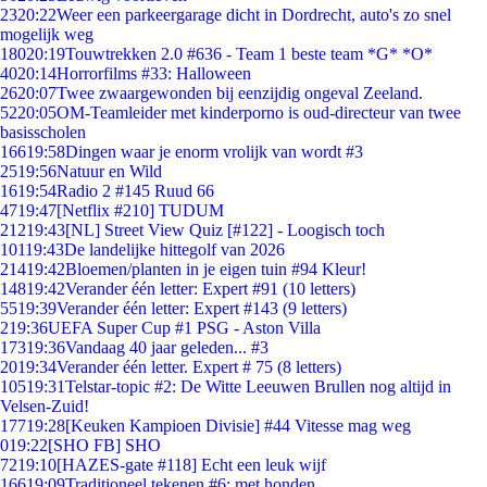
23
20:22
Weer een parkeergarage dicht in Dordrecht, auto's zo snel
mogelijk weg
180
20:19
Touwtrekken 2.0 #636 - Team 1 beste team *G* *O*
40
20:14
Horrorfilms #33: Halloween
26
20:07
Twee zwaargewonden bij eenzijdig ongeval Zeeland.
52
20:05
OM-Teamleider met kinderporno is oud-directeur van twee
basisscholen
166
19:58
Dingen waar je enorm vrolijk van wordt #3
25
19:56
Natuur en Wild
16
19:54
Radio 2 #145 Ruud 66
47
19:47
[Netflix #210] TUDUM
212
19:43
[NL] Street View Quiz [#122] - Loogisch toch
101
19:43
De landelijke hittegolf van 2026
214
19:42
Bloemen/planten in je eigen tuin #94 Kleur!
148
19:42
Verander één letter: Expert #91 (10 letters)
55
19:39
Verander één letter: Expert #143 (9 letters)
2
19:36
UEFA Super Cup #1 PSG - Aston Villa
173
19:36
Vandaag 40 jaar geleden... #3
20
19:34
Verander één letter. Expert # 75 (8 letters)
105
19:31
Telstar-topic #2: De Witte Leeuwen Brullen nog altijd in
Velsen-Zuid!
177
19:28
[Keuken Kampioen Divisie] #44 Vitesse mag weg
0
19:22
[SHO FB] SHO
72
19:10
[HAZES-gate #118] Echt een leuk wijf
166
19:09
Traditioneel tekenen #6; met honden