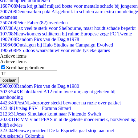
schaamlippen doorbreken'
16
07/08
Meta krijgt half miljard boete voor mentale schade bij jongeren
20
07/08
Denemarken pakt AI-gebruik in scholen aan: extra mondelinge
examens
25
07/08
Peter Faber (82) overleden
0
07/08
Ajax veel te sterk voor Shelbourne, maar houdt schade beperkt
1
07/08
Nieuwkomers schitteren bij ruime Europese zege FC Twente
19
07/08
Random Pics van de Dag #1978
15
06/08
Ontslagen bij Halo Studios na Campaign Evolved
19
06/08
PS5-doos waarschuwt voor einde fysieke games
Actieve items
Actieve items
Scrollbar gebruiken
opslaan
59
00:00
Random Pics van de Dag #1980
30
23:54
XR blokkeert A12 ruim twee uur, agent gebeten bij
aanhouding
44
23:49
PostNL-bezorger steekt bewoner na ruzie over pakket
4
23:48
Uitslag PSV - Fortuna Sittard
21
23:31
Jesus Simulator komt naar Nintendo Switch
20
23:11
RIVM vindt PFAS in al de geteste moedermelk, borstvoeding
blijft advies
3
23:04
Nieuwe president De la Espriella gaat strijd aan met
drugskartels Colombia