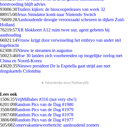
borstvoeding blijft advies
930
06:30
Trailers kijken: de bioscoopreleases van week 32
889
15:00
Jesus Simulator komt naar Nintendo Switch
766
09:28
Aanhoudende droogte veroorzaakt scheuren in dijken Zuid-
Holland
762
19:57
XR blokkeert A12 ruim twee uur, agent gebeten bij
aanhouding
669
21:14
Vrouw krijgt door verwisseling het embryo van ander stel
ingebracht
623
08:35
Nieuw te streamen in augustus
500
23:46
Hoe 30 landen zich voorbereiden op mogelijke oorlog met
China en Noord-Korea
430
20:35
Nieuwe president De la Espriella gaat strijd aan met
drugskartels Colombia
▼ Advertentie door Refinery89
Lees ook
15
06:35
VrijMiBabes #316 (not very sfw!)
62
01:09
Random Pics van de Dag #1980
35
08/08
Random Pics van de Dag #1979
19
07/08
Random Pics van de Dag #1978
38
06/08
Random Pics van de Dag #1977
5
05/08
Zomervakantieweerbericht: aanhoudend zomers