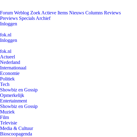
Forum
Weblog
Zoek
Actieve Items
Nieuws
Columns
Reviews
Previews
Specials
Archief
Inloggen
fok.nl
Inloggen
fok.nl
Actueel
Nederland
Internationaal
Economie
Politiek
Tech
Showbiz en Gossip
Opmerkelijk
Entertainment
Showbiz en Gossip
Muziek
Film
Televisie
Media & Cultuur
Bioscoopagenda