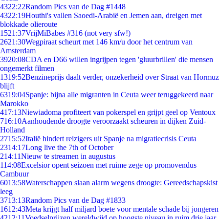
43
22:22
Random Pics van de Dag #1448
43
22:19
Houthi's vallen Saoedi-Arabië en Jemen aan, dreigen met
blokkade olieroute
15
21:37
VrijMiBabes #316 (not very sfw!)
26
21:30
Wegpiraat scheurt met 146 km/u door het centrum van
Amsterdam
39
20:08
CDA en D66 willen ingrijpen tegen 'gluurbrillen' die mensen
ongemerkt filmen
13
19:52
Benzineprijs daalt verder, onzekerheid over Straat van Hormuz
blijft
63
19:04
Spanje: bijna alle migranten in Ceuta weer teruggekeerd naar
Marokko
4
17:13
Niewiadoma profiteert van pokerspel en grijpt geel op Ventoux
7
16:10
Aanhoudende droogte veroorzaakt scheuren in dijken Zuid-
Holland
27
15:52
Italië hindert reizigers uit Spanje na migratiecrisis Ceuta
23
14:17
Long live the 7th of October
2
14:11
Nieuw te streamen in augustus
1
14:08
Excelsior opent seizoen met ruime zege op promovendus
Cambuur
60
13:58
Waterschappen slaan alarm wegens droogte: Gereedschapskist
leeg
37
13:13
Random Pics van de Dag #1833
16
12:43
Meta krijgt half miljard boete voor mentale schade bij jongeren
42
12:11
Voedselprijzen wereldwijd op hoogste niveau in ruim drie jaar