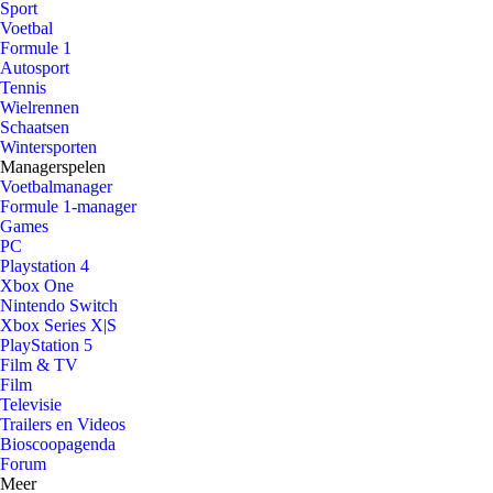
Sport
Voetbal
Formule 1
Autosport
Tennis
Wielrennen
Schaatsen
Wintersporten
Managerspelen
Voetbalmanager
Formule 1-manager
Games
PC
Playstation 4
Xbox One
Nintendo Switch
Xbox Series X|S
PlayStation 5
Film & TV
Film
Televisie
Trailers en Videos
Bioscoopagenda
Forum
Meer