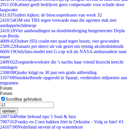
29
11:05
Kabinet geeft bedrijven geen compensatie voor schade door
laagwater
6
11:03
Trailers kijken: de bioscoopreleases van week 32
24
10:54
OM eist TBS tegen verwarde man die agenten stak met
aardappelschilmesje
24
10:18
Vier aanhoudingen na doodsbedreiging burgemeester Depla
van Breda
40
09:42
Duitser (93) crasht met quad tegen boom, vier gewonden
25
09:22
Huisarts per direct uit vak gezet om ernstig alcoholmisbruik
66
09:19
Onlyfans-model met G-cup wil als NASA-ambassadeur naar
maan
24
09:02
Zorgmedewerkster die 's nachts haar vriend bezocht terecht
ontslagen
23
08/08
Quake krijgt na 30 jaar een gratis uitbreiding
11
07/08
Smokkelbende opgerold in Spanje, verdienden miljoenen aan
migranten
Forum
Forum
Scrollbar gebruiken
opslaan
10
07:04
Petitie behoud npo 5 Soul & Jazz
79
07:01
Franky en Coen bakken friet in Oekraïne - Volg ze hier! #3
241
07:00
Nederland stevent af op watertekort