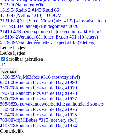
25
19:56
Natuur en Wild
16
19:54
Radio 2 #145 Ruud 66
47
19:47
[Netflix #210] TUDUM
212
19:43
[NL] Street View Quiz [#122] - Loogisch toch
101
19:43
De landelijke hittegolf van 2026
214
19:42
Bloemen/planten in je eigen tuin #94 Kleur!
148
19:42
Verander één letter: Expert #91 (10 letters)
55
19:39
Verander één letter: Expert #143 (9 letters)
Leuke lijstjes
Leuke lijstjes
Scrollbar gebruiken
opslaan
15
06:35
VrijMiBabes #316 (not very sfw!)
62
01:09
Random Pics van de Dag #1980
35
08/08
Random Pics van de Dag #1979
19
07/08
Random Pics van de Dag #1978
38
06/08
Random Pics van de Dag #1977
5
05/08
Zomervakantieweerbericht: aanhoudend zomers
12
05/08
Random Pics van de Dag #1976
23
04/08
Random Pics van de Dag #1975
7
03/08
VrijMiBabes #315 (not very sfw!)
41
03/08
Random Pics van de Dag #1974
Opmerkelijk