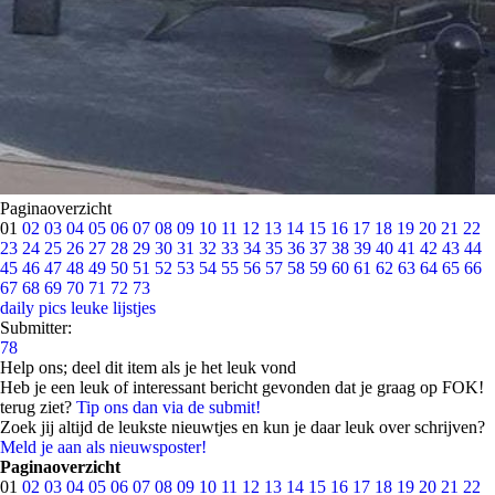
Paginaoverzicht
01
02
03
04
05
06
07
08
09
10
11
12
13
14
15
16
17
18
19
20
21
22
23
24
25
26
27
28
29
30
31
32
33
34
35
36
37
38
39
40
41
42
43
44
45
46
47
48
49
50
51
52
53
54
55
56
57
58
59
60
61
62
63
64
65
66
67
68
69
70
71
72
73
daily pics
leuke lijstjes
Submitter:
78
Help ons; deel dit item als je het leuk vond
Heb je een leuk of interessant bericht gevonden dat je graag op FOK!
terug ziet?
Tip ons dan via de submit!
Zoek jij altijd de leukste nieuwtjes en kun je daar leuk over schrijven?
Meld je aan als nieuwsposter!
Paginaoverzicht
01
02
03
04
05
06
07
08
09
10
11
12
13
14
15
16
17
18
19
20
21
22