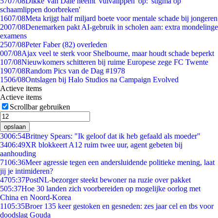
57
07/08
Dikke Van Dale neemt 'vulvalippen' op: 'stigma op
schaamlippen doorbreken'
16
07/08
Meta krijgt half miljard boete voor mentale schade bij jongeren
20
07/08
Denemarken pakt AI-gebruik in scholen aan: extra mondelinge
examens
25
07/08
Peter Faber (82) overleden
0
07/08
Ajax veel te sterk voor Shelbourne, maar houdt schade beperkt
1
07/08
Nieuwkomers schitteren bij ruime Europese zege FC Twente
19
07/08
Random Pics van de Dag #1978
15
06/08
Ontslagen bij Halo Studios na Campaign Evolved
Actieve items
Actieve items
Scrollbar gebruiken
opslaan
30
06:54
Britney Spears: "Ik geloof dat ik heb gefaald als moeder"
34
06:49
XR blokkeert A12 ruim twee uur, agent gebeten bij
aanhouding
71
06:36
Meer agressie tegen een andersluidende politieke mening, laat
jij je intimideren?
47
05:37
PostNL-bezorger steekt bewoner na ruzie over pakket
5
05:37
Hoe 30 landen zich voorbereiden op mogelijke oorlog met
China en Noord-Korea
11
05:35
Broer 135 keer gestoken en gesneden: zes jaar cel en tbs voor
doodslag Gouda