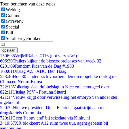
Toon berichten van deze types
Weblog
Column
(P)review
Special
Poll
Scrollbar gebruiken
opslaan
15
06:35
VrijMiBabes #316 (not very sfw!)
6
06:30
Trailers kijken: de bioscoopreleases van week 32
62
01:09
Random Pics van de Dag #1980
1
00:01
Uitslag AZ - ADO Den Haag
5
23:46
Hoe 30 landen zich voorbereiden op mogelijke oorlog met
China en Noord-Korea
2
22:13
Vollering slaat dubbelslag in Nice en neemt geel over
8
22:11
Uitslag PSV - Fortuna Sittard
4
21:14
Vrouw krijgt door verwisseling het embryo van ander stel
ingebracht
5
20:35
Nieuwe president De la Espriella gaat strijd aan met
drugskartels Colombia
7
20:11
Geen 'happy end' bij seksdate via Kinky.nl
34
19:57
XR blokkeert A12 ruim twee uur, agent gebeten bij
aanhouding