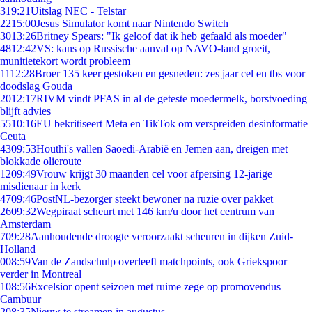
3
19:21
Uitslag NEC - Telstar
22
15:00
Jesus Simulator komt naar Nintendo Switch
30
13:26
Britney Spears: "Ik geloof dat ik heb gefaald als moeder"
48
12:42
VS: kans op Russische aanval op NAVO-land groeit,
munitietekort wordt probleem
11
12:28
Broer 135 keer gestoken en gesneden: zes jaar cel en tbs voor
doodslag Gouda
20
12:17
RIVM vindt PFAS in al de geteste moedermelk, borstvoeding
blijft advies
55
10:16
EU bekritiseert Meta en TikTok om verspreiden desinformatie
Ceuta
43
09:53
Houthi's vallen Saoedi-Arabië en Jemen aan, dreigen met
blokkade olieroute
12
09:49
Vrouw krijgt 30 maanden cel voor afpersing 12-jarige
misdienaar in kerk
47
09:46
PostNL-bezorger steekt bewoner na ruzie over pakket
26
09:32
Wegpiraat scheurt met 146 km/u door het centrum van
Amsterdam
7
09:28
Aanhoudende droogte veroorzaakt scheuren in dijken Zuid-
Holland
0
08:59
Van de Zandschulp overleeft matchpoints, ook Griekspoor
verder in Montreal
1
08:56
Excelsior opent seizoen met ruime zege op promovendus
Cambuur
2
08:35
Nieuw te streamen in augustus