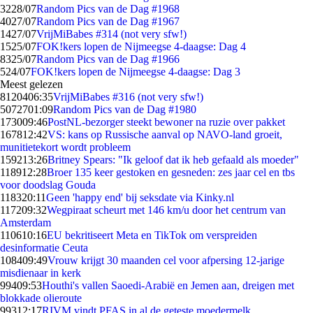
32
28/07
Random Pics van de Dag #1968
40
27/07
Random Pics van de Dag #1967
14
27/07
VrijMiBabes #314 (not very sfw!)
15
25/07
FOK!kers lopen de Nijmeegse 4-daagse: Dag 4
83
25/07
Random Pics van de Dag #1966
5
24/07
FOK!kers lopen de Nijmeegse 4-daagse: Dag 3
Meest gelezen
81204
06:35
VrijMiBabes #316 (not very sfw!)
50727
01:09
Random Pics van de Dag #1980
1730
09:46
PostNL-bezorger steekt bewoner na ruzie over pakket
1678
12:42
VS: kans op Russische aanval op NAVO-land groeit,
munitietekort wordt probleem
1592
13:26
Britney Spears: "Ik geloof dat ik heb gefaald als moeder"
1189
12:28
Broer 135 keer gestoken en gesneden: zes jaar cel en tbs
voor doodslag Gouda
1183
20:11
Geen 'happy end' bij seksdate via Kinky.nl
1172
09:32
Wegpiraat scheurt met 146 km/u door het centrum van
Amsterdam
1106
10:16
EU bekritiseert Meta en TikTok om verspreiden
desinformatie Ceuta
1084
09:49
Vrouw krijgt 30 maanden cel voor afpersing 12-jarige
misdienaar in kerk
994
09:53
Houthi's vallen Saoedi-Arabië en Jemen aan, dreigen met
blokkade olieroute
993
12:17
RIVM vindt PFAS in al de geteste moedermelk,