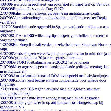
4
08/08
Niewiadoma profiteert van pokerspel en grijpt geel op Ventoux
35
08/08
Random Pics van de Dag #1979
27
07/08
Italië hindert reizigers uit Spanje na migratiecrisis Ceuta
24
07/08
Vier aanhoudingen na doodsbedreiging burgemeester Depla
van Breda
11
07/08
Smokkelbende opgerold in Spanje, verdienden miljoenen aan
migranten
39
07/08
CDA en D66 willen ingrijpen tegen 'gluurbrillen' die mensen
ongemerkt filmen
13
07/08
Benzineprijs daalt verder, onzekerheid over Straat van Hormuz
blijft
42
07/08
Voedselprijzen wereldwijd op hoogste niveau in ruim drie jaar
23
07/08
Quake krijgt na 30 jaar een gratis uitbreiding
2
07/08
De FOK!Voetbalmanager 2026/2027 is begonnen
71
07/08
Meer agressie tegen een andersluidende politieke mening, laat
jij je intimideren?
31
07/08
Amsterdams dierenasiel DOA overspoeld met babykonijntjes
29
07/08
Kabinet geeft bedrijven geen compensatie voor schade door
laagwater
24
07/08
OM eist TBS tegen verwarde man die agenten stak met
aardappelschilmesje
30
07/08
Tropische hitte keert zondag terug met lokaal 32 graden
30
07/08
Trump grijpt weer in op automatisch staatsburgerschap bij
geboorte in VS