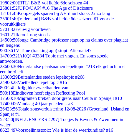
198
02:00
[RTL] B&B vol liefde 6de seizoen #4
258
01:52
[UFO/UAP] #16 The Age of Disclosure
121
01:45
Koopzegels sparen bij AH duurt straks 2x zo lang
259
01:40
[Videoland] B&B vol liefde 6de seizoen #1 voor de
vooruitkijkers
57
01:32
Eeuwig voortleven
16
01:21
Ik rook nog steeds
145
00:50
Jonge Cambridge professor stapt op na claims over plagiaat
en leugens
9
00:36
TV Time (tracking app) stopt! Alternatief?
147
00:32
[AKQ] #3384 Topic met vragen. En soms goede
antwoorden.
236
00:30
Nederlandse plaatsnamen lepeltopic #213 elk gehucht met
een bord telt
133
00:29
Buitenlandse steden lepeltopic #268
249
00:28
Voetballers lepel topic #16
8
00:24
Ik krijg hier zweethanden van.
5
00:18
Eindhoven heeft eigen Reflecting Pool
175
00:10
Migranten breken door grens naar Ceuta in Spanje,l #10
174
00:06
Vandaag 40 jaar geleden... #3
264
23:56
Totale zonsverduistering 12-08-2026 (Groenland, IJsland en
Spanje) #1
5
23:50
[INFLUENCERS #297] Toetjes & Bevers & Zwemmen in
water
86
23:49
Voorspellingstopic: Wie is hier de weerkundige? #16