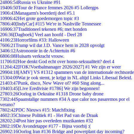
248
06:54
Russia vs Ukraine #91
194
06:50
Tour de France femmes 2026 #5 Lollergps
19
06:43
Managarm's boerderij deel #5.1
109
06:42
Het grote goedemorgen topic #3
78
06:40
[IndyCar] #115 We're in Nashville Tennessee
169
06:37
Traditioneel tekenen #6; met honden
2
06:36
[Dagboek] Veel aan hoofd - Deel 28
41
06:23
Horrorfilms #33: Halloween
76
06:21
Trump wil dat J.D. Vance hem in 2028 opvolgt
34
06:12
Astronomie in de Achtertuin #6
68
06:08
Huisarts verkracht vrouw.
117
06:02
Hoe denkt God echt over homo-seksualiteit? deel 4
112
04:42
[FOK!Voetbalmanager 2026/2027] #1 We zijn er weer
299
04:18
[AMV] VS #1312 spammers van de internationale rechtsorde
153
04:09
Wat je ook stemt, je krijgt in NL altijd Links Liberaal Beleid.
214
03:47
Punk, disco, New Wave of? #60 Sing along...
194
03:45
[Live Eredivisie #1786] We zijn begonnen!
278
03:26
Oorlog in Oekraïne #1318 Drone baby drone
73
02:44
Spaanstalige nummers #34 A que calor nos pasaremos por el
verano?
78
02:42
PDC Nieuws #15: Matchfixing
46
02:35
Chinese Politiek #1 - Het Pad van de Draak
282
02:24
Post hier pas overleden muzikanten #32
28
02:19
De Avondetappe #177 - Bijna voorbij :(
269
02:16
Oorlog Iran #136 Bridge and powerplant day incoming?