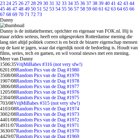
23
24
25
26
27
28
29
30
31
32
33
34
35
36
37
38
39
40
41
42
43
44
45
46
47
48
49
50
51
52
53
54
55
56
57
58
59
60
61
62
63
64
65
66
67
68
69
70
71
72
73
Danny
Danny is de initiatiefnemer, oprichter en eigenaar van FOK.nl. Hij is
maar zelden serieus, heeft een uitgesproken Rotterdamse mening die
lang niet altijd politiek correct is en bezit de bizarre eigenschap mensen
op de kast te jagen, waar dat eigenlijk nooit de bedoeling is. Houdt van
films, series, tech en gamen, en wil vooral nieuws met een mening.
Meer van Danny
15
06:35
VrijMiBabes #316 (not very sfw!)
62
01:09
Random Pics van de Dag #1980
35
08/08
Random Pics van de Dag #1979
19
07/08
Random Pics van de Dag #1978
38
06/08
Random Pics van de Dag #1977
12
05/08
Random Pics van de Dag #1976
23
04/08
Random Pics van de Dag #1975
7
03/08
VrijMiBabes #315 (not very sfw!)
41
03/08
Random Pics van de Dag #1974
30
02/08
Random Pics van de Dag #1973
44
01/08
Random Pics van de Dag #1972
49
31/07
Random Pics van de Dag #1971
36
30/07
Random Pics van de Dag #1970
44
29/07
Random Pics van de Dag #1969