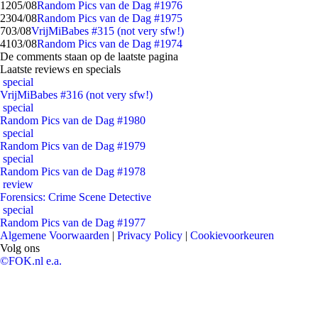
12
05/08
Random Pics van de Dag #1976
23
04/08
Random Pics van de Dag #1975
7
03/08
VrijMiBabes #315 (not very sfw!)
41
03/08
Random Pics van de Dag #1974
De comments staan op de laatste pagina
Laatste reviews en specials
special
VrijMiBabes #316 (not very sfw!)
special
Random Pics van de Dag #1980
special
Random Pics van de Dag #1979
special
Random Pics van de Dag #1978
review
Forensics: Crime Scene Detective
special
Random Pics van de Dag #1977
Algemene Voorwaarden
|
Privacy Policy
|
Cookievoorkeuren
Volg ons
©FOK.nl e.a.