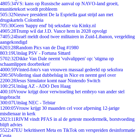
48
05:34
VS: kans op Russische aanval op NAVO-land groeit,
munitietekort wordt probleem
5
05:32
Nieuwe president De la Espriella gaat strijd aan met
drugskartels Colombia
7
05:30
Geen 'happy end' bij seksdate via Kinky.nl
49
05:28
Trump wil dat J.D. Vance hem in 2028 opvolgt
74
05:24
Israël meldt dood twee militairen in Zuid-Libanon, vergelding
aangekondigd
62
03:28
Random Pics van de Dag #1980
8
03:19
Uitslag PSV - Fortuna Sittard
57
02:32
Dikke Van Dale neemt 'vulvalippen' op: 'stigma op
schaamlippen doorbreken'
40
00:59
Vinted-foto's van vrouwen massaal gedeeld op seksfora
2
00:50
Vollering slaat dubbelslag in Nice en neemt geel over
22
00:28
Jesus Simulator komt naar Nintendo Switch
1
00:25
Uitslag AZ - ADO Den Haag
4
00:10
Vrouw krijgt door verwisseling het embryo van ander stel
ingebracht
3
00:07
Uitslag NEC - Telstar
12
00:05
Vrouw krijgt 30 maanden cel voor afpersing 12-jarige
misdienaar in kerk
20
23:11
RIVM vindt PFAS in al de geteste moedermelk, borstvoeding
blijft advies
55
22:47
EU bekritiseert Meta en TikTok om verspreiden desinformatie
Ceuta