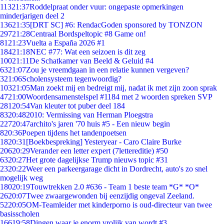
113
21:37
Roddelpraat onder vuur: ongepaste opmerkingen
minderjarigen deel 2
136
21:35
[DRT SC] #6: RendacGoden sponsored by TONZON
297
21:28
Centraal Bordspeltopic #8 Game on!
81
21:23
Vuelta a España 2026 #1
184
21:18
NEC #77: Wat een seizoen is dit zeg
100
21:11
De Schatkamer van Beeld & Geluid #4
63
21:07
Zou je vreemdgaan in een relatie kunnen vergeven?
3
21:06
Scholensysteem tegenwoordig?
103
21:05
Man zoekt mij en bedreigt mij, nadat ik met zijn zoon sprak
47
21:00
Woordensamenstelspel #1184 met 2 woorden spreken SVP
281
20:54
Van kleuter tot puber deel 184
83
20:48
2010: Vermissing van Herman Ploegstra
227
20:47
archito's jaren '70 huis #5 - Een nieuw begin
8
20:36
Poepen tijdens het tandenpoetsen
18
20:31
[Boekbespreking] Yesteryear - Caro Claire Burke
206
20:29
Verander een letter expert (7lettereditie) #50
63
20:27
Het grote dagelijkse Trump nieuws topic #31
23
20:22
Weer een parkeergarage dicht in Dordrecht, auto's zo snel
mogelijk weg
180
20:19
Touwtrekken 2.0 #636 - Team 1 beste team *G* *O*
26
20:07
Twee zwaargewonden bij eenzijdig ongeval Zeeland.
52
20:05
OM-Teamleider met kinderporno is oud-directeur van twee
basisscholen
166
19:58
Dingen waar je enorm vrolijk van wordt #3