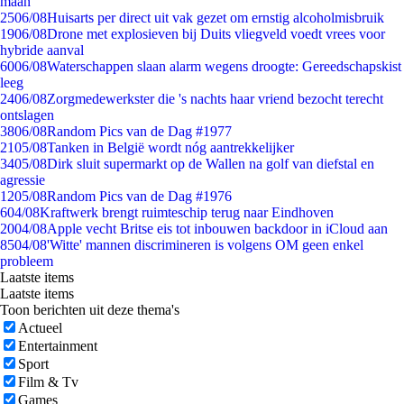
maan
25
06/08
Huisarts per direct uit vak gezet om ernstig alcoholmisbruik
19
06/08
Drone met explosieven bij Duits vliegveld voedt vrees voor
hybride aanval
60
06/08
Waterschappen slaan alarm wegens droogte: Gereedschapskist
leeg
24
06/08
Zorgmedewerkster die 's nachts haar vriend bezocht terecht
ontslagen
38
06/08
Random Pics van de Dag #1977
21
05/08
Tanken in België wordt nóg aantrekkelijker
34
05/08
Dirk sluit supermarkt op de Wallen na golf van diefstal en
agressie
12
05/08
Random Pics van de Dag #1976
6
04/08
Kraftwerk brengt ruimteschip terug naar Eindhoven
20
04/08
Apple vecht Britse eis tot inbouwen backdoor in iCloud aan
85
04/08
'Witte' mannen discrimineren is volgens OM geen enkel
probleem
Laatste items
Laatste items
Toon berichten uit deze thema's
Actueel
Entertainment
Sport
Film & Tv
Games