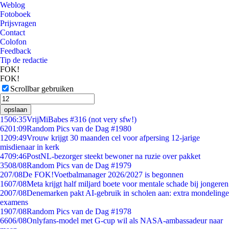
Weblog
Fotoboek
Prijsvragen
Contact
Colofon
Feedback
Tip de redactie
FOK!
FOK!
Scrollbar gebruiken
opslaan
15
06:35
VrijMiBabes #316 (not very sfw!)
62
01:09
Random Pics van de Dag #1980
12
09:49
Vrouw krijgt 30 maanden cel voor afpersing 12-jarige
misdienaar in kerk
47
09:46
PostNL-bezorger steekt bewoner na ruzie over pakket
35
08/08
Random Pics van de Dag #1979
2
07/08
De FOK!Voetbalmanager 2026/2027 is begonnen
16
07/08
Meta krijgt half miljard boete voor mentale schade bij jongeren
20
07/08
Denemarken pakt AI-gebruik in scholen aan: extra mondelinge
examens
19
07/08
Random Pics van de Dag #1978
66
06/08
Onlyfans-model met G-cup wil als NASA-ambassadeur naar