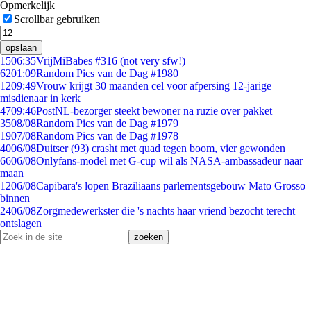
Opmerkelijk
Scrollbar gebruiken
opslaan
15
06:35
VrijMiBabes #316 (not very sfw!)
62
01:09
Random Pics van de Dag #1980
12
09:49
Vrouw krijgt 30 maanden cel voor afpersing 12-jarige
misdienaar in kerk
47
09:46
PostNL-bezorger steekt bewoner na ruzie over pakket
35
08/08
Random Pics van de Dag #1979
19
07/08
Random Pics van de Dag #1978
40
06/08
Duitser (93) crasht met quad tegen boom, vier gewonden
66
06/08
Onlyfans-model met G-cup wil als NASA-ambassadeur naar
maan
12
06/08
Capibara's lopen Braziliaans parlementsgebouw Mato Grosso
binnen
24
06/08
Zorgmedewerkster die 's nachts haar vriend bezocht terecht
ontslagen