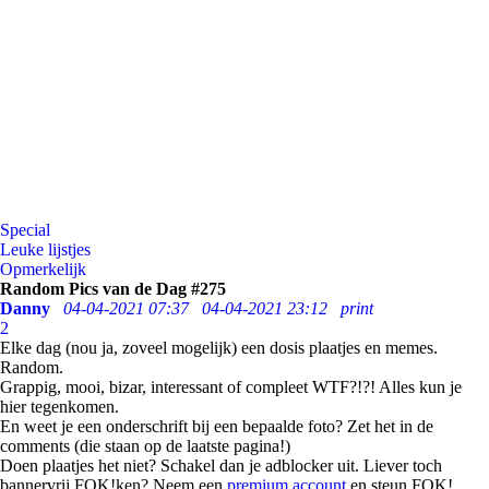
Special
Leuke lijstjes
Opmerkelijk
Random Pics van de Dag #275
Danny
04-04-2021 07:37
04-04-2021 23:12
print
2
Elke dag (nou ja, zoveel mogelijk) een dosis plaatjes en memes.
Random.
Grappig, mooi, bizar, interessant of compleet WTF?!?! Alles kun je
hier tegenkomen.
En weet je een onderschrift bij een bepaalde foto? Zet het in de
comments (die staan op de laatste pagina!)
Doen plaatjes het niet? Schakel dan je adblocker uit. Liever toch
bannervrij FOK!ken? Neem een
premium account
en steun FOK!