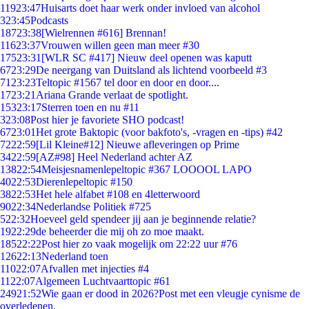
119
23:47
Huisarts doet haar werk onder invloed van alcohol
3
23:45
Podcasts
187
23:38
[Wielrennen #616] Brennan!
116
23:37
Vrouwen willen geen man meer #30
175
23:31
[WLR SC #417] Nieuw deel openen was kaputt
67
23:29
De neergang van Duitsland als lichtend voorbeeld #3
71
23:23
Teltopic #1567 tel door en door en door....
17
23:21
Ariana Grande verlaat de spotlight.
153
23:17
Sterren toen en nu #11
3
23:08
Post hier je favoriete SHO podcast!
67
23:01
Het grote Baktopic (voor bakfoto's, -vragen en -tips) #42
72
22:59
[Lil Kleine#12] Nieuwe afleveringen op Prime
34
22:59
[AZ#98] Heel Nederland achter AZ
138
22:54
Meisjesnamenlepeltopic #367 LOOOOL LAPO
40
22:53
Dierenlepeltopic #150
38
22:53
Het hele alfabet #108 en 4letterwoord
90
22:34
Nederlandse Politiek #725
5
22:32
Hoeveel geld spendeer jij aan je beginnende relatie?
19
22:29
de beheerder die mij oh zo moe maakt.
185
22:22
Post hier zo vaak mogelijk om 22:22 uur #76
126
22:13
Nederland toen
110
22:07
Afvallen met injecties #4
11
22:07
Algemeen Luchtvaarttopic #61
249
21:52
Wie gaan er dood in 2026?Post met een vleugje cynisme de
overledenen.