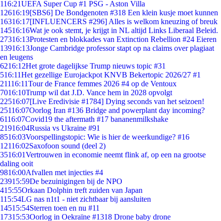
1
16:21
UEFA Super Cup #1 PSG - Aston Villa
126
16:19
[SBS6] De Bondgenoten #318 Een klein kusje moet kunnen
163
16:17
[INFLUENCERS #296] Alles is welkom kneuzing of breuk
145
16:16
Wat je ook stemt, je krijgt in NL altijd Links Liberaal Beleid.
273
16:13
Protesten en blokkades van Extinction Rebellion #24 Eieren
139
16:13
Jonge Cambridge professor stapt op na claims over plagiaat
en leugens
62
16:12
Het grote dagelijkse Trump nieuws topic #31
5
16:11
Het gezellige Eurojackpot KNVB Bekertopic 2026/27 #1
211
16:11
Tour de France femmes 2026 #4 op de Ventoux
70
16:10
Trump wil dat J.D. Vance hem in 2028 opvolgt
225
16:07
[Live Eredivisie #1784] Dying seconds van het seizoen!
251
16:07
Oorlog Iran #136 Bridge and powerplant day incoming?
61
16:07
Covid19 the aftermath #17 bananenmilkshake
219
16:04
Russia vs Ukraine #91
85
16:03
Voorspellingstopic: Wie is hier de weerkundige? #16
121
16:02
Saxofoon sound (deel 2)
35
16:01
Vertrouwen in economie neemt flink af, op een na grootse
daling ooit
98
16:00
Afvallen met injecties #4
239
15:59
De bezuinigingen bij de NPO
4
15:55
Orkaan Dolphin treft zuiden van Japan
1
15:54
LG nas n1t1 - niet zichtbaar bij aansluiten
145
15:54
Sterren toen en nu #11
173
15:53
Oorlog in Oekraïne #1318 Drone baby drone