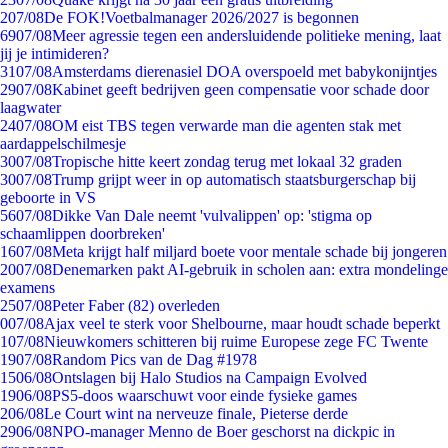
2
07/08
De FOK!Voetbalmanager 2026/2027 is begonnen
69
07/08
Meer agressie tegen een andersluidende politieke mening, laat
jij je intimideren?
31
07/08
Amsterdams dierenasiel DOA overspoeld met babykonijntjes
29
07/08
Kabinet geeft bedrijven geen compensatie voor schade door
laagwater
24
07/08
OM eist TBS tegen verwarde man die agenten stak met
aardappelschilmesje
30
07/08
Tropische hitte keert zondag terug met lokaal 32 graden
30
07/08
Trump grijpt weer in op automatisch staatsburgerschap bij
geboorte in VS
56
07/08
Dikke Van Dale neemt 'vulvalippen' op: 'stigma op
schaamlippen doorbreken'
16
07/08
Meta krijgt half miljard boete voor mentale schade bij jongeren
20
07/08
Denemarken pakt AI-gebruik in scholen aan: extra mondelinge
examens
25
07/08
Peter Faber (82) overleden
0
07/08
Ajax veel te sterk voor Shelbourne, maar houdt schade beperkt
1
07/08
Nieuwkomers schitteren bij ruime Europese zege FC Twente
19
07/08
Random Pics van de Dag #1978
15
06/08
Ontslagen bij Halo Studios na Campaign Evolved
19
06/08
PS5-doos waarschuwt voor einde fysieke games
2
06/08
Le Court wint na nerveuze finale, Pieterse derde
29
06/08
NPO-manager Menno de Boer geschorst na dickpic in