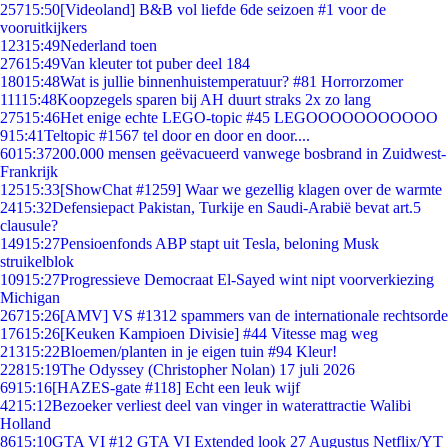
257
15:50
[Videoland] B&B vol liefde 6de seizoen #1 voor de
vooruitkijkers
123
15:49
Nederland toen
276
15:49
Van kleuter tot puber deel 184
180
15:48
Wat is jullie binnenhuistemperatuur? #81 Horrorzomer
111
15:48
Koopzegels sparen bij AH duurt straks 2x zo lang
275
15:46
Het enige echte LEGO-topic #45 LEGOOOOOOOOOOO
9
15:41
Teltopic #1567 tel door en door en door....
60
15:37
200.000 mensen geëvacueerd vanwege bosbrand in Zuidwest-
Frankrijk
125
15:33
[ShowChat #1259] Waar we gezellig klagen over de warmte
24
15:32
Defensiepact Pakistan, Turkije en Saudi-Arabië bevat art.5
clausule?
149
15:27
Pensioenfonds ABP stapt uit Tesla, beloning Musk
struikelblok
109
15:27
Progressieve Democraat El-Sayed wint nipt voorverkiezing
Michigan
267
15:26
[AMV] VS #1312 spammers van de internationale rechtsorde
176
15:26
[Keuken Kampioen Divisie] #44 Vitesse mag weg
213
15:22
Bloemen/planten in je eigen tuin #94 Kleur!
228
15:19
The Odyssey (Christopher Nolan) 17 juli 2026
69
15:16
[HAZES-gate #118] Echt een leuk wijf
42
15:12
Bezoeker verliest deel van vinger in waterattractie Walibi
Holland
86
15:10
GTA VI #12 GTA VI Extended look 27 Augustus Netflix/YT