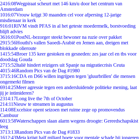
24
16:08
Wegpiraat scheurt met 146 km/u door het centrum van
Amsterdam
10
16:07
Vrouw krijgt 30 maanden cel voor afpersing 12-jarige
misdienaar in kerk
9
16:01
RIVM vindt PFAS in al het geteste moedermelk, borstvoeding
blijft advies
36
16:01
PostNL-bezorger steekt bewoner na ruzie over pakket
29
15:56
Houthi's vallen Saoedi-Arabië en Jemen aan, dreigen met
blokkade olieroute
14
15:54
Broer 135 keer gestoken en gesneden: zes jaar cel en tbs voor
doodslag Gouda
27
15:52
Italië hindert reizigers uit Spanje na migratiecrisis Ceuta
40
15:46
Random Pics van de Dag #1980
37
15:16
CDA en D66 willen ingrijpen tegen 'gluurbrillen' die mensen
ongemerkt filmen
69
14:25
Meer agressie tegen een andersluidende politieke mening, laat
jij je intimideren?
23
14:17
Long live the 7th of October
2
14:11
Nieuw te streamen in augustus
1
14:08
Excelsior opent seizoen met ruime zege op promovendus
Cambuur
60
13:58
Waterschappen slaan alarm wegens droogte: Gereedschapskist
leeg
37
13:13
Random Pics van de Dag #1833
16
12:43
Meta krijgt half miljard boete voor mentale schade bij jongeren