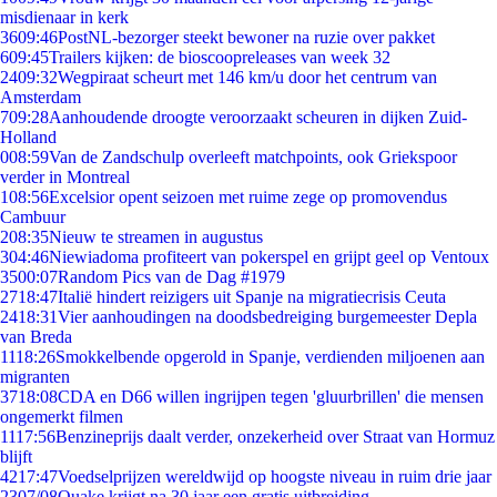
misdienaar in kerk
36
09:46
PostNL-bezorger steekt bewoner na ruzie over pakket
6
09:45
Trailers kijken: de bioscoopreleases van week 32
24
09:32
Wegpiraat scheurt met 146 km/u door het centrum van
Amsterdam
7
09:28
Aanhoudende droogte veroorzaakt scheuren in dijken Zuid-
Holland
0
08:59
Van de Zandschulp overleeft matchpoints, ook Griekspoor
verder in Montreal
1
08:56
Excelsior opent seizoen met ruime zege op promovendus
Cambuur
2
08:35
Nieuw te streamen in augustus
3
04:46
Niewiadoma profiteert van pokerspel en grijpt geel op Ventoux
35
00:07
Random Pics van de Dag #1979
27
18:47
Italië hindert reizigers uit Spanje na migratiecrisis Ceuta
24
18:31
Vier aanhoudingen na doodsbedreiging burgemeester Depla
van Breda
11
18:26
Smokkelbende opgerold in Spanje, verdienden miljoenen aan
migranten
37
18:08
CDA en D66 willen ingrijpen tegen 'gluurbrillen' die mensen
ongemerkt filmen
11
17:56
Benzineprijs daalt verder, onzekerheid over Straat van Hormuz
blijft
42
17:47
Voedselprijzen wereldwijd op hoogste niveau in ruim drie jaar
23
07/08
Quake krijgt na 30 jaar een gratis uitbreiding