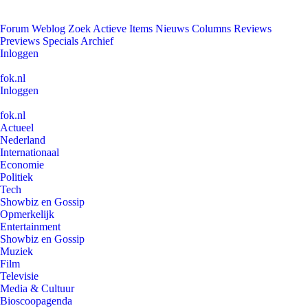
Forum
Weblog
Zoek
Actieve Items
Nieuws
Columns
Reviews
Previews
Specials
Archief
Inloggen
fok.nl
Inloggen
fok.nl
Actueel
Nederland
Internationaal
Economie
Politiek
Tech
Showbiz en Gossip
Opmerkelijk
Entertainment
Showbiz en Gossip
Muziek
Film
Televisie
Media & Cultuur
Bioscoopagenda