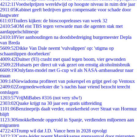
42
12:11
Voedselprijzen wereldwijd op hoogste niveau in ruim drie jaar
29
11:05
Kabinet geeft bedrijven geen compensatie voor schade door
laagwater
6
11:03
Trailers kijken: de bioscoopreleases van week 32
24
10:54
OM eist TBS tegen verwarde man die agenten stak met
aardappelschilmesje
24
10:18
Vier aanhoudingen na doodsbedreiging burgemeester Depla
van Breda
56
09:52
Dikke Van Dale neemt 'vulvalippen' op: 'stigma op
schaamlippen doorbreken'
40
09:42
Duitser (93) crasht met quad tegen boom, vier gewonden
25
09:22
Huisarts per direct uit vak gezet om ernstig alcoholmisbruik
66
09:19
Onlyfans-model met G-cup wil als NASA-ambassadeur naar
maan
3
09:14
Niewiadoma profiteert van pokerspel en grijpt geel op Ventoux
24
09:02
Zorgmedewerkster die 's nachts haar vriend bezocht terecht
ontslagen
12
03:57
VrijMiBabes #316 (not very sfw!)
23
03:02
Quake krijgt na 30 jaar een gratis uitbreiding
11
01:06
Benzineprijs daalt verder, onzekerheid over Straat van Hormuz
blijft
11
23:30
Smokkelbende opgerold in Spanje, verdienden miljoenen aan
migranten
47
22:43
Trump wil dat J.D. Vance hem in 2028 opvolgt
34
22:32
Ceuta-leider noemt Marokkaanse grensaanval door migranten