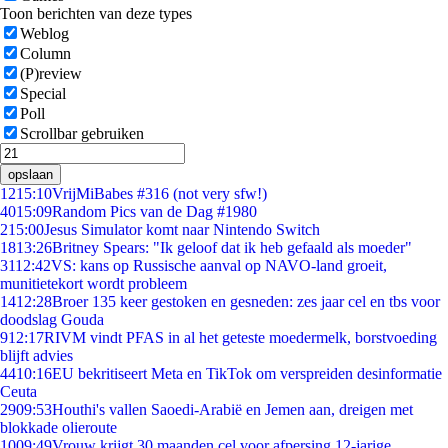
Toon berichten van deze types
Weblog
Column
(P)review
Special
Poll
Scrollbar gebruiken
opslaan
12
15:10
VrijMiBabes #316 (not very sfw!)
40
15:09
Random Pics van de Dag #1980
2
15:00
Jesus Simulator komt naar Nintendo Switch
18
13:26
Britney Spears: "Ik geloof dat ik heb gefaald als moeder"
31
12:42
VS: kans op Russische aanval op NAVO-land groeit,
munitietekort wordt probleem
14
12:28
Broer 135 keer gestoken en gesneden: zes jaar cel en tbs voor
doodslag Gouda
9
12:17
RIVM vindt PFAS in al het geteste moedermelk, borstvoeding
blijft advies
44
10:16
EU bekritiseert Meta en TikTok om verspreiden desinformatie
Ceuta
29
09:53
Houthi's vallen Saoedi-Arabië en Jemen aan, dreigen met
blokkade olieroute
10
09:49
Vrouw krijgt 30 maanden cel voor afpersing 12-jarige