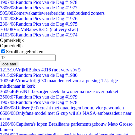
19
07/08
Random Pics van de Dag #1978
38
06/08
Random Pics van de Dag #1977
5
05/08
Zomervakantieweerbericht: aanhoudend zomers
12
05/08
Random Pics van de Dag #1976
23
04/08
Random Pics van de Dag #1975
7
03/08
VrijMiBabes #315 (not very sfw!)
41
03/08
Random Pics van de Dag #1974
Opmerkelijk
Opmerkelijk
Scrollbar gebruiken
opslaan
12
15:10
VrijMiBabes #316 (not very sfw!)
40
15:09
Random Pics van de Dag #1980
10
09:49
Vrouw krijgt 30 maanden cel voor afpersing 12-jarige
misdienaar in kerk
36
09:46
PostNL-bezorger steekt bewoner na ruzie over pakket
35
00:07
Random Pics van de Dag #1979
19
07/08
Random Pics van de Dag #1978
40
06/08
Duitser (93) crasht met quad tegen boom, vier gewonden
66
06/08
Onlyfans-model met G-cup wil als NASA-ambassadeur naar
maan
12
06/08
Capibara's lopen Braziliaans parlementsgebouw Mato Grosso
binnen
24
06/08
Zorgmedewerkster die 's nachts haar vriend bezocht terecht