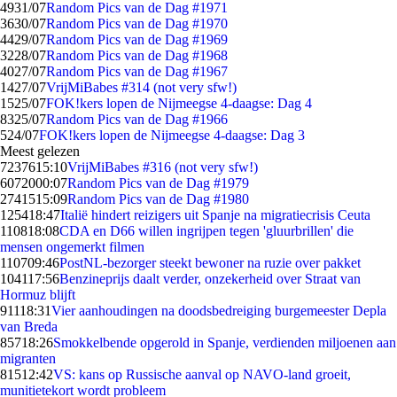
49
31/07
Random Pics van de Dag #1971
36
30/07
Random Pics van de Dag #1970
44
29/07
Random Pics van de Dag #1969
32
28/07
Random Pics van de Dag #1968
40
27/07
Random Pics van de Dag #1967
14
27/07
VrijMiBabes #314 (not very sfw!)
15
25/07
FOK!kers lopen de Nijmeegse 4-daagse: Dag 4
83
25/07
Random Pics van de Dag #1966
5
24/07
FOK!kers lopen de Nijmeegse 4-daagse: Dag 3
Meest gelezen
72376
15:10
VrijMiBabes #316 (not very sfw!)
60720
00:07
Random Pics van de Dag #1979
27415
15:09
Random Pics van de Dag #1980
1254
18:47
Italië hindert reizigers uit Spanje na migratiecrisis Ceuta
1108
18:08
CDA en D66 willen ingrijpen tegen 'gluurbrillen' die
mensen ongemerkt filmen
1107
09:46
PostNL-bezorger steekt bewoner na ruzie over pakket
1041
17:56
Benzineprijs daalt verder, onzekerheid over Straat van
Hormuz blijft
911
18:31
Vier aanhoudingen na doodsbedreiging burgemeester Depla
van Breda
857
18:26
Smokkelbende opgerold in Spanje, verdienden miljoenen aan
migranten
815
12:42
VS: kans op Russische aanval op NAVO-land groeit,
munitietekort wordt probleem