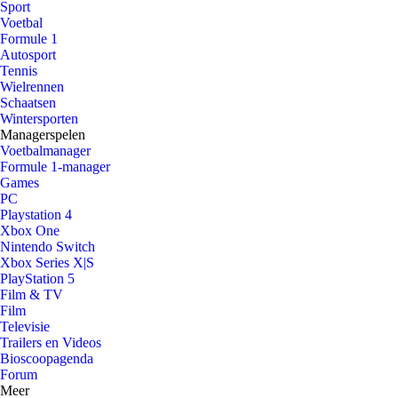
Sport
Voetbal
Formule 1
Autosport
Tennis
Wielrennen
Schaatsen
Wintersporten
Managerspelen
Voetbalmanager
Formule 1-manager
Games
PC
Playstation 4
Xbox One
Nintendo Switch
Xbox Series X|S
PlayStation 5
Film & TV
Film
Televisie
Trailers en Videos
Bioscoopagenda
Forum
Meer