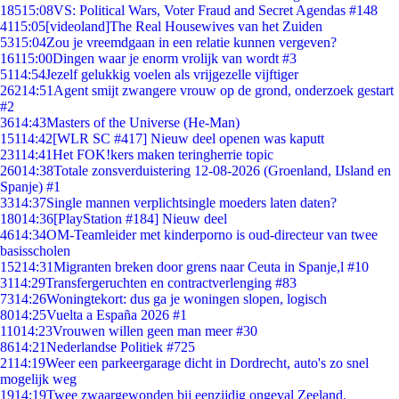
185
15:08
VS: Political Wars, Voter Fraud and Secret Agendas #148
41
15:05
[videoland]The Real Housewives van het Zuiden
53
15:04
Zou je vreemdgaan in een relatie kunnen vergeven?
161
15:00
Dingen waar je enorm vrolijk van wordt #3
51
14:54
Jezelf gelukkig voelen als vrijgezelle vijftiger
262
14:51
Agent smijt zwangere vrouw op de grond, onderzoek gestart
#2
36
14:43
Masters of the Universe (He-Man)
151
14:42
[WLR SC #417] Nieuw deel openen was kaputt
231
14:41
Het FOK!kers maken teringherrie topic
260
14:38
Totale zonsverduistering 12-08-2026 (Groenland, IJsland en
Spanje) #1
33
14:37
Single mannen verplichtsingle moeders laten daten?
180
14:36
[PlayStation #184] Nieuw deel
46
14:34
OM-Teamleider met kinderporno is oud-directeur van twee
basisscholen
152
14:31
Migranten breken door grens naar Ceuta in Spanje,l #10
31
14:29
Transfergeruchten en contractverlenging #83
73
14:26
Woningtekort: dus ga je woningen slopen, logisch
80
14:25
Vuelta a España 2026 #1
110
14:23
Vrouwen willen geen man meer #30
86
14:21
Nederlandse Politiek #725
21
14:19
Weer een parkeergarage dicht in Dordrecht, auto's zo snel
mogelijk weg
19
14:19
Twee zwaargewonden bij eenzijdig ongeval Zeeland.