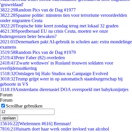
'gruweldaad'
38
22:29
Random Pics van de Dag #1977
38
22:28
Spaanse politie: minstens tien voor terrorisme veroordeelden
onder migranten Ceuta
30
22:20
Tropische hitte keert zondag terug met lokaal 32 graden
46
21:30
Spoedberaad EU na crisis Ceuta, moeten we onze
buitengrenzen beter bewaken?
20
21:01
Denemarken pakt AI-gebruik in scholen aan: extra mondelinge
examens
35
19:58
Random Pics van de Dag #1979
25
19:43
Peter Faber (82) overleden
24
18:41
'Zwarte weduwes' in Rusland trouwen soldaten voor
overlijdensuitkering
15
18:32
Ontslagen bij Halo Studios na Campaign Evolved
30
18:32
Trump grijpt weer in op automatisch staatsburgerschap bij
geboorte in VS
31
18:19
Amsterdams dierenasiel DOA overspoeld met babykonijntjes
Forum
Forum
Scrollbar gebruiken
opslaan
156
16:22
[Wielrennen #616] Brennan!
78
16:21
Huisarts doet haar werk onder invloed van alcohol