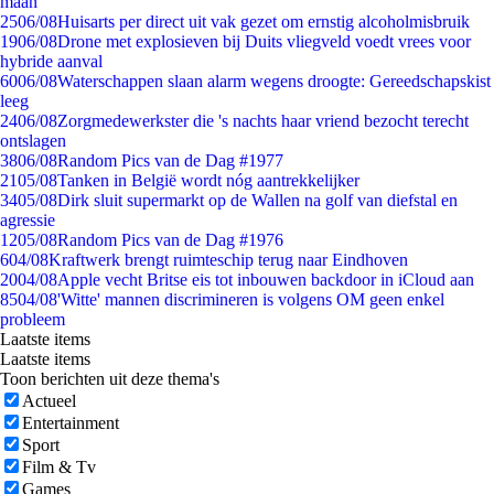
maan
25
06/08
Huisarts per direct uit vak gezet om ernstig alcoholmisbruik
19
06/08
Drone met explosieven bij Duits vliegveld voedt vrees voor
hybride aanval
60
06/08
Waterschappen slaan alarm wegens droogte: Gereedschapskist
leeg
24
06/08
Zorgmedewerkster die 's nachts haar vriend bezocht terecht
ontslagen
38
06/08
Random Pics van de Dag #1977
21
05/08
Tanken in België wordt nóg aantrekkelijker
34
05/08
Dirk sluit supermarkt op de Wallen na golf van diefstal en
agressie
12
05/08
Random Pics van de Dag #1976
6
04/08
Kraftwerk brengt ruimteschip terug naar Eindhoven
20
04/08
Apple vecht Britse eis tot inbouwen backdoor in iCloud aan
85
04/08
'Witte' mannen discrimineren is volgens OM geen enkel
probleem
Laatste items
Laatste items
Toon berichten uit deze thema's
Actueel
Entertainment
Sport
Film & Tv
Games