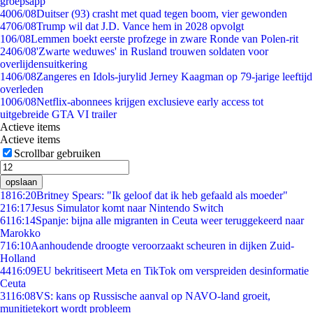
groepsapp
40
06/08
Duitser (93) crasht met quad tegen boom, vier gewonden
47
06/08
Trump wil dat J.D. Vance hem in 2028 opvolgt
1
06/08
Lemmen boekt eerste profzege in zware Ronde van Polen-rit
24
06/08
'Zwarte weduwes' in Rusland trouwen soldaten voor
overlijdensuitkering
14
06/08
Zangeres en Idols-jurylid Jerney Kaagman op 79-jarige leeftijd
overleden
10
06/08
Netflix-abonnees krijgen exclusieve early access tot
uitgebreide GTA VI trailer
Actieve items
Actieve items
Scrollbar gebruiken
opslaan
18
16:20
Britney Spears: "Ik geloof dat ik heb gefaald als moeder"
2
16:17
Jesus Simulator komt naar Nintendo Switch
61
16:14
Spanje: bijna alle migranten in Ceuta weer teruggekeerd naar
Marokko
7
16:10
Aanhoudende droogte veroorzaakt scheuren in dijken Zuid-
Holland
44
16:09
EU bekritiseert Meta en TikTok om verspreiden desinformatie
Ceuta
31
16:08
VS: kans op Russische aanval op NAVO-land groeit,
munitietekort wordt probleem