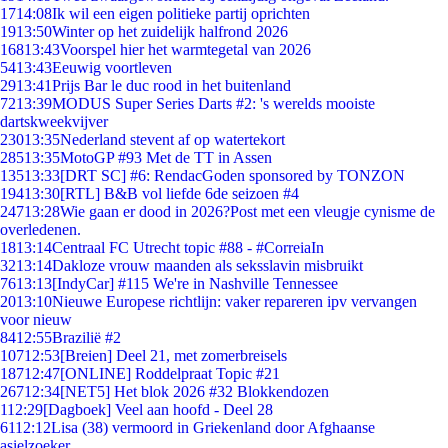
17
14:08
Ik wil een eigen politieke partij oprichten
19
13:50
Winter op het zuidelijk halfrond 2026
168
13:43
Voorspel hier het warmtegetal van 2026
54
13:43
Eeuwig voortleven
29
13:41
Prijs Bar le duc rood in het buitenland
72
13:39
MODUS Super Series Darts #2: 's werelds mooiste
dartskweekvijver
230
13:35
Nederland stevent af op watertekort
285
13:35
MotoGP #93 Met de TT in Assen
135
13:33
[DRT SC] #6: RendacGoden sponsored by TONZON
194
13:30
[RTL] B&B vol liefde 6de seizoen #4
247
13:28
Wie gaan er dood in 2026?Post met een vleugje cynisme de
overledenen.
18
13:14
Centraal FC Utrecht topic #88 - #CorreiaIn
32
13:14
Dakloze vrouw maanden als seksslavin misbruikt
76
13:13
[IndyCar] #115 We're in Nashville Tennessee
20
13:10
Nieuwe Europese richtlijn: vaker repareren ipv vervangen
voor nieuw
84
12:55
Brazilië #2
107
12:53
[Breien] Deel 21, met zomerbreisels
187
12:47
[ONLINE] Roddelpraat Topic #21
267
12:34
[NET5] Het blok 2026 #32 Blokkendozen
1
12:29
[Dagboek] Veel aan hoofd - Deel 28
61
12:12
Lisa (38) vermoord in Griekenland door Afghaanse
asielzoeker