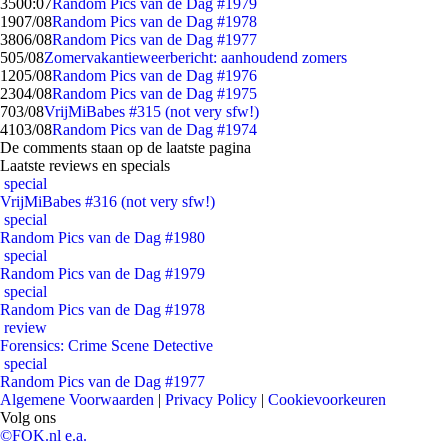
35
00:07
Random Pics van de Dag #1979
19
07/08
Random Pics van de Dag #1978
38
06/08
Random Pics van de Dag #1977
5
05/08
Zomervakantieweerbericht: aanhoudend zomers
12
05/08
Random Pics van de Dag #1976
23
04/08
Random Pics van de Dag #1975
7
03/08
VrijMiBabes #315 (not very sfw!)
41
03/08
Random Pics van de Dag #1974
De comments staan op de laatste pagina
Laatste reviews en specials
special
VrijMiBabes #316 (not very sfw!)
special
Random Pics van de Dag #1980
special
Random Pics van de Dag #1979
special
Random Pics van de Dag #1978
review
Forensics: Crime Scene Detective
special
Random Pics van de Dag #1977
Algemene Voorwaarden
|
Privacy Policy
|
Cookievoorkeuren
Volg ons
©FOK.nl e.a.