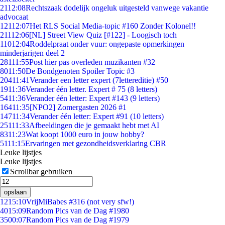
21
12:08
Rechtszaak dodelijk ongeluk uitgesteld vanwege vakantie
advocaat
121
12:07
Het RLS Social Media-topic #160 Zonder Kolonel!!
211
12:06
[NL] Street View Quiz [#122] - Loogisch toch
110
12:04
Roddelpraat onder vuur: ongepaste opmerkingen
minderjarigen deel 2
281
11:55
Post hier pas overleden muzikanten #32
80
11:50
De Bondgenoten Spoiler Topic #3
204
11:41
Verander een letter expert (7lettereditie) #50
19
11:36
Verander één letter. Expert # 75 (8 letters)
54
11:36
Verander één letter: Expert #143 (9 letters)
164
11:35
[NPO2] Zomergasten 2026 #1
147
11:34
Verander één letter: Expert #91 (10 letters)
251
11:33
Afbeeldingen die je gemaakt hebt met AI
83
11:23
Wat koopt 1000 euro in jouw hobby?
51
11:15
Ervaringen met gezondheidsverklaring CBR
Leuke lijstjes
Leuke lijstjes
Scrollbar gebruiken
opslaan
12
15:10
VrijMiBabes #316 (not very sfw!)
40
15:09
Random Pics van de Dag #1980
35
00:07
Random Pics van de Dag #1979