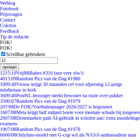
Weblog
Fotoboek
Prijsvragen
Contact
Colofon
Feedback
Tip de redactie
FOK!
FOK!
Scrollbar gebruiken
opslaan
12
15:10
VrijMiBabes #316 (not very sfw!)
40
15:09
Random Pics van de Dag #1980
10
09:49
Vrouw krijgt 30 maanden cel voor afpersing 12-jarige
misdienaar in kerk
36
09:46
PostNL-bezorger steekt bewoner na ruzie over pakket
35
00:07
Random Pics van de Dag #1979
2
07/08
De FOK!Voetbalmanager 2026/2027 is begonnen
16
07/08
Meta krijgt half miljard boete voor mentale schade bij jongeren
20
07/08
Denemarken pakt AI-gebruik in scholen aan: extra mondelinge
examens
19
07/08
Random Pics van de Dag #1978
66
06/08
Onlyfans-model met G-cup wil als NASA-ambassadeur naar