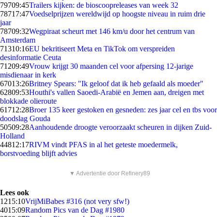
797
09:45
Trailers kijken: de bioscoopreleases van week 32
787
17:47
Voedselprijzen wereldwijd op hoogste niveau in ruim drie
jaar
787
09:32
Wegpiraat scheurt met 146 km/u door het centrum van
Amsterdam
713
10:16
EU bekritiseert Meta en TikTok om verspreiden
desinformatie Ceuta
712
09:49
Vrouw krijgt 30 maanden cel voor afpersing 12-jarige
misdienaar in kerk
670
13:26
Britney Spears: "Ik geloof dat ik heb gefaald als moeder"
628
09:53
Houthi's vallen Saoedi-Arabië en Jemen aan, dreigen met
blokkade olieroute
617
12:28
Broer 135 keer gestoken en gesneden: zes jaar cel en tbs voor
doodslag Gouda
505
09:28
Aanhoudende droogte veroorzaakt scheuren in dijken Zuid-
Holland
448
12:17
RIVM vindt PFAS in al het geteste moedermelk,
borstvoeding blijft advies
▼ Advertentie door Refinery89
Lees ook
12
15:10
VrijMiBabes #316 (not very sfw!)
40
15:09
Random Pics van de Dag #1980