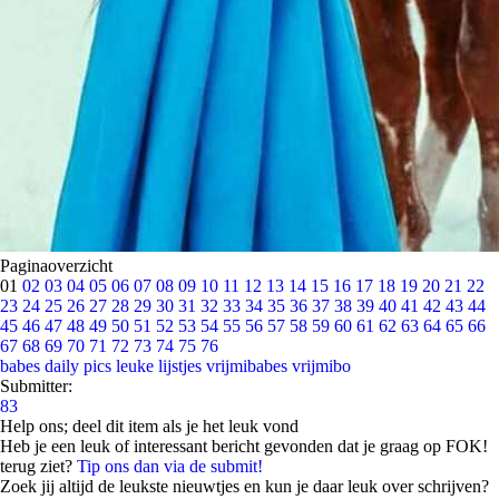
Paginaoverzicht
01
02
03
04
05
06
07
08
09
10
11
12
13
14
15
16
17
18
19
20
21
22
23
24
25
26
27
28
29
30
31
32
33
34
35
36
37
38
39
40
41
42
43
44
45
46
47
48
49
50
51
52
53
54
55
56
57
58
59
60
61
62
63
64
65
66
67
68
69
70
71
72
73
74
75
76
babes
daily pics
leuke lijstjes
vrijmibabes
vrijmibo
Submitter:
83
Help ons; deel dit item als je het leuk vond
Heb je een leuk of interessant bericht gevonden dat je graag op FOK!
terug ziet?
Tip ons dan via de submit!
Zoek jij altijd de leukste nieuwtjes en kun je daar leuk over schrijven?