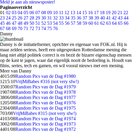
Meld je aan als nieuwsposter!
Paginaoverzicht
01
02
03
04
05
06
07
08
09
10
11
12
13
14
15
16
17
18
19
20
21
22
23
24
25
26
27
28
29
30
31
32
33
34
35
36
37
38
39
40
41
42
43
44
45
46
47
48
49
50
51
52
53
54
55
56
57
58
59
60
61
62
63
64
65
66
67
68
69
70
71
72
73
74
75
76
Danny
Danny is de initiatiefnemer, oprichter en eigenaar van FOK.nl. Hij is
maar zelden serieus, heeft een uitgesproken Rotterdamse mening die
lang niet altijd politiek correct is en bezit de bizarre eigenschap mensen
op de kast te jagen, waar dat eigenlijk nooit de bedoeling is. Houdt van
films, series, tech en gamen, en wil vooral nieuws met een mening.
Meer van Danny
40
15:09
Random Pics van de Dag #1980
12
15:10
VrijMiBabes #316 (not very sfw!)
35
00:07
Random Pics van de Dag #1979
19
07/08
Random Pics van de Dag #1978
38
06/08
Random Pics van de Dag #1977
12
05/08
Random Pics van de Dag #1976
23
04/08
Random Pics van de Dag #1975
7
03/08
VrijMiBabes #315 (not very sfw!)
41
03/08
Random Pics van de Dag #1974
30
02/08
Random Pics van de Dag #1973
44
01/08
Random Pics van de Dag #1972