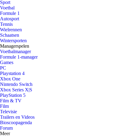
Sport
Voetbal
Formule 1
Autosport
Tennis
Wielrennen
Schaatsen
Wintersporten
Managerspelen
Voetbalmanager
Formule 1-manager
Games
PC
Playstation 4
Xbox One
Nintendo Switch
Xbox Series X|S
PlayStation 5
Film & TV
Film
Televisie
Trailers en Videos
Bioscoopagenda
Forum
Meer