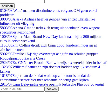
opslaan
81
04/08
'Witte' mannen discrimineren is volgens OM geen enkel
probleem
30
03/08
Alaska Airlines heeft er genoeg van en zet Christelijke
influencer uit vliegtuig
58
03/08
Ariana Grande trekt zich terug uit openbaar leven wegens
speculaties gezondheid
10
03/08
Spider-Man: Brand New Day knalt naar bijna 800 miljoen
euro in eerste weekend
11
03/08
Phil Collins dronk zich bijna dood, kinderen moesten al
afscheid nemen
59
02/08
Familie 16-jarige overweegt aangifte na schuine grappen
Roddelpraat op Zwarte Cross
29
24/07
Ex-CNN-ster Brooke Baldwin wijst ex-wereldleider in bed af
13
23/07
William Shatner en zijn dochter hadden tegelijk stadium 4
kanker
16
18/07
Superman denkt dat woke op z'n retour is en dat de
entertainmentsector hier met schaamte op terug gaat kijken
29
15/07
Cara Delevingne eerste openlijk lesbische Playboy-covergirl