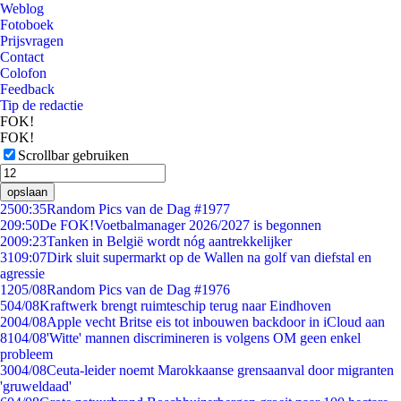
Weblog
Fotoboek
Prijsvragen
Contact
Colofon
Feedback
Tip de redactie
FOK!
FOK!
Scrollbar gebruiken
opslaan
25
00:35
Random Pics van de Dag #1977
2
09:50
De FOK!Voetbalmanager 2026/2027 is begonnen
20
09:23
Tanken in België wordt nóg aantrekkelijker
31
09:07
Dirk sluit supermarkt op de Wallen na golf van diefstal en
agressie
12
05/08
Random Pics van de Dag #1976
5
04/08
Kraftwerk brengt ruimteschip terug naar Eindhoven
20
04/08
Apple vecht Britse eis tot inbouwen backdoor in iCloud aan
81
04/08
'Witte' mannen discrimineren is volgens OM geen enkel
probleem
30
04/08
Ceuta-leider noemt Marokkaanse grensaanval door migranten
'gruweldaad'