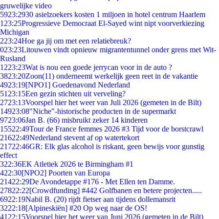
gruwelijke video
59
23:29
30 asielzoekers kosten 1 miljoen in hotel centrum Haarlem
1
23:25
Progressieve Democraat El-Sayed wint nipt voorverkiezing
Michigan
2
23:24
Hoe ga jij om met een relatiebreuk?
0
23:23
Litouwen vindt opnieuw migrantentunnel onder grens met Wit-
Rusland
12
23:23
Wat is nou een goede jerrycan voor in de auto ?
38
23:20
Zoon(11) onderneemt werkelijk geen reet in de vakantie
49
23:19
[NPO1] Goedenavond Nederland
51
23:15
Een gezin stichten uit verveling?
27
23:13
Voorspel hier het weer van Juli 2026 (gemeten in de Bilt)
149
23:08
"Niche"-historische producten in de supermarkt
97
23:06
Jan B. (66) misbruikt zeker 14 kinderen
155
22:49
Tour de France femmes 2026 #3 Tijd voor de borstcrawl
216
22:49
Nederland stevent af op watertekort
217
22:46
GR: Elk glas alcohol is riskant, geen bewijs voor gunstig
effect
3
22:36
EK Atletiek 2026 te Birmingham #1
4
22:30
[NPO2] Poorten van Europa
214
22:29
De Avondetappe #176 - Met Ellen ten Damme.
278
22:22
[Crowdfunding] #442 Golfbanen en betere projecten.....
69
22:19
Nabil B. (20) rijdt fietser aan tijdens dollemansrit
32
22:18
[Alpineskiën] #20 Op weg naar de OS!
41
22:15
Voorspel hier het weer van Juni 2026 (gemeten in de Bilt)