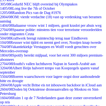
3
05/08
Gedurfd NEC blijft overeind bij Olympiakos
14
05/08
Long live the 7th of October
12
05/08
Random Pics van de Dag #1976
20
04/08
OM: vierde verdachte (18) vast op verdenking van beramen
aanslag
14
04/08
Italiaanse vrouw wint 1 miljoen, gooit kraslot per abuis weg
27
04/08
Spaanse politie: minstens tien voor terrorisme veroordeelden
onder migranten Ceuta
5
04/08
Kraftwerk brengt ruimteschip terug naar Eindhoven
1
04/08
Reusser wint tijdrit en neemt geel over, Nooijen knap tweede
7
04/08
Vakantiekiekje Verstappen en Wolff voedt geruchten over
Mercedes-overstap
18
04/08
Spotify bereikt mijlpaal, voor het eerst 300 miljoen premium-
abonnees
27
04/08
Houthi's vallen luchthaven Najran in Saoedi-Arabië aan
32
04/08
Albert Heijn halveert tempo van Koopzegels sparen vanaf
september
55
04/08
Boeren waarschuwen voor lagere oogst door aanhoudende
hitte en droogte
20
04/08
Apple vecht Britse eis tot inbouwen backdoor in iCloud aan
26
04/08
Doden bij Oekraïense droneaanvallen op Moskou en Sint-
Petersburg
16
04/08
Ruim 1 op de 7 Nederlanders gaan deze zomer onverzekerd
op reis