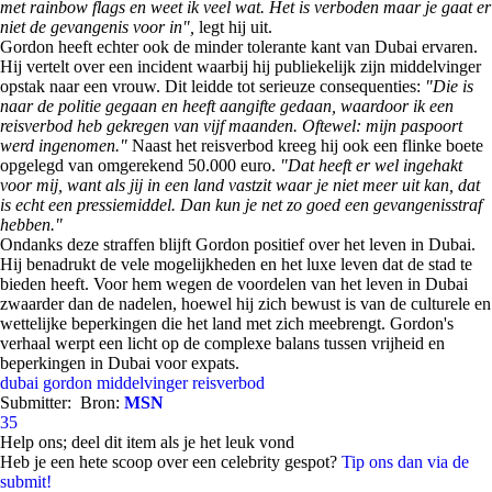
met rainbow flags en weet ik veel wat. Het is verboden maar je gaat er
niet de gevangenis voor in",
legt hij uit.
Gordon heeft echter ook de minder tolerante kant van Dubai ervaren.
Hij vertelt over een incident waarbij hij publiekelijk zijn middelvinger
opstak naar een vrouw. Dit leidde tot serieuze consequenties:
"Die is
naar de politie gegaan en heeft aangifte gedaan, waardoor ik een
reisverbod heb gekregen van vijf maanden. Oftewel: mijn paspoort
werd ingenomen."
Naast het reisverbod kreeg hij ook een flinke boete
opgelegd van omgerekend 50.000 euro.
"Dat heeft er wel ingehakt
voor mij, want als jij in een land vastzit waar je niet meer uit kan, dat
is echt een pressiemiddel. Dan kun je net zo goed een gevangenisstraf
hebben."
Ondanks deze straffen blijft Gordon positief over het leven in Dubai.
Hij benadrukt de vele mogelijkheden en het luxe leven dat de stad te
bieden heeft. Voor hem wegen de voordelen van het leven in Dubai
zwaarder dan de nadelen, hoewel hij zich bewust is van de culturele en
wettelijke beperkingen die het land met zich meebrengt. Gordon's
verhaal werpt een licht op de complexe balans tussen vrijheid en
beperkingen in Dubai voor expats.
dubai
gordon
middelvinger
reisverbod
Submitter:
Bron:
MSN
35
Help ons; deel dit item als je het leuk vond
Heb je een hete scoop over een celebrity gespot?
Tip ons dan via de
submit!