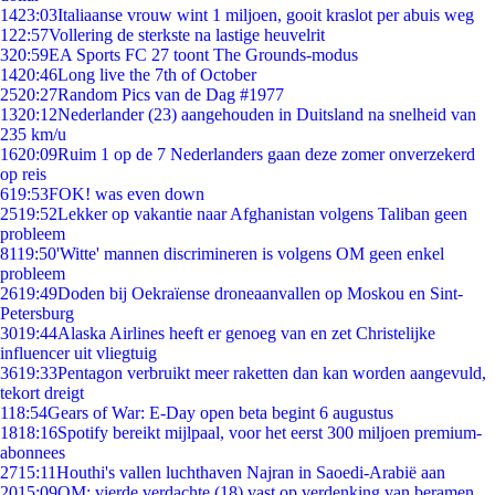
14
23:03
Italiaanse vrouw wint 1 miljoen, gooit kraslot per abuis weg
1
22:57
Vollering de sterkste na lastige heuvelrit
3
20:59
EA Sports FC 27 toont The Grounds-modus
14
20:46
Long live the 7th of October
25
20:27
Random Pics van de Dag #1977
13
20:12
Nederlander (23) aangehouden in Duitsland na snelheid van
235 km/u
16
20:09
Ruim 1 op de 7 Nederlanders gaan deze zomer onverzekerd
op reis
6
19:53
FOK! was even down
25
19:52
Lekker op vakantie naar Afghanistan volgens Taliban geen
probleem
81
19:50
'Witte' mannen discrimineren is volgens OM geen enkel
probleem
26
19:49
Doden bij Oekraïense droneaanvallen op Moskou en Sint-
Petersburg
30
19:44
Alaska Airlines heeft er genoeg van en zet Christelijke
influencer uit vliegtuig
36
19:33
Pentagon verbruikt meer raketten dan kan worden aangevuld,
tekort dreigt
1
18:54
Gears of War: E-Day open beta begint 6 augustus
18
18:16
Spotify bereikt mijlpaal, voor het eerst 300 miljoen premium-
abonnees
27
15:11
Houthi's vallen luchthaven Najran in Saoedi-Arabië aan
20
15:09
OM: vierde verdachte (18) vast op verdenking van beramen