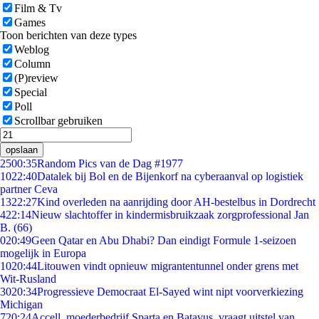
Film & Tv
Games
Toon berichten van deze types
Weblog
Column
(P)review
Special
Poll
Scrollbar gebruiken
opslaan
25
00:35
Random Pics van de Dag #1977
10
22:40
Datalek bij Bol en de Bijenkorf na cyberaanval op logistiek
partner Ceva
13
22:27
Kind overleden na aanrijding door AH-bestelbus in Dordrecht
4
22:14
Nieuw slachtoffer in kindermisbruikzaak zorgprofessional Jan
B. (66)
0
20:49
Geen Qatar en Abu Dhabi? Dan eindigt Formule 1-seizoen
mogelijk in Europa
10
20:44
Litouwen vindt opnieuw migrantentunnel onder grens met
Wit-Rusland
30
20:34
Progressieve Democraat El-Sayed wint nipt voorverkiezing
Michigan
7
20:24
Accell, moederbedrijf Sparta en Batavus, vraagt uitstel van