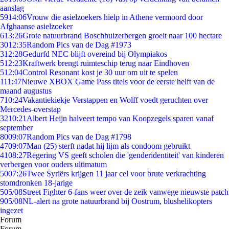
aanslag
59
14:06
Vrouw die asielzoekers hielp in Athene vermoord door
Afghaanse asielzoeker
6
13:26
Grote natuurbrand Boschhuizerbergen groeit naar 100 hectare
30
12:35
Random Pics van de Dag #1973
3
12:28
Gedurfd NEC blijft overeind bij Olympiakos
5
12:23
Kraftwerk brengt ruimteschip terug naar Eindhoven
5
12:04
Control Resonant kost je 30 uur om uit te spelen
1
11:47
Nieuwe XBOX Game Pass titels voor de eerste helft van de
maand augustus
7
10:24
Vakantiekiekje Verstappen en Wolff voedt geruchten over
Mercedes-overstap
32
10:21
Albert Heijn halveert tempo van Koopzegels sparen vanaf
september
80
09:07
Random Pics van de Dag #1798
47
09:07
Man (25) sterft nadat hij lijm als condoom gebruikt
41
08:27
Regering VS geeft scholen die 'genderidentiteit' van kinderen
verbergen voor ouders ultimatum
50
07:26
Twee Syriërs krijgen 11 jaar cel voor brute verkrachting
stomdronken 18-jarige
5
05/08
Street Fighter 6-fans weer over de zeik vanwege nieuwste patch
9
05/08
NL-alert na grote natuurbrand bij Oostrum, blushelikopters
ingezet
Forum
Forum