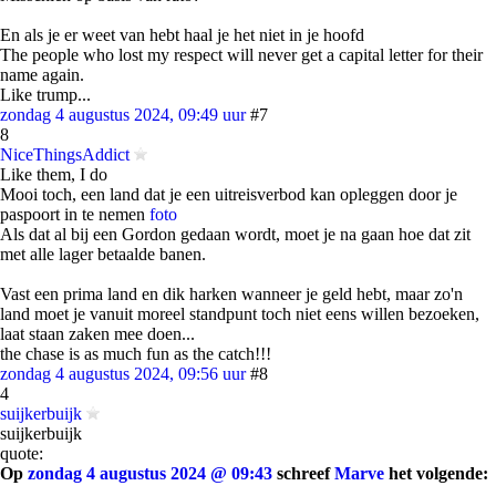
En als je er weet van hebt haal je het niet in je hoofd
The people who lost my respect will never get a capital letter for their
name again.
Like trump...
zondag 4 augustus 2024, 09:49 uur
#7
8
NiceThingsAddict
Like them, I do
Mooi toch, een land dat je een uitreisverbod kan opleggen door je
paspoort in te nemen
foto
Als dat al bij een Gordon gedaan wordt, moet je na gaan hoe dat zit
met alle lager betaalde banen.
Vast een prima land en dik harken wanneer je geld hebt, maar zo'n
land moet je vanuit moreel standpunt toch niet eens willen bezoeken,
laat staan zaken mee doen...
the chase is as much fun as the catch!!!
zondag 4 augustus 2024, 09:56 uur
#8
4
suijkerbuijk
suijkerbuijk
quote:
Op
zondag 4 augustus 2024 @ 09:43
schreef
Marve
het volgende: