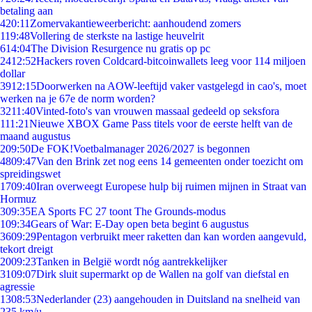
betaling aan
4
20:11
Zomervakantieweerbericht: aanhoudend zomers
1
19:48
Vollering de sterkste na lastige heuvelrit
6
14:04
The Division Resurgence nu gratis op pc
24
12:52
Hackers roven Coldcard-bitcoinwallets leeg voor 114 miljoen
dollar
39
12:15
Doorwerken na AOW-leeftijd vaker vastgelegd in cao's, moet
werken na je 67e de norm worden?
32
11:40
Vinted-foto's van vrouwen massaal gedeeld op seksfora
1
11:21
Nieuwe XBOX Game Pass titels voor de eerste helft van de
maand augustus
2
09:50
De FOK!Voetbalmanager 2026/2027 is begonnen
48
09:47
Van den Brink zet nog eens 14 gemeenten onder toezicht om
spreidingswet
17
09:40
Iran overweegt Europese hulp bij ruimen mijnen in Straat van
Hormuz
3
09:35
EA Sports FC 27 toont The Grounds-modus
1
09:34
Gears of War: E-Day open beta begint 6 augustus
36
09:29
Pentagon verbruikt meer raketten dan kan worden aangevuld,
tekort dreigt
20
09:23
Tanken in België wordt nóg aantrekkelijker
31
09:07
Dirk sluit supermarkt op de Wallen na golf van diefstal en
agressie
13
08:53
Nederlander (23) aangehouden in Duitsland na snelheid van
235 km/u