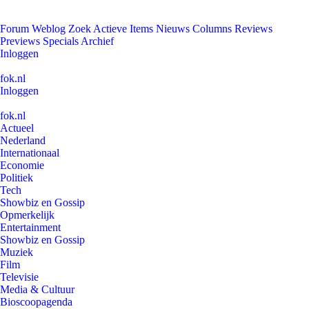
Forum
Weblog
Zoek
Actieve Items
Nieuws
Columns
Reviews
Previews
Specials
Archief
Inloggen
fok.nl
Inloggen
fok.nl
Actueel
Nederland
Internationaal
Economie
Politiek
Tech
Showbiz en Gossip
Opmerkelijk
Entertainment
Showbiz en Gossip
Muziek
Film
Televisie
Media & Cultuur
Bioscoopagenda