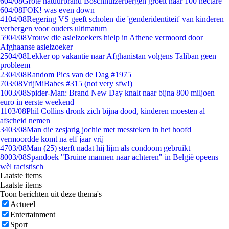
6
04/08
Grote natuurbrand Boschhuizerbergen groeit naar 100 hectare
6
04/08
FOK! was even down
41
04/08
Regering VS geeft scholen die 'genderidentiteit' van kinderen
verbergen voor ouders ultimatum
59
04/08
Vrouw die asielzoekers hielp in Athene vermoord door
Afghaanse asielzoeker
25
04/08
Lekker op vakantie naar Afghanistan volgens Taliban geen
probleem
23
04/08
Random Pics van de Dag #1975
7
03/08
VrijMiBabes #315 (not very sfw!)
10
03/08
Spider-Man: Brand New Day knalt naar bijna 800 miljoen
euro in eerste weekend
11
03/08
Phil Collins dronk zich bijna dood, kinderen moesten al
afscheid nemen
34
03/08
Man die zesjarig jochie met messteken in het hoofd
vermoordde komt na elf jaar vrij
47
03/08
Man (25) sterft nadat hij lijm als condoom gebruikt
80
03/08
Spandoek "Bruine mannen naar achteren" in België opeens
wèl racistisch
Laatste items
Laatste items
Toon berichten uit deze thema's
Actueel
Entertainment
Sport