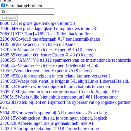
Scrollbar gebruiken
opslaan
86
06:12
Het grote goedemorgen topic #3
19
06:04
Het grote dagelijkse Trump nieuws topic #31
7
06:01
[ATP Tour] #169 Tosti Tallon back on fire
32
06:00
Covid19 the aftermath #17 bananenmilkshake
41
05:58
Welke accu's? en halen uit Asie?
137
05:56
Verander één letter: Expert #91 (10 letters)
46
05:55
Verander één letter: Expert #143 (9 letters)
163
05:54
[AMV] VS #1312 spammers van de internationale rechtsorde
196
05:53
Verander een letter expert (7lettereditie) #50
11
05:52
Verander één letter. Expert # 75 (8 letters)
13
05:45
Zou je vreemdgaan in een relatie kunnen vergeven?
134
05:35
Wat je ook stemt, je krijgt in NL altijd Links Liberaal Beleid.
170
05:34
Boeken worden opgekocht om chatbots te voeden
16
05:31
Migranten breken door grens naar Ceuta in Spanje,l #10
158
05:15
Wat is jullie binnenhuistemperatuur? #81 Horrorzomer
2
04:28
Datalek bij Bol en Bijenkorf na cyberaanval op logistiek partner
Ceva
55
04:20
Koopzegels sparen bij AH duurt straks 2x zo lang
10
04:15
Woningtekort: dus ga je woningen slopen, logisch
237
03:38
Afbeeldingen die je gemaakt hebt met AI
12
03:17
Oorlog in Oekraïne #1318 Drone baby drone