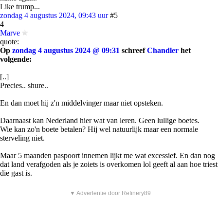
Like trump...
zondag 4 augustus 2024, 09:43 uur
#5
4
Marve
quote:
Op
zondag 4 augustus 2024 @ 09:31
schreef
Chandler
het
volgende:
[..]
Precies.. shure..
En dan moet hij z'n middelvinger maar niet opsteken.
Daarnaast kan Nederland hier wat van leren. Geen lullige boetes.
Wie kan zo'n boete betalen? Hij wel natuurlijk maar een normale
sterveling niet.
Maar 5 maanden paspoort innemen lijkt me wat excessief. En dan nog
dat land verafgoden als je zoiets is overkomen lol geeft al aan hoe triest
die gast is.
▼ Advertentie door Refinery89