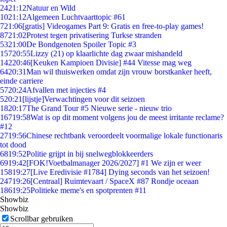
24
21:12
Natuur en Wild
10
21:12
Algemeen Luchtvaarttopic #61
7
21:06
[gratis] Videogames Part 9: Gratis en free-to-play games!
87
21:02
Protest tegen privatisering Turkse stranden
53
21:00
De Bondgenoten Spoiler Topic #3
157
20:55
Lizzy (21) op klaarlichte dag zwaar mishandeld
142
20:46
[Keuken Kampioen Divisie] #44 Vitesse mag weg
64
20:31
Man wil thuiswerken omdat zijn vrouw borstkanker heeft,
einde carriere
57
20:24
Afvallen met injecties #4
5
20:21
[lijstje]Verwachtingen voor dit seizoen
18
20:17
The Grand Tour #5 Nieuwe serie - nieuw trio
167
19:58
Wat is op dit moment volgens jou de meest irritante reclame?
#12
27
19:56
Chinese rechtbank veroordeelt voormalige lokale functionaris
tot dood
68
19:52
Politie grijpt in bij snelwegblokkeerders
69
19:42
[FOK!Voetbalmanager 2026/2027] #1 We zijn er weer
158
19:27
[Live Eredivisie #1784] Dying seconds van het seizoen!
247
19:26
[Centraal] Ruimtevaart / SpaceX #87 Rondje oceaan
186
19:25
Politieke meme's en spotprenten #11
Showbiz
Showbiz
Scrollbar gebruiken