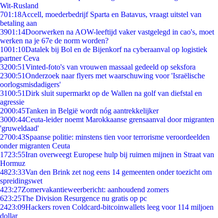
Wit-Rusland
7
01:18
Accell, moederbedrijf Sparta en Batavus, vraagt uitstel van
betaling aan
39
01:14
Doorwerken na AOW-leeftijd vaker vastgelegd in cao's, moet
werken na je 67e de norm worden?
10
01:10
Datalek bij Bol en de Bijenkorf na cyberaanval op logistiek
partner Ceva
32
00:51
Vinted-foto's van vrouwen massaal gedeeld op seksfora
23
00:51
Onderzoek naar flyers met waarschuwing voor 'Israëlische
oorlogsmisdadigers'
31
00:51
Dirk sluit supermarkt op de Wallen na golf van diefstal en
agressie
20
00:45
Tanken in België wordt nóg aantrekkelijker
30
00:44
Ceuta-leider noemt Marokkaanse grensaanval door migranten
'gruweldaad'
27
00:43
Spaanse politie: minstens tien voor terrorisme veroordeelden
onder migranten Ceuta
17
23:55
Iran overweegt Europese hulp bij ruimen mijnen in Straat van
Hormuz
48
23:33
Van den Brink zet nog eens 14 gemeenten onder toezicht om
spreidingswet
4
23:27
Zomervakantieweerbericht: aanhoudend zomers
6
23:25
The Division Resurgence nu gratis op pc
24
23:09
Hackers roven Coldcard-bitcoinwallets leeg voor 114 miljoen
dollar