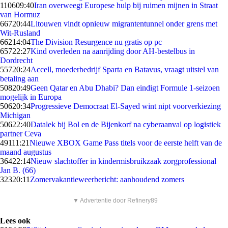
1106
09:40
Iran overweegt Europese hulp bij ruimen mijnen in Straat
van Hormuz
667
20:44
Litouwen vindt opnieuw migrantentunnel onder grens met
Wit-Rusland
662
14:04
The Division Resurgence nu gratis op pc
657
22:27
Kind overleden na aanrijding door AH-bestelbus in
Dordrecht
557
20:24
Accell, moederbedrijf Sparta en Batavus, vraagt uitstel van
betaling aan
508
20:49
Geen Qatar en Abu Dhabi? Dan eindigt Formule 1-seizoen
mogelijk in Europa
506
20:34
Progressieve Democraat El-Sayed wint nipt voorverkiezing
Michigan
506
22:40
Datalek bij Bol en de Bijenkorf na cyberaanval op logistiek
partner Ceva
491
11:21
Nieuwe XBOX Game Pass titels voor de eerste helft van de
maand augustus
364
22:14
Nieuw slachtoffer in kindermisbruikzaak zorgprofessional
Jan B. (66)
323
20:11
Zomervakantieweerbericht: aanhoudend zomers
▼ Advertentie door Refinery89
Lees ook