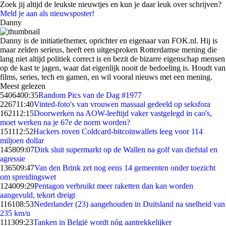
Zoek jij altijd de leukste nieuwtjes en kun je daar leuk over schrijven?
Meld je aan als nieuwsposter!
Danny
Danny is de initiatiefnemer, oprichter en eigenaar van FOK.nl. Hij is
maar zelden serieus, heeft een uitgesproken Rotterdamse mening die
lang niet altijd politiek correct is en bezit de bizarre eigenschap mensen
op de kast te jagen, waar dat eigenlijk nooit de bedoeling is. Houdt van
films, series, tech en gamen, en wil vooral nieuws met een mening.
Meest gelezen
54064
00:35
Random Pics van de Dag #1977
2267
11:40
Vinted-foto's van vrouwen massaal gedeeld op seksfora
1621
12:15
Doorwerken na AOW-leeftijd vaker vastgelegd in cao's,
moet werken na je 67e de norm worden?
1511
12:52
Hackers roven Coldcard-bitcoinwallets leeg voor 114
miljoen dollar
1458
09:07
Dirk sluit supermarkt op de Wallen na golf van diefstal en
agressie
1365
09:47
Van den Brink zet nog eens 14 gemeenten onder toezicht
om spreidingswet
1240
09:29
Pentagon verbruikt meer raketten dan kan worden
aangevuld, tekort dreigt
1161
08:53
Nederlander (23) aangehouden in Duitsland na snelheid van
235 km/u
1113
09:23
Tanken in België wordt nóg aantrekkelijker