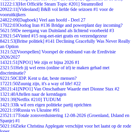
112
22:13
[Het Officiële Steam Topic #201] Steamrolled
209
22:11
[Videoland] B&B vol liefde 6de seizoen #1 voor de
vooruitkijkers
248
22:09
[Dagboek] Veel aan hoofd - Deel 27
170
22:03
Oorlog Iran #136 Bridge and powerplant day incoming?
56
21:59
De neergang van Duitsland als lichtend voorbeeld #3
239
21:54
Vinted #15 nog-net-niet gratis en verzendgezeur
84
21:53
[Britse politiek] #141 Declining Gracefully Was Never Really
an Option
31
21:52
[Voorspellen] Voorspel de eindstand van de Eredivisie
2026/2027
143
21:51
[NPO1] We zijn er bijna 2026 #1
23
21:51
Heb jij wel eens (online of irl) te maken gehad met
discriminatie?
92
21:50
CIDP. Kent u dat, beste mensen?
172
21:50
Zuunig zijn, it's a way of life! #22
281
21:41
[NPO1] Van Onschatbare Waarde met Dionne Stax #2
13
21:40
Aftellen naar de kerstdagen
39
21:39
[Netflix #210] TUDUM
14
21:33
Ik wil een eigen politieke partij oprichten
202
21:19
Russia vs Ukraine #91
235
21:17
Totale zonsverduistering 12-08-2026 (Groenland, IJsland en
Spanje) #1
50
21:16
Zieke Christina Applegate verschijnt voor het laatst op de rode
loper