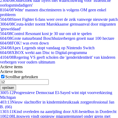
23
04/08
Onderzoek naar flyers met waarschuwing voor 'Israëlische
oorlogsmisdadigers'
81
04/08
'Witte' mannen discrimineren is volgens OM geen enkel
probleem
5
04/08
Street Fighter 6-fans weer over de zeik vanwege nieuwste patch
30
04/08
Ceuta-leider noemt Marokkaanse grensaanval door migranten
'gruweldaad'
5
04/08
Control Resonant kost je 30 uur om uit te spelen
6
04/08
Grote natuurbrand Boschhuizerbergen groeit naar 100 hectare
6
04/08
FOK! was even down
2
04/08
Apex Legends stopt vandaag op Nintendo Switch
6
04/08
XBOX werkt aan Disc to Digital-programma
41
04/08
Regering VS geeft scholen die 'genderidentiteit' van kinderen
verbergen voor ouders ultimatum
Actieve items
Actieve items
Scrollbar gebruiken
opslaan
30
05:12
Progressieve Democraat El-Sayed wint nipt voorverkiezing
Michigan
4
03:13
Nieuw slachtoffer in kindermisbruikzaak zorgprofessional Jan
B. (66)
13
03:11
Kind overleden na aanrijding door AH-bestelbus in Dordrecht
10
02:08
Litouwen vindt opnieuw migrantentunnel onder grens met