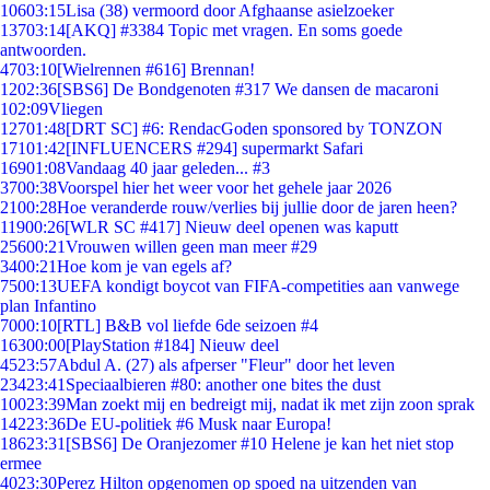
106
03:15
Lisa (38) vermoord door Afghaanse asielzoeker
137
03:14
[AKQ] #3384 Topic met vragen. En soms goede
antwoorden.
47
03:10
[Wielrennen #616] Brennan!
12
02:36
[SBS6] De Bondgenoten #317 We dansen de macaroni
1
02:09
Vliegen
127
01:48
[DRT SC] #6: RendacGoden sponsored by TONZON
171
01:42
[INFLUENCERS #294] supermarkt Safari
169
01:08
Vandaag 40 jaar geleden... #3
37
00:38
Voorspel hier het weer voor het gehele jaar 2026
21
00:28
Hoe veranderde rouw/verlies bij jullie door de jaren heen?
119
00:26
[WLR SC #417] Nieuw deel openen was kaputt
256
00:21
Vrouwen willen geen man meer #29
34
00:21
Hoe kom je van egels af?
75
00:13
UEFA kondigt boycot van FIFA-competities aan vanwege
plan Infantino
70
00:10
[RTL] B&B vol liefde 6de seizoen #4
163
00:00
[PlayStation #184] Nieuw deel
45
23:57
Abdul A. (27) als afperser "Fleur" door het leven
234
23:41
Speciaalbieren #80: another one bites the dust
100
23:39
Man zoekt mij en bedreigt mij, nadat ik met zijn zoon sprak
142
23:36
De EU-politiek #6 Musk naar Europa!
186
23:31
[SBS6] De Oranjezomer #10 Helene je kan het niet stop
ermee
40
23:30
Perez Hilton opgenomen op spoed na uitzenden van