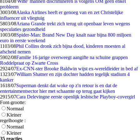
81
04/08
'Witte' mannen discrimineren is volgens OM geen enkel
probleem
30
03/08
Alaska Airlines heeft er genoeg van en zet Christelijke
influencer uit vliegtuig
58
03/08
Ariana Grande trekt zich terug uit openbaar leven wegens
speculaties gezondheid
10
03/08
Spider-Man: Brand New Day knalt naar bijna 800 miljoen
euro in eerste weekend
11
03/08
Phil Collins dronk zich bijna dood, kinderen moesten al
afscheid nemen
59
02/08
Familie 16-jarige overweegt aangifte na schuine grappen
Roddelpraat op Zwarte Cross
29
24/07
Ex-CNN-ster Brooke Baldwin wijst ex-wereldleider in bed af
13
23/07
William Shatner en zijn dochter hadden tegelijk stadium 4
kanker
16
18/07
Superman denkt dat woke op z'n retour is en dat de
entertainmentsector hier met schaamte op terug gaat kijken
29
15/07
Cara Delevingne eerste openlijk lesbische Playboy-covergirl
Font-grootte:
Normaal
Kleiner
regelhoogte :
Normaal
Kleiner
35 reacties