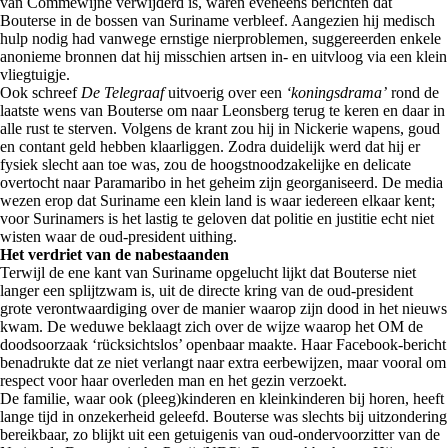
van Commewijne verwijderd is, waren eveneens berichten dat
Bouterse in de bossen van Suriname verbleef. Aangezien hij medisch
hulp nodig had vanwege ernstige nierproblemen, suggereerden enkele
anonieme bronnen dat hij misschien artsen in- en uitvloog via een klein
vliegtuigje.
Ook schreef
De Telegraaf
uitvoerig over een
‘koningsdrama’
rond de
laatste wens van Bouterse om naar Leonsberg terug te keren en daar in
alle rust te sterven. Volgens de krant zou hij in Nickerie wapens, goud
en contant geld hebben klaarliggen. Zodra duidelijk werd dat hij er
fysiek slecht aan toe was, zou de hoogstnoodzakelijke en delicate
overtocht naar Paramaribo in het geheim zijn georganiseerd. De media
wezen erop dat Suriname een klein land is waar iedereen elkaar kent;
voor Surinamers is het lastig te geloven dat politie en justitie echt niet
wisten waar de oud-president uithing.
Het verdriet van de nabestaanden
Terwijl de ene kant van Suriname opgelucht lijkt dat Bouterse niet
langer een splijtzwam is, uit de directe kring van de oud-president
grote verontwaardiging over de manier waarop zijn dood in het nieuws
kwam. De weduwe beklaagt zich over de wijze waarop het OM de
doodsoorzaak ‘rücksichtslos’ openbaar maakte. Haar Facebook-bericht
benadrukte dat ze niet verlangt naar extra eerbewijzen, maar vooral om
respect voor haar overleden man en het gezin verzoekt.
De familie, waar ook (pleeg)kinderen en kleinkinderen bij horen, heeft
lange tijd in onzekerheid geleefd. Bouterse was slechts bij uitzondering
bereikbaar, zo blijkt uit een getuigenis van oud-ondervoorzitter van de