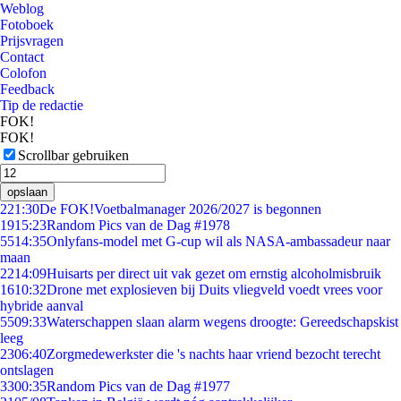
Weblog
Fotoboek
Prijsvragen
Contact
Colofon
Feedback
Tip de redactie
FOK!
FOK!
Scrollbar gebruiken
opslaan
2
21:30
De FOK!Voetbalmanager 2026/2027 is begonnen
19
15:23
Random Pics van de Dag #1978
55
14:35
Onlyfans-model met G-cup wil als NASA-ambassadeur naar
maan
22
14:09
Huisarts per direct uit vak gezet om ernstig alcoholmisbruik
16
10:32
Drone met explosieven bij Duits vliegveld voedt vrees voor
hybride aanval
55
09:33
Waterschappen slaan alarm wegens droogte: Gereedschapskist
leeg
23
06:40
Zorgmedewerkster die 's nachts haar vriend bezocht terecht
ontslagen
33
00:35
Random Pics van de Dag #1977