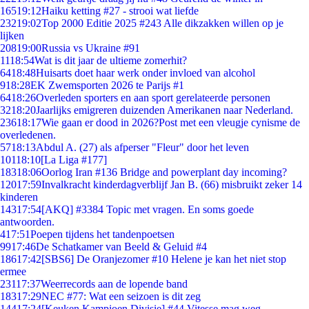
165
19:12
Haiku ketting #27 - strooi wat liefde
232
19:02
Top 2000 Editie 2025 #243 Alle dikzakken willen op je
lijken
208
19:00
Russia vs Ukraine #91
11
18:54
Wat is dit jaar de ultieme zomerhit?
64
18:48
Huisarts doet haar werk onder invloed van alcohol
9
18:28
EK Zwemsporten 2026 te Parijs #1
64
18:26
Overleden sporters en aan sport gerelateerde personen
32
18:20
Jaarlijks emigreren duizenden Amerikanen naar Nederland.
236
18:17
Wie gaan er dood in 2026?Post met een vleugje cynisme de
overledenen.
57
18:13
Abdul A. (27) als afperser "Fleur" door het leven
101
18:10
[La Liga #177]
183
18:06
Oorlog Iran #136 Bridge and powerplant day incoming?
120
17:59
Invalkracht kinderdagverblijf Jan B. (66) misbruikt zeker 14
kinderen
143
17:54
[AKQ] #3384 Topic met vragen. En soms goede
antwoorden.
4
17:51
Poepen tijdens het tandenpoetsen
99
17:46
De Schatkamer van Beeld & Geluid #4
186
17:42
[SBS6] De Oranjezomer #10 Helene je kan het niet stop
ermee
231
17:37
Weerrecords aan de lopende band
183
17:29
NEC #77: Wat een seizoen is dit zeg
144
17:24
[Keuken Kampioen Divisie] #44 Vitesse mag weg