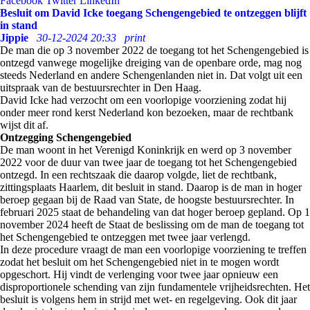
Facebook
Twitter
LinkedIn
Besluit om David Icke toegang Schengengebied te ontzeggen blijft
in stand
Jippie
30-12-2024 20:33
print
De man die op 3 november 2022 de toegang tot het Schengengebied is
ontzegd vanwege mogelijke dreiging van de openbare orde, mag nog
steeds Nederland en andere Schengenlanden niet in. Dat volgt uit een
uitspraak van de bestuursrechter in Den Haag.
David Icke had verzocht om een voorlopige voorziening zodat hij
onder meer rond kerst Nederland kon bezoeken, maar de rechtbank
wijst dit af.
Ontzegging Schengengebied
De man woont in het Verenigd Koninkrijk en werd op 3 november
2022 voor de duur van twee jaar de toegang tot het Schengengebied
ontzegd. In een rechtszaak die daarop volgde, liet de rechtbank,
zittingsplaats Haarlem, dit besluit in stand. Daarop is de man in hoger
beroep gegaan bij de Raad van State, de hoogste bestuursrechter. In
februari 2025 staat de behandeling van dat hoger beroep gepland. Op 1
november 2024 heeft de Staat de beslissing om de man de toegang tot
het Schengengebied te ontzeggen met twee jaar verlengd.
In deze procedure vraagt de man een voorlopige voorziening te treffen
zodat het besluit om het Schengengebied niet in te mogen wordt
opgeschort. Hij vindt de verlenging voor twee jaar opnieuw een
disproportionele schending van zijn fundamentele vrijheidsrechten. Het
besluit is volgens hem in strijd met wet- en regelgeving. Ook dit jaar