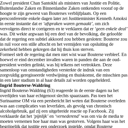
Zowel president Chan Santokhi als ministers van Justitie en Politie,
Buitenlandse Zaken en Binnenlandse Zaken ontkenden vooraf op de
hoogte te zijn geweest van Bouterses verblijfplaats. Op een
persconferentie enkele dagen later zei Justitieminister Kenneth Amoksi
in eerste instantie dat er
‘afspraken waren gemaakt’
, om zich
vervolgens direct te corrigeren en te verklaren dat er
‘geen enkele deal’
was. Dit wekte argwaan bij een deel van de bevolking, die geloofde
dat de regering een subtiel akkoord zou hebben gesloten: Bouterse zou
in ruil voor een stille aftocht en het vermijden van opsluiting de
zekerheid hebben gekregen dat hij thuis kon sterven.
Formeel stelt de regering dat men niet wist waar Bouterse verbleef. En
hoewel er eind december invallen waren in panden die aan de oud-
president werden gelinkt, was hij telkens net vertrokken. Deze
samenloop van omstandigheden versterkte de indruk van een
zorgvuldig geregisseerde verdwijning en thuiskomst, die misschien pas
in een later stadium in al haar details zal worden opgehelderd.
Ingrid Bouterse-Waldring
Ingrid Bouterse-Waldring (63) reageerde in de eerste dagen na het
overlijden van haar echtgenoot slechts spaarzaam. Pas toen het
Surinaamse OM via een persbericht liet weten dat Bouterse overleden
was aan complicaties van leverfalen, als gevolg van chronisch
alcoholgebruik, gaf zij een uitgebreide reactie op Facebook. Zij
verklaarde dat het
‘pijnlijk’
en
‘vernederend’
was om via de media te
moeten vernemen hoe haar man was gestorven. Volgens haar was het
begrijpelijk dat justitie een onderzoek instelde, omdat Bouterse