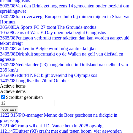
maand augustus
50
05/08
Van den Brink zet nog eens 14 gemeenten onder toezicht om
spreidingswet
18
05/08
Iran overweegt Europese hulp bij ruimen mijnen in Straat van
Hormuz
3
05/08
EA Sports FC 27 toont The Grounds-modus
1
05/08
Gears of War: E-Day open beta begint 6 augustus
36
05/08
Pentagon verbruikt meer raketten dan kan worden aangevuld,
tekort dreigt
21
05/08
Tanken in België wordt nóg aantrekkelijker
34
05/08
Dirk sluit supermarkt op de Wallen na golf van diefstal en
agressie
13
05/08
Nederlander (23) aangehouden in Duitsland na snelheid van
235 km/u
3
05/08
Gedurfd NEC blijft overeind bij Olympiakos
14
05/08
Long live the 7th of October
Actieve items
Actieve items
Scrollbar gebruiken
opslaan
12
22:01
NPO-manager Menno de Boer geschorst na dickpic in
groepsapp
22
21:46
Trump wil dat J.D. Vance hem in 2028 opvolgt
11
21:45
Duitser (93) crasht met quad tegen boom, vier gewonden