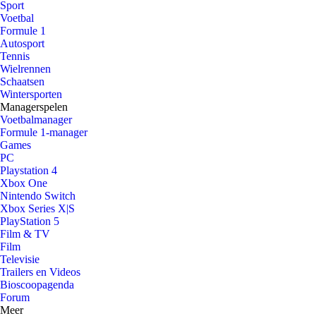
Sport
Voetbal
Formule 1
Autosport
Tennis
Wielrennen
Schaatsen
Wintersporten
Managerspelen
Voetbalmanager
Formule 1-manager
Games
PC
Playstation 4
Xbox One
Nintendo Switch
Xbox Series X|S
PlayStation 5
Film & TV
Film
Televisie
Trailers en Videos
Bioscoopagenda
Forum
Meer