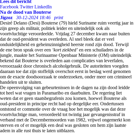
Lees dit bericht
Facebook
Twitter
LinkedIn
Na de dood van Bouterse
Jigzoz
30-12-2024 18:46
print
Desiré Delano (Desi) Bouterse (79) hield Suriname ruim veertig jaar in
zijn greep als militair, politiek leider en uiteindelijk ook als
voortvluchtige veroordeelde. Vrijdag 27 december kwam naar buiten
dat de oud-president was overleden. Al snel bleek dat er veel
onduidelijkheid en geheimzinnigheid heerste rond zijn dood. Terwijl
de ene bron sprak over een
‘kort ziekbed’
en een schuiladres in de
jungle, maakte het Surinaamse Openbaar Ministerie (OM) uiteindelijk
bekend dat Bouterse is overleden aan complicaties van leverfalen,
veroorzaakt door chronisch alcoholgebruik. De autoriteiten voegden
daaraan toe dat zijn stoffelijk overschot eerst in beslag werd genomen
om de exacte doodsoorzaak te onderzoeken, onder meer om crimineel
handelen uit te sluiten.
De opeenvolging van gebeurtenissen in de dagen na zijn dood leidde
tot heel wat vragen in Paramaribo en daarbuiten. De regering liet
weten dat er geen staatsbegrafenis zou komen, hoewel Bouterse als
oud-president in principe recht had op dergelijke eer. Ondertussen
ontstond er commotie over de vraag hoe het mogelijk was dat deze
voortvluchtige man, veroordeeld tot twintig jaar gevangenisstraf in
verband met de Decembermoorden van 1982, vrijwel ongemerkt kon
sterven en of er mogelijk een deal was gesloten om hem zijn laatste
adem in alle rust thuis te laten uitblazen.