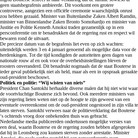
geen staatsbegrafenis ambieerde. Dit voorkomt een grotere
controverse, aangezien een officiële ceremonie waarschijnlijk onrust
zou hebben gezaaid. Minister van Buitenlandse Zaken Albert Ramdin,
minister van Binnenlandse Zaken Bronto Somohardjo en minister van
Justitie en Politie Kenneth Amoksi traden gezamenlijk op in een
persconferentie om te benadrukken dat de regering rust en respect wil
bewaren rond de uitvaart.
De precieze datum van de begrafenis liet even op zich wachten:
uiteindelijk werden 3 en 4 januari genoemd als mogelijke data voor de
herdenkingen. Tot die tijd kondigden de autoriteiten geen dagen van
nationale rouw af en ook voor de overheidsinstellingen bleven de
roosters onveranderd. Dit benadrukt nogmaals dat de staat Bouterse in
ieder geval publiekelijk niet als held, maar als een in opspraak geraakte
oud-president beschouwt.
Politiek en politie: “Wij wisten van niets”
President Chan Santokhi herhaalde diverse malen dat hij niet wist waar
de voortvluchtige Bouterse zich bevond. Ook meerdere ministers van
zijn regering lieten weten niet op de hoogte te zijn geweest van een
eventuele overeenkomst om de oud-president ongestoord in zijn villa te
laten sterven. Santokhi verwees naar de politieverklaring dat Bouterse
‘s ochtends vroeg door onbekenden thuis was gebracht.
Nederlandse media publiceerden ondertussen mogelijke versies van
een deal, waarin Bouterse en de regering zouden hebben afgesproken
dat hij in Leonsberg zou kunnen sterven zonder arrestatie. Minister