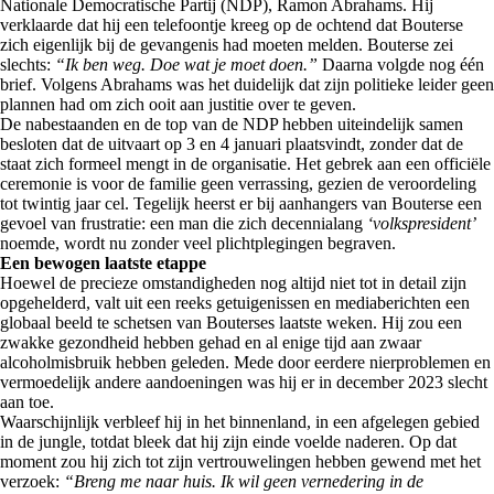
Nationale Democratische Partij (NDP), Ramon Abrahams. Hij
verklaarde dat hij een telefoontje kreeg op de ochtend dat Bouterse
zich eigenlijk bij de gevangenis had moeten melden. Bouterse zei
slechts:
“Ik ben weg. Doe wat je moet doen.”
Daarna volgde nog één
brief. Volgens Abrahams was het duidelijk dat zijn politieke leider geen
plannen had om zich ooit aan justitie over te geven.
De nabestaanden en de top van de NDP hebben uiteindelijk samen
besloten dat de uitvaart op 3 en 4 januari plaatsvindt, zonder dat de
staat zich formeel mengt in de organisatie. Het gebrek aan een officiële
ceremonie is voor de familie geen verrassing, gezien de veroordeling
tot twintig jaar cel. Tegelijk heerst er bij aanhangers van Bouterse een
gevoel van frustratie: een man die zich decennialang
‘volkspresident’
noemde, wordt nu zonder veel plichtplegingen begraven.
Een bewogen laatste etappe
Hoewel de precieze omstandigheden nog altijd niet tot in detail zijn
opgehelderd, valt uit een reeks getuigenissen en mediaberichten een
globaal beeld te schetsen van Bouterses laatste weken. Hij zou een
zwakke gezondheid hebben gehad en al enige tijd aan zwaar
alcoholmisbruik hebben geleden. Mede door eerdere nierproblemen en
vermoedelijk andere aandoeningen was hij er in december 2023 slecht
aan toe.
Waarschijnlijk verbleef hij in het binnenland, in een afgelegen gebied
in de jungle, totdat bleek dat hij zijn einde voelde naderen. Op dat
moment zou hij zich tot zijn vertrouwelingen hebben gewend met het
verzoek:
“Breng me naar huis. Ik wil geen vernedering in de