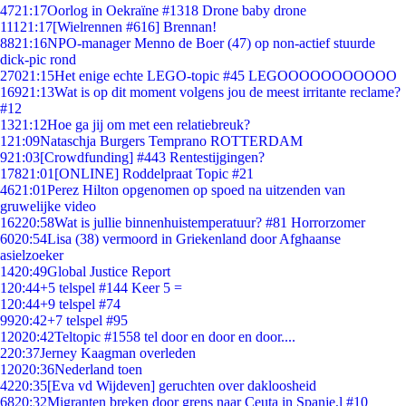
47
21:17
Oorlog in Oekraïne #1318 Drone baby drone
111
21:17
[Wielrennen #616] Brennan!
88
21:16
NPO-manager Menno de Boer (47) op non-actief stuurde
dick-pic rond
270
21:15
Het enige echte LEGO-topic #45 LEGOOOOOOOOOOO
169
21:13
Wat is op dit moment volgens jou de meest irritante reclame?
#12
13
21:12
Hoe ga jij om met een relatiebreuk?
1
21:09
Nataschja Burgers Temprano ROTTERDAM
9
21:03
[Crowdfunding] #443 Rentestijgingen?
178
21:01
[ONLINE] Roddelpraat Topic #21
46
21:01
Perez Hilton opgenomen op spoed na uitzenden van
gruwelijke video
162
20:58
Wat is jullie binnenhuistemperatuur? #81 Horrorzomer
60
20:54
Lisa (38) vermoord in Griekenland door Afghaanse
asielzoeker
14
20:49
Global Justice Report
1
20:44
+5 telspel #144 Keer 5 =
1
20:44
+9 telspel #74
99
20:42
+7 telspel #95
120
20:42
Teltopic #1558 tel door en door en door....
2
20:37
Jerney Kaagman overleden
120
20:36
Nederland toen
42
20:35
[Eva vd Wijdeven] geruchten over dakloosheid
68
20:32
Migranten breken door grens naar Ceuta in Spanje,l #10