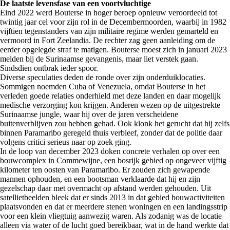
De laatste levensfase van een voortvluchtige
Eind 2022 werd Bouterse in hoger beroep opnieuw veroordeeld tot
twintig jaar cel voor zijn rol in de Decembermoorden, waarbij in 1982
vijftien tegenstanders van zijn militaire regime werden gemarteld en
vermoord in Fort Zeelandia. De rechter zag geen aanleiding om de
eerder opgelegde straf te matigen. Bouterse moest zich in januari 2023
melden bij de Surinaamse gevangenis, maar liet verstek gaan.
Sindsdien ontbrak ieder spoor.
Diverse speculaties deden de ronde over zijn onderduiklocaties.
Sommigen noemden Cuba of Venezuela, omdat Bouterse in het
verleden goede relaties onderhield met deze landen en daar mogelijk
medische verzorging kon krijgen. Anderen wezen op de uitgestrekte
Surinaamse jungle, waar hij over de jaren verscheidene
buitenverblijven zou hebben gehad. Ook klonk het gerucht dat hij zelfs
binnen Paramaribo geregeld thuis verbleef, zonder dat de politie daar
volgens critici serieus naar op zoek ging.
In de loop van december 2023 doken concrete verhalen op over een
bouwcomplex in Commewijne, een bosrijk gebied op ongeveer vijftig
kilometer ten oosten van Paramaribo. Er zouden zich gewapende
mannen ophouden, en een bootsman verklaarde dat hij en zijn
gezelschap daar met overmacht op afstand werden gehouden. Uit
satellietbeelden bleek dat er sinds 2013 in dat gebied bouwactiviteiten
plaatsvonden en dat er meerdere stenen woningen en een landingsstrip
voor een klein vliegtuig aanwezig waren. Als zodanig was de locatie
alleen via water of de lucht goed bereikbaar, wat in de hand werkte dat