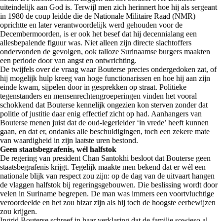
uiteindelijk aan God is. Terwijl men zich herinnert hoe hij als sergeant
in 1980 de coup leidde die de Nationale Militaire Raad (NMR)
oprichtte en later verantwoordelijk werd gehouden voor de
Decembermoorden, is er ook het besef dat hij decennialang een
allesbepalende figuur was. Niet alleen zijn directe slachtoffers
ondervonden de gevolgen, ook talloze Surinaamse burgers maakten
een periode door van angst en ontwrichting.
De twijfels over de vraag waar Bouterse precies ondergedoken zat, of
hij mogelijk hulp kreeg van hoge functionarissen en hoe hij aan zijn
einde kwam, sijpelen door in gesprekken op straat. Politieke
tegenstanders en mensenrechtengroeperingen vinden het vooral
schokkend dat Bouterse kennelijk ongezien kon sterven zonder dat
politie of justitie daar enig effectief zicht op had. Aanhangers van
Bouterse menen juist dat de oud-legerleider ‘in vrede’ heeft kunnen
gaan, en dat er, ondanks alle beschuldigingen, toch een zekere mate
van waardigheid in zijn laatste uren bestond.
Geen staatsbegrafenis, wél halfstok
De regering van president Chan Santokhi besloot dat Bouterse geen
staatsbegrafenis krijgt. Tegelijk maakte men bekend dat er wél een
nationale blijk van respect zou zijn: op de dag van de uitvaart hangen
de vlaggen halfstok bij regeringsgebouwen. Die beslissing wordt door
velen in Suriname begrepen. De man was immers een voortvluchtige
veroordeelde en het zou bizar zijn als hij toch de hoogste eerbewijzen
zou krijgen.
Ingrid Bouterse schreef in haar verklaring dat de familie sowieso al