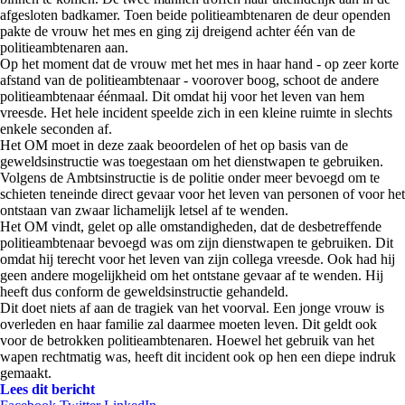
afgesloten badkamer. Toen beide politieambtenaren de deur openden
pakte de vrouw het mes en ging zij dreigend achter één van de
politieambtenaren aan.
Op het moment dat de vrouw met het mes in haar hand - op zeer korte
afstand van de politieambtenaar - voorover boog, schoot de andere
politieambtenaar éénmaal. Dit omdat hij voor het leven van hem
vreesde. Het hele incident speelde zich in een kleine ruimte in slechts
enkele seconden af.
Het OM moet in deze zaak beoordelen of het op basis van de
geweldsinstructie was toegestaan om het dienstwapen te gebruiken.
Volgens de Ambtsinstructie is de politie onder meer bevoegd om te
schieten teneinde direct gevaar voor het leven van personen of voor het
ontstaan van zwaar lichamelijk letsel af te wenden.
Het OM vindt, gelet op alle omstandigheden, dat de desbetreffende
politieambtenaar bevoegd was om zijn dienstwapen te gebruiken. Dit
omdat hij terecht voor het leven van zijn collega vreesde. Ook had hij
geen andere mogelijkheid om het ontstane gevaar af te wenden. Hij
heeft dus conform de geweldsinstructie gehandeld.
Dit doet niets af aan de tragiek van het voorval. Een jonge vrouw is
overleden en haar familie zal daarmee moeten leven. Dit geldt ook
voor de betrokken politieambtenaren. Hoewel het gebruik van het
wapen rechtmatig was, heeft dit incident ook op hen een diepe indruk
gemaakt.
Lees dit bericht