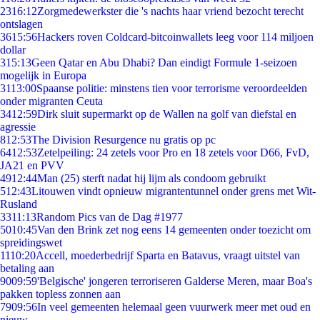
23
16:12
Zorgmedewerkster die 's nachts haar vriend bezocht terecht
ontslagen
36
15:56
Hackers roven Coldcard-bitcoinwallets leeg voor 114 miljoen
dollar
3
15:13
Geen Qatar en Abu Dhabi? Dan eindigt Formule 1-seizoen
mogelijk in Europa
31
13:00
Spaanse politie: minstens tien voor terrorisme veroordeelden
onder migranten Ceuta
34
12:59
Dirk sluit supermarkt op de Wallen na golf van diefstal en
agressie
8
12:53
The Division Resurgence nu gratis op pc
64
12:53
Zetelpeiling: 24 zetels voor Pro en 18 zetels voor D66, FvD,
JA21 en PVV
49
12:44
Man (25) sterft nadat hij lijm als condoom gebruikt
5
12:43
Litouwen vindt opnieuw migrantentunnel onder grens met Wit-
Rusland
33
11:13
Random Pics van de Dag #1977
50
10:45
Van den Brink zet nog eens 14 gemeenten onder toezicht om
spreidingswet
11
10:20
Accell, moederbedrijf Sparta en Batavus, vraagt uitstel van
betaling aan
90
09:59
'Belgische' jongeren terroriseren Galderse Meren, maar Boa's
pakken topless zonnen aan
79
09:56
In veel gemeenten helemaal geen vuurwerk meer met oud en
nieuw