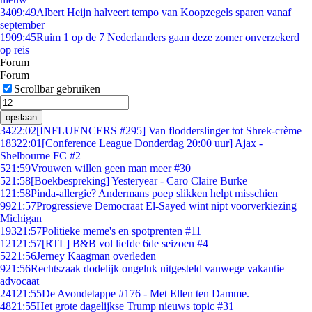
34
09:49
Albert Heijn halveert tempo van Koopzegels sparen vanaf
september
19
09:45
Ruim 1 op de 7 Nederlanders gaan deze zomer onverzekerd
op reis
Forum
Forum
Scrollbar gebruiken
opslaan
34
22:02
[INFLUENCERS #295] Van flodderslinger tot Shrek-crème
183
22:01
[Conference League Donderdag 20:00 uur] Ajax -
Shelbourne FC #2
5
21:59
Vrouwen willen geen man meer #30
5
21:58
[Boekbespreking] Yesteryear - Caro Claire Burke
1
21:58
Pinda-allergie? Andermans poep slikken helpt misschien
99
21:57
Progressieve Democraat El-Sayed wint nipt voorverkiezing
Michigan
193
21:57
Politieke meme's en spotprenten #11
121
21:57
[RTL] B&B vol liefde 6de seizoen #4
52
21:56
Jerney Kaagman overleden
9
21:56
Rechtszaak dodelijk ongeluk uitgesteld vanwege vakantie
advocaat
241
21:55
De Avondetappe #176 - Met Ellen ten Damme.
48
21:55
Het grote dagelijkse Trump nieuws topic #31