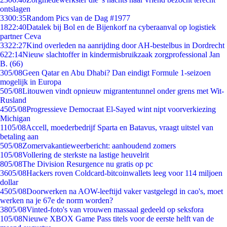
ontslagen
33
00:35
Random Pics van de Dag #1977
18
22:40
Datalek bij Bol en de Bijenkorf na cyberaanval op logistiek
partner Ceva
33
22:27
Kind overleden na aanrijding door AH-bestelbus in Dordrecht
6
22:14
Nieuw slachtoffer in kindermisbruikzaak zorgprofessional Jan
B. (66)
3
05/08
Geen Qatar en Abu Dhabi? Dan eindigt Formule 1-seizoen
mogelijk in Europa
5
05/08
Litouwen vindt opnieuw migrantentunnel onder grens met Wit-
Rusland
45
05/08
Progressieve Democraat El-Sayed wint nipt voorverkiezing
Michigan
11
05/08
Accell, moederbedrijf Sparta en Batavus, vraagt uitstel van
betaling aan
5
05/08
Zomervakantieweerbericht: aanhoudend zomers
1
05/08
Vollering de sterkste na lastige heuvelrit
8
05/08
The Division Resurgence nu gratis op pc
36
05/08
Hackers roven Coldcard-bitcoinwallets leeg voor 114 miljoen
dollar
45
05/08
Doorwerken na AOW-leeftijd vaker vastgelegd in cao's, moet
werken na je 67e de norm worden?
38
05/08
Vinted-foto's van vrouwen massaal gedeeld op seksfora
1
05/08
Nieuwe XBOX Game Pass titels voor de eerste helft van de