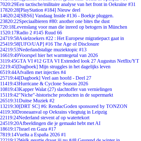
70
20:29
Een tactische/militaire analyse van het front in Oekraïne #31
178
20:28
[PlayStation #184] Nieuw deel
146
20:24
[SBS6] Vandaag Inside #136 - Boekje pluggen.
238
20:22
Speciaalbieren #80: another one bites the dust
7
20:18
Levenslang voor man die inreed op betogers in München
15
20:17
Radio 2 #145 Ruud 66
247
19:58
Asielzoekers #22 : Het Europese migratiepact gaat in
254
19:58
[UFO/UAP] #16 The Age of Disclosure
242
19:53
Nederlandstalige muziektopic #13
166
19:49
Voorspel hier het warmtegetal van 2026
31
19:45
GTA VI #12 GTA VI Extended look 27 Augustus Netflix/YT
22
19:45
[Dagboek] Mijn struggles in het dagelijks leven
65
19:44
Afvallen met injecties #4
257
19:44
[Dagboek] Veel aan hoofd - Deel 27
114
19:43
Hurricane & Cyclone Season 2026
108
19:43
Kapper Walat (27) slachtoffer van vernielingen
151
19:42
"Niche"-historische producten in de supermarkt
265
19:31
Duitse Muziek #2
132
19:30
[DRT SC] #6: RendacGoden sponsored by TONZON
41
19:30
Droneaanval op Oekrains vliegtuig in Leipzig
221
19:24
Nederland stevent af op watertekort
245
19:20
Afbeeldingen die je gemaakt hebt met AI
186
19:17
Israel en Gaza #17
78
19:14
Vuelta a España 2026 #1
222
19:12
Welk geurtje draag jij nu #48 Geurend de winter in