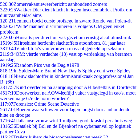
5
20:30
Zomervakantieweerbericht: aanhoudend zomers
32
20:25
Wakker Dier dient klacht in tegen insectenfabriek Protix om
duurzaamheidsclaims
1
20:21
Lemmen boekt eerste profzege in zware Ronde van Polen-rit
84
20:21
'Witte' mannen discrimineren is volgens OM geen enkel
probleem
22
20:05
Huisarts per direct uit vak gezet om ernstig alcoholmisbruik
15
19:45
Hiroshima herdenkt slachtoffers atoombom, 81 jaar later
38
19:40
Vinted-foto's van vrouwen massaal gedeeld op seksfora
21
19:34
OM: vierde verdachte (18) vast op verdenking van beramen
aanslag
19
19:25
Random Pics van de Dag #1978
8
18:19
In Spider-Man: Brand New Day is Spidey echt weer Spidey
6
18:18
Nieuw slachtoffer in kindermisbruikzaak zorgprofessional Jan
B. (66)
33
17:57
Kind overleden na aanrijding door AH-bestelbus in Dordrecht
45
17:10
Doorwerken na AOW-leeftijd vaker vastgelegd in cao's, moet
werken na je 67e de norm worden?
1
17:07
Forensics: Crime Scene Detective
56
17:01
Boeren waarschuwen voor lagere oogst door aanhoudende
hitte en droogte
17
16:41
Italiaanse vrouw wint 1 miljoen, gooit kraslot per abuis weg
18
16:36
Datalek bij Bol en de Bijenkorf na cyberaanval op logistiek
partner Ceva
1
16:26
Trailers kijken: de bioscoopreleases van week 32