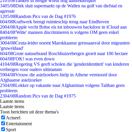
21
05/08
Tanken in België wordt nóg aantrekkelijker
34
05/08
Dirk sluit supermarkt op de Wallen na golf van diefstal en
agressie
12
05/08
Random Pics van de Dag #1976
6
04/08
Kraftwerk brengt ruimteschip terug naar Eindhoven
20
04/08
Apple vecht Britse eis tot inbouwen backdoor in iCloud aan
84
04/08
'Witte' mannen discrimineren is volgens OM geen enkel
probleem
30
04/08
Ceuta-leider noemt Marokkaanse grensaanval door migranten
'gruweldaad'
6
04/08
Grote natuurbrand Boschhuizerbergen groeit naar 100 hectare
6
04/08
FOK! was even down
41
04/08
Regering VS geeft scholen die 'genderidentiteit' van kinderen
verbergen voor ouders ultimatum
59
04/08
Vrouw die asielzoekers hielp in Athene vermoord door
Afghaanse asielzoeker
25
04/08
Lekker op vakantie naar Afghanistan volgens Taliban geen
probleem
23
04/08
Random Pics van de Dag #1975
Laatste items
Laatste items
Toon berichten uit deze thema's
Actueel
Entertainment
Sport