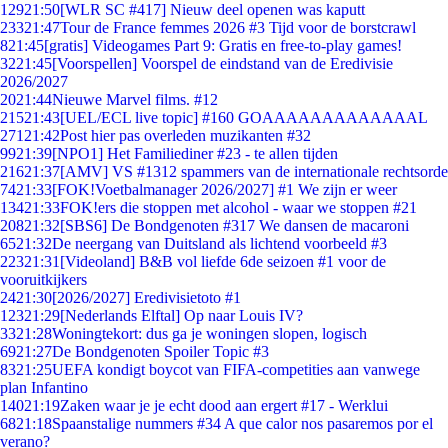
129
21:50
[WLR SC #417] Nieuw deel openen was kaputt
233
21:47
Tour de France femmes 2026 #3 Tijd voor de borstcrawl
8
21:45
[gratis] Videogames Part 9: Gratis en free-to-play games!
32
21:45
[Voorspellen] Voorspel de eindstand van de Eredivisie
2026/2027
20
21:44
Nieuwe Marvel films. #12
215
21:43
[UEL/ECL live topic] #160 GOAAAAAAAAAAAAAL
271
21:42
Post hier pas overleden muzikanten #32
99
21:39
[NPO1] Het Familiediner #23 - te allen tijden
216
21:37
[AMV] VS #1312 spammers van de internationale rechtsorde
74
21:33
[FOK!Voetbalmanager 2026/2027] #1 We zijn er weer
134
21:33
FOK!ers die stoppen met alcohol - waar we stoppen #21
208
21:32
[SBS6] De Bondgenoten #317 We dansen de macaroni
65
21:32
De neergang van Duitsland als lichtend voorbeeld #3
223
21:31
[Videoland] B&B vol liefde 6de seizoen #1 voor de
vooruitkijkers
24
21:30
[2026/2027] Eredivisietoto #1
123
21:29
[Nederlands Elftal] Op naar Louis IV?
33
21:28
Woningtekort: dus ga je woningen slopen, logisch
69
21:27
De Bondgenoten Spoiler Topic #3
83
21:25
UEFA kondigt boycot van FIFA-competities aan vanwege
plan Infantino
140
21:19
Zaken waar je je echt dood aan ergert #17 - Werklui
68
21:18
Spaanstalige nummers #34 A que calor nos pasaremos por el
verano?