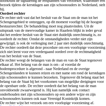
doorkruist de signalering de reisplannen van verzoeker, waaronder een
bezoek tijdens de kerstdagen aan zijn schoonouders in Nederland, stelt
hij.
Oordeel rechter
De rechter stelt vast dat het besluit van de Staat om de man tot het
Schengengebied te ontzeggen, op dit moment voorligt bij de hoogste
bestuursrechter. De behandeling moet nog plaatsvinden. Uit de
uitspraak van de meervoudige kamer in Haarlem blijkt in ieder geval
dat het eerdere besluit van de Staat niet duidelijk onrechtmatig is, zo
oordeelt de rechter. Omdat de omstandigheden verder niet zijn
gewijzigd, is ook de verlenging met 2 jaar niet duidelijk onrechtmatig.
De rechter oordeelt dat deze procedure om een voorlopige voorziening
zich niet leent voor een verdergaand oordeel over de rechtmatigheid
van het besluit van de Staat.
De rechter weegt de belangen van de man en van de Staat tegenover
elkaar af. Het belang van de man is om - al voordat de
bodemprocedure is afgerond - naar Nederland en de overige
Schengenlanden te kunnen reizen en met name om rond de kerstdagen
zijn schoonouders te kunnen bezoeken. Tegenover dit belang staat het
belang van de Staat bij het voorkomen van mogelijke dreigingen voor
de openbare orde. De rechter oordeelt dat het belang van de man
onvoldoende zwaarwegend is. Hij kan namelijk ook contact
onderhouden met zijn schoonouders op een andere wijze en zijn
schoonouders kunnen ook naar Verenigd Koninkrijk komen.
De rechter wijst het verzoek om een voorlopige voorziening af.