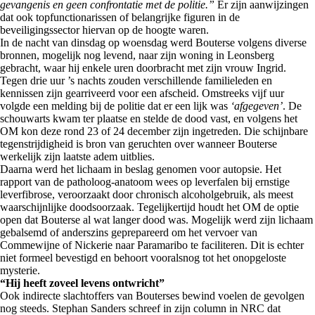
gevangenis en geen confrontatie met de politie.”
Er zijn aanwijzingen
dat ook topfunctionarissen of belangrijke figuren in de
beveiligingssector hiervan op de hoogte waren.
In de nacht van dinsdag op woensdag werd Bouterse volgens diverse
bronnen, mogelijk nog levend, naar zijn woning in Leonsberg
gebracht, waar hij enkele uren doorbracht met zijn vrouw Ingrid.
Tegen drie uur ’s nachts zouden verschillende familieleden en
kennissen zijn gearriveerd voor een afscheid. Omstreeks vijf uur
volgde een melding bij de politie dat er een lijk was
‘afgegeven’
. De
schouwarts kwam ter plaatse en stelde de dood vast, en volgens het
OM kon deze rond 23 of 24 december zijn ingetreden. Die schijnbare
tegenstrijdigheid is bron van geruchten over wanneer Bouterse
werkelijk zijn laatste adem uitblies.
Daarna werd het lichaam in beslag genomen voor autopsie. Het
rapport van de patholoog-anatoom wees op leverfalen bij ernstige
leverfibrose, veroorzaakt door chronisch alcoholgebruik, als meest
waarschijnlijke doodsoorzaak. Tegelijkertijd houdt het OM de optie
open dat Bouterse al wat langer dood was. Mogelijk werd zijn lichaam
gebalsemd of anderszins geprepareerd om het vervoer van
Commewijne of Nickerie naar Paramaribo te faciliteren. Dit is echter
niet formeel bevestigd en behoort vooralsnog tot het onopgeloste
mysterie.
“Hij heeft zoveel levens ontwricht”
Ook indirecte slachtoffers van Bouterses bewind voelen de gevolgen
nog steeds. Stephan Sanders schreef in zijn column in NRC dat