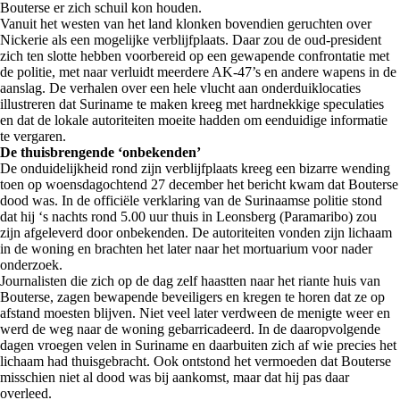
Bouterse er zich schuil kon houden.
Vanuit het westen van het land klonken bovendien geruchten over
Nickerie als een mogelijke verblijfplaats. Daar zou de oud-president
zich ten slotte hebben voorbereid op een gewapende confrontatie met
de politie, met naar verluidt meerdere AK-47’s en andere wapens in de
aanslag. De verhalen over een hele vlucht aan onderduiklocaties
illustreren dat Suriname te maken kreeg met hardnekkige speculaties
en dat de lokale autoriteiten moeite hadden om eenduidige informatie
te vergaren.
De thuisbrengende ‘onbekenden’
De onduidelijkheid rond zijn verblijfplaats kreeg een bizarre wending
toen op woensdagochtend 27 december het bericht kwam dat Bouterse
dood was. In de officiële verklaring van de Surinaamse politie stond
dat hij ‘s nachts rond 5.00 uur thuis in Leonsberg (Paramaribo) zou
zijn afgeleverd door onbekenden. De autoriteiten vonden zijn lichaam
in de woning en brachten het later naar het mortuarium voor nader
onderzoek.
Journalisten die zich op de dag zelf haastten naar het riante huis van
Bouterse, zagen bewapende beveiligers en kregen te horen dat ze op
afstand moesten blijven. Niet veel later verdween de menigte weer en
werd de weg naar de woning gebarricadeerd. In de daaropvolgende
dagen vroegen velen in Suriname en daarbuiten zich af wie precies het
lichaam had thuisgebracht. Ook ontstond het vermoeden dat Bouterse
misschien niet al dood was bij aankomst, maar dat hij pas daar
overleed.