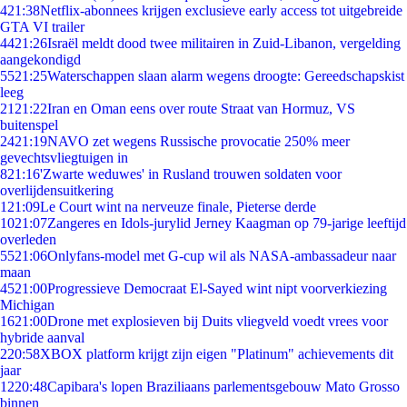
4
21:38
Netflix-abonnees krijgen exclusieve early access tot uitgebreide
GTA VI trailer
44
21:26
Israël meldt dood twee militairen in Zuid-Libanon, vergelding
aangekondigd
55
21:25
Waterschappen slaan alarm wegens droogte: Gereedschapskist
leeg
21
21:22
Iran en Oman eens over route Straat van Hormuz, VS
buitenspel
24
21:19
NAVO zet wegens Russische provocatie 250% meer
gevechtsvliegtuigen in
8
21:16
'Zwarte weduwes' in Rusland trouwen soldaten voor
overlijdensuitkering
1
21:09
Le Court wint na nerveuze finale, Pieterse derde
10
21:07
Zangeres en Idols-jurylid Jerney Kaagman op 79-jarige leeftijd
overleden
55
21:06
Onlyfans-model met G-cup wil als NASA-ambassadeur naar
maan
45
21:00
Progressieve Democraat El-Sayed wint nipt voorverkiezing
Michigan
16
21:00
Drone met explosieven bij Duits vliegveld voedt vrees voor
hybride aanval
2
20:58
XBOX platform krijgt zijn eigen "Platinum" achievements dit
jaar
12
20:48
Capibara's lopen Braziliaans parlementsgebouw Mato Grosso
binnen