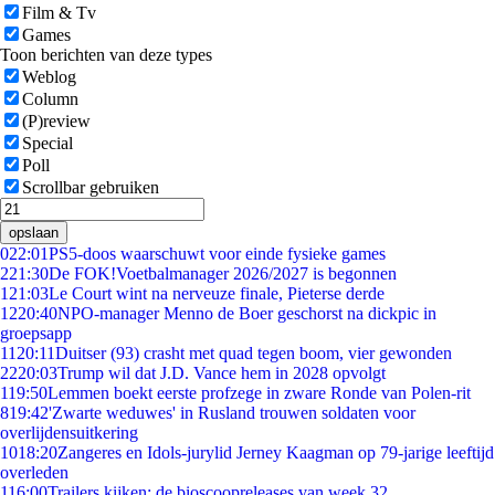
Film & Tv
Games
Toon berichten van deze types
Weblog
Column
(P)review
Special
Poll
Scrollbar gebruiken
opslaan
0
22:01
PS5-doos waarschuwt voor einde fysieke games
2
21:30
De FOK!Voetbalmanager 2026/2027 is begonnen
1
21:03
Le Court wint na nerveuze finale, Pieterse derde
12
20:40
NPO-manager Menno de Boer geschorst na dickpic in
groepsapp
11
20:11
Duitser (93) crasht met quad tegen boom, vier gewonden
22
20:03
Trump wil dat J.D. Vance hem in 2028 opvolgt
1
19:50
Lemmen boekt eerste profzege in zware Ronde van Polen-rit
8
19:42
'Zwarte weduwes' in Rusland trouwen soldaten voor
overlijdensuitkering
10
18:20
Zangeres en Idols-jurylid Jerney Kaagman op 79-jarige leeftijd
overleden
1
16:00
Trailers kijken: de bioscoopreleases van week 32