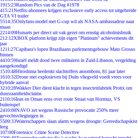
19
15:23
Random Pics van de Dag #1978
4
15:21
Netflix-abonnees krijgen exclusieve early access tot uitgebreide
GTA VI trailer
55
14:35
Onlyfans-model met G-cup wil als NASA-ambassadeur naar
maan
22
14:09
Huisarts per direct uit vak gezet om ernstig alcoholmisbruik
2
12:12
XBOX platform krijgt zijn eigen "Platinum" achievements dit
jaar
12
11:27
Capibara's lopen Braziliaans parlementsgebouw Mato Grosso
binnen
44
10:59
Israël meldt dood twee militairen in Zuid-Libanon, vergelding
aangekondigd
15
10:48
Hiroshima herdenkt slachtoffers atoombom, 81 jaar later
16
10:32
Drone met explosieven bij Duits vliegveld voedt vrees voor
hybride aanval
32
10:28
Wakker Dier dient klacht in tegen insectenfabriek Protix om
duurzaamheidsclaims
21
10:16
Iran en Oman eens over route Straat van Hormuz, VS
buitenspel
24
10:08
NAVO zet wegens Russische provocatie 250% meer
gevechtsvliegtuigen in
55
09:33
Waterschappen slaan alarm wegens droogte: Gereedschapskist
leeg
1
07:00
Forensics: Crime Scene Detective
23
06:40
Zorgmedewerkster die 's nachts haar vriend bezocht terecht