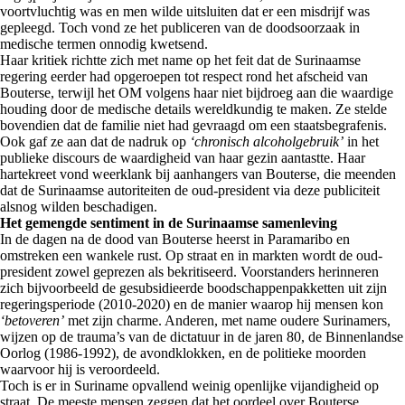
voortvluchtig was en men wilde uitsluiten dat er een misdrijf was
gepleegd. Toch vond ze het publiceren van de doodsoorzaak in
medische termen onnodig kwetsend.
Haar kritiek richtte zich met name op het feit dat de Surinaamse
regering eerder had opgeroepen tot respect rond het afscheid van
Bouterse, terwijl het OM volgens haar niet bijdroeg aan die waardige
houding door de medische details wereldkundig te maken. Ze stelde
bovendien dat de familie niet had gevraagd om een staatsbegrafenis.
Ook gaf ze aan dat de nadruk op
‘chronisch alcoholgebruik’
in het
publieke discours de waardigheid van haar gezin aantastte. Haar
hartekreet vond weerklank bij aanhangers van Bouterse, die meenden
dat de Surinaamse autoriteiten de oud-president via deze publiciteit
alsnog wilden beschadigen.
Het gemengde sentiment in de Surinaamse samenleving
In de dagen na de dood van Bouterse heerst in Paramaribo en
omstreken een wankele rust. Op straat en in markten wordt de oud-
president zowel geprezen als bekritiseerd. Voorstanders herinneren
zich bijvoorbeeld de gesubsidieerde boodschappenpakketten uit zijn
regeringsperiode (2010-2020) en de manier waarop hij mensen kon
‘betoveren’
met zijn charme. Anderen, met name oudere Surinamers,
wijzen op de trauma’s van de dictatuur in de jaren 80, de Binnenlandse
Oorlog (1986-1992), de avondklokken, en de politieke moorden
waarvoor hij is veroordeeld.
Toch is er in Suriname opvallend weinig openlijke vijandigheid op
straat. De meeste mensen zeggen dat het oordeel over Bouterse