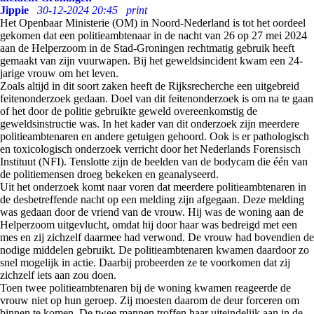
Jippie
30-12-2024 20:45
print
Het Openbaar Ministerie (OM) in Noord-Nederland is tot het oordeel
gekomen dat een politieambtenaar in de nacht van 26 op 27 mei 2024
aan de Helperzoom in de Stad-Groningen rechtmatig gebruik heeft
gemaakt van zijn vuurwapen. Bij het geweldsincident kwam een 24-
jarige vrouw om het leven.
Zoals altijd in dit soort zaken heeft de Rijksrecherche een uitgebreid
feitenonderzoek gedaan. Doel van dit feitenonderzoek is om na te gaan
of het door de politie gebruikte geweld overeenkomstig de
geweldsinstructie was. In het kader van dit onderzoek zijn meerdere
politieambtenaren en andere getuigen gehoord. Ook is er pathologisch
en toxicologisch onderzoek verricht door het Nederlands Forensisch
Instituut (NFI). Tenslotte zijn de beelden van de bodycam die één van
de politiemensen droeg bekeken en geanalyseerd.
Uit het onderzoek komt naar voren dat meerdere politieambtenaren in
de desbetreffende nacht op een melding zijn afgegaan. Deze melding
was gedaan door de vriend van de vrouw. Hij was de woning aan de
Helperzoom uitgevlucht, omdat hij door haar was bedreigd met een
mes en zij zichzelf daarmee had verwond. De vrouw had bovendien de
nodige middelen gebruikt. De politieambtenaren kwamen daardoor zo
snel mogelijk in actie. Daarbij probeerden ze te voorkomen dat zij
zichzelf iets aan zou doen.
Toen twee politieambtenaren bij de woning kwamen reageerde de
vrouw niet op hun geroep. Zij moesten daarom de deur forceren om
binnen te komen. De twee mannen troffen haar uiteindelijk aan in de