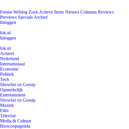
Forum
Weblog
Zoek
Actieve Items
Nieuws
Columns
Reviews
Previews
Specials
Archief
Inloggen
fok.nl
Inloggen
fok.nl
Actueel
Nederland
Internationaal
Economie
Politiek
Tech
Showbiz en Gossip
Opmerkelijk
Entertainment
Showbiz en Gossip
Muziek
Film
Televisie
Media & Cultuur
Bioscoopagenda