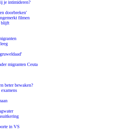
ij je intimideren?
pen doorbreken'
ongemerkt filmen
blijft
migranten
 leeg
'gruweldaad'
onder migranten Ceuta
en beter bewaken?
e examens
maan
agwater
suitkering
oorte in VS