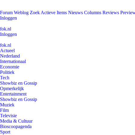
Forum
Weblog
Zoek
Actieve Items
Nieuws
Columns
Reviews
Previe
Inloggen
fok.nl
Inloggen
fok.nl
Actueel
Nederland
Internationaal
Economie
Politiek
Tech
Showbiz en Gossip
Opmerkelijk
Entertainment
Showbiz en Gossip
Muziek
Film
Televisie
Media & Cultuur
Bioscoopagenda
Sport