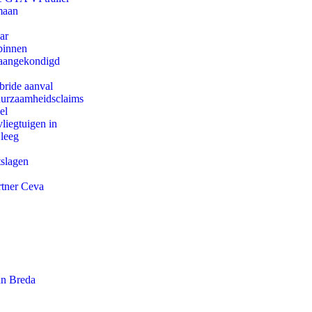
maan
ar
binnen
g aangekondigd
bride aanval
duurzaamheidsclaims
el
iegtuigen in
 leeg
tslagen
rtner Ceva
an Breda