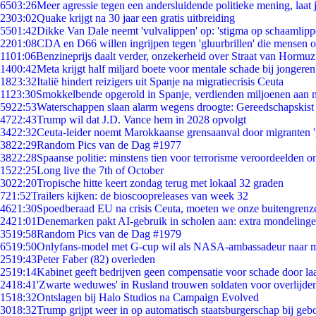
65
03:26
Meer agressie tegen een andersluidende politieke mening, laat j
23
03:02
Quake krijgt na 30 jaar een gratis uitbreiding
55
01:42
Dikke Van Dale neemt 'vulvalippen' op: 'stigma op schaamlip
22
01:08
CDA en D66 willen ingrijpen tegen 'gluurbrillen' die mensen 
11
01:06
Benzineprijs daalt verder, onzekerheid over Straat van Hormuz 
14
00:42
Meta krijgt half miljard boete voor mentale schade bij jongeren
18
23:32
Italië hindert reizigers uit Spanje na migratiecrisis Ceuta
11
23:30
Smokkelbende opgerold in Spanje, verdienden miljoenen aan 
59
22:53
Waterschappen slaan alarm wegens droogte: Gereedschapskist
47
22:43
Trump wil dat J.D. Vance hem in 2028 opvolgt
34
22:32
Ceuta-leider noemt Marokkaanse grensaanval door migranten 
38
22:29
Random Pics van de Dag #1977
38
22:28
Spaanse politie: minstens tien voor terrorisme veroordeelden 
15
22:25
Long live the 7th of October
30
22:20
Tropische hitte keert zondag terug met lokaal 32 graden
7
21:52
Trailers kijken: de bioscoopreleases van week 32
46
21:30
Spoedberaad EU na crisis Ceuta, moeten we onze buitengrenz
24
21:01
Denemarken pakt AI-gebruik in scholen aan: extra mondeling
35
19:58
Random Pics van de Dag #1979
65
19:50
Onlyfans-model met G-cup wil als NASA-ambassadeur naar 
25
19:43
Peter Faber (82) overleden
25
19:14
Kabinet geeft bedrijven geen compensatie voor schade door la
24
18:41
'Zwarte weduwes' in Rusland trouwen soldaten voor overlijden
15
18:32
Ontslagen bij Halo Studios na Campaign Evolved
30
18:32
Trump grijpt weer in op automatisch staatsburgerschap bij geb