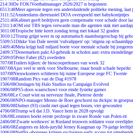
2
14:30
De FOK!Voetbalmanager 2026/2027 is begonnen
65
13:48
Meer agressie tegen een andersluidende politieke mening, laat j
31
11:52
Amsterdams dierenasiel DOA overspoeld met babykonijntjes
25
11:46
Kabinet geeft bedrijven geen compensatie voor schade door la
23
11:14
OM eist TBS tegen verwarde man die agenten stak met aardap
30
11:08
Tropische hitte keert zondag terug met lokaal 32 graden
30
10:12
Trump grijpt weer in op automatisch staatsburgerschap bij geb
55
09:51
Dikke Van Dale neemt 'vulvalippen' op: 'stigma op schaamlip
14
09:40
Meta krijgt half miljard boete voor mentale schade bij jongeren
24
09:37
Denemarken pakt AI-gebruik in scholen aan: extra mondeling
25
09:05
Peter Faber (82) overleden
7
07/08
Trailers kijken: de bioscoopreleases van week 32
0
07/08
Ajax veel te sterk voor Shelbourne, maar houdt schade beperkt
1
07/08
Nieuwkomers schitteren bij ruime Europese zege FC Twente
19
07/08
Random Pics van de Dag #1978
15
06/08
Ontslagen bij Halo Studios na Campaign Evolved
19
06/08
PS5-doos waarschuwt voor einde fysieke games
2
06/08
Le Court wint na nerveuze finale, Pieterse derde
29
06/08
NPO-manager Menno de Boer geschorst na dickpic in groeps
38
06/08
Duitser (93) crasht met quad tegen boom, vier gewonden
47
06/08
Trump wil dat J.D. Vance hem in 2028 opvolgt
1
06/08
Lemmen boekt eerste profzege in zware Ronde van Polen-rit
24
06/08
'Zwarte weduwes' in Rusland trouwen soldaten voor overlijden
14
06/08
Zangeres en Idols-jurylid Jerney Kaagman op 79-jarige leeftij
10
06/08
Netflix-abonnees krijgen exclusieve early access tot uitgebreid