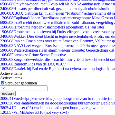
65
06/08
Onlyfans-model met G-cup wil als NASA-ambassadeur naar 
24
06/08
Huisarts per direct uit vak gezet om ernstig alcoholmisbruik
3
06/08
XBOX platform krijgt zijn eigen "Platinum" achievements dit ja
12
06/08
Capibara's lopen Braziliaans parlementsgebouw Mato Grosso 
69
06/08
Israël meldt dood twee militairen in Zuid-Libanon, vergeldin
15
06/08
Hiroshima herdenkt slachtoffers atoombom, 81 jaar later
19
06/08
Drone met explosieven bij Duits vliegveld voedt vrees voor hy
34
06/08
Wakker Dier dient klacht in tegen insectenfabriek Protix om 
22
06/08
Iran en Oman eens over route Straat van Hormuz, VS buitensp
26
06/08
NAVO zet wegens Russische provocatie 250% meer gevechtsvl
59
06/08
Waterschappen slaan alarm wegens droogte: Gereedschapskist
1
06/08
Forensics: Crime Scene Detective
23
06/08
Zorgmedewerkster die 's nachts haar vriend bezocht terecht on
38
06/08
Random Pics van de Dag #1977
18
05/08
Datalek bij Bol en de Bijenkorf na cyberaanval op logistiek pa
Actieve items
Actieve items
Scrollbar gebruiken
opslaan
30
06:41
Voedselprijzen wereldwijd op hoogste niveau in ruim drie jaar
20
06:36
Vier aanhoudingen na doodsbedreiging burgemeester Depla v
38
05:41
Duitser (93) crasht met quad tegen boom, vier gewonden
12
03:57
VrijMiBabes #316 (not very sfw!)