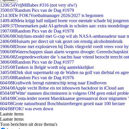
12
06:54
VrijMiBabes #316 (not very sfw!)
35
00:07
Random Pics van de Dag #1979
2
14:30
De FOK!Voetbalmanager 2026/2027 is begonnen
14
09:40
Meta krijgt half miljard boete voor mentale schade bij jongeren
24
09:37
Denemarken pakt AI-gebruik in scholen aan: extra mondeling
19
07/08
Random Pics van de Dag #1978
65
06/08
Onlyfans-model met G-cup wil als NASA-ambassadeur naar 
24
06/08
Huisarts per direct uit vak gezet om ernstig alcoholmisbruik
19
06/08
Drone met explosieven bij Duits vliegveld voedt vrees voor hy
59
06/08
Waterschappen slaan alarm wegens droogte: Gereedschapskist
23
06/08
Zorgmedewerkster die 's nachts haar vriend bezocht terecht on
38
06/08
Random Pics van de Dag #1977
21
05/08
Tanken in België wordt nóg aantrekkelijker
34
05/08
Dirk sluit supermarkt op de Wallen na golf van diefstal en agre
12
05/08
Random Pics van de Dag #1976
6
04/08
Kraftwerk brengt ruimteschip terug naar Eindhoven
20
04/08
Apple vecht Britse eis tot inbouwen backdoor in iCloud aan
85
04/08
'Witte' mannen discrimineren is volgens OM geen enkel probl
34
04/08
Ceuta-leider noemt Marokkaanse grensaanval door migranten 
6
04/08
Grote natuurbrand Boschhuizerbergen groeit naar 100 hectare
6
04/08
FOK! was even down
Laatste items
Laatste items
Toon berichten uit deze thema's