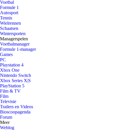
Voetbal
Formule 1
Autosport
Tennis
Wielrennen
Schaatsen
Wintersporten
Managerspelen
Voetbalmanager
Formule 1-manager
Games
PC
Playstation 4
Xbox One
Nintendo Switch
Xbox Series X|S
PlayStation 5
Film & TV
Film
Televisie
Trailers en Videos
Bioscoopagenda
Forum
Meer
Weblog