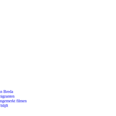
an Breda
migranten
ongemerkt filmen
lijft