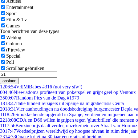
Actueel
Entertainment
Sport
Film & Tv
Games
Toon berichten van deze types
Weblog
Column
(P)review
Special
Poll
Scrollbar gebruiken
opslaan
12
06:54
VrijMiBabes #316 (not very sfw!)
0
04:46
Niewiadoma profiteert van pokerspel en grijpt geel op Ventoux
35
00:07
Random Pics van de Dag #1979
18
18:47
Italië hindert reizigers uit Spanje na migratiecrisis Ceuta
20
18:31
Vier aanhoudingen na doodsbedreiging burgemeester Depla v
11
18:26
Smokkelbende opgerold in Spanje, verdienden miljoenen aan 
22
18:08
CDA en D66 willen ingrijpen tegen 'gluurbrillen' die mensen 
11
17:56
Benzineprijs daalt verder, onzekerheid over Straat van Hormuz b
30
17:47
Voedselprijzen wereldwijd op hoogste niveau in ruim drie jaar
23
14:33
Quake krijgt na 30 jaar een gratis uitbreiding