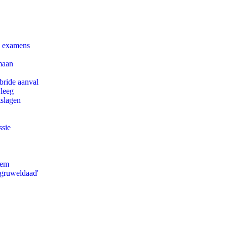
e examens
maan
bride aanval
 leeg
tslagen
ssie
eem
'gruweldaad'