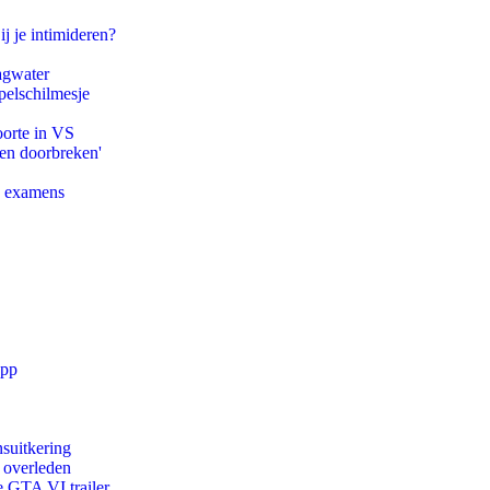
ij je intimideren?
agwater
pelschilmesje
oorte in VS
pen doorbreken'
e examens
app
suitkering
d overleden
e GTA VI trailer