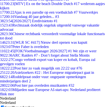
117
00:23
[MTV] Ex on the beach Double Dutch #17 wederom aapjes
kijken
177
00:22
Ajax is een parodie op een voetbalclub #7 Vuurwerkjes
172
00:16
Vandaag 40 jaar geleden... #3
38
23:54
[2026/2027] Eredivisietoto #1
15
23:43
Rechtszaak dodelijk ongeluk uitgesteld vanwege vakantie
advocaat
28
23:36
Chinese rechtbank veroordeelt voormalige lokale functionaris
tot dood
146
23:31
[WLR SC #417] Nieuw deel openen was kaputt
19
23:07
Peter Faber is overleden
110
22:45
[FOK!Voetbalmanager 2026/2027] #1 We zijn er weer
90
22:36
ARC Raiders #7 - Don’t forget about Stella Montis
32
22:27
Congo verbiedt export van koper en kobalt, Europa zal
gevolgen voelen
182
22:22
Post hier zo vaak mogelijk om 22:22 uur #76
251
22:20
Asielzoekers #22 : Het Europese migratiepact gaat in
68
22:14
Roddelpraat onder vuur: ongepaste opmerkingen
minderjarigen deel 2
280
22:06
Post hier pas overleden muzikanten #32
18
22:03
Miljarden naar Europese AI-start-ups: Nederland profiteert
flink mee
Nederland
Nederland