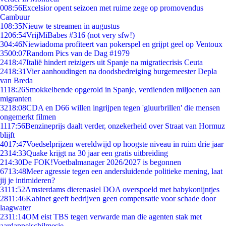
0
08:56
Excelsior opent seizoen met ruime zege op promovendus
Cambuur
1
08:35
Nieuw te streamen in augustus
12
06:54
VrijMiBabes #316 (not very sfw!)
3
04:46
Niewiadoma profiteert van pokerspel en grijpt geel op Ventoux
35
00:07
Random Pics van de Dag #1979
24
18:47
Italië hindert reizigers uit Spanje na migratiecrisis Ceuta
24
18:31
Vier aanhoudingen na doodsbedreiging burgemeester Depla
van Breda
11
18:26
Smokkelbende opgerold in Spanje, verdienden miljoenen aan
migranten
32
18:08
CDA en D66 willen ingrijpen tegen 'gluurbrillen' die mensen
ongemerkt filmen
11
17:56
Benzineprijs daalt verder, onzekerheid over Straat van Hormuz
blijft
40
17:47
Voedselprijzen wereldwijd op hoogste niveau in ruim drie jaar
23
14:33
Quake krijgt na 30 jaar een gratis uitbreiding
2
14:30
De FOK!Voetbalmanager 2026/2027 is begonnen
67
13:48
Meer agressie tegen een andersluidende politieke mening, laat
jij je intimideren?
31
11:52
Amsterdams dierenasiel DOA overspoeld met babykonijntjes
28
11:46
Kabinet geeft bedrijven geen compensatie voor schade door
laagwater
23
11:14
OM eist TBS tegen verwarde man die agenten stak met
aardappelschilmesje