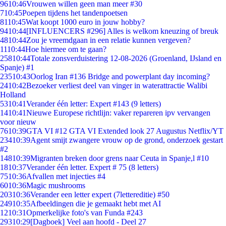
96
10:46
Vrouwen willen geen man meer #30
7
10:45
Poepen tijdens het tandenpoetsen
81
10:45
Wat koopt 1000 euro in jouw hobby?
94
10:44
[INFLUENCERS #296] Alles is welkom kneuzing of breuk
48
10:44
Zou je vreemdgaan in een relatie kunnen vergeven?
11
10:44
Hoe hiermee om te gaan?
258
10:44
Totale zonsverduistering 12-08-2026 (Groenland, IJsland en
Spanje) #1
235
10:43
Oorlog Iran #136 Bridge and powerplant day incoming?
24
10:42
Bezoeker verliest deel van vinger in waterattractie Walibi
Holland
53
10:41
Verander één letter: Expert #143 (9 letters)
14
10:41
Nieuwe Europese richtlijn: vaker repareren ipv vervangen
voor nieuw
76
10:39
GTA VI #12 GTA VI Extended look 27 Augustus Netflix/YT
234
10:39
Agent smijt zwangere vrouw op de grond, onderzoek gestart
#2
148
10:39
Migranten breken door grens naar Ceuta in Spanje,l #10
18
10:37
Verander één letter. Expert # 75 (8 letters)
75
10:36
Afvallen met injecties #4
60
10:36
Magic mushrooms
203
10:36
Verander een letter expert (7lettereditie) #50
249
10:35
Afbeeldingen die je gemaakt hebt met AI
12
10:31
Opmerkelijke foto's van Funda #243
293
10:29
[Dagboek] Veel aan hoofd - Deel 27