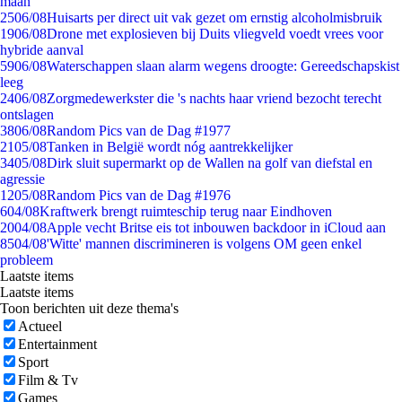
maan
25
06/08
Huisarts per direct uit vak gezet om ernstig alcoholmisbruik
19
06/08
Drone met explosieven bij Duits vliegveld voedt vrees voor
hybride aanval
59
06/08
Waterschappen slaan alarm wegens droogte: Gereedschapskist
leeg
24
06/08
Zorgmedewerkster die 's nachts haar vriend bezocht terecht
ontslagen
38
06/08
Random Pics van de Dag #1977
21
05/08
Tanken in België wordt nóg aantrekkelijker
34
05/08
Dirk sluit supermarkt op de Wallen na golf van diefstal en
agressie
12
05/08
Random Pics van de Dag #1976
6
04/08
Kraftwerk brengt ruimteschip terug naar Eindhoven
20
04/08
Apple vecht Britse eis tot inbouwen backdoor in iCloud aan
85
04/08
'Witte' mannen discrimineren is volgens OM geen enkel
probleem
Laatste items
Laatste items
Toon berichten uit deze thema's
Actueel
Entertainment
Sport
Film & Tv
Games