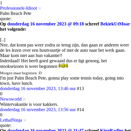
1
Professionele-Idioot
Palm Beach Pete
quote:
Op
donderdag 16 november 2023 @ 09:18
schreef
BekiekUtMoar
het volgende:
[..]
Nee, dat komt pas weer zodra ze terug zijn, dan gaan ze anderen weer
de les lezen over een houtvuurtje of met de auto naar het werk gaan.
Maar kom niet aan hun vakantie!!
Inderdaad! Het heeft goed gewaaid dus er ligt genoeg, het
stookseizoen is weer begonnen
Morgen maar beginnen :D
I'm just Palm Beach Pete, gonna play some tennis today, going into
town, have lunch.
donderdag 16 november 2023, 13:46 uur
#13
0
Newsworld
Wintervakantie is voor kakkers.
donderdag 16 november 2023, 13:56 uur
#14
0
LethalNinja
quote:
Op
donderdag 16 november 2023 @ 11:47
schreef
KingRadler
het