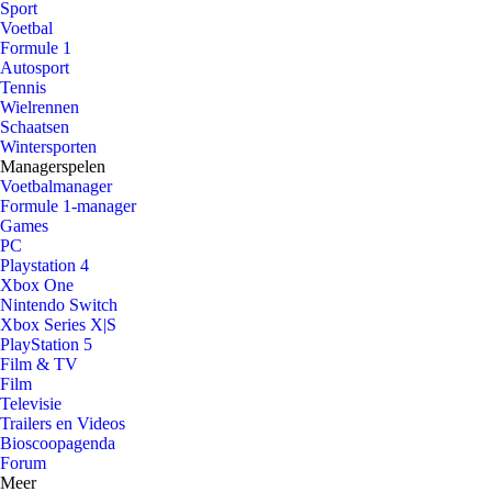
Sport
Voetbal
Formule 1
Autosport
Tennis
Wielrennen
Schaatsen
Wintersporten
Managerspelen
Voetbalmanager
Formule 1-manager
Games
PC
Playstation 4
Xbox One
Nintendo Switch
Xbox Series X|S
PlayStation 5
Film & TV
Film
Televisie
Trailers en Videos
Bioscoopagenda
Forum
Meer