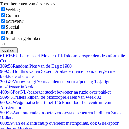
Toon berichten van deze types
Weblog
Column
(P)review
Special
Poll
Scrollbar gebruiken
opslaan
6
10:16
EU bekritiseert Meta en TikTok om verspreiden desinformatie
Ceuta
3
09:56
Random Pics van de Dag #1980
9
09:53
Houthi's vallen Saoedi-Arabië en Jemen aan, dreigen met
blokkade olieroute
2
09:49
Vrouw krijgt 30 maanden cel voor afpersing 12-jarige
misdienaar in kerk
4
09:46
PostNL-bezorger steekt bewoner na ruzie over pakket
5
09:45
Trailers kijken: de bioscoopreleases van week 32
6
09:32
Wegpiraat scheurt met 146 km/u door het centrum van
Amsterdam
5
09:28
Aanhoudende droogte veroorzaakt scheuren in dijken Zuid-
Holland
0
08:59
Van de Zandschulp overleeft matchpoints, ook Griekspoor
verder in Montreal