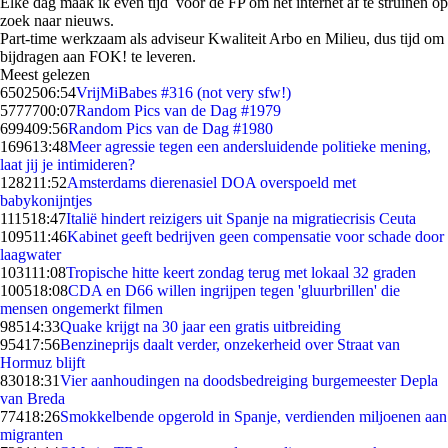
Elke dag maak ik even tijd voor de FP om het internet af te struinen op
zoek naar nieuws.
Part-time werkzaam als adviseur Kwaliteit Arbo en Milieu, dus tijd om
bijdragen aan FOK! te leveren.
Meest gelezen
65025
06:54
VrijMiBabes #316 (not very sfw!)
57777
00:07
Random Pics van de Dag #1979
6994
09:56
Random Pics van de Dag #1980
1696
13:48
Meer agressie tegen een andersluidende politieke mening,
laat jij je intimideren?
1282
11:52
Amsterdams dierenasiel DOA overspoeld met
babykonijntjes
1115
18:47
Italië hindert reizigers uit Spanje na migratiecrisis Ceuta
1095
11:46
Kabinet geeft bedrijven geen compensatie voor schade door
laagwater
1031
11:08
Tropische hitte keert zondag terug met lokaal 32 graden
1005
18:08
CDA en D66 willen ingrijpen tegen 'gluurbrillen' die
mensen ongemerkt filmen
985
14:33
Quake krijgt na 30 jaar een gratis uitbreiding
954
17:56
Benzineprijs daalt verder, onzekerheid over Straat van
Hormuz blijft
830
18:31
Vier aanhoudingen na doodsbedreiging burgemeester Depla
van Breda
774
18:26
Smokkelbende opgerold in Spanje, verdienden miljoenen aan
migranten