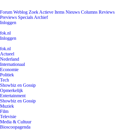
Forum
Weblog
Zoek
Actieve Items
Nieuws
Columns
Reviews
Previews
Specials
Archief
Inloggen
fok.nl
Inloggen
fok.nl
Actueel
Nederland
Internationaal
Economie
Politiek
Tech
Showbiz en Gossip
Opmerkelijk
Entertainment
Showbiz en Gossip
Muziek
Film
Televisie
Media & Cultuur
Bioscoopagenda