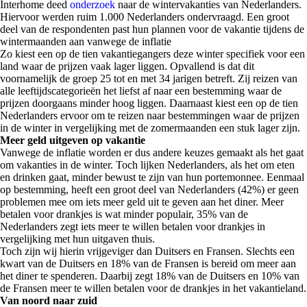
Interhome deed
onderzoek
naar de wintervakanties van Nederlanders.
Hiervoor werden ruim 1.000 Nederlanders ondervraagd. Een groot
deel van de respondenten past hun plannen voor de vakantie tijdens de
wintermaanden aan vanwege de inflatie
Zo kiest een op de tien vakantiegangers deze winter specifiek voor een
land waar de prijzen vaak lager liggen. Opvallend is dat dit
voornamelijk de groep 25 tot en met 34 jarigen betreft. Zij reizen van
alle leeftijdscategorieën het liefst af naar een bestemming waar de
prijzen doorgaans minder hoog liggen. Daarnaast kiest een op de tien
Nederlanders ervoor om te reizen naar bestemmingen waar de prijzen
in de winter in vergelijking met de zomermaanden een stuk lager zijn.
Meer geld uitgeven op vakantie
Vanwege de inflatie worden er dus andere keuzes gemaakt als het gaat
om vakanties in de winter. Toch lijken Nederlanders, als het om eten
en drinken gaat, minder bewust te zijn van hun portemonnee. Eenmaal
op bestemming, heeft een groot deel van Nederlanders (42%) er geen
problemen mee om iets meer geld uit te geven aan het diner. Meer
betalen voor drankjes is wat minder populair, 35% van de
Nederlanders zegt iets meer te willen betalen voor drankjes in
vergelijking met hun uitgaven thuis.
Toch zijn wij hierin vrijgeviger dan Duitsers en Fransen. Slechts een
kwart van de Duitsers en 18% van de Fransen is bereid om meer aan
het diner te spenderen. Daarbij zegt 18% van de Duitsers en 10% van
de Fransen meer te willen betalen voor de drankjes in het vakantieland.
Van noord naar zuid