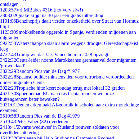
ontslagen
12
03:57
VrijMiBabes #316 (not very sfw!)
23
03:02
Quake krijgt na 30 jaar een gratis uitbreiding
11
01:06
Benzineprijs daalt verder, onzekerheid over Straat van Hormuz
blijft
11
23:30
Smokkelbende opgerold in Spanje, verdienden miljoenen aan
migranten
59
22:53
Waterschappen slaan alarm wegens droogte: Gereedschapskist
leeg
47
22:43
Trump wil dat J.D. Vance hem in 2028 opvolgt
34
22:32
Ceuta-leider noemt Marokkaanse grensaanval door migranten
'gruweldaad'
38
22:29
Random Pics van de Dag #1977
38
22:28
Spaanse politie: minstens tien voor terrorisme veroordeelden
onder migranten Ceuta
30
22:20
Tropische hitte keert zondag terug met lokaal 32 graden
46
21:30
Spoedberaad EU na crisis Ceuta, moeten we onze
buitengrenzen beter bewaken?
20
21:01
Denemarken pakt AI-gebruik in scholen aan: extra mondelinge
examens
35
19:58
Random Pics van de Dag #1979
25
19:43
Peter Faber (82) overleden
24
18:41
'Zwarte weduwes' in Rusland trouwen soldaten voor
overlijdensuitkering
15
18:32
Ontslagen bij Halo Studios na Campaign Evolved