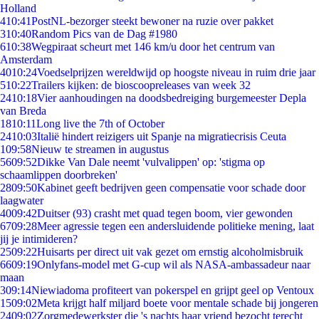
Holland
4
10:41
PostNL-bezorger steekt bewoner na ruzie over pakket
3
10:40
Random Pics van de Dag #1980
6
10:38
Wegpiraat scheurt met 146 km/u door het centrum van
Amsterdam
40
10:24
Voedselprijzen wereldwijd op hoogste niveau in ruim drie jaar
5
10:22
Trailers kijken: de bioscoopreleases van week 32
24
10:18
Vier aanhoudingen na doodsbedreiging burgemeester Depla
van Breda
18
10:11
Long live the 7th of October
24
10:03
Italië hindert reizigers uit Spanje na migratiecrisis Ceuta
1
09:58
Nieuw te streamen in augustus
56
09:52
Dikke Van Dale neemt 'vulvalippen' op: 'stigma op
schaamlippen doorbreken'
28
09:50
Kabinet geeft bedrijven geen compensatie voor schade door
laagwater
40
09:42
Duitser (93) crasht met quad tegen boom, vier gewonden
67
09:28
Meer agressie tegen een andersluidende politieke mening, laat
jij je intimideren?
25
09:22
Huisarts per direct uit vak gezet om ernstig alcoholmisbruik
66
09:19
Onlyfans-model met G-cup wil als NASA-ambassadeur naar
maan
3
09:14
Niewiadoma profiteert van pokerspel en grijpt geel op Ventoux
15
09:02
Meta krijgt half miljard boete voor mentale schade bij jongeren
24
09:02
Zorgmedewerkster die 's nachts haar vriend bezocht terecht