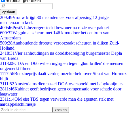
Scrollbar gebruiken
opslaan
2
09:49
Vrouw krijgt 30 maanden cel voor afpersing 12-jarige
misdienaar in kerk
4
09:46
PostNL-bezorger steekt bewoner na ruzie over pakket
6
09:32
Wegpiraat scheurt met 146 km/u door het centrum van
Amsterdam
5
09:28
Aanhoudende droogte veroorzaakt scheuren in dijken Zuid-
Holland
24
18:31
Vier aanhoudingen na doodsbedreiging burgemeester Depla
van Breda
31
18:08
CDA en D66 willen ingrijpen tegen 'gluurbrillen' die mensen
ongemerkt filmen
11
17:56
Benzineprijs daalt verder, onzekerheid over Straat van Hormuz
blijft
31
11:52
Amsterdams dierenasiel DOA overspoeld met babykonijntjes
28
11:46
Kabinet geeft bedrijven geen compensatie voor schade door
laagwater
23
11:14
OM eist TBS tegen verwarde man die agenten stak met
aardappelschilmesje