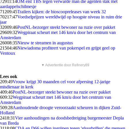
729
11:14
OM eist TBS tegen verwarde man die agenten stak met
aardappelschilmesje
712
09:45
Trailers kijken: de bioscoopreleases van week 32
702
17:47
Voedselprijzen wereldwijd op hoogste niveau in ruim drie
jaar
320
09:46
PostNL-bezorger steekt bewoner na ruzie over pakket
296
09:32
Wegpiraat scheurt met 146 km/u door het centrum van
Amsterdam
260
08:35
Nieuw te streamen in augustus
215
04:46
Niewiadoma profiteert van pokerspel en grijpt geel op
Ventoux
▼ Advertentie door Refinery89
Lees ook
2
09:49
Vrouw krijgt 30 maanden cel voor afpersing 12-jarige
misdienaar in kerk
4
09:46
PostNL-bezorger steekt bewoner na ruzie over pakket
6
09:32
Wegpiraat scheurt met 146 km/u door het centrum van
Amsterdam
5
09:28
Aanhoudende droogte veroorzaakt scheuren in dijken Zuid-
Holland
24
18:31
Vier aanhoudingen na doodsbedreiging burgemeester Depla
van Breda
31
18:08
CDA en D66 willen ingrijpen tegen 'gluurbrillen' die mensen