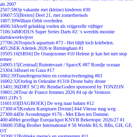
als 2007
25
07:58
Op vakantie met (kleine) kinderen #30
106
07:55
[Breien] Deel 21, met zomerbreisels
18
07:39
William Orbit overleden
46
06:34
Jezelf gelukkig voelen als vrijgezelle vijftiger
71
06:34
MODUS Super Series Darts #2: 's werelds mooiste
dartskweekvijver
277
06:26
Tropisch aquarium #73 - Het blijft toch kriebelen.
4
05:26
EK Atletiek 2026 te Birmingham #1
195
05:16
[SBS6] De Oranjezomer #10 Helene je kan het niet stop
ermee
249
05:15
[Centraal] Ruimtevaart / SpaceX #87 Rondje oceaan
233
04:34
Israel en Gaza #17
30
02:39
Transfergeruchten en contractverlenging #83
160
02:32
Oorlog in Oekraïne #1318 Drone baby drone
134
01:36
[DRT SC] #6: RendacGoden sponsored by TONZON
198
01:28
Tour de France femmes 2026 #4 op de Ventoux
6
01:21
Ps 5
116
01:03
[DAGBOEK] De weg naar balans #12
173
00:47
[Keuken Kampioen Divisie] #44 Vitesse mag weg
273
00:44
De Avondetappe #176 - Met Ellen ten Damme.
4
00:40
Het gezellige Eurojackpot KNVB Bekertopic 2026/27 #1
186
00:35
Big Brother International # 56 Worlds RLS, BBs, GH, GF,
OT
202
00:32
Politieke meme's en spotprenten #11