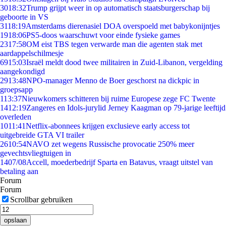
30
18:32
Trump grijpt weer in op automatisch staatsburgerschap bij
geboorte in VS
31
18:19
Amsterdams dierenasiel DOA overspoeld met babykonijntjes
19
18:06
PS5-doos waarschuwt voor einde fysieke games
23
17:58
OM eist TBS tegen verwarde man die agenten stak met
aardappelschilmesje
69
15:03
Israël meldt dood twee militairen in Zuid-Libanon, vergelding
aangekondigd
29
13:48
NPO-manager Menno de Boer geschorst na dickpic in
groepsapp
1
13:37
Nieuwkomers schitteren bij ruime Europese zege FC Twente
14
12:19
Zangeres en Idols-jurylid Jerney Kaagman op 79-jarige leeftijd
overleden
10
11:41
Netflix-abonnees krijgen exclusieve early access tot
uitgebreide GTA VI trailer
26
10:54
NAVO zet wegens Russische provocatie 250% meer
gevechtsvliegtuigen in
14
07/08
Accell, moederbedrijf Sparta en Batavus, vraagt uitstel van
betaling aan
Forum
Forum
Scrollbar gebruiken
opslaan