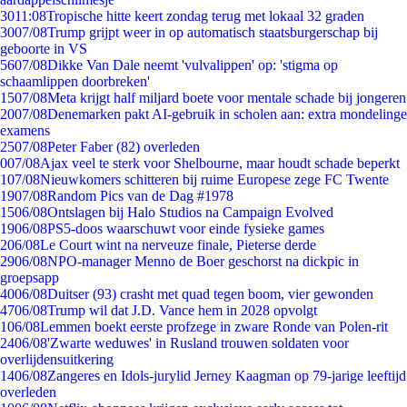
30
11:08
Tropische hitte keert zondag terug met lokaal 32 graden
30
07/08
Trump grijpt weer in op automatisch staatsburgerschap bij
geboorte in VS
56
07/08
Dikke Van Dale neemt 'vulvalippen' op: 'stigma op
schaamlippen doorbreken'
15
07/08
Meta krijgt half miljard boete voor mentale schade bij jongeren
20
07/08
Denemarken pakt AI-gebruik in scholen aan: extra mondelinge
examens
25
07/08
Peter Faber (82) overleden
0
07/08
Ajax veel te sterk voor Shelbourne, maar houdt schade beperkt
1
07/08
Nieuwkomers schitteren bij ruime Europese zege FC Twente
19
07/08
Random Pics van de Dag #1978
15
06/08
Ontslagen bij Halo Studios na Campaign Evolved
19
06/08
PS5-doos waarschuwt voor einde fysieke games
2
06/08
Le Court wint na nerveuze finale, Pieterse derde
29
06/08
NPO-manager Menno de Boer geschorst na dickpic in
groepsapp
40
06/08
Duitser (93) crasht met quad tegen boom, vier gewonden
47
06/08
Trump wil dat J.D. Vance hem in 2028 opvolgt
1
06/08
Lemmen boekt eerste profzege in zware Ronde van Polen-rit
24
06/08
'Zwarte weduwes' in Rusland trouwen soldaten voor
overlijdensuitkering
14
06/08
Zangeres en Idols-jurylid Jerney Kaagman op 79-jarige leeftijd
overleden