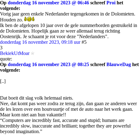
Op
donderdag 16 november 2023 @ 06:46
schreef
Proi
het
volgende:
Vorig jaar geen enkele Nederlander tegengekomen in de Dolomieten.
Houden zo.
Ik ben de afgelopen 10 jaar over de gele nummerborden gestruikeld in
de Dolomieten. Hopelijk gaan ze weer allemaal terug richting
Oostenrijk. Je schaamt je rot voor deze "Nederlanders".
donderdag 16 november 2023, 09:18 uur
#5
3
BekiekUtMoar
quote:
Op
donderdag 16 november 2023 @ 08:25
schreef
BlauweDag
het
volgende:
[..]
Dat boeit dit slag volk helemaal niets.
Nee, dat komt pas weer zodra ze terug zijn, dan gaan ze anderen weer
de les lezen over een houtvuurtje of met de auto naar het werk gaan.
Maar kom niet aan hun vakantie!!
“Computers are incredibly fast, accurate and stupid; humans are
incredibly slow, inaccurate and brilliant; together they are powerful
beyond imagination.”