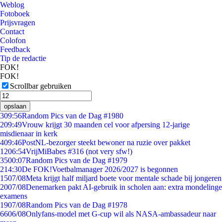
Weblog
Fotoboek
Prijsvragen
Contact
Colofon
Feedback
Tip de redactie
FOK!
FOK!
Scrollbar gebruiken
opslaan
3
09:56
Random Pics van de Dag #1980
2
09:49
Vrouw krijgt 30 maanden cel voor afpersing 12-jarige
misdienaar in kerk
4
09:46
PostNL-bezorger steekt bewoner na ruzie over pakket
12
06:54
VrijMiBabes #316 (not very sfw!)
35
00:07
Random Pics van de Dag #1979
2
14:30
De FOK!Voetbalmanager 2026/2027 is begonnen
15
07/08
Meta krijgt half miljard boete voor mentale schade bij jongeren
20
07/08
Denemarken pakt AI-gebruik in scholen aan: extra mondelinge
examens
19
07/08
Random Pics van de Dag #1978
66
06/08
Onlyfans-model met G-cup wil als NASA-ambassadeur naar