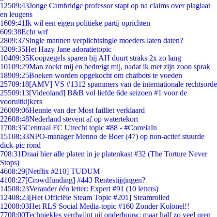
125
09:43
Jonge Cambridge professor stapt op na claims over plagiaat
en leugens
16
09:41
Ik wil een eigen politieke partij oprichten
6
09:38
Echt wrf
28
09:37
Single mannen verplichtsingle moeders laten daten?
32
09:35
Het Hazy Jane adoratietopic
104
09:35
Koopzegels sparen bij AH duurt straks 2x zo lang
101
09:29
Man zoekt mij en bedreigt mij, nadat ik met zijn zoon sprak
189
09:25
Boeken worden opgekocht om chatbots te voeden
257
09:18
[AMV] VS #1312 spammers van de internationale rechtsorde
255
09:13
[Videoland] B&B vol liefde 6de seizoen #1 voor de
vooruitkijkers
260
09:06
Hennie van der Most failliet verklaard
226
08:48
Nederland stevent af op watertekort
17
08:35
Centraal FC Utrecht topic #88 - #CorreiaIn
151
08:33
NPO-manager Menno de Boer (47) op non-actief stuurde
dick-pic rond
7
08:31
Draai hier alle platen in je platenkast #32 (The Torture Never
Stops)
46
08:29
[Netflix #210] TUDUM
41
08:27
[Crowdfunding] #443 Rentestijgingen?
145
08:23
Verander één letter: Expert #91 (10 letters)
124
08:23
[Het Officiële Steam Topic #201] Steamrolled
120
08:03
Het RLS Social Media-topic #160 Zonder Kolonel!!
77
08:00
Techniekles verdwijnt uit onderbouw: maar half zo veel uren