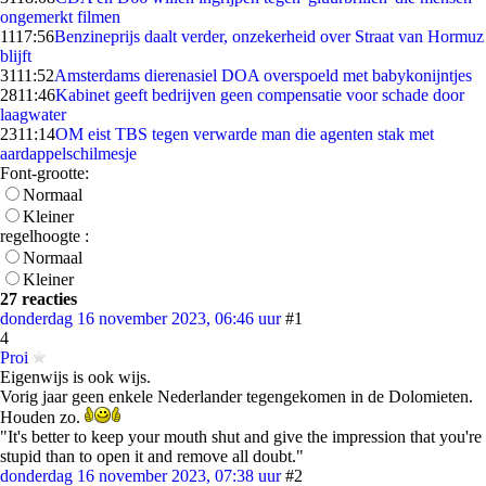
ongemerkt filmen
11
17:56
Benzineprijs daalt verder, onzekerheid over Straat van Hormuz
blijft
31
11:52
Amsterdams dierenasiel DOA overspoeld met babykonijntjes
28
11:46
Kabinet geeft bedrijven geen compensatie voor schade door
laagwater
23
11:14
OM eist TBS tegen verwarde man die agenten stak met
aardappelschilmesje
Font-grootte:
Normaal
Kleiner
regelhoogte :
Normaal
Kleiner
27 reacties
donderdag 16 november 2023, 06:46 uur
#1
4
Proi
Eigenwijs is ook wijs.
Vorig jaar geen enkele Nederlander tegengekomen in de Dolomieten.
Houden zo.
"It's better to keep your mouth shut and give the impression that you're
stupid than to open it and remove all doubt."
donderdag 16 november 2023, 07:38 uur
#2