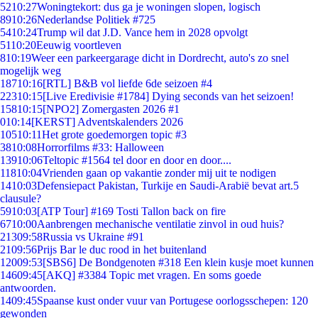
52
10:27
Woningtekort: dus ga je woningen slopen, logisch
89
10:26
Nederlandse Politiek #725
54
10:24
Trump wil dat J.D. Vance hem in 2028 opvolgt
51
10:20
Eeuwig voortleven
8
10:19
Weer een parkeergarage dicht in Dordrecht, auto's zo snel
mogelijk weg
187
10:16
[RTL] B&B vol liefde 6de seizoen #4
223
10:15
[Live Eredivisie #1784] Dying seconds van het seizoen!
158
10:15
[NPO2] Zomergasten 2026 #1
0
10:14
[KERST] Adventskalenders 2026
105
10:11
Het grote goedemorgen topic #3
38
10:08
Horrorfilms #33: Halloween
139
10:06
Teltopic #1564 tel door en door en door....
118
10:04
Vrienden gaan op vakantie zonder mij uit te nodigen
14
10:03
Defensiepact Pakistan, Turkije en Saudi-Arabië bevat art.5
clausule?
59
10:03
[ATP Tour] #169 Tosti Tallon back on fire
67
10:00
Aanbrengen mechanische ventilatie zinvol in oud huis?
213
09:58
Russia vs Ukraine #91
21
09:56
Prijs Bar le duc rood in het buitenland
120
09:53
[SBS6] De Bondgenoten #318 Een klein kusje moet kunnen
146
09:45
[AKQ] #3384 Topic met vragen. En soms goede
antwoorden.
14
09:45
Spaanse kust onder vuur van Portugese oorlogsschepen: 120
gewonden