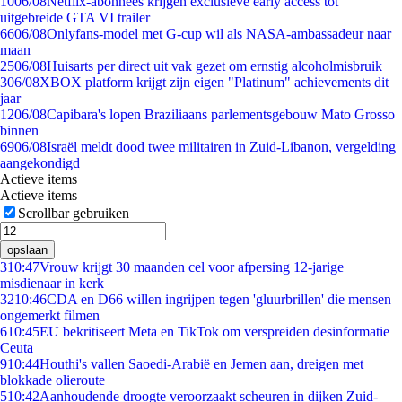
10
06/08
Netflix-abonnees krijgen exclusieve early access tot
uitgebreide GTA VI trailer
66
06/08
Onlyfans-model met G-cup wil als NASA-ambassadeur naar
maan
25
06/08
Huisarts per direct uit vak gezet om ernstig alcoholmisbruik
3
06/08
XBOX platform krijgt zijn eigen "Platinum" achievements dit
jaar
12
06/08
Capibara's lopen Braziliaans parlementsgebouw Mato Grosso
binnen
69
06/08
Israël meldt dood twee militairen in Zuid-Libanon, vergelding
aangekondigd
Actieve items
Actieve items
Scrollbar gebruiken
opslaan
3
10:47
Vrouw krijgt 30 maanden cel voor afpersing 12-jarige
misdienaar in kerk
32
10:46
CDA en D66 willen ingrijpen tegen 'gluurbrillen' die mensen
ongemerkt filmen
6
10:45
EU bekritiseert Meta en TikTok om verspreiden desinformatie
Ceuta
9
10:44
Houthi's vallen Saoedi-Arabië en Jemen aan, dreigen met
blokkade olieroute
5
10:42
Aanhoudende droogte veroorzaakt scheuren in dijken Zuid-