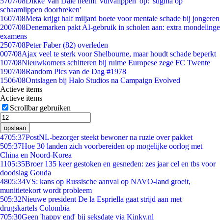
57
07/08
Dikke Van Dale neemt 'vulvalippen' op: 'stigma op
schaamlippen doorbreken'
16
07/08
Meta krijgt half miljard boete voor mentale schade bij jongeren
20
07/08
Denemarken pakt AI-gebruik in scholen aan: extra mondelinge
examens
25
07/08
Peter Faber (82) overleden
0
07/08
Ajax veel te sterk voor Shelbourne, maar houdt schade beperkt
1
07/08
Nieuwkomers schitteren bij ruime Europese zege FC Twente
19
07/08
Random Pics van de Dag #1978
15
06/08
Ontslagen bij Halo Studios na Campaign Evolved
Actieve items
Actieve items
Scrollbar gebruiken
opslaan
47
05:37
PostNL-bezorger steekt bewoner na ruzie over pakket
5
05:37
Hoe 30 landen zich voorbereiden op mogelijke oorlog met
China en Noord-Korea
11
05:35
Broer 135 keer gestoken en gesneden: zes jaar cel en tbs voor
doodslag Gouda
48
05:34
VS: kans op Russische aanval op NAVO-land groeit,
munitietekort wordt probleem
5
05:32
Nieuwe president De la Espriella gaat strijd aan met
drugskartels Colombia
7
05:30
Geen 'happy end' bij seksdate via Kinky.nl