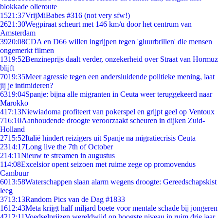
blokkade olieroute
15
21:37
VrijMiBabes #316 (not very sfw!)
26
21:30
Wegpiraat scheurt met 146 km/u door het centrum van
Amsterdam
39
20:08
CDA en D66 willen ingrijpen tegen 'gluurbrillen' die mensen
ongemerkt filmen
13
19:52
Benzineprijs daalt verder, onzekerheid over Straat van Hormuz
blijft
70
19:35
Meer agressie tegen een andersluidende politieke mening, laat
jij je intimideren?
63
19:04
Spanje: bijna alle migranten in Ceuta weer teruggekeerd naar
Marokko
4
17:13
Niewiadoma profiteert van pokerspel en grijpt geel op Ventoux
7
16:10
Aanhoudende droogte veroorzaakt scheuren in dijken Zuid-
Holland
27
15:52
Italië hindert reizigers uit Spanje na migratiecrisis Ceuta
23
14:17
Long live the 7th of October
2
14:11
Nieuw te streamen in augustus
1
14:08
Excelsior opent seizoen met ruime zege op promovendus
Cambuur
60
13:58
Waterschappen slaan alarm wegens droogte: Gereedschapskist
leeg
37
13:13
Random Pics van de Dag #1833
16
12:43
Meta krijgt half miljard boete voor mentale schade bij jongeren
42
12:11
Voedselprijzen wereldwijd op hoogste niveau in ruim drie jaar