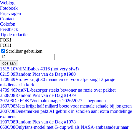
Weblog
Fotoboek
Prijsvragen
Contact
Colofon
Feedback
Tip de redactie
FOK!
FOK!
Scrollbar gebruiken
opslaan
15
15:10
VrijMiBabes #316 (not very sfw!)
62
15:09
Random Pics van de Dag #1980
12
09:49
Vrouw krijgt 30 maanden cel voor afpersing 12-jarige
misdienaar in kerk
47
09:46
PostNL-bezorger steekt bewoner na ruzie over pakket
35
08/08
Random Pics van de Dag #1979
2
07/08
De FOK!Voetbalmanager 2026/2027 is begonnen
16
07/08
Meta krijgt half miljard boete voor mentale schade bij jongeren
20
07/08
Denemarken pakt AI-gebruik in scholen aan: extra mondelinge
examens
19
07/08
Random Pics van de Dag #1978
66
06/08
Onlyfans-model met G-cup wil als NASA-ambassadeur naar