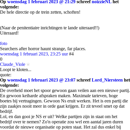
Op
woensdag 1 februari 2023 @ 21:29
schreef
noizzieNL
het
volgende:
De hele directie op de trein zetten, schoften!
(Naar de penitentiaire inrichtingen te lande uiteraard!!)
Uiteraard!
foto
Searchers after horror haunt strange, far places.
woensdag 1 februari 2023, 23:25 uur
#4
0
Claude_Viole
Loopt te kloten...
quote:
Op
woensdag 1 februari 2023 @ 23:07
schreef
Lord_Niersteen
het
volgende:
De overheid moet het spoor gewoon gaan veilen aan een nieuwe partij.
En gewoon keiharde afspraken maken. Maximale tarieven, hoge
boetes bij vertragingen. Gewoon Ns eruit werken. Het is een partij die
zijn zaakjes nooit meer in orde gaat krijgen. Er zit teveel smet op dat
bedrijf.
Lol, en dan gooi je NS er uit? Welke partijen zijn in staat om het
bedrijf over te nemen? Zo'n operatie zou wel een aantal jaren duren
voordat de nieuwe organisatie op poten staat. Het zal dus enkel bij