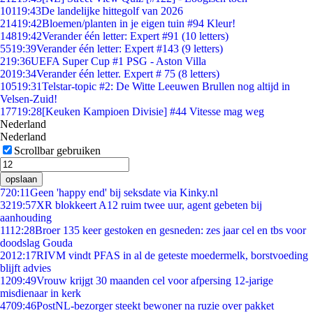
101
19:43
De landelijke hittegolf van 2026
214
19:42
Bloemen/planten in je eigen tuin #94 Kleur!
148
19:42
Verander één letter: Expert #91 (10 letters)
55
19:39
Verander één letter: Expert #143 (9 letters)
2
19:36
UEFA Super Cup #1 PSG - Aston Villa
20
19:34
Verander één letter. Expert # 75 (8 letters)
105
19:31
Telstar-topic #2: De Witte Leeuwen Brullen nog altijd in
Velsen-Zuid!
177
19:28
[Keuken Kampioen Divisie] #44 Vitesse mag weg
Nederland
Nederland
Scrollbar gebruiken
opslaan
7
20:11
Geen 'happy end' bij seksdate via Kinky.nl
32
19:57
XR blokkeert A12 ruim twee uur, agent gebeten bij
aanhouding
11
12:28
Broer 135 keer gestoken en gesneden: zes jaar cel en tbs voor
doodslag Gouda
20
12:17
RIVM vindt PFAS in al de geteste moedermelk, borstvoeding
blijft advies
12
09:49
Vrouw krijgt 30 maanden cel voor afpersing 12-jarige
misdienaar in kerk
47
09:46
PostNL-bezorger steekt bewoner na ruzie over pakket