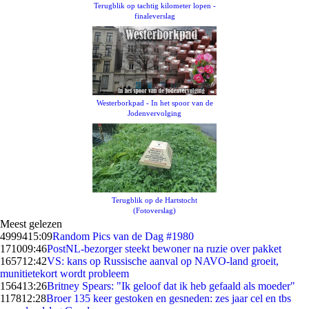
Terugblik op tachtig kilometer lopen -
finaleverslag
Westerborkpad - In het spoor van de
Jodenvervolging
Terugblik op de Hartstocht
(Fotoverslag)
Meest gelezen
49994
15:09
Random Pics van de Dag #1980
1710
09:46
PostNL-bezorger steekt bewoner na ruzie over pakket
1657
12:42
VS: kans op Russische aanval op NAVO-land groeit,
munitietekort wordt probleem
1564
13:26
Britney Spears: "Ik geloof dat ik heb gefaald als moeder"
1178
12:28
Broer 135 keer gestoken en gesneden: zes jaar cel en tbs