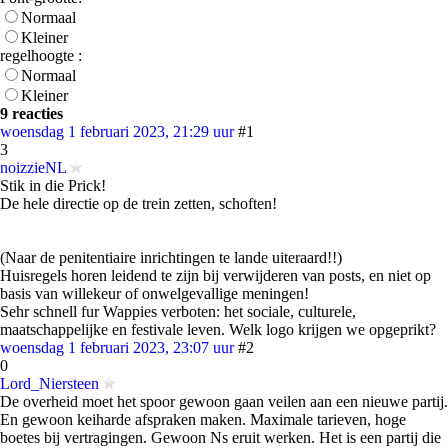
Normaal
Kleiner
regelhoogte :
Normaal
Kleiner
9 reacties
woensdag 1 februari 2023, 21:29 uur
#1
3
noizzieNL
Stik in die Prick!
De hele directie op de trein zetten, schoften!
(Naar de penitentiaire inrichtingen te lande uiteraard!!)
Huisregels horen leidend te zijn bij verwijderen van posts, en niet op
basis van willekeur of onwelgevallige meningen!
Sehr schnell fur Wappies verboten: het sociale, culturele,
maatschappelijke en festivale leven. Welk logo krijgen we opgeprikt?
woensdag 1 februari 2023, 23:07 uur
#2
0
Lord_Niersteen
De overheid moet het spoor gewoon gaan veilen aan een nieuwe partij.
En gewoon keiharde afspraken maken. Maximale tarieven, hoge
boetes bij vertragingen. Gewoon Ns eruit werken. Het is een partij die