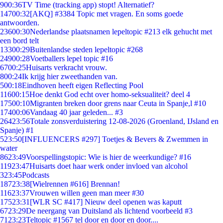
9
00:36
TV Time (tracking app) stopt! Alternatief?
147
00:32
[AKQ] #3384 Topic met vragen. En soms goede
antwoorden.
236
00:30
Nederlandse plaatsnamen lepeltopic #213 elk gehucht met
een bord telt
133
00:29
Buitenlandse steden lepeltopic #268
249
00:28
Voetballers lepel topic #16
67
00:25
Huisarts verkracht vrouw.
8
00:24
Ik krijg hier zweethanden van.
5
00:18
Eindhoven heeft eigen Reflecting Pool
116
00:15
Hoe denkt God echt over homo-seksualiteit? deel 4
175
00:10
Migranten breken door grens naar Ceuta in Spanje,l #10
174
00:06
Vandaag 40 jaar geleden... #3
264
23:56
Totale zonsverduistering 12-08-2026 (Groenland, IJsland en
Spanje) #1
5
23:50
[INFLUENCERS #297] Toetjes & Bevers & Zwemmen in
water
86
23:49
Voorspellingstopic: Wie is hier de weerkundige? #16
119
23:47
Huisarts doet haar werk onder invloed van alcohol
3
23:45
Podcasts
187
23:38
[Wielrennen #616] Brennan!
116
23:37
Vrouwen willen geen man meer #30
175
23:31
[WLR SC #417] Nieuw deel openen was kaputt
67
23:29
De neergang van Duitsland als lichtend voorbeeld #3
71
23:23
Teltopic #1567 tel door en door en door....