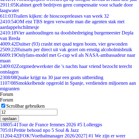
29
11:05
Kabinet geeft bedrijven geen compensatie voor schade door
laagwater
6
11:03
Trailers kijken: de bioscoopreleases van week 32
24
10:54
OM eist TBS tegen verwarde man die agenten stak met
aardappelschilmesje
24
10:18
Vier aanhoudingen na doodsbedreiging burgemeester Depla
van Breda
40
09:42
Duitser (93) crasht met quad tegen boom, vier gewonden
25
09:22
Huisarts per direct uit vak gezet om ernstig alcoholmisbruik
66
09:19
Onlyfans-model met G-cup wil als NASA-ambassadeur naar
maan
24
09:02
Zorgmedewerkster die 's nachts haar vriend bezocht terecht
ontslagen
23
08/08
Quake krijgt na 30 jaar een gratis uitbreiding
11
07/08
Smokkelbende opgerold in Spanje, verdienden miljoenen aan
migranten
Forum
Forum
Scrollbar gebruiken
opslaan
188
05:41
Tour de France femmes 2026 #5 Lollergps
7
05:01
Petitie behoud npo 5 Soul & Jazz
112
04:42
[FOK!Voetbalmanager 2026/2027] #1 We zijn er weer