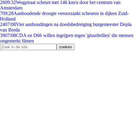
26
09:32
Wegpiraat scheurt met 146 km/u door het centrum van
Amsterdam
7
09:28
Aanhoudende droogte veroorzaakt scheuren in dijken Zuid-
Holland
24
07/08
Vier aanhoudingen na doodsbedreiging burgemeester Depla
van Breda
39
07/08
CDA en D66 willen ingrijpen tegen 'gluurbrillen' die mensen
ongemerkt filmen