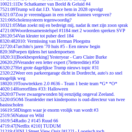
100
21:11
De Schatkamer van Beeld & Geluid #4
75
21:09
Trump wil dat J.D. Vance hem in 2028 opvolgt
63
21:07
Zou je vreemdgaan in een relatie kunnen vergeven?
3
21:06
Scholensysteem tegenwoordig?
103
21:05
Man zoekt mij en bedreigt mij, nadat ik met zijn zoon sprak
47
21:00
Woordensamenstelspel #1184 met 2 woorden spreken SVP
281
20:54
Van kleuter tot puber deel 184
83
20:48
2010: Vermissing van Herman Ploegstra
227
20:47
archito's jaren '70 huis #5 - Een nieuw begin
8
20:36
Poepen tijdens het tandenpoetsen
18
20:31
[Boekbespreking] Yesteryear - Caro Claire Burke
206
20:29
Verander een letter expert (7lettereditie) #50
63
20:27
Het grote dagelijkse Trump nieuws topic #31
23
20:22
Weer een parkeergarage dicht in Dordrecht, auto's zo snel
mogelijk weg
180
20:19
Touwtrekken 2.0 #636 - Team 1 beste team *G* *O*
40
20:14
Horrorfilms #33: Halloween
26
20:07
Twee zwaargewonden bij eenzijdig ongeval Zeeland.
52
20:05
OM-Teamleider met kinderporno is oud-directeur van twee
basisscholen
166
19:58
Dingen waar je enorm vrolijk van wordt #3
25
19:56
Natuur en Wild
16
19:54
Radio 2 #145 Ruud 66
47
19:47
[Netflix #210] TUDUM
212
19:43
[NL] Street View Quiz [#122] - Loogisch toch