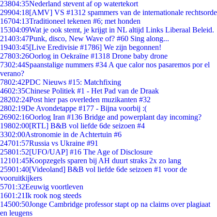
238
04:35
Nederland stevent af op watertekort
299
04:18
[AMV] VS #1312 spammers van de internationale rechtsorde
167
04:13
Traditioneel tekenen #6; met honden
153
04:09
Wat je ook stemt, je krijgt in NL altijd Links Liberaal Beleid.
214
03:47
Punk, disco, New Wave of? #60 Sing along...
194
03:45
[Live Eredivisie #1786] We zijn begonnen!
278
03:26
Oorlog in Oekraïne #1318 Drone baby drone
73
02:44
Spaanstalige nummers #34 A que calor nos pasaremos por el
verano?
78
02:42
PDC Nieuws #15: Matchfixing
46
02:35
Chinese Politiek #1 - Het Pad van de Draak
282
02:24
Post hier pas overleden muzikanten #32
28
02:19
De Avondetappe #177 - Bijna voorbij :(
269
02:16
Oorlog Iran #136 Bridge and powerplant day incoming?
198
02:00
[RTL] B&B vol liefde 6de seizoen #4
33
02:00
Astronomie in de Achtertuin #6
247
01:57
Russia vs Ukraine #91
258
01:52
[UFO/UAP] #16 The Age of Disclosure
121
01:45
Koopzegels sparen bij AH duurt straks 2x zo lang
259
01:40
[Videoland] B&B vol liefde 6de seizoen #1 voor de
vooruitkijkers
57
01:32
Eeuwig voortleven
16
01:21
Ik rook nog steeds
145
00:50
Jonge Cambridge professor stapt op na claims over plagiaat
en leugens