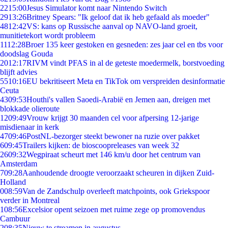
22
15:00
Jesus Simulator komt naar Nintendo Switch
29
13:26
Britney Spears: "Ik geloof dat ik heb gefaald als moeder"
48
12:42
VS: kans op Russische aanval op NAVO-land groeit,
munitietekort wordt probleem
11
12:28
Broer 135 keer gestoken en gesneden: zes jaar cel en tbs voor
doodslag Gouda
20
12:17
RIVM vindt PFAS in al de geteste moedermelk, borstvoeding
blijft advies
55
10:16
EU bekritiseert Meta en TikTok om verspreiden desinformatie
Ceuta
43
09:53
Houthi's vallen Saoedi-Arabië en Jemen aan, dreigen met
blokkade olieroute
12
09:49
Vrouw krijgt 30 maanden cel voor afpersing 12-jarige
misdienaar in kerk
47
09:46
PostNL-bezorger steekt bewoner na ruzie over pakket
6
09:45
Trailers kijken: de bioscoopreleases van week 32
26
09:32
Wegpiraat scheurt met 146 km/u door het centrum van
Amsterdam
7
09:28
Aanhoudende droogte veroorzaakt scheuren in dijken Zuid-
Holland
0
08:59
Van de Zandschulp overleeft matchpoints, ook Griekspoor
verder in Montreal
1
08:56
Excelsior opent seizoen met ruime zege op promovendus
Cambuur
2
08:35
Nieuw te streamen in augustus