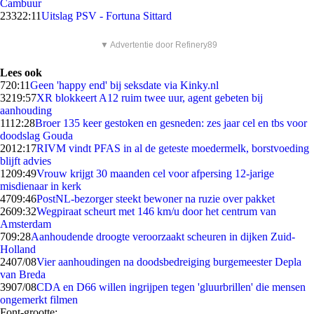
Cambuur
233
22:11
Uitslag PSV - Fortuna Sittard
▼ Advertentie door Refinery89
Lees ook
7
20:11
Geen 'happy end' bij seksdate via Kinky.nl
32
19:57
XR blokkeert A12 ruim twee uur, agent gebeten bij
aanhouding
11
12:28
Broer 135 keer gestoken en gesneden: zes jaar cel en tbs voor
doodslag Gouda
20
12:17
RIVM vindt PFAS in al de geteste moedermelk, borstvoeding
blijft advies
12
09:49
Vrouw krijgt 30 maanden cel voor afpersing 12-jarige
misdienaar in kerk
47
09:46
PostNL-bezorger steekt bewoner na ruzie over pakket
26
09:32
Wegpiraat scheurt met 146 km/u door het centrum van
Amsterdam
7
09:28
Aanhoudende droogte veroorzaakt scheuren in dijken Zuid-
Holland
24
07/08
Vier aanhoudingen na doodsbedreiging burgemeester Depla
van Breda
39
07/08
CDA en D66 willen ingrijpen tegen 'gluurbrillen' die mensen
ongemerkt filmen
Font-grootte: