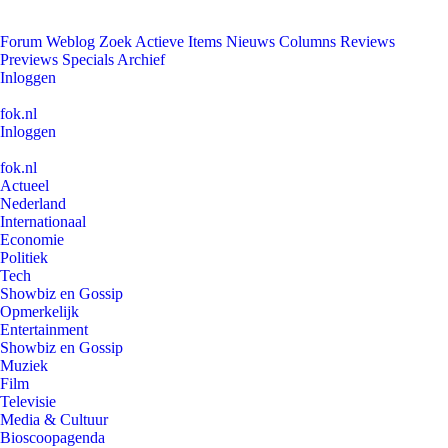
Forum
Weblog
Zoek
Actieve Items
Nieuws
Columns
Reviews
Previews
Specials
Archief
Inloggen
fok.nl
Inloggen
fok.nl
Actueel
Nederland
Internationaal
Economie
Politiek
Tech
Showbiz en Gossip
Opmerkelijk
Entertainment
Showbiz en Gossip
Muziek
Film
Televisie
Media & Cultuur
Bioscoopagenda