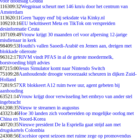
voor doodslag Gouda
1163
09:32
Wegpiraat scheurt met 146 km/u door het centrum van
Amsterdam
1136
20:11
Geen 'happy end' bij seksdate via Kinky.nl
1092
10:16
EU bekritiseert Meta en TikTok om verspreiden
desinformatie Ceuta
1071
09:49
Vrouw krijgt 30 maanden cel voor afpersing 12-jarige
misdienaar in kerk
984
09:53
Houthi's vallen Saoedi-Arabië en Jemen aan, dreigen met
blokkade olieroute
963
12:17
RIVM vindt PFAS in al de geteste moedermelk,
borstvoeding blijft advies
872
15:00
Jesus Simulator komt naar Nintendo Switch
751
09:28
Aanhoudende droogte veroorzaakt scheuren in dijken Zuid-
Holland
728
19:57
XR blokkeert A12 ruim twee uur, agent gebeten bij
aanhouding
635
21:14
Vrouw krijgt door verwisseling het embryo van ander stel
ingebracht
612
08:35
Nieuw te streamen in augustus
433
23:46
Hoe 30 landen zich voorbereiden op mogelijke oorlog met
China en Noord-Korea
407
20:35
Nieuwe president De la Espriella gaat strijd aan met
drugskartels Colombia
243
08:56
Excelsior opent seizoen met ruime zege op promovendus