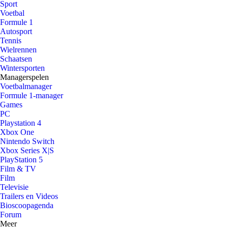
Sport
Voetbal
Formule 1
Autosport
Tennis
Wielrennen
Schaatsen
Wintersporten
Managerspelen
Voetbalmanager
Formule 1-manager
Games
PC
Playstation 4
Xbox One
Nintendo Switch
Xbox Series X|S
PlayStation 5
Film & TV
Film
Televisie
Trailers en Videos
Bioscoopagenda
Forum
Meer