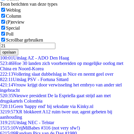
Toon berichten van deze types
Weblog
Column
(P)review
Special
Poll
Scrollbar gebruiken
opslaan
1
00:01
Uitslag AZ - ADO Den Haag
5
23:46
Hoe 30 landen zich voorbereiden op mogelijke oorlog met
China en Noord-Korea
2
22:13
Vollering slaat dubbelslag in Nice en neemt geel over
8
22:11
Uitslag PSV - Fortuna Sittard
4
21:14
Vrouw krijgt door verwisseling het embryo van ander stel
ingebracht
5
20:35
Nieuwe president De la Espriella gaat strijd aan met
drugskartels Colombia
7
20:11
Geen 'happy end' bij seksdate via Kinky.nl
32
19:57
XR blokkeert A12 ruim twee uur, agent gebeten bij
aanhouding
3
19:21
Uitslag NEC - Telstar
15
15:10
VrijMiBabes #316 (not very sfw!)
62
15:09
Random Pics van de Dag #1980