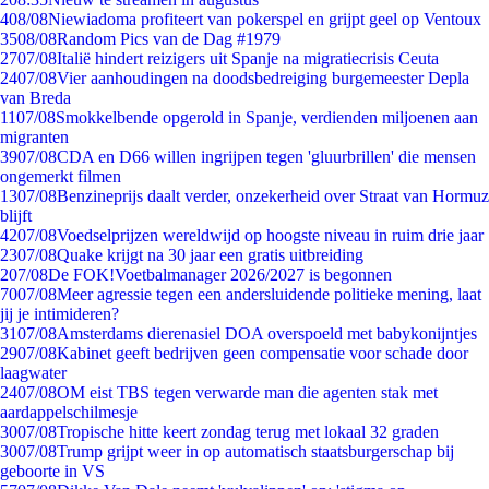
4
08/08
Niewiadoma profiteert van pokerspel en grijpt geel op Ventoux
35
08/08
Random Pics van de Dag #1979
27
07/08
Italië hindert reizigers uit Spanje na migratiecrisis Ceuta
24
07/08
Vier aanhoudingen na doodsbedreiging burgemeester Depla
van Breda
11
07/08
Smokkelbende opgerold in Spanje, verdienden miljoenen aan
migranten
39
07/08
CDA en D66 willen ingrijpen tegen 'gluurbrillen' die mensen
ongemerkt filmen
13
07/08
Benzineprijs daalt verder, onzekerheid over Straat van Hormuz
blijft
42
07/08
Voedselprijzen wereldwijd op hoogste niveau in ruim drie jaar
23
07/08
Quake krijgt na 30 jaar een gratis uitbreiding
2
07/08
De FOK!Voetbalmanager 2026/2027 is begonnen
70
07/08
Meer agressie tegen een andersluidende politieke mening, laat
jij je intimideren?
31
07/08
Amsterdams dierenasiel DOA overspoeld met babykonijntjes
29
07/08
Kabinet geeft bedrijven geen compensatie voor schade door
laagwater
24
07/08
OM eist TBS tegen verwarde man die agenten stak met
aardappelschilmesje
30
07/08
Tropische hitte keert zondag terug met lokaal 32 graden
30
07/08
Trump grijpt weer in op automatisch staatsburgerschap bij
geboorte in VS