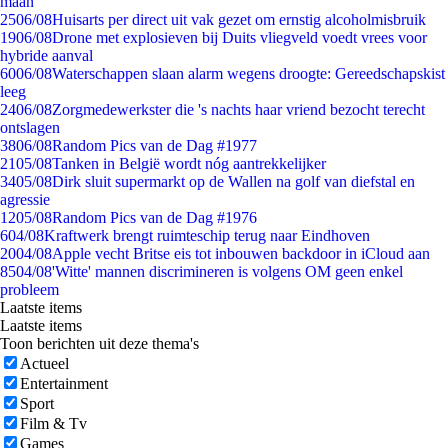
maan
25
06/08
Huisarts per direct uit vak gezet om ernstig alcoholmisbruik
19
06/08
Drone met explosieven bij Duits vliegveld voedt vrees voor
hybride aanval
60
06/08
Waterschappen slaan alarm wegens droogte: Gereedschapskist
leeg
24
06/08
Zorgmedewerkster die 's nachts haar vriend bezocht terecht
ontslagen
38
06/08
Random Pics van de Dag #1977
21
05/08
Tanken in België wordt nóg aantrekkelijker
34
05/08
Dirk sluit supermarkt op de Wallen na golf van diefstal en
agressie
12
05/08
Random Pics van de Dag #1976
6
04/08
Kraftwerk brengt ruimteschip terug naar Eindhoven
20
04/08
Apple vecht Britse eis tot inbouwen backdoor in iCloud aan
85
04/08
'Witte' mannen discrimineren is volgens OM geen enkel
probleem
Laatste items
Laatste items
Toon berichten uit deze thema's
Actueel
Entertainment
Sport
Film & Tv
Games