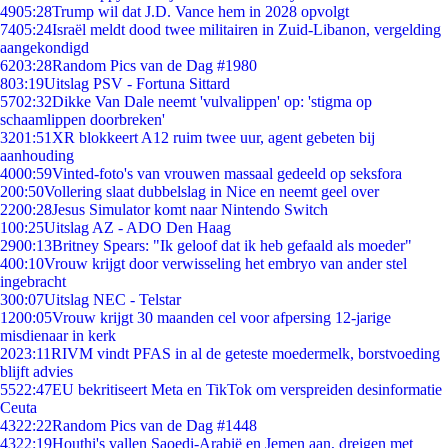
49
05:28
Trump wil dat J.D. Vance hem in 2028 opvolgt
74
05:24
Israël meldt dood twee militairen in Zuid-Libanon, vergelding
aangekondigd
62
03:28
Random Pics van de Dag #1980
8
03:19
Uitslag PSV - Fortuna Sittard
57
02:32
Dikke Van Dale neemt 'vulvalippen' op: 'stigma op
schaamlippen doorbreken'
32
01:51
XR blokkeert A12 ruim twee uur, agent gebeten bij
aanhouding
40
00:59
Vinted-foto's van vrouwen massaal gedeeld op seksfora
2
00:50
Vollering slaat dubbelslag in Nice en neemt geel over
22
00:28
Jesus Simulator komt naar Nintendo Switch
1
00:25
Uitslag AZ - ADO Den Haag
29
00:13
Britney Spears: "Ik geloof dat ik heb gefaald als moeder"
4
00:10
Vrouw krijgt door verwisseling het embryo van ander stel
ingebracht
3
00:07
Uitslag NEC - Telstar
12
00:05
Vrouw krijgt 30 maanden cel voor afpersing 12-jarige
misdienaar in kerk
20
23:11
RIVM vindt PFAS in al de geteste moedermelk, borstvoeding
blijft advies
55
22:47
EU bekritiseert Meta en TikTok om verspreiden desinformatie
Ceuta
43
22:22
Random Pics van de Dag #1448
43
22:19
Houthi's vallen Saoedi-Arabië en Jemen aan, dreigen met