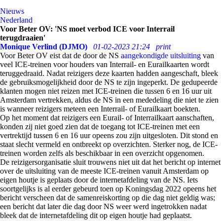
Nieuws
Nederland
Voor Beter OV: 'NS moet verbod ICE voor Interrail
terugdraaien'
Monique Verlind (DJMO)
01-02-2023 21:24
print
Voor Beter OV eist dat de door de NS
aangekondigde uitsluiting
van
veel ICE-treinen voor houders van Interrail- en Eurailkaarten wordt
teruggedraaid. Nadat reizigers deze kaarten hadden aangeschaft, bleek
de gebruiksmogelijkheid door de NS te zijn ingeperkt. De gedupeerde
klanten mogen niet reizen met ICE-treinen die tussen 6 en 16 uur uit
Amsterdam vertrekken, aldus de NS in een mededeling die niet te zien
is wanneer reizigers meteen een Interrail- of Eurailkaart boekten.
Op het moment dat reizigers een Eurail- of Interrailkaart aanschaften,
konden zij niet goed zien dat de toegang tot ICE-treinen met een
vertrektijd tussen 6 en 16 uur opeens zou zijn uitgesloten. Dit stond en
staat slecht vermeld en ontbreekt op overzichten. Sterker nog, de ICE-
treinen worden zelfs als beschikbaar in een overzicht opgenomen.
De reizigersorganisatie sluit trouwens niet uit dat het bericht op internet
over de uitsluiting van de meeste ICE-treinen vanuit Amsterdam op
eigen houtje is geplaats door de internetafdeling van de NS. Iets
soortgelijks is al eerder gebeurd toen op Koningsdag 2022 opeens het
bericht verscheen dat de samenreiskorting op die dag niet geldig was;
een bericht dat later die dag door NS weer werd ingetrokken nadat
bleek dat de internetafdeling dit op eigen houtje had geplaatst.