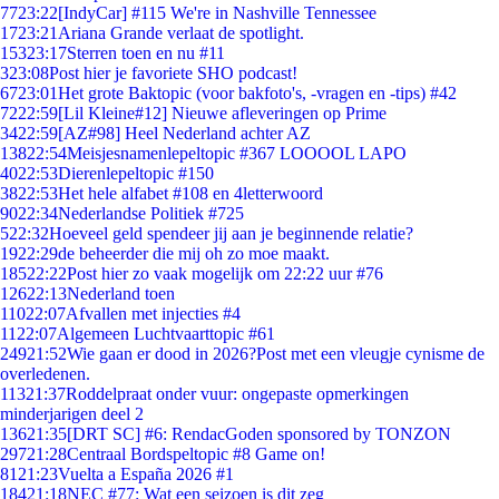
77
23:22
[IndyCar] #115 We're in Nashville Tennessee
17
23:21
Ariana Grande verlaat de spotlight.
153
23:17
Sterren toen en nu #11
3
23:08
Post hier je favoriete SHO podcast!
67
23:01
Het grote Baktopic (voor bakfoto's, -vragen en -tips) #42
72
22:59
[Lil Kleine#12] Nieuwe afleveringen op Prime
34
22:59
[AZ#98] Heel Nederland achter AZ
138
22:54
Meisjesnamenlepeltopic #367 LOOOOL LAPO
40
22:53
Dierenlepeltopic #150
38
22:53
Het hele alfabet #108 en 4letterwoord
90
22:34
Nederlandse Politiek #725
5
22:32
Hoeveel geld spendeer jij aan je beginnende relatie?
19
22:29
de beheerder die mij oh zo moe maakt.
185
22:22
Post hier zo vaak mogelijk om 22:22 uur #76
126
22:13
Nederland toen
110
22:07
Afvallen met injecties #4
11
22:07
Algemeen Luchtvaarttopic #61
249
21:52
Wie gaan er dood in 2026?Post met een vleugje cynisme de
overledenen.
113
21:37
Roddelpraat onder vuur: ongepaste opmerkingen
minderjarigen deel 2
136
21:35
[DRT SC] #6: RendacGoden sponsored by TONZON
297
21:28
Centraal Bordspeltopic #8 Game on!
81
21:23
Vuelta a España 2026 #1
184
21:18
NEC #77: Wat een seizoen is dit zeg