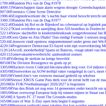
17
09:48
Random Pics van de Dag #1978
40
09:33
Waterschappen slaan alarm wegens droogte: Gereedschapskist
0
07:00
Forensics: Crime Scene Detective
19
06:40
Zorgmedewerkster die 's nachts haar vriend bezocht terecht on
33
00:35
Random Pics van de Dag #1977
16
22:40
Datalek bij Bol en de Bijenkorf na cyberaanval op logistiek pa
31
22:27
Kind overleden na aanrijding door AH-bestelbus in Dordrecht
5
22:14
Nieuw slachtoffer in kindermisbruikzaak zorgprofessional Jan B
2
20:49
Geen Qatar en Abu Dhabi? Dan eindigt Formule 1-seizoen moge
5
20:44
Litouwen vindt opnieuw migrantentunnel onder grens met Wit-
42
20:34
Progressieve Democraat El-Sayed wint nipt voorverkiezing M
11
20:24
Accell, moederbedrijf Sparta en Batavus, vraagt uitstel van bet
4
20:11
Zomervakantieweerbericht: aanhoudend zomers
1
19:48
Vollering de sterkste na lastige heuvelrit
8
05/08
The Division Resurgence nu gratis op pc
33
05/08
Hackers roven Coldcard-bitcoinwallets leeg voor 114 miljoen d
43
05/08
Doorwerken na AOW-leeftijd vaker vastgelegd in cao's, moet
36
05/08
Vinted-foto's van vrouwen massaal gedeeld op seksfora
1
05/08
Nieuwe XBOX Game Pass titels voor de eerste helft van de ma
2
05/08
De FOK!Voetbalmanager 2026/2027 is begonnen
50
05/08
Van den Brink zet nog eens 14 gemeenten onder toezicht om s
18
05/08
Iran overweegt Europese hulp bij ruimen mijnen in Straat va
3
05/08
EA Sports FC 27 toont The Grounds-modus
1
05/08
Gears of War: E-Day open beta begint 6 augustus
36
05/08
Pentagon verbruikt meer raketten dan kan worden aangevuld, t