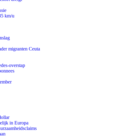
ssie
235 km/u
nslag
onder migranten Ceuta
edes-overstap
abonnees
tember
ollar
lijk in Europa
duurzaamheidsclaims
aan