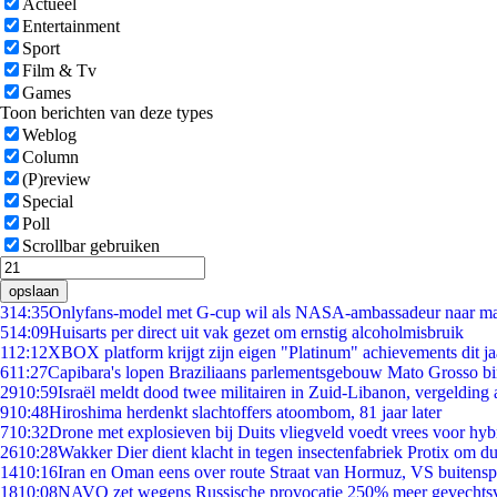
Actueel
Entertainment
Sport
Film & Tv
Games
Toon berichten van deze types
Weblog
Column
(P)review
Special
Poll
Scrollbar gebruiken
opslaan
3
14:35
Onlyfans-model met G-cup wil als NASA-ambassadeur naar m
5
14:09
Huisarts per direct uit vak gezet om ernstig alcoholmisbruik
1
12:12
XBOX platform krijgt zijn eigen "Platinum" achievements dit ja
6
11:27
Capibara's lopen Braziliaans parlementsgebouw Mato Grosso b
29
10:59
Israël meldt dood twee militairen in Zuid-Libanon, vergeldin
9
10:48
Hiroshima herdenkt slachtoffers atoombom, 81 jaar later
7
10:32
Drone met explosieven bij Duits vliegveld voedt vrees voor hyb
26
10:28
Wakker Dier dient klacht in tegen insectenfabriek Protix om 
14
10:16
Iran en Oman eens over route Straat van Hormuz, VS buitensp
18
10:08
NAVO zet wegens Russische provocatie 250% meer gevechtsvl