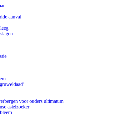
aan
ride aanval
 leeg
tslagen
ssie
eem
'gruweldaad'
 verbergen voor ouders ultimatum
nse asielzoeker
obleem