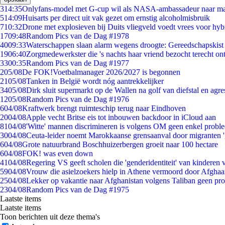
3
14:35
Onlyfans-model met G-cup wil als NASA-ambassadeur naar m
5
14:09
Huisarts per direct uit vak gezet om ernstig alcoholmisbruik
7
10:32
Drone met explosieven bij Duits vliegveld voedt vrees voor hyb
17
09:48
Random Pics van de Dag #1978
40
09:33
Waterschappen slaan alarm wegens droogte: Gereedschapskist
19
06:40
Zorgmedewerkster die 's nachts haar vriend bezocht terecht on
33
00:35
Random Pics van de Dag #1977
2
05/08
De FOK!Voetbalmanager 2026/2027 is begonnen
21
05/08
Tanken in België wordt nóg aantrekkelijker
34
05/08
Dirk sluit supermarkt op de Wallen na golf van diefstal en agre
12
05/08
Random Pics van de Dag #1976
6
04/08
Kraftwerk brengt ruimteschip terug naar Eindhoven
20
04/08
Apple vecht Britse eis tot inbouwen backdoor in iCloud aan
81
04/08
'Witte' mannen discrimineren is volgens OM geen enkel probl
30
04/08
Ceuta-leider noemt Marokkaanse grensaanval door migranten 
6
04/08
Grote natuurbrand Boschhuizerbergen groeit naar 100 hectare
6
04/08
FOK! was even down
41
04/08
Regering VS geeft scholen die 'genderidentiteit' van kinderen
59
04/08
Vrouw die asielzoekers hielp in Athene vermoord door Afghaa
25
04/08
Lekker op vakantie naar Afghanistan volgens Taliban geen pr
23
04/08
Random Pics van de Dag #1975
Laatste items
Laatste items
Toon berichten uit deze thema's