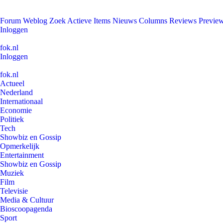
Forum
Weblog
Zoek
Actieve Items
Nieuws
Columns
Reviews
Previe
Inloggen
fok.nl
Inloggen
fok.nl
Actueel
Nederland
Internationaal
Economie
Politiek
Tech
Showbiz en Gossip
Opmerkelijk
Entertainment
Showbiz en Gossip
Muziek
Film
Televisie
Media & Cultuur
Bioscoopagenda
Sport