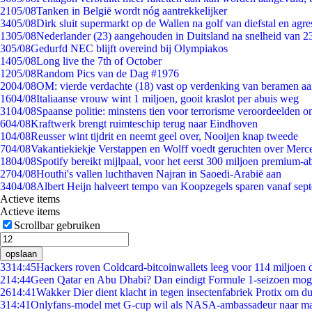
21
05/08
Tanken in België wordt nóg aantrekkelijker
34
05/08
Dirk sluit supermarkt op de Wallen na golf van diefstal en agre
13
05/08
Nederlander (23) aangehouden in Duitsland na snelheid van 
3
05/08
Gedurfd NEC blijft overeind bij Olympiakos
14
05/08
Long live the 7th of October
12
05/08
Random Pics van de Dag #1976
20
04/08
OM: vierde verdachte (18) vast op verdenking van beramen aa
16
04/08
Italiaanse vrouw wint 1 miljoen, gooit kraslot per abuis weg
31
04/08
Spaanse politie: minstens tien voor terrorisme veroordeelden 
6
04/08
Kraftwerk brengt ruimteschip terug naar Eindhoven
1
04/08
Reusser wint tijdrit en neemt geel over, Nooijen knap tweede
7
04/08
Vakantiekiekje Verstappen en Wolff voedt geruchten over Merc
18
04/08
Spotify bereikt mijlpaal, voor het eerst 300 miljoen premium-
27
04/08
Houthi's vallen luchthaven Najran in Saoedi-Arabië aan
34
04/08
Albert Heijn halveert tempo van Koopzegels sparen vanaf sep
Actieve items
Actieve items
Scrollbar gebruiken
opslaan
33
14:45
Hackers roven Coldcard-bitcoinwallets leeg voor 114 miljoen d
2
14:44
Geen Qatar en Abu Dhabi? Dan eindigt Formule 1-seizoen moge
26
14:41
Wakker Dier dient klacht in tegen insectenfabriek Protix om 
3
14:41
Onlyfans-model met G-cup wil als NASA-ambassadeur naar m