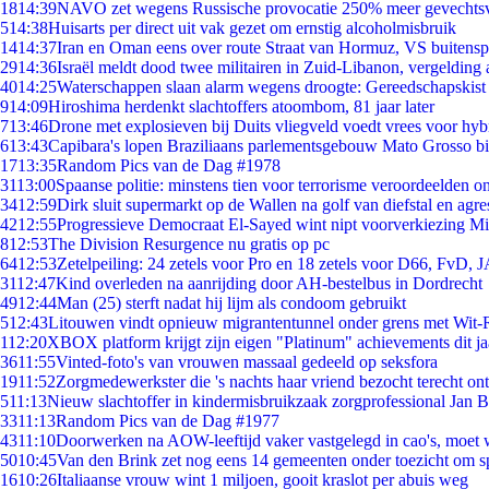
18
14:39
NAVO zet wegens Russische provocatie 250% meer gevechtsvl
5
14:38
Huisarts per direct uit vak gezet om ernstig alcoholmisbruik
14
14:37
Iran en Oman eens over route Straat van Hormuz, VS buitensp
29
14:36
Israël meldt dood twee militairen in Zuid-Libanon, vergeldin
40
14:25
Waterschappen slaan alarm wegens droogte: Gereedschapskist
9
14:09
Hiroshima herdenkt slachtoffers atoombom, 81 jaar later
7
13:46
Drone met explosieven bij Duits vliegveld voedt vrees voor hyb
6
13:43
Capibara's lopen Braziliaans parlementsgebouw Mato Grosso b
17
13:35
Random Pics van de Dag #1978
31
13:00
Spaanse politie: minstens tien voor terrorisme veroordeelden 
34
12:59
Dirk sluit supermarkt op de Wallen na golf van diefstal en agre
42
12:55
Progressieve Democraat El-Sayed wint nipt voorverkiezing M
8
12:53
The Division Resurgence nu gratis op pc
64
12:53
Zetelpeiling: 24 zetels voor Pro en 18 zetels voor D66, FvD,
31
12:47
Kind overleden na aanrijding door AH-bestelbus in Dordrecht
49
12:44
Man (25) sterft nadat hij lijm als condoom gebruikt
5
12:43
Litouwen vindt opnieuw migrantentunnel onder grens met Wit-
1
12:20
XBOX platform krijgt zijn eigen "Platinum" achievements dit ja
36
11:55
Vinted-foto's van vrouwen massaal gedeeld op seksfora
19
11:52
Zorgmedewerkster die 's nachts haar vriend bezocht terecht on
5
11:13
Nieuw slachtoffer in kindermisbruikzaak zorgprofessional Jan B
33
11:13
Random Pics van de Dag #1977
43
11:10
Doorwerken na AOW-leeftijd vaker vastgelegd in cao's, moet
50
10:45
Van den Brink zet nog eens 14 gemeenten onder toezicht om s
16
10:26
Italiaanse vrouw wint 1 miljoen, gooit kraslot per abuis weg