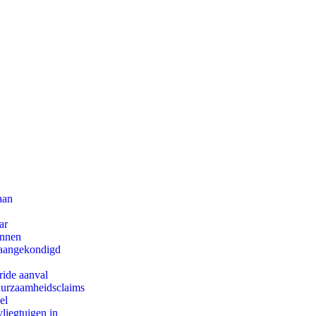
aan
ar
innen
g aangekondigd
ride aanval
duurzaamheidsclaims
el
iegtuigen in