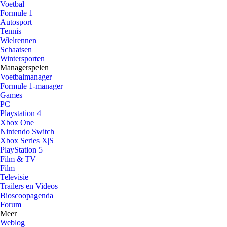
Voetbal
Formule 1
Autosport
Tennis
Wielrennen
Schaatsen
Wintersporten
Managerspelen
Voetbalmanager
Formule 1-manager
Games
PC
Playstation 4
Xbox One
Nintendo Switch
Xbox Series X|S
PlayStation 5
Film & TV
Film
Televisie
Trailers en Videos
Bioscoopagenda
Forum
Meer
Weblog