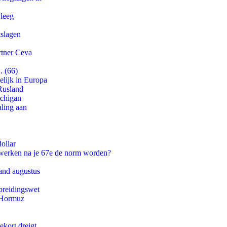
 leeg
tslagen
rtner Ceva
. (66)
lijk in Europa
Rusland
ichigan
aling aan
ollar
 werken na je 67e de norm worden?
and augustus
preidingswet
n Hormuz
ekort dreigt