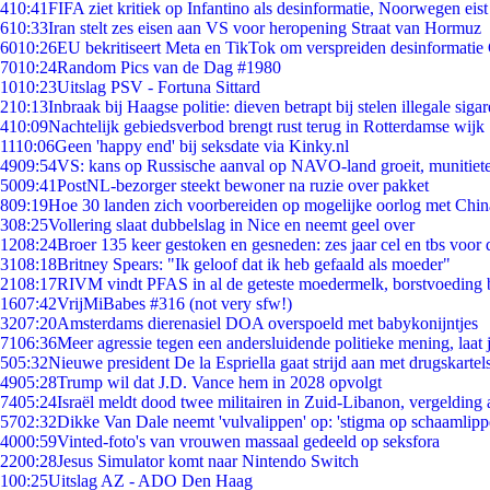
4
10:41
FIFA ziet kritiek op Infantino als desinformatie, Noorwegen eist 
6
10:33
Iran stelt zes eisen aan VS voor heropening Straat van Hormuz
60
10:26
EU bekritiseert Meta en TikTok om verspreiden desinformatie
70
10:24
Random Pics van de Dag #1980
10
10:23
Uitslag PSV - Fortuna Sittard
2
10:13
Inbraak bij Haagse politie: dieven betrapt bij stelen illegale sigar
4
10:09
Nachtelijk gebiedsverbod brengt rust terug in Rotterdamse wijk
11
10:06
Geen 'happy end' bij seksdate via Kinky.nl
49
09:54
VS: kans op Russische aanval op NAVO-land groeit, munitiet
50
09:41
PostNL-bezorger steekt bewoner na ruzie over pakket
8
09:19
Hoe 30 landen zich voorbereiden op mogelijke oorlog met Chi
3
08:25
Vollering slaat dubbelslag in Nice en neemt geel over
12
08:24
Broer 135 keer gestoken en gesneden: zes jaar cel en tbs voo
31
08:18
Britney Spears: "Ik geloof dat ik heb gefaald als moeder"
21
08:17
RIVM vindt PFAS in al de geteste moedermelk, borstvoeding bl
16
07:42
VrijMiBabes #316 (not very sfw!)
32
07:20
Amsterdams dierenasiel DOA overspoeld met babykonijntjes
71
06:36
Meer agressie tegen een andersluidende politieke mening, laat j
5
05:32
Nieuwe president De la Espriella gaat strijd aan met drugskarte
49
05:28
Trump wil dat J.D. Vance hem in 2028 opvolgt
74
05:24
Israël meldt dood twee militairen in Zuid-Libanon, vergeldin
57
02:32
Dikke Van Dale neemt 'vulvalippen' op: 'stigma op schaamlip
40
00:59
Vinted-foto's van vrouwen massaal gedeeld op seksfora
22
00:28
Jesus Simulator komt naar Nintendo Switch
1
00:25
Uitslag AZ - ADO Den Haag