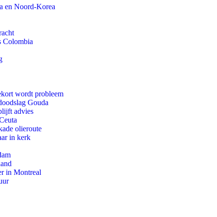
na en Noord-Korea
racht
ls Colombia
g
ekort wordt probleem
r doodslag Gouda
ijft advies
 Ceuta
kade olieroute
ar in kerk
rdam
land
r in Montreal
uur