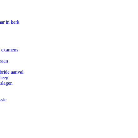
ar in kerk
e examens
maan
bride aanval
 leeg
tslagen
ssie