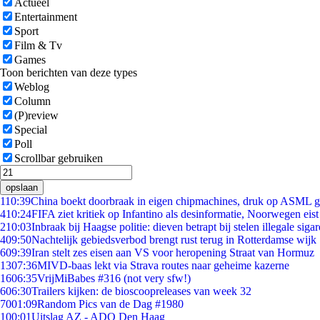
Actueel
Entertainment
Sport
Film & Tv
Games
Toon berichten van deze types
Weblog
Column
(P)review
Special
Poll
Scrollbar gebruiken
opslaan
1
10:39
China boekt doorbraak in eigen chipmachines, druk op ASML g
4
10:24
FIFA ziet kritiek op Infantino als desinformatie, Noorwegen eist 
2
10:03
Inbraak bij Haagse politie: dieven betrapt bij stelen illegale sigar
4
09:50
Nachtelijk gebiedsverbod brengt rust terug in Rotterdamse wijk
6
09:39
Iran stelt zes eisen aan VS voor heropening Straat van Hormuz
13
07:36
MIVD-baas lekt via Strava routes naar geheime kazerne
16
06:35
VrijMiBabes #316 (not very sfw!)
6
06:30
Trailers kijken: de bioscoopreleases van week 32
70
01:09
Random Pics van de Dag #1980
1
00:01
Uitslag AZ - ADO Den Haag