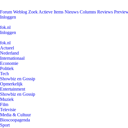
Forum
Weblog
Zoek
Actieve Items
Nieuws
Columns
Reviews
Previe
Inloggen
fok.nl
Inloggen
fok.nl
Actueel
Nederland
Internationaal
Economie
Politiek
Tech
Showbiz en Gossip
Opmerkelijk
Entertainment
Showbiz en Gossip
Muziek
Film
Televisie
Media & Cultuur
Bioscoopagenda
Sport