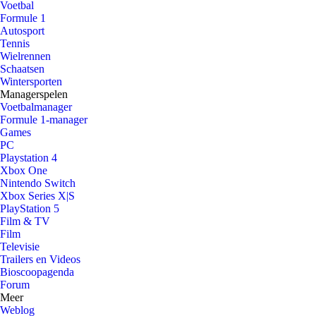
Voetbal
Formule 1
Autosport
Tennis
Wielrennen
Schaatsen
Wintersporten
Managerspelen
Voetbalmanager
Formule 1-manager
Games
PC
Playstation 4
Xbox One
Nintendo Switch
Xbox Series X|S
PlayStation 5
Film & TV
Film
Televisie
Trailers en Videos
Bioscoopagenda
Forum
Meer
Weblog