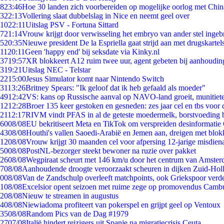
8
23:46
Hoe 30 landen zich voorbereiden op mogelijke oorlog met Chi
3
22:13
Vollering slaat dubbelslag in Nice en neemt geel over
10
22:11
Uitslag PSV - Fortuna Sittard
7
21:14
Vrouw krijgt door verwisseling het embryo van ander stel ingeb
5
20:35
Nieuwe president De la Espriella gaat strijd aan met drugskarte
11
20:11
Geen 'happy end' bij seksdate via Kinky.nl
37
19:57
XR blokkeert A12 ruim twee uur, agent gebeten bij aanhoudin
3
19:21
Uitslag NEC - Telstar
22
15:00
Jesus Simulator komt naar Nintendo Switch
31
13:26
Britney Spears: "Ik geloof dat ik heb gefaald als moeder"
49
12:42
VS: kans op Russische aanval op NAVO-land groeit, munitiet
12
12:28
Broer 135 keer gestoken en gesneden: zes jaar cel en tbs voo
21
12:17
RIVM vindt PFAS in al de geteste moedermelk, borstvoeding bl
60
08/08
EU bekritiseert Meta en TikTok om verspreiden desinformatie
43
08/08
Houthi's vallen Saoedi-Arabië en Jemen aan, dreigen met blok
12
08/08
Vrouw krijgt 30 maanden cel voor afpersing 12-jarige misdiena
50
08/08
PostNL-bezorger steekt bewoner na ruzie over pakket
26
08/08
Wegpiraat scheurt met 146 km/u door het centrum van Amste
7
08/08
Aanhoudende droogte veroorzaakt scheuren in dijken Zuid-Hol
0
08/08
Van de Zandschulp overleeft matchpoints, ook Griekspoor verde
1
08/08
Excelsior opent seizoen met ruime zege op promovendus Camb
2
08/08
Nieuw te streamen in augustus
4
08/08
Niewiadoma profiteert van pokerspel en grijpt geel op Ventoux
35
08/08
Random Pics van de Dag #1979
27
07/08
Italië hindert reizigers uit Spanje na migratiecrisis Ceuta