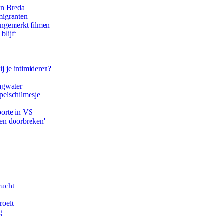
an Breda
migranten
ongemerkt filmen
blijft
ij je intimideren?
agwater
pelschilmesje
oorte in VS
pen doorbreken'
racht
roeit
g