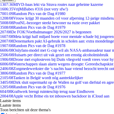
13
07:36
MIVD-baas lekt via Strava routes naar geheime kazerne
16
06:35
VrijMiBabes #316 (not very sfw!)
70
01:09
Random Pics van de Dag #1980
12
08/08
Vrouw krijgt 30 maanden cel voor afpersing 12-jarige misdiena
50
08/08
PostNL-bezorger steekt bewoner na ruzie over pakket
35
08/08
Random Pics van de Dag #1979
2
07/08
De FOK!Voetbalmanager 2026/2027 is begonnen
16
07/08
Meta krijgt half miljard boete voor mentale schade bij jongeren
20
07/08
Denemarken pakt AI-gebruik in scholen aan: extra mondeling
19
07/08
Random Pics van de Dag #1978
66
06/08
Onlyfans-model met G-cup wil als NASA-ambassadeur naar 
25
06/08
Huisarts per direct uit vak gezet om ernstig alcoholmisbruik
19
06/08
Drone met explosieven bij Duits vliegveld voedt vrees voor hy
60
06/08
Waterschappen slaan alarm wegens droogte: Gereedschapskist
24
06/08
Zorgmedewerkster die 's nachts haar vriend bezocht terecht on
38
06/08
Random Pics van de Dag #1977
21
05/08
Tanken in België wordt nóg aantrekkelijker
34
05/08
Dirk sluit supermarkt op de Wallen na golf van diefstal en agre
12
05/08
Random Pics van de Dag #1976
6
04/08
Kraftwerk brengt ruimteschip terug naar Eindhoven
20
04/08
Apple vecht Britse eis tot inbouwen backdoor in iCloud aan
Laatste items
Laatste items
Toon berichten uit deze thema's