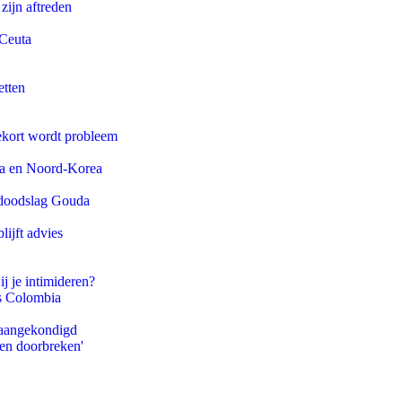
zijn aftreden
 Ceuta
etten
ekort wordt probleem
na en Noord-Korea
r doodslag Gouda
ijft advies
ij je intimideren?
ls Colombia
g aangekondigd
pen doorbreken'