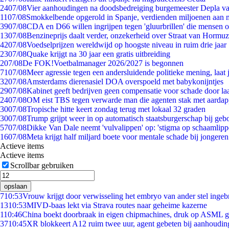
24
07/08
Vier aanhoudingen na doodsbedreiging burgemeester Depla v
11
07/08
Smokkelbende opgerold in Spanje, verdienden miljoenen aan 
39
07/08
CDA en D66 willen ingrijpen tegen 'gluurbrillen' die mensen 
13
07/08
Benzineprijs daalt verder, onzekerheid over Straat van Hormuz 
42
07/08
Voedselprijzen wereldwijd op hoogste niveau in ruim drie jaar
23
07/08
Quake krijgt na 30 jaar een gratis uitbreiding
2
07/08
De FOK!Voetbalmanager 2026/2027 is begonnen
71
07/08
Meer agressie tegen een andersluidende politieke mening, laat j
32
07/08
Amsterdams dierenasiel DOA overspoeld met babykonijntjes
29
07/08
Kabinet geeft bedrijven geen compensatie voor schade door la
24
07/08
OM eist TBS tegen verwarde man die agenten stak met aardap
30
07/08
Tropische hitte keert zondag terug met lokaal 32 graden
30
07/08
Trump grijpt weer in op automatisch staatsburgerschap bij geb
57
07/08
Dikke Van Dale neemt 'vulvalippen' op: 'stigma op schaamlip
16
07/08
Meta krijgt half miljard boete voor mentale schade bij jongeren
Actieve items
Actieve items
Scrollbar gebruiken
opslaan
7
10:53
Vrouw krijgt door verwisseling het embryo van ander stel ingeb
13
10:53
MIVD-baas lekt via Strava routes naar geheime kazerne
1
10:46
China boekt doorbraak in eigen chipmachines, druk op ASML g
37
10:45
XR blokkeert A12 ruim twee uur, agent gebeten bij aanhoudin