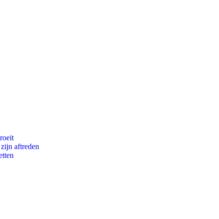
roeit
zijn aftreden
etten