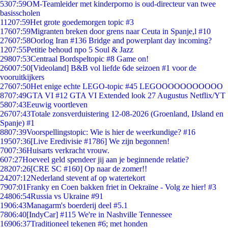
53
07:59
OM-Teamleider met kinderporno is oud-directeur van twee
basisscholen
112
07:59
Het grote goedemorgen topic #3
176
07:59
Migranten breken door grens naar Ceuta in Spanje,l #10
276
07:58
Oorlog Iran #136 Bridge and powerplant day incoming?
12
07:55
Petitie behoud npo 5 Soul & Jazz
298
07:53
Centraal Bordspeltopic #8 Game on!
260
07:50
[Videoland] B&B vol liefde 6de seizoen #1 voor de
vooruitkijkers
276
07:50
Het enige echte LEGO-topic #45 LEGOOOOOOOOOOO
87
07:49
GTA VI #12 GTA VI Extended look 27 Augustus Netflix/YT
58
07:43
Eeuwig voortleven
267
07:43
Totale zonsverduistering 12-08-2026 (Groenland, IJsland en
Spanje) #1
88
07:39
Voorspellingstopic: Wie is hier de weerkundige? #16
195
07:36
[Live Eredivisie #1786] We zijn begonnen!
70
07:36
Huisarts verkracht vrouw.
6
07:27
Hoeveel geld spendeer jij aan je beginnende relatie?
282
07:26
[CRE SC #160] Op naar de zomer!!
242
07:12
Nederland stevent af op watertekort
79
07:01
Franky en Coen bakken friet in Oekraïne - Volg ze hier! #3
248
06:54
Russia vs Ukraine #91
19
06:43
Managarm's boerderij deel #5.1
78
06:40
[IndyCar] #115 We're in Nashville Tennessee
169
06:37
Traditioneel tekenen #6; met honden