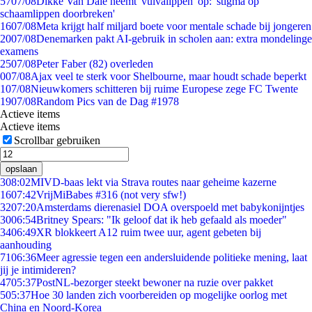
57
07/08
Dikke Van Dale neemt 'vulvalippen' op: 'stigma op
schaamlippen doorbreken'
16
07/08
Meta krijgt half miljard boete voor mentale schade bij jongeren
20
07/08
Denemarken pakt AI-gebruik in scholen aan: extra mondelinge
examens
25
07/08
Peter Faber (82) overleden
0
07/08
Ajax veel te sterk voor Shelbourne, maar houdt schade beperkt
1
07/08
Nieuwkomers schitteren bij ruime Europese zege FC Twente
19
07/08
Random Pics van de Dag #1978
Actieve items
Actieve items
Scrollbar gebruiken
opslaan
3
08:02
MIVD-baas lekt via Strava routes naar geheime kazerne
16
07:42
VrijMiBabes #316 (not very sfw!)
32
07:20
Amsterdams dierenasiel DOA overspoeld met babykonijntjes
30
06:54
Britney Spears: "Ik geloof dat ik heb gefaald als moeder"
34
06:49
XR blokkeert A12 ruim twee uur, agent gebeten bij
aanhouding
71
06:36
Meer agressie tegen een andersluidende politieke mening, laat
jij je intimideren?
47
05:37
PostNL-bezorger steekt bewoner na ruzie over pakket
5
05:37
Hoe 30 landen zich voorbereiden op mogelijke oorlog met
China en Noord-Korea