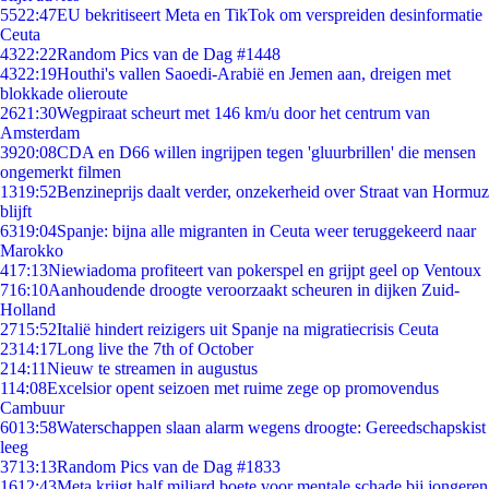
55
22:47
EU bekritiseert Meta en TikTok om verspreiden desinformatie
Ceuta
43
22:22
Random Pics van de Dag #1448
43
22:19
Houthi's vallen Saoedi-Arabië en Jemen aan, dreigen met
blokkade olieroute
26
21:30
Wegpiraat scheurt met 146 km/u door het centrum van
Amsterdam
39
20:08
CDA en D66 willen ingrijpen tegen 'gluurbrillen' die mensen
ongemerkt filmen
13
19:52
Benzineprijs daalt verder, onzekerheid over Straat van Hormuz
blijft
63
19:04
Spanje: bijna alle migranten in Ceuta weer teruggekeerd naar
Marokko
4
17:13
Niewiadoma profiteert van pokerspel en grijpt geel op Ventoux
7
16:10
Aanhoudende droogte veroorzaakt scheuren in dijken Zuid-
Holland
27
15:52
Italië hindert reizigers uit Spanje na migratiecrisis Ceuta
23
14:17
Long live the 7th of October
2
14:11
Nieuw te streamen in augustus
1
14:08
Excelsior opent seizoen met ruime zege op promovendus
Cambuur
60
13:58
Waterschappen slaan alarm wegens droogte: Gereedschapskist
leeg
37
13:13
Random Pics van de Dag #1833
16
12:43
Meta krijgt half miljard boete voor mentale schade bij jongeren