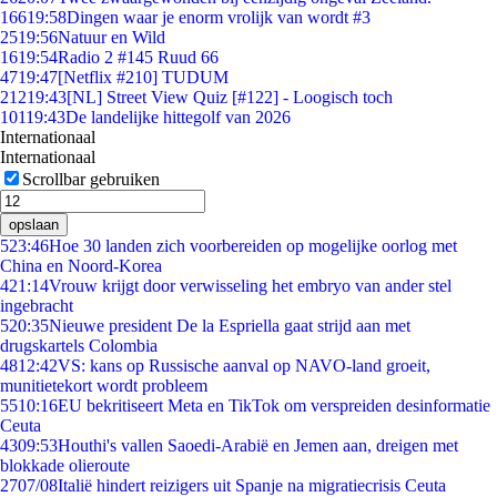
166
19:58
Dingen waar je enorm vrolijk van wordt #3
25
19:56
Natuur en Wild
16
19:54
Radio 2 #145 Ruud 66
47
19:47
[Netflix #210] TUDUM
212
19:43
[NL] Street View Quiz [#122] - Loogisch toch
101
19:43
De landelijke hittegolf van 2026
Internationaal
Internationaal
Scrollbar gebruiken
opslaan
5
23:46
Hoe 30 landen zich voorbereiden op mogelijke oorlog met
China en Noord-Korea
4
21:14
Vrouw krijgt door verwisseling het embryo van ander stel
ingebracht
5
20:35
Nieuwe president De la Espriella gaat strijd aan met
drugskartels Colombia
48
12:42
VS: kans op Russische aanval op NAVO-land groeit,
munitietekort wordt probleem
55
10:16
EU bekritiseert Meta en TikTok om verspreiden desinformatie
Ceuta
43
09:53
Houthi's vallen Saoedi-Arabië en Jemen aan, dreigen met
blokkade olieroute
27
07/08
Italië hindert reizigers uit Spanje na migratiecrisis Ceuta