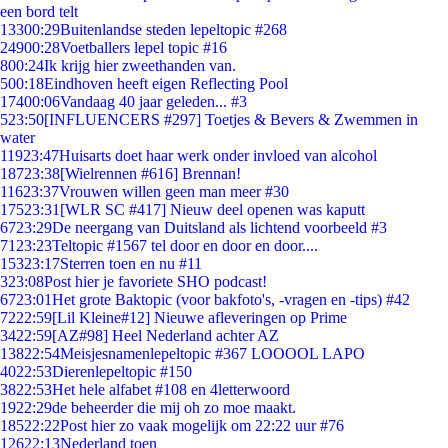
een bord telt
133
00:29
Buitenlandse steden lepeltopic #268
249
00:28
Voetballers lepel topic #16
8
00:24
Ik krijg hier zweethanden van.
5
00:18
Eindhoven heeft eigen Reflecting Pool
174
00:06
Vandaag 40 jaar geleden... #3
5
23:50
[INFLUENCERS #297] Toetjes & Bevers & Zwemmen in
water
119
23:47
Huisarts doet haar werk onder invloed van alcohol
187
23:38
[Wielrennen #616] Brennan!
116
23:37
Vrouwen willen geen man meer #30
175
23:31
[WLR SC #417] Nieuw deel openen was kaputt
67
23:29
De neergang van Duitsland als lichtend voorbeeld #3
71
23:23
Teltopic #1567 tel door en door en door....
153
23:17
Sterren toen en nu #11
3
23:08
Post hier je favoriete SHO podcast!
67
23:01
Het grote Baktopic (voor bakfoto's, -vragen en -tips) #42
72
22:59
[Lil Kleine#12] Nieuwe afleveringen op Prime
34
22:59
[AZ#98] Heel Nederland achter AZ
138
22:54
Meisjesnamenlepeltopic #367 LOOOOL LAPO
40
22:53
Dierenlepeltopic #150
38
22:53
Het hele alfabet #108 en 4letterwoord
19
22:29
de beheerder die mij oh zo moe maakt.
185
22:22
Post hier zo vaak mogelijk om 22:22 uur #76
126
22:13
Nederland toen