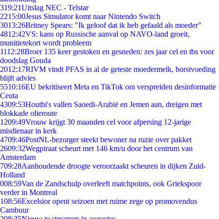
3
19:21
Uitslag NEC - Telstar
22
15:00
Jesus Simulator komt naar Nintendo Switch
30
13:26
Britney Spears: "Ik geloof dat ik heb gefaald als moeder"
48
12:42
VS: kans op Russische aanval op NAVO-land groeit,
munitietekort wordt probleem
11
12:28
Broer 135 keer gestoken en gesneden: zes jaar cel en tbs voor
doodslag Gouda
20
12:17
RIVM vindt PFAS in al de geteste moedermelk, borstvoeding
blijft advies
55
10:16
EU bekritiseert Meta en TikTok om verspreiden desinformatie
Ceuta
43
09:53
Houthi's vallen Saoedi-Arabië en Jemen aan, dreigen met
blokkade olieroute
12
09:49
Vrouw krijgt 30 maanden cel voor afpersing 12-jarige
misdienaar in kerk
47
09:46
PostNL-bezorger steekt bewoner na ruzie over pakket
26
09:32
Wegpiraat scheurt met 146 km/u door het centrum van
Amsterdam
7
09:28
Aanhoudende droogte veroorzaakt scheuren in dijken Zuid-
Holland
0
08:59
Van de Zandschulp overleeft matchpoints, ook Griekspoor
verder in Montreal
1
08:56
Excelsior opent seizoen met ruime zege op promovendus
Cambuur
2
08:35
Nieuw te streamen in augustus