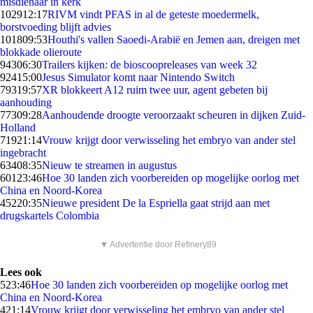
misdienaar in kerk
1029
12:17
RIVM vindt PFAS in al de geteste moedermelk,
borstvoeding blijft advies
1018
09:53
Houthi's vallen Saoedi-Arabië en Jemen aan, dreigen met
blokkade olieroute
943
06:30
Trailers kijken: de bioscoopreleases van week 32
924
15:00
Jesus Simulator komt naar Nintendo Switch
793
19:57
XR blokkeert A12 ruim twee uur, agent gebeten bij
aanhouding
773
09:28
Aanhoudende droogte veroorzaakt scheuren in dijken Zuid-
Holland
719
21:14
Vrouw krijgt door verwisseling het embryo van ander stel
ingebracht
634
08:35
Nieuw te streamen in augustus
601
23:46
Hoe 30 landen zich voorbereiden op mogelijke oorlog met
China en Noord-Korea
452
20:35
Nieuwe president De la Espriella gaat strijd aan met
drugskartels Colombia
▼ Advertentie door Refinery89
Lees ook
5
23:46
Hoe 30 landen zich voorbereiden op mogelijke oorlog met
China en Noord-Korea
4
21:14
Vrouw krijgt door verwisseling het embryo van ander stel