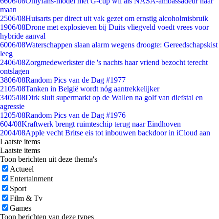
66
06/08
Onlyfans-model met G-cup wil als NASA-ambassadeur naar
maan
25
06/08
Huisarts per direct uit vak gezet om ernstig alcoholmisbruik
19
06/08
Drone met explosieven bij Duits vliegveld voedt vrees voor
hybride aanval
60
06/08
Waterschappen slaan alarm wegens droogte: Gereedschapskist
leeg
24
06/08
Zorgmedewerkster die 's nachts haar vriend bezocht terecht
ontslagen
38
06/08
Random Pics van de Dag #1977
21
05/08
Tanken in België wordt nóg aantrekkelijker
34
05/08
Dirk sluit supermarkt op de Wallen na golf van diefstal en
agressie
12
05/08
Random Pics van de Dag #1976
6
04/08
Kraftwerk brengt ruimteschip terug naar Eindhoven
20
04/08
Apple vecht Britse eis tot inbouwen backdoor in iCloud aan
Laatste items
Laatste items
Toon berichten uit deze thema's
Actueel
Entertainment
Sport
Film & Tv
Games
Toon berichten van deze types