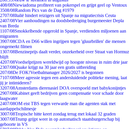
4
08/08
Niewiadoma profiteert van pokerspel en grijpt geel op Ventoux
35
08/08
Random Pics van de Dag #1979
27
07/08
Italië hindert reizigers uit Spanje na migratiecrisis Ceuta
24
07/08
Vier aanhoudingen na doodsbedreiging burgemeester Depla
van Breda
11
07/08
Smokkelbende opgerold in Spanje, verdienden miljoenen aan
migranten
39
07/08
CDA en D66 willen ingrijpen tegen 'gluurbrillen' die mensen
ongemerkt filmen
13
07/08
Benzineprijs daalt verder, onzekerheid over Straat van Hormuz
blijft
42
07/08
Voedselprijzen wereldwijd op hoogste niveau in ruim drie jaar
23
07/08
Quake krijgt na 30 jaar een gratis uitbreiding
2
07/08
De FOK!Voetbalmanager 2026/2027 is begonnen
71
07/08
Meer agressie tegen een andersluidende politieke mening, laat
jij je intimideren?
32
07/08
Amsterdams dierenasiel DOA overspoeld met babykonijntjes
29
07/08
Kabinet geeft bedrijven geen compensatie voor schade door
laagwater
24
07/08
OM eist TBS tegen verwarde man die agenten stak met
aardappelschilmesje
30
07/08
Tropische hitte keert zondag terug met lokaal 32 graden
30
07/08
Trump grijpt weer in op automatisch staatsburgerschap bij
geboorte in VS