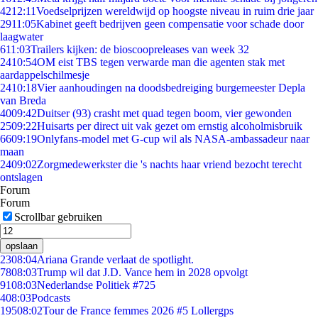
42
12:11
Voedselprijzen wereldwijd op hoogste niveau in ruim drie jaar
29
11:05
Kabinet geeft bedrijven geen compensatie voor schade door
laagwater
6
11:03
Trailers kijken: de bioscoopreleases van week 32
24
10:54
OM eist TBS tegen verwarde man die agenten stak met
aardappelschilmesje
24
10:18
Vier aanhoudingen na doodsbedreiging burgemeester Depla
van Breda
40
09:42
Duitser (93) crasht met quad tegen boom, vier gewonden
25
09:22
Huisarts per direct uit vak gezet om ernstig alcoholmisbruik
66
09:19
Onlyfans-model met G-cup wil als NASA-ambassadeur naar
maan
24
09:02
Zorgmedewerkster die 's nachts haar vriend bezocht terecht
ontslagen
Forum
Forum
Scrollbar gebruiken
opslaan
23
08:04
Ariana Grande verlaat de spotlight.
78
08:03
Trump wil dat J.D. Vance hem in 2028 opvolgt
91
08:03
Nederlandse Politiek #725
4
08:03
Podcasts
195
08:02
Tour de France femmes 2026 #5 Lollergps