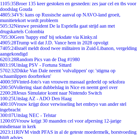
11
05:35
Broer 135 keer gestoken en gesneden: zes jaar cel en tbs voor
doodslag Gouda
48
05:34
VS: kans op Russische aanval op NAVO-land groeit,
munitietekort wordt probleem
5
05:32
Nieuwe president De la Espriella gaat strijd aan met
drugskartels Colombia
7
05:30
Geen 'happy end' bij seksdate via Kinky.nl
49
05:28
Trump wil dat J.D. Vance hem in 2028 opvolgt
74
05:24
Israël meldt dood twee militairen in Zuid-Libanon, vergelding
aangekondigd
62
03:28
Random Pics van de Dag #1980
8
03:19
Uitslag PSV - Fortuna Sittard
57
02:32
Dikke Van Dale neemt 'vulvalippen' op: 'stigma op
schaamlippen doorbreken'
40
00:59
Vinted-foto's van vrouwen massaal gedeeld op seksfora
2
00:50
Vollering slaat dubbelslag in Nice en neemt geel over
22
00:28
Jesus Simulator komt naar Nintendo Switch
1
00:25
Uitslag AZ - ADO Den Haag
4
00:10
Vrouw krijgt door verwisseling het embryo van ander stel
ingebracht
3
00:07
Uitslag NEC - Telstar
12
00:05
Vrouw krijgt 30 maanden cel voor afpersing 12-jarige
misdienaar in kerk
20
23:11
RIVM vindt PFAS in al de geteste moedermelk, borstvoeding
blijft advies