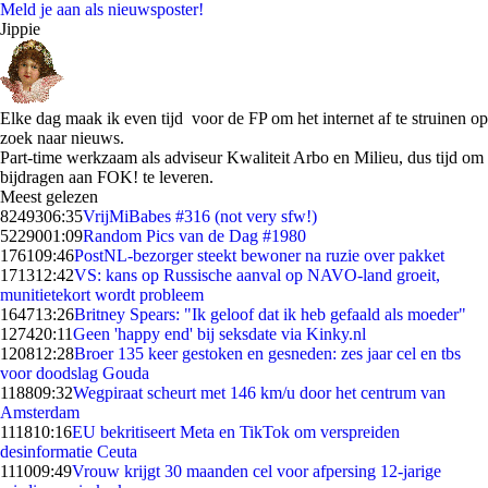
Meld je aan als nieuwsposter!
Jippie
Elke dag maak ik even tijd voor de FP om het internet af te struinen op
zoek naar nieuws.
Part-time werkzaam als adviseur Kwaliteit Arbo en Milieu, dus tijd om
bijdragen aan FOK! te leveren.
Meest gelezen
82493
06:35
VrijMiBabes #316 (not very sfw!)
52290
01:09
Random Pics van de Dag #1980
1761
09:46
PostNL-bezorger steekt bewoner na ruzie over pakket
1713
12:42
VS: kans op Russische aanval op NAVO-land groeit,
munitietekort wordt probleem
1647
13:26
Britney Spears: "Ik geloof dat ik heb gefaald als moeder"
1274
20:11
Geen 'happy end' bij seksdate via Kinky.nl
1208
12:28
Broer 135 keer gestoken en gesneden: zes jaar cel en tbs
voor doodslag Gouda
1188
09:32
Wegpiraat scheurt met 146 km/u door het centrum van
Amsterdam
1118
10:16
EU bekritiseert Meta en TikTok om verspreiden
desinformatie Ceuta
1110
09:49
Vrouw krijgt 30 maanden cel voor afpersing 12-jarige