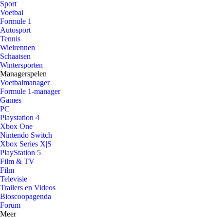
Sport
Voetbal
Formule 1
Autosport
Tennis
Wielrennen
Schaatsen
Wintersporten
Managerspelen
Voetbalmanager
Formule 1-manager
Games
PC
Playstation 4
Xbox One
Nintendo Switch
Xbox Series X|S
PlayStation 5
Film & TV
Film
Televisie
Trailers en Videos
Bioscoopagenda
Forum
Meer