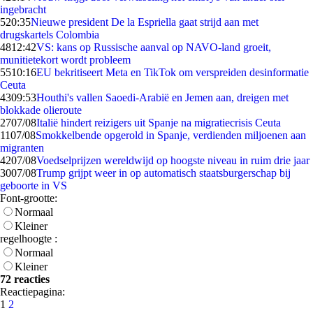
ingebracht
5
20:35
Nieuwe president De la Espriella gaat strijd aan met
drugskartels Colombia
48
12:42
VS: kans op Russische aanval op NAVO-land groeit,
munitietekort wordt probleem
55
10:16
EU bekritiseert Meta en TikTok om verspreiden desinformatie
Ceuta
43
09:53
Houthi's vallen Saoedi-Arabië en Jemen aan, dreigen met
blokkade olieroute
27
07/08
Italië hindert reizigers uit Spanje na migratiecrisis Ceuta
11
07/08
Smokkelbende opgerold in Spanje, verdienden miljoenen aan
migranten
42
07/08
Voedselprijzen wereldwijd op hoogste niveau in ruim drie jaar
30
07/08
Trump grijpt weer in op automatisch staatsburgerschap bij
geboorte in VS
Font-grootte:
Normaal
Kleiner
regelhoogte :
Normaal
Kleiner
72 reacties
Reactiepagina:
1
2