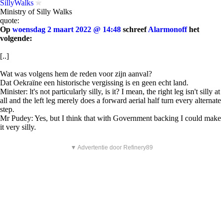
SillyWalks
Ministry of Silly Walks
quote:
Op
woensdag 2 maart 2022 @ 14:48
schreef
Alarmonoff
het
volgende:
[..]
Wat was volgens hem de reden voor zijn aanval?
Dat Oekraïne een historische vergissing is en geen echt land.
Minister: lt's not particularly silly, is it? I mean, the right leg isn't silly at
all and the left leg merely does a forward aerial half turn every alternate
step.
Mr Pudey: Yes, but I think that with Government backing I could make
it very silly.
▼ Advertentie door Refinery89