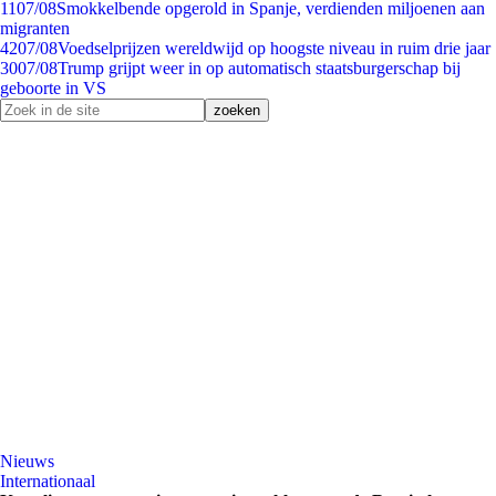
11
07/08
Smokkelbende opgerold in Spanje, verdienden miljoenen aan
migranten
42
07/08
Voedselprijzen wereldwijd op hoogste niveau in ruim drie jaar
30
07/08
Trump grijpt weer in op automatisch staatsburgerschap bij
geboorte in VS
Nieuws
Internationaal