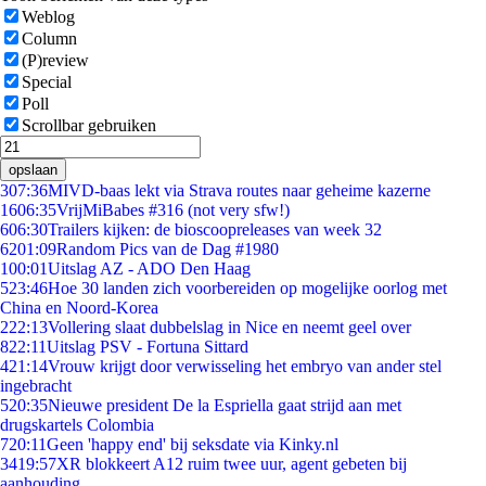
Weblog
Column
(P)review
Special
Poll
Scrollbar gebruiken
opslaan
3
07:36
MIVD-baas lekt via Strava routes naar geheime kazerne
16
06:35
VrijMiBabes #316 (not very sfw!)
6
06:30
Trailers kijken: de bioscoopreleases van week 32
62
01:09
Random Pics van de Dag #1980
1
00:01
Uitslag AZ - ADO Den Haag
5
23:46
Hoe 30 landen zich voorbereiden op mogelijke oorlog met
China en Noord-Korea
2
22:13
Vollering slaat dubbelslag in Nice en neemt geel over
8
22:11
Uitslag PSV - Fortuna Sittard
4
21:14
Vrouw krijgt door verwisseling het embryo van ander stel
ingebracht
5
20:35
Nieuwe president De la Espriella gaat strijd aan met
drugskartels Colombia
7
20:11
Geen 'happy end' bij seksdate via Kinky.nl
34
19:57
XR blokkeert A12 ruim twee uur, agent gebeten bij
aanhouding