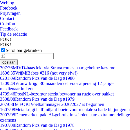
Weblog
Fotoboek
Prijsvragen
Contact
Colofon
Feedback
Tip de redactie
FOK!
FOK!
Scrollbar gebruiken
opslaan
3
07:36
MIVD-baas lekt via Strava routes naar geheime kazerne
16
06:35
VrijMiBabes #316 (not very sfw!)
62
01:09
Random Pics van de Dag #1980
12
09:49
Vrouw krijgt 30 maanden cel voor afpersing 12-jarige
misdienaar in kerk
47
09:46
PostNL-bezorger steekt bewoner na ruzie over pakket
35
08/08
Random Pics van de Dag #1979
2
07/08
De FOK!Voetbalmanager 2026/2027 is begonnen
16
07/08
Meta krijgt half miljard boete voor mentale schade bij jongeren
20
07/08
Denemarken pakt AI-gebruik in scholen aan: extra mondelinge
examens
19
07/08
Random Pics van de Dag #1978