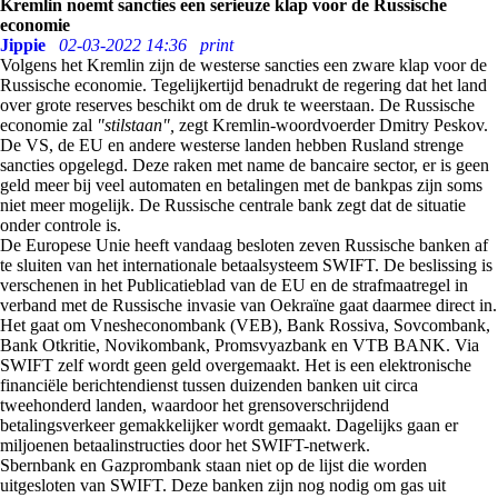
Kremlin noemt sancties een serieuze klap voor de Russische
economie
Jippie
02-03-2022 14:36
print
Volgens het Kremlin zijn de westerse sancties een zware klap voor de
Russische economie. Tegelijkertijd benadrukt de regering dat het land
over grote reserves beschikt om de druk te weerstaan. De Russische
economie zal
"stilstaan",
zegt Kremlin-woordvoerder Dmitry Peskov.
De VS, de EU en andere westerse landen hebben Rusland strenge
sancties opgelegd. Deze raken met name de bancaire sector, er is geen
geld meer bij veel automaten en betalingen met de bankpas zijn soms
niet meer mogelijk. De Russische centrale bank zegt dat de situatie
onder controle is.
De Europese Unie heeft vandaag besloten zeven Russische banken af
te sluiten van het internationale betaalsysteem SWIFT. De beslissing is
verschenen in het Publicatieblad van de EU en de strafmaatregel in
verband met de Russische invasie van Oekraïne gaat daarmee direct in.
Het gaat om Vnesheconombank (VEB), Bank Rossiva, Sovcombank,
Bank Otkritie, Novikombank, Promsvyazbank en VTB BANK. Via
SWIFT zelf wordt geen geld overgemaakt. Het is een elektronische
financiële berichtendienst tussen duizenden banken uit circa
tweehonderd landen, waardoor het grensoverschrijdend
betalingsverkeer gemakkelijker wordt gemaakt. Dagelijks gaan er
miljoenen betaalinstructies door het SWIFT-netwerk.
Sbernbank en Gazprombank staan niet op de lijst die worden
uitgesloten van SWIFT. Deze banken zijn nog nodig om gas uit