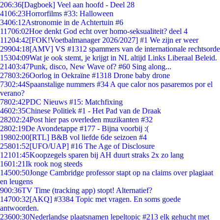
2
06:36
[Dagboek] Veel aan hoofd - Deel 28
41
06:23
Horrorfilms #33: Halloween
34
06:12
Astronomie in de Achtertuin #6
117
06:02
Hoe denkt God echt over homo-seksualiteit? deel 4
112
04:42
[FOK!Voetbalmanager 2026/2027] #1 We zijn er weer
299
04:18
[AMV] VS #1312 spammers van de internationale rechtsorde
153
04:09
Wat je ook stemt, je krijgt in NL altijd Links Liberaal Beleid.
214
03:47
Punk, disco, New Wave of? #60 Sing along...
278
03:26
Oorlog in Oekraïne #1318 Drone baby drone
73
02:44
Spaanstalige nummers #34 A que calor nos pasaremos por el
verano?
78
02:42
PDC Nieuws #15: Matchfixing
46
02:35
Chinese Politiek #1 - Het Pad van de Draak
282
02:24
Post hier pas overleden muzikanten #32
28
02:19
De Avondetappe #177 - Bijna voorbij :(
198
02:00
[RTL] B&B vol liefde 6de seizoen #4
258
01:52
[UFO/UAP] #16 The Age of Disclosure
121
01:45
Koopzegels sparen bij AH duurt straks 2x zo lang
16
01:21
Ik rook nog steeds
145
00:50
Jonge Cambridge professor stapt op na claims over plagiaat
en leugens
9
00:36
TV Time (tracking app) stopt! Alternatief?
147
00:32
[AKQ] #3384 Topic met vragen. En soms goede
antwoorden.
236
00:30
Nederlandse plaatsnamen lepeltopic #213 elk gehucht met