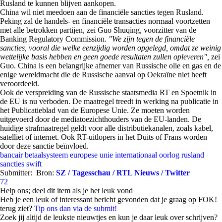
Rusland te kunnen blijven aankopen.
China wil niet meedoen aan de financiële sancties tegen Rusland.
Peking zal de handels- en financiële transacties normaal voortzetten
met alle betrokken partijen, zei Guo Shuqing, voorzitter van de
Banking Regulatory Commission.
"We zijn tegen de financiële
sancties, vooral die welke eenzijdig worden opgelegd, omdat ze weinig
wettelijke basis hebben en geen goede resultaten zullen opleveren",
zei
Guo. China is een belangrijke afnemer van Russische olie en gas en de
enige wereldmacht die de Russische aanval op Oekraïne niet heeft
veroordeeld.
Ook de verspreiding van de Russische staatsmedia RT en Spoetnik in
de EU is nu verboden. De maatregel treedt in werking na publicatie in
het Publicatieblad van de Europese Unie. Ze moeten worden
uitgevoerd door de mediatoezichthouders van de EU-landen. De
huidige strafmaatregel geldt voor alle distributiekanalen, zoals kabel,
satelliet of internet. Ook RT-uitlopers in het Duits of Frans worden
door deze sanctie beïnvloed.
bancair
betaalsysteem
europese unie
internationaal
oorlog
rusland
sancties
swift
Submitter:
Bron:
SZ / Tagesschau / RTL Nieuws / Twitter
72
Help ons; deel dit item als je het leuk vond
Heb je een leuk of interessant bericht gevonden dat je graag op FOK!
terug ziet?
Tip ons dan via de submit!
Zoek jij altijd de leukste nieuwtjes en kun je daar leuk over schrijven?