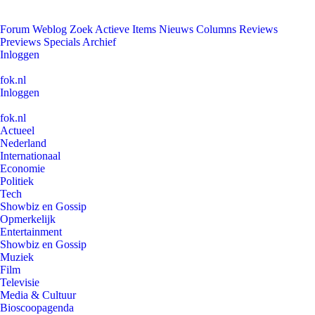
Forum
Weblog
Zoek
Actieve Items
Nieuws
Columns
Reviews
Previews
Specials
Archief
Inloggen
fok.nl
Inloggen
fok.nl
Actueel
Nederland
Internationaal
Economie
Politiek
Tech
Showbiz en Gossip
Opmerkelijk
Entertainment
Showbiz en Gossip
Muziek
Film
Televisie
Media & Cultuur
Bioscoopagenda