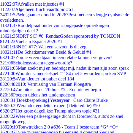
110
22:07
Afvallen met injecties #4
11
22:07
Algemeen Luchtvaarttopic #61
249
21:52
Wie gaan er dood in 2026?Post met een vleugje cynisme de
overledenen.
113
21:37
Roddelpraat onder vuur: ongepaste opmerkingen
minderjarigen deel 2
136
21:35
[DRT SC] #6: RendacGoden sponsored by TONZON
81
21:23
Vuelta a España 2026 #1
184
21:18
NEC #77: Wat een seizoen is dit zeg
100
21:11
De Schatkamer van Beeld & Geluid #4
63
21:07
Zou je vreemdgaan in een relatie kunnen vergeven?
3
21:06
Scholensysteem tegenwoordig?
103
21:05
Man zoekt mij en bedreigt mij, nadat ik met zijn zoon sprak
47
21:00
Woordensamenstelspel #1184 met 2 woorden spreken SVP
281
20:54
Van kleuter tot puber deel 184
83
20:48
2010: Vermissing van Herman Ploegstra
227
20:47
archito's jaren '70 huis #5 - Een nieuw begin
8
20:36
Poepen tijdens het tandenpoetsen
18
20:31
[Boekbespreking] Yesteryear - Caro Claire Burke
206
20:29
Verander een letter expert (7lettereditie) #50
63
20:27
Het grote dagelijkse Trump nieuws topic #31
23
20:22
Weer een parkeergarage dicht in Dordrecht, auto's zo snel
mogelijk weg
180
20:19
Touwtrekken 2.0 #636 - Team 1 beste team *G* *O*
26
20:07
Twee zwaargewonden bij eenzijdig ongeval Zeeland.