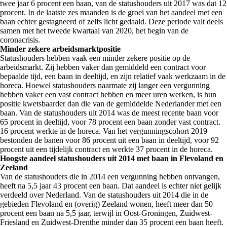
twee jaar 6 procent een baan, van de statushouders uit 2017 was dat 12
procent. In de laatste zes maanden is de groei van het aandeel met een
baan echter gestagneerd of zelfs licht gedaald. Deze periode valt deels
samen met het tweede kwartaal van 2020, het begin van de
coronacrisis.
Minder zekere arbeidsmarktpositie
Statushouders hebben vaak een minder zekere positie op de
arbeidsmarkt. Zij hebben vaker dan gemiddeld een contract voor
bepaalde tijd, een baan in deeltijd, en zijn relatief vaak werkzaam in de
horeca. Hoewel statushouders naarmate zij langer een vergunning
hebben vaker een vast contract hebben en meer uren werken, is hun
positie kwetsbaarder dan die van de gemiddelde Nederlander met een
baan. Van de statushouders uit 2014 was de meest recente baan voor
65 procent in deeltijd, voor 78 procent een baan zonder vast contract.
16 procent werkte in de horeca. Van het vergunningscohort 2019
bestonden de banen voor 86 procent uit een baan in deeltijd, voor 92
procent uit een tijdelijk contract en werkte 37 procent in de horeca.
Hoogste aandeel statushouders uit 2014 met baan in Flevoland en
Zeeland
Van de statushouders die in 2014 een vergunning hebben ontvangen,
heeft na 5,5 jaar 43 procent een baan. Dat aandeel is echter niet gelijk
verdeeld over Nederland. Van de statushouders uit 2014 die in de
gebieden Flevoland en (overig) Zeeland wonen, heeft meer dan 50
procent een baan na 5,5 jaar, terwijl in Oost-Groningen, Zuidwest-
Friesland en Zuidwest-Drenthe minder dan 35 procent een baan heeft.