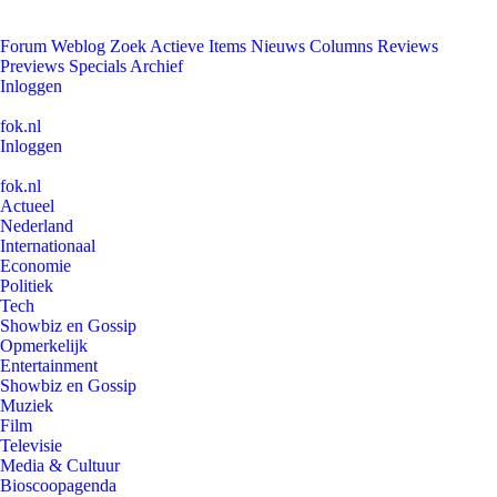
Forum
Weblog
Zoek
Actieve Items
Nieuws
Columns
Reviews
Previews
Specials
Archief
Inloggen
fok.nl
Inloggen
fok.nl
Actueel
Nederland
Internationaal
Economie
Politiek
Tech
Showbiz en Gossip
Opmerkelijk
Entertainment
Showbiz en Gossip
Muziek
Film
Televisie
Media & Cultuur
Bioscoopagenda