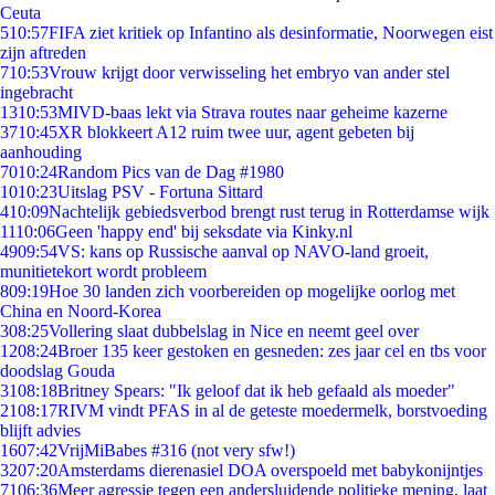
Ceuta
5
10:57
FIFA ziet kritiek op Infantino als desinformatie, Noorwegen eist
zijn aftreden
7
10:53
Vrouw krijgt door verwisseling het embryo van ander stel
ingebracht
13
10:53
MIVD-baas lekt via Strava routes naar geheime kazerne
37
10:45
XR blokkeert A12 ruim twee uur, agent gebeten bij
aanhouding
70
10:24
Random Pics van de Dag #1980
10
10:23
Uitslag PSV - Fortuna Sittard
4
10:09
Nachtelijk gebiedsverbod brengt rust terug in Rotterdamse wijk
11
10:06
Geen 'happy end' bij seksdate via Kinky.nl
49
09:54
VS: kans op Russische aanval op NAVO-land groeit,
munitietekort wordt probleem
8
09:19
Hoe 30 landen zich voorbereiden op mogelijke oorlog met
China en Noord-Korea
3
08:25
Vollering slaat dubbelslag in Nice en neemt geel over
12
08:24
Broer 135 keer gestoken en gesneden: zes jaar cel en tbs voor
doodslag Gouda
31
08:18
Britney Spears: "Ik geloof dat ik heb gefaald als moeder"
21
08:17
RIVM vindt PFAS in al de geteste moedermelk, borstvoeding
blijft advies
16
07:42
VrijMiBabes #316 (not very sfw!)
32
07:20
Amsterdams dierenasiel DOA overspoeld met babykonijntjes
71
06:36
Meer agressie tegen een andersluidende politieke mening, laat