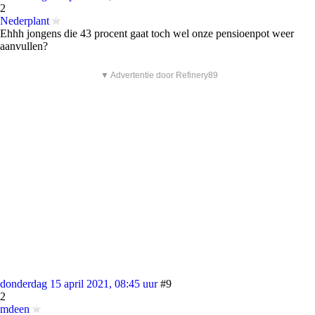
2
Nederplant
Ehhh jongens die 43 procent gaat toch wel onze pensioenpot weer
aanvullen?
▼ Advertentie door Refinery89
donderdag 15 april 2021, 08:45 uur
#9
2
mdeen