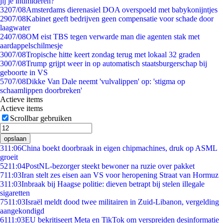
jij je intimideren?
32
07/08
Amsterdams dierenasiel DOA overspoeld met babykonijntjes
29
07/08
Kabinet geeft bedrijven geen compensatie voor schade door
laagwater
24
07/08
OM eist TBS tegen verwarde man die agenten stak met
aardappelschilmesje
30
07/08
Tropische hitte keert zondag terug met lokaal 32 graden
30
07/08
Trump grijpt weer in op automatisch staatsburgerschap bij
geboorte in VS
57
07/08
Dikke Van Dale neemt 'vulvalippen' op: 'stigma op
schaamlippen doorbreken'
Actieve items
Actieve items
Scrollbar gebruiken
opslaan
3
11:06
China boekt doorbraak in eigen chipmachines, druk op ASML
groeit
52
11:04
PostNL-bezorger steekt bewoner na ruzie over pakket
7
11:03
Iran stelt zes eisen aan VS voor heropening Straat van Hormuz
3
11:03
Inbraak bij Haagse politie: dieven betrapt bij stelen illegale
sigaretten
75
11:03
Israël meldt dood twee militairen in Zuid-Libanon, vergelding
aangekondigd
61
11:03
EU bekritiseert Meta en TikTok om verspreiden desinformatie