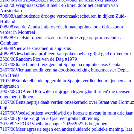
26
08/08
Wegpiraat scheurt met 146 km/u door het centrum van
Amsterdam
7
08/08
Aanhoudende droogte veroorzaakt scheuren in dijken Zuid-
Holland
0
08/08
Van de Zandschulp overleeft matchpoints, ook Griekspoor
verder in Montreal
1
08/08
Excelsior opent seizoen met ruime zege op promovendus
Cambuur
2
08/08
Nieuw te streamen in augustus
4
08/08
Niewiadoma profiteert van pokerspel en grijpt geel op Ventoux
35
08/08
Random Pics van de Dag #1979
27
07/08
Italië hindert reizigers uit Spanje na migratiecrisis Ceuta
24
07/08
Vier aanhoudingen na doodsbedreiging burgemeester Depla
van Breda
11
07/08
Smokkelbende opgerold in Spanje, verdienden miljoenen aan
migranten
39
07/08
CDA en D66 willen ingrijpen tegen 'gluurbrillen' die mensen
ongemerkt filmen
13
07/08
Benzineprijs daalt verder, onzekerheid over Straat van Hormuz
blijft
42
07/08
Voedselprijzen wereldwijd op hoogste niveau in ruim drie jaar
23
07/08
Quake krijgt na 30 jaar een gratis uitbreiding
2
07/08
De FOK!Voetbalmanager 2026/2027 is begonnen
71
07/08
Meer agressie tegen een andersluidende politieke mening, laat