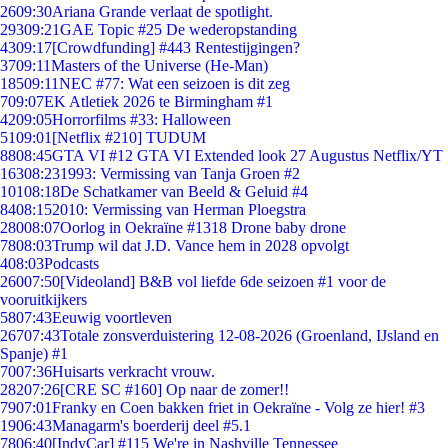
26
09:30
Ariana Grande verlaat de spotlight.
293
09:21
GAE Topic #25 De wederopstanding
43
09:17
[Crowdfunding] #443 Rentestijgingen?
37
09:11
Masters of the Universe (He-Man)
185
09:11
NEC #77: Wat een seizoen is dit zeg
7
09:07
EK Atletiek 2026 te Birmingham #1
42
09:05
Horrorfilms #33: Halloween
51
09:01
[Netflix #210] TUDUM
88
08:45
GTA VI #12 GTA VI Extended look 27 Augustus Netflix/YT
163
08:23
1993: Vermissing van Tanja Groen #2
101
08:18
De Schatkamer van Beeld & Geluid #4
84
08:15
2010: Vermissing van Herman Ploegstra
280
08:07
Oorlog in Oekraïne #1318 Drone baby drone
78
08:03
Trump wil dat J.D. Vance hem in 2028 opvolgt
4
08:03
Podcasts
260
07:50
[Videoland] B&B vol liefde 6de seizoen #1 voor de
vooruitkijkers
58
07:43
Eeuwig voortleven
267
07:43
Totale zonsverduistering 12-08-2026 (Groenland, IJsland en
Spanje) #1
70
07:36
Huisarts verkracht vrouw.
282
07:26
[CRE SC #160] Op naar de zomer!!
79
07:01
Franky en Coen bakken friet in Oekraïne - Volg ze hier! #3
19
06:43
Managarm's boerderij deel #5.1
78
06:40
[IndyCar] #115 We're in Nashville Tennessee