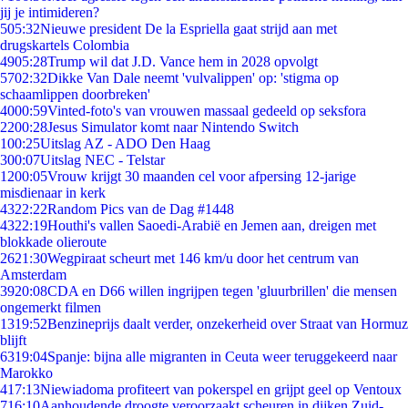
jij je intimideren?
5
05:32
Nieuwe president De la Espriella gaat strijd aan met
drugskartels Colombia
49
05:28
Trump wil dat J.D. Vance hem in 2028 opvolgt
57
02:32
Dikke Van Dale neemt 'vulvalippen' op: 'stigma op
schaamlippen doorbreken'
40
00:59
Vinted-foto's van vrouwen massaal gedeeld op seksfora
22
00:28
Jesus Simulator komt naar Nintendo Switch
1
00:25
Uitslag AZ - ADO Den Haag
3
00:07
Uitslag NEC - Telstar
12
00:05
Vrouw krijgt 30 maanden cel voor afpersing 12-jarige
misdienaar in kerk
43
22:22
Random Pics van de Dag #1448
43
22:19
Houthi's vallen Saoedi-Arabië en Jemen aan, dreigen met
blokkade olieroute
26
21:30
Wegpiraat scheurt met 146 km/u door het centrum van
Amsterdam
39
20:08
CDA en D66 willen ingrijpen tegen 'gluurbrillen' die mensen
ongemerkt filmen
13
19:52
Benzineprijs daalt verder, onzekerheid over Straat van Hormuz
blijft
63
19:04
Spanje: bijna alle migranten in Ceuta weer teruggekeerd naar
Marokko
4
17:13
Niewiadoma profiteert van pokerspel en grijpt geel op Ventoux
7
16:10
Aanhoudende droogte veroorzaakt scheuren in dijken Zuid-