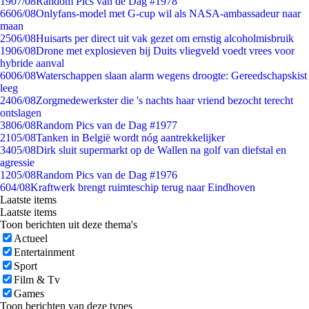
19
07/08
Random Pics van de Dag #1978
66
06/08
Onlyfans-model met G-cup wil als NASA-ambassadeur naar
maan
25
06/08
Huisarts per direct uit vak gezet om ernstig alcoholmisbruik
19
06/08
Drone met explosieven bij Duits vliegveld voedt vrees voor
hybride aanval
60
06/08
Waterschappen slaan alarm wegens droogte: Gereedschapskist
leeg
24
06/08
Zorgmedewerkster die 's nachts haar vriend bezocht terecht
ontslagen
38
06/08
Random Pics van de Dag #1977
21
05/08
Tanken in België wordt nóg aantrekkelijker
34
05/08
Dirk sluit supermarkt op de Wallen na golf van diefstal en
agressie
12
05/08
Random Pics van de Dag #1976
6
04/08
Kraftwerk brengt ruimteschip terug naar Eindhoven
Laatste items
Laatste items
Toon berichten uit deze thema's
Actueel
Entertainment
Sport
Film & Tv
Games
Toon berichten van deze types