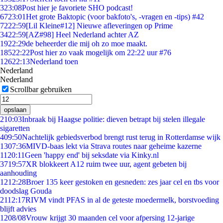
3
23:08
Post hier je favoriete SHO podcast!
67
23:01
Het grote Baktopic (voor bakfoto's, -vragen en -tips) #42
72
22:59
[Lil Kleine#12] Nieuwe afleveringen op Prime
34
22:59
[AZ#98] Heel Nederland achter AZ
19
22:29
de beheerder die mij oh zo moe maakt.
185
22:22
Post hier zo vaak mogelijk om 22:22 uur #76
126
22:13
Nederland toen
Nederland
Nederland
Scrollbar gebruiken
opslaan
2
10:03
Inbraak bij Haagse politie: dieven betrapt bij stelen illegale
sigaretten
4
09:50
Nachtelijk gebiedsverbod brengt rust terug in Rotterdamse wijk
13
07:36
MIVD-baas lekt via Strava routes naar geheime kazerne
11
20:11
Geen 'happy end' bij seksdate via Kinky.nl
37
19:57
XR blokkeert A12 ruim twee uur, agent gebeten bij
aanhouding
12
12:28
Broer 135 keer gestoken en gesneden: zes jaar cel en tbs voor
doodslag Gouda
21
12:17
RIVM vindt PFAS in al de geteste moedermelk, borstvoeding
blijft advies
12
08/08
Vrouw krijgt 30 maanden cel voor afpersing 12-jarige