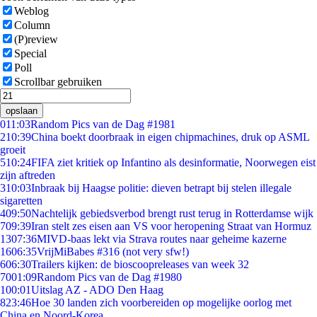
Weblog
Column
(P)review
Special
Poll
Scrollbar gebruiken
opslaan
0
11:03
Random Pics van de Dag #1981
2
10:39
China boekt doorbraak in eigen chipmachines, druk op ASML
groeit
5
10:24
FIFA ziet kritiek op Infantino als desinformatie, Noorwegen eist
zijn aftreden
3
10:03
Inbraak bij Haagse politie: dieven betrapt bij stelen illegale
sigaretten
4
09:50
Nachtelijk gebiedsverbod brengt rust terug in Rotterdamse wijk
7
09:39
Iran stelt zes eisen aan VS voor heropening Straat van Hormuz
13
07:36
MIVD-baas lekt via Strava routes naar geheime kazerne
16
06:35
VrijMiBabes #316 (not very sfw!)
6
06:30
Trailers kijken: de bioscoopreleases van week 32
70
01:09
Random Pics van de Dag #1980
1
00:01
Uitslag AZ - ADO Den Haag
8
23:46
Hoe 30 landen zich voorbereiden op mogelijke oorlog met
China en Noord-Korea