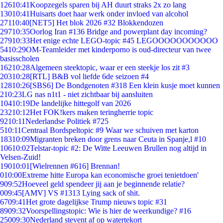
126
10:41
Koopzegels sparen bij AH duurt straks 2x zo lang
130
10:41
Huisarts doet haar werk onder invloed van alcohol
271
10:40
[NET5] Het blok 2026 #32 Blokkendozen
297
10:35
Oorlog Iran #136 Bridge and powerplant day incoming?
279
10:33
Het enige echte LEGO-topic #45 LEGOOOOOOOOOOO
54
10:29
OM-Teamleider met kinderporno is oud-directeur van twee
basisscholen
162
10:28
Algemeen steektopic, waar er een steekje los zit #3
203
10:28
[RTL] B&B vol liefde 6de seizoen #4
128
10:26
[SBS6] De Bondgenoten #318 Een klein kusje moet kunnen
2
10:23
LG nas n1t1 - niet zichtbaar bij aansluiten
104
10:19
De landelijke hittegolf van 2026
232
10:12
Het FOK!kers maken teringherrie topic
92
10:11
Nederlandse Politiek #725
5
10:11
Centraal Bordspeltopic #9 Waar we schuiven met karton
183
10:09
Migranten breken door grens naar Ceuta in Spanje,l #10
106
10:02
Telstar-topic #2: De Witte Leeuwen Brullen nog altijd in
Velsen-Zuid!
190
10:01
[Wielrennen #616] Brennan!
0
10:00
Extreme hitte Europa kan economische groei tenietdoen'
9
09:52
Hoeveel geld spendeer jij aan je beginnende relatie?
0
09:45
[AMV] VS #1313 Lying sack of shit.
67
09:41
Het grote dagelijkse Trump nieuws topic #31
89
09:32
Voorspellingstopic: Wie is hier de weerkundige? #16
250
09:30
Nederland stevent af op watertekort