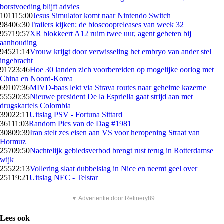
borstvoeding blijft advies
1011
15:00
Jesus Simulator komt naar Nintendo Switch
984
06:30
Trailers kijken: de bioscoopreleases van week 32
957
19:57
XR blokkeert A12 ruim twee uur, agent gebeten bij
aanhouding
945
21:14
Vrouw krijgt door verwisseling het embryo van ander stel
ingebracht
917
23:46
Hoe 30 landen zich voorbereiden op mogelijke oorlog met
China en Noord-Korea
691
07:36
MIVD-baas lekt via Strava routes naar geheime kazerne
555
20:35
Nieuwe president De la Espriella gaat strijd aan met
drugskartels Colombia
390
22:11
Uitslag PSV - Fortuna Sittard
361
11:03
Random Pics van de Dag #1981
308
09:39
Iran stelt zes eisen aan VS voor heropening Straat van
Hormuz
257
09:50
Nachtelijk gebiedsverbod brengt rust terug in Rotterdamse
wijk
255
22:13
Vollering slaat dubbelslag in Nice en neemt geel over
251
19:21
Uitslag NEC - Telstar
▼ Advertentie door Refinery89
Lees ook