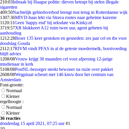
2
10:03
Inbraak bij Haagse politie: dieven betrapt bij stelen illegale
sigaretten
4
09:50
Nachtelijk gebiedsverbod brengt rust terug in Rotterdamse wijk
13
07:36
MIVD-baas lekt via Strava routes naar geheime kazerne
11
20:11
Geen 'happy end' bij seksdate via Kinky.nl
37
19:57
XR blokkeert A12 ruim twee uur, agent gebeten bij
aanhouding
12
12:28
Broer 135 keer gestoken en gesneden: zes jaar cel en tbs voor
doodslag Gouda
21
12:17
RIVM vindt PFAS in al de geteste moedermelk, borstvoeding
blijft advies
12
08/08
Vrouw krijgt 30 maanden cel voor afpersing 12-jarige
misdienaar in kerk
51
08/08
PostNL-bezorger steekt bewoner na ruzie over pakket
26
08/08
Wegpiraat scheurt met 146 km/u door het centrum van
Amsterdam
Font-grootte:
Normaal
Kleiner
regelhoogte :
Normaal
Kleiner
36 reacties
donderdag 15 april 2021, 07:25 uur
#1
10