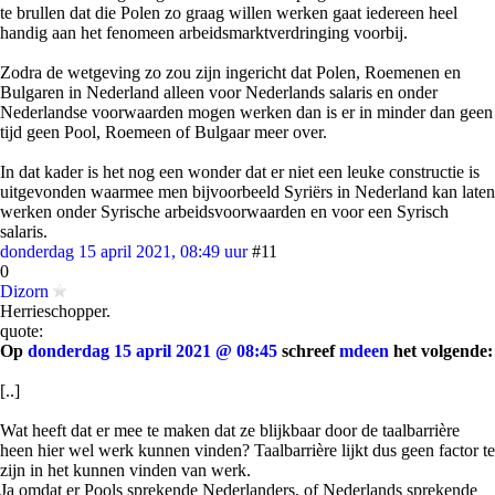
te brullen dat die Polen zo graag willen werken gaat iedereen heel
handig aan het fenomeen arbeidsmarktverdringing voorbij.
Zodra de wetgeving zo zou zijn ingericht dat Polen, Roemenen en
Bulgaren in Nederland alleen voor Nederlands salaris en onder
Nederlandse voorwaarden mogen werken dan is er in minder dan geen
tijd geen Pool, Roemeen of Bulgaar meer over.
In dat kader is het nog een wonder dat er niet een leuke constructie is
uitgevonden waarmee men bijvoorbeeld Syriërs in Nederland kan laten
werken onder Syrische arbeidsvoorwaarden en voor een Syrisch
salaris.
donderdag 15 april 2021, 08:49 uur
#11
0
Dizorn
Herrieschopper.
quote:
Op
donderdag 15 april 2021 @ 08:45
schreef
mdeen
het volgende:
[..]
Wat heeft dat er mee te maken dat ze blijkbaar door de taalbarrière
heen hier wel werk kunnen vinden? Taalbarrière lijkt dus geen factor te
zijn in het kunnen vinden van werk.
Ja omdat er Pools sprekende Nederlanders, of Nederlands sprekende