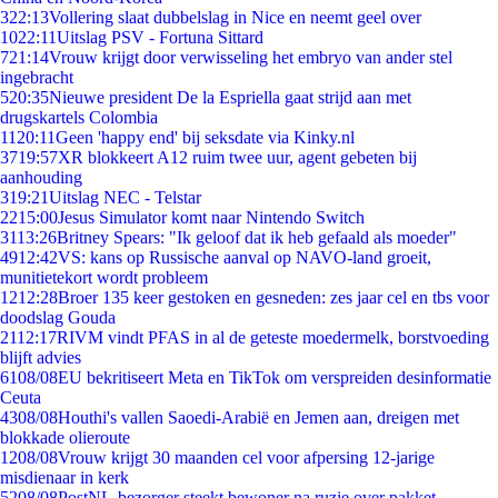
3
22:13
Vollering slaat dubbelslag in Nice en neemt geel over
10
22:11
Uitslag PSV - Fortuna Sittard
7
21:14
Vrouw krijgt door verwisseling het embryo van ander stel
ingebracht
5
20:35
Nieuwe president De la Espriella gaat strijd aan met
drugskartels Colombia
11
20:11
Geen 'happy end' bij seksdate via Kinky.nl
37
19:57
XR blokkeert A12 ruim twee uur, agent gebeten bij
aanhouding
3
19:21
Uitslag NEC - Telstar
22
15:00
Jesus Simulator komt naar Nintendo Switch
31
13:26
Britney Spears: "Ik geloof dat ik heb gefaald als moeder"
49
12:42
VS: kans op Russische aanval op NAVO-land groeit,
munitietekort wordt probleem
12
12:28
Broer 135 keer gestoken en gesneden: zes jaar cel en tbs voor
doodslag Gouda
21
12:17
RIVM vindt PFAS in al de geteste moedermelk, borstvoeding
blijft advies
61
08/08
EU bekritiseert Meta en TikTok om verspreiden desinformatie
Ceuta
43
08/08
Houthi's vallen Saoedi-Arabië en Jemen aan, dreigen met
blokkade olieroute
12
08/08
Vrouw krijgt 30 maanden cel voor afpersing 12-jarige
misdienaar in kerk
52
08/08
PostNL-bezorger steekt bewoner na ruzie over pakket