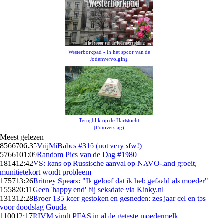
Westerborkpad - In het spoor van de
Jodenvervolging
Terugblik op de Hartstocht
(Fotoverslag)
Meest gelezen
85667
06:35
VrijMiBabes #316 (not very sfw!)
57661
01:09
Random Pics van de Dag #1980
1814
12:42
VS: kans op Russische aanval op NAVO-land groeit,
munitietekort wordt probleem
1757
13:26
Britney Spears: "Ik geloof dat ik heb gefaald als moeder"
1558
20:11
Geen 'happy end' bij seksdate via Kinky.nl
1313
12:28
Broer 135 keer gestoken en gesneden: zes jaar cel en tbs
voor doodslag Gouda
1100
12:17
RIVM vindt PFAS in al de geteste moedermelk,