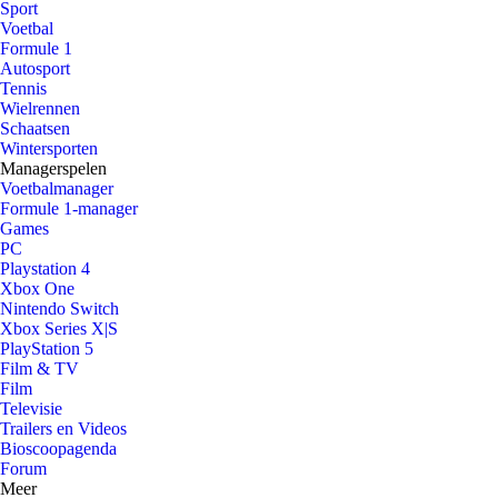
Sport
Voetbal
Formule 1
Autosport
Tennis
Wielrennen
Schaatsen
Wintersporten
Managerspelen
Voetbalmanager
Formule 1-manager
Games
PC
Playstation 4
Xbox One
Nintendo Switch
Xbox Series X|S
PlayStation 5
Film & TV
Film
Televisie
Trailers en Videos
Bioscoopagenda
Forum
Meer