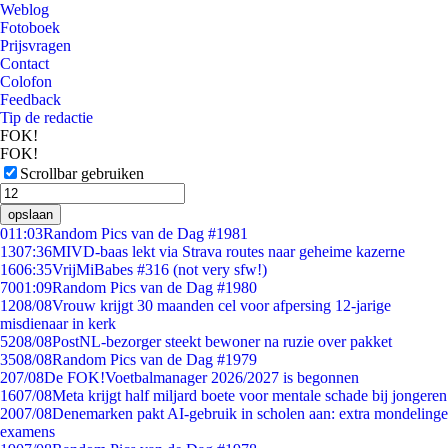
Weblog
Fotoboek
Prijsvragen
Contact
Colofon
Feedback
Tip de redactie
FOK!
FOK!
Scrollbar gebruiken
opslaan
0
11:03
Random Pics van de Dag #1981
13
07:36
MIVD-baas lekt via Strava routes naar geheime kazerne
16
06:35
VrijMiBabes #316 (not very sfw!)
70
01:09
Random Pics van de Dag #1980
12
08/08
Vrouw krijgt 30 maanden cel voor afpersing 12-jarige
misdienaar in kerk
52
08/08
PostNL-bezorger steekt bewoner na ruzie over pakket
35
08/08
Random Pics van de Dag #1979
2
07/08
De FOK!Voetbalmanager 2026/2027 is begonnen
16
07/08
Meta krijgt half miljard boete voor mentale schade bij jongeren
20
07/08
Denemarken pakt AI-gebruik in scholen aan: extra mondelinge
examens