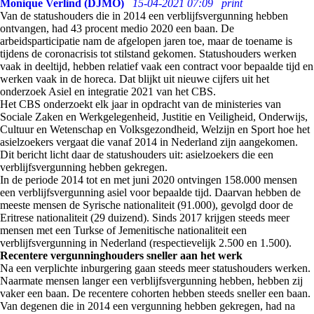
Monique Verlind (DJMO)
15-04-2021 07:09
print
Van de statushouders die in 2014 een verblijfsvergunning hebben
ontvangen, had 43 procent medio 2020 een baan. De
arbeidsparticipatie nam de afgelopen jaren toe, maar de toename is
tijdens de coronacrisis tot stilstand gekomen. Statushouders werken
vaak in deeltijd, hebben relatief vaak een contract voor bepaalde tijd en
werken vaak in de horeca. Dat blijkt uit nieuwe cijfers uit het
onderzoek Asiel en integratie 2021 van het CBS.
Het CBS onderzoekt elk jaar in opdracht van de ministeries van
Sociale Zaken en Werkgelegenheid, Justitie en Veiligheid, Onderwijs,
Cultuur en Wetenschap en Volksgezondheid, Welzijn en Sport hoe het
asielzoekers vergaat die vanaf 2014 in Nederland zijn aangekomen.
Dit bericht licht daar de statushouders uit: asielzoekers die een
verblijfsvergunning hebben gekregen.
In de periode 2014 tot en met juni 2020 ontvingen 158.000 mensen
een verblijfsvergunning asiel voor bepaalde tijd. Daarvan hebben de
meeste mensen de Syrische nationaliteit (91.000), gevolgd door de
Eritrese nationaliteit (29 duizend). Sinds 2017 krijgen steeds meer
mensen met een Turkse of Jemenitische nationaliteit een
verblijfsvergunning in Nederland (respectievelijk 2.500 en 1.500).
Recentere vergunninghouders sneller aan het werk
Na een verplichte inburgering gaan steeds meer statushouders werken.
Naarmate mensen langer een verblijfsvergunning hebben, hebben zij
vaker een baan. De recentere cohorten hebben steeds sneller een baan.
Van degenen die in 2014 een vergunning hebben gekregen, had na