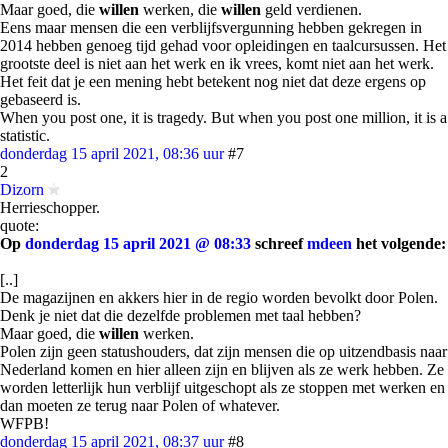
Maar goed, die
willen
werken, die
willen
geld verdienen.
Eens maar mensen die een verblijfsvergunning hebben gekregen in
2014 hebben genoeg tijd gehad voor opleidingen en taalcursussen. Het
grootste deel is niet aan het werk en ik vrees, komt niet aan het werk.
Het feit dat je een mening hebt betekent nog niet dat deze ergens op
gebaseerd is.
When you post one, it is tragedy. But when you post one million, it is a
statistic.
donderdag 15 april 2021, 08:36 uur
#7
2
Dizorn
Herrieschopper.
quote:
Op
donderdag 15 april 2021 @ 08:33
schreef
mdeen
het volgende:
[..]
De magazijnen en akkers hier in de regio worden bevolkt door Polen.
Denk je niet dat die dezelfde problemen met taal hebben?
Maar goed, die
willen
werken.
Polen zijn geen statushouders, dat zijn mensen die op uitzendbasis naar
Nederland komen en hier alleen zijn en blijven als ze werk hebben. Ze
worden letterlijk hun verblijf uitgeschopt als ze stoppen met werken en
dan moeten ze terug naar Polen of whatever.
WFPB!
donderdag 15 april 2021, 08:37 uur
#8