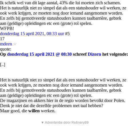
Ik schrik wel van dit lage aantal, 43% die lui moeten zich schamen.
Het is natuurlijk niet zo simpel dat als een statushouder wil werken, ze
ook werk krijgen, ze moeten nog door iemand aangenomen worden.
En zelfs bij gemotiveerde statushouders kunnen taalbarrière, gebrek
aan (geldige) opleidingen etc een (grote) rol spelen.
WFPB!
donderdag 15 april 2021, 08:33 uur
#5
17
mdeen
quote:
Op
donderdag 15 april 2021 @ 08:30
schreef
Dizorn
het volgende:
[..]
Het is natuurlijk niet zo simpel dat als een statushouder wil werken, ze
ook werk krijgen, ze moeten nog door iemand aangenomen worden.
En zelfs bij gemotiveerde statushouders kunnen taalbarrière, gebrek
aan (geldige) opleidingen etc een (grote) rol spelen.
De magazijnen en akkers hier in de regio worden bevolkt door Polen.
Denk je niet dat die dezelfde problemen met taal hebben?
Maar goed, die
willen
werken.
▼ Advertentie door Refinery89