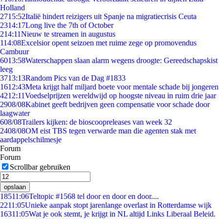
Holland
27
15:52
Italië hindert reizigers uit Spanje na migratiecrisis Ceuta
23
14:17
Long live the 7th of October
2
14:11
Nieuw te streamen in augustus
1
14:08
Excelsior opent seizoen met ruime zege op promovendus
Cambuur
60
13:58
Waterschappen slaan alarm wegens droogte: Gereedschapskist
leeg
37
13:13
Random Pics van de Dag #1833
16
12:43
Meta krijgt half miljard boete voor mentale schade bij jongeren
42
12:11
Voedselprijzen wereldwijd op hoogste niveau in ruim drie jaar
29
08/08
Kabinet geeft bedrijven geen compensatie voor schade door
laagwater
6
08/08
Trailers kijken: de bioscoopreleases van week 32
24
08/08
OM eist TBS tegen verwarde man die agenten stak met
aardappelschilmesje
Forum
Forum
Scrollbar gebruiken
opslaan
185
11:06
Teltopic #1568 tel door en door en door....
22
11:05
Unieke aanpak stopt jarenlange overlast in Rotterdamse wijk
163
11:05
Wat je ook stemt, je krijgt in NL altijd Links Liberaal Beleid.