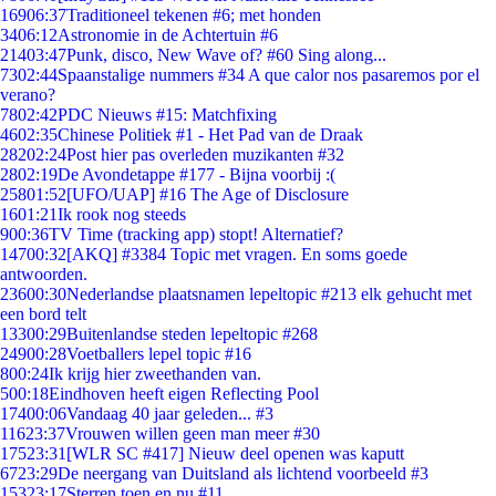
169
06:37
Traditioneel tekenen #6; met honden
34
06:12
Astronomie in de Achtertuin #6
214
03:47
Punk, disco, New Wave of? #60 Sing along...
73
02:44
Spaanstalige nummers #34 A que calor nos pasaremos por el
verano?
78
02:42
PDC Nieuws #15: Matchfixing
46
02:35
Chinese Politiek #1 - Het Pad van de Draak
282
02:24
Post hier pas overleden muzikanten #32
28
02:19
De Avondetappe #177 - Bijna voorbij :(
258
01:52
[UFO/UAP] #16 The Age of Disclosure
16
01:21
Ik rook nog steeds
9
00:36
TV Time (tracking app) stopt! Alternatief?
147
00:32
[AKQ] #3384 Topic met vragen. En soms goede
antwoorden.
236
00:30
Nederlandse plaatsnamen lepeltopic #213 elk gehucht met
een bord telt
133
00:29
Buitenlandse steden lepeltopic #268
249
00:28
Voetballers lepel topic #16
8
00:24
Ik krijg hier zweethanden van.
5
00:18
Eindhoven heeft eigen Reflecting Pool
174
00:06
Vandaag 40 jaar geleden... #3
116
23:37
Vrouwen willen geen man meer #30
175
23:31
[WLR SC #417] Nieuw deel openen was kaputt
67
23:29
De neergang van Duitsland als lichtend voorbeeld #3
153
23:17
Sterren toen en nu #11