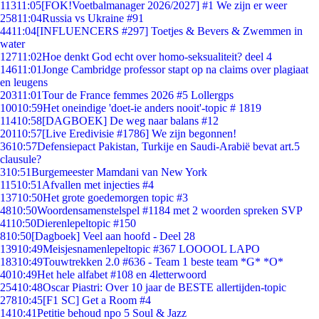
113
11:05
[FOK!Voetbalmanager 2026/2027] #1 We zijn er weer
258
11:04
Russia vs Ukraine #91
44
11:04
[INFLUENCERS #297] Toetjes & Bevers & Zwemmen in
water
127
11:02
Hoe denkt God echt over homo-seksualiteit? deel 4
146
11:01
Jonge Cambridge professor stapt op na claims over plagiaat
en leugens
203
11:01
Tour de France femmes 2026 #5 Lollergps
100
10:59
Het oneindige 'doet-ie anders nooit'-topic # 1819
114
10:58
[DAGBOEK] De weg naar balans #12
201
10:57
[Live Eredivisie #1786] We zijn begonnen!
36
10:57
Defensiepact Pakistan, Turkije en Saudi-Arabië bevat art.5
clausule?
3
10:51
Burgemeester Mamdani van New York
115
10:51
Afvallen met injecties #4
137
10:50
Het grote goedemorgen topic #3
48
10:50
Woordensamenstelspel #1184 met 2 woorden spreken SVP
41
10:50
Dierenlepeltopic #150
8
10:50
[Dagboek] Veel aan hoofd - Deel 28
139
10:49
Meisjesnamenlepeltopic #367 LOOOOL LAPO
183
10:49
Touwtrekken 2.0 #636 - Team 1 beste team *G* *O*
40
10:49
Het hele alfabet #108 en 4letterwoord
254
10:48
Oscar Piastri: Over 10 jaar de BESTE allertijden-topic
278
10:45
[F1 SC] Get a Room #4
14
10:41
Petitie behoud npo 5 Soul & Jazz