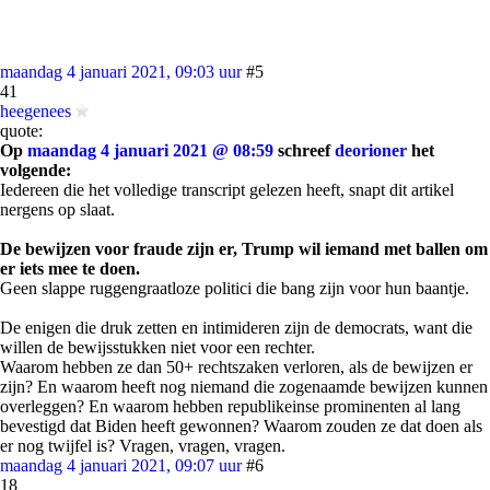
maandag 4 januari 2021, 09:03 uur
#5
41
heegenees
quote:
Op
maandag 4 januari 2021 @ 08:59
schreef
deorioner
het
volgende:
Iedereen die het volledige transcript gelezen heeft, snapt dit artikel
nergens op slaat.
De bewijzen voor fraude zijn er, Trump wil iemand met ballen om
er iets mee te doen.
Geen slappe ruggengraatloze politici die bang zijn voor hun baantje.
De enigen die druk zetten en intimideren zijn de democrats, want die
willen de bewijsstukken niet voor een rechter.
Waarom hebben ze dan 50+ rechtszaken verloren, als de bewijzen er
zijn? En waarom heeft nog niemand die zogenaamde bewijzen kunnen
overleggen? En waarom hebben republikeinse prominenten al lang
bevestigd dat Biden heeft gewonnen? Waarom zouden ze dat doen als
er nog twijfel is? Vragen, vragen, vragen.
maandag 4 januari 2021, 09:07 uur
#6
18