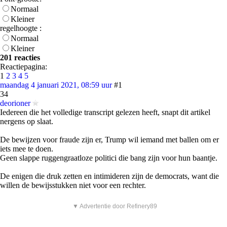
Normaal
Kleiner
regelhoogte :
Normaal
Kleiner
201 reacties
Reactiepagina:
1
2
3
4
5
maandag 4 januari 2021, 08:59 uur
#1
34
deorioner
Iedereen die het volledige transcript gelezen heeft, snapt dit artikel
nergens op slaat.
De bewijzen voor fraude zijn er, Trump wil iemand met ballen om er
iets mee te doen.
Geen slappe ruggengraatloze politici die bang zijn voor hun baantje.
De enigen die druk zetten en intimideren zijn de democrats, want die
willen de bewijsstukken niet voor een rechter.
▼ Advertentie door Refinery89