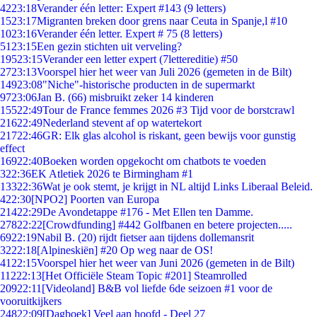
42
23:18
Verander één letter: Expert #143 (9 letters)
15
23:17
Migranten breken door grens naar Ceuta in Spanje,l #10
10
23:16
Verander één letter. Expert # 75 (8 letters)
51
23:15
Een gezin stichten uit verveling?
195
23:15
Verander een letter expert (7lettereditie) #50
27
23:13
Voorspel hier het weer van Juli 2026 (gemeten in de Bilt)
149
23:08
"Niche"-historische producten in de supermarkt
97
23:06
Jan B. (66) misbruikt zeker 14 kinderen
155
22:49
Tour de France femmes 2026 #3 Tijd voor de borstcrawl
216
22:49
Nederland stevent af op watertekort
217
22:46
GR: Elk glas alcohol is riskant, geen bewijs voor gunstig
effect
169
22:40
Boeken worden opgekocht om chatbots te voeden
3
22:36
EK Atletiek 2026 te Birmingham #1
133
22:36
Wat je ook stemt, je krijgt in NL altijd Links Liberaal Beleid.
4
22:30
[NPO2] Poorten van Europa
214
22:29
De Avondetappe #176 - Met Ellen ten Damme.
278
22:22
[Crowdfunding] #442 Golfbanen en betere projecten.....
69
22:19
Nabil B. (20) rijdt fietser aan tijdens dollemansrit
32
22:18
[Alpineskiën] #20 Op weg naar de OS!
41
22:15
Voorspel hier het weer van Juni 2026 (gemeten in de Bilt)
112
22:13
[Het Officiële Steam Topic #201] Steamrolled
209
22:11
[Videoland] B&B vol liefde 6de seizoen #1 voor de
vooruitkijkers
248
22:09
[Dagboek] Veel aan hoofd - Deel 27