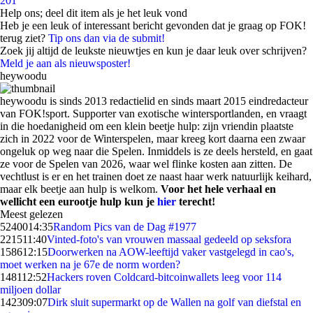
201
Help ons; deel dit item als je het leuk vond
Heb je een leuk of interessant bericht gevonden dat je graag op FOK!
terug ziet?
Tip ons dan via de submit!
Zoek jij altijd de leukste nieuwtjes en kun je daar leuk over schrijven?
Meld je aan als nieuwsposter!
heywoodu
heywoodu is sinds 2013 redactielid en sinds maart 2015 eindredacteur
van FOK!sport. Supporter van exotische wintersportlanden, en vraagt
in die hoedanigheid om een klein beetje hulp: zijn vriendin plaatste
zich in 2022 voor de Winterspelen, maar kreeg kort daarna een zwaar
ongeluk op weg naar die Spelen. Inmiddels is ze deels hersteld, en gaat
ze voor de Spelen van 2026, waar wel flinke kosten aan zitten. De
vechtlust is er en het trainen doet ze naast haar werk natuurlijk keihard,
maar elk beetje aan hulp is welkom.
Voor het hele verhaal en
wellicht een eurootje hulp kun je
hier
terecht!
Meest gelezen
52400
14:35
Random Pics van de Dag #1977
2215
11:40
Vinted-foto's van vrouwen massaal gedeeld op seksfora
1586
12:15
Doorwerken na AOW-leeftijd vaker vastgelegd in cao's,
moet werken na je 67e de norm worden?
1481
12:52
Hackers roven Coldcard-bitcoinwallets leeg voor 114
miljoen dollar
1423
09:07
Dirk sluit supermarkt op de Wallen na golf van diefstal en