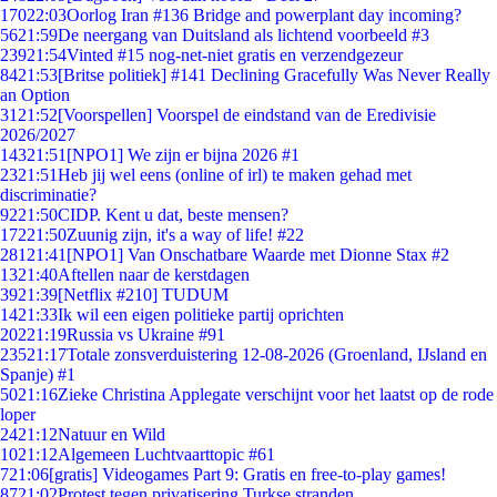
170
22:03
Oorlog Iran #136 Bridge and powerplant day incoming?
56
21:59
De neergang van Duitsland als lichtend voorbeeld #3
239
21:54
Vinted #15 nog-net-niet gratis en verzendgezeur
84
21:53
[Britse politiek] #141 Declining Gracefully Was Never Really
an Option
31
21:52
[Voorspellen] Voorspel de eindstand van de Eredivisie
2026/2027
143
21:51
[NPO1] We zijn er bijna 2026 #1
23
21:51
Heb jij wel eens (online of irl) te maken gehad met
discriminatie?
92
21:50
CIDP. Kent u dat, beste mensen?
172
21:50
Zuunig zijn, it's a way of life! #22
281
21:41
[NPO1] Van Onschatbare Waarde met Dionne Stax #2
13
21:40
Aftellen naar de kerstdagen
39
21:39
[Netflix #210] TUDUM
14
21:33
Ik wil een eigen politieke partij oprichten
202
21:19
Russia vs Ukraine #91
235
21:17
Totale zonsverduistering 12-08-2026 (Groenland, IJsland en
Spanje) #1
50
21:16
Zieke Christina Applegate verschijnt voor het laatst op de rode
loper
24
21:12
Natuur en Wild
10
21:12
Algemeen Luchtvaarttopic #61
7
21:06
[gratis] Videogames Part 9: Gratis en free-to-play games!
87
21:02
Protest tegen privatisering Turkse stranden