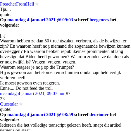
PreacherFromHell
Tja....
quote:
Op
maandag 4 januari 2021 @ 09:03
schreef
heegenees
het
volgende:
[..]
Waarom hebben ze dan 50+ rechtszaken verloren, als de bewijzen er
zijn? En waarom heeft nog niemand die zogenaamde bewijzen kunnen
overleggen? En waarom hebben republikeinse prominenten al lang
bevestigd dat Biden heeft gewonnen? Waarom zouden ze dat doen als
er nog twijfel is? Vragen, vragen, vragen.
Waarom reageer je nog op die Trumpet?
Hij is gewoon aan het stomen en schuimen omdat zijn held eerlijk
verloren heeft.
Ik moest gewoon even reageren.
Enne.... Do not feed the troll
maandag 4 januari 2021, 09:07 uur
#7
23
Questular
quote:
Op
maandag 4 januari 2021 @ 08:59
schreef
deorioner
het
volgende:
Iedereen die het volledige transcript gelezen heeft, snapt dit artikel
nergens op slaat.