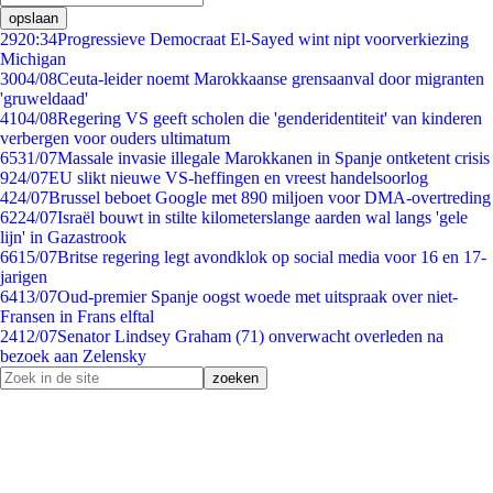
opslaan
29
20:34
Progressieve Democraat El-Sayed wint nipt voorverkiezing
Michigan
30
04/08
Ceuta-leider noemt Marokkaanse grensaanval door migranten
'gruweldaad'
41
04/08
Regering VS geeft scholen die 'genderidentiteit' van kinderen
verbergen voor ouders ultimatum
65
31/07
Massale invasie illegale Marokkanen in Spanje ontketent crisis
9
24/07
EU slikt nieuwe VS-heffingen en vreest handelsoorlog
4
24/07
Brussel beboet Google met 890 miljoen voor DMA-overtreding
62
24/07
Israël bouwt in stilte kilometerslange aarden wal langs 'gele
lijn' in Gazastrook
66
15/07
Britse regering legt avondklok op social media voor 16 en 17-
jarigen
64
13/07
Oud-premier Spanje oogst woede met uitspraak over niet-
Fransen in Frans elftal
24
12/07
Senator Lindsey Graham (71) onverwacht overleden na
bezoek aan Zelensky