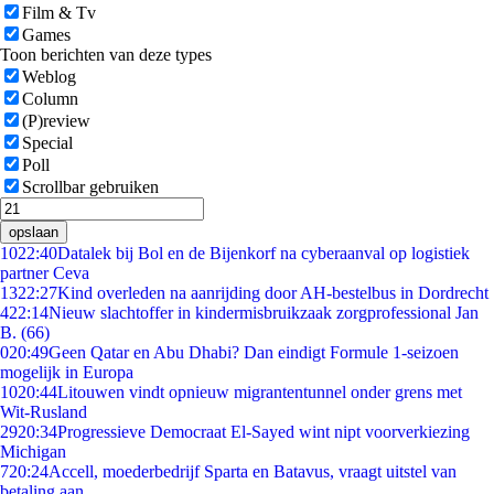
Film & Tv
Games
Toon berichten van deze types
Weblog
Column
(P)review
Special
Poll
Scrollbar gebruiken
opslaan
10
22:40
Datalek bij Bol en de Bijenkorf na cyberaanval op logistiek
partner Ceva
13
22:27
Kind overleden na aanrijding door AH-bestelbus in Dordrecht
4
22:14
Nieuw slachtoffer in kindermisbruikzaak zorgprofessional Jan
B. (66)
0
20:49
Geen Qatar en Abu Dhabi? Dan eindigt Formule 1-seizoen
mogelijk in Europa
10
20:44
Litouwen vindt opnieuw migrantentunnel onder grens met
Wit-Rusland
29
20:34
Progressieve Democraat El-Sayed wint nipt voorverkiezing
Michigan
7
20:24
Accell, moederbedrijf Sparta en Batavus, vraagt uitstel van
betaling aan