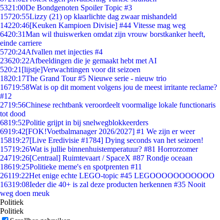
53
21:00
De Bondgenoten Spoiler Topic #3
157
20:55
Lizzy (21) op klaarlichte dag zwaar mishandeld
142
20:46
[Keuken Kampioen Divisie] #44 Vitesse mag weg
64
20:31
Man wil thuiswerken omdat zijn vrouw borstkanker heeft,
einde carriere
57
20:24
Afvallen met injecties #4
236
20:22
Afbeeldingen die je gemaakt hebt met AI
5
20:21
[lijstje]Verwachtingen voor dit seizoen
18
20:17
The Grand Tour #5 Nieuwe serie - nieuw trio
167
19:58
Wat is op dit moment volgens jou de meest irritante reclame?
#12
27
19:56
Chinese rechtbank veroordeelt voormalige lokale functionaris
tot dood
68
19:52
Politie grijpt in bij snelwegblokkeerders
69
19:42
[FOK!Voetbalmanager 2026/2027] #1 We zijn er weer
158
19:27
[Live Eredivisie #1784] Dying seconds van het seizoen!
157
19:26
Wat is jullie binnenhuistemperatuur? #81 Horrorzomer
247
19:26
[Centraal] Ruimtevaart / SpaceX #87 Rondje oceaan
186
19:25
Politieke meme's en spotprenten #11
261
19:22
Het enige echte LEGO-topic #45 LEGOOOOOOOOOOO
163
19:08
Ieder die 40+ is zal deze producten herkennen #35 Nooit
weg doen meuk
Politiek
Politiek