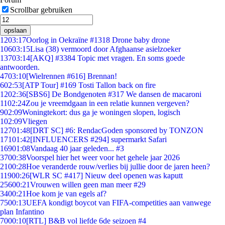
Scrollbar gebruiken
opslaan
12
03:17
Oorlog in Oekraïne #1318 Drone baby drone
106
03:15
Lisa (38) vermoord door Afghaanse asielzoeker
137
03:14
[AKQ] #3384 Topic met vragen. En soms goede
antwoorden.
47
03:10
[Wielrennen #616] Brennan!
6
02:53
[ATP Tour] #169 Tosti Tallon back on fire
12
02:36
[SBS6] De Bondgenoten #317 We dansen de macaroni
11
02:24
Zou je vreemdgaan in een relatie kunnen vergeven?
9
02:09
Woningtekort: dus ga je woningen slopen, logisch
1
02:09
Vliegen
127
01:48
[DRT SC] #6: RendacGoden sponsored by TONZON
171
01:42
[INFLUENCERS #294] supermarkt Safari
169
01:08
Vandaag 40 jaar geleden... #3
37
00:38
Voorspel hier het weer voor het gehele jaar 2026
21
00:28
Hoe veranderde rouw/verlies bij jullie door de jaren heen?
119
00:26
[WLR SC #417] Nieuw deel openen was kaputt
256
00:21
Vrouwen willen geen man meer #29
34
00:21
Hoe kom je van egels af?
75
00:13
UEFA kondigt boycot van FIFA-competities aan vanwege
plan Infantino
70
00:10
[RTL] B&B vol liefde 6de seizoen #4