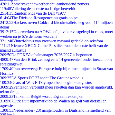
4
20:11
Zomervakantieweerbericht: aanhoudend zomers
1
19:48
Vollering de sterkste na lastige heuvelrit
25
14:35
Random Pics van de Dag #1977
6
14:04
The Division Resurgence nu gratis op pc
24
12:52
Hackers roven Coldcard-bitcoinwallets leeg voor 114 miljoen
dollar
39
12:15
Doorwerken na AOW-leeftijd vaker vastgelegd in cao's, moet
werken na je 67e de norm worden?
32
11:40
Vinted-foto's van vrouwen massaal gedeeld op seksfora
1
11:21
Nieuwe XBOX Game Pass titels voor de eerste helft van de
maand augustus
2
09:50
De FOK!Voetbalmanager 2026/2027 is begonnen
48
09:47
Van den Brink zet nog eens 14 gemeenten onder toezicht om
spreidingswet
17
09:40
Iran overweegt Europese hulp bij ruimen mijnen in Straat van
Hormuz
3
09:35
EA Sports FC 27 toont The Grounds-modus
1
09:34
Gears of War: E-Day open beta begint 6 augustus
36
09:29
Pentagon verbruikt meer raketten dan kan worden aangevuld,
tekort dreigt
20
09:23
Tanken in België wordt nóg aantrekkelijker
31
09:07
Dirk sluit supermarkt op de Wallen na golf van diefstal en
agressie
13
08:53
Nederlander (23) aangehouden in Duitsland na snelheid van
235 km/u