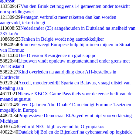
agressie
1335
09:47
Van den Brink zet nog eens 14 gemeenten onder toezicht
om spreidingswet
1213
09:29
Pentagon verbruikt meer raketten dan kan worden
aangevuld, tekort dreigt
1136
08:53
Nederlander (23) aangehouden in Duitsland na snelheid van
235 km/u
1086
09:23
Tanken in België wordt nóg aantrekkelijker
1084
09:40
Iran overweegt Europese hulp bij ruimen mijnen in Straat
van Hormuz
641
14:04
The Division Resurgence nu gratis op pc
588
20:44
Litouwen vindt opnieuw migrantentunnel onder grens met
Wit-Rusland
538
22:27
Kind overleden na aanrijding door AH-bestelbus in
Dordrecht
503
20:24
Accell, moederbedrijf Sparta en Batavus, vraagt uitstel van
betaling aan
461
11:21
Nieuwe XBOX Game Pass titels voor de eerste helft van de
maand augustus
451
20:49
Geen Qatar en Abu Dhabi? Dan eindigt Formule 1-seizoen
mogelijk in Europa
448
20:34
Progressieve Democraat El-Sayed wint nipt voorverkiezing
Michigan
403
05:43
Gedurfd NEC blijft overeind bij Olympiakos
400
22:40
Datalek bij Bol en de Bijenkorf na cyberaanval op logistiek