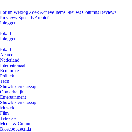
Forum
Weblog
Zoek
Actieve Items
Nieuws
Columns
Reviews
Previews
Specials
Archief
Inloggen
fok.nl
Inloggen
fok.nl
Actueel
Nederland
Internationaal
Economie
Politiek
Tech
Showbiz en Gossip
Opmerkelijk
Entertainment
Showbiz en Gossip
Muziek
Film
Televisie
Media & Cultuur
Bioscoopagenda