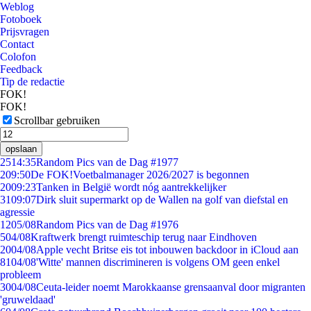
Weblog
Fotoboek
Prijsvragen
Contact
Colofon
Feedback
Tip de redactie
FOK!
FOK!
Scrollbar gebruiken
opslaan
25
14:35
Random Pics van de Dag #1977
2
09:50
De FOK!Voetbalmanager 2026/2027 is begonnen
20
09:23
Tanken in België wordt nóg aantrekkelijker
31
09:07
Dirk sluit supermarkt op de Wallen na golf van diefstal en
agressie
12
05/08
Random Pics van de Dag #1976
5
04/08
Kraftwerk brengt ruimteschip terug naar Eindhoven
20
04/08
Apple vecht Britse eis tot inbouwen backdoor in iCloud aan
81
04/08
'Witte' mannen discrimineren is volgens OM geen enkel
probleem
30
04/08
Ceuta-leider noemt Marokkaanse grensaanval door migranten
'gruweldaad'