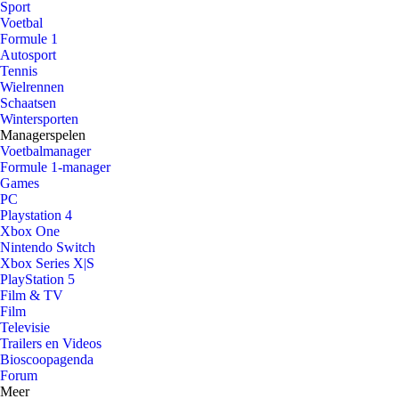
Sport
Voetbal
Formule 1
Autosport
Tennis
Wielrennen
Schaatsen
Wintersporten
Managerspelen
Voetbalmanager
Formule 1-manager
Games
PC
Playstation 4
Xbox One
Nintendo Switch
Xbox Series X|S
PlayStation 5
Film & TV
Film
Televisie
Trailers en Videos
Bioscoopagenda
Forum
Meer