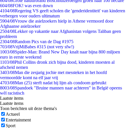
6
04/08
Grote natuurbrand Boschhuizerbergen groeit naar 100 hectare
6
04/08
FOK! was even down
41
04/08
Regering VS geeft scholen die 'genderidentiteit' van kinderen
verbergen voor ouders ultimatum
59
04/08
Vrouw die asielzoekers hielp in Athene vermoord door
Afghaanse asielzoeker
25
04/08
Lekker op vakantie naar Afghanistan volgens Taliban geen
probleem
23
04/08
Random Pics van de Dag #1975
7
03/08
VrijMiBabes #315 (not very sfw!)
10
03/08
Spider-Man: Brand New Day knalt naar bijna 800 miljoen
euro in eerste weekend
11
03/08
Phil Collins dronk zich bijna dood, kinderen moesten al
afscheid nemen
34
03/08
Man die zesjarig jochie met messteken in het hoofd
vermoordde komt na elf jaar vrij
47
03/08
Man (25) sterft nadat hij lijm als condoom gebruikt
80
03/08
Spandoek "Bruine mannen naar achteren" in België opeens
wèl racistisch
Laatste items
Laatste items
Toon berichten uit deze thema's
Actueel
Entertainment
Sport