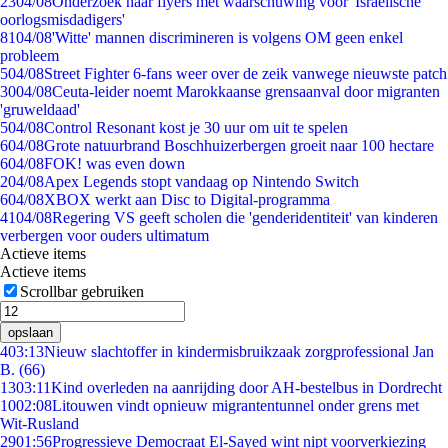
23
04/08
Onderzoek naar flyers met waarschuwing voor 'Israëlische
oorlogsmisdadigers'
81
04/08
'Witte' mannen discrimineren is volgens OM geen enkel
probleem
5
04/08
Street Fighter 6-fans weer over de zeik vanwege nieuwste patch
30
04/08
Ceuta-leider noemt Marokkaanse grensaanval door migranten
'gruweldaad'
5
04/08
Control Resonant kost je 30 uur om uit te spelen
6
04/08
Grote natuurbrand Boschhuizerbergen groeit naar 100 hectare
6
04/08
FOK! was even down
2
04/08
Apex Legends stopt vandaag op Nintendo Switch
6
04/08
XBOX werkt aan Disc to Digital-programma
41
04/08
Regering VS geeft scholen die 'genderidentiteit' van kinderen
verbergen voor ouders ultimatum
Actieve items
Actieve items
Scrollbar gebruiken
opslaan
4
03:13
Nieuw slachtoffer in kindermisbruikzaak zorgprofessional Jan
B. (66)
13
03:11
Kind overleden na aanrijding door AH-bestelbus in Dordrecht
10
02:08
Litouwen vindt opnieuw migrantentunnel onder grens met
Wit-Rusland
29
01:56
Progressieve Democraat El-Sayed wint nipt voorverkiezing