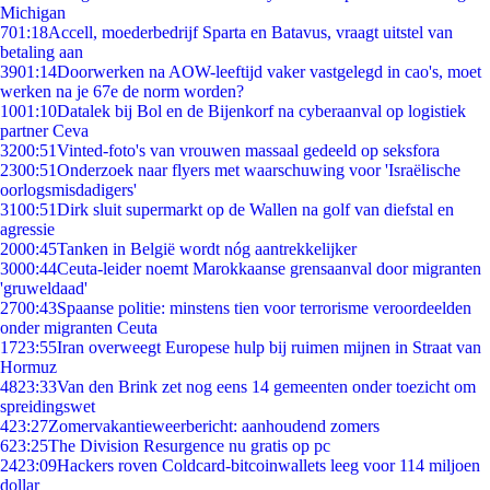
Michigan
7
01:18
Accell, moederbedrijf Sparta en Batavus, vraagt uitstel van
betaling aan
39
01:14
Doorwerken na AOW-leeftijd vaker vastgelegd in cao's, moet
werken na je 67e de norm worden?
10
01:10
Datalek bij Bol en de Bijenkorf na cyberaanval op logistiek
partner Ceva
32
00:51
Vinted-foto's van vrouwen massaal gedeeld op seksfora
23
00:51
Onderzoek naar flyers met waarschuwing voor 'Israëlische
oorlogsmisdadigers'
31
00:51
Dirk sluit supermarkt op de Wallen na golf van diefstal en
agressie
20
00:45
Tanken in België wordt nóg aantrekkelijker
30
00:44
Ceuta-leider noemt Marokkaanse grensaanval door migranten
'gruweldaad'
27
00:43
Spaanse politie: minstens tien voor terrorisme veroordeelden
onder migranten Ceuta
17
23:55
Iran overweegt Europese hulp bij ruimen mijnen in Straat van
Hormuz
48
23:33
Van den Brink zet nog eens 14 gemeenten onder toezicht om
spreidingswet
4
23:27
Zomervakantieweerbericht: aanhoudend zomers
6
23:25
The Division Resurgence nu gratis op pc
24
23:09
Hackers roven Coldcard-bitcoinwallets leeg voor 114 miljoen
dollar