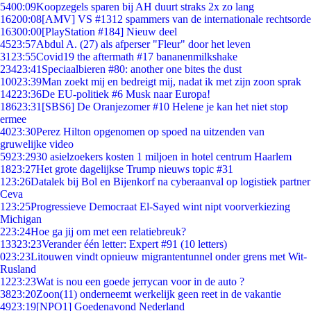
54
00:09
Koopzegels sparen bij AH duurt straks 2x zo lang
162
00:08
[AMV] VS #1312 spammers van de internationale rechtsorde
163
00:00
[PlayStation #184] Nieuw deel
45
23:57
Abdul A. (27) als afperser "Fleur" door het leven
31
23:55
Covid19 the aftermath #17 bananenmilkshake
234
23:41
Speciaalbieren #80: another one bites the dust
100
23:39
Man zoekt mij en bedreigt mij, nadat ik met zijn zoon sprak
142
23:36
De EU-politiek #6 Musk naar Europa!
186
23:31
[SBS6] De Oranjezomer #10 Helene je kan het niet stop
ermee
40
23:30
Perez Hilton opgenomen op spoed na uitzenden van
gruwelijke video
59
23:29
30 asielzoekers kosten 1 miljoen in hotel centrum Haarlem
18
23:27
Het grote dagelijkse Trump nieuws topic #31
1
23:26
Datalek bij Bol en Bijenkorf na cyberaanval op logistiek partner
Ceva
1
23:25
Progressieve Democraat El-Sayed wint nipt voorverkiezing
Michigan
2
23:24
Hoe ga jij om met een relatiebreuk?
133
23:23
Verander één letter: Expert #91 (10 letters)
0
23:23
Litouwen vindt opnieuw migrantentunnel onder grens met Wit-
Rusland
12
23:23
Wat is nou een goede jerrycan voor in de auto ?
38
23:20
Zoon(11) onderneemt werkelijk geen reet in de vakantie
49
23:19
[NPO1] Goedenavond Nederland