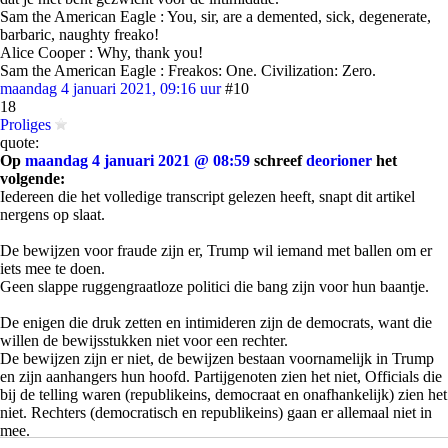
Sam the American Eagle : You, sir, are a demented, sick, degenerate,
barbaric, naughty freako!
Alice Cooper : Why, thank you!
Sam the American Eagle : Freakos: One. Civilization: Zero.
maandag 4 januari 2021, 09:16 uur
#10
18
Proliges
quote:
Op
maandag 4 januari 2021 @ 08:59
schreef
deorioner
het
volgende:
Iedereen die het volledige transcript gelezen heeft, snapt dit artikel
nergens op slaat.
De bewijzen voor fraude zijn er, Trump wil iemand met ballen om er
iets mee te doen.
Geen slappe ruggengraatloze politici die bang zijn voor hun baantje.
De enigen die druk zetten en intimideren zijn de democrats, want die
willen de bewijsstukken niet voor een rechter.
De bewijzen zijn er niet, de bewijzen bestaan voornamelijk in Trump
en zijn aanhangers hun hoofd. Partijgenoten zien het niet, Officials die
bij de telling waren (republikeins, democraat en onafhankelijk) zien het
niet. Rechters (democratisch en republikeins) gaan er allemaal niet in
mee.