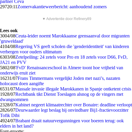
partner Ceva
297
20:11
Zomervakantieweerbericht: aanhoudend zomers
▼ Advertentie door Refinery89
Lees ook
30
04/08
Ceuta-leider noemt Marokkaanse grensaanval door migranten
'gruweldaad'
41
04/08
Regering VS geeft scholen die 'genderidentiteit' van kinderen
verbergen voor ouders ultimatum
63
03/08
Zetelpeiling: 24 zetels voor Pro en 18 zetels voor D66, FvD,
JA21 en PVV
58
02/08
'FvD' Renaissanceschool in Almere toont hoe vrijheid van
onderwijs eruit ziet
162
31/07
Frans Timmermans vergelijkt Joden met nazi’s, nazaten
holocaust doen aangifte
65
31/07
Massale invasie illegale Marokkanen in Spanje ontketent crisis
19
28/07
Rechtbank tikt Dienst Toeslagen alsnog op de vingers met
dwangsommen
23
28/07
Kabinet negeert klimaatrechter over Bonaire: deadline verloopt
28
26/07
Deurwaarder legt beslag bij onvindbare Bij1-fractievoorzitter
Tofik Dibi
49
24/07
Brabant draait natuurvergunningen voor boeren terug: ook
elders in het land?
Font-grootte: