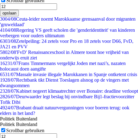
Scrollbar gebruiken
opslaan
30
04/08
Ceuta-leider noemt Marokkaanse grensaanval door migranten
'gruweldaad'
41
04/08
Regering VS geeft scholen die 'genderidentiteit' van kinderen
verbergen voor ouders ultimatum
63
03/08
Zetelpeiling: 24 zetels voor Pro en 18 zetels voor D66, FvD,
JA21 en PVV
58
02/08
'FvD' Renaissanceschool in Almere toont hoe vrijheid van
onderwijs eruit ziet
162
31/07
Frans Timmermans vergelijkt Joden met nazi’s, nazaten
holocaust doen aangifte
65
31/07
Massale invasie illegale Marokkanen in Spanje ontketent crisis
19
28/07
Rechtbank tikt Dienst Toeslagen alsnog op de vingers met
dwangsommen
23
28/07
Kabinet negeert klimaatrechter over Bonaire: deadline verloopt
28
26/07
Deurwaarder legt beslag bij onvindbare Bij1-fractievoorzitter
Tofik Dibi
49
24/07
Brabant draait natuurvergunningen voor boeren terug: ook
elders in het land?
Politiek Buitenland
Politiek Buitenland
Scrollbar gebruiken