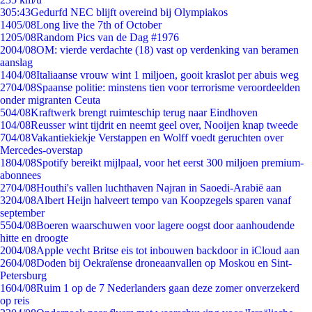
3
05:43
Gedurfd NEC blijft overeind bij Olympiakos
14
05/08
Long live the 7th of October
12
05/08
Random Pics van de Dag #1976
20
04/08
OM: vierde verdachte (18) vast op verdenking van beramen
aanslag
14
04/08
Italiaanse vrouw wint 1 miljoen, gooit kraslot per abuis weg
27
04/08
Spaanse politie: minstens tien voor terrorisme veroordeelden
onder migranten Ceuta
5
04/08
Kraftwerk brengt ruimteschip terug naar Eindhoven
1
04/08
Reusser wint tijdrit en neemt geel over, Nooijen knap tweede
7
04/08
Vakantiekiekje Verstappen en Wolff voedt geruchten over
Mercedes-overstap
18
04/08
Spotify bereikt mijlpaal, voor het eerst 300 miljoen premium-
abonnees
27
04/08
Houthi's vallen luchthaven Najran in Saoedi-Arabië aan
32
04/08
Albert Heijn halveert tempo van Koopzegels sparen vanaf
september
55
04/08
Boeren waarschuwen voor lagere oogst door aanhoudende
hitte en droogte
20
04/08
Apple vecht Britse eis tot inbouwen backdoor in iCloud aan
26
04/08
Doden bij Oekraïense droneaanvallen op Moskou en Sint-
Petersburg
16
04/08
Ruim 1 op de 7 Nederlanders gaan deze zomer onverzekerd
op reis