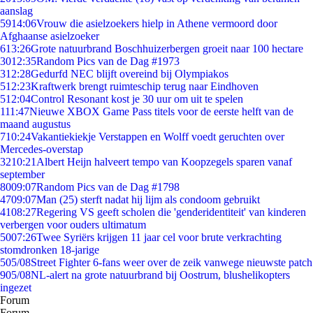
aanslag
59
14:06
Vrouw die asielzoekers hielp in Athene vermoord door
Afghaanse asielzoeker
6
13:26
Grote natuurbrand Boschhuizerbergen groeit naar 100 hectare
30
12:35
Random Pics van de Dag #1973
3
12:28
Gedurfd NEC blijft overeind bij Olympiakos
5
12:23
Kraftwerk brengt ruimteschip terug naar Eindhoven
5
12:04
Control Resonant kost je 30 uur om uit te spelen
1
11:47
Nieuwe XBOX Game Pass titels voor de eerste helft van de
maand augustus
7
10:24
Vakantiekiekje Verstappen en Wolff voedt geruchten over
Mercedes-overstap
32
10:21
Albert Heijn halveert tempo van Koopzegels sparen vanaf
september
80
09:07
Random Pics van de Dag #1798
47
09:07
Man (25) sterft nadat hij lijm als condoom gebruikt
41
08:27
Regering VS geeft scholen die 'genderidentiteit' van kinderen
verbergen voor ouders ultimatum
50
07:26
Twee Syriërs krijgen 11 jaar cel voor brute verkrachting
stomdronken 18-jarige
5
05/08
Street Fighter 6-fans weer over de zeik vanwege nieuwste patch
9
05/08
NL-alert na grote natuurbrand bij Oostrum, blushelikopters
ingezet
Forum
Forum