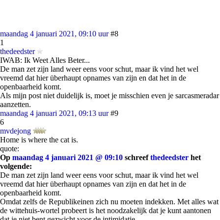
maandag 4 januari 2021, 09:10 uur
#8
1
thedeedster
IWAB: Ik Weet Alles Beter...
De man zet zijn land weer eens voor schut, maar ik vind het wel
vreemd dat hier überhaupt opnames van zijn en dat het in de
openbaarheid komt.
Als mijn post niet duidelijk is, moet je misschien even je sarcasmeradar
aanzetten.
maandag 4 januari 2021, 09:13 uur
#9
6
mvdejong
Home is where the cat is.
quote:
Op
maandag 4 januari 2021 @ 09:10
schreef
thedeedster
het
volgende:
De man zet zijn land weer eens voor schut, maar ik vind het wel
vreemd dat hier überhaupt opnames van zijn en dat het in de
openbaarheid komt.
Omdat zelfs de Republikeinen zich nu moeten indekken. Met alles wat
de wittehuis-wortel probeert is het noodzakelijk dat je kunt aantonen
dat je niet bent gezwicht voor de intimidatie.