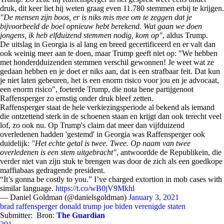
druk, dit keer liet hij weten graag even 11.780 stemmen erbij te krijgen.
"De mensen zijn boos, er is niks mis mee om te zeggen dat je
bijvoorbeeld de boel opnieuw hebt berekend. Wat gaan we doen
jongens, ik heb elfduizend stemmen nodig, kom op"
, aldus Trump.
De uitslag in Georgia is al lang en breed gecertificeerd en er valt dan
ook weinig meer aan te doen, maar Trump geeft niet op: "We hebben
met honderdduizenden stemmen verschil gewonnen! Je weet wat ze
gedaan hebben en je doet er niks aan, dat is een strafbaar feit. Dat kun
je niet laten gebeuren, het is een enorm risico voor jou en je advocaat,
een enorm risico", foeterde Trump, die nota bene partijgenoot
Raffensperger zo ernstig onder druk bleef zetten.
Raffensperger staat de hele verkiezingsperiode al bekend als iemand
die ontzettend sterk in de schoenen staan en krijgt dan ook terecht veel
lof, zo ook nu. Op Trump's claim dat meer dan vijfduizend
overledenen hadden 'gestemd' in Georgia was Raffensperger ook
duidelijk:
"Het echte getal is twee. Twee. Op naam van twee
overledenen is een stem uitgebracht"
, antwoordde de Republikein, die
verder niet van zijn stuk te brengen was door de zich als een goedkope
maffiabaas gedragende president.
“It’s gonna be costly to you.” I’ve charged extortion in mob cases with
similar language.
https://t.co/wB0jV9Mkhl
— Daniel Goldman (@danielsgoldman)
January 3, 2021
brad raffensperger
donald trump
joe biden
verenigde staten
Submitter:
Bron:
The Guardian