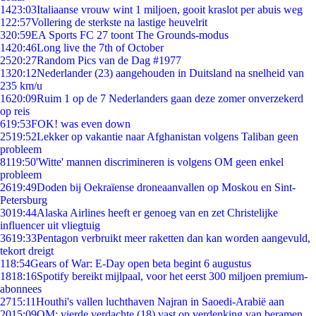
14
23:03
Italiaanse vrouw wint 1 miljoen, gooit kraslot per abuis weg
1
22:57
Vollering de sterkste na lastige heuvelrit
3
20:59
EA Sports FC 27 toont The Grounds-modus
14
20:46
Long live the 7th of October
25
20:27
Random Pics van de Dag #1977
13
20:12
Nederlander (23) aangehouden in Duitsland na snelheid van
235 km/u
16
20:09
Ruim 1 op de 7 Nederlanders gaan deze zomer onverzekerd
op reis
6
19:53
FOK! was even down
25
19:52
Lekker op vakantie naar Afghanistan volgens Taliban geen
probleem
81
19:50
'Witte' mannen discrimineren is volgens OM geen enkel
probleem
26
19:49
Doden bij Oekraïense droneaanvallen op Moskou en Sint-
Petersburg
30
19:44
Alaska Airlines heeft er genoeg van en zet Christelijke
influencer uit vliegtuig
36
19:33
Pentagon verbruikt meer raketten dan kan worden aangevuld,
tekort dreigt
1
18:54
Gears of War: E-Day open beta begint 6 augustus
18
18:16
Spotify bereikt mijlpaal, voor het eerst 300 miljoen premium-
abonnees
27
15:11
Houthi's vallen luchthaven Najran in Saoedi-Arabië aan
20
15:09
OM: vierde verdachte (18) vast op verdenking van beramen