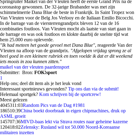
Springruiter Maikel van der Vleuten heeft de eerste Grand Prix na de
coronastop gewonnen. De 32-jarige Brabander was met zijn
schimmelmerrie Dana Blue de beste in Frankrijk. In Saint Tropez won
Van Vleuten voor de Belg Jos Verlooy en de Italiaan Emilio Bicocchi.
In de barrage van de viersterrengrandprix bleven 12 van de 16
combinaties foutloos. Van Vleuten mocht als laatste van start gaan in
de barrage en was ook foutloos en klokte daarbij de snelste tijd wat
hem 25.000 euro opleverde.
"Ik had meteen het goede gevoel met Dana Blue"
, reageerde Van der
Vleuten na afloop van de grandprix.
"Afgelopen vrijdag sprong ze al
heel goed in een kleinere rubriek en toen voelde ik dat er dit weekend
iets moois in zou kunnen zitten."
maikel van der vleuten
paardensport
Submitter:
Bron:
FOK!sport
1
Help ons; deel dit item als je het leuk vond
Interessant sportnieuws gevonden?
Tip ons dan via de submit!
Helemaal sportgek?
Kom schrijven bij de sportcrew!
Meest gelezen
40453
11:03
Random Pics van de Dag #1981
1865
10:39
China boekt doorbraak in eigen chipmachines, druk op
ASML groeit
1457
07:36
MIVD-baas lekt via Strava routes naar geheime kazerne
1204
18:02
Zelensky: Rusland wil tot 50.000 Noord-Koreaanse
militairen inzetten