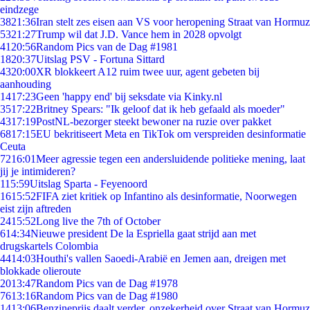
eindzege
38
21:36
Iran stelt zes eisen aan VS voor heropening Straat van Hormuz
53
21:27
Trump wil dat J.D. Vance hem in 2028 opvolgt
41
20:56
Random Pics van de Dag #1981
18
20:37
Uitslag PSV - Fortuna Sittard
43
20:00
XR blokkeert A12 ruim twee uur, agent gebeten bij
aanhouding
14
17:23
Geen 'happy end' bij seksdate via Kinky.nl
35
17:22
Britney Spears: "Ik geloof dat ik heb gefaald als moeder"
43
17:19
PostNL-bezorger steekt bewoner na ruzie over pakket
68
17:15
EU bekritiseert Meta en TikTok om verspreiden desinformatie
Ceuta
72
16:01
Meer agressie tegen een andersluidende politieke mening, laat
jij je intimideren?
1
15:59
Uitslag Sparta - Feyenoord
16
15:52
FIFA ziet kritiek op Infantino als desinformatie, Noorwegen
eist zijn aftreden
24
15:52
Long live the 7th of October
6
14:34
Nieuwe president De la Espriella gaat strijd aan met
drugskartels Colombia
44
14:03
Houthi's vallen Saoedi-Arabië en Jemen aan, dreigen met
blokkade olieroute
20
13:47
Random Pics van de Dag #1978
76
13:16
Random Pics van de Dag #1980
14
13:06
Benzineprijs daalt verder, onzekerheid over Straat van Hormuz