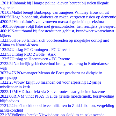
13
01:10
Inbraak bij Haagse politie: dieven betrapt bij stelen illegale
sigaretten
7
01:03
Mattel brengt Barbiepop van zangeres Whitney Houston uit
8
00:56
Hoge bloeddruk, diabetes en roken vergroten risico op dementie
42
00:52
Vinted-foto's van vrouwen massaal gedeeld op seksfora
14
00:30
Spanje volgt Italië met grenscontroles, tien reizigers geweigerd
4
00:19
Natuurbrand bij Soesterduinen geblust, brandweer waarschuwt
kijkers
13
23:56
Hoe 30 landen zich voorbereiden op mogelijke oorlog met
China en Noord-Korea
1
22:54
Uitslag FC Groningen - FC Utrecht
2
22:53
Uitslag PEC Zwolle - Ajax
1
22:52
Uitslag sc Heerenveen - FC Twente
27
22:52
Nachtelijk gebiedsverbod brengt rust terug in Rotterdamse
wijk
30
22:47
NPO-manager Menno de Boer geschorst na dickpic in
groepsapp
13
22:23
Vrouw krijgt 30 maanden cel voor afpersing 12-jarige
misdienaar in kerk
28
22:17
MIVD-baas lekt via Strava routes naar geheime kazerne
28
22:00
RIVM vindt PFAS in al de geteste moedermelk, borstvoeding
blijft advies
77
21:54
Israël meldt dood twee militairen in Zuid-Libanon, vergelding
aangekondigd
2
21:38
Vollering breekt Niewiadoma op slotklim en pakt tweede