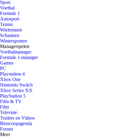
Sport
Voetbal
Formule 1
Autosport
Tennis
Wielrennen
Schaatsen
Wintersporten
Managerspelen
Voetbalmanager
Formule 1-manager
Games
PC
Playstation 4
Xbox One
Nintendo Switch
Xbox Series X|S
PlayStation 5
Film & TV
Film
Televisie
Trailers en Videos
Bioscoopagenda
Forum
Meer