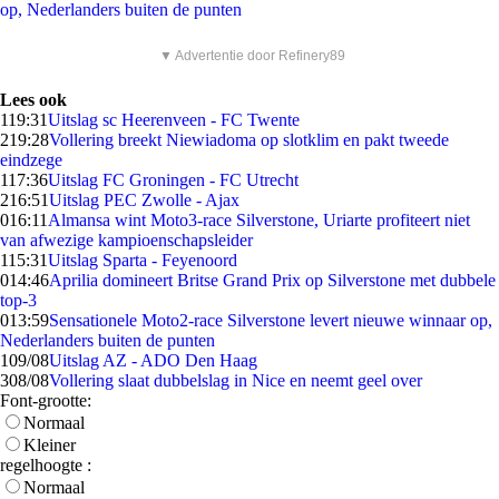
op, Nederlanders buiten de punten
▼ Advertentie door Refinery89
Lees ook
1
19:31
Uitslag sc Heerenveen - FC Twente
2
19:28
Vollering breekt Niewiadoma op slotklim en pakt tweede
eindzege
1
17:36
Uitslag FC Groningen - FC Utrecht
2
16:51
Uitslag PEC Zwolle - Ajax
0
16:11
Almansa wint Moto3-race Silverstone, Uriarte profiteert niet
van afwezige kampioenschapsleider
1
15:31
Uitslag Sparta - Feyenoord
0
14:46
Aprilia domineert Britse Grand Prix op Silverstone met dubbele
top-3
0
13:59
Sensationele Moto2-race Silverstone levert nieuwe winnaar op,
Nederlanders buiten de punten
1
09/08
Uitslag AZ - ADO Den Haag
3
08/08
Vollering slaat dubbelslag in Nice en neemt geel over
Font-grootte:
Normaal
Kleiner
regelhoogte :
Normaal