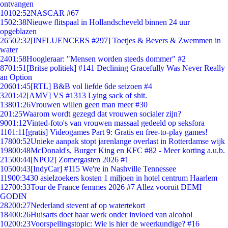
ontvangen
101
02:52
NASCAR #67
15
02:38
Nieuwe flitspaal in Hollandscheveld binnen 24 uur
opgeblazen
265
02:32
[INFLUENCERS #297] Toetjes & Bevers & Zwemmen in
water
24
01:58
Hoogleraar: "Mensen worden steeds dommer" #2
87
01:51
[Britse politiek] #141 Declining Gracefully Was Never Really
an Option
206
01:45
[RTL] B&B vol liefde 6de seizoen #4
32
01:42
[AMV] VS #1313 Lying sack of shit.
138
01:26
Vrouwen willen geen man meer #30
2
01:25
Waarom wordt gezegd dat vrouwen socialer zijn?
90
01:12
Vinted-foto's van vrouwen massaal gedeeld op seksfora
11
01:11
[gratis] Videogames Part 9: Gratis en free-to-play games!
178
00:52
Unieke aanpak stopt jarenlange overlast in Rotterdamse wijk
198
00:48
McDonald's, Burger King en KFC #82 - Meer korting a.u.b.
215
00:44
[NPO2] Zomergasten 2026 #1
105
00:43
[IndyCar] #115 We're in Nashville Tennessee
119
00:34
30 asielzoekers kosten 1 miljoen in hotel centrum Haarlem
127
00:33
Tour de France femmes 2026 #7 Allez vooruit DEMI
GODIN
282
00:27
Nederland stevent af op watertekort
184
00:26
Huisarts doet haar werk onder invloed van alcohol
102
00:23
Voorspellingstopic: Wie is hier de weerkundige? #16