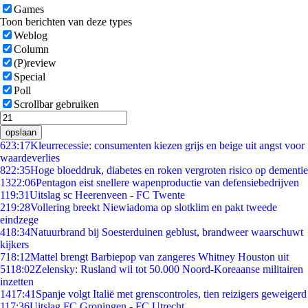
Games
Toon berichten van deze types
Weblog
Column
(P)review
Special
Poll
Scrollbar gebruiken
opslaan
6
23:17
Kleurrecessie: consumenten kiezen grijs en beige uit angst voor
waardeverlies
8
22:35
Hoge bloeddruk, diabetes en roken vergroten risico op dementie
13
22:06
Pentagon eist snellere wapenproductie van defensiebedrijven
1
19:31
Uitslag sc Heerenveen - FC Twente
2
19:28
Vollering breekt Niewiadoma op slotklim en pakt tweede
eindzege
4
18:34
Natuurbrand bij Soesterduinen geblust, brandweer waarschuwt
kijkers
7
18:12
Mattel brengt Barbiepop van zangeres Whitney Houston uit
51
18:02
Zelensky: Rusland wil tot 50.000 Noord-Koreaanse militairen
inzetten
14
17:41
Spanje volgt Italië met grenscontroles, tien reizigers geweigerd
1
17:36
Uitslag FC Groningen - FC Utrecht