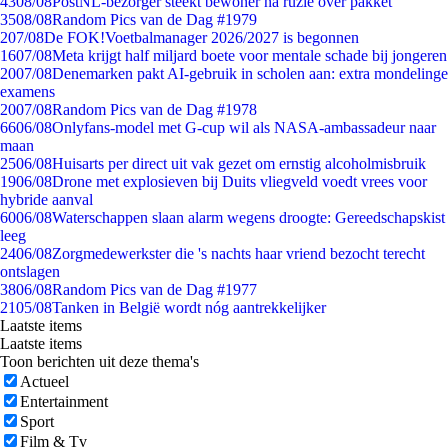
43
08/08
PostNL-bezorger steekt bewoner na ruzie over pakket
35
08/08
Random Pics van de Dag #1979
2
07/08
De FOK!Voetbalmanager 2026/2027 is begonnen
16
07/08
Meta krijgt half miljard boete voor mentale schade bij jongeren
20
07/08
Denemarken pakt AI-gebruik in scholen aan: extra mondelinge
examens
20
07/08
Random Pics van de Dag #1978
66
06/08
Onlyfans-model met G-cup wil als NASA-ambassadeur naar
maan
25
06/08
Huisarts per direct uit vak gezet om ernstig alcoholmisbruik
19
06/08
Drone met explosieven bij Duits vliegveld voedt vrees voor
hybride aanval
60
06/08
Waterschappen slaan alarm wegens droogte: Gereedschapskist
leeg
24
06/08
Zorgmedewerkster die 's nachts haar vriend bezocht terecht
ontslagen
38
06/08
Random Pics van de Dag #1977
21
05/08
Tanken in België wordt nóg aantrekkelijker
Laatste items
Laatste items
Toon berichten uit deze thema's
Actueel
Entertainment
Sport
Film & Tv