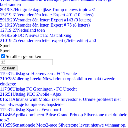
bosbranden
80
19:32
Het grote dagelijkse Trump nieuws topic #31
152
19:31
Verander één letter: Expert #91 (10 letters)
59
19:29
Verander één letter: Expert #143 (9 letters)
24
19:28
Verander één letter. Expert # 75 (8 letters)
127
19:27
Nederland toen
79
19:26
PDC Nieuws #15: Matchfixing
210
19:25
Verander een letter expert (7lettereditie) #50
Sport
Sport
Scrollbar gebruiken
opslaan
1
19:31
Uitslag sc Heerenveen - FC Twente
2
19:28
Vollering breekt Niewiadoma op slotklim en pakt tweede
eindzege
1
17:36
Uitslag FC Groningen - FC Utrecht
2
16:51
Uitslag PEC Zwolle - Ajax
0
16:11
Almansa wint Moto3-race Silverstone, Uriarte profiteert niet
van afwezige kampioenschapsleider
1
15:31
Uitslag Sparta - Feyenoord
0
14:46
Aprilia domineert Britse Grand Prix op Silverstone met dubbele
top-3
0
13:59
Sensationele Moto2-race Silverstone levert nieuwe winnaar op,