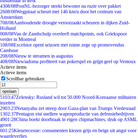
misdienaar in kerk
43
08/08
PostNL-bezorger steekt bewoner na ruzie over pakket
26
08/08
Wegpiraat scheurt met 146 km/u door het centrum van
Amsterdam
7
08/08
Aanhoudende droogte veroorzaakt scheuren in dijken Zuid-
Holland
0
08/08
Van de Zandschulp overleeft matchpoints, ook Griekspoor
verder in Montreal
1
08/08
Excelsior opent seizoen met ruime zege op promovendus
Cambuur
2
08/08
Nieuw te streamen in augustus
4
08/08
Niewiadoma profiteert van pokerspel en grijpt geel op Ventoux
Actieve items
Actieve items
Scrollbar gebruiken
opslaan
51
03:47
Zelensky: Rusland wil tot 50.000 Noord-Koreaanse militairen
inzetten
29
03:23
Netanyahu zet streep door Gaza-plan van Trumps Vredesraad
13
02:37
Pentagon eist snellere wapenproductie van defensiebedrijven
49
01:28
China boekt doorbraak in eigen chipmachines, druk op ASML
groeit
6
01:25
Kleurrecessie: consumenten kiezen grijs en beige uit angst voor
waardeverlies