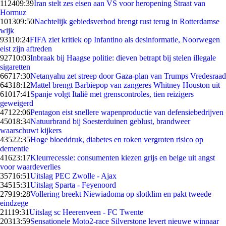
1124
09:39
Iran stelt zes eisen aan VS voor heropening Straat van
Hormuz
1013
09:50
Nachtelijk gebiedsverbod brengt rust terug in Rotterdamse
wijk
931
10:24
FIFA ziet kritiek op Infantino als desinformatie, Noorwegen
eist zijn aftreden
927
10:03
Inbraak bij Haagse politie: dieven betrapt bij stelen illegale
sigaretten
667
17:30
Netanyahu zet streep door Gaza-plan van Trumps Vredesraad
643
18:12
Mattel brengt Barbiepop van zangeres Whitney Houston uit
610
17:41
Spanje volgt Italië met grenscontroles, tien reizigers
geweigerd
471
22:06
Pentagon eist snellere wapenproductie van defensiebedrijven
450
18:34
Natuurbrand bij Soesterduinen geblust, brandweer
waarschuwt kijkers
435
22:35
Hoge bloeddruk, diabetes en roken vergroten risico op
dementie
416
23:17
Kleurrecessie: consumenten kiezen grijs en beige uit angst
voor waardeverlies
357
16:51
Uitslag PEC Zwolle - Ajax
345
15:31
Uitslag Sparta - Feyenoord
279
19:28
Vollering breekt Niewiadoma op slotklim en pakt tweede
eindzege
211
19:31
Uitslag sc Heerenveen - FC Twente
203
13:59
Sensationele Moto2-race Silverstone levert nieuwe winnaar