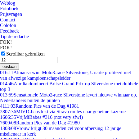
Weblog
Fotoboek
Prijsvragen
Contact
Colofon
Feedback
Tip de redactie
FOK!
FOK!
Scrollbar gebruiken
opslaan
0
16:11
Almansa wint Moto3-race Silverstone, Uriarte profiteert niet
van afwezige kampioenschapsleider
0
14:46
Aprilia domineert Britse Grand Prix op Silverstone met dubbele
top-3
0
13:59
Sensationele Moto2-race Silverstone levert nieuwe winnaar op,
Nederlanders buiten de punten
41
11:03
Random Pics van de Dag #1981
28
07:36
MIVD-baas lekt via Strava routes naar geheime kazerne
16
06:35
VrijMiBabes #316 (not very sfw!)
76
09/08
Random Pics van de Dag #1980
13
08/08
Vrouw krijgt 30 maanden cel voor afpersing 12-jarige
misdienaar in kerk